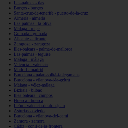
Las-palmas - tías
Burgos - burgos
Santa-cruz-de-tenerife - puerto-de-la-cruz
Almería - almería
Las-palmas - la-oliva
Málaga - mijas
Granada - granada
Alicante - alicante
Zaragoza - zaragoza
Illes-balears - palma-de-mallorca
Las-palmas - teguise
Málaga - málaga
Valencia - valencia
Madrid - madrid
Barcelona - palau-solità-i-plegamans
Barcelona - vilanova-i-la-geltrú
Málaga - vélez-málaga
Bizkaia - bilbao
Illes-balears - campos
Huesca - huesca
León - valencia-de-don-juan
Asturias - oviedo
Barcelona - vilanova-del-camí
Zamora - zamora
Cádiz - conil-de-la-frontera