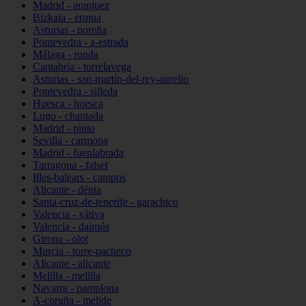
Madrid - aranjuez
Bizkaia - ermua
Asturias - noreña
Pontevedra - a-estrada
Málaga - ronda
Cantabria - torrelavega
Asturias - san-martín-del-rey-aurelio
Pontevedra - silleda
Huesca - huesca
Lugo - chantada
Madrid - pinto
Sevilla - carmona
Madrid - fuenlabrada
Tarragona - falset
Illes-balears - campos
Alicante - dénia
Santa-cruz-de-tenerife - garachico
Valencia - xàtiva
Valencia - daimús
Girona - olot
Murcia - torre-pacheco
Alicante - alicante
Melilla - melilla
Navarra - pamplona
A-coruña - melide