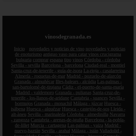
vinosdegranada.es
Inicio
novedades y noticias de vino
novedades y noticias
de enoturismo
antiguo vaso para catar vinos crucigrama
bulgaria
comprar
espana
tipo
vinos
Córdoba - córdoba
Sevilla - sevilla
Barcelona - barcelona
Ciudad-real - montiel
Santa-cruz-de-tenerife - guía-de-isora
La-rioja - casalarreina
Almería - roquetas-de-mar
Madrid - pozuelo-de-alarcón
Granada - almuñécar
Illes-balears - alcúdia
Las-palmas -
san-bartolomé-de-tirajana
Cádiz - el-puerto-de-santa-maría
Madrid - valdemoro
Granada - pulianas
Santa-cruz-de-
tenerife - los-llanos-de-aridane
Cantabria - suances
Sevilla -
bormujos
Granada - monachil
Málaga - júzcar
Huesca -
isábena
Huesca - alquézar
Huesca - castejón-de-sos
Lleida -
alt-àneu
Sevilla - marinaleda
Córdoba - almedinilla
Navarra
- zangoza
Cantabria - arenas-de-iguña
Barcelona - la-pobla-
de-lillet
Murcia - cartagena
Las-palmas - yaiza
Madrid -
nuevo-baztán
Sevilla - arahal
Málaga - istán
Valladolid -