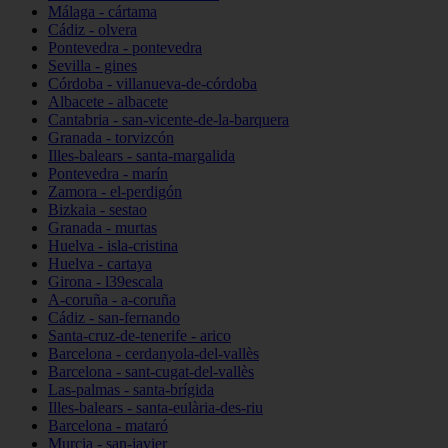
Málaga - cártama
Cádiz - olvera
Pontevedra - pontevedra
Sevilla - gines
Córdoba - villanueva-de-córdoba
Albacete - albacete
Cantabria - san-vicente-de-la-barquera
Granada - torvizcón
Illes-balears - santa-margalida
Pontevedra - marín
Zamora - el-perdigón
Bizkaia - sestao
Granada - murtas
Huelva - isla-cristina
Huelva - cartaya
Girona - l39escala
A-coruña - a-coruña
Cádiz - san-fernando
Santa-cruz-de-tenerife - arico
Barcelona - cerdanyola-del-vallès
Barcelona - sant-cugat-del-vallès
Las-palmas - santa-brígida
Illes-balears - santa-eulària-des-riu
Barcelona - mataró
Murcia - san-javier