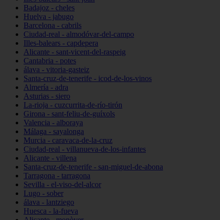
Badajoz - cheles
Huelva - jabugo
Barcelona - cabrils
Ciudad-real - almodóvar-del-campo
Illes-balears - capdepera
Alicante - sant-vicent-del-raspeig
Cantabria - potes
álava - vitoria-gasteiz
Santa-cruz-de-tenerife - icod-de-los-vinos
Almería - adra
Asturias - siero
La-rioja - cuzcurrita-de-río-tirón
Girona - sant-feliu-de-guíxols
Valencia - alboraya
Málaga - sayalonga
Murcia - caravaca-de-la-cruz
Ciudad-real - villanueva-de-los-infantes
Alicante - villena
Santa-cruz-de-tenerife - san-miguel-de-abona
Tarragona - tarragona
Sevilla - el-viso-del-alcor
Lugo - sober
álava - lantziego
Huesca - la-fueva
Alicante - monòver