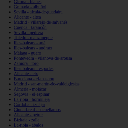
Girona - blanes
Granada - albuñol
Sevilla - alcalá-de-guadaíra
Alicante - altea
Madrid - villarejo-de-salvanés
Cuenca - tarancón
Sevilla - pedrera
Toledo - manzaneque
Illes-balears - artà
Illes-balears - andratx
Málaga - guaro
Pontevedra - vilanova-de-arousa
Zamora - toro
Illes-balears - esporles
Alicante - elx
Barcelona - el-masnou
Madrid - san-martín-de-valdeiglesias
Almería - mojácar
Segovia - el-espinar
La-rioja - hormilleja
Córdoba - iznájar
Ciudad-real - socuéllamos
Alicante - petrer
Bizkaia - zalla
La-rioja - ábalos