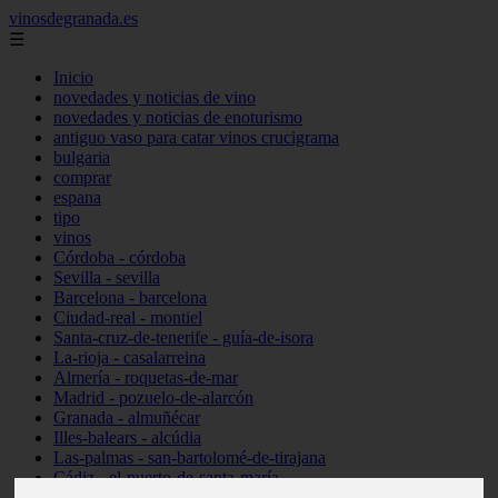
vinosdegranada.es
☰
Inicio
novedades y noticias de vino
novedades y noticias de enoturismo
antiguo vaso para catar vinos crucigrama
bulgaria
comprar
espana
tipo
vinos
Córdoba - córdoba
Sevilla - sevilla
Barcelona - barcelona
Ciudad-real - montiel
Santa-cruz-de-tenerife - guía-de-isora
La-rioja - casalarreina
Almería - roquetas-de-mar
Madrid - pozuelo-de-alarcón
Granada - almuñécar
Illes-balears - alcúdia
Las-palmas - san-bartolomé-de-tirajana
Cádiz - el-puerto-de-santa-maría
Madrid - valdemoro