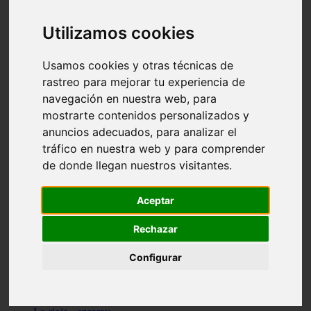
Granada - pulianas
Santa-cruz-de-tenerife - los-llanos-de-aridane
Utilizamos cookies
Cantabria - suances
Sevilla - bormujos
Granada - monachil
Usamos cookies y otras técnicas de
Málaga - júzcar
rastreo para mejorar tu experiencia de
Huesca - isábena
navegación en nuestra web, para
Huesca - alquézar
Huesca - castejón-de-sos
mostrarte contenidos personalizados y
Lleida - alt-àneu
anuncios adecuados, para analizar el
Sevilla - marinaleda
tráfico en nuestra web y para comprender
Córdoba - almedinilla
Navarra - zangoza
de donde llegan nuestros visitantes.
Cantabria - arenas-de-iguña
Barcelona - la-pobla-de-lillet
Murcia - cartagena
Aceptar
Las-palmas - yaiza
Madrid - nuevo-baztán
Rechazar
Sevilla - arahal
Málaga - istán
Configurar
Valladolid - fuensaldaña
Sevilla - salteras
Huesca - biescas
Granada - pampaneira