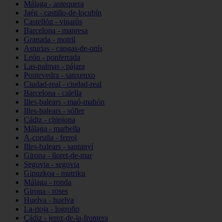
Málaga - antequera
Jaén - castillo-de-locubín
Castellón - vinaròs
Barcelona - manresa
Granada - motril
Asturias - cangas-de-onís
León - ponferrada
Las-palmas - pájara
Pontevedra - sanxenxo
Ciudad-real - ciudad-real
Barcelona - calella
Illes-balears - maó-mahón
Illes-balears - sóller
Cádiz - chipiona
Málaga - marbella
A-coruña - ferrol
Illes-balears - santanyí
Girona - lloret-de-mar
Segovia - segovia
Gipuzkoa - mutriku
Málaga - ronda
Girona - roses
Huelva - huelva
La-rioja - logroño
Cádiz - jerez-de-la-frontera