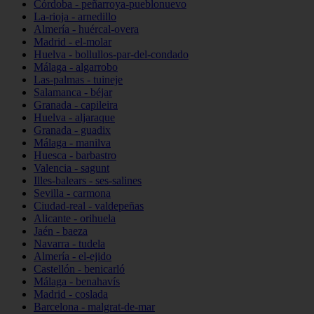
Córdoba - peñarroya-pueblonuevo
La-rioja - arnedillo
Almería - huércal-overa
Madrid - el-molar
Huelva - bollullos-par-del-condado
Málaga - algarrobo
Las-palmas - tuineje
Salamanca - béjar
Granada - capileira
Huelva - aljaraque
Granada - guadix
Málaga - manilva
Huesca - barbastro
Valencia - sagunt
Illes-balears - ses-salines
Sevilla - carmona
Ciudad-real - valdepeñas
Alicante - orihuela
Jaén - baeza
Navarra - tudela
Almería - el-ejido
Castellón - benicarló
Málaga - benahavís
Madrid - coslada
Barcelona - malgrat-de-mar