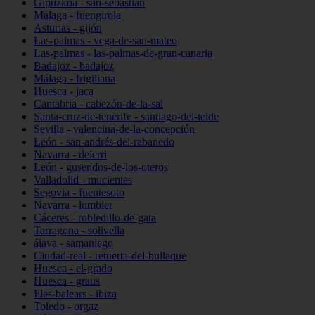
Gipuzkoa - san-sebastián
Málaga - fuengirola
Asturias - gijón
Las-palmas - vega-de-san-mateo
Las-palmas - las-palmas-de-gran-canaria
Badajoz - badajoz
Málaga - frigiliana
Huesca - jaca
Cantabria - cabezón-de-la-sal
Santa-cruz-de-tenerife - santiago-del-teide
Sevilla - valencina-de-la-concepción
León - san-andrés-del-rabanedo
Navarra - deierri
León - gusendos-de-los-oteros
Valladolid - mucientes
Segovia - fuentesoto
Navarra - lumbier
Cáceres - robledillo-de-gata
Tarragona - solivella
álava - samaniego
Ciudad-real - retuerta-del-bullaque
Huesca - el-grado
Huesca - graus
Illes-balears - ibiza
Toledo - orgaz