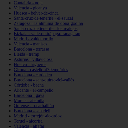
Cantabria - noja
Valencia - picanya
Huesca - belver-de-cinca
Santa-cruz-de-tenerife - el-sauzal
Zaragoza - la-almunia-de-doña-godina
Santa-cruz-de-tenerife - los-realejos
Bizkaia - valle-de-trápaga-trapagaran
Madrid - valdemorillo
Valencia - manises
Barcelona - terrassa
Lleida - tremp
Asturias - villaviciosa
Huelva - trigueros
Girona - castelló-d39empúries
Barcelona - cardedeu
Barcelona - sant-quirze-del-vallès
Córdoba - baena
Alicante - el-campello
Barcelona - gavà
Murcia - abanilla
Ourense - o-carballiño
Barcelona - sabadell
Madrid - torrejón-de-ardoz
Teruel - alcorisa
Valencia - alfafar