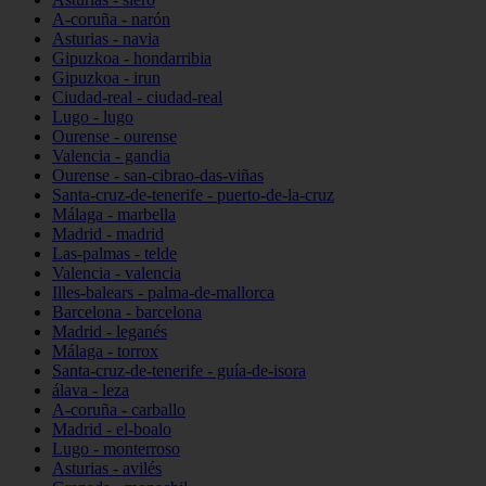
A-coruña - narón
Asturias - navia
Gipuzkoa - hondarribia
Gipuzkoa - irun
Ciudad-real - ciudad-real
Lugo - lugo
Ourense - ourense
Valencia - gandia
Ourense - san-cibrao-das-viñas
Santa-cruz-de-tenerife - puerto-de-la-cruz
Málaga - marbella
Madrid - madrid
Las-palmas - telde
Valencia - valencia
Illes-balears - palma-de-mallorca
Barcelona - barcelona
Madrid - leganés
Málaga - torrox
Santa-cruz-de-tenerife - guía-de-isora
álava - leza
A-coruña - carballo
Madrid - el-boalo
Lugo - monterroso
Asturias - avilés