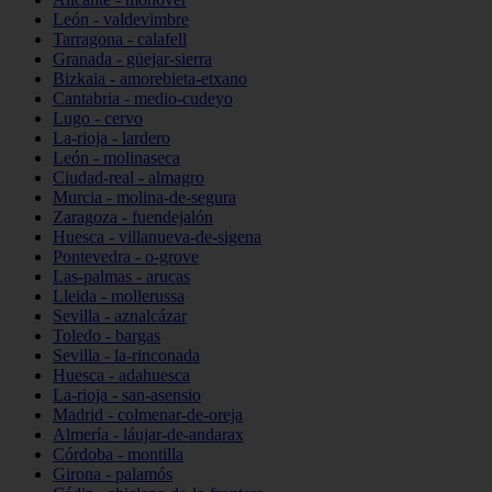
León - valdevimbre
Tarragona - calafell
Granada - güejar-sierra
Bizkaia - amorebieta-etxano
Cantabria - medio-cudeyo
Lugo - cervo
La-rioja - lardero
León - molinaseca
Ciudad-real - almagro
Murcia - molina-de-segura
Zaragoza - fuendejalón
Huesca - villanueva-de-sigena
Pontevedra - o-grove
Las-palmas - arucas
Lleida - mollerussa
Sevilla - aznalcázar
Toledo - bargas
Sevilla - la-rinconada
Huesca - adahuesca
La-rioja - san-asensio
Madrid - colmenar-de-oreja
Almería - láujar-de-andarax
Córdoba - montilla
Girona - palamós