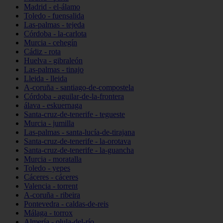
Madrid - el-álamo
Toledo - fuensalida
Las-palmas - tejeda
Córdoba - la-carlota
Murcia - cehegín
Cádiz - rota
Huelva - gibraleón
Las-palmas - tinajo
Lleida - lleida
A-coruña - santiago-de-compostela
Córdoba - aguilar-de-la-frontera
álava - eskuernaga
Santa-cruz-de-tenerife - tegueste
Murcia - jumilla
Las-palmas - santa-lucía-de-tirajana
Santa-cruz-de-tenerife - la-orotava
Santa-cruz-de-tenerife - la-guancha
Murcia - moratalla
Toledo - yepes
Cáceres - cáceres
Valencia - torrent
A-coruña - ribeira
Pontevedra - caldas-de-reis
Málaga - torrox
Almería - olula-del-río