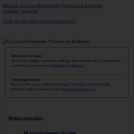
Mapa de La Cava Restaurante-Vinoteca en Riotuerto
cantabria_riotuerto
Visita su web https://vinotecalacava.es/
Derechos de autor
Si cree que algún contenido infringe derechos de autor o propiedad
intelectual, contacte en
bitelchux@yahoo.es
.
Copyright notice
If you believe any content infringes copyright or intellectual
property rights, please contact
bitelchux@yahoo.es
.
Relaccionados
10 mandamientos del vino