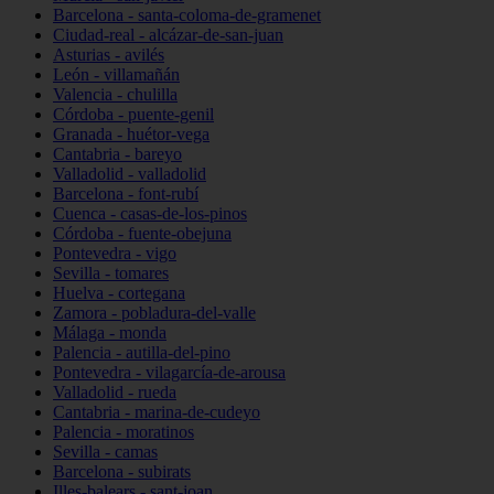
Barcelona - santa-coloma-de-gramenet
Ciudad-real - alcázar-de-san-juan
Asturias - avilés
León - villamañán
Valencia - chulilla
Córdoba - puente-genil
Granada - huétor-vega
Cantabria - bareyo
Valladolid - valladolid
Barcelona - font-rubí
Cuenca - casas-de-los-pinos
Córdoba - fuente-obejuna
Pontevedra - vigo
Sevilla - tomares
Huelva - cortegana
Zamora - pobladura-del-valle
Málaga - monda
Palencia - autilla-del-pino
Pontevedra - vilagarcía-de-arousa
Valladolid - rueda
Cantabria - marina-de-cudeyo
Palencia - moratinos
Sevilla - camas
Barcelona - subirats
Illes-balears - sant-joan