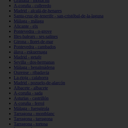
Granada - monachil
A-coruña - culleredo
Madrid - alcalá-de-henares
Santa-cruz-de-tenerife - san-cristóbal-de-la-laguna
Málaga - málaga
Alicante - elx
Pontevedra - o-grove
Illes-balears - ses-salines
Girona - lloret-de-mar
Pontevedra - cambados
álava - eskuernaga
Madrid - getafe
Sevilla - dos-hermanas
Málaga - benalmádena
Ourense - ribadavia
La-rioja - calahorra
Madrid - pozuelo-de-alarcón
Albacete - albacete
A-coruña - sada
Asturias - castrillón
A-coruña - ferrol
Málaga - fuengirola
Tarragona - montblanc
Tarragona - tarragona
Tarragona - tortosa