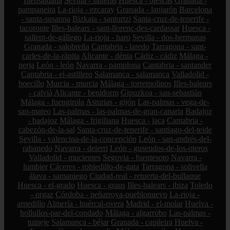
fuensaldaña
Sevilla - salteras
Huesca - biescas
Granada -
pampaneira
La-rioja - ezcaray
Granada - lanjarón
Barcelona
- santa-susanna
Bizkaia - santurtzi
Santa-cruz-de-tenerife -
tacoronte
Illes-balears - sant-llorenç-des-cardassar
Huesca -
sallent-de-gállego
La-rioja - haro
Sevilla - dos-hermanas
Granada - salobreña
Cantabria - laredo
Tarragona - sant-
carles-de-la-ràpita
Alicante - dénia
Cádiz - cádiz
Málaga -
nerja
León - león
Navarra - pamplona
Cantabria - santander
Cantabria - el-astillero
Salamanca - salamanca
Valladolid -
boecillo
Murcia - murcia
Málaga - torremolinos
Illes-balears
- calvià
Alicante - benidorm
Gipuzkoa - san-sebastián
Málaga - fuengirola
Asturias - gijón
Las-palmas - vega-de-
san-mateo
Las-palmas - las-palmas-de-gran-canaria
Badajoz
- badajoz
Málaga - frigiliana
Huesca - jaca
Cantabria -
cabezón-de-la-sal
Santa-cruz-de-tenerife - santiago-del-teide
Sevilla - valencina-de-la-concepción
León - san-andrés-del-
rabanedo
Navarra - deierri
León - gusendos-de-los-oteros
Valladolid - mucientes
Segovia - fuentesoto
Navarra -
lumbier
Cáceres - robledillo-de-gata
Tarragona - solivella
álava - samaniego
Ciudad-real - retuerta-del-bullaque
Huesca - el-grado
Huesca - graus
Illes-balears - ibiza
Toledo
- orgaz
Córdoba - peñarroya-pueblonuevo
La-rioja -
arnedillo
Almería - huércal-overa
Madrid - el-molar
Huelva -
bollullos-par-del-condado
Málaga - algarrobo
Las-palmas -
tuineje
Salamanca - béjar
Granada - capileira
Huelva -