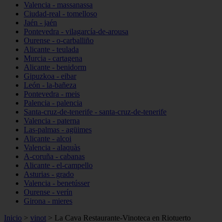
Valencia - massanassa
Ciudad-real - tomelloso
Jaén - jaén
Pontevedra - vilagarcía-de-arousa
Ourense - o-carballiño
Alicante - teulada
Murcia - cartagena
Alicante - benidorm
Gipuzkoa - eibar
León - la-bañeza
Pontevedra - meis
Palencia - palencia
Santa-cruz-de-tenerife - santa-cruz-de-tenerife
Valencia - paterna
Las-palmas - agüimes
Alicante - alcoi
Valencia - alaquàs
A-coruña - cabanas
Alicante - el-campello
Asturias - grado
Valencia - benetússer
Ourense - verín
Girona - mieres
Inicio
>
vinot
>
La Cava Restaurante-Vinoteca en Riotuerto