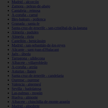
Madrid - alcorcón
Zamora - peleas-de-abajo
Cantabria - reinosa
A-coruña - carral
Illes-balears - pollença
Granada - santa-fe
Santa-cruz-de-tenerife - san-cristóbal-de-la-laguna
Almería - padules
Almería - rioja
Castellón - benicàssim
Madrid - san-sebastián-de-los-reyes
Alicante - sant-joan-d39alacant
Jaén - úbeda
Tarragona - ulldecona
Albacete - villarrobledo
A-coruña - arzúa
Asturias - llanes
Santa-cruz-de-tenerife - candelaria
Ourense - ourense
Valencia - algemesí
Sevilla - badolatosa
Las-palmas - mogán
Huelva - almonte
Albacete - chinchilla-de-monte-aragón
Madrid - alpedrete