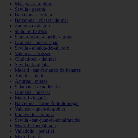
Málaga - campillos
Sevilla - gerena
Barcelona - tordera
Barcelona - vilassar-de-mar
Zaragoza - alagón
ávila - el-barraco
Santa-cruz-de-tenerife - arona
Granada - huétor-tájar
Sevilla - albaida-del-aljarafe
Valencia - alcàsser
Ciudad-real - daimiel
Sevilla - la-algaba
Madrid - san-fernando-de-henares
Toledo - toledo
Asturias - mieres
Salamanca - candelario
Granada - huéscar
Madrid - leganés
Barcelona - cornellà-de-llobregat
Valencia - quart-de-poblet
Pontevedra - tomiño
Sevilla - san-juan-de-aznalfarache
Madrid - fuenlabrada
Valladolid - peñafiel
Madrid - parla