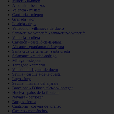
Murcia - la-unión
A-coruña - betanzos
Valencia - mislata
Cantabria - miengo
Granada - gor
La-rioja - tirgo
Valladolid - villanueva-de-duero
Santa-cruz-de-tenerife - santa-cruz-de-tenerife
Valencia - cullera
Castellón - castelló-de-la-plana
Alicante - guardamar-del-segura
Santa-cruz-de-tenerife - santa-úrsula
Salamanca - ciudad-rodrigo
Málaga - estepona
Tarragona - cambrils
Valladolid - laguna-de-duero
Sevilla - castilleja-de-la-cuesta
Lugo - lugo
Sevilla - mairena-del-aljarafe
Barcelona - l39hospitalet-de-llobregat
Huelva - palos-de-la-frontera
Navarra - berriozar
Burgos - lerma
Cantabria - corvera-de-toranzo
Cáceres - montánchez