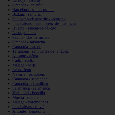
La-rioja - ezcaray
Granada - lanjarón
Barcelona - santa-susanna
Bizkaia - santurtzi
Santa-cruz-de-tenerife - tacoronte
Illes-balears - sant-llorenç-des-cardassar
Huesca - sallent-de-gállego
La-rioja - haro
Sevilla - dos-hermanas
Granada - salobreña
Cantabria - laredo
Tarragona - sant-carles-de-la-ràpita
Alicante - dénia
Cádiz - cádiz
Málaga - nerja
León - león
Navarra - pamplona
Cantabria - santander
Cantabria - el-astillero
Salamanca - salamanca
Valladolid - boecillo
Murcia - murcia
Málaga - torremolinos
Illes-balears - calvià
Alicante - benidorm