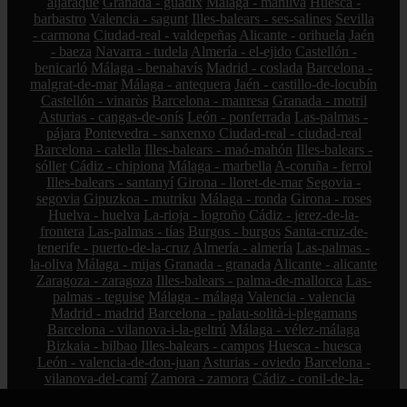
aljaraque
Granada - guadix
Málaga - manilva
Huesca -
barbastro
Valencia - sagunt
Illes-balears - ses-salines
Sevilla
- carmona
Ciudad-real - valdepeñas
Alicante - orihuela
Jaén
- baeza
Navarra - tudela
Almería - el-ejido
Castellón -
benicarló
Málaga - benahavís
Madrid - coslada
Barcelona -
malgrat-de-mar
Málaga - antequera
Jaén - castillo-de-locubín
Castellón - vinaròs
Barcelona - manresa
Granada - motril
Asturias - cangas-de-onís
León - ponferrada
Las-palmas -
pájara
Pontevedra - sanxenxo
Ciudad-real - ciudad-real
Barcelona - calella
Illes-balears - maó-mahón
Illes-balears -
sóller
Cádiz - chipiona
Málaga - marbella
A-coruña - ferrol
Illes-balears - santanyí
Girona - lloret-de-mar
Segovia -
segovia
Gipuzkoa - mutriku
Málaga - ronda
Girona - roses
Huelva - huelva
La-rioja - logroño
Cádiz - jerez-de-la-
frontera
Las-palmas - tías
Burgos - burgos
Santa-cruz-de-
tenerife - puerto-de-la-cruz
Almería - almería
Las-palmas -
la-oliva
Málaga - mijas
Granada - granada
Alicante - alicante
Zaragoza - zaragoza
Illes-balears - palma-de-mallorca
Las-
palmas - teguise
Málaga - málaga
Valencia - valencia
Madrid - madrid
Barcelona - palau-solità-i-plegamans
Barcelona - vilanova-i-la-geltrú
Málaga - vélez-málaga
Bizkaia - bilbao
Illes-balears - campos
Huesca - huesca
León - valencia-de-don-juan
Asturias - oviedo
Barcelona -
vilanova-del-camí
Zamora - zamora
Cádiz - conil-de-la-
frontera
Málaga - cártama
Cádiz - olvera
Pontevedra -