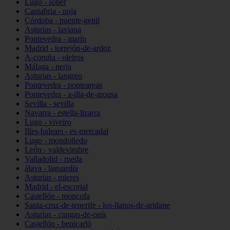
Lugo - sober
Cantabria - noja
Córdoba - puente-genil
Asturias - laviana
Pontevedra - marín
Madrid - torrejón-de-ardoz
A-coruña - oleiros
Málaga - nerja
Asturias - langreo
Pontevedra - ponteareas
Pontevedra - a-illa-de-arousa
Sevilla - sevilla
Navarra - estella-lizarra
Lugo - viveiro
Illes-balears - es-mercadal
Lugo - mondoñedo
León - valdevimbre
Valladolid - rueda
álava - laguardia
Asturias - mieres
Madrid - el-escorial
Castellón - moncofa
Santa-cruz-de-tenerife - los-llanos-de-aridane
Asturias - cangas-de-onís
Castellón - benicarló