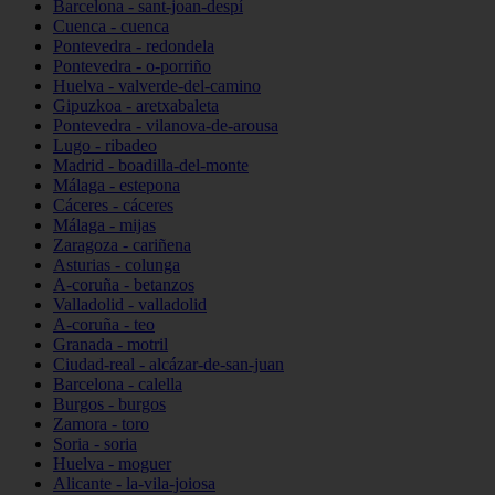
Barcelona - sant-joan-despí
Cuenca - cuenca
Pontevedra - redondela
Pontevedra - o-porriño
Huelva - valverde-del-camino
Gipuzkoa - aretxabaleta
Pontevedra - vilanova-de-arousa
Lugo - ribadeo
Madrid - boadilla-del-monte
Málaga - estepona
Cáceres - cáceres
Málaga - mijas
Zaragoza - cariñena
Asturias - colunga
A-coruña - betanzos
Valladolid - valladolid
A-coruña - teo
Granada - motril
Ciudad-real - alcázar-de-san-juan
Barcelona - calella
Burgos - burgos
Zamora - toro
Soria - soria
Huelva - moguer
Alicante - la-vila-joiosa