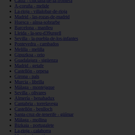
Cádiz - chiclana-de-la-frontera
A-coruña - melide
La-rioja - villalobar-de-rioja
Madrid - las-rozas-de-madrid
Huesca - aínsa-sobrarbe
Barcelona - manlleu
Lleida - la-seu-d39urgell
Sevilla - la-puebla-de-los-infantes
Pontevedra - cambados
Melilla - melilla
Gipuzkoa - orio
Guadalajara - sigüenza
Madrid - getafe
Castellón - orpesa
Girona - pals
Murcia - librilla
Málaga - montejaque
Sevilla - olivares
Almería - benahadux
Cantabria - torrelavega
Castellón - benlloch
Santa-cruz-de-tenerife - güímar
Málaga - mollina
Bizkaia - portugalete
La-rioja - calahorra