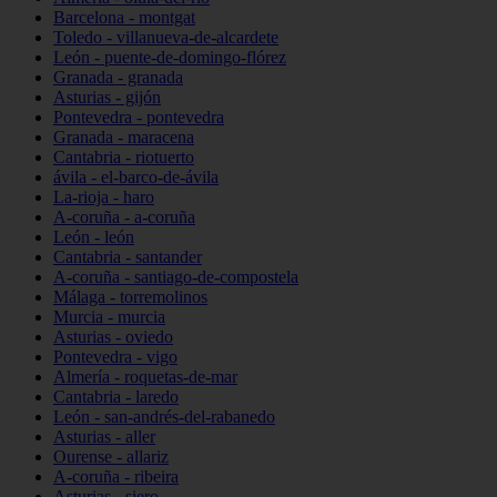
Barcelona - montgat
Toledo - villanueva-de-alcardete
León - puente-de-domingo-flórez
Granada - granada
Asturias - gijón
Pontevedra - pontevedra
Granada - maracena
Cantabria - riotuerto
ávila - el-barco-de-ávila
La-rioja - haro
A-coruña - a-coruña
León - león
Cantabria - santander
A-coruña - santiago-de-compostela
Málaga - torremolinos
Murcia - murcia
Asturias - oviedo
Pontevedra - vigo
Almería - roquetas-de-mar
Cantabria - laredo
León - san-andrés-del-rabanedo
Asturias - aller
Ourense - allariz
A-coruña - ribeira
Asturias - siero