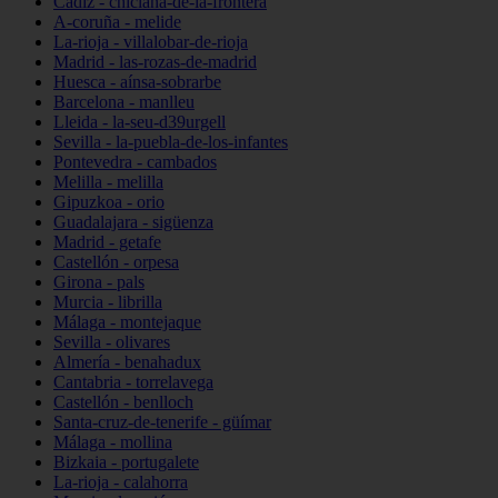
Cádiz - chiclana-de-la-frontera
A-coruña - melide
La-rioja - villalobar-de-rioja
Madrid - las-rozas-de-madrid
Huesca - aínsa-sobrarbe
Barcelona - manlleu
Lleida - la-seu-d39urgell
Sevilla - la-puebla-de-los-infantes
Pontevedra - cambados
Melilla - melilla
Gipuzkoa - orio
Guadalajara - sigüenza
Madrid - getafe
Castellón - orpesa
Girona - pals
Murcia - librilla
Málaga - montejaque
Sevilla - olivares
Almería - benahadux
Cantabria - torrelavega
Castellón - benlloch
Santa-cruz-de-tenerife - güímar
Málaga - mollina
Bizkaia - portugalete
La-rioja - calahorra