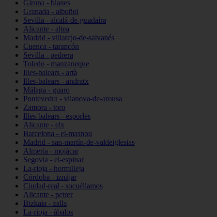
Girona - blanes
Granada - albuñol
Sevilla - alcalá-de-guadaíra
Alicante - altea
Madrid - villarejo-de-salvanés
Cuenca - tarancón
Sevilla - pedrera
Toledo - manzaneque
Illes-balears - artà
Illes-balears - andratx
Málaga - guaro
Pontevedra - vilanova-de-arousa
Zamora - toro
Illes-balears - esporles
Alicante - elx
Barcelona - el-masnou
Madrid - san-martín-de-valdeiglesias
Almería - mojácar
Segovia - el-espinar
La-rioja - hormilleja
Córdoba - iznájar
Ciudad-real - socuéllamos
Alicante - petrer
Bizkaia - zalla
La-rioja - ábalos