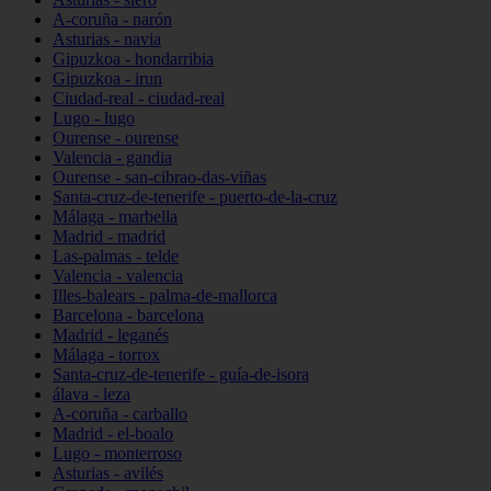
A-coruña - narón
Asturias - navia
Gipuzkoa - hondarribia
Gipuzkoa - irun
Ciudad-real - ciudad-real
Lugo - lugo
Ourense - ourense
Valencia - gandia
Ourense - san-cibrao-das-viñas
Santa-cruz-de-tenerife - puerto-de-la-cruz
Málaga - marbella
Madrid - madrid
Las-palmas - telde
Valencia - valencia
Illes-balears - palma-de-mallorca
Barcelona - barcelona
Madrid - leganés
Málaga - torrox
Santa-cruz-de-tenerife - guía-de-isora
álava - leza
A-coruña - carballo
Madrid - el-boalo
Lugo - monterroso
Asturias - avilés