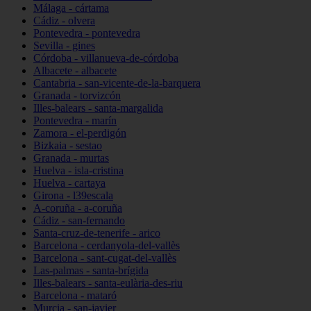
Málaga - cártama
Cádiz - olvera
Pontevedra - pontevedra
Sevilla - gines
Córdoba - villanueva-de-córdoba
Albacete - albacete
Cantabria - san-vicente-de-la-barquera
Granada - torvizcón
Illes-balears - santa-margalida
Pontevedra - marín
Zamora - el-perdigón
Bizkaia - sestao
Granada - murtas
Huelva - isla-cristina
Huelva - cartaya
Girona - l39escala
A-coruña - a-coruña
Cádiz - san-fernando
Santa-cruz-de-tenerife - arico
Barcelona - cerdanyola-del-vallès
Barcelona - sant-cugat-del-vallès
Las-palmas - santa-brígida
Illes-balears - santa-eulària-des-riu
Barcelona - mataró
Murcia - san-javier