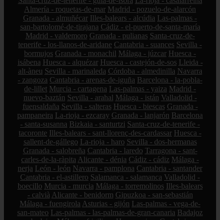
Santa-cruz-de-tenerife - guía-de-isora
La-rioja - casalarreina
Almería - roquetas-de-mar
Madrid - pozuelo-de-alarcón
Granada - almuñécar
Illes-balears - alcúdia
Las-palmas -
san-bartolomé-de-tirajana
Cádiz - el-puerto-de-santa-maría
Madrid - valdemoro
Granada - pulianas
Santa-cruz-de-
tenerife - los-llanos-de-aridane
Cantabria - suances
Sevilla -
bormujos
Granada - monachil
Málaga - júzcar
Huesca -
isábena
Huesca - alquézar
Huesca - castejón-de-sos
Lleida -
alt-àneu
Sevilla - marinaleda
Córdoba - almedinilla
Navarra
- zangoza
Cantabria - arenas-de-iguña
Barcelona - la-pobla-
de-lillet
Murcia - cartagena
Las-palmas - yaiza
Madrid -
nuevo-baztán
Sevilla - arahal
Málaga - istán
Valladolid -
fuensaldaña
Sevilla - salteras
Huesca - biescas
Granada -
pampaneira
La-rioja - ezcaray
Granada - lanjarón
Barcelona
- santa-susanna
Bizkaia - santurtzi
Santa-cruz-de-tenerife -
tacoronte
Illes-balears - sant-llorenç-des-cardassar
Huesca -
sallent-de-gállego
La-rioja - haro
Sevilla - dos-hermanas
Granada - salobreña
Cantabria - laredo
Tarragona - sant-
carles-de-la-ràpita
Alicante - dénia
Cádiz - cádiz
Málaga -
nerja
León - león
Navarra - pamplona
Cantabria - santander
Cantabria - el-astillero
Salamanca - salamanca
Valladolid -
boecillo
Murcia - murcia
Málaga - torremolinos
Illes-balears
- calvià
Alicante - benidorm
Gipuzkoa - san-sebastián
Málaga - fuengirola
Asturias - gijón
Las-palmas - vega-de-
san-mateo
Las-palmas - las-palmas-de-gran-canaria
Badajoz