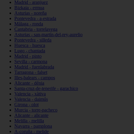
Madrid - aranjuez
Bizkaia - ermua
Asturias - noreña
Pontevedra - a-estrada
Málaga - ronda
Cantabria - torrelavega
Asturias - san-martín-del-rey-aurelio
Pontevedra - silleda
Huesca - huesca
Lugo - chantada
Madrid - pinto
Sevilla - carmona
Madrid - fuenlabrada
Tarragona - falset
Illes-balears - campos
Alicante - dénia
Santa-cruz-de-tenerife - garachico
Valencia - xàtiva
Valencia - daimús
Girona - olot
Murcia - torre-pacheco
Alicante - alicante
Melilla - melilla
Navarra - pamplona
A-coruña - melide