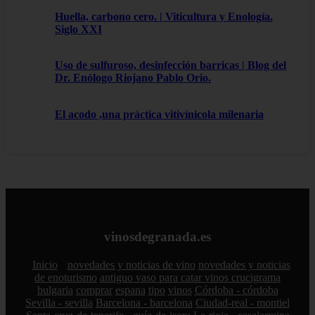
Huella, carbono cero. | Viticultura y Enología.
Siglo XXI
Uso de sulfuroso, desinfección barricas | Blog del
Dr. Enólogo Riojano Pablo Orio.
El acodo ,una práctica vitivínicola milenaria
vinosdegranada.es
Inicio
novedades y noticias de vino
novedades y noticias
de enoturismo
antiguo vaso para catar vinos crucigrama
bulgaria
comprar
espana
tipo
vinos
Córdoba - córdoba
Sevilla - sevilla
Barcelona - barcelona
Ciudad-real - montiel