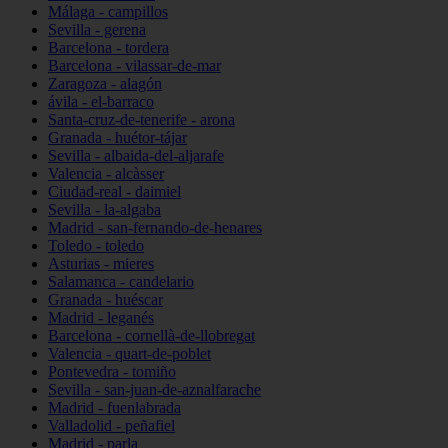
Málaga - campillos
Sevilla - gerena
Barcelona - tordera
Barcelona - vilassar-de-mar
Zaragoza - alagón
ávila - el-barraco
Santa-cruz-de-tenerife - arona
Granada - huétor-tájar
Sevilla - albaida-del-aljarafe
Valencia - alcàsser
Ciudad-real - daimiel
Sevilla - la-algaba
Madrid - san-fernando-de-henares
Toledo - toledo
Asturias - mieres
Salamanca - candelario
Granada - huéscar
Madrid - leganés
Barcelona - cornellà-de-llobregat
Valencia - quart-de-poblet
Pontevedra - tomiño
Sevilla - san-juan-de-aznalfarache
Madrid - fuenlabrada
Valladolid - peñafiel
Madrid - parla