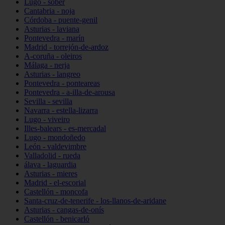
Lugo - sober
Cantabria - noja
Córdoba - puente-genil
Asturias - laviana
Pontevedra - marín
Madrid - torrejón-de-ardoz
A-coruña - oleiros
Málaga - nerja
Asturias - langreo
Pontevedra - ponteareas
Pontevedra - a-illa-de-arousa
Sevilla - sevilla
Navarra - estella-lizarra
Lugo - viveiro
Illes-balears - es-mercadal
Lugo - mondoñedo
León - valdevimbre
Valladolid - rueda
álava - laguardia
Asturias - mieres
Madrid - el-escorial
Castellón - moncofa
Santa-cruz-de-tenerife - los-llanos-de-aridane
Asturias - cangas-de-onís
Castellón - benicarló