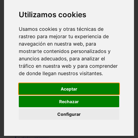
Granada - pulianas
Santa-cruz-de-tenerife - los-llanos-de-aridane
Utilizamos cookies
Cantabria - suances
Sevilla - bormujos
Granada - monachil
Usamos cookies y otras técnicas de
Málaga - júzcar
rastreo para mejorar tu experiencia de
Huesca - isábena
navegación en nuestra web, para
Huesca - alquézar
Huesca - castejón-de-sos
mostrarte contenidos personalizados y
Lleida - alt-àneu
anuncios adecuados, para analizar el
Sevilla - marinaleda
tráfico en nuestra web y para comprender
Córdoba - almedinilla
Navarra - zangoza
de donde llegan nuestros visitantes.
Cantabria - arenas-de-iguña
Barcelona - la-pobla-de-lillet
Murcia - cartagena
Aceptar
Las-palmas - yaiza
Madrid - nuevo-baztán
Rechazar
Sevilla - arahal
Málaga - istán
Configurar
Valladolid - fuensaldaña
Sevilla - salteras
Huesca - biescas
Granada - pampaneira