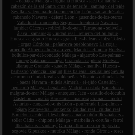
- badajoz
Málaga - frigiliana
Huesca - jaca
Cantabria -
cabezón-de-la-sal
Santa-cruz-de-tenerife - santiago-del-teide
Sevilla - valencina-de-la-concepción
León - san-andrés-del-
rabanedo
Navarra - deierri
León - gusendos-de-los-oteros
Valladolid - mucientes
Segovia - fuentesoto
Navarra -
lumbier
Cáceres - robledillo-de-gata
Tarragona - solivella
álava - samaniego
Ciudad-real - retuerta-del-bullaque
Huesca - el-grado
Huesca - graus
Illes-balears - ibiza
Toledo
- orgaz
Córdoba - peñarroya-pueblonuevo
La-rioja -
arnedillo
Almería - huércal-overa
Madrid - el-molar
Huelva -
bollullos-par-del-condado
Málaga - algarrobo
Las-palmas -
tuineje
Salamanca - béjar
Granada - capileira
Huelva -
aljaraque
Granada - guadix
Málaga - manilva
Huesca -
barbastro
Valencia - sagunt
Illes-balears - ses-salines
Sevilla
- carmona
Ciudad-real - valdepeñas
Alicante - orihuela
Jaén
- baeza
Navarra - tudela
Almería - el-ejido
Castellón -
benicarló
Málaga - benahavís
Madrid - coslada
Barcelona -
malgrat-de-mar
Málaga - antequera
Jaén - castillo-de-locubín
Castellón - vinaròs
Barcelona - manresa
Granada - motril
Asturias - cangas-de-onís
León - ponferrada
Las-palmas -
pájara
Pontevedra - sanxenxo
Ciudad-real - ciudad-real
Barcelona - calella
Illes-balears - maó-mahón
Illes-balears -
sóller
Cádiz - chipiona
Málaga - marbella
A-coruña - ferrol
Illes-balears - santanyí
Girona - lloret-de-mar
Segovia -
segovia
Gipuzkoa - mutriku
Málaga - ronda
Girona - roses