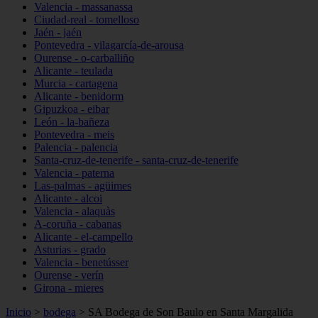
Valencia - massanassa
Ciudad-real - tomelloso
Jaén - jaén
Pontevedra - vilagarcía-de-arousa
Ourense - o-carballiño
Alicante - teulada
Murcia - cartagena
Alicante - benidorm
Gipuzkoa - eibar
León - la-bañeza
Pontevedra - meis
Palencia - palencia
Santa-cruz-de-tenerife - santa-cruz-de-tenerife
Valencia - paterna
Las-palmas - agüimes
Alicante - alcoi
Valencia - alaquàs
A-coruña - cabanas
Alicante - el-campello
Asturias - grado
Valencia - benetússer
Ourense - verín
Girona - mieres
Inicio
>
bodega
>
SA Bodega de Son Baulo en Santa Margalida