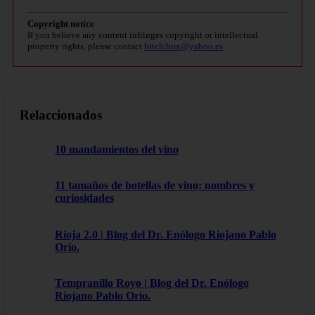
Copyright notice
If you believe any content infringes copyright or intellectual
property rights, please contact
bitelchux@yahoo.es
.
Relaccionados
10 mandamientos del vino
11 tamaños de botellas de vino: nombres y
curiosidades
Rioja 2.0 | Blog del Dr. Enólogo Riojano Pablo
Orio.
Tempranillo Royo | Blog del Dr. Enólogo
Riojano Pablo Orio.