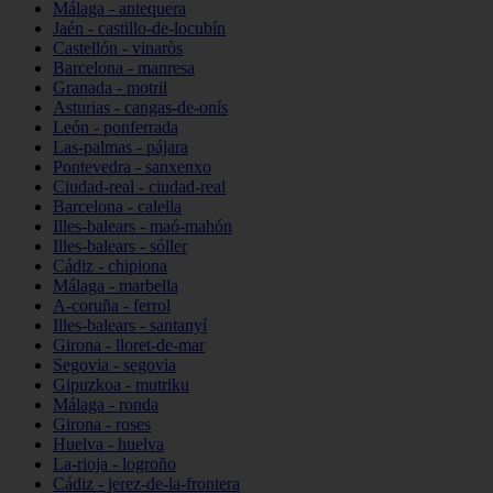
Málaga - antequera
Jaén - castillo-de-locubín
Castellón - vinaròs
Barcelona - manresa
Granada - motril
Asturias - cangas-de-onís
León - ponferrada
Las-palmas - pájara
Pontevedra - sanxenxo
Ciudad-real - ciudad-real
Barcelona - calella
Illes-balears - maó-mahón
Illes-balears - sóller
Cádiz - chipiona
Málaga - marbella
A-coruña - ferrol
Illes-balears - santanyí
Girona - lloret-de-mar
Segovia - segovia
Gipuzkoa - mutriku
Málaga - ronda
Girona - roses
Huelva - huelva
La-rioja - logroño
Cádiz - jerez-de-la-frontera