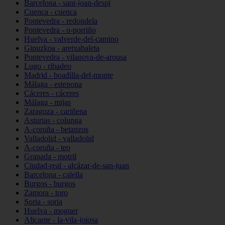
Barcelona - sant-joan-despí
Cuenca - cuenca
Pontevedra - redondela
Pontevedra - o-porriño
Huelva - valverde-del-camino
Gipuzkoa - aretxabaleta
Pontevedra - vilanova-de-arousa
Lugo - ribadeo
Madrid - boadilla-del-monte
Málaga - estepona
Cáceres - cáceres
Málaga - mijas
Zaragoza - cariñena
Asturias - colunga
A-coruña - betanzos
Valladolid - valladolid
A-coruña - teo
Granada - motril
Ciudad-real - alcázar-de-san-juan
Barcelona - calella
Burgos - burgos
Zamora - toro
Soria - soria
Huelva - moguer
Alicante - la-vila-joiosa