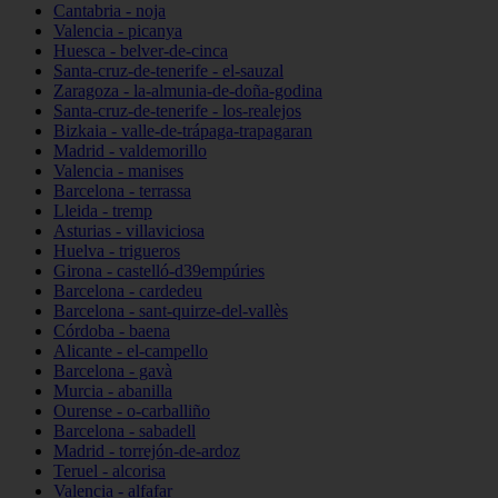
Cantabria - noja
Valencia - picanya
Huesca - belver-de-cinca
Santa-cruz-de-tenerife - el-sauzal
Zaragoza - la-almunia-de-doña-godina
Santa-cruz-de-tenerife - los-realejos
Bizkaia - valle-de-trápaga-trapagaran
Madrid - valdemorillo
Valencia - manises
Barcelona - terrassa
Lleida - tremp
Asturias - villaviciosa
Huelva - trigueros
Girona - castelló-d39empúries
Barcelona - cardedeu
Barcelona - sant-quirze-del-vallès
Córdoba - baena
Alicante - el-campello
Barcelona - gavà
Murcia - abanilla
Ourense - o-carballiño
Barcelona - sabadell
Madrid - torrejón-de-ardoz
Teruel - alcorisa
Valencia - alfafar