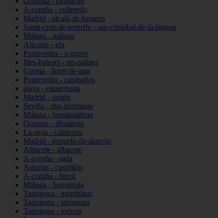
Granada - monachil
A-coruña - culleredo
Madrid - alcalá-de-henares
Santa-cruz-de-tenerife - san-cristóbal-de-la-laguna
Málaga - málaga
Alicante - elx
Pontevedra - o-grove
Illes-balears - ses-salines
Girona - lloret-de-mar
Pontevedra - cambados
álava - eskuernaga
Madrid - getafe
Sevilla - dos-hermanas
Málaga - benalmádena
Ourense - ribadavia
La-rioja - calahorra
Madrid - pozuelo-de-alarcón
Albacete - albacete
A-coruña - sada
Asturias - castrillón
A-coruña - ferrol
Málaga - fuengirola
Tarragona - montblanc
Tarragona - tarragona
Tarragona - tortosa