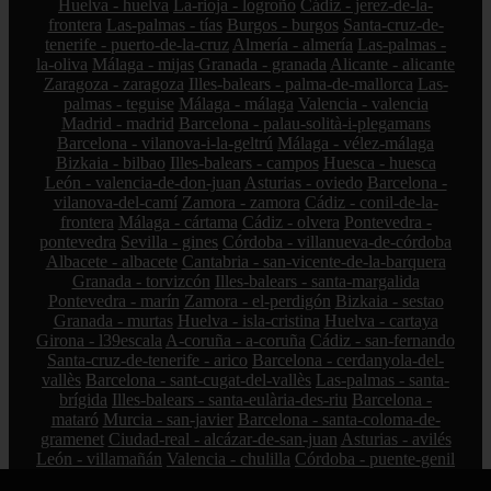
Huelva - huelva
La-rioja - logroño
Cádiz - jerez-de-la-
frontera
Las-palmas - tías
Burgos - burgos
Santa-cruz-de-
tenerife - puerto-de-la-cruz
Almería - almería
Las-palmas -
la-oliva
Málaga - mijas
Granada - granada
Alicante - alicante
Zaragoza - zaragoza
Illes-balears - palma-de-mallorca
Las-
palmas - teguise
Málaga - málaga
Valencia - valencia
Madrid - madrid
Barcelona - palau-solità-i-plegamans
Barcelona - vilanova-i-la-geltrú
Málaga - vélez-málaga
Bizkaia - bilbao
Illes-balears - campos
Huesca - huesca
León - valencia-de-don-juan
Asturias - oviedo
Barcelona -
vilanova-del-camí
Zamora - zamora
Cádiz - conil-de-la-
frontera
Málaga - cártama
Cádiz - olvera
Pontevedra -
pontevedra
Sevilla - gines
Córdoba - villanueva-de-córdoba
Albacete - albacete
Cantabria - san-vicente-de-la-barquera
Granada - torvizcón
Illes-balears - santa-margalida
Pontevedra - marín
Zamora - el-perdigón
Bizkaia - sestao
Granada - murtas
Huelva - isla-cristina
Huelva - cartaya
Girona - l39escala
A-coruña - a-coruña
Cádiz - san-fernando
Santa-cruz-de-tenerife - arico
Barcelona - cerdanyola-del-
vallès
Barcelona - sant-cugat-del-vallès
Las-palmas - santa-
brígida
Illes-balears - santa-eulària-des-riu
Barcelona -
mataró
Murcia - san-javier
Barcelona - santa-coloma-de-
gramenet
Ciudad-real - alcázar-de-san-juan
Asturias - avilés
León - villamañán
Valencia - chulilla
Córdoba - puente-genil
Granada - huétor-vega
Cantabria - bareyo
Valladolid -