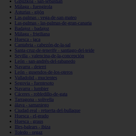
Gipuzkoa - san-sebastián
Málaga - fuengirola
Asturias - gijón
Las-palmas - vega-de-san-mateo
Las-palmas - las-palmas-de-gran-canaria
Badajoz - badajoz
Málaga - frigiliana
Huesca - jaca
Cantabria - cabezón-de-la-sal
Santa-cruz-de-tenerife - santiago-del-teide
Sevilla - valencina-de-la-concepción
León - san-andrés-del-rabanedo
Navarra - deierri
León - gusendos-de-los-oteros
Valladolid - mucientes
Segovia - fuentesoto
Navarra - lumbier
Cáceres - robledillo-de-gata
Tarragona - solivella
álava - samaniego
Ciudad-real - retuerta-del-bullaque
Huesca - el-grado
Huesca - graus
Illes-balears - ibiza
Toledo - orgaz