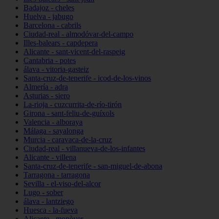
Badajoz - cheles
Huelva - jabugo
Barcelona - cabrils
Ciudad-real - almodóvar-del-campo
Illes-balears - capdepera
Alicante - sant-vicent-del-raspeig
Cantabria - potes
álava - vitoria-gasteiz
Santa-cruz-de-tenerife - icod-de-los-vinos
Almería - adra
Asturias - siero
La-rioja - cuzcurrita-de-río-tirón
Girona - sant-feliu-de-guíxols
Valencia - alboraya
Málaga - sayalonga
Murcia - caravaca-de-la-cruz
Ciudad-real - villanueva-de-los-infantes
Alicante - villena
Santa-cruz-de-tenerife - san-miguel-de-abona
Tarragona - tarragona
Sevilla - el-viso-del-alcor
Lugo - sober
álava - lantziego
Huesca - la-fueva
Alicante - monòver