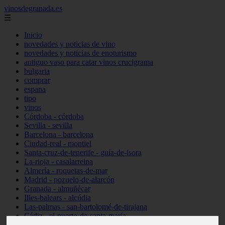
vinosdegranada.es
☰
Inicio
novedades y noticias de vino
novedades y noticias de enoturismo
antiguo vaso para catar vinos crucigrama
bulgaria
comprar
espana
tipo
vinos
Córdoba - córdoba
Sevilla - sevilla
Barcelona - barcelona
Ciudad-real - montiel
Santa-cruz-de-tenerife - guía-de-isora
La-rioja - casalarreina
Almería - roquetas-de-mar
Madrid - pozuelo-de-alarcón
Granada - almuñécar
Illes-balears - alcúdia
Las-palmas - san-bartolomé-de-tirajana
Cádiz - el-puerto-de-santa-maría
Madrid - valdemoro