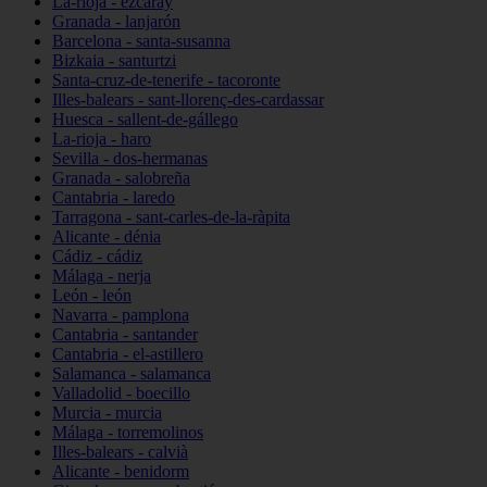
La-rioja - ezcaray
Granada - lanjarón
Barcelona - santa-susanna
Bizkaia - santurtzi
Santa-cruz-de-tenerife - tacoronte
Illes-balears - sant-llorenç-des-cardassar
Huesca - sallent-de-gállego
La-rioja - haro
Sevilla - dos-hermanas
Granada - salobreña
Cantabria - laredo
Tarragona - sant-carles-de-la-ràpita
Alicante - dénia
Cádiz - cádiz
Málaga - nerja
León - león
Navarra - pamplona
Cantabria - santander
Cantabria - el-astillero
Salamanca - salamanca
Valladolid - boecillo
Murcia - murcia
Málaga - torremolinos
Illes-balears - calvià
Alicante - benidorm