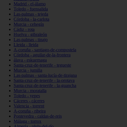
Madrid - el-álamo
Toledo - fuensalida
Las-palmas - tejeda
Córdoba - la-carlota
Murcia - cehegín
Cádiz - rota
Huelva - gibraleón
Las-palmas - tinajo
Lleida - lleida
A-coruña - santiago-de-compostela
Córdoba - aguilar-de-la-frontera
álava - eskuernaga
Santa-cruz-de-tenerife - tegueste
Murcia - jumilla
Las-palmas - santa-lucía-de-tirajana
Santa-cruz-de-tenerife - la-orotava
Santa-cruz-de-tenerife - la-guancha
Murcia - moratalla
Toledo - yepes
Cáceres - cáceres
Valencia - torrent
A-coruña - ribeira
Pontevedra - caldas-de-reis
Málaga - torrox
Almería - olula-del-río