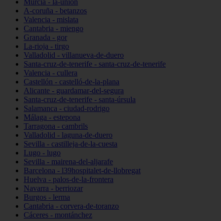
Murcia - la-unión
A-coruña - betanzos
Valencia - mislata
Cantabria - miengo
Granada - gor
La-rioja - tirgo
Valladolid - villanueva-de-duero
Santa-cruz-de-tenerife - santa-cruz-de-tenerife
Valencia - cullera
Castellón - castelló-de-la-plana
Alicante - guardamar-del-segura
Santa-cruz-de-tenerife - santa-úrsula
Salamanca - ciudad-rodrigo
Málaga - estepona
Tarragona - cambrils
Valladolid - laguna-de-duero
Sevilla - castilleja-de-la-cuesta
Lugo - lugo
Sevilla - mairena-del-aljarafe
Barcelona - l39hospitalet-de-llobregat
Huelva - palos-de-la-frontera
Navarra - berriozar
Burgos - lerma
Cantabria - corvera-de-toranzo
Cáceres - montánchez