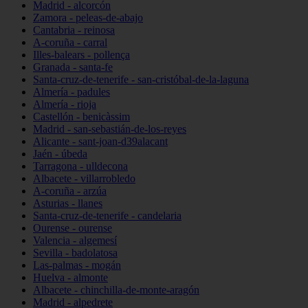
Madrid - alcorcón
Zamora - peleas-de-abajo
Cantabria - reinosa
A-coruña - carral
Illes-balears - pollença
Granada - santa-fe
Santa-cruz-de-tenerife - san-cristóbal-de-la-laguna
Almería - padules
Almería - rioja
Castellón - benicàssim
Madrid - san-sebastián-de-los-reyes
Alicante - sant-joan-d39alacant
Jaén - úbeda
Tarragona - ulldecona
Albacete - villarrobledo
A-coruña - arzúa
Asturias - llanes
Santa-cruz-de-tenerife - candelaria
Ourense - ourense
Valencia - algemesí
Sevilla - badolatosa
Las-palmas - mogán
Huelva - almonte
Albacete - chinchilla-de-monte-aragón
Madrid - alpedrete