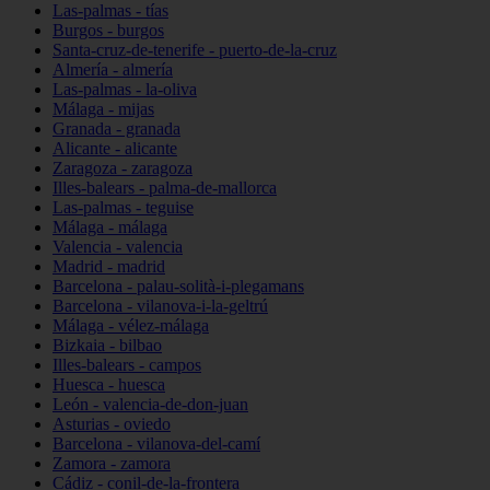
Las-palmas - tías
Burgos - burgos
Santa-cruz-de-tenerife - puerto-de-la-cruz
Almería - almería
Las-palmas - la-oliva
Málaga - mijas
Granada - granada
Alicante - alicante
Zaragoza - zaragoza
Illes-balears - palma-de-mallorca
Las-palmas - teguise
Málaga - málaga
Valencia - valencia
Madrid - madrid
Barcelona - palau-solità-i-plegamans
Barcelona - vilanova-i-la-geltrú
Málaga - vélez-málaga
Bizkaia - bilbao
Illes-balears - campos
Huesca - huesca
León - valencia-de-don-juan
Asturias - oviedo
Barcelona - vilanova-del-camí
Zamora - zamora
Cádiz - conil-de-la-frontera