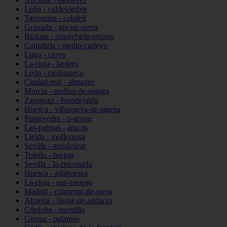
León - valdevimbre
Tarragona - calafell
Granada - güejar-sierra
Bizkaia - amorebieta-etxano
Cantabria - medio-cudeyo
Lugo - cervo
La-rioja - lardero
León - molinaseca
Ciudad-real - almagro
Murcia - molina-de-segura
Zaragoza - fuendejalón
Huesca - villanueva-de-sigena
Pontevedra - o-grove
Las-palmas - arucas
Lleida - mollerussa
Sevilla - aznalcázar
Toledo - bargas
Sevilla - la-rinconada
Huesca - adahuesca
La-rioja - san-asensio
Madrid - colmenar-de-oreja
Almería - láujar-de-andarax
Córdoba - montilla
Girona - palamós