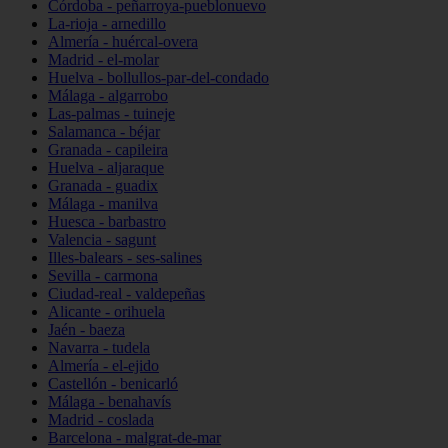
Córdoba - peñarroya-pueblonuevo
La-rioja - arnedillo
Almería - huércal-overa
Madrid - el-molar
Huelva - bollullos-par-del-condado
Málaga - algarrobo
Las-palmas - tuineje
Salamanca - béjar
Granada - capileira
Huelva - aljaraque
Granada - guadix
Málaga - manilva
Huesca - barbastro
Valencia - sagunt
Illes-balears - ses-salines
Sevilla - carmona
Ciudad-real - valdepeñas
Alicante - orihuela
Jaén - baeza
Navarra - tudela
Almería - el-ejido
Castellón - benicarló
Málaga - benahavís
Madrid - coslada
Barcelona - malgrat-de-mar