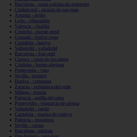
Barcelona - santa-coloma-de-gramenet
Ciudad-real - alcázar-de-san-juan
Asturias - avilés
León - villamañán
Valencia - chulilla
Córdoba - puente-genil
Granada - huétor-vega
Cantabria - bareyo
Valladolid - valladolid
Barcelona - font-rubí
Cuenca - casas-de-los-pinos
Córdoba - fuente-obejuna
Pontevedra - vigo
Sevilla - tomares
Huelva - cortegana
Zamora - pobladura-del-valle
Málaga - monda
Palencia - autilla-del-pino
Pontevedra - vilagarcía-de-arousa
Valladolid - rueda
Cantabria - marina-de-cudeyo
Palencia - moratinos
Sevilla - camas
Barcelona - subirats
Illes-balears - sant-joan