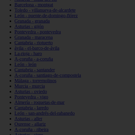
Barcelona - montgat
Toledo - villanueva-de-alcardete
León - puente-de-domingo-flórez
Granada - granada
Asturias - gijón
Pontevedra - pontevedra
Granada - maracena
Cantabria - riotuerto
ávila - el-barco-de-ávila
La-rioja - haro
A-coruña - a-coruña
León - león
Cantabria - santander
A-coruña - santiago-de-compostela
Málaga - torremolinos
Murcia - murcia
Asturias - oviedo
Pontevedra - vigo
Almería - roquetas-de-mar
Cantabria - laredo
León - san-andrés-del-rabanedo
Asturias - aller
Ourense - allariz
A-coruña - ribeira
Asturias - siero