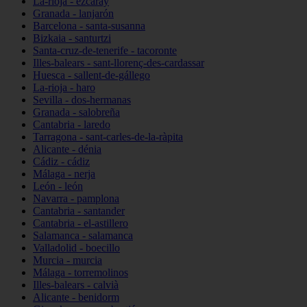
La-rioja - ezcaray
Granada - lanjarón
Barcelona - santa-susanna
Bizkaia - santurtzi
Santa-cruz-de-tenerife - tacoronte
Illes-balears - sant-llorenç-des-cardassar
Huesca - sallent-de-gállego
La-rioja - haro
Sevilla - dos-hermanas
Granada - salobreña
Cantabria - laredo
Tarragona - sant-carles-de-la-ràpita
Alicante - dénia
Cádiz - cádiz
Málaga - nerja
León - león
Navarra - pamplona
Cantabria - santander
Cantabria - el-astillero
Salamanca - salamanca
Valladolid - boecillo
Murcia - murcia
Málaga - torremolinos
Illes-balears - calvià
Alicante - benidorm