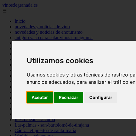
vinosdegranada.es
☰
Inicio
novedades y noticias de vino
novedades y noticias de enoturismo
antiguo vaso para catar vinos crucigrama
bulgaria
comprar
espana
Utilizamos cookies
tipo
vinos
Córdoba - córdoba
Usamos cookies y otras técnicas de rastreo pa
Sevilla - sevilla
Barcelona - barcelona
anuncios adecuados, para analizar el tráfico e
Ciudad-real - montiel
Santa-cruz-de-tenerife - guía-de-isora
Aceptar
Rechazar
Configurar
La-rioja - casalarreina
Almería - roquetas-de-mar
Madrid - pozuelo-de-alarcón
Granada - almuñécar
Illes-balears - alcúdia
Las-palmas - san-bartolomé-de-tirajana
Cádiz - el-puerto-de-santa-maría
Madrid - valdemoro