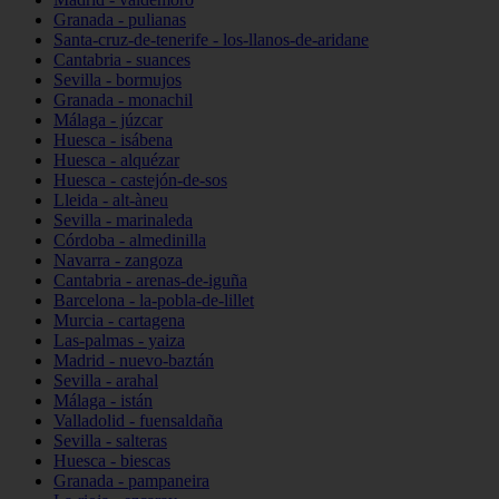
Granada - pulianas
Santa-cruz-de-tenerife - los-llanos-de-aridane
Cantabria - suances
Sevilla - bormujos
Granada - monachil
Málaga - júzcar
Huesca - isábena
Huesca - alquézar
Huesca - castejón-de-sos
Lleida - alt-àneu
Sevilla - marinaleda
Córdoba - almedinilla
Navarra - zangoza
Cantabria - arenas-de-iguña
Barcelona - la-pobla-de-lillet
Murcia - cartagena
Las-palmas - yaiza
Madrid - nuevo-baztán
Sevilla - arahal
Málaga - istán
Valladolid - fuensaldaña
Sevilla - salteras
Huesca - biescas
Granada - pampaneira