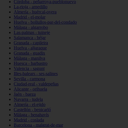
Córdoba - peñarroya-pueblonuevo
La-rioja - arnedillo
Almería - huércal-overa
Madrid - el-molar
Huelva - bollullos-par-del-condado
Málaga - algarrobo
Las-palmas - tuineje
Salamanca - béjar
Granada - capileira
Huelva - aljaraque
Granada - guadix
Málaga - manilva
Huesca - barbastro
Valencia - sagunt
Illes-balears - ses-salines
Sevilla - carmona
Ciudad-real - valdepeñas
Alicante - orihuela
Jaén - baeza
Navarra - tudela
Almería - el-ejido
Castellón - benicarló
Málaga - benahavís
Madrid - coslada
Barcelona - malgrat-de-mar