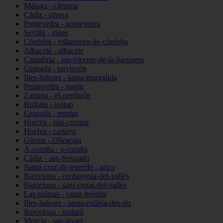
Málaga - cártama
Cádiz - olvera
Pontevedra - pontevedra
Sevilla - gines
Córdoba - villanueva-de-córdoba
Albacete - albacete
Cantabria - san-vicente-de-la-barquera
Granada - torvizcón
Illes-balears - santa-margalida
Pontevedra - marín
Zamora - el-perdigón
Bizkaia - sestao
Granada - murtas
Huelva - isla-cristina
Huelva - cartaya
Girona - l39escala
A-coruña - a-coruña
Cádiz - san-fernando
Santa-cruz-de-tenerife - arico
Barcelona - cerdanyola-del-vallès
Barcelona - sant-cugat-del-vallès
Las-palmas - santa-brígida
Illes-balears - santa-eulària-des-riu
Barcelona - mataró
Murcia - san-javier