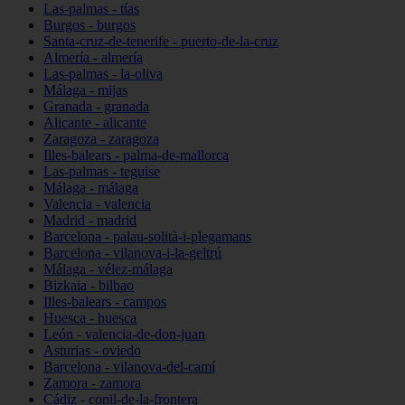
Las-palmas - tías
Burgos - burgos
Santa-cruz-de-tenerife - puerto-de-la-cruz
Almería - almería
Las-palmas - la-oliva
Málaga - mijas
Granada - granada
Alicante - alicante
Zaragoza - zaragoza
Illes-balears - palma-de-mallorca
Las-palmas - teguise
Málaga - málaga
Valencia - valencia
Madrid - madrid
Barcelona - palau-solità-i-plegamans
Barcelona - vilanova-i-la-geltrú
Málaga - vélez-málaga
Bizkaia - bilbao
Illes-balears - campos
Huesca - huesca
León - valencia-de-don-juan
Asturias - oviedo
Barcelona - vilanova-del-camí
Zamora - zamora
Cádiz - conil-de-la-frontera