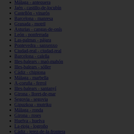
Málaga - antequera
Jaén - castillo-de-locubín
Castellón - vinaròs
Barcelona - manresa
Granada - motril
Asturias - cangas-de-onís
León - ponferrada
Las-palmas - pájara
Pontevedra - sanxenxo
Ciudad-real - ciudad-real
Barcelona - calella
Illes-balears - maó-mahón
Illes-balears - sóller
Cádiz - chipiona
Málaga - marbella
A-coruña - ferrol
Illes-balears - santanyí
Girona - lloret-de-mar
Segovia - segovia
Gipuzkoa - mutriku
Málaga - ronda
Girona - roses
Huelva - huelva
La-rioja - logroño
Cádiz - jerez-de-la-frontera