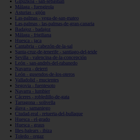
Gipuzkoa - san-sebastián
Málaga - fuengirola
Asturias - gijón
Las-palmas - vega-de-san-mateo
Las-palmas - las-palmas-de-gran-canaria
Badajoz - badajoz
Málaga - frigiliana
Huesca - jaca
Cantabria - cabezón-de-la-sal
Santa-cruz-de-tenerife - santiago-del-teide
Sevilla - valencina-de-la-concepción
León - san-andrés-del-rabanedo
Navarra - deierri
León - gusendos-de-los-oteros
Valladolid - mucientes
Segovia - fuentesoto
Navarra - lumbier
Cáceres - robledillo-de-gata
Tarragona - solivella
álava - samaniego
Ciudad-real - retuerta-del-bullaque
Huesca - el-grado
Huesca - graus
Illes-balears - ibiza
Toledo - orgaz