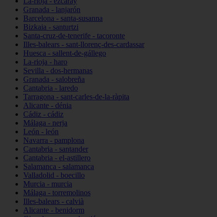
La-rioja - ezcaray
Granada - lanjarón
Barcelona - santa-susanna
Bizkaia - santurtzi
Santa-cruz-de-tenerife - tacoronte
Illes-balears - sant-llorenç-des-cardassar
Huesca - sallent-de-gállego
La-rioja - haro
Sevilla - dos-hermanas
Granada - salobreña
Cantabria - laredo
Tarragona - sant-carles-de-la-ràpita
Alicante - dénia
Cádiz - cádiz
Málaga - nerja
León - león
Navarra - pamplona
Cantabria - santander
Cantabria - el-astillero
Salamanca - salamanca
Valladolid - boecillo
Murcia - murcia
Málaga - torremolinos
Illes-balears - calvià
Alicante - benidorm