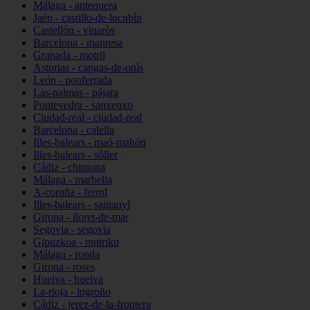
Málaga - antequera
Jaén - castillo-de-locubín
Castellón - vinaròs
Barcelona - manresa
Granada - motril
Asturias - cangas-de-onís
León - ponferrada
Las-palmas - pájara
Pontevedra - sanxenxo
Ciudad-real - ciudad-real
Barcelona - calella
Illes-balears - maó-mahón
Illes-balears - sóller
Cádiz - chipiona
Málaga - marbella
A-coruña - ferrol
Illes-balears - santanyí
Girona - lloret-de-mar
Segovia - segovia
Gipuzkoa - mutriku
Málaga - ronda
Girona - roses
Huelva - huelva
La-rioja - logroño
Cádiz - jerez-de-la-frontera