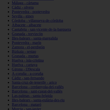
Málaga - cártama
Cádiz - olvera
Pontevedra - pontevedra
Sevilla - gines
Córdoba - villanueva-de-córdoba
Albacete - albacete
Cantabria - san-vicente-de-la-barquera
Granada - torvizcón
Illes-balears - santa-margalida
Pontevedra - marín
Zamora - el-perdigón
Bizkaia - sestao
Granada - murtas
Huelva - isla-cristina
Huelva - cartaya
Girona - l39escala
A-coruña - a-coruña
Cádiz - san-fernando
Santa-cruz-de-tenerife - arico
Barcelona - cerdanyola-del-vallès
Barcelona - sant-cugat-del-vallès
Las-palmas - santa-brígida
Illes-balears - santa-eulària-des-riu
Barcelona - mataró
Murcia - san-javier