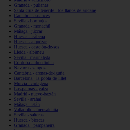
Granada - pulianas
Santa-cruz-de-tenerife - los-llanos-de-aridane
Cantabria - suances
Sevilla - bormujos
Granada - monachil
Málaga - júzcar
Huesca - isábena
Huesca - alquézar
Huesca - castejón-de-sos
Lleida - alt-àneu
Sevilla - marinaleda
Córdoba - almedinilla
Navarra - zangoza
Cantabria - arenas-de-iguña
Barcelona - la-pobla-de-lillet
Murcia - cartagena
Las-palmas - yaiza
Madrid - nuevo-baztán
Sevilla - arahal
Málaga - istán
Valladolid - fuensaldaña
Sevilla - salteras
Huesca - biescas
Granada - pampaneira