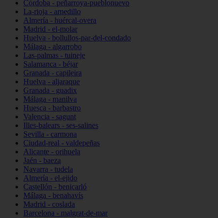
Córdoba - peñarroya-pueblonuevo
La-rioja - arnedillo
Almería - huércal-overa
Madrid - el-molar
Huelva - bollullos-par-del-condado
Málaga - algarrobo
Las-palmas - tuineje
Salamanca - béjar
Granada - capileira
Huelva - aljaraque
Granada - guadix
Málaga - manilva
Huesca - barbastro
Valencia - sagunt
Illes-balears - ses-salines
Sevilla - carmona
Ciudad-real - valdepeñas
Alicante - orihuela
Jaén - baeza
Navarra - tudela
Almería - el-ejido
Castellón - benicarló
Málaga - benahavís
Madrid - coslada
Barcelona - malgrat-de-mar