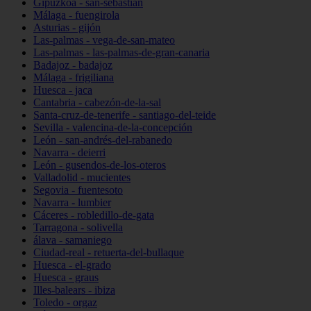
Gipuzkoa - san-sebastián
Málaga - fuengirola
Asturias - gijón
Las-palmas - vega-de-san-mateo
Las-palmas - las-palmas-de-gran-canaria
Badajoz - badajoz
Málaga - frigiliana
Huesca - jaca
Cantabria - cabezón-de-la-sal
Santa-cruz-de-tenerife - santiago-del-teide
Sevilla - valencina-de-la-concepción
León - san-andrés-del-rabanedo
Navarra - deierri
León - gusendos-de-los-oteros
Valladolid - mucientes
Segovia - fuentesoto
Navarra - lumbier
Cáceres - robledillo-de-gata
Tarragona - solivella
álava - samaniego
Ciudad-real - retuerta-del-bullaque
Huesca - el-grado
Huesca - graus
Illes-balears - ibiza
Toledo - orgaz