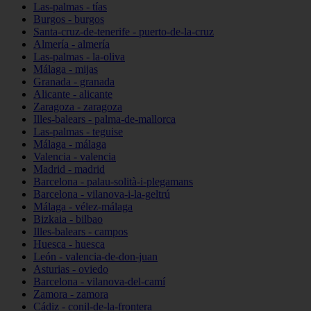
Las-palmas - tías
Burgos - burgos
Santa-cruz-de-tenerife - puerto-de-la-cruz
Almería - almería
Las-palmas - la-oliva
Málaga - mijas
Granada - granada
Alicante - alicante
Zaragoza - zaragoza
Illes-balears - palma-de-mallorca
Las-palmas - teguise
Málaga - málaga
Valencia - valencia
Madrid - madrid
Barcelona - palau-solità-i-plegamans
Barcelona - vilanova-i-la-geltrú
Málaga - vélez-málaga
Bizkaia - bilbao
Illes-balears - campos
Huesca - huesca
León - valencia-de-don-juan
Asturias - oviedo
Barcelona - vilanova-del-camí
Zamora - zamora
Cádiz - conil-de-la-frontera