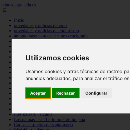
vinosdegranada.es
☰
Inicio
novedades y noticias de vino
novedades y noticias de enoturismo
antiguo vaso para catar vinos crucigrama
bulgaria
comprar
espana
Utilizamos cookies
tipo
vinos
Córdoba - córdoba
Usamos cookies y otras técnicas de rastreo pa
Sevilla - sevilla
Barcelona - barcelona
anuncios adecuados, para analizar el tráfico e
Ciudad-real - montiel
Santa-cruz-de-tenerife - guía-de-isora
Aceptar
Rechazar
Configurar
La-rioja - casalarreina
Almería - roquetas-de-mar
Madrid - pozuelo-de-alarcón
Granada - almuñécar
Illes-balears - alcúdia
Las-palmas - san-bartolomé-de-tirajana
Cádiz - el-puerto-de-santa-maría
Madrid - valdemoro