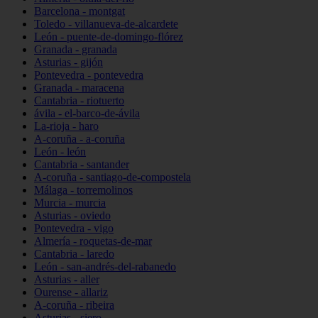
Barcelona - montgat
Toledo - villanueva-de-alcardete
León - puente-de-domingo-flórez
Granada - granada
Asturias - gijón
Pontevedra - pontevedra
Granada - maracena
Cantabria - riotuerto
ávila - el-barco-de-ávila
La-rioja - haro
A-coruña - a-coruña
León - león
Cantabria - santander
A-coruña - santiago-de-compostela
Málaga - torremolinos
Murcia - murcia
Asturias - oviedo
Pontevedra - vigo
Almería - roquetas-de-mar
Cantabria - laredo
León - san-andrés-del-rabanedo
Asturias - aller
Ourense - allariz
A-coruña - ribeira
Asturias - siero