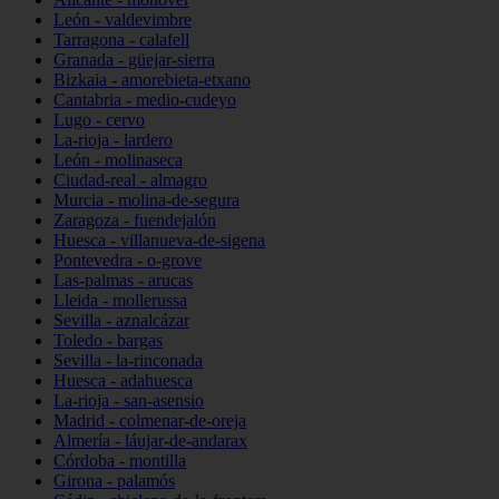
León - valdevimbre
Tarragona - calafell
Granada - güejar-sierra
Bizkaia - amorebieta-etxano
Cantabria - medio-cudeyo
Lugo - cervo
La-rioja - lardero
León - molinaseca
Ciudad-real - almagro
Murcia - molina-de-segura
Zaragoza - fuendejalón
Huesca - villanueva-de-sigena
Pontevedra - o-grove
Las-palmas - arucas
Lleida - mollerussa
Sevilla - aznalcázar
Toledo - bargas
Sevilla - la-rinconada
Huesca - adahuesca
La-rioja - san-asensio
Madrid - colmenar-de-oreja
Almería - láujar-de-andarax
Córdoba - montilla
Girona - palamós