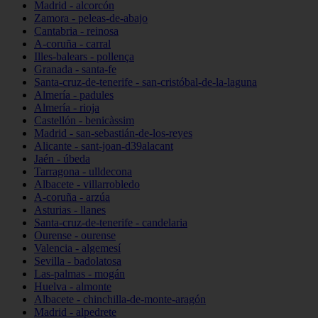
Madrid - alcorcón
Zamora - peleas-de-abajo
Cantabria - reinosa
A-coruña - carral
Illes-balears - pollença
Granada - santa-fe
Santa-cruz-de-tenerife - san-cristóbal-de-la-laguna
Almería - padules
Almería - rioja
Castellón - benicàssim
Madrid - san-sebastián-de-los-reyes
Alicante - sant-joan-d39alacant
Jaén - úbeda
Tarragona - ulldecona
Albacete - villarrobledo
A-coruña - arzúa
Asturias - llanes
Santa-cruz-de-tenerife - candelaria
Ourense - ourense
Valencia - algemesí
Sevilla - badolatosa
Las-palmas - mogán
Huelva - almonte
Albacete - chinchilla-de-monte-aragón
Madrid - alpedrete