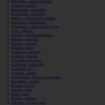
Barcelona - sant-joan-despí
Cuenca - cuenca
Pontevedra - redondela
Pontevedra - o-porriño
Huelva - valverde-del-camino
Gipuzkoa - aretxabaleta
Pontevedra - vilanova-de-arousa
Lugo - ribadeo
Madrid - boadilla-del-monte
Málaga - estepona
Cáceres - cáceres
Málaga - mijas
Zaragoza - cariñena
Asturias - colunga
A-coruña - betanzos
Valladolid - valladolid
A-coruña - teo
Granada - motril
Ciudad-real - alcázar-de-san-juan
Barcelona - calella
Burgos - burgos
Zamora - toro
Soria - soria
Huelva - moguer
Alicante - la-vila-joiosa