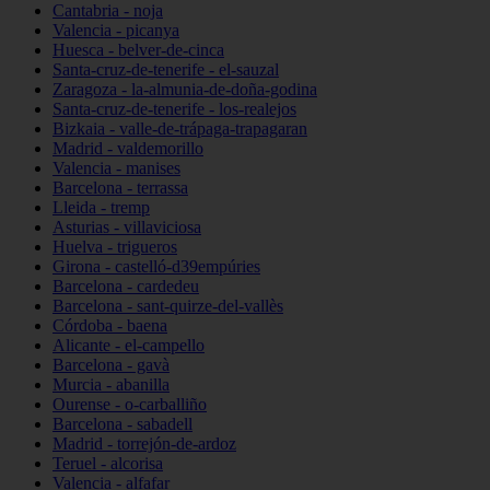
Cantabria - noja
Valencia - picanya
Huesca - belver-de-cinca
Santa-cruz-de-tenerife - el-sauzal
Zaragoza - la-almunia-de-doña-godina
Santa-cruz-de-tenerife - los-realejos
Bizkaia - valle-de-trápaga-trapagaran
Madrid - valdemorillo
Valencia - manises
Barcelona - terrassa
Lleida - tremp
Asturias - villaviciosa
Huelva - trigueros
Girona - castelló-d39empúries
Barcelona - cardedeu
Barcelona - sant-quirze-del-vallès
Córdoba - baena
Alicante - el-campello
Barcelona - gavà
Murcia - abanilla
Ourense - o-carballiño
Barcelona - sabadell
Madrid - torrejón-de-ardoz
Teruel - alcorisa
Valencia - alfafar