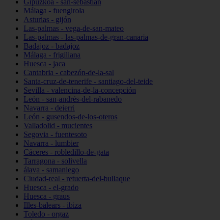
Gipuzkoa - san-sebastián
Málaga - fuengirola
Asturias - gijón
Las-palmas - vega-de-san-mateo
Las-palmas - las-palmas-de-gran-canaria
Badajoz - badajoz
Málaga - frigiliana
Huesca - jaca
Cantabria - cabezón-de-la-sal
Santa-cruz-de-tenerife - santiago-del-teide
Sevilla - valencina-de-la-concepción
León - san-andrés-del-rabanedo
Navarra - deierri
León - gusendos-de-los-oteros
Valladolid - mucientes
Segovia - fuentesoto
Navarra - lumbier
Cáceres - robledillo-de-gata
Tarragona - solivella
álava - samaniego
Ciudad-real - retuerta-del-bullaque
Huesca - el-grado
Huesca - graus
Illes-balears - ibiza
Toledo - orgaz