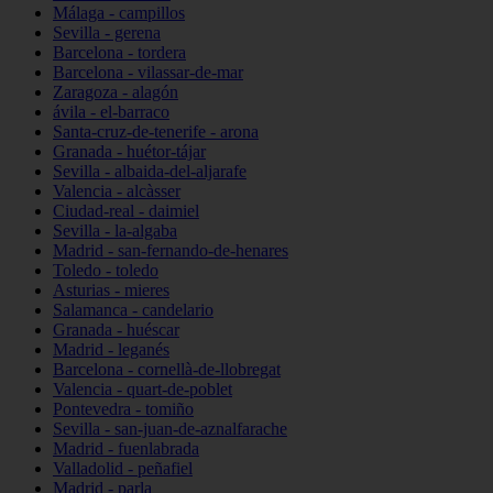
Málaga - campillos
Sevilla - gerena
Barcelona - tordera
Barcelona - vilassar-de-mar
Zaragoza - alagón
ávila - el-barraco
Santa-cruz-de-tenerife - arona
Granada - huétor-tájar
Sevilla - albaida-del-aljarafe
Valencia - alcàsser
Ciudad-real - daimiel
Sevilla - la-algaba
Madrid - san-fernando-de-henares
Toledo - toledo
Asturias - mieres
Salamanca - candelario
Granada - huéscar
Madrid - leganés
Barcelona - cornellà-de-llobregat
Valencia - quart-de-poblet
Pontevedra - tomiño
Sevilla - san-juan-de-aznalfarache
Madrid - fuenlabrada
Valladolid - peñafiel
Madrid - parla