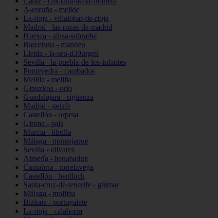
Cádiz - chiclana-de-la-frontera
A-coruña - melide
La-rioja - villalobar-de-rioja
Madrid - las-rozas-de-madrid
Huesca - aínsa-sobrarbe
Barcelona - manlleu
Lleida - la-seu-d39urgell
Sevilla - la-puebla-de-los-infantes
Pontevedra - cambados
Melilla - melilla
Gipuzkoa - orio
Guadalajara - sigüenza
Madrid - getafe
Castellón - orpesa
Girona - pals
Murcia - librilla
Málaga - montejaque
Sevilla - olivares
Almería - benahadux
Cantabria - torrelavega
Castellón - benlloch
Santa-cruz-de-tenerife - güímar
Málaga - mollina
Bizkaia - portugalete
La-rioja - calahorra