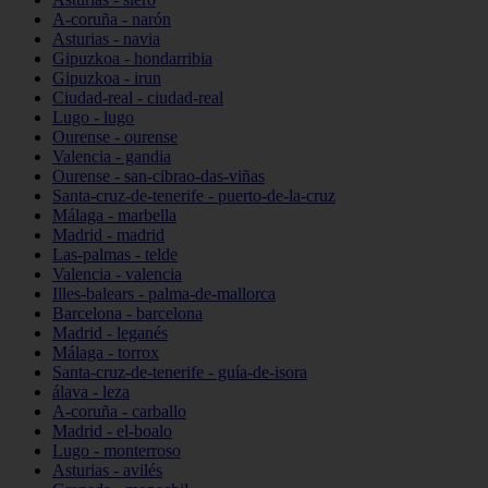
A-coruña - narón
Asturias - navia
Gipuzkoa - hondarribia
Gipuzkoa - irun
Ciudad-real - ciudad-real
Lugo - lugo
Ourense - ourense
Valencia - gandia
Ourense - san-cibrao-das-viñas
Santa-cruz-de-tenerife - puerto-de-la-cruz
Málaga - marbella
Madrid - madrid
Las-palmas - telde
Valencia - valencia
Illes-balears - palma-de-mallorca
Barcelona - barcelona
Madrid - leganés
Málaga - torrox
Santa-cruz-de-tenerife - guía-de-isora
álava - leza
A-coruña - carballo
Madrid - el-boalo
Lugo - monterroso
Asturias - avilés