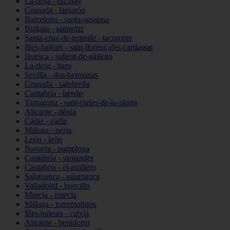
La-rioja - ezcaray
Granada - lanjarón
Barcelona - santa-susanna
Bizkaia - santurtzi
Santa-cruz-de-tenerife - tacoronte
Illes-balears - sant-llorenç-des-cardassar
Huesca - sallent-de-gállego
La-rioja - haro
Sevilla - dos-hermanas
Granada - salobreña
Cantabria - laredo
Tarragona - sant-carles-de-la-ràpita
Alicante - dénia
Cádiz - cádiz
Málaga - nerja
León - león
Navarra - pamplona
Cantabria - santander
Cantabria - el-astillero
Salamanca - salamanca
Valladolid - boecillo
Murcia - murcia
Málaga - torremolinos
Illes-balears - calvià
Alicante - benidorm