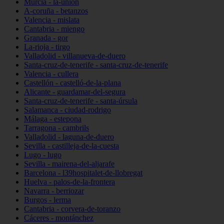
Murcia - la-unión
A-coruña - betanzos
Valencia - mislata
Cantabria - miengo
Granada - gor
La-rioja - tirgo
Valladolid - villanueva-de-duero
Santa-cruz-de-tenerife - santa-cruz-de-tenerife
Valencia - cullera
Castellón - castelló-de-la-plana
Alicante - guardamar-del-segura
Santa-cruz-de-tenerife - santa-úrsula
Salamanca - ciudad-rodrigo
Málaga - estepona
Tarragona - cambrils
Valladolid - laguna-de-duero
Sevilla - castilleja-de-la-cuesta
Lugo - lugo
Sevilla - mairena-del-aljarafe
Barcelona - l39hospitalet-de-llobregat
Huelva - palos-de-la-frontera
Navarra - berriozar
Burgos - lerma
Cantabria - corvera-de-toranzo
Cáceres - montánchez