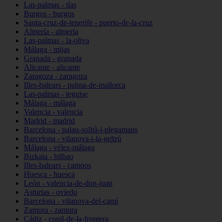
Las-palmas - tías
Burgos - burgos
Santa-cruz-de-tenerife - puerto-de-la-cruz
Almería - almería
Las-palmas - la-oliva
Málaga - mijas
Granada - granada
Alicante - alicante
Zaragoza - zaragoza
Illes-balears - palma-de-mallorca
Las-palmas - teguise
Málaga - málaga
Valencia - valencia
Madrid - madrid
Barcelona - palau-solità-i-plegamans
Barcelona - vilanova-i-la-geltrú
Málaga - vélez-málaga
Bizkaia - bilbao
Illes-balears - campos
Huesca - huesca
León - valencia-de-don-juan
Asturias - oviedo
Barcelona - vilanova-del-camí
Zamora - zamora
Cádiz - conil-de-la-frontera