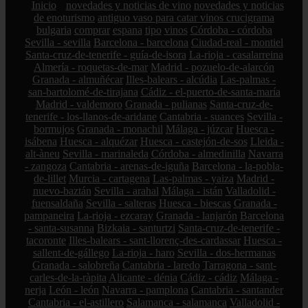
Inicio
novedades y noticias de vino
novedades y noticias
de enoturismo
antiguo vaso para catar vinos crucigrama
bulgaria
comprar
espana
tipo
vinos
Córdoba - córdoba
Sevilla - sevilla
Barcelona - barcelona
Ciudad-real - montiel
Santa-cruz-de-tenerife - guía-de-isora
La-rioja - casalarreina
Almería - roquetas-de-mar
Madrid - pozuelo-de-alarcón
Granada - almuñécar
Illes-balears - alcúdia
Las-palmas -
san-bartolomé-de-tirajana
Cádiz - el-puerto-de-santa-maría
Madrid - valdemoro
Granada - pulianas
Santa-cruz-de-
tenerife - los-llanos-de-aridane
Cantabria - suances
Sevilla -
bormujos
Granada - monachil
Málaga - júzcar
Huesca -
isábena
Huesca - alquézar
Huesca - castejón-de-sos
Lleida -
alt-àneu
Sevilla - marinaleda
Córdoba - almedinilla
Navarra
- zangoza
Cantabria - arenas-de-iguña
Barcelona - la-pobla-
de-lillet
Murcia - cartagena
Las-palmas - yaiza
Madrid -
nuevo-baztán
Sevilla - arahal
Málaga - istán
Valladolid -
fuensaldaña
Sevilla - salteras
Huesca - biescas
Granada -
pampaneira
La-rioja - ezcaray
Granada - lanjarón
Barcelona
- santa-susanna
Bizkaia - santurtzi
Santa-cruz-de-tenerife -
tacoronte
Illes-balears - sant-llorenç-des-cardassar
Huesca -
sallent-de-gállego
La-rioja - haro
Sevilla - dos-hermanas
Granada - salobreña
Cantabria - laredo
Tarragona - sant-
carles-de-la-ràpita
Alicante - dénia
Cádiz - cádiz
Málaga -
nerja
León - león
Navarra - pamplona
Cantabria - santander
Cantabria - el-astillero
Salamanca - salamanca
Valladolid -