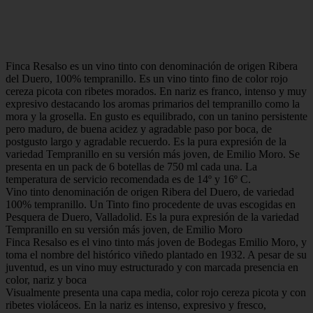
Finca Resalso es un vino tinto con denominación de origen Ribera
del Duero, 100% tempranillo. Es un vino tinto fino de color rojo
cereza picota con ribetes morados. En nariz es franco, intenso y muy
expresivo destacando los aromas primarios del tempranillo como la
mora y la grosella. En gusto es equilibrado, con un tanino persistente
pero maduro, de buena acidez y agradable paso por boca, de
postgusto largo y agradable recuerdo. Es la pura expresión de la
variedad Tempranillo en su versión más joven, de Emilio Moro. Se
presenta en un pack de 6 botellas de 750 ml cada una. La
temperatura de servicio recomendada es de 14º y 16º C.
Vino tinto denominación de origen Ribera del Duero, de variedad
100% tempranillo. Un Tinto fino procedente de uvas escogidas en
Pesquera de Duero, Valladolid. Es la pura expresión de la variedad
Tempranillo en su versión más joven, de Emilio Moro
Finca Resalso es el vino tinto más joven de Bodegas Emilio Moro, y
toma el nombre del histórico viñedo plantado en 1932. A pesar de su
juventud, es un vino muy estructurado y con marcada presencia en
color, nariz y boca
Visualmente presenta una capa media, color rojo cereza picota y con
ribetes violáceos. En la nariz es intenso, expresivo y fresco,