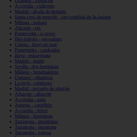
Granada - monachil
A-coruña - culleredo
Madrid - alcalá-de-henares
Santa-cruz-de-tenerife - san-cristóbal-de-la-laguna
Málaga - málaga
Alicante - elx
Pontevedra - o-grove
Illes-balears - ses-salines
Girona - lloret-de-mar
Pontevedra - cambados
álava - eskuernaga
Madrid - getafe
Sevilla - dos-hermanas
Málaga - benalmádena
Ourense - ribadavia
La-rioja - calahorra
Madrid - pozuelo-de-alarcón
Albacete - albacete
A-coruña - sada
Asturias - castrillón
A-coruña - ferrol
Málaga - fuengirola
Tarragona - montblanc
Tarragona - tarragona
Tarragona - tortosa