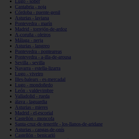
Lugo - sober
Cantabria - noja
Córdoba - puente-genil
Asturias - laviana
Pontevedra - marín
Madrid - torrejón-de-ardoz
A-coruña - oleiros
Málaga - nerja
Asturias - langreo
Pontevedra - ponteareas
Pontevedra - a-illa-de-arousa
Sevilla - sevilla
Navarra - estella-lizarra
Lugo - viveiro
Illes-balears - es-mercadal
Lugo - mondoñedo
León - valdevimbre
Valladolid - rueda
álava - laguardia
Asturias - mieres
Madrid - el-escorial
Castellón - moncofa
Santa-cruz-de-tenerife - los-llanos-de-aridane
Asturias - cangas-de-onís
Castellón - benicarló