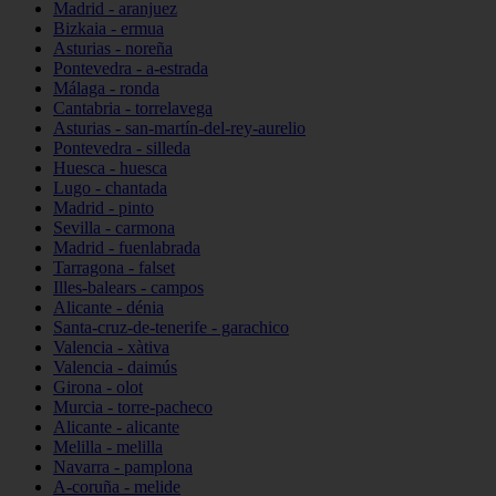
Madrid - aranjuez
Bizkaia - ermua
Asturias - noreña
Pontevedra - a-estrada
Málaga - ronda
Cantabria - torrelavega
Asturias - san-martín-del-rey-aurelio
Pontevedra - silleda
Huesca - huesca
Lugo - chantada
Madrid - pinto
Sevilla - carmona
Madrid - fuenlabrada
Tarragona - falset
Illes-balears - campos
Alicante - dénia
Santa-cruz-de-tenerife - garachico
Valencia - xàtiva
Valencia - daimús
Girona - olot
Murcia - torre-pacheco
Alicante - alicante
Melilla - melilla
Navarra - pamplona
A-coruña - melide