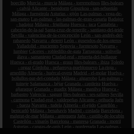
boecillo
Murcia - murcia
Málaga - torremolinos
Illes-balears
- calvià
Alicante - benidorm
Gipuzkoa - san-sebastián
Málaga - fuengirola
Asturias - gijón
Las-palmas - vega-de-
san-mateo
Las-palmas - las-palmas-de-gran-canaria
Badajoz
- badajoz
Málaga - frigiliana
Huesca - jaca
Cantabria -
cabezón-de-la-sal
Santa-cruz-de-tenerife - santiago-del-teide
Sevilla - valencina-de-la-concepción
León - san-andrés-del-
rabanedo
Navarra - deierri
León - gusendos-de-los-oteros
Valladolid - mucientes
Segovia - fuentesoto
Navarra -
lumbier
Cáceres - robledillo-de-gata
Tarragona - solivella
álava - samaniego
Ciudad-real - retuerta-del-bullaque
Huesca - el-grado
Huesca - graus
Illes-balears - ibiza
Toledo
- orgaz
Córdoba - peñarroya-pueblonuevo
La-rioja -
arnedillo
Almería - huércal-overa
Madrid - el-molar
Huelva -
bollullos-par-del-condado
Málaga - algarrobo
Las-palmas -
tuineje
Salamanca - béjar
Granada - capileira
Huelva -
aljaraque
Granada - guadix
Málaga - manilva
Huesca -
barbastro
Valencia - sagunt
Illes-balears - ses-salines
Sevilla
- carmona
Ciudad-real - valdepeñas
Alicante - orihuela
Jaén
- baeza
Navarra - tudela
Almería - el-ejido
Castellón -
benicarló
Málaga - benahavís
Madrid - coslada
Barcelona -
malgrat-de-mar
Málaga - antequera
Jaén - castillo-de-locubín
Castellón - vinaròs
Barcelona - manresa
Granada - motril
Asturias - cangas-de-onís
León - ponferrada
Las-palmas -
pájara
Pontevedra - sanxenxo
Ciudad-real - ciudad-real