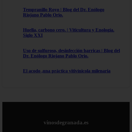
Tempranillo Royo | Blog del Dr. Enólogo
Riojano Pablo Orio.
Huella, carbono cero. | Viticultura y Enología.
Siglo XXI
Uso de sulfuroso, desinfección barricas | Blog del
Dr. Enólogo Riojano Pablo Orio.
El acodo ,una práctica vitivínicola milenaria
vinosdegranada.es