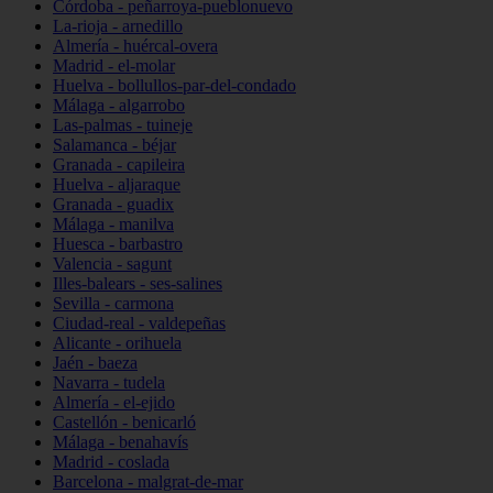
Córdoba - peñarroya-pueblonuevo
La-rioja - arnedillo
Almería - huércal-overa
Madrid - el-molar
Huelva - bollullos-par-del-condado
Málaga - algarrobo
Las-palmas - tuineje
Salamanca - béjar
Granada - capileira
Huelva - aljaraque
Granada - guadix
Málaga - manilva
Huesca - barbastro
Valencia - sagunt
Illes-balears - ses-salines
Sevilla - carmona
Ciudad-real - valdepeñas
Alicante - orihuela
Jaén - baeza
Navarra - tudela
Almería - el-ejido
Castellón - benicarló
Málaga - benahavís
Madrid - coslada
Barcelona - malgrat-de-mar