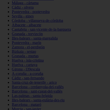
Málaga - cártama
Cádiz - olvera
Pontevedra - pontevedra
Sevilla - gines
Córdoba - villanueva-de-córdoba
Albacete - albacete
Cantabria - san-vicente-de-la-barquera
Granada - torvizcón
Illes-balears - santa-margalida
Pontevedra - marín
Zamora - el-perdigón
Bizkaia - sestao
Granada - murtas
Huelva - isla-cristina
Huelva - cartaya
Girona - l39escala
A-coruña - a-coruña
Cádiz - san-fernando
Santa-cruz-de-tenerife - arico
Barcelona - cerdanyola-del-vallès
Barcelona - sant-cugat-del-vallès
Las-palmas - santa-brígida
Illes-balears - santa-eulària-des-riu
Barcelona - mataró
Murcia - san-javier