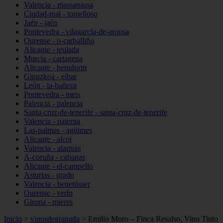
Valencia - massanassa
Ciudad-real - tomelloso
Jaén - jaén
Pontevedra - vilagarcía-de-arousa
Ourense - o-carballiño
Alicante - teulada
Murcia - cartagena
Alicante - benidorm
Gipuzkoa - eibar
León - la-bañeza
Pontevedra - meis
Palencia - palencia
Santa-cruz-de-tenerife - santa-cruz-de-tenerife
Valencia - paterna
Las-palmas - agüimes
Alicante - alcoi
Valencia - alaquàs
A-coruña - cabanas
Alicante - el-campello
Asturias - grado
Valencia - benetússer
Ourense - verín
Girona - mieres
Inicio
>
vinosdegranada
>
Emilio Moro – Finca Resalso, Vino Tinto