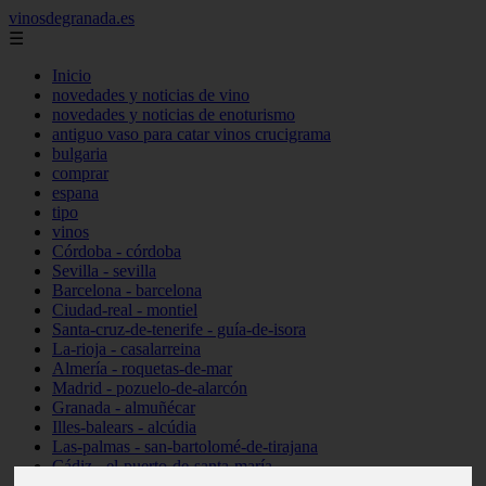
vinosdegranada.es
☰
Inicio
novedades y noticias de vino
novedades y noticias de enoturismo
antiguo vaso para catar vinos crucigrama
bulgaria
comprar
espana
tipo
vinos
Córdoba - córdoba
Sevilla - sevilla
Barcelona - barcelona
Ciudad-real - montiel
Santa-cruz-de-tenerife - guía-de-isora
La-rioja - casalarreina
Almería - roquetas-de-mar
Madrid - pozuelo-de-alarcón
Granada - almuñécar
Illes-balears - alcúdia
Las-palmas - san-bartolomé-de-tirajana
Cádiz - el-puerto-de-santa-maría
Madrid - valdemoro