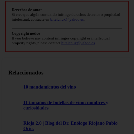
Derechos de autor
Si cree que algún contenido infringe derechos de autor o propiedad
intelectual, contacte en
bitelchux@yahoo.es
.
Copyright notice
If you believe any content infringes copyright or intellectual
property rights, please contact
bitelchux@yahoo.es
.
Relaccionados
10 mandamientos del vino
11 tamaños de botellas de vino: nombres y
curiosidades
Rioja 2.0 | Blog del Dr. Enólogo Riojano Pablo
Orio.