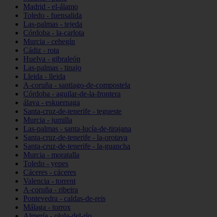
Madrid - el-álamo
Toledo - fuensalida
Las-palmas - tejeda
Córdoba - la-carlota
Murcia - cehegín
Cádiz - rota
Huelva - gibraleón
Las-palmas - tinajo
Lleida - lleida
A-coruña - santiago-de-compostela
Córdoba - aguilar-de-la-frontera
álava - eskuernaga
Santa-cruz-de-tenerife - tegueste
Murcia - jumilla
Las-palmas - santa-lucía-de-tirajana
Santa-cruz-de-tenerife - la-orotava
Santa-cruz-de-tenerife - la-guancha
Murcia - moratalla
Toledo - yepes
Cáceres - cáceres
Valencia - torrent
A-coruña - ribeira
Pontevedra - caldas-de-reis
Málaga - torrox
Almería - olula-del-río