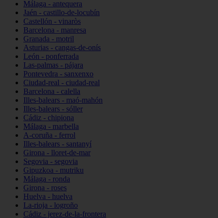
Málaga - antequera
Jaén - castillo-de-locubín
Castellón - vinaròs
Barcelona - manresa
Granada - motril
Asturias - cangas-de-onís
León - ponferrada
Las-palmas - pájara
Pontevedra - sanxenxo
Ciudad-real - ciudad-real
Barcelona - calella
Illes-balears - maó-mahón
Illes-balears - sóller
Cádiz - chipiona
Málaga - marbella
A-coruña - ferrol
Illes-balears - santanyí
Girona - lloret-de-mar
Segovia - segovia
Gipuzkoa - mutriku
Málaga - ronda
Girona - roses
Huelva - huelva
La-rioja - logroño
Cádiz - jerez-de-la-frontera