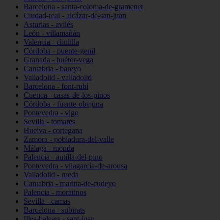
Barcelona - santa-coloma-de-gramenet
Ciudad-real - alcázar-de-san-juan
Asturias - avilés
León - villamañán
Valencia - chulilla
Córdoba - puente-genil
Granada - huétor-vega
Cantabria - bareyo
Valladolid - valladolid
Barcelona - font-rubí
Cuenca - casas-de-los-pinos
Córdoba - fuente-obejuna
Pontevedra - vigo
Sevilla - tomares
Huelva - cortegana
Zamora - pobladura-del-valle
Málaga - monda
Palencia - autilla-del-pino
Pontevedra - vilagarcía-de-arousa
Valladolid - rueda
Cantabria - marina-de-cudeyo
Palencia - moratinos
Sevilla - camas
Barcelona - subirats
Illes-balears - sant-joan