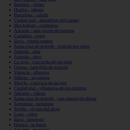
Badajoz - cheles
Huelva - jabugo
Barcelona - cabrils
Ciudad-real - almodóvar-del-campo
Illes-balears - capdepera
Alicante - sant-vicent-del-raspeig
Cantabria - potes
álava - vitoria-gasteiz
Santa-cruz-de-tenerife - icod-de-los-vinos
Almería - adra
Asturias - siero
La-rioja - cuzcurrita-de-río-tirón
Girona - sant-feliu-de-guíxols
Valencia - alboraya
Málaga - sayalonga
Murcia - caravaca-de-la-cruz
Ciudad-real - villanueva-de-los-infantes
Alicante - villena
Santa-cruz-de-tenerife - san-miguel-de-abona
Tarragona - tarragona
Sevilla - el-viso-del-alcor
Lugo - sober
álava - lantziego
Huesca - la-fueva
Alicante - monòver