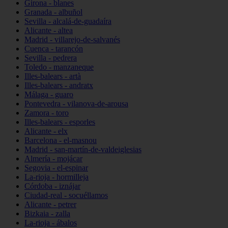
Girona - blanes
Granada - albuñol
Sevilla - alcalá-de-guadaíra
Alicante - altea
Madrid - villarejo-de-salvanés
Cuenca - tarancón
Sevilla - pedrera
Toledo - manzaneque
Illes-balears - artà
Illes-balears - andratx
Málaga - guaro
Pontevedra - vilanova-de-arousa
Zamora - toro
Illes-balears - esporles
Alicante - elx
Barcelona - el-masnou
Madrid - san-martín-de-valdeiglesias
Almería - mojácar
Segovia - el-espinar
La-rioja - hormilleja
Córdoba - iznájar
Ciudad-real - socuéllamos
Alicante - petrer
Bizkaia - zalla
La-rioja - ábalos