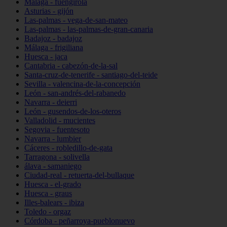
Málaga - fuengirola
Asturias - gijón
Las-palmas - vega-de-san-mateo
Las-palmas - las-palmas-de-gran-canaria
Badajoz - badajoz
Málaga - frigiliana
Huesca - jaca
Cantabria - cabezón-de-la-sal
Santa-cruz-de-tenerife - santiago-del-teide
Sevilla - valencina-de-la-concepción
León - san-andrés-del-rabanedo
Navarra - deierri
León - gusendos-de-los-oteros
Valladolid - mucientes
Segovia - fuentesoto
Navarra - lumbier
Cáceres - robledillo-de-gata
Tarragona - solivella
álava - samaniego
Ciudad-real - retuerta-del-bullaque
Huesca - el-grado
Huesca - graus
Illes-balears - ibiza
Toledo - orgaz
Córdoba - peñarroya-pueblonuevo