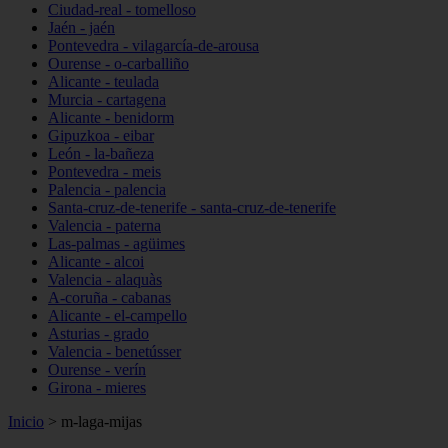
Ciudad-real - tomelloso
Jaén - jaén
Pontevedra - vilagarcía-de-arousa
Ourense - o-carballiño
Alicante - teulada
Murcia - cartagena
Alicante - benidorm
Gipuzkoa - eibar
León - la-bañeza
Pontevedra - meis
Palencia - palencia
Santa-cruz-de-tenerife - santa-cruz-de-tenerife
Valencia - paterna
Las-palmas - agüimes
Alicante - alcoi
Valencia - alaquàs
A-coruña - cabanas
Alicante - el-campello
Asturias - grado
Valencia - benetússer
Ourense - verín
Girona - mieres
Inicio
>
m-laga-mijas