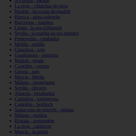
A-coruña - melide
La-rioja - villalobar-de-rioja
Madrid - las-rozas-de-madrid
Huesca - aínsa-sobrarbe
Barcelona - manlleu
Lleida - la-seu-d39urgell
Sevilla - la-puebla-de-los-infantes
Pontevedra - cambados
Melilla - melilla
Gipuzkoa - orio
Guadalajara - sigüenza
Madrid - getafe
Castellón - orpesa
Girona - pals
Murcia - librilla
Málaga - montejaque
Sevilla - olivares
Almería - benahadux
Cantabria - torrelavega
Castellón - benlloch
Santa-cruz-de-tenerife - güímar
Málaga - mollina
Bizkaia - portugalete
La-rioja - calahorra
Murcia - la-unión