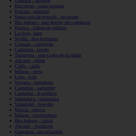
Granada - lanjarón
Barcelona - santa-susanna
Bizkaia - santurtzi
Santa-cruz-de-tenerife - tacoronte
Illes-balears - sant-llorenç-des-cardassar
Huesca - sallent-de-gállego
La-rioja - haro
Sevilla - dos-hermanas
Granada - salobreña
Cantabria - laredo
Tarragona - sant-carles-de-la-ràpita
Alicante - dénia
Cádiz - cádiz
Málaga - nerja
León - león
Navarra - pamplona
Cantabria - santander
Cantabria - el-astillero
Salamanca - salamanca
Valladolid - boecillo
Murcia - murcia
Málaga - torremolinos
Illes-balears - calvià
Alicante - benidorm
Gipuzkoa - san-sebastián