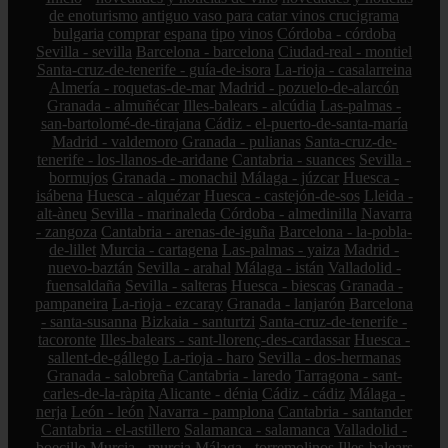
de enoturismo
antiguo vaso para catar vinos crucigrama
bulgaria
comprar
espana
tipo
vinos
Córdoba - córdoba
Sevilla - sevilla
Barcelona - barcelona
Ciudad-real - montiel
Santa-cruz-de-tenerife - guía-de-isora
La-rioja - casalarreina
Almería - roquetas-de-mar
Madrid - pozuelo-de-alarcón
Granada - almuñécar
Illes-balears - alcúdia
Las-palmas -
san-bartolomé-de-tirajana
Cádiz - el-puerto-de-santa-maría
Madrid - valdemoro
Granada - pulianas
Santa-cruz-de-
tenerife - los-llanos-de-aridane
Cantabria - suances
Sevilla -
bormujos
Granada - monachil
Málaga - júzcar
Huesca -
isábena
Huesca - alquézar
Huesca - castejón-de-sos
Lleida -
alt-àneu
Sevilla - marinaleda
Córdoba - almedinilla
Navarra
- zangoza
Cantabria - arenas-de-iguña
Barcelona - la-pobla-
de-lillet
Murcia - cartagena
Las-palmas - yaiza
Madrid -
nuevo-baztán
Sevilla - arahal
Málaga - istán
Valladolid -
fuensaldaña
Sevilla - salteras
Huesca - biescas
Granada -
pampaneira
La-rioja - ezcaray
Granada - lanjarón
Barcelona
- santa-susanna
Bizkaia - santurtzi
Santa-cruz-de-tenerife -
tacoronte
Illes-balears - sant-llorenç-des-cardassar
Huesca -
sallent-de-gállego
La-rioja - haro
Sevilla - dos-hermanas
Granada - salobreña
Cantabria - laredo
Tarragona - sant-
carles-de-la-ràpita
Alicante - dénia
Cádiz - cádiz
Málaga -
nerja
León - león
Navarra - pamplona
Cantabria - santander
Cantabria - el-astillero
Salamanca - salamanca
Valladolid -
boecillo
Murcia - murcia
Málaga - torremolinos
Illes-balears