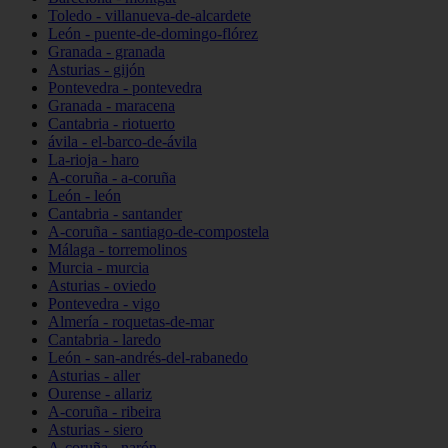
Toledo - villanueva-de-alcardete
León - puente-de-domingo-flórez
Granada - granada
Asturias - gijón
Pontevedra - pontevedra
Granada - maracena
Cantabria - riotuerto
ávila - el-barco-de-ávila
La-rioja - haro
A-coruña - a-coruña
León - león
Cantabria - santander
A-coruña - santiago-de-compostela
Málaga - torremolinos
Murcia - murcia
Asturias - oviedo
Pontevedra - vigo
Almería - roquetas-de-mar
Cantabria - laredo
León - san-andrés-del-rabanedo
Asturias - aller
Ourense - allariz
A-coruña - ribeira
Asturias - siero
A-coruña - narón