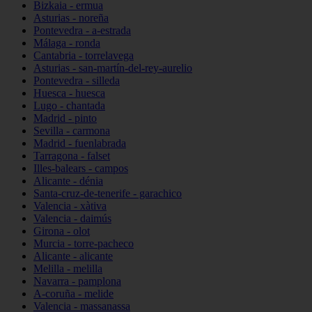
Bizkaia - ermua
Asturias - noreña
Pontevedra - a-estrada
Málaga - ronda
Cantabria - torrelavega
Asturias - san-martín-del-rey-aurelio
Pontevedra - silleda
Huesca - huesca
Lugo - chantada
Madrid - pinto
Sevilla - carmona
Madrid - fuenlabrada
Tarragona - falset
Illes-balears - campos
Alicante - dénia
Santa-cruz-de-tenerife - garachico
Valencia - xàtiva
Valencia - daimús
Girona - olot
Murcia - torre-pacheco
Alicante - alicante
Melilla - melilla
Navarra - pamplona
A-coruña - melide
Valencia - massanassa