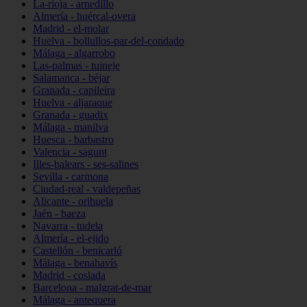
La-rioja - arnedillo
Almería - huércal-overa
Madrid - el-molar
Huelva - bollullos-par-del-condado
Málaga - algarrobo
Las-palmas - tuineje
Salamanca - béjar
Granada - capileira
Huelva - aljaraque
Granada - guadix
Málaga - manilva
Huesca - barbastro
Valencia - sagunt
Illes-balears - ses-salines
Sevilla - carmona
Ciudad-real - valdepeñas
Alicante - orihuela
Jaén - baeza
Navarra - tudela
Almería - el-ejido
Castellón - benicarló
Málaga - benahavís
Madrid - coslada
Barcelona - malgrat-de-mar
Málaga - antequera