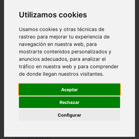
Santa-cruz-de-tenerife - los-llanos-de-aridane
Cantabria - suances
Utilizamos cookies
Sevilla - bormujos
Granada - monachil
Málaga - júzcar
Usamos cookies y otras técnicas de
Huesca - isábena
rastreo para mejorar tu experiencia de
Huesca - alquézar
navegación en nuestra web, para
Huesca - castejón-de-sos
Lleida - alt-àneu
mostrarte contenidos personalizados y
Sevilla - marinaleda
anuncios adecuados, para analizar el
Córdoba - almedinilla
tráfico en nuestra web y para comprender
Navarra - zangoza
Cantabria - arenas-de-iguña
de donde llegan nuestros visitantes.
Barcelona - la-pobla-de-lillet
Murcia - cartagena
Las-palmas - yaiza
Aceptar
Madrid - nuevo-baztán
Sevilla - arahal
Rechazar
Málaga - istán
Valladolid - fuensaldaña
Configurar
Sevilla - salteras
Huesca - biescas
Granada - pampaneira
La-rioja - ezcaray