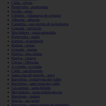
Cádiz - olvera
Pontevedra - pontevedra
Sevilla - gines
Córdoba - villanueva-de-córdoba
Albacete - albacete
Cantabria - san-vicente-de-la-barquera
Granada - torvizcón
Illes-balears - santa-margalida
Pontevedra - marín
Zamora - el-perdigón
Bizkaia - sestao
Granada - murtas
Huelva - isla-cristina
Huelva - cartaya
Girona - l39escala
A-coruña - a-coruña
Cádiz - san-fernando
Santa-cruz-de-tenerife - arico
Barcelona - cerdanyola-del-vallès
Barcelona - sant-cugat-del-vallès
Las-palmas - santa-brígida
Illes-balears - santa-eulària-des-riu
Barcelona - mataró
Murcia - san-javier
Barcelona - santa-coloma-de-gramenet