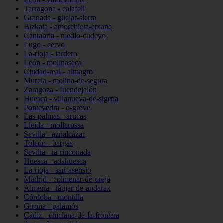
Tarragona - calafell
Granada - güejar-sierra
Bizkaia - amorebieta-etxano
Cantabria - medio-cudeyo
Lugo - cervo
La-rioja - lardero
León - molinaseca
Ciudad-real - almagro
Murcia - molina-de-segura
Zaragoza - fuendejalón
Huesca - villanueva-de-sigena
Pontevedra - o-grove
Las-palmas - arucas
Lleida - mollerussa
Sevilla - aznalcázar
Toledo - bargas
Sevilla - la-rinconada
Huesca - adahuesca
La-rioja - san-asensio
Madrid - colmenar-de-oreja
Almería - láujar-de-andarax
Córdoba - montilla
Girona - palamós
Cádiz - chiclana-de-la-frontera