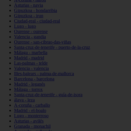
Asturias - navia
Gipuzkoa - hondarribia
Gipuzkoa - irun
Ciudad-real - ciudad-real
Lugo - lugo
Ourense - ourense
Valencia - gandia
Ourense - san-cibrao-das-viñas
Santa-cruz-de-tenerife - puerto-de-la-cruz
Málaga - marbella
Madrid - madrid
Las-palmas - telde
Valencia - valencia
Illes-balears - palma-de-mallorca
Barcelona - barcelona
Madrid - leganés
Málaga - torrox
Santa-cruz-de-tenerife - guía-de-isora
álava - leza
A-coruña - carballo
Madrid - el-boalo
Lugo - monterroso
Asturias - avilés
Granada - monachil