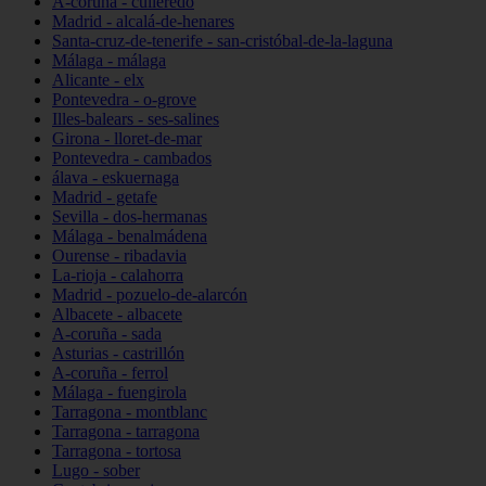
A-coruña - culleredo
Madrid - alcalá-de-henares
Santa-cruz-de-tenerife - san-cristóbal-de-la-laguna
Málaga - málaga
Alicante - elx
Pontevedra - o-grove
Illes-balears - ses-salines
Girona - lloret-de-mar
Pontevedra - cambados
álava - eskuernaga
Madrid - getafe
Sevilla - dos-hermanas
Málaga - benalmádena
Ourense - ribadavia
La-rioja - calahorra
Madrid - pozuelo-de-alarcón
Albacete - albacete
A-coruña - sada
Asturias - castrillón
A-coruña - ferrol
Málaga - fuengirola
Tarragona - montblanc
Tarragona - tarragona
Tarragona - tortosa
Lugo - sober