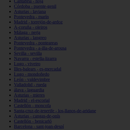
Cantabria - noja
Córdoba - puente-genil
Asturias - laviana
Pontevedra - marín
Madrid - torrejón-de-ardoz
A-coruña - oleiros
Málaga - nerja
Asturias - langreo
Pontevedra - ponteareas
Pontevedra - a-illa-de-arousa
Sevilla - sevilla
Navarra - estella-lizarra
Lugo - viveiro
Illes-balears - es-mercadal
Lugo - mondoñedo
León - valdevimbre
Valladolid - rueda
álava - laguardia
Asturias - mieres
Madrid - el-escorial
Castellón - moncofa
Santa-cruz-de-tenerife - los-llanos-de-aridane
Asturias - cangas-de-onís
Castellón - benicarló
Barcelona - sant-joan-despí