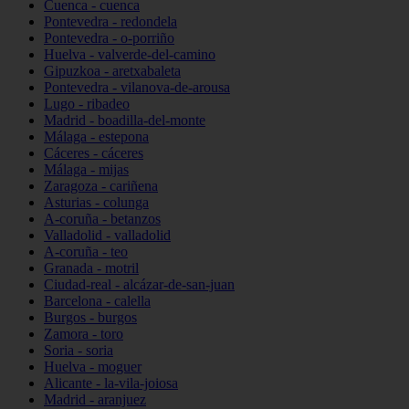
Cuenca - cuenca
Pontevedra - redondela
Pontevedra - o-porriño
Huelva - valverde-del-camino
Gipuzkoa - aretxabaleta
Pontevedra - vilanova-de-arousa
Lugo - ribadeo
Madrid - boadilla-del-monte
Málaga - estepona
Cáceres - cáceres
Málaga - mijas
Zaragoza - cariñena
Asturias - colunga
A-coruña - betanzos
Valladolid - valladolid
A-coruña - teo
Granada - motril
Ciudad-real - alcázar-de-san-juan
Barcelona - calella
Burgos - burgos
Zamora - toro
Soria - soria
Huelva - moguer
Alicante - la-vila-joiosa
Madrid - aranjuez