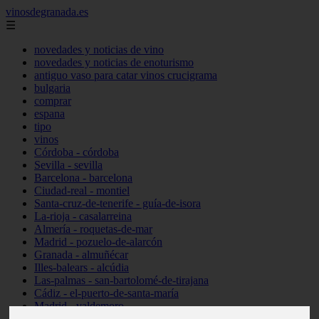
vinosdegranada.es
☰
novedades y noticias de vino
novedades y noticias de enoturismo
antiguo vaso para catar vinos crucigrama
bulgaria
comprar
espana
tipo
vinos
Córdoba - córdoba
Sevilla - sevilla
Barcelona - barcelona
Ciudad-real - montiel
Santa-cruz-de-tenerife - guía-de-isora
La-rioja - casalarreina
Almería - roquetas-de-mar
Madrid - pozuelo-de-alarcón
Granada - almuñécar
Illes-balears - alcúdia
Las-palmas - san-bartolomé-de-tirajana
Cádiz - el-puerto-de-santa-maría
Madrid - valdemoro
Granada - pulianas