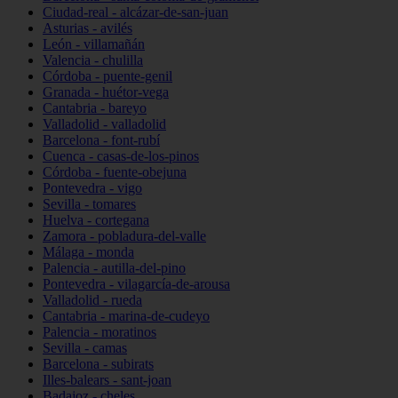
Ciudad-real - alcázar-de-san-juan
Asturias - avilés
León - villamañán
Valencia - chulilla
Córdoba - puente-genil
Granada - huétor-vega
Cantabria - bareyo
Valladolid - valladolid
Barcelona - font-rubí
Cuenca - casas-de-los-pinos
Córdoba - fuente-obejuna
Pontevedra - vigo
Sevilla - tomares
Huelva - cortegana
Zamora - pobladura-del-valle
Málaga - monda
Palencia - autilla-del-pino
Pontevedra - vilagarcía-de-arousa
Valladolid - rueda
Cantabria - marina-de-cudeyo
Palencia - moratinos
Sevilla - camas
Barcelona - subirats
Illes-balears - sant-joan
Badajoz - cheles