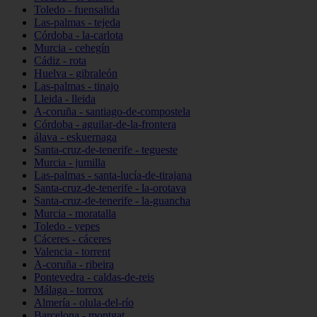
Toledo - fuensalida
Las-palmas - tejeda
Córdoba - la-carlota
Murcia - cehegín
Cádiz - rota
Huelva - gibraleón
Las-palmas - tinajo
Lleida - lleida
A-coruña - santiago-de-compostela
Córdoba - aguilar-de-la-frontera
álava - eskuernaga
Santa-cruz-de-tenerife - tegueste
Murcia - jumilla
Las-palmas - santa-lucía-de-tirajana
Santa-cruz-de-tenerife - la-orotava
Santa-cruz-de-tenerife - la-guancha
Murcia - moratalla
Toledo - yepes
Cáceres - cáceres
Valencia - torrent
A-coruña - ribeira
Pontevedra - caldas-de-reis
Málaga - torrox
Almería - olula-del-río
Barcelona - montgat