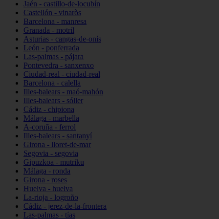
Jaén - castillo-de-locubín
Castellón - vinaròs
Barcelona - manresa
Granada - motril
Asturias - cangas-de-onís
León - ponferrada
Las-palmas - pájara
Pontevedra - sanxenxo
Ciudad-real - ciudad-real
Barcelona - calella
Illes-balears - maó-mahón
Illes-balears - sóller
Cádiz - chipiona
Málaga - marbella
A-coruña - ferrol
Illes-balears - santanyí
Girona - lloret-de-mar
Segovia - segovia
Gipuzkoa - mutriku
Málaga - ronda
Girona - roses
Huelva - huelva
La-rioja - logroño
Cádiz - jerez-de-la-frontera
Las-palmas - tías