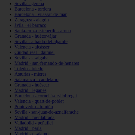
Sevilla - gerena
Barcelona - tordera
Barcelona - vilassar-de-mar
Zaragoza - alagón
ávila - el-barraco
Santa-cruz-de-tenerife - arona
Granada - huétor-tájar
Sevilla - albaida-del-aljarafe
Valencia - alcàsser
Ciudad-real - daimiel
Sevilla - la-algaba
Madrid - san-fernando-de-henares
Toledo - toledo
Asturias - mieres
Salamanca - candelario
Granada - huéscar
Madrid - leganés
Barcelona - cornellà-de-llobregat
Valencia - quart-de-poblet
Pontevedra - tomiño
Sevilla - san-juan-de-aznalfarache
Madrid - fuenlabrada
Valladolid - peñafiel
Madrid - parla
Madrid - el-álamo