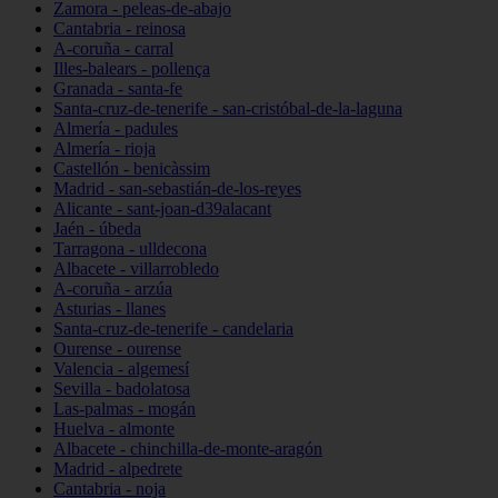
Zamora - peleas-de-abajo
Cantabria - reinosa
A-coruña - carral
Illes-balears - pollença
Granada - santa-fe
Santa-cruz-de-tenerife - san-cristóbal-de-la-laguna
Almería - padules
Almería - rioja
Castellón - benicàssim
Madrid - san-sebastián-de-los-reyes
Alicante - sant-joan-d39alacant
Jaén - úbeda
Tarragona - ulldecona
Albacete - villarrobledo
A-coruña - arzúa
Asturias - llanes
Santa-cruz-de-tenerife - candelaria
Ourense - ourense
Valencia - algemesí
Sevilla - badolatosa
Las-palmas - mogán
Huelva - almonte
Albacete - chinchilla-de-monte-aragón
Madrid - alpedrete
Cantabria - noja