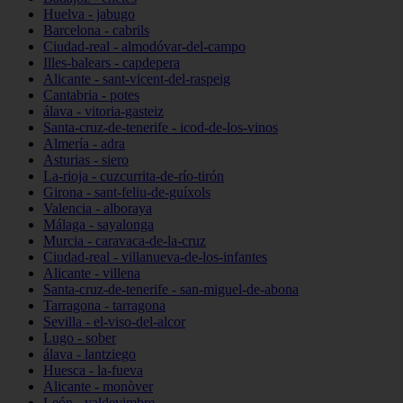
Huelva - jabugo
Barcelona - cabrils
Ciudad-real - almodóvar-del-campo
Illes-balears - capdepera
Alicante - sant-vicent-del-raspeig
Cantabria - potes
álava - vitoria-gasteiz
Santa-cruz-de-tenerife - icod-de-los-vinos
Almería - adra
Asturias - siero
La-rioja - cuzcurrita-de-río-tirón
Girona - sant-feliu-de-guíxols
Valencia - alboraya
Málaga - sayalonga
Murcia - caravaca-de-la-cruz
Ciudad-real - villanueva-de-los-infantes
Alicante - villena
Santa-cruz-de-tenerife - san-miguel-de-abona
Tarragona - tarragona
Sevilla - el-viso-del-alcor
Lugo - sober
álava - lantziego
Huesca - la-fueva
Alicante - monòver
León - valdevimbre