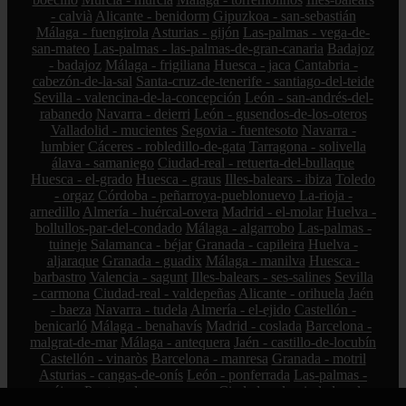
- calvià
Alicante - benidorm
Gipuzkoa - san-sebastián
Málaga - fuengirola
Asturias - gijón
Las-palmas - vega-de-
san-mateo
Las-palmas - las-palmas-de-gran-canaria
Badajoz
- badajoz
Málaga - frigiliana
Huesca - jaca
Cantabria -
cabezón-de-la-sal
Santa-cruz-de-tenerife - santiago-del-teide
Sevilla - valencina-de-la-concepción
León - san-andrés-del-
rabanedo
Navarra - deierri
León - gusendos-de-los-oteros
Valladolid - mucientes
Segovia - fuentesoto
Navarra -
lumbier
Cáceres - robledillo-de-gata
Tarragona - solivella
álava - samaniego
Ciudad-real - retuerta-del-bullaque
Huesca - el-grado
Huesca - graus
Illes-balears - ibiza
Toledo
- orgaz
Córdoba - peñarroya-pueblonuevo
La-rioja -
arnedillo
Almería - huércal-overa
Madrid - el-molar
Huelva -
bollullos-par-del-condado
Málaga - algarrobo
Las-palmas -
tuineje
Salamanca - béjar
Granada - capileira
Huelva -
aljaraque
Granada - guadix
Málaga - manilva
Huesca -
barbastro
Valencia - sagunt
Illes-balears - ses-salines
Sevilla
- carmona
Ciudad-real - valdepeñas
Alicante - orihuela
Jaén
- baeza
Navarra - tudela
Almería - el-ejido
Castellón -
benicarló
Málaga - benahavís
Madrid - coslada
Barcelona -
malgrat-de-mar
Málaga - antequera
Jaén - castillo-de-locubín
Castellón - vinaròs
Barcelona - manresa
Granada - motril
Asturias - cangas-de-onís
León - ponferrada
Las-palmas -
pájara
Pontevedra - sanxenxo
Ciudad-real - ciudad-real