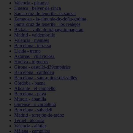
Valencia - picanya
Huesca - belver-de-cinca
Santa-cruz-de-tenerife - el-sauzal
Zaragoza - la-almunia-de-doña-godina
Santa-cruz-de-tenerife - los-realejos
Bizkaia - valle-de-trápaga-trapagaran
Madrid - valdemorillo
Valencia - manises
Barcelona - terrassa
Lleida - tremp
Asturias - villaviciosa
Huelva - trigueros
Girona - castelló-d39empúries
Barcelona - cardedeu
Barcelona - sant-quirze-del-vallès
Córdoba - baena
Alicante - el-campello
Barcelona - gavà
Murcia - abanilla
Ourense - o-carballiño
Barcelona - sabadell
Madrid - torrejón-de-ardoz
Teruel - alcorisa
Valencia - alfafar
Málaga - campillos