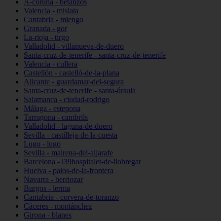
A-coruña - betanzos
Valencia - mislata
Cantabria - miengo
Granada - gor
La-rioja - tirgo
Valladolid - villanueva-de-duero
Santa-cruz-de-tenerife - santa-cruz-de-tenerife
Valencia - cullera
Castellón - castelló-de-la-plana
Alicante - guardamar-del-segura
Santa-cruz-de-tenerife - santa-úrsula
Salamanca - ciudad-rodrigo
Málaga - estepona
Tarragona - cambrils
Valladolid - laguna-de-duero
Sevilla - castilleja-de-la-cuesta
Lugo - lugo
Sevilla - mairena-del-aljarafe
Barcelona - l39hospitalet-de-llobregat
Huelva - palos-de-la-frontera
Navarra - berriozar
Burgos - lerma
Cantabria - corvera-de-toranzo
Cáceres - montánchez
Girona - blanes