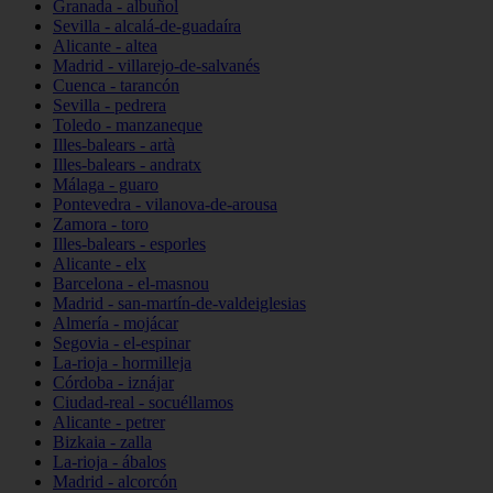
Granada - albuñol
Sevilla - alcalá-de-guadaíra
Alicante - altea
Madrid - villarejo-de-salvanés
Cuenca - tarancón
Sevilla - pedrera
Toledo - manzaneque
Illes-balears - artà
Illes-balears - andratx
Málaga - guaro
Pontevedra - vilanova-de-arousa
Zamora - toro
Illes-balears - esporles
Alicante - elx
Barcelona - el-masnou
Madrid - san-martín-de-valdeiglesias
Almería - mojácar
Segovia - el-espinar
La-rioja - hormilleja
Córdoba - iznájar
Ciudad-real - socuéllamos
Alicante - petrer
Bizkaia - zalla
La-rioja - ábalos
Madrid - alcorcón