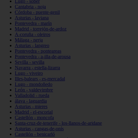
Lugo - sober
Cantabria - noja
Córdoba - puente-genil
Asturias - laviana
Pontevedra - marín
Madrid - torrejón-de-ardoz
A-coruña - oleiros
Málaga - nerja
Asturias - langreo
Pontevedra - ponteareas
Pontevedra - a-illa-de-arousa
Sevilla - sevilla
Navarra - estella-lizarra
Lugo - viveiro
Illes-balears - es-mercadal
Lugo - mondoñedo
León - valdevimbre
Valladolid - rueda
álava - laguardia
Asturias - mieres
Madrid - el-escorial
Castellón - moncofa
Santa-cruz-de-tenerife - los-llanos-de-aridane
Asturias - cangas-de-onís
Castellón - benicarló