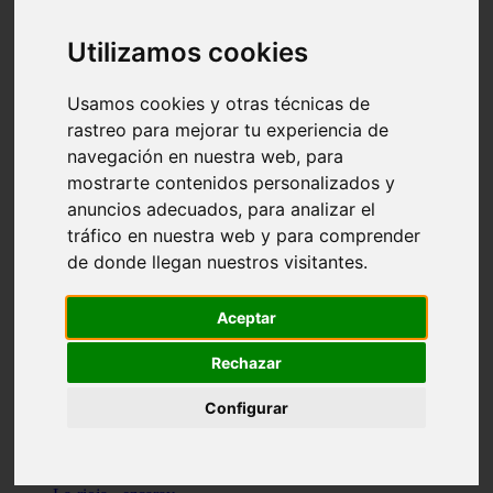
Granada - pulianas
Santa-cruz-de-tenerife - los-llanos-de-aridane
Utilizamos cookies
Cantabria - suances
Sevilla - bormujos
Granada - monachil
Usamos cookies y otras técnicas de
Málaga - júzcar
rastreo para mejorar tu experiencia de
Huesca - isábena
navegación en nuestra web, para
Huesca - alquézar
Huesca - castejón-de-sos
mostrarte contenidos personalizados y
Lleida - alt-àneu
anuncios adecuados, para analizar el
Sevilla - marinaleda
tráfico en nuestra web y para comprender
Córdoba - almedinilla
Navarra - zangoza
de donde llegan nuestros visitantes.
Cantabria - arenas-de-iguña
Barcelona - la-pobla-de-lillet
Murcia - cartagena
Aceptar
Las-palmas - yaiza
Madrid - nuevo-baztán
Rechazar
Sevilla - arahal
Málaga - istán
Configurar
Valladolid - fuensaldaña
Sevilla - salteras
Huesca - biescas
Granada - pampaneira