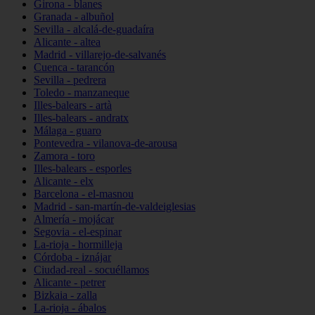
Girona - blanes
Granada - albuñol
Sevilla - alcalá-de-guadaíra
Alicante - altea
Madrid - villarejo-de-salvanés
Cuenca - tarancón
Sevilla - pedrera
Toledo - manzaneque
Illes-balears - artà
Illes-balears - andratx
Málaga - guaro
Pontevedra - vilanova-de-arousa
Zamora - toro
Illes-balears - esporles
Alicante - elx
Barcelona - el-masnou
Madrid - san-martín-de-valdeiglesias
Almería - mojácar
Segovia - el-espinar
La-rioja - hormilleja
Córdoba - iznájar
Ciudad-real - socuéllamos
Alicante - petrer
Bizkaia - zalla
La-rioja - ábalos