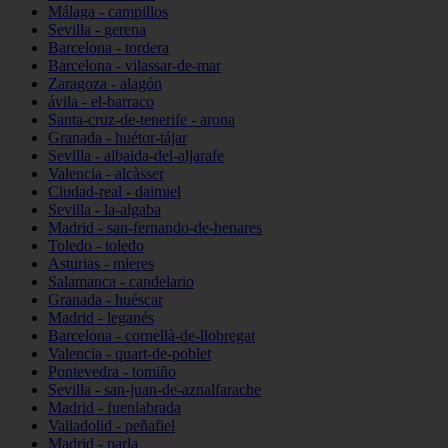
Málaga - campillos
Sevilla - gerena
Barcelona - tordera
Barcelona - vilassar-de-mar
Zaragoza - alagón
ávila - el-barraco
Santa-cruz-de-tenerife - arona
Granada - huétor-tájar
Sevilla - albaida-del-aljarafe
Valencia - alcàsser
Ciudad-real - daimiel
Sevilla - la-algaba
Madrid - san-fernando-de-henares
Toledo - toledo
Asturias - mieres
Salamanca - candelario
Granada - huéscar
Madrid - leganés
Barcelona - cornellà-de-llobregat
Valencia - quart-de-poblet
Pontevedra - tomiño
Sevilla - san-juan-de-aznalfarache
Madrid - fuenlabrada
Valladolid - peñafiel
Madrid - parla