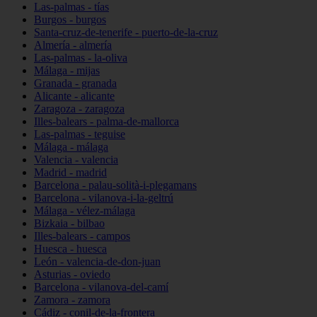
Las-palmas - tías
Burgos - burgos
Santa-cruz-de-tenerife - puerto-de-la-cruz
Almería - almería
Las-palmas - la-oliva
Málaga - mijas
Granada - granada
Alicante - alicante
Zaragoza - zaragoza
Illes-balears - palma-de-mallorca
Las-palmas - teguise
Málaga - málaga
Valencia - valencia
Madrid - madrid
Barcelona - palau-solità-i-plegamans
Barcelona - vilanova-i-la-geltrú
Málaga - vélez-málaga
Bizkaia - bilbao
Illes-balears - campos
Huesca - huesca
León - valencia-de-don-juan
Asturias - oviedo
Barcelona - vilanova-del-camí
Zamora - zamora
Cádiz - conil-de-la-frontera