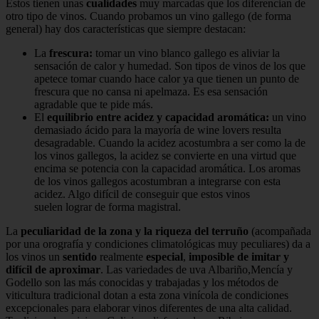
Éstos tienen unas
cualidades
muy marcadas que los diferencian de
otro tipo de vinos. Cuando probamos un vino gallego (de forma
general) hay dos características que siempre destacan:
La
frescura:
tomar un vino blanco gallego es aliviar la
sensación de calor y humedad. Son tipos de vinos de los que
apetece tomar cuando hace calor ya que tienen un punto de
frescura que no cansa ni apelmaza. Es esa sensación
agradable que te pide más.
El
equilibrio
entre acidez y capacidad aromática:
un vino
demasiado ácido para la mayoría de wine lovers resulta
desagradable. Cuando la acidez acostumbra a ser como la de
los vinos gallegos, la acidez se convierte en una virtud que
encima se potencia con la capacidad aromática. Los aromas
de los vinos gallegos acostumbran a integrarse con esta
acidez. Algo difícil de conseguir que estos vinos
suelen lograr de forma magistral.
La
peculiaridad de la zona y la riqueza del terruño
(acompañada
por una orografía y condiciones climatológicas muy peculiares) da a
los vinos un
sentido
realmente
especial
,
imposible de imitar y
difícil de aproximar
. Las variedades de uva Albariño,Mencía y
Godello son las más conocidas y trabajadas y los métodos de
viticultura tradicional dotan a esta zona vinícola de condiciones
excepcionales para elaborar vinos diferentes de una alta calidad.