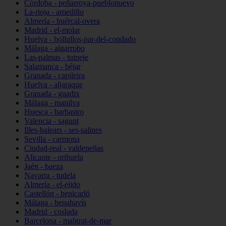
Córdoba - peñarroya-pueblonuevo
La-rioja - arnedillo
Almería - huércal-overa
Madrid - el-molar
Huelva - bollullos-par-del-condado
Málaga - algarrobo
Las-palmas - tuineje
Salamanca - béjar
Granada - capileira
Huelva - aljaraque
Granada - guadix
Málaga - manilva
Huesca - barbastro
Valencia - sagunt
Illes-balears - ses-salines
Sevilla - carmona
Ciudad-real - valdepeñas
Alicante - orihuela
Jaén - baeza
Navarra - tudela
Almería - el-ejido
Castellón - benicarló
Málaga - benahavís
Madrid - coslada
Barcelona - malgrat-de-mar