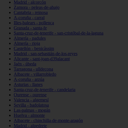
Madrid - alcorcón
Zamora - peleas-de-abajo
Cantabria - reinosa
A-coruña - carral
Illes-balears - pollença
Granada - santa-fe
Santa-cruz-de-tenerife - san-cristóbal-de-la-laguna
Almería - padules
Almería - rioja
Castellón - benicàssim
Madrid - san-sebastián-de-los-reyes
Alicante - sant-joan-d39alacant
Jaén - úbeda
Tarragona - ulldecona
Albacete - villarrobledo
A-coruña - arzúa
Asturias - llanes
Santa-cruz-de-tenerife - candelaria
Ourense - ourense
Valencia - algemesí
Sevilla - badolatosa
Las-palmas - mogán
Huelva - almonte
Albacete - chinchilla-de-monte-aragón
Madrid - alpedrete