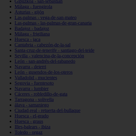
Gipuzkoa - san-sebastián
Málaga - fuengirola
Asturias - gijón
Las-palmas - vega-de-san-mateo
Las-palmas - las-palmas-de-gran-canaria
Badajoz - badajoz
Málaga - frigiliana
Huesca - jaca
Cantabria - cabezón-de-la-sal
Santa-cruz-de-tenerife - santiago-del-teide
Sevilla - valencina-de-la-concepción
León - san-andrés-del-rabanedo
Navarra - deierri
León - gusendos-de-los-oteros
Valladolid - mucientes
Segovia - fuentesoto
Navarra - lumbier
Cáceres - robledillo-de-gata
Tarragona - solivella
álava - samaniego
Ciudad-real - retuerta-del-bullaque
Huesca - el-grado
Huesca - graus
Illes-balears - ibiza
Toledo - orgaz