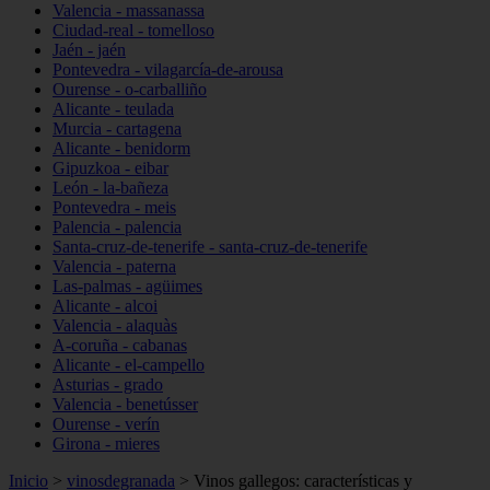
Valencia - massanassa
Ciudad-real - tomelloso
Jaén - jaén
Pontevedra - vilagarcía-de-arousa
Ourense - o-carballiño
Alicante - teulada
Murcia - cartagena
Alicante - benidorm
Gipuzkoa - eibar
León - la-bañeza
Pontevedra - meis
Palencia - palencia
Santa-cruz-de-tenerife - santa-cruz-de-tenerife
Valencia - paterna
Las-palmas - agüimes
Alicante - alcoi
Valencia - alaquàs
A-coruña - cabanas
Alicante - el-campello
Asturias - grado
Valencia - benetússer
Ourense - verín
Girona - mieres
Inicio
>
vinosdegranada
>
Vinos gallegos: características y