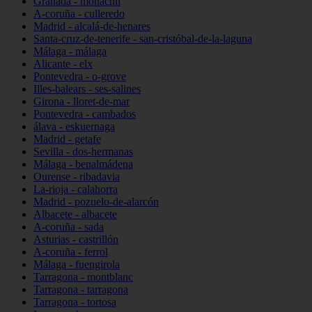
Granada - monachil
A-coruña - culleredo
Madrid - alcalá-de-henares
Santa-cruz-de-tenerife - san-cristóbal-de-la-laguna
Málaga - málaga
Alicante - elx
Pontevedra - o-grove
Illes-balears - ses-salines
Girona - lloret-de-mar
Pontevedra - cambados
álava - eskuernaga
Madrid - getafe
Sevilla - dos-hermanas
Málaga - benalmádena
Ourense - ribadavia
La-rioja - calahorra
Madrid - pozuelo-de-alarcón
Albacete - albacete
A-coruña - sada
Asturias - castrillón
A-coruña - ferrol
Málaga - fuengirola
Tarragona - montblanc
Tarragona - tarragona
Tarragona - tortosa