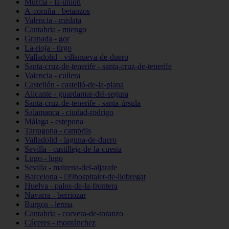
Murcia - la-unión
A-coruña - betanzos
Valencia - mislata
Cantabria - miengo
Granada - gor
La-rioja - tirgo
Valladolid - villanueva-de-duero
Santa-cruz-de-tenerife - santa-cruz-de-tenerife
Valencia - cullera
Castellón - castelló-de-la-plana
Alicante - guardamar-del-segura
Santa-cruz-de-tenerife - santa-úrsula
Salamanca - ciudad-rodrigo
Málaga - estepona
Tarragona - cambrils
Valladolid - laguna-de-duero
Sevilla - castilleja-de-la-cuesta
Lugo - lugo
Sevilla - mairena-del-aljarafe
Barcelona - l39hospitalet-de-llobregat
Huelva - palos-de-la-frontera
Navarra - berriozar
Burgos - lerma
Cantabria - corvera-de-toranzo
Cáceres - montánchez