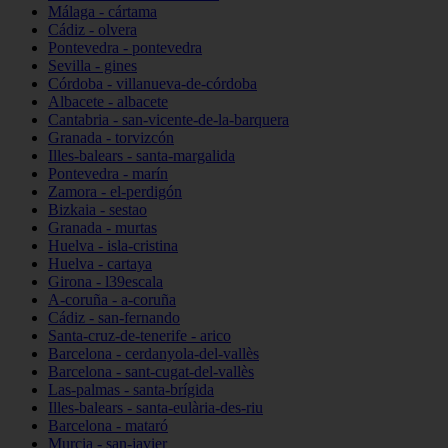
Málaga - cártama
Cádiz - olvera
Pontevedra - pontevedra
Sevilla - gines
Córdoba - villanueva-de-córdoba
Albacete - albacete
Cantabria - san-vicente-de-la-barquera
Granada - torvizcón
Illes-balears - santa-margalida
Pontevedra - marín
Zamora - el-perdigón
Bizkaia - sestao
Granada - murtas
Huelva - isla-cristina
Huelva - cartaya
Girona - l39escala
A-coruña - a-coruña
Cádiz - san-fernando
Santa-cruz-de-tenerife - arico
Barcelona - cerdanyola-del-vallès
Barcelona - sant-cugat-del-vallès
Las-palmas - santa-brígida
Illes-balears - santa-eulària-des-riu
Barcelona - mataró
Murcia - san-javier