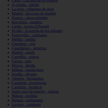
Cádiz - chiclana-de-la-frontera
A-coruña - melide
La-rioja - villalobar-de-rioja
Madrid - las-rozas-de-madrid
Huesca - aínsa-sobrarbe
Barcelona - manlleu
Lleida - la-seu-d39urgell
Sevilla - la-puebla-de-los-infantes
Pontevedra - cambados
Melilla - melilla
Gipuzkoa - orio
Guadalajara - sigüenza
Madrid - getafe
Castellón - orpesa
Girona - pals
Murcia - librilla
Málaga - montejaque
Sevilla - olivares
Almería - benahadux
Cantabria - torrelavega
Castellón - benlloch
Santa-cruz-de-tenerife - güímar
Málaga - mollina
Bizkaia - portugalete
La-rioja - calahorra