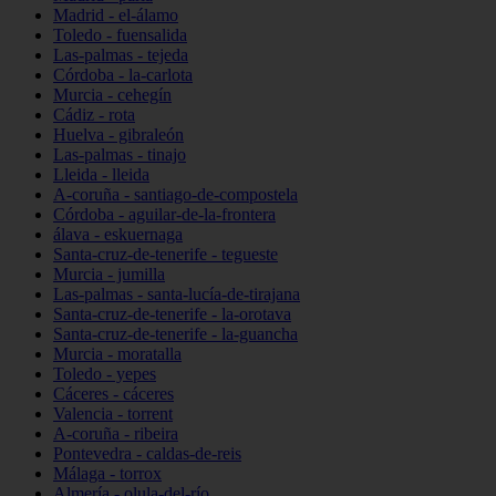
Madrid - el-álamo
Toledo - fuensalida
Las-palmas - tejeda
Córdoba - la-carlota
Murcia - cehegín
Cádiz - rota
Huelva - gibraleón
Las-palmas - tinajo
Lleida - lleida
A-coruña - santiago-de-compostela
Córdoba - aguilar-de-la-frontera
álava - eskuernaga
Santa-cruz-de-tenerife - tegueste
Murcia - jumilla
Las-palmas - santa-lucía-de-tirajana
Santa-cruz-de-tenerife - la-orotava
Santa-cruz-de-tenerife - la-guancha
Murcia - moratalla
Toledo - yepes
Cáceres - cáceres
Valencia - torrent
A-coruña - ribeira
Pontevedra - caldas-de-reis
Málaga - torrox
Almería - olula-del-río