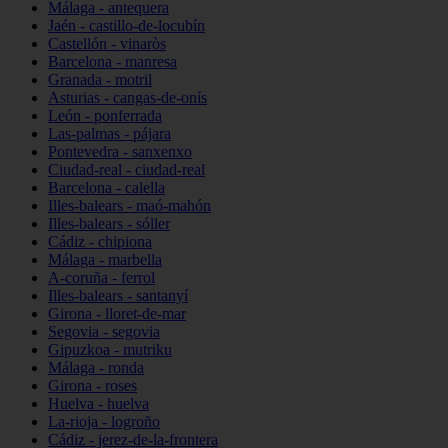
Málaga - antequera
Jaén - castillo-de-locubín
Castellón - vinaròs
Barcelona - manresa
Granada - motril
Asturias - cangas-de-onís
León - ponferrada
Las-palmas - pájara
Pontevedra - sanxenxo
Ciudad-real - ciudad-real
Barcelona - calella
Illes-balears - maó-mahón
Illes-balears - sóller
Cádiz - chipiona
Málaga - marbella
A-coruña - ferrol
Illes-balears - santanyí
Girona - lloret-de-mar
Segovia - segovia
Gipuzkoa - mutriku
Málaga - ronda
Girona - roses
Huelva - huelva
La-rioja - logroño
Cádiz - jerez-de-la-frontera