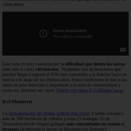
vinos tintos.
Esta zona es muy conocida por la
dificultad que tienen las tareas
(aún más si cabe)
vitivinícolas
. Vendimias con inclinaciones que
pueden llegar a superar el 85% han convertido a la Ribeira Sacra en
noticia a lo largo de los últimos años. Estas condiciones le dan a sus
vinos un plus merecido e importante a la hora de comercializar y
como no, disfrutar sus vinos.
Quiero ver vinos D.O.Ribeira Sacra
D.O.Monterrei
La
Denominación de Origen gallega más joven
. Cuenta con poco
más de 500 hectáreas de viñedos y unas 25 bodegas. Es la
Denominación de Origen gallegas
más concentrada en cuanto a
terrenos
(la mayoría lo hacen en Monterrei en Ourense).