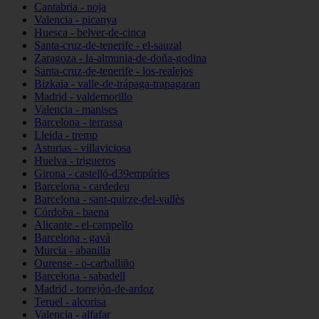
Cantabria - noja
Valencia - picanya
Huesca - belver-de-cinca
Santa-cruz-de-tenerife - el-sauzal
Zaragoza - la-almunia-de-doña-godina
Santa-cruz-de-tenerife - los-realejos
Bizkaia - valle-de-trápaga-trapagaran
Madrid - valdemorillo
Valencia - manises
Barcelona - terrassa
Lleida - tremp
Asturias - villaviciosa
Huelva - trigueros
Girona - castelló-d39empúries
Barcelona - cardedeu
Barcelona - sant-quirze-del-vallès
Córdoba - baena
Alicante - el-campello
Barcelona - gavà
Murcia - abanilla
Ourense - o-carballiño
Barcelona - sabadell
Madrid - torrejón-de-ardoz
Teruel - alcorisa
Valencia - alfafar