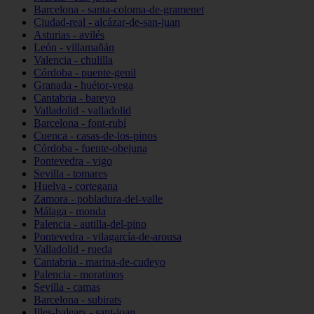
Barcelona - santa-coloma-de-gramenet
Ciudad-real - alcázar-de-san-juan
Asturias - avilés
León - villamañán
Valencia - chulilla
Córdoba - puente-genil
Granada - huétor-vega
Cantabria - bareyo
Valladolid - valladolid
Barcelona - font-rubí
Cuenca - casas-de-los-pinos
Córdoba - fuente-obejuna
Pontevedra - vigo
Sevilla - tomares
Huelva - cortegana
Zamora - pobladura-del-valle
Málaga - monda
Palencia - autilla-del-pino
Pontevedra - vilagarcía-de-arousa
Valladolid - rueda
Cantabria - marina-de-cudeyo
Palencia - moratinos
Sevilla - camas
Barcelona - subirats
Illes-balears - sant-joan