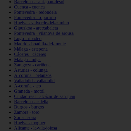
Barcelona - sant-joan-despí
Cuenca - cuenca
Pontevedra - redondela
Pontevedra - o-porriño
Huelva - valverde-del-camino
Gipuzkoa - aretxabaleta
Pontevedra - vilanova-de-arousa
Lugo - ribadeo
Madrid - boadilla-del-monte
Málaga - estepona
Cáceres - cáceres
Málaga - mijas
Zaragoza - cariñena
Asturias - colunga
A-coruña - betanzos
Valladolid - valladolid
A-coruña - teo
Granada - motril
Ciudad-real - alcázar-de-san-juan
Barcelona - calella
Burgos - burgos
Zamora - toro
Soria - soria
Huelva - moguer
Alicante - la-vila-joiosa