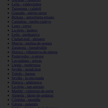
León - valdevimbre
Tarragona - calafell
Granada - güejar-sierra
Bizkaia - amorebieta-etxano
Cantabria - medio-cudeyo
Lugo - cervo
La-rioja - lardero
León - molinaseca
Ciudad-real - almagro
Murcia - molina-de-segura
Zaragoza - fuendejalón
Huesca - villanueva-de-sigena
Pontevedra - o-grove
Las-palmas - arucas
Lleida - mollerussa
Sevilla - aznalcázar
Toledo - bargas
Sevilla - la-rinconada
Huesca - adahuesca
La-rioja - san-asensio
Madrid - colmenar-de-oreja
Almería - láujar-de-andarax
Córdoba - montilla
Girona - palamós