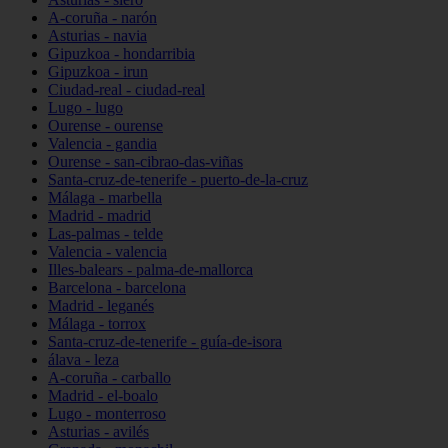
A-coruña - narón
Asturias - navia
Gipuzkoa - hondarribia
Gipuzkoa - irun
Ciudad-real - ciudad-real
Lugo - lugo
Ourense - ourense
Valencia - gandia
Ourense - san-cibrao-das-viñas
Santa-cruz-de-tenerife - puerto-de-la-cruz
Málaga - marbella
Madrid - madrid
Las-palmas - telde
Valencia - valencia
Illes-balears - palma-de-mallorca
Barcelona - barcelona
Madrid - leganés
Málaga - torrox
Santa-cruz-de-tenerife - guía-de-isora
álava - leza
A-coruña - carballo
Madrid - el-boalo
Lugo - monterroso
Asturias - avilés