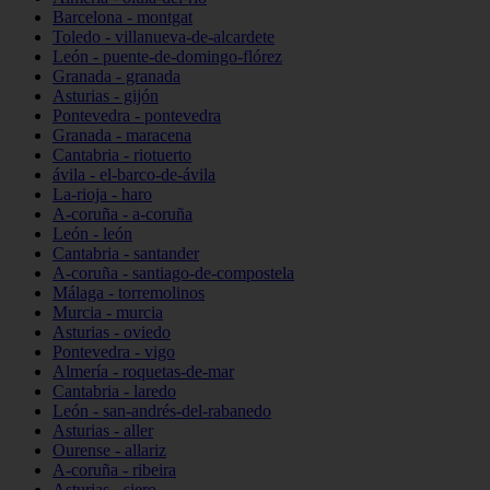
Barcelona - montgat
Toledo - villanueva-de-alcardete
León - puente-de-domingo-flórez
Granada - granada
Asturias - gijón
Pontevedra - pontevedra
Granada - maracena
Cantabria - riotuerto
ávila - el-barco-de-ávila
La-rioja - haro
A-coruña - a-coruña
León - león
Cantabria - santander
A-coruña - santiago-de-compostela
Málaga - torremolinos
Murcia - murcia
Asturias - oviedo
Pontevedra - vigo
Almería - roquetas-de-mar
Cantabria - laredo
León - san-andrés-del-rabanedo
Asturias - aller
Ourense - allariz
A-coruña - ribeira
Asturias - siero