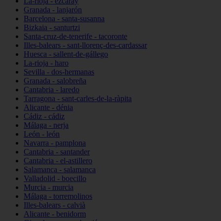
La-rioja - ezcaray
Granada - lanjarón
Barcelona - santa-susanna
Bizkaia - santurtzi
Santa-cruz-de-tenerife - tacoronte
Illes-balears - sant-llorenç-des-cardassar
Huesca - sallent-de-gállego
La-rioja - haro
Sevilla - dos-hermanas
Granada - salobreña
Cantabria - laredo
Tarragona - sant-carles-de-la-ràpita
Alicante - dénia
Cádiz - cádiz
Málaga - nerja
León - león
Navarra - pamplona
Cantabria - santander
Cantabria - el-astillero
Salamanca - salamanca
Valladolid - boecillo
Murcia - murcia
Málaga - torremolinos
Illes-balears - calvià
Alicante - benidorm