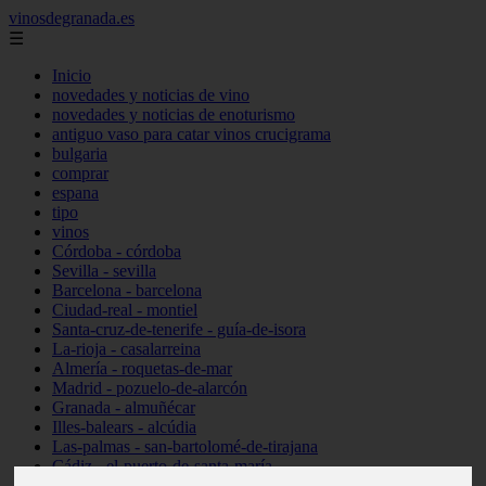
vinosdegranada.es
☰
Inicio
novedades y noticias de vino
novedades y noticias de enoturismo
antiguo vaso para catar vinos crucigrama
bulgaria
comprar
espana
tipo
vinos
Córdoba - córdoba
Sevilla - sevilla
Barcelona - barcelona
Ciudad-real - montiel
Santa-cruz-de-tenerife - guía-de-isora
La-rioja - casalarreina
Almería - roquetas-de-mar
Madrid - pozuelo-de-alarcón
Granada - almuñécar
Illes-balears - alcúdia
Las-palmas - san-bartolomé-de-tirajana
Cádiz - el-puerto-de-santa-maría
Madrid - valdemoro