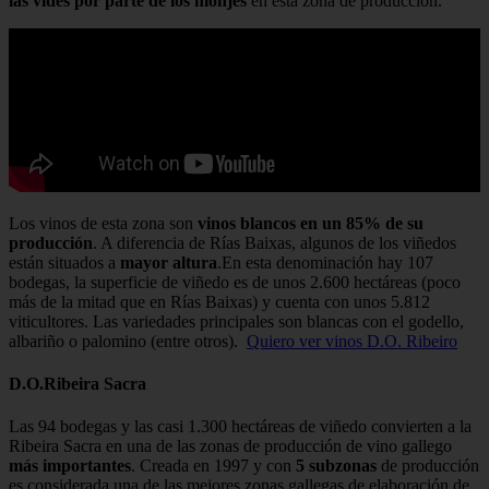
las vides por parte de los monjes
en esta zona de producción.
Los vinos de esta zona son
vinos blancos en un 85% de su
producción
. A diferencia de Rías Baixas, algunos de los viñedos
están situados a
mayor altura
.En esta denominación hay 107
bodegas, la superficie de viñedo es de unos 2.600 hectáreas (poco
más de la mitad que en Rías Baixas) y cuenta con unos 5.812
viticultores. Las variedades principales son blancas con el godello,
albariño o palomino (entre otros).
Quiero ver vinos D.O. Ribeiro
D.O.Ribeira Sacra
Las 94 bodegas y las casi 1.300 hectáreas de viñedo convierten a la
Ribeira Sacra en una de las zonas de producción de vino gallego
más importantes
. Creada en 1997 y con
5 subzonas
de producción
es considerada una de las mejores zonas gallegas de elaboración de