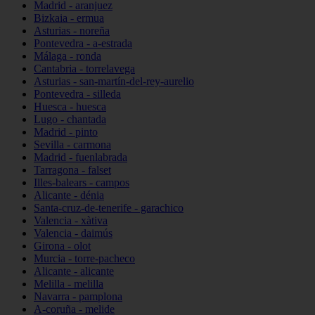
Madrid - aranjuez
Bizkaia - ermua
Asturias - noreña
Pontevedra - a-estrada
Málaga - ronda
Cantabria - torrelavega
Asturias - san-martín-del-rey-aurelio
Pontevedra - silleda
Huesca - huesca
Lugo - chantada
Madrid - pinto
Sevilla - carmona
Madrid - fuenlabrada
Tarragona - falset
Illes-balears - campos
Alicante - dénia
Santa-cruz-de-tenerife - garachico
Valencia - xàtiva
Valencia - daimús
Girona - olot
Murcia - torre-pacheco
Alicante - alicante
Melilla - melilla
Navarra - pamplona
A-coruña - melide