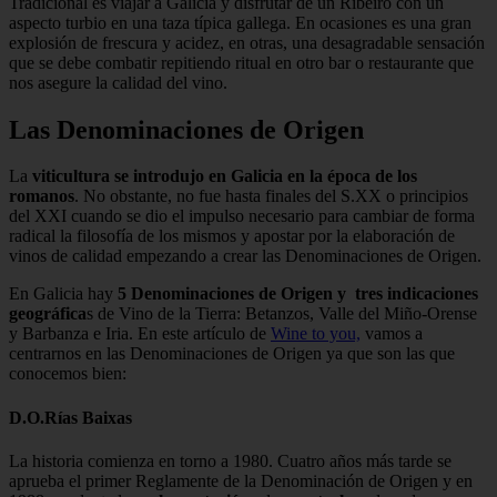
Tradicional es viajar a Galicia y disfrutar de un Ribeiro con un
aspecto turbio en una taza típica gallega. En ocasiones es una gran
explosión de frescura y acidez, en otras, una desagradable sensación
que se debe combatir repitiendo ritual en otro bar o restaurante que
nos asegure la calidad del vino.
Las Denominaciones de Origen
La
viticultura se introdujo en Galicia en la época de los
romanos
. No obstante, no fue hasta finales del S.XX o principios
del XXI cuando se dio el impulso necesario para cambiar de forma
radical la filosofía de los mismos y apostar por la elaboración de
vinos de calidad empezando a crear las Denominaciones de Origen.
En Galicia hay
5 Denominaciones de Origen y tres indicaciones
geográfica
s de Vino de la Tierra: Betanzos, Valle del Miño-Orense
y Barbanza e Iria. En este artículo de
Wine to you,
vamos a
centrarnos en las Denominaciones de Origen ya que son las que
conocemos bien:
D.O.Rías Baixas
La historia comienza en torno a 1980. Cuatro años más tarde se
aprueba el primer Reglamente de la Denominación de Origen y en