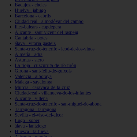
Badajoz - cheles
Huelva - jabugo
Barcelona - cabrils
Ciudad-real - almodóvar-del-campo
Illes-balears - capdepera
Alicante - sant-vicent-del-raspeig
Cantabria - potes
álava - vitoria-gasteiz
Santa-cruz-de-tenerife - icod-de-los-vinos
Almería - adra
Asturias - siero
La-rioja - cuzcurrita-de-río-tirón
Girona - sant-feliu-de-guíxols
Valencia - alboraya
Málaga - sayalonga
Murcia - caravaca-de-la-cruz
Ciudad-real - villanueva-de-los-infantes
Alicante - villena
Santa-cruz-de-tenerife - san-miguel-de-abona
Tarragona - tarragona
Sevilla - el-viso-del-alcor
Lugo - sober
álava - lantziego
Huesca - la-fueva
Alicante - monòver