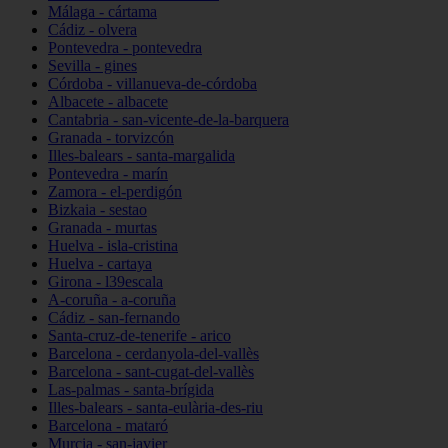
Málaga - cártama
Cádiz - olvera
Pontevedra - pontevedra
Sevilla - gines
Córdoba - villanueva-de-córdoba
Albacete - albacete
Cantabria - san-vicente-de-la-barquera
Granada - torvizcón
Illes-balears - santa-margalida
Pontevedra - marín
Zamora - el-perdigón
Bizkaia - sestao
Granada - murtas
Huelva - isla-cristina
Huelva - cartaya
Girona - l39escala
A-coruña - a-coruña
Cádiz - san-fernando
Santa-cruz-de-tenerife - arico
Barcelona - cerdanyola-del-vallès
Barcelona - sant-cugat-del-vallès
Las-palmas - santa-brígida
Illes-balears - santa-eulària-des-riu
Barcelona - mataró
Murcia - san-javier