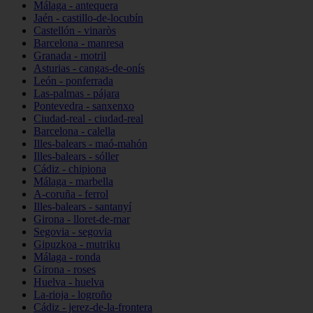
Málaga - antequera
Jaén - castillo-de-locubín
Castellón - vinaròs
Barcelona - manresa
Granada - motril
Asturias - cangas-de-onís
León - ponferrada
Las-palmas - pájara
Pontevedra - sanxenxo
Ciudad-real - ciudad-real
Barcelona - calella
Illes-balears - maó-mahón
Illes-balears - sóller
Cádiz - chipiona
Málaga - marbella
A-coruña - ferrol
Illes-balears - santanyí
Girona - lloret-de-mar
Segovia - segovia
Gipuzkoa - mutriku
Málaga - ronda
Girona - roses
Huelva - huelva
La-rioja - logroño
Cádiz - jerez-de-la-frontera