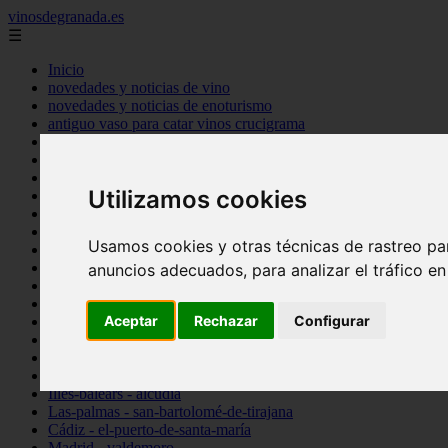
vinosdegranada.es
☰
Inicio
novedades y noticias de vino
novedades y noticias de enoturismo
antiguo vaso para catar vinos crucigrama
bulgaria
comprar
espana
Utilizamos cookies
tipo
vinos
Córdoba - córdoba
Usamos cookies y otras técnicas de rastreo pa
Sevilla - sevilla
Barcelona - barcelona
anuncios adecuados, para analizar el tráfico e
Ciudad-real - montiel
Santa-cruz-de-tenerife - guía-de-isora
Aceptar
Rechazar
Configurar
La-rioja - casalarreina
Almería - roquetas-de-mar
Madrid - pozuelo-de-alarcón
Granada - almuñécar
Illes-balears - alcúdia
Las-palmas - san-bartolomé-de-tirajana
Cádiz - el-puerto-de-santa-maría
Madrid - valdemoro