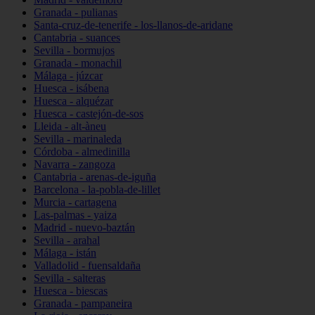
Granada - pulianas
Santa-cruz-de-tenerife - los-llanos-de-aridane
Cantabria - suances
Sevilla - bormujos
Granada - monachil
Málaga - júzcar
Huesca - isábena
Huesca - alquézar
Huesca - castejón-de-sos
Lleida - alt-àneu
Sevilla - marinaleda
Córdoba - almedinilla
Navarra - zangoza
Cantabria - arenas-de-iguña
Barcelona - la-pobla-de-lillet
Murcia - cartagena
Las-palmas - yaiza
Madrid - nuevo-baztán
Sevilla - arahal
Málaga - istán
Valladolid - fuensaldaña
Sevilla - salteras
Huesca - biescas
Granada - pampaneira