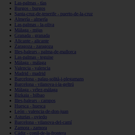
Las-palmas - tías
Burgos - burgos
Santa-cruz-de-tenerife - puerto-de-la-cruz
Almería - almería
Las-palmas - la-oliva
Málaga - mijas
Granada - granada
Alicante - alicante
Zaragoza - zaragoza
Illes-balears - palma-de-mallorca
Las-palmas - teguise
Málaga - málaga
Valencia - valencia
Madrid - madrid
Barcelona - palau-solità-i-plegamans
Barcelona - vilanova-i-la-geltrú
Málaga - vélez-málaga
Bizkaia - bilbao
Illes-balears - campos
Huesca - huesca
León - valencia-de-don-juan
Asturias - oviedo
Barcelona - vilanova-del-camí
Zamora - zamora
Cádiz - conil-de-la-frontera