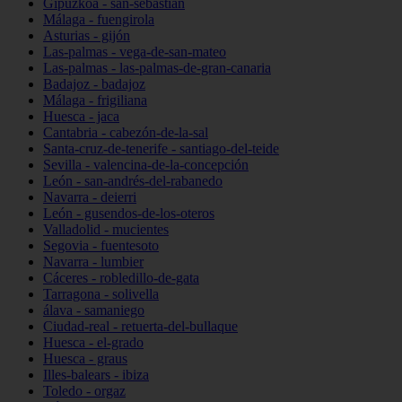
Gipuzkoa - san-sebastián
Málaga - fuengirola
Asturias - gijón
Las-palmas - vega-de-san-mateo
Las-palmas - las-palmas-de-gran-canaria
Badajoz - badajoz
Málaga - frigiliana
Huesca - jaca
Cantabria - cabezón-de-la-sal
Santa-cruz-de-tenerife - santiago-del-teide
Sevilla - valencina-de-la-concepción
León - san-andrés-del-rabanedo
Navarra - deierri
León - gusendos-de-los-oteros
Valladolid - mucientes
Segovia - fuentesoto
Navarra - lumbier
Cáceres - robledillo-de-gata
Tarragona - solivella
álava - samaniego
Ciudad-real - retuerta-del-bullaque
Huesca - el-grado
Huesca - graus
Illes-balears - ibiza
Toledo - orgaz