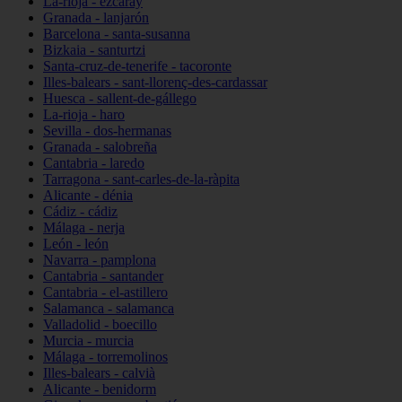
La-rioja - ezcaray
Granada - lanjarón
Barcelona - santa-susanna
Bizkaia - santurtzi
Santa-cruz-de-tenerife - tacoronte
Illes-balears - sant-llorenç-des-cardassar
Huesca - sallent-de-gállego
La-rioja - haro
Sevilla - dos-hermanas
Granada - salobreña
Cantabria - laredo
Tarragona - sant-carles-de-la-ràpita
Alicante - dénia
Cádiz - cádiz
Málaga - nerja
León - león
Navarra - pamplona
Cantabria - santander
Cantabria - el-astillero
Salamanca - salamanca
Valladolid - boecillo
Murcia - murcia
Málaga - torremolinos
Illes-balears - calvià
Alicante - benidorm