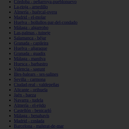
Córdoba - peñarroya-pueblonuevo
La-rioja - arnedillo
Almería - huércal-overa
Madrid - el-molar
Huelva - bollullos-par-del-condado
Málaga - algarrobo
Las-palmas - tuineje
Salamanca - béjar
Granada - capileira
Huelva - aljaraque
Granada - guadix
Málaga - manilva
Huesca - barbastro
Valencia - sagunt
Illes-balears - ses-salines
Sevilla - carmona
Ciudad-real - valdepeñas
Alicante - orihuela
Jaén - baeza
Navarra - tudela
Almería - el-ejido
Castellón - benicarló
Málaga - benahavís
Madrid - coslada
Barcelona - malgrat-de-mar