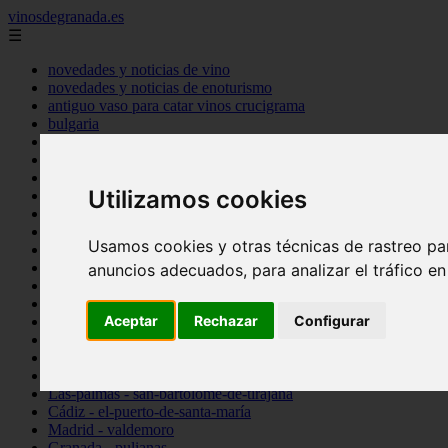
vinosdegranada.es
☰
novedades y noticias de vino
novedades y noticias de enoturismo
antiguo vaso para catar vinos crucigrama
bulgaria
comprar
espana
tipo
Utilizamos cookies
vinos
Córdoba - córdoba
Sevilla - sevilla
Usamos cookies y otras técnicas de rastreo pa
Barcelona - barcelona
Ciudad-real - montiel
anuncios adecuados, para analizar el tráfico e
Santa-cruz-de-tenerife - guía-de-isora
La-rioja - casalarreina
Aceptar
Rechazar
Configurar
Almería - roquetas-de-mar
Madrid - pozuelo-de-alarcón
Granada - almuñécar
Illes-balears - alcúdia
Las-palmas - san-bartolomé-de-tirajana
Cádiz - el-puerto-de-santa-maría
Madrid - valdemoro
Granada - pulianas