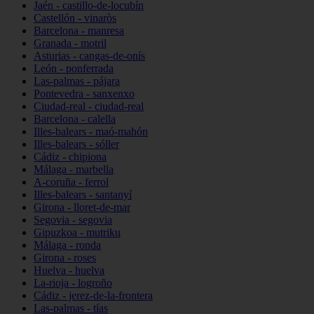
Jaén - castillo-de-locubín
Castellón - vinaròs
Barcelona - manresa
Granada - motril
Asturias - cangas-de-onís
León - ponferrada
Las-palmas - pájara
Pontevedra - sanxenxo
Ciudad-real - ciudad-real
Barcelona - calella
Illes-balears - maó-mahón
Illes-balears - sóller
Cádiz - chipiona
Málaga - marbella
A-coruña - ferrol
Illes-balears - santanyí
Girona - lloret-de-mar
Segovia - segovia
Gipuzkoa - mutriku
Málaga - ronda
Girona - roses
Huelva - huelva
La-rioja - logroño
Cádiz - jerez-de-la-frontera
Las-palmas - tías