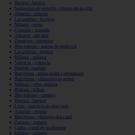
Burgos - burgos
Santa-cruz-de-tenerife - puerto-de-la-cruz
Almería - almería
Las-palmas - la-oliva
Málaga - mijas
Granada - granada
Alicante - alicante
Zaragoza - zaragoza
Illes-balears - palma-de-mallorca
Las-palmas - teguise
Málaga - málaga
Valencia - valencia
Madrid - madrid
Barcelona - palau-solità-i-plegamans
Barcelona - vilanova-i-la-geltrú
Málaga - vélez-málaga
Bizkaia - bilbao
Illes-balears - campos
Huesca - huesca
León - valencia-de-don-juan
Asturias - oviedo
Barcelona - vilanova-del-camí
Zamora - zamora
Cádiz - conil-de-la-frontera
Málaga - cártama