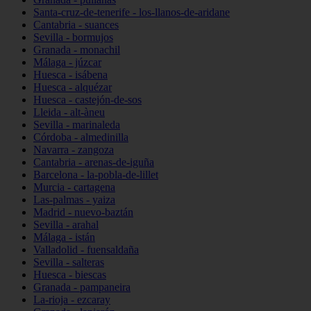
Santa-cruz-de-tenerife - los-llanos-de-aridane
Cantabria - suances
Sevilla - bormujos
Granada - monachil
Málaga - júzcar
Huesca - isábena
Huesca - alquézar
Huesca - castejón-de-sos
Lleida - alt-àneu
Sevilla - marinaleda
Córdoba - almedinilla
Navarra - zangoza
Cantabria - arenas-de-iguña
Barcelona - la-pobla-de-lillet
Murcia - cartagena
Las-palmas - yaiza
Madrid - nuevo-baztán
Sevilla - arahal
Málaga - istán
Valladolid - fuensaldaña
Sevilla - salteras
Huesca - biescas
Granada - pampaneira
La-rioja - ezcaray