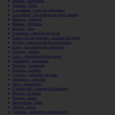
Málaga - fuengirola
Asturias - gijón
Las-palmas - vega-de-san-mateo
Las-palmas - las-palmas-de-gran-canaria
Badajoz - badajoz
Málaga - frigiliana
Huesca - jaca
Cantabria - cabezón-de-la-sal
Santa-cruz-de-tenerife - santiago-del-teide
Sevilla - valencina-de-la-concepción
León - san-andrés-del-rabanedo
Navarra - deierri
León - gusendos-de-los-oteros
Valladolid - mucientes
Segovia - fuentesoto
Navarra - lumbier
Cáceres - robledillo-de-gata
Tarragona - solivella
álava - samaniego
Ciudad-real - retuerta-del-bullaque
Huesca - el-grado
Huesca - graus
Illes-balears - ibiza
Toledo - orgaz
Córdoba - peñarroya-pueblonuevo