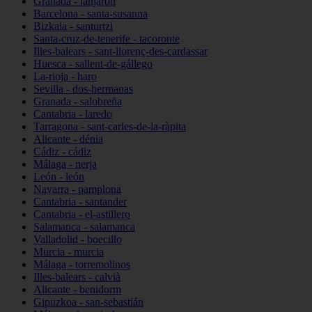
Granada - lanjarón
Barcelona - santa-susanna
Bizkaia - santurtzi
Santa-cruz-de-tenerife - tacoronte
Illes-balears - sant-llorenç-des-cardassar
Huesca - sallent-de-gállego
La-rioja - haro
Sevilla - dos-hermanas
Granada - salobreña
Cantabria - laredo
Tarragona - sant-carles-de-la-ràpita
Alicante - dénia
Cádiz - cádiz
Málaga - nerja
León - león
Navarra - pamplona
Cantabria - santander
Cantabria - el-astillero
Salamanca - salamanca
Valladolid - boecillo
Murcia - murcia
Málaga - torremolinos
Illes-balears - calvià
Alicante - benidorm
Gipuzkoa - san-sebastián