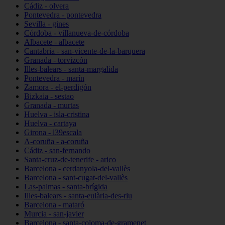
Cádiz - olvera
Pontevedra - pontevedra
Sevilla - gines
Córdoba - villanueva-de-córdoba
Albacete - albacete
Cantabria - san-vicente-de-la-barquera
Granada - torvizcón
Illes-balears - santa-margalida
Pontevedra - marín
Zamora - el-perdigón
Bizkaia - sestao
Granada - murtas
Huelva - isla-cristina
Huelva - cartaya
Girona - l39escala
A-coruña - a-coruña
Cádiz - san-fernando
Santa-cruz-de-tenerife - arico
Barcelona - cerdanyola-del-vallès
Barcelona - sant-cugat-del-vallès
Las-palmas - santa-brígida
Illes-balears - santa-eulària-des-riu
Barcelona - mataró
Murcia - san-javier
Barcelona - santa-coloma-de-gramenet