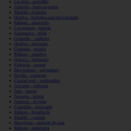
La-rioja - arnedillo
Almería - huércal-overa
Madrid - el-molar
Huelva - bollullos-par-del-condado
Málaga - algarrobo
Las-palmas - tuineje
Salamanca - béjar
Granada - capileira
Huelva - aljaraque
Granada - guadix
Málaga - manilva
Huesca - barbastro
Valencia - sagunt
Illes-balears - ses-salines
Sevilla - carmona
Ciudad-real - valdepeñas
Alicante - orihuela
Jaén - baeza
Navarra - tudela
Almería - el-ejido
Castellón - benicarló
Málaga - benahavís
Madrid - coslada
Barcelona - malgrat-de-mar
Málaga - antequera