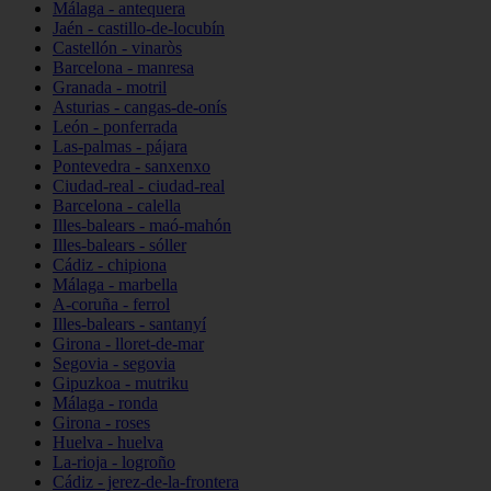
Málaga - antequera
Jaén - castillo-de-locubín
Castellón - vinaròs
Barcelona - manresa
Granada - motril
Asturias - cangas-de-onís
León - ponferrada
Las-palmas - pájara
Pontevedra - sanxenxo
Ciudad-real - ciudad-real
Barcelona - calella
Illes-balears - maó-mahón
Illes-balears - sóller
Cádiz - chipiona
Málaga - marbella
A-coruña - ferrol
Illes-balears - santanyí
Girona - lloret-de-mar
Segovia - segovia
Gipuzkoa - mutriku
Málaga - ronda
Girona - roses
Huelva - huelva
La-rioja - logroño
Cádiz - jerez-de-la-frontera