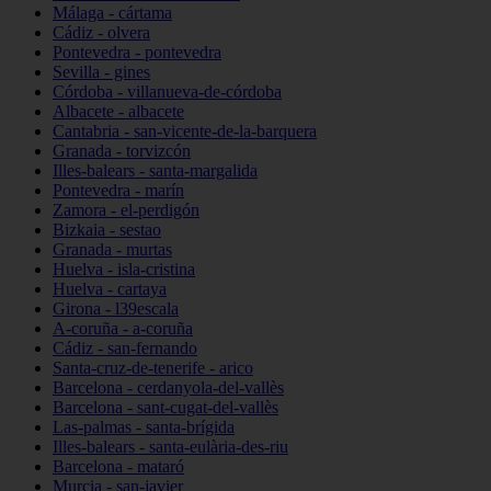
Málaga - cártama
Cádiz - olvera
Pontevedra - pontevedra
Sevilla - gines
Córdoba - villanueva-de-córdoba
Albacete - albacete
Cantabria - san-vicente-de-la-barquera
Granada - torvizcón
Illes-balears - santa-margalida
Pontevedra - marín
Zamora - el-perdigón
Bizkaia - sestao
Granada - murtas
Huelva - isla-cristina
Huelva - cartaya
Girona - l39escala
A-coruña - a-coruña
Cádiz - san-fernando
Santa-cruz-de-tenerife - arico
Barcelona - cerdanyola-del-vallès
Barcelona - sant-cugat-del-vallès
Las-palmas - santa-brígida
Illes-balears - santa-eulària-des-riu
Barcelona - mataró
Murcia - san-javier