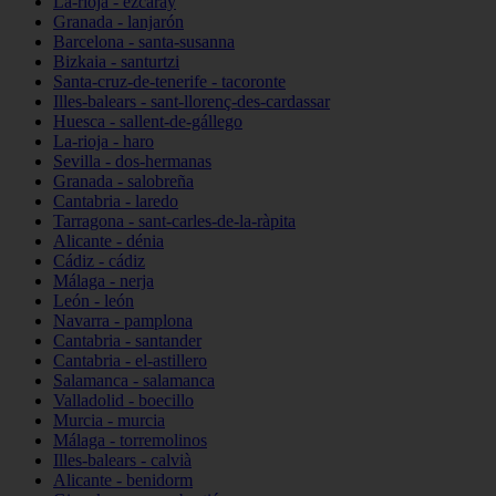
La-rioja - ezcaray
Granada - lanjarón
Barcelona - santa-susanna
Bizkaia - santurtzi
Santa-cruz-de-tenerife - tacoronte
Illes-balears - sant-llorenç-des-cardassar
Huesca - sallent-de-gállego
La-rioja - haro
Sevilla - dos-hermanas
Granada - salobreña
Cantabria - laredo
Tarragona - sant-carles-de-la-ràpita
Alicante - dénia
Cádiz - cádiz
Málaga - nerja
León - león
Navarra - pamplona
Cantabria - santander
Cantabria - el-astillero
Salamanca - salamanca
Valladolid - boecillo
Murcia - murcia
Málaga - torremolinos
Illes-balears - calvià
Alicante - benidorm