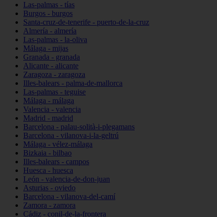
Las-palmas - tías
Burgos - burgos
Santa-cruz-de-tenerife - puerto-de-la-cruz
Almería - almería
Las-palmas - la-oliva
Málaga - mijas
Granada - granada
Alicante - alicante
Zaragoza - zaragoza
Illes-balears - palma-de-mallorca
Las-palmas - teguise
Málaga - málaga
Valencia - valencia
Madrid - madrid
Barcelona - palau-solità-i-plegamans
Barcelona - vilanova-i-la-geltrú
Málaga - vélez-málaga
Bizkaia - bilbao
Illes-balears - campos
Huesca - huesca
León - valencia-de-don-juan
Asturias - oviedo
Barcelona - vilanova-del-camí
Zamora - zamora
Cádiz - conil-de-la-frontera