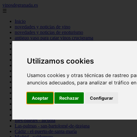
vinosdegranada.es
☰
Inicio
novedades y noticias de vino
novedades y noticias de enoturismo
antiguo vaso para catar vinos crucigrama
bulgaria
comprar
espana
Utilizamos cookies
tipo
vinos
Córdoba - córdoba
Usamos cookies y otras técnicas de rastreo pa
Sevilla - sevilla
Barcelona - barcelona
anuncios adecuados, para analizar el tráfico e
Ciudad-real - montiel
Santa-cruz-de-tenerife - guía-de-isora
Aceptar
Rechazar
Configurar
La-rioja - casalarreina
Almería - roquetas-de-mar
Madrid - pozuelo-de-alarcón
Granada - almuñécar
Illes-balears - alcúdia
Las-palmas - san-bartolomé-de-tirajana
Cádiz - el-puerto-de-santa-maría
Madrid - valdemoro