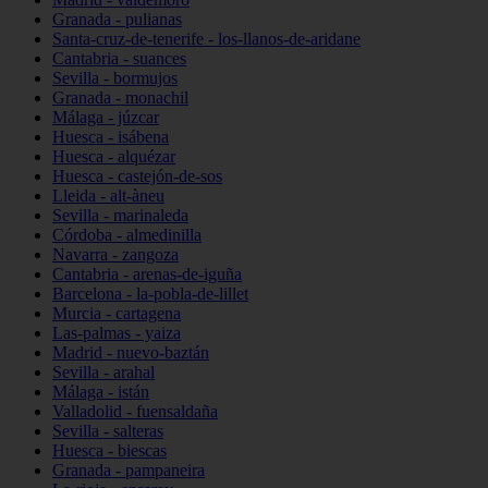
Granada - pulianas
Santa-cruz-de-tenerife - los-llanos-de-aridane
Cantabria - suances
Sevilla - bormujos
Granada - monachil
Málaga - júzcar
Huesca - isábena
Huesca - alquézar
Huesca - castejón-de-sos
Lleida - alt-àneu
Sevilla - marinaleda
Córdoba - almedinilla
Navarra - zangoza
Cantabria - arenas-de-iguña
Barcelona - la-pobla-de-lillet
Murcia - cartagena
Las-palmas - yaiza
Madrid - nuevo-baztán
Sevilla - arahal
Málaga - istán
Valladolid - fuensaldaña
Sevilla - salteras
Huesca - biescas
Granada - pampaneira