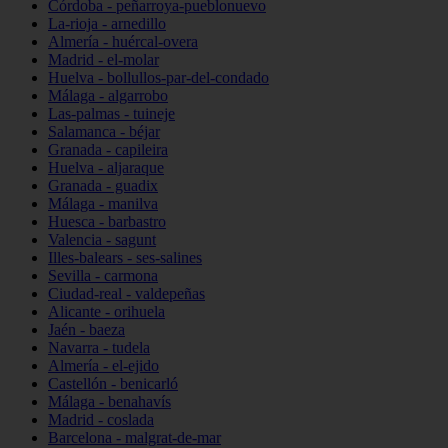
Córdoba - peñarroya-pueblonuevo
La-rioja - arnedillo
Almería - huércal-overa
Madrid - el-molar
Huelva - bollullos-par-del-condado
Málaga - algarrobo
Las-palmas - tuineje
Salamanca - béjar
Granada - capileira
Huelva - aljaraque
Granada - guadix
Málaga - manilva
Huesca - barbastro
Valencia - sagunt
Illes-balears - ses-salines
Sevilla - carmona
Ciudad-real - valdepeñas
Alicante - orihuela
Jaén - baeza
Navarra - tudela
Almería - el-ejido
Castellón - benicarló
Málaga - benahavís
Madrid - coslada
Barcelona - malgrat-de-mar