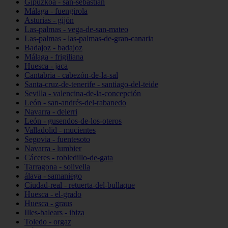
Gipuzkoa - san-sebastián
Málaga - fuengirola
Asturias - gijón
Las-palmas - vega-de-san-mateo
Las-palmas - las-palmas-de-gran-canaria
Badajoz - badajoz
Málaga - frigiliana
Huesca - jaca
Cantabria - cabezón-de-la-sal
Santa-cruz-de-tenerife - santiago-del-teide
Sevilla - valencina-de-la-concepción
León - san-andrés-del-rabanedo
Navarra - deierri
León - gusendos-de-los-oteros
Valladolid - mucientes
Segovia - fuentesoto
Navarra - lumbier
Cáceres - robledillo-de-gata
Tarragona - solivella
álava - samaniego
Ciudad-real - retuerta-del-bullaque
Huesca - el-grado
Huesca - graus
Illes-balears - ibiza
Toledo - orgaz