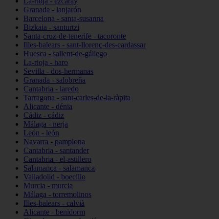
La-rioja - ezcaray
Granada - lanjarón
Barcelona - santa-susanna
Bizkaia - santurtzi
Santa-cruz-de-tenerife - tacoronte
Illes-balears - sant-llorenç-des-cardassar
Huesca - sallent-de-gállego
La-rioja - haro
Sevilla - dos-hermanas
Granada - salobreña
Cantabria - laredo
Tarragona - sant-carles-de-la-ràpita
Alicante - dénia
Cádiz - cádiz
Málaga - nerja
León - león
Navarra - pamplona
Cantabria - santander
Cantabria - el-astillero
Salamanca - salamanca
Valladolid - boecillo
Murcia - murcia
Málaga - torremolinos
Illes-balears - calvià
Alicante - benidorm