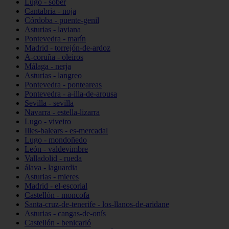
Lugo - sober
Cantabria - noja
Córdoba - puente-genil
Asturias - laviana
Pontevedra - marín
Madrid - torrejón-de-ardoz
A-coruña - oleiros
Málaga - nerja
Asturias - langreo
Pontevedra - ponteareas
Pontevedra - a-illa-de-arousa
Sevilla - sevilla
Navarra - estella-lizarra
Lugo - viveiro
Illes-balears - es-mercadal
Lugo - mondoñedo
León - valdevimbre
Valladolid - rueda
álava - laguardia
Asturias - mieres
Madrid - el-escorial
Castellón - moncofa
Santa-cruz-de-tenerife - los-llanos-de-aridane
Asturias - cangas-de-onís
Castellón - benicarló