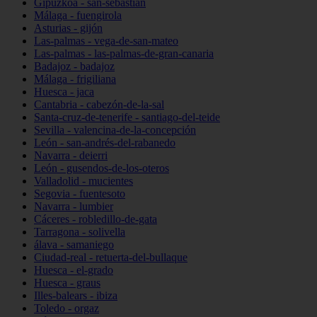
Gipuzkoa - san-sebastián
Málaga - fuengirola
Asturias - gijón
Las-palmas - vega-de-san-mateo
Las-palmas - las-palmas-de-gran-canaria
Badajoz - badajoz
Málaga - frigiliana
Huesca - jaca
Cantabria - cabezón-de-la-sal
Santa-cruz-de-tenerife - santiago-del-teide
Sevilla - valencina-de-la-concepción
León - san-andrés-del-rabanedo
Navarra - deierri
León - gusendos-de-los-oteros
Valladolid - mucientes
Segovia - fuentesoto
Navarra - lumbier
Cáceres - robledillo-de-gata
Tarragona - solivella
álava - samaniego
Ciudad-real - retuerta-del-bullaque
Huesca - el-grado
Huesca - graus
Illes-balears - ibiza
Toledo - orgaz