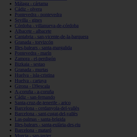
Málaga - cártama
Cádiz - olvera
Pontevedra - pontevedra
Sevilla - gines
Córdoba - villanueva-de-córdoba
Albacete - albacete
Cantabria - san-vicente-de-la-barquera
Granada - torvizcón
Illes-balears - santa-margalida
Pontevedra - marín
Zamora - el-perdigón
Bizkaia - sestao
Granada - murtas
Huelva - isla-cristina
Huelva - cartaya
Girona - l39escala
A-coruña - a-coruña
Cádiz - san-fernando
Santa-cruz-de-tenerife - arico
Barcelona - cerdanyola-del-vallès
Barcelona - sant-cugat-del-vallès
Las-palmas - santa-brígida
Illes-balears - santa-eulària-des-riu
Barcelona - mataró
Murcia - san-javier