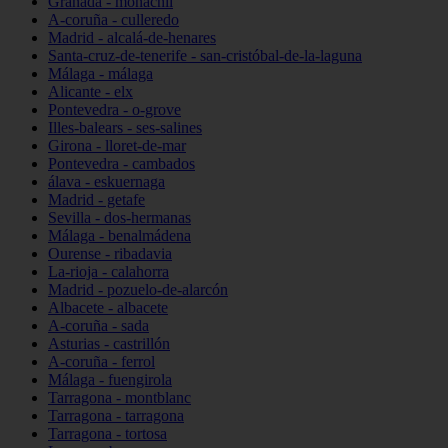
Granada - monachil
A-coruña - culleredo
Madrid - alcalá-de-henares
Santa-cruz-de-tenerife - san-cristóbal-de-la-laguna
Málaga - málaga
Alicante - elx
Pontevedra - o-grove
Illes-balears - ses-salines
Girona - lloret-de-mar
Pontevedra - cambados
álava - eskuernaga
Madrid - getafe
Sevilla - dos-hermanas
Málaga - benalmádena
Ourense - ribadavia
La-rioja - calahorra
Madrid - pozuelo-de-alarcón
Albacete - albacete
A-coruña - sada
Asturias - castrillón
A-coruña - ferrol
Málaga - fuengirola
Tarragona - montblanc
Tarragona - tarragona
Tarragona - tortosa