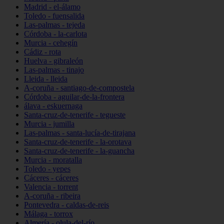
Madrid - el-álamo
Toledo - fuensalida
Las-palmas - tejeda
Córdoba - la-carlota
Murcia - cehegín
Cádiz - rota
Huelva - gibraleón
Las-palmas - tinajo
Lleida - lleida
A-coruña - santiago-de-compostela
Córdoba - aguilar-de-la-frontera
álava - eskuernaga
Santa-cruz-de-tenerife - tegueste
Murcia - jumilla
Las-palmas - santa-lucía-de-tirajana
Santa-cruz-de-tenerife - la-orotava
Santa-cruz-de-tenerife - la-guancha
Murcia - moratalla
Toledo - yepes
Cáceres - cáceres
Valencia - torrent
A-coruña - ribeira
Pontevedra - caldas-de-reis
Málaga - torrox
Almería - olula-del-río