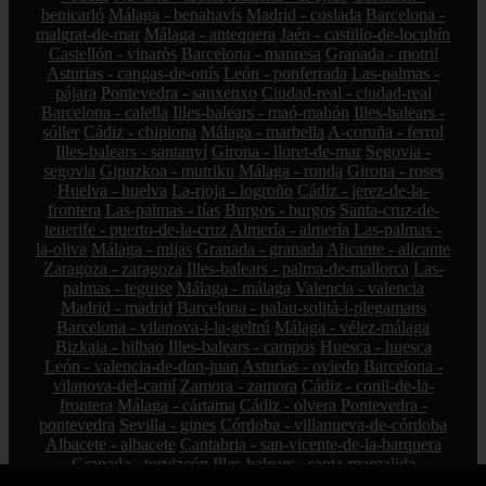
benicarló
Málaga - benahavís
Madrid - coslada
Barcelona -
malgrat-de-mar
Málaga - antequera
Jaén - castillo-de-locubín
Castellón - vinaròs
Barcelona - manresa
Granada - motril
Asturias - cangas-de-onís
León - ponferrada
Las-palmas -
pájara
Pontevedra - sanxenxo
Ciudad-real - ciudad-real
Barcelona - calella
Illes-balears - maó-mahón
Illes-balears -
sóller
Cádiz - chipiona
Málaga - marbella
A-coruña - ferrol
Illes-balears - santanyí
Girona - lloret-de-mar
Segovia -
segovia
Gipuzkoa - mutriku
Málaga - ronda
Girona - roses
Huelva - huelva
La-rioja - logroño
Cádiz - jerez-de-la-
frontera
Las-palmas - tías
Burgos - burgos
Santa-cruz-de-
tenerife - puerto-de-la-cruz
Almería - almería
Las-palmas -
la-oliva
Málaga - mijas
Granada - granada
Alicante - alicante
Zaragoza - zaragoza
Illes-balears - palma-de-mallorca
Las-
palmas - teguise
Málaga - málaga
Valencia - valencia
Madrid - madrid
Barcelona - palau-solità-i-plegamans
Barcelona - vilanova-i-la-geltrú
Málaga - vélez-málaga
Bizkaia - bilbao
Illes-balears - campos
Huesca - huesca
León - valencia-de-don-juan
Asturias - oviedo
Barcelona -
vilanova-del-camí
Zamora - zamora
Cádiz - conil-de-la-
frontera
Málaga - cártama
Cádiz - olvera
Pontevedra -
pontevedra
Sevilla - gines
Córdoba - villanueva-de-córdoba
Albacete - albacete
Cantabria - san-vicente-de-la-barquera
Granada - torvizcón
Illes-balears - santa-margalida
Pontevedra - marín
Zamora - el-perdigón
Bizkaia - sestao