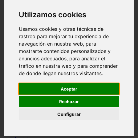
Granada - pulianas
Santa-cruz-de-tenerife - los-llanos-de-aridane
Utilizamos cookies
Cantabria - suances
Sevilla - bormujos
Granada - monachil
Usamos cookies y otras técnicas de
Málaga - júzcar
rastreo para mejorar tu experiencia de
Huesca - isábena
navegación en nuestra web, para
Huesca - alquézar
Huesca - castejón-de-sos
mostrarte contenidos personalizados y
Lleida - alt-àneu
anuncios adecuados, para analizar el
Sevilla - marinaleda
tráfico en nuestra web y para comprender
Córdoba - almedinilla
Navarra - zangoza
de donde llegan nuestros visitantes.
Cantabria - arenas-de-iguña
Barcelona - la-pobla-de-lillet
Murcia - cartagena
Aceptar
Las-palmas - yaiza
Madrid - nuevo-baztán
Rechazar
Sevilla - arahal
Málaga - istán
Configurar
Valladolid - fuensaldaña
Sevilla - salteras
Huesca - biescas
Granada - pampaneira