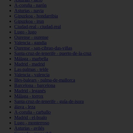
A-coruña - narón
Asturias - navia
Gipuzkoa - hondarribia
Gipuzkoa - irun
Ciudad-real - ciudad-real
Lugo - lugo
Ourense - ourense
Valencia - gandia
Ourense - san-cibrao-das-viñas
Santa-cruz-de-tenerife - puerto-de-la-cruz
Málaga - marbella
Madrid - madrid
Las-palmas - telde
Valencia - valencia
Illes-balears - palma-de-mallorca
Barcelona - barcelona
Madrid - leganés
Málaga - torrox
Santa-cruz-de-tenerife - guía-de-isora
álava - leza
A-coruña - carballo
Madrid - el-boalo
Lugo - monterroso
Asturias - avilés