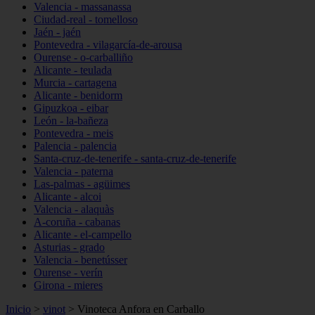
Valencia - massanassa
Ciudad-real - tomelloso
Jaén - jaén
Pontevedra - vilagarcía-de-arousa
Ourense - o-carballiño
Alicante - teulada
Murcia - cartagena
Alicante - benidorm
Gipuzkoa - eibar
León - la-bañeza
Pontevedra - meis
Palencia - palencia
Santa-cruz-de-tenerife - santa-cruz-de-tenerife
Valencia - paterna
Las-palmas - agüimes
Alicante - alcoi
Valencia - alaquàs
A-coruña - cabanas
Alicante - el-campello
Asturias - grado
Valencia - benetússer
Ourense - verín
Girona - mieres
Inicio
>
vinot
>
Vinoteca Anfora en Carballo