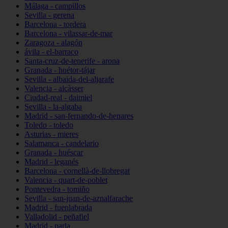
Málaga - campillos
Sevilla - gerena
Barcelona - tordera
Barcelona - vilassar-de-mar
Zaragoza - alagón
ávila - el-barraco
Santa-cruz-de-tenerife - arona
Granada - huétor-tájar
Sevilla - albaida-del-aljarafe
Valencia - alcàsser
Ciudad-real - daimiel
Sevilla - la-algaba
Madrid - san-fernando-de-henares
Toledo - toledo
Asturias - mieres
Salamanca - candelario
Granada - huéscar
Madrid - leganés
Barcelona - cornellà-de-llobregat
Valencia - quart-de-poblet
Pontevedra - tomiño
Sevilla - san-juan-de-aznalfarache
Madrid - fuenlabrada
Valladolid - peñafiel
Madrid - parla