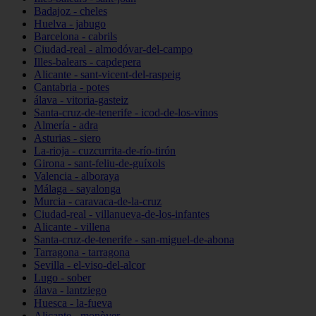
Badajoz - cheles
Huelva - jabugo
Barcelona - cabrils
Ciudad-real - almodóvar-del-campo
Illes-balears - capdepera
Alicante - sant-vicent-del-raspeig
Cantabria - potes
álava - vitoria-gasteiz
Santa-cruz-de-tenerife - icod-de-los-vinos
Almería - adra
Asturias - siero
La-rioja - cuzcurrita-de-río-tirón
Girona - sant-feliu-de-guíxols
Valencia - alboraya
Málaga - sayalonga
Murcia - caravaca-de-la-cruz
Ciudad-real - villanueva-de-los-infantes
Alicante - villena
Santa-cruz-de-tenerife - san-miguel-de-abona
Tarragona - tarragona
Sevilla - el-viso-del-alcor
Lugo - sober
álava - lantziego
Huesca - la-fueva
Alicante - monòver