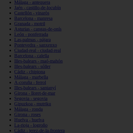
Málaga - antequera
Jaén - castillo-de-locubín
Castellón - vinaròs
Barcelona - manresa
Granada - motril
Asturias - cangas-de-onís
León - ponferrada
Las-palmas - pájara
Pontevedra - sanxenxo
Ciudad-real - ciudad-real
Barcelona - calella
Illes-balears - maó-mahón
Illes-balears - sóller
Cádiz - chipiona
Málaga - marbella
A-coruña - ferrol
Illes-balears - santanyí
Girona - lloret-de-mar
Segovia - segovia
Gipuzkoa - mutriku
Málaga - ronda
Girona - roses
Huelva - huelva
La-rioja - logroño
Cádiz - jerez-de-la-frontera