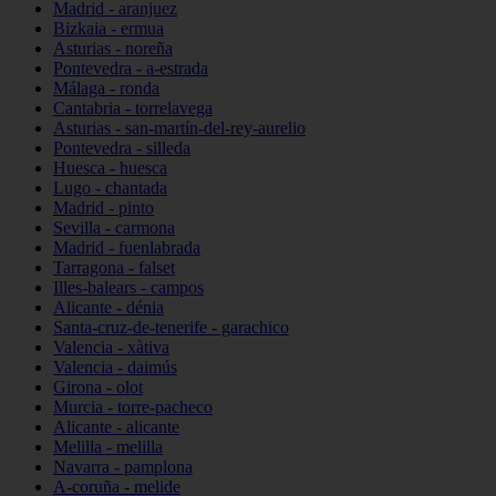
Madrid - aranjuez
Bizkaia - ermua
Asturias - noreña
Pontevedra - a-estrada
Málaga - ronda
Cantabria - torrelavega
Asturias - san-martín-del-rey-aurelio
Pontevedra - silleda
Huesca - huesca
Lugo - chantada
Madrid - pinto
Sevilla - carmona
Madrid - fuenlabrada
Tarragona - falset
Illes-balears - campos
Alicante - dénia
Santa-cruz-de-tenerife - garachico
Valencia - xàtiva
Valencia - daimús
Girona - olot
Murcia - torre-pacheco
Alicante - alicante
Melilla - melilla
Navarra - pamplona
A-coruña - melide