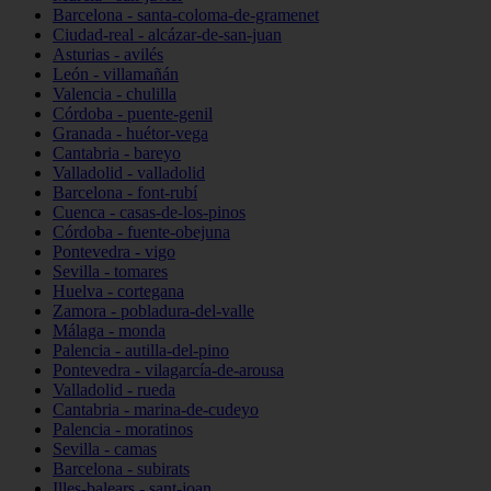
Barcelona - santa-coloma-de-gramenet
Ciudad-real - alcázar-de-san-juan
Asturias - avilés
León - villamañán
Valencia - chulilla
Córdoba - puente-genil
Granada - huétor-vega
Cantabria - bareyo
Valladolid - valladolid
Barcelona - font-rubí
Cuenca - casas-de-los-pinos
Córdoba - fuente-obejuna
Pontevedra - vigo
Sevilla - tomares
Huelva - cortegana
Zamora - pobladura-del-valle
Málaga - monda
Palencia - autilla-del-pino
Pontevedra - vilagarcía-de-arousa
Valladolid - rueda
Cantabria - marina-de-cudeyo
Palencia - moratinos
Sevilla - camas
Barcelona - subirats
Illes-balears - sant-joan