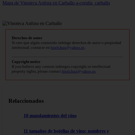
Mapa de Vinoteca Anfora en Carballo
a-coruña_carballo
Derechos de autor
Si cree que algún contenido infringe derechos de autor o propiedad
intelectual, contacte en
bitelchux@yahoo.es
.
Copyright notice
If you believe any content infringes copyright or intellectual
property rights, please contact
bitelchux@yahoo.es
.
Relaccionados
10 mandamientos del vino
11 tamaños de botellas de vino: nombres y