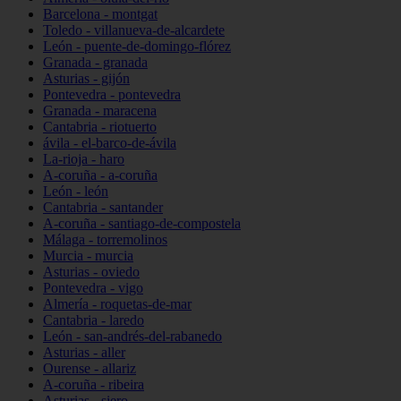
Barcelona - montgat
Toledo - villanueva-de-alcardete
León - puente-de-domingo-flórez
Granada - granada
Asturias - gijón
Pontevedra - pontevedra
Granada - maracena
Cantabria - riotuerto
ávila - el-barco-de-ávila
La-rioja - haro
A-coruña - a-coruña
León - león
Cantabria - santander
A-coruña - santiago-de-compostela
Málaga - torremolinos
Murcia - murcia
Asturias - oviedo
Pontevedra - vigo
Almería - roquetas-de-mar
Cantabria - laredo
León - san-andrés-del-rabanedo
Asturias - aller
Ourense - allariz
A-coruña - ribeira
Asturias - siero