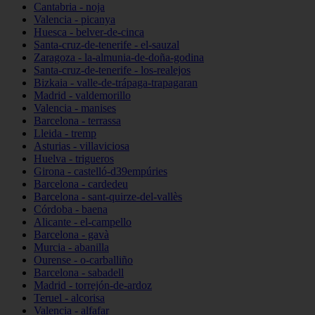
Cantabria - noja
Valencia - picanya
Huesca - belver-de-cinca
Santa-cruz-de-tenerife - el-sauzal
Zaragoza - la-almunia-de-doña-godina
Santa-cruz-de-tenerife - los-realejos
Bizkaia - valle-de-trápaga-trapagaran
Madrid - valdemorillo
Valencia - manises
Barcelona - terrassa
Lleida - tremp
Asturias - villaviciosa
Huelva - trigueros
Girona - castelló-d39empúries
Barcelona - cardedeu
Barcelona - sant-quirze-del-vallès
Córdoba - baena
Alicante - el-campello
Barcelona - gavà
Murcia - abanilla
Ourense - o-carballiño
Barcelona - sabadell
Madrid - torrejón-de-ardoz
Teruel - alcorisa
Valencia - alfafar