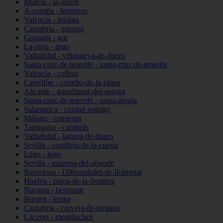
Murcia - la-unión
A-coruña - betanzos
Valencia - mislata
Cantabria - miengo
Granada - gor
La-rioja - tirgo
Valladolid - villanueva-de-duero
Santa-cruz-de-tenerife - santa-cruz-de-tenerife
Valencia - cullera
Castellón - castelló-de-la-plana
Alicante - guardamar-del-segura
Santa-cruz-de-tenerife - santa-úrsula
Salamanca - ciudad-rodrigo
Málaga - estepona
Tarragona - cambrils
Valladolid - laguna-de-duero
Sevilla - castilleja-de-la-cuesta
Lugo - lugo
Sevilla - mairena-del-aljarafe
Barcelona - l39hospitalet-de-llobregat
Huelva - palos-de-la-frontera
Navarra - berriozar
Burgos - lerma
Cantabria - corvera-de-toranzo
Cáceres - montánchez