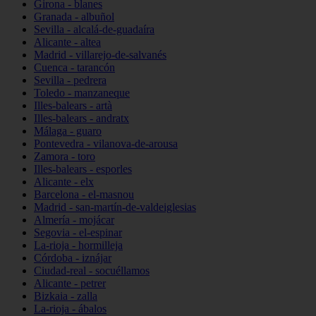
Girona - blanes
Granada - albuñol
Sevilla - alcalá-de-guadaíra
Alicante - altea
Madrid - villarejo-de-salvanés
Cuenca - tarancón
Sevilla - pedrera
Toledo - manzaneque
Illes-balears - artà
Illes-balears - andratx
Málaga - guaro
Pontevedra - vilanova-de-arousa
Zamora - toro
Illes-balears - esporles
Alicante - elx
Barcelona - el-masnou
Madrid - san-martín-de-valdeiglesias
Almería - mojácar
Segovia - el-espinar
La-rioja - hormilleja
Córdoba - iznájar
Ciudad-real - socuéllamos
Alicante - petrer
Bizkaia - zalla
La-rioja - ábalos