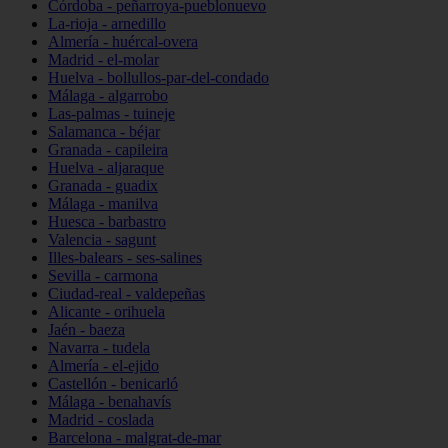
Córdoba - peñarroya-pueblonuevo
La-rioja - arnedillo
Almería - huércal-overa
Madrid - el-molar
Huelva - bollullos-par-del-condado
Málaga - algarrobo
Las-palmas - tuineje
Salamanca - béjar
Granada - capileira
Huelva - aljaraque
Granada - guadix
Málaga - manilva
Huesca - barbastro
Valencia - sagunt
Illes-balears - ses-salines
Sevilla - carmona
Ciudad-real - valdepeñas
Alicante - orihuela
Jaén - baeza
Navarra - tudela
Almería - el-ejido
Castellón - benicarló
Málaga - benahavís
Madrid - coslada
Barcelona - malgrat-de-mar