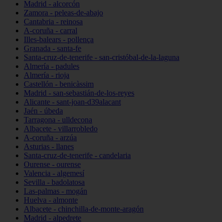
Madrid - alcorcón
Zamora - peleas-de-abajo
Cantabria - reinosa
A-coruña - carral
Illes-balears - pollença
Granada - santa-fe
Santa-cruz-de-tenerife - san-cristóbal-de-la-laguna
Almería - padules
Almería - rioja
Castellón - benicàssim
Madrid - san-sebastián-de-los-reyes
Alicante - sant-joan-d39alacant
Jaén - úbeda
Tarragona - ulldecona
Albacete - villarrobledo
A-coruña - arzúa
Asturias - llanes
Santa-cruz-de-tenerife - candelaria
Ourense - ourense
Valencia - algemesí
Sevilla - badolatosa
Las-palmas - mogán
Huelva - almonte
Albacete - chinchilla-de-monte-aragón
Madrid - alpedrete