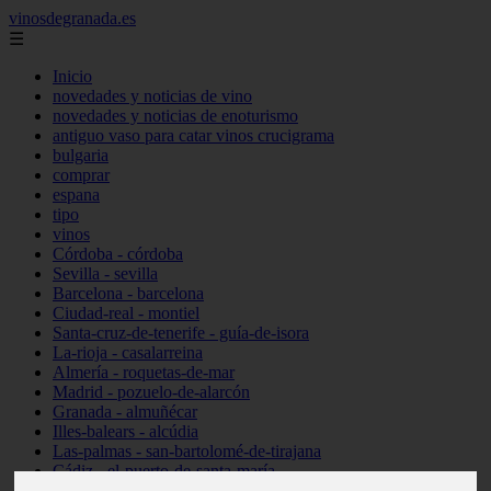
vinosdegranada.es
☰
Inicio
novedades y noticias de vino
novedades y noticias de enoturismo
antiguo vaso para catar vinos crucigrama
bulgaria
comprar
espana
tipo
vinos
Córdoba - córdoba
Sevilla - sevilla
Barcelona - barcelona
Ciudad-real - montiel
Santa-cruz-de-tenerife - guía-de-isora
La-rioja - casalarreina
Almería - roquetas-de-mar
Madrid - pozuelo-de-alarcón
Granada - almuñécar
Illes-balears - alcúdia
Las-palmas - san-bartolomé-de-tirajana
Cádiz - el-puerto-de-santa-maría
Madrid - valdemoro