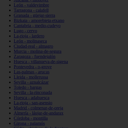
León - valdevimbre
Tarragona - calafell
Granada - güejar-sierra
Bizkaia - amorebieta-etxano
Cantabria - medio-cudeyo
Lugo - cervo
La-rioja - lardero
León - molinaseca
Ciudad-real - almagro
Murcia - molina-de-segura
Zaragoza - fuendejalón
Huesca - villanueva-de-sigena
Pontevedra - o-grove
Las-palmas - arucas
Lleida - mollerussa
Sevilla - aznalcázar
Toledo - bargas
Sevilla - la-rinconada
Huesca - adahuesca
La-rioja - san-asensio
Madrid - colmenar-de-oreja
Almería - láujar-de-andarax
Córdoba - montilla
Girona - palamós