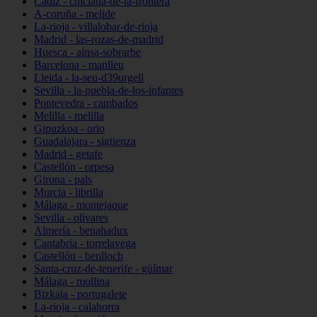
Cádiz - chiclana-de-la-frontera
A-coruña - melide
La-rioja - villalobar-de-rioja
Madrid - las-rozas-de-madrid
Huesca - aínsa-sobrarbe
Barcelona - manlleu
Lleida - la-seu-d39urgell
Sevilla - la-puebla-de-los-infantes
Pontevedra - cambados
Melilla - melilla
Gipuzkoa - orio
Guadalajara - sigüenza
Madrid - getafe
Castellón - orpesa
Girona - pals
Murcia - librilla
Málaga - montejaque
Sevilla - olivares
Almería - benahadux
Cantabria - torrelavega
Castellón - benlloch
Santa-cruz-de-tenerife - güímar
Málaga - mollina
Bizkaia - portugalete
La-rioja - calahorra