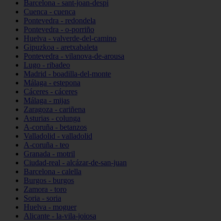
Barcelona - sant-joan-despí
Cuenca - cuenca
Pontevedra - redondela
Pontevedra - o-porriño
Huelva - valverde-del-camino
Gipuzkoa - aretxabaleta
Pontevedra - vilanova-de-arousa
Lugo - ribadeo
Madrid - boadilla-del-monte
Málaga - estepona
Cáceres - cáceres
Málaga - mijas
Zaragoza - cariñena
Asturias - colunga
A-coruña - betanzos
Valladolid - valladolid
A-coruña - teo
Granada - motril
Ciudad-real - alcázar-de-san-juan
Barcelona - calella
Burgos - burgos
Zamora - toro
Soria - soria
Huelva - moguer
Alicante - la-vila-joiosa