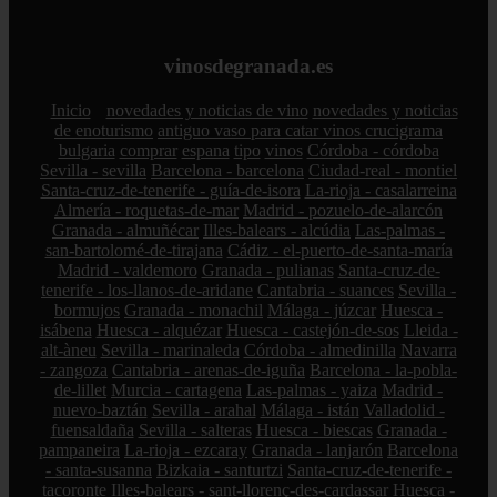
vinosdegranada.es
Inicio
novedades y noticias de vino
novedades y noticias
de enoturismo
antiguo vaso para catar vinos crucigrama
bulgaria
comprar
espana
tipo
vinos
Córdoba - córdoba
Sevilla - sevilla
Barcelona - barcelona
Ciudad-real - montiel
Santa-cruz-de-tenerife - guía-de-isora
La-rioja - casalarreina
Almería - roquetas-de-mar
Madrid - pozuelo-de-alarcón
Granada - almuñécar
Illes-balears - alcúdia
Las-palmas -
san-bartolomé-de-tirajana
Cádiz - el-puerto-de-santa-maría
Madrid - valdemoro
Granada - pulianas
Santa-cruz-de-
tenerife - los-llanos-de-aridane
Cantabria - suances
Sevilla -
bormujos
Granada - monachil
Málaga - júzcar
Huesca -
isábena
Huesca - alquézar
Huesca - castejón-de-sos
Lleida -
alt-àneu
Sevilla - marinaleda
Córdoba - almedinilla
Navarra
- zangoza
Cantabria - arenas-de-iguña
Barcelona - la-pobla-
de-lillet
Murcia - cartagena
Las-palmas - yaiza
Madrid -
nuevo-baztán
Sevilla - arahal
Málaga - istán
Valladolid -
fuensaldaña
Sevilla - salteras
Huesca - biescas
Granada -
pampaneira
La-rioja - ezcaray
Granada - lanjarón
Barcelona
- santa-susanna
Bizkaia - santurtzi
Santa-cruz-de-tenerife -
tacoronte
Illes-balears - sant-llorenç-des-cardassar
Huesca -