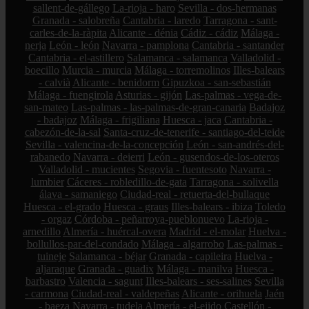
sallent-de-gállego
La-rioja - haro
Sevilla - dos-hermanas
Granada - salobreña
Cantabria - laredo
Tarragona - sant-
carles-de-la-ràpita
Alicante - dénia
Cádiz - cádiz
Málaga -
nerja
León - león
Navarra - pamplona
Cantabria - santander
Cantabria - el-astillero
Salamanca - salamanca
Valladolid -
boecillo
Murcia - murcia
Málaga - torremolinos
Illes-balears
- calvià
Alicante - benidorm
Gipuzkoa - san-sebastián
Málaga - fuengirola
Asturias - gijón
Las-palmas - vega-de-
san-mateo
Las-palmas - las-palmas-de-gran-canaria
Badajoz
- badajoz
Málaga - frigiliana
Huesca - jaca
Cantabria -
cabezón-de-la-sal
Santa-cruz-de-tenerife - santiago-del-teide
Sevilla - valencina-de-la-concepción
León - san-andrés-del-
rabanedo
Navarra - deierri
León - gusendos-de-los-oteros
Valladolid - mucientes
Segovia - fuentesoto
Navarra -
lumbier
Cáceres - robledillo-de-gata
Tarragona - solivella
álava - samaniego
Ciudad-real - retuerta-del-bullaque
Huesca - el-grado
Huesca - graus
Illes-balears - ibiza
Toledo
- orgaz
Córdoba - peñarroya-pueblonuevo
La-rioja -
arnedillo
Almería - huércal-overa
Madrid - el-molar
Huelva -
bollullos-par-del-condado
Málaga - algarrobo
Las-palmas -
tuineje
Salamanca - béjar
Granada - capileira
Huelva -
aljaraque
Granada - guadix
Málaga - manilva
Huesca -
barbastro
Valencia - sagunt
Illes-balears - ses-salines
Sevilla
- carmona
Ciudad-real - valdepeñas
Alicante - orihuela
Jaén
- baeza
Navarra - tudela
Almería - el-ejido
Castellón -