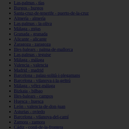
Las-palmas - tías
Burgos - burgos
Santa-cruz-de-tenerife - puerto-de-la-cruz
Almería - almería
Las-palmas - la-oliva
Málaga - mijas
Granada - granada
Alicante - alicante
Zaragoza - zaragoza
Illes-balears - palma-de-mallorca
Las-palmas - teguise
Málaga - málaga
Valencia - valencia
Madrid - madrid
Barcelona - palau-solità-i-plegamans
Barcelona - vilanova-i-la-geltrú
Málaga - vélez-málaga
Bizkaia - bilbao
Illes-balears - campos
Huesca - huesca
León - valencia-de-don-juan
Asturias - oviedo
Barcelona - vilanova-del-camí
Zamora - zamora
Cádiz - conil-de-la-frontera