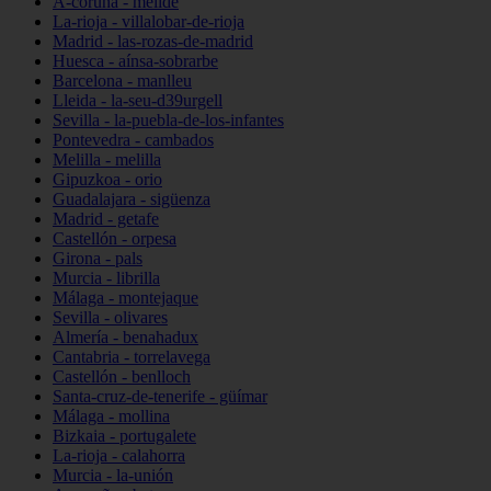
A-coruña - melide
La-rioja - villalobar-de-rioja
Madrid - las-rozas-de-madrid
Huesca - aínsa-sobrarbe
Barcelona - manlleu
Lleida - la-seu-d39urgell
Sevilla - la-puebla-de-los-infantes
Pontevedra - cambados
Melilla - melilla
Gipuzkoa - orio
Guadalajara - sigüenza
Madrid - getafe
Castellón - orpesa
Girona - pals
Murcia - librilla
Málaga - montejaque
Sevilla - olivares
Almería - benahadux
Cantabria - torrelavega
Castellón - benlloch
Santa-cruz-de-tenerife - güímar
Málaga - mollina
Bizkaia - portugalete
La-rioja - calahorra
Murcia - la-unión