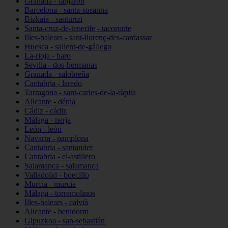
Granada - lanjarón
Barcelona - santa-susanna
Bizkaia - santurtzi
Santa-cruz-de-tenerife - tacoronte
Illes-balears - sant-llorenç-des-cardassar
Huesca - sallent-de-gállego
La-rioja - haro
Sevilla - dos-hermanas
Granada - salobreña
Cantabria - laredo
Tarragona - sant-carles-de-la-ràpita
Alicante - dénia
Cádiz - cádiz
Málaga - nerja
León - león
Navarra - pamplona
Cantabria - santander
Cantabria - el-astillero
Salamanca - salamanca
Valladolid - boecillo
Murcia - murcia
Málaga - torremolinos
Illes-balears - calvià
Alicante - benidorm
Gipuzkoa - san-sebastián