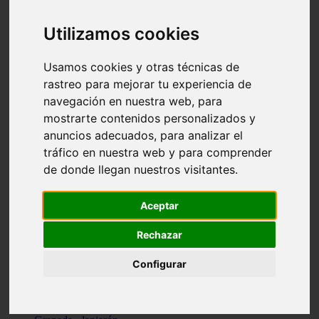
Santa-cruz-de-tenerife - los-llanos-de-aridane
Cantabria - suances
Utilizamos cookies
Sevilla - bormujos
Granada - monachil
Málaga - júzcar
Usamos cookies y otras técnicas de
Huesca - isábena
rastreo para mejorar tu experiencia de
Huesca - alquézar
navegación en nuestra web, para
Huesca - castejón-de-sos
Lleida - alt-àneu
mostrarte contenidos personalizados y
Sevilla - marinaleda
anuncios adecuados, para analizar el
Córdoba - almedinilla
tráfico en nuestra web y para comprender
Navarra - zangoza
Cantabria - arenas-de-iguña
de donde llegan nuestros visitantes.
Barcelona - la-pobla-de-lillet
Murcia - cartagena
Las-palmas - yaiza
Aceptar
Madrid - nuevo-baztán
Sevilla - arahal
Rechazar
Málaga - istán
Valladolid - fuensaldaña
Configurar
Sevilla - salteras
Huesca - biescas
Granada - pampaneira
La-rioja - ezcaray