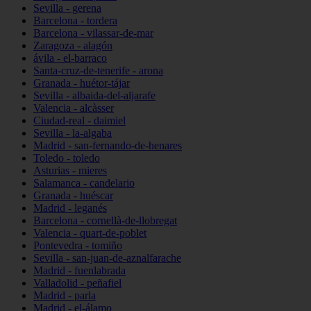
Sevilla - gerena
Barcelona - tordera
Barcelona - vilassar-de-mar
Zaragoza - alagón
ávila - el-barraco
Santa-cruz-de-tenerife - arona
Granada - huétor-tájar
Sevilla - albaida-del-aljarafe
Valencia - alcàsser
Ciudad-real - daimiel
Sevilla - la-algaba
Madrid - san-fernando-de-henares
Toledo - toledo
Asturias - mieres
Salamanca - candelario
Granada - huéscar
Madrid - leganés
Barcelona - cornellà-de-llobregat
Valencia - quart-de-poblet
Pontevedra - tomiño
Sevilla - san-juan-de-aznalfarache
Madrid - fuenlabrada
Valladolid - peñafiel
Madrid - parla
Madrid - el-álamo