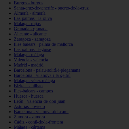
Burgos - burgos
Santa-cruz-de-tenerife - puerto-de-la-cruz
Almería - almería
Las-palmas - la-oliva
Málaga - mijas
Granada - granada
Alicante - alicante
Zaragoza - zaragoza
Illes-balears - palma-de-mallorca
Las-palmas - teguise
Málaga - málaga
Valencia - valencia
Madrid - madrid
Barcelona - palau-solità-i-plegamans
Barcelona - vilanova-i-la-geltrú
Málaga - vélez-málaga
Bizkaia - bilbao
Illes-balears - campos
Huesca - huesca
León - valencia-de-don-juan
Asturias - oviedo
Barcelona - vilanova-del-camí
Zamora - zamora
Cádiz - conil-de-la-frontera
Málaga - cártama