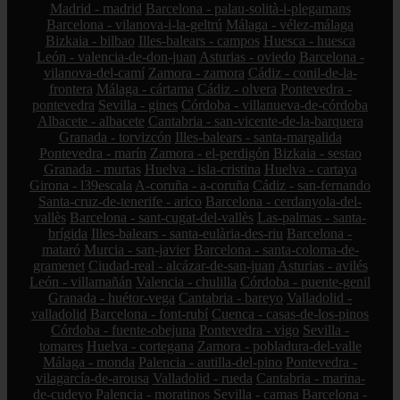
Madrid - madrid
Barcelona - palau-solità-i-plegamans
Barcelona - vilanova-i-la-geltrú
Málaga - vélez-málaga
Bizkaia - bilbao
Illes-balears - campos
Huesca - huesca
León - valencia-de-don-juan
Asturias - oviedo
Barcelona -
vilanova-del-camí
Zamora - zamora
Cádiz - conil-de-la-
frontera
Málaga - cártama
Cádiz - olvera
Pontevedra -
pontevedra
Sevilla - gines
Córdoba - villanueva-de-córdoba
Albacete - albacete
Cantabria - san-vicente-de-la-barquera
Granada - torvizcón
Illes-balears - santa-margalida
Pontevedra - marín
Zamora - el-perdigón
Bizkaia - sestao
Granada - murtas
Huelva - isla-cristina
Huelva - cartaya
Girona - l39escala
A-coruña - a-coruña
Cádiz - san-fernando
Santa-cruz-de-tenerife - arico
Barcelona - cerdanyola-del-
vallès
Barcelona - sant-cugat-del-vallès
Las-palmas - santa-
brígida
Illes-balears - santa-eulària-des-riu
Barcelona -
mataró
Murcia - san-javier
Barcelona - santa-coloma-de-
gramenet
Ciudad-real - alcázar-de-san-juan
Asturias - avilés
León - villamañán
Valencia - chulilla
Córdoba - puente-genil
Granada - huétor-vega
Cantabria - bareyo
Valladolid -
valladolid
Barcelona - font-rubí
Cuenca - casas-de-los-pinos
Córdoba - fuente-obejuna
Pontevedra - vigo
Sevilla -
tomares
Huelva - cortegana
Zamora - pobladura-del-valle
Málaga - monda
Palencia - autilla-del-pino
Pontevedra -
vilagarcía-de-arousa
Valladolid - rueda
Cantabria - marina-
de-cudeyo
Palencia - moratinos
Sevilla - camas
Barcelona -