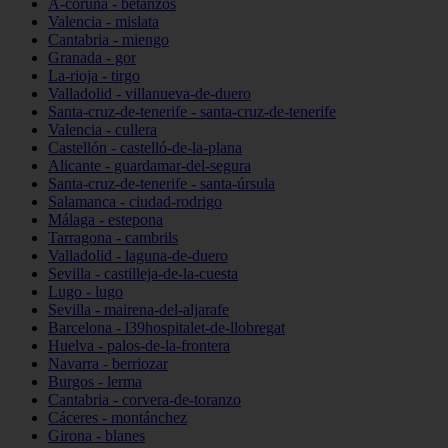
A-coruña - betanzos
Valencia - mislata
Cantabria - miengo
Granada - gor
La-rioja - tirgo
Valladolid - villanueva-de-duero
Santa-cruz-de-tenerife - santa-cruz-de-tenerife
Valencia - cullera
Castellón - castelló-de-la-plana
Alicante - guardamar-del-segura
Santa-cruz-de-tenerife - santa-úrsula
Salamanca - ciudad-rodrigo
Málaga - estepona
Tarragona - cambrils
Valladolid - laguna-de-duero
Sevilla - castilleja-de-la-cuesta
Lugo - lugo
Sevilla - mairena-del-aljarafe
Barcelona - l39hospitalet-de-llobregat
Huelva - palos-de-la-frontera
Navarra - berriozar
Burgos - lerma
Cantabria - corvera-de-toranzo
Cáceres - montánchez
Girona - blanes