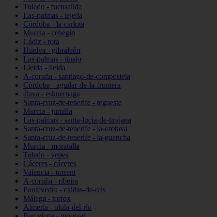
Toledo - fuensalida
Las-palmas - tejeda
Córdoba - la-carlota
Murcia - cehegín
Cádiz - rota
Huelva - gibraleón
Las-palmas - tinajo
Lleida - lleida
A-coruña - santiago-de-compostela
Córdoba - aguilar-de-la-frontera
álava - eskuernaga
Santa-cruz-de-tenerife - tegueste
Murcia - jumilla
Las-palmas - santa-lucía-de-tirajana
Santa-cruz-de-tenerife - la-orotava
Santa-cruz-de-tenerife - la-guancha
Murcia - moratalla
Toledo - yepes
Cáceres - cáceres
Valencia - torrent
A-coruña - ribeira
Pontevedra - caldas-de-reis
Málaga - torrox
Almería - olula-del-río
Barcelona - montgat