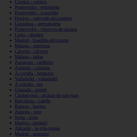
Cuenca - cuenca
Pontevedra - redondela
Pontevedra - o-porriño
Huelva - valverde-del-camino
Gipuzkoa - aretxabaleta
Pontevedra - vilanova-de-arousa
Lugo - ribadeo
Madrid - boadilla-del-monte
Málaga - estepona
Cáceres - cáceres
Málaga - mijas
Zaragoza - cariñena
Asturias - colunga
A-coruña - betanzos
Valladolid - valladolid
A-coruña - teo
Granada - motril
Ciudad-real - alcázar-de-san-juan
Barcelona - calella
Burgos - burgos
Zamora - toro
Soria - soria
Huelva - moguer
Alicante - la-vila-joiosa
Madrid - aranjuez