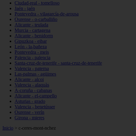
Ciudad-real - tomelloso
Jaén - jaén
Pontevedra - vilagarcía-de-arousa
Ourense - o-carballiño
Alicante - teulada
Murcia - cartagena
Alicante - benidorm
Gipuzkoa - eibar
León - la-bañeza
Pontevedra - meis
Palencia - palencia
Santa-cruz-de-tenerife - santa-cruz-de-tenerife
Valencia - paterna
Las-palmas - agüimes
Alicante - alcoi
Valencia - alaquàs
A-coruña - cabanas
Alicante - el-campello
Asturias - grado
Valencia - benetússer
Ourense - verín
Girona - mieres
Inicio
>
c-ceres-mont-nchez