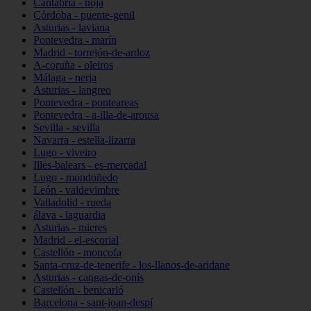
Cantabria - noja
Córdoba - puente-genil
Asturias - laviana
Pontevedra - marín
Madrid - torrejón-de-ardoz
A-coruña - oleiros
Málaga - nerja
Asturias - langreo
Pontevedra - ponteareas
Pontevedra - a-illa-de-arousa
Sevilla - sevilla
Navarra - estella-lizarra
Lugo - viveiro
Illes-balears - es-mercadal
Lugo - mondoñedo
León - valdevimbre
Valladolid - rueda
álava - laguardia
Asturias - mieres
Madrid - el-escorial
Castellón - moncofa
Santa-cruz-de-tenerife - los-llanos-de-aridane
Asturias - cangas-de-onís
Castellón - benicarló
Barcelona - sant-joan-despí