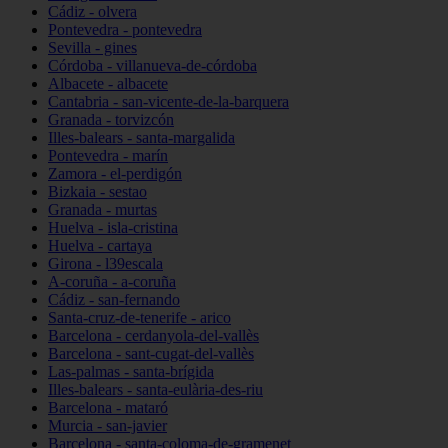
Cádiz - olvera
Pontevedra - pontevedra
Sevilla - gines
Córdoba - villanueva-de-córdoba
Albacete - albacete
Cantabria - san-vicente-de-la-barquera
Granada - torvizcón
Illes-balears - santa-margalida
Pontevedra - marín
Zamora - el-perdigón
Bizkaia - sestao
Granada - murtas
Huelva - isla-cristina
Huelva - cartaya
Girona - l39escala
A-coruña - a-coruña
Cádiz - san-fernando
Santa-cruz-de-tenerife - arico
Barcelona - cerdanyola-del-vallès
Barcelona - sant-cugat-del-vallès
Las-palmas - santa-brígida
Illes-balears - santa-eulària-des-riu
Barcelona - mataró
Murcia - san-javier
Barcelona - santa-coloma-de-gramenet