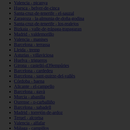
Valencia - picanya
Huesca - belver-de-cinca
Santa-cruz-de-tenerife - el-sauzal
Zaragoza - la-almunia-de-doña-godina
Santa-cruz-de-tenerife - los-realejos
Bizkaia - valle-de-trápaga-trapagaran
Madrid - valdemorillo
Valencia - manises
Barcelona - terrassa
Lleida - tremp
Asturias - villaviciosa
Huelva - trigueros
Girona - castelló-d39empúries
Barcelona - cardedeu
Barcelona - sant-quirze-del-vallès
Córdoba - baena
Alicante - el-campello
Barcelona - gavà
Murcia - abanilla
Ourense - o-carballiño
Barcelona - sabadell
Madrid - torrejón-de-ardoz
Teruel - alcorisa
Valencia - alfafar
Málaga - campillos