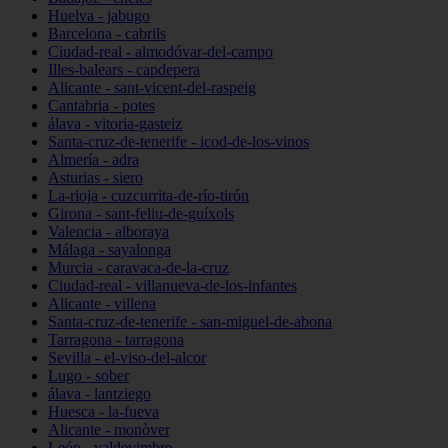
Huelva - jabugo
Barcelona - cabrils
Ciudad-real - almodóvar-del-campo
Illes-balears - capdepera
Alicante - sant-vicent-del-raspeig
Cantabria - potes
álava - vitoria-gasteiz
Santa-cruz-de-tenerife - icod-de-los-vinos
Almería - adra
Asturias - siero
La-rioja - cuzcurrita-de-río-tirón
Girona - sant-feliu-de-guíxols
Valencia - alboraya
Málaga - sayalonga
Murcia - caravaca-de-la-cruz
Ciudad-real - villanueva-de-los-infantes
Alicante - villena
Santa-cruz-de-tenerife - san-miguel-de-abona
Tarragona - tarragona
Sevilla - el-viso-del-alcor
Lugo - sober
álava - lantziego
Huesca - la-fueva
Alicante - monòver
León - valdevimbre