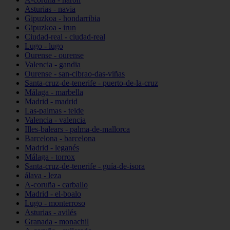
Asturias - navia
Gipuzkoa - hondarribia
Gipuzkoa - irun
Ciudad-real - ciudad-real
Lugo - lugo
Ourense - ourense
Valencia - gandia
Ourense - san-cibrao-das-viñas
Santa-cruz-de-tenerife - puerto-de-la-cruz
Málaga - marbella
Madrid - madrid
Las-palmas - telde
Valencia - valencia
Illes-balears - palma-de-mallorca
Barcelona - barcelona
Madrid - leganés
Málaga - torrox
Santa-cruz-de-tenerife - guía-de-isora
álava - leza
A-coruña - carballo
Madrid - el-boalo
Lugo - monterroso
Asturias - avilés
Granada - monachil