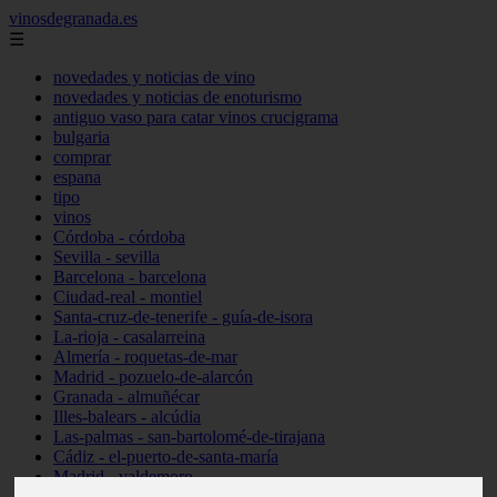
vinosdegranada.es
☰
novedades y noticias de vino
novedades y noticias de enoturismo
antiguo vaso para catar vinos crucigrama
bulgaria
comprar
espana
tipo
vinos
Córdoba - córdoba
Sevilla - sevilla
Barcelona - barcelona
Ciudad-real - montiel
Santa-cruz-de-tenerife - guía-de-isora
La-rioja - casalarreina
Almería - roquetas-de-mar
Madrid - pozuelo-de-alarcón
Granada - almuñécar
Illes-balears - alcúdia
Las-palmas - san-bartolomé-de-tirajana
Cádiz - el-puerto-de-santa-maría
Madrid - valdemoro
Granada - pulianas