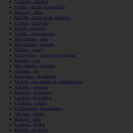
Granada - albuñol
Sevilla - alcalá-de-guadaíra
Alicante - altea
Madrid - villarejo-de-salvanés
Cuenca - tarancón
Sevilla - pedrera
Toledo - manzaneque
Illes-balears - artà
Illes-balears - andratx
Málaga - guaro
Pontevedra - vilanova-de-arousa
Zamora - toro
Illes-balears - esporles
Alicante - elx
Barcelona - el-masnou
Madrid - san-martín-de-valdeiglesias
Almería - mojácar
Segovia - el-espinar
La-rioja - hormilleja
Córdoba - iznájar
Ciudad-real - socuéllamos
Alicante - petrer
Bizkaia - zalla
La-rioja - ábalos
Madrid - alcorcón