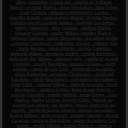
álava - samaniego
Ciudad-real - retuerta-del-bullaque
Huesca - el-grado
Huesca - graus
Illes-balears - ibiza
Toledo
- orgaz
Córdoba - peñarroya-pueblonuevo
La-rioja -
arnedillo
Almería - huércal-overa
Madrid - el-molar
Huelva -
bollullos-par-del-condado
Málaga - algarrobo
Las-palmas -
tuineje
Salamanca - béjar
Granada - capileira
Huelva -
aljaraque
Granada - guadix
Málaga - manilva
Huesca -
barbastro
Valencia - sagunt
Illes-balears - ses-salines
Sevilla
- carmona
Ciudad-real - valdepeñas
Alicante - orihuela
Jaén
- baeza
Navarra - tudela
Almería - el-ejido
Castellón -
benicarló
Málaga - benahavís
Madrid - coslada
Barcelona -
malgrat-de-mar
Málaga - antequera
Jaén - castillo-de-locubín
Castellón - vinaròs
Barcelona - manresa
Granada - motril
Asturias - cangas-de-onís
León - ponferrada
Las-palmas -
pájara
Pontevedra - sanxenxo
Ciudad-real - ciudad-real
Barcelona - calella
Illes-balears - maó-mahón
Illes-balears -
sóller
Cádiz - chipiona
Málaga - marbella
A-coruña - ferrol
Illes-balears - santanyí
Girona - lloret-de-mar
Segovia -
segovia
Gipuzkoa - mutriku
Málaga - ronda
Girona - roses
Huelva - huelva
La-rioja - logroño
Cádiz - jerez-de-la-
frontera
Las-palmas - tías
Burgos - burgos
Santa-cruz-de-
tenerife - puerto-de-la-cruz
Almería - almería
Las-palmas -
la-oliva
Málaga - mijas
Granada - granada
Alicante - alicante
Zaragoza - zaragoza
Illes-balears - palma-de-mallorca
Las-
palmas - teguise
Málaga - málaga
Valencia - valencia