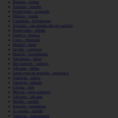
Bizkaia - ermua
Asturias - noreña
Pontevedra - a-estrada
Málaga - ronda
Cantabria - torrelavega
Asturias - san-martín-del-rey-aurelio
Pontevedra - silleda
Huesca - huesca
Lugo - chantada
Madrid - pinto
Sevilla - carmona
Madrid - fuenlabrada
Tarragona - falset
Illes-balears - campos
Alicante - dénia
Santa-cruz-de-tenerife - garachico
Valencia - xàtiva
Valencia - daimús
Girona - olot
Murcia - torre-pacheco
Alicante - alicante
Melilla - melilla
Navarra - pamplona
A-coruña - melide
Valencia - massanassa