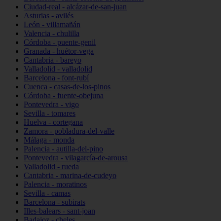
Ciudad-real - alcázar-de-san-juan
Asturias - avilés
León - villamañán
Valencia - chulilla
Córdoba - puente-genil
Granada - huétor-vega
Cantabria - bareyo
Valladolid - valladolid
Barcelona - font-rubí
Cuenca - casas-de-los-pinos
Córdoba - fuente-obejuna
Pontevedra - vigo
Sevilla - tomares
Huelva - cortegana
Zamora - pobladura-del-valle
Málaga - monda
Palencia - autilla-del-pino
Pontevedra - vilagarcía-de-arousa
Valladolid - rueda
Cantabria - marina-de-cudeyo
Palencia - moratinos
Sevilla - camas
Barcelona - subirats
Illes-balears - sant-joan
Badajoz - cheles