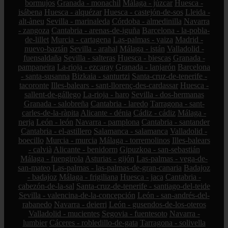
bormujos
Granada - monachil
Málaga - júzcar
Huesca -
isábena
Huesca - alquézar
Huesca - castejón-de-sos
Lleida -
alt-àneu
Sevilla - marinaleda
Córdoba - almedinilla
Navarra
- zangoza
Cantabria - arenas-de-iguña
Barcelona - la-pobla-
de-lillet
Murcia - cartagena
Las-palmas - yaiza
Madrid -
nuevo-baztán
Sevilla - arahal
Málaga - istán
Valladolid -
fuensaldaña
Sevilla - salteras
Huesca - biescas
Granada -
pampaneira
La-rioja - ezcaray
Granada - lanjarón
Barcelona
- santa-susanna
Bizkaia - santurtzi
Santa-cruz-de-tenerife -
tacoronte
Illes-balears - sant-llorenç-des-cardassar
Huesca -
sallent-de-gállego
La-rioja - haro
Sevilla - dos-hermanas
Granada - salobreña
Cantabria - laredo
Tarragona - sant-
carles-de-la-ràpita
Alicante - dénia
Cádiz - cádiz
Málaga -
nerja
León - león
Navarra - pamplona
Cantabria - santander
Cantabria - el-astillero
Salamanca - salamanca
Valladolid -
boecillo
Murcia - murcia
Málaga - torremolinos
Illes-balears
- calvià
Alicante - benidorm
Gipuzkoa - san-sebastián
Málaga - fuengirola
Asturias - gijón
Las-palmas - vega-de-
san-mateo
Las-palmas - las-palmas-de-gran-canaria
Badajoz
- badajoz
Málaga - frigiliana
Huesca - jaca
Cantabria -
cabezón-de-la-sal
Santa-cruz-de-tenerife - santiago-del-teide
Sevilla - valencina-de-la-concepción
León - san-andrés-del-
rabanedo
Navarra - deierri
León - gusendos-de-los-oteros
Valladolid - mucientes
Segovia - fuentesoto
Navarra -
lumbier
Cáceres - robledillo-de-gata
Tarragona - solivella