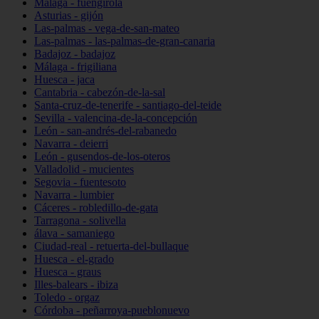
Málaga - fuengirola
Asturias - gijón
Las-palmas - vega-de-san-mateo
Las-palmas - las-palmas-de-gran-canaria
Badajoz - badajoz
Málaga - frigiliana
Huesca - jaca
Cantabria - cabezón-de-la-sal
Santa-cruz-de-tenerife - santiago-del-teide
Sevilla - valencina-de-la-concepción
León - san-andrés-del-rabanedo
Navarra - deierri
León - gusendos-de-los-oteros
Valladolid - mucientes
Segovia - fuentesoto
Navarra - lumbier
Cáceres - robledillo-de-gata
Tarragona - solivella
álava - samaniego
Ciudad-real - retuerta-del-bullaque
Huesca - el-grado
Huesca - graus
Illes-balears - ibiza
Toledo - orgaz
Córdoba - peñarroya-pueblonuevo