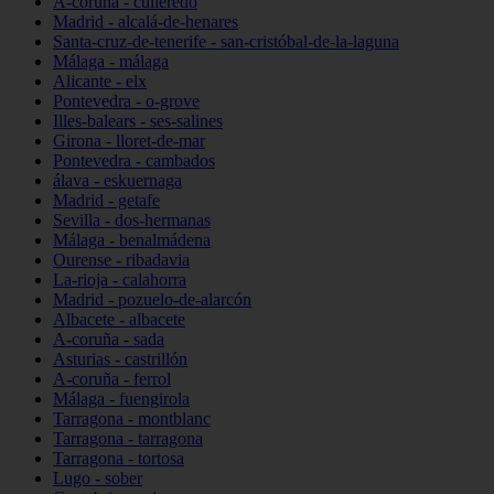
A-coruña - culleredo
Madrid - alcalá-de-henares
Santa-cruz-de-tenerife - san-cristóbal-de-la-laguna
Málaga - málaga
Alicante - elx
Pontevedra - o-grove
Illes-balears - ses-salines
Girona - lloret-de-mar
Pontevedra - cambados
álava - eskuernaga
Madrid - getafe
Sevilla - dos-hermanas
Málaga - benalmádena
Ourense - ribadavia
La-rioja - calahorra
Madrid - pozuelo-de-alarcón
Albacete - albacete
A-coruña - sada
Asturias - castrillón
A-coruña - ferrol
Málaga - fuengirola
Tarragona - montblanc
Tarragona - tarragona
Tarragona - tortosa
Lugo - sober