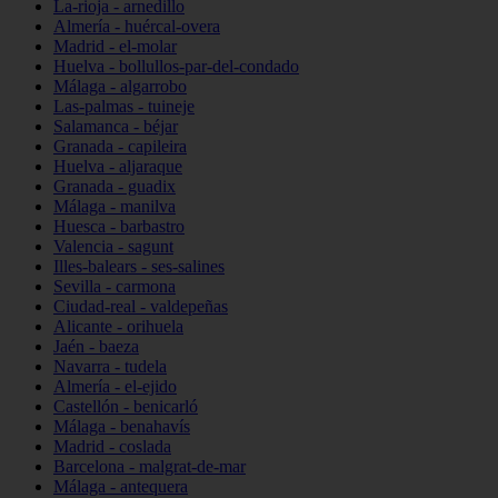
La-rioja - arnedillo
Almería - huércal-overa
Madrid - el-molar
Huelva - bollullos-par-del-condado
Málaga - algarrobo
Las-palmas - tuineje
Salamanca - béjar
Granada - capileira
Huelva - aljaraque
Granada - guadix
Málaga - manilva
Huesca - barbastro
Valencia - sagunt
Illes-balears - ses-salines
Sevilla - carmona
Ciudad-real - valdepeñas
Alicante - orihuela
Jaén - baeza
Navarra - tudela
Almería - el-ejido
Castellón - benicarló
Málaga - benahavís
Madrid - coslada
Barcelona - malgrat-de-mar
Málaga - antequera