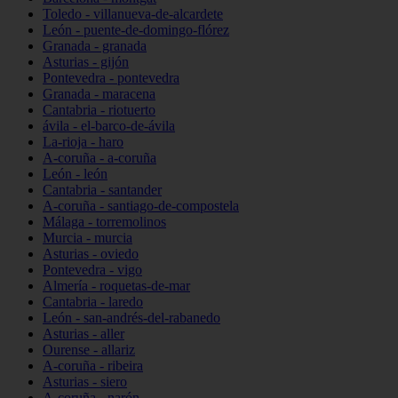
Toledo - villanueva-de-alcardete
León - puente-de-domingo-flórez
Granada - granada
Asturias - gijón
Pontevedra - pontevedra
Granada - maracena
Cantabria - riotuerto
ávila - el-barco-de-ávila
La-rioja - haro
A-coruña - a-coruña
León - león
Cantabria - santander
A-coruña - santiago-de-compostela
Málaga - torremolinos
Murcia - murcia
Asturias - oviedo
Pontevedra - vigo
Almería - roquetas-de-mar
Cantabria - laredo
León - san-andrés-del-rabanedo
Asturias - aller
Ourense - allariz
A-coruña - ribeira
Asturias - siero
A-coruña - narón