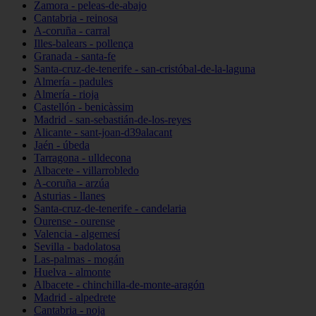
Zamora - peleas-de-abajo
Cantabria - reinosa
A-coruña - carral
Illes-balears - pollença
Granada - santa-fe
Santa-cruz-de-tenerife - san-cristóbal-de-la-laguna
Almería - padules
Almería - rioja
Castellón - benicàssim
Madrid - san-sebastián-de-los-reyes
Alicante - sant-joan-d39alacant
Jaén - úbeda
Tarragona - ulldecona
Albacete - villarrobledo
A-coruña - arzúa
Asturias - llanes
Santa-cruz-de-tenerife - candelaria
Ourense - ourense
Valencia - algemesí
Sevilla - badolatosa
Las-palmas - mogán
Huelva - almonte
Albacete - chinchilla-de-monte-aragón
Madrid - alpedrete
Cantabria - noja