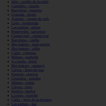
Jaén - castillo-de-locubín
Castellón - vinaròs
Barcelona - manresa
Granada - motril
Asturias - cangas-de-onís
León - ponferrada
Las-palmas - pájara
Pontevedra - sanxenxo
Ciudad-real - ciudad-real
Barcelona - calella
Illes-balears - maó-mahón
Illes-balears - sóller
Cádiz - chipiona
Málaga - marbella
A-coruña - ferrol
Illes-balears - santanyí
Girona - lloret-de-mar
Segovia - segovia
Gipuzkoa - mutriku
Málaga - ronda
Girona - roses
Huelva - huelva
La-rioja - logroño
Cádiz - jerez-de-la-frontera
Las-palmas - tías