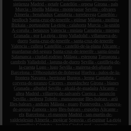
sigüenza
Madrid - getafe
Castellón - orpesa
Girona - pals
Murcia - librilla
Málaga - montejaque
Sevilla - olivares
Almería - benahadux
Cantabria - torrelavega
Castellón -
benlloch
Santa-cruz-de-tenerife - güímar
Málaga - mollina
Bizkaia - portugalete
La-rioja - calahorra
Murcia - la-unión
A-coruña - betanzos
Valencia - mislata
Cantabria - miengo
Granada - gor
La-rioja - tirgo
Valladolid - villanueva-de-
duero
Santa-cruz-de-tenerife - santa-cruz-de-tenerife
Valencia - cullera
Castellón - castelló-de-la-plana
Alicante -
guardamar-del-segura
Santa-cruz-de-tenerife - santa-úrsula
Salamanca - ciudad-rodrigo
Málaga - estepona
Tarragona -
cambrils
Valladolid - laguna-de-duero
Sevilla - castilleja-de-
la-cuesta
Lugo - lugo
Sevilla - mairena-del-aljarafe
Barcelona - l39hospitalet-de-llobregat
Huelva - palos-de-la-
frontera
Navarra - berriozar
Burgos - lerma
Cantabria -
corvera-de-toranzo
Cáceres - montánchez
Girona - blanes
Granada - albuñol
Sevilla - alcalá-de-guadaíra
Alicante -
altea
Madrid - villarejo-de-salvanés
Cuenca - tarancón
Sevilla - pedrera
Toledo - manzaneque
Illes-balears - artà
Illes-balears - andratx
Málaga - guaro
Pontevedra - vilanova-
de-arousa
Zamora - toro
Illes-balears - esporles
Alicante -
elx
Barcelona - el-masnou
Madrid - san-martín-de-
valdeiglesias
Almería - mojácar
Segovia - el-espinar
La-rioja
- hormilleja
Córdoba - iznájar
Ciudad-real - socuéllamos
Alicante - petrer
Bizkaia - zalla
La-rioja - ábalos
Madrid -