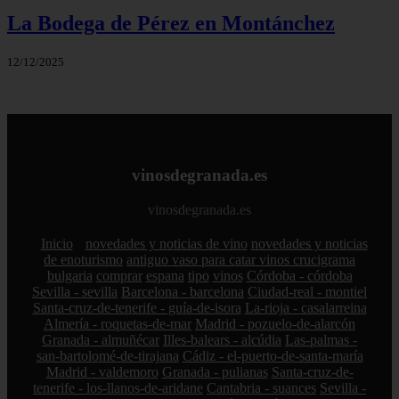
La Bodega de Pérez en Montánchez
12/12/2025
vinosdegranada.es
vinosdegranada.es
Inicio
novedades y noticias de vino
novedades y noticias
de enoturismo
antiguo vaso para catar vinos crucigrama
bulgaria
comprar
espana
tipo
vinos
Córdoba - córdoba
Sevilla - sevilla
Barcelona - barcelona
Ciudad-real - montiel
Santa-cruz-de-tenerife - guía-de-isora
La-rioja - casalarreina
Almería - roquetas-de-mar
Madrid - pozuelo-de-alarcón
Granada - almuñécar
Illes-balears - alcúdia
Las-palmas -
san-bartolomé-de-tirajana
Cádiz - el-puerto-de-santa-maría
Madrid - valdemoro
Granada - pulianas
Santa-cruz-de-
tenerife - los-llanos-de-aridane
Cantabria - suances
Sevilla -