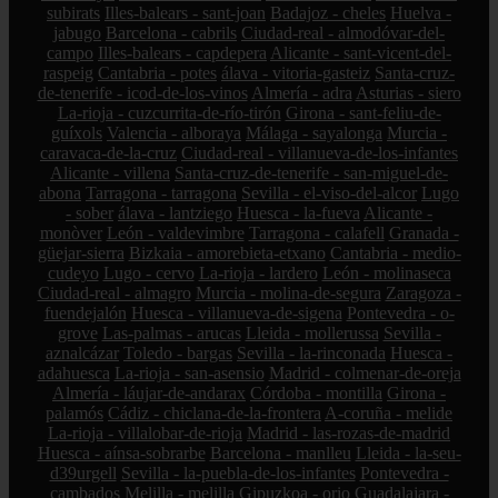
subirats
Illes-balears - sant-joan
Badajoz - cheles
Huelva -
jabugo
Barcelona - cabrils
Ciudad-real - almodóvar-del-
campo
Illes-balears - capdepera
Alicante - sant-vicent-del-
raspeig
Cantabria - potes
álava - vitoria-gasteiz
Santa-cruz-
de-tenerife - icod-de-los-vinos
Almería - adra
Asturias - siero
La-rioja - cuzcurrita-de-río-tirón
Girona - sant-feliu-de-
guíxols
Valencia - alboraya
Málaga - sayalonga
Murcia -
caravaca-de-la-cruz
Ciudad-real - villanueva-de-los-infantes
Alicante - villena
Santa-cruz-de-tenerife - san-miguel-de-
abona
Tarragona - tarragona
Sevilla - el-viso-del-alcor
Lugo
- sober
álava - lantziego
Huesca - la-fueva
Alicante -
monòver
León - valdevimbre
Tarragona - calafell
Granada -
güejar-sierra
Bizkaia - amorebieta-etxano
Cantabria - medio-
cudeyo
Lugo - cervo
La-rioja - lardero
León - molinaseca
Ciudad-real - almagro
Murcia - molina-de-segura
Zaragoza -
fuendejalón
Huesca - villanueva-de-sigena
Pontevedra - o-
grove
Las-palmas - arucas
Lleida - mollerussa
Sevilla -
aznalcázar
Toledo - bargas
Sevilla - la-rinconada
Huesca -
adahuesca
La-rioja - san-asensio
Madrid - colmenar-de-oreja
Almería - láujar-de-andarax
Córdoba - montilla
Girona -
palamós
Cádiz - chiclana-de-la-frontera
A-coruña - melide
La-rioja - villalobar-de-rioja
Madrid - las-rozas-de-madrid
Huesca - aínsa-sobrarbe
Barcelona - manlleu
Lleida - la-seu-
d39urgell
Sevilla - la-puebla-de-los-infantes
Pontevedra -
cambados
Melilla - melilla
Gipuzkoa - orio
Guadalajara -