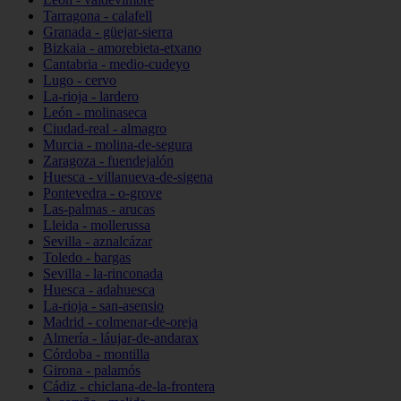
Tarragona - calafell
Granada - güejar-sierra
Bizkaia - amorebieta-etxano
Cantabria - medio-cudeyo
Lugo - cervo
La-rioja - lardero
León - molinaseca
Ciudad-real - almagro
Murcia - molina-de-segura
Zaragoza - fuendejalón
Huesca - villanueva-de-sigena
Pontevedra - o-grove
Las-palmas - arucas
Lleida - mollerussa
Sevilla - aznalcázar
Toledo - bargas
Sevilla - la-rinconada
Huesca - adahuesca
La-rioja - san-asensio
Madrid - colmenar-de-oreja
Almería - láujar-de-andarax
Córdoba - montilla
Girona - palamós
Cádiz - chiclana-de-la-frontera