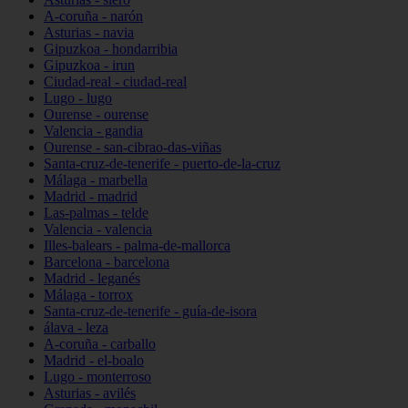
A-coruña - narón
Asturias - navia
Gipuzkoa - hondarribia
Gipuzkoa - irun
Ciudad-real - ciudad-real
Lugo - lugo
Ourense - ourense
Valencia - gandia
Ourense - san-cibrao-das-viñas
Santa-cruz-de-tenerife - puerto-de-la-cruz
Málaga - marbella
Madrid - madrid
Las-palmas - telde
Valencia - valencia
Illes-balears - palma-de-mallorca
Barcelona - barcelona
Madrid - leganés
Málaga - torrox
Santa-cruz-de-tenerife - guía-de-isora
álava - leza
A-coruña - carballo
Madrid - el-boalo
Lugo - monterroso
Asturias - avilés