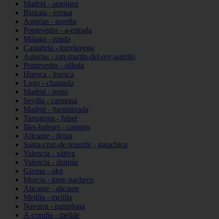
Madrid - aranjuez
Bizkaia - ermua
Asturias - noreña
Pontevedra - a-estrada
Málaga - ronda
Cantabria - torrelavega
Asturias - san-martín-del-rey-aurelio
Pontevedra - silleda
Huesca - huesca
Lugo - chantada
Madrid - pinto
Sevilla - carmona
Madrid - fuenlabrada
Tarragona - falset
Illes-balears - campos
Alicante - dénia
Santa-cruz-de-tenerife - garachico
Valencia - xàtiva
Valencia - daimús
Girona - olot
Murcia - torre-pacheco
Alicante - alicante
Melilla - melilla
Navarra - pamplona
A-coruña - melide