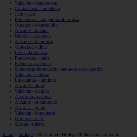
Valencia - massanassa
Ciudad-real - tomelloso
Jaén - jaén
Pontevedra - vilagarcía-de-arousa
Ourense - o-carballiño
Alicante - teulada
Murcia - cartagena
Alicante - benidorm
Gipuzkoa - eibar
León - la-bañeza
Pontevedra - meis
Palencia - palencia
Santa-cruz-de-tenerife - santa-cruz-de-tenerife
Valencia - paterna
Las-palmas - agüimes
Alicante - alcoi
Valencia - alaquàs
A-coruña - cabanas
Alicante - el-campello
Asturias - grado
Valencia - benetússer
Ourense - verín
Girona - mieres
Inicio
>
bodega
>
Restaurante Bodega Bellavista en Almería