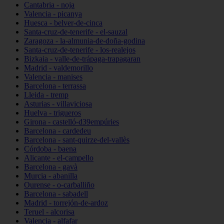
Cantabria - noja
Valencia - picanya
Huesca - belver-de-cinca
Santa-cruz-de-tenerife - el-sauzal
Zaragoza - la-almunia-de-doña-godina
Santa-cruz-de-tenerife - los-realejos
Bizkaia - valle-de-trápaga-trapagaran
Madrid - valdemorillo
Valencia - manises
Barcelona - terrassa
Lleida - tremp
Asturias - villaviciosa
Huelva - trigueros
Girona - castelló-d39empúries
Barcelona - cardedeu
Barcelona - sant-quirze-del-vallès
Córdoba - baena
Alicante - el-campello
Barcelona - gavà
Murcia - abanilla
Ourense - o-carballiño
Barcelona - sabadell
Madrid - torrejón-de-ardoz
Teruel - alcorisa
Valencia - alfafar