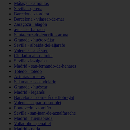
Málaga - campillos
Sevilla - gerena
Barcelona - tordera
Barcelona - vilassar-de-mar
Zaragoza - alagón
ávila - el-barraco
Santa-cruz-de-tenerife - arona
Granada - huétor-tájar
Sevilla - albaida-del-aljarafe
Valencia - alcàsser
Ciudad-real - daimiel
Sevilla - la-algaba
Madrid - san-fernando-de-henares
Toledo - toledo
Asturias - mieres
Salamanca - candelario
Granada - huéscar
Madrid - leganés
Barcelona - cornellà-de-llobregat
Valencia - quart-de-poblet
Pontevedra - tomiño
Sevilla - san-juan-de-aznalfarache
Madrid - fuenlabrada
Valladolid - peñafiel
Madrid - parla