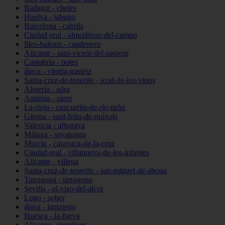
Badajoz - cheles
Huelva - jabugo
Barcelona - cabrils
Ciudad-real - almodóvar-del-campo
Illes-balears - capdepera
Alicante - sant-vicent-del-raspeig
Cantabria - potes
álava - vitoria-gasteiz
Santa-cruz-de-tenerife - icod-de-los-vinos
Almería - adra
Asturias - siero
La-rioja - cuzcurrita-de-río-tirón
Girona - sant-feliu-de-guíxols
Valencia - alboraya
Málaga - sayalonga
Murcia - caravaca-de-la-cruz
Ciudad-real - villanueva-de-los-infantes
Alicante - villena
Santa-cruz-de-tenerife - san-miguel-de-abona
Tarragona - tarragona
Sevilla - el-viso-del-alcor
Lugo - sober
álava - lantziego
Huesca - la-fueva
Alicante - monòver