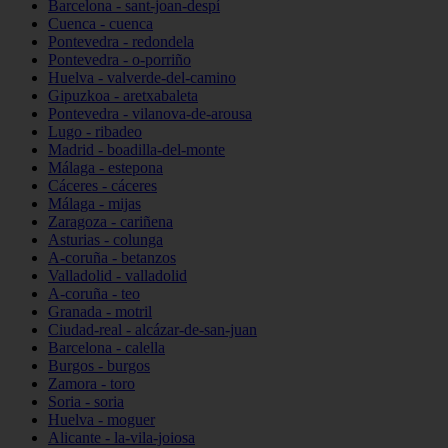
Barcelona - sant-joan-despí
Cuenca - cuenca
Pontevedra - redondela
Pontevedra - o-porriño
Huelva - valverde-del-camino
Gipuzkoa - aretxabaleta
Pontevedra - vilanova-de-arousa
Lugo - ribadeo
Madrid - boadilla-del-monte
Málaga - estepona
Cáceres - cáceres
Málaga - mijas
Zaragoza - cariñena
Asturias - colunga
A-coruña - betanzos
Valladolid - valladolid
A-coruña - teo
Granada - motril
Ciudad-real - alcázar-de-san-juan
Barcelona - calella
Burgos - burgos
Zamora - toro
Soria - soria
Huelva - moguer
Alicante - la-vila-joiosa