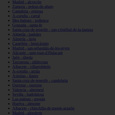
Madrid - alcorcón
Zamora - peleas-de-abajo
Cantabria - reinosa
A-coruña - carral
Illes-balears - pollença
Granada - santa-fe
Santa-cruz-de-tenerife - san-cristóbal-de-la-laguna
Almería - padules
Almería - rioja
Castellón - benicàssim
Madrid - san-sebastián-de-los-reyes
Alicante - sant-joan-d39alacant
Jaén - úbeda
Tarragona - ulldecona
Albacete - villarrobledo
A-coruña - arzúa
Asturias - llanes
Santa-cruz-de-tenerife - candelaria
Ourense - ourense
Valencia - algemesí
Sevilla - badolatosa
Las-palmas - mogán
Huelva - almonte
Albacete - chinchilla-de-monte-aragón
Madrid - alpedrete