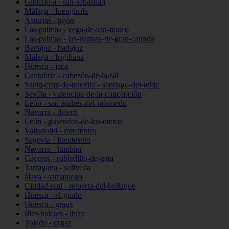
Gipuzkoa - san-sebastián
Málaga - fuengirola
Asturias - gijón
Las-palmas - vega-de-san-mateo
Las-palmas - las-palmas-de-gran-canaria
Badajoz - badajoz
Málaga - frigiliana
Huesca - jaca
Cantabria - cabezón-de-la-sal
Santa-cruz-de-tenerife - santiago-del-teide
Sevilla - valencina-de-la-concepción
León - san-andrés-del-rabanedo
Navarra - deierri
León - gusendos-de-los-oteros
Valladolid - mucientes
Segovia - fuentesoto
Navarra - lumbier
Cáceres - robledillo-de-gata
Tarragona - solivella
álava - samaniego
Ciudad-real - retuerta-del-bullaque
Huesca - el-grado
Huesca - graus
Illes-balears - ibiza
Toledo - orgaz