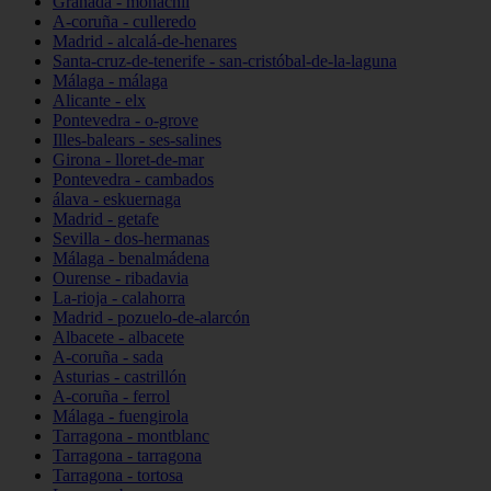
Granada - monachil
A-coruña - culleredo
Madrid - alcalá-de-henares
Santa-cruz-de-tenerife - san-cristóbal-de-la-laguna
Málaga - málaga
Alicante - elx
Pontevedra - o-grove
Illes-balears - ses-salines
Girona - lloret-de-mar
Pontevedra - cambados
álava - eskuernaga
Madrid - getafe
Sevilla - dos-hermanas
Málaga - benalmádena
Ourense - ribadavia
La-rioja - calahorra
Madrid - pozuelo-de-alarcón
Albacete - albacete
A-coruña - sada
Asturias - castrillón
A-coruña - ferrol
Málaga - fuengirola
Tarragona - montblanc
Tarragona - tarragona
Tarragona - tortosa