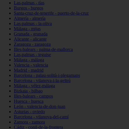
Las-palmas - tías
Burgos - burgos
Santa-cruz-de-tenerife - puerto-de-la-cruz
Almería - almería
Las-palmas - la-oliva
Málaga - mijas
Granada - granada
Alicante - alicante
Zaragoza - zaragoza
Illes-balears - palma-de-mallorca
Las-palmas - teguise
Málaga - málaga
Valencia - valencia
Madrid - madrid
Barcelona - palau-solità-i-plegamans
Barcelona - vilanova-i-la-geltrú
Málaga - vélez-málaga
Bizkaia - bilbao
Illes-balears - campos
Huesca - huesca
León - valencia-de-don-juan
Asturias - oviedo
Barcelona - vilanova-del-camí
Zamora - zamora
Cádiz - conil-de-la-frontera