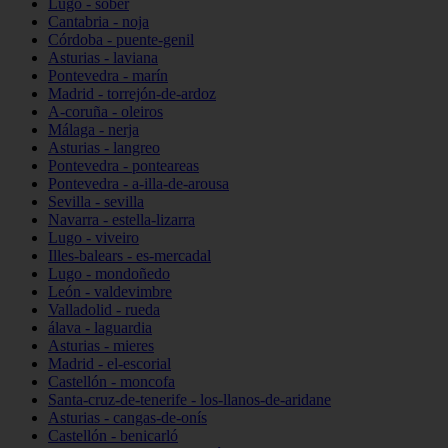
Lugo - sober
Cantabria - noja
Córdoba - puente-genil
Asturias - laviana
Pontevedra - marín
Madrid - torrejón-de-ardoz
A-coruña - oleiros
Málaga - nerja
Asturias - langreo
Pontevedra - ponteareas
Pontevedra - a-illa-de-arousa
Sevilla - sevilla
Navarra - estella-lizarra
Lugo - viveiro
Illes-balears - es-mercadal
Lugo - mondoñedo
León - valdevimbre
Valladolid - rueda
álava - laguardia
Asturias - mieres
Madrid - el-escorial
Castellón - moncofa
Santa-cruz-de-tenerife - los-llanos-de-aridane
Asturias - cangas-de-onís
Castellón - benicarló