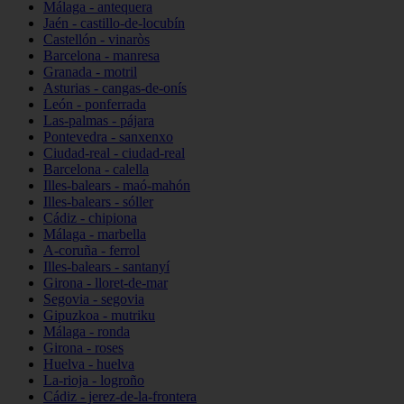
Málaga - antequera
Jaén - castillo-de-locubín
Castellón - vinaròs
Barcelona - manresa
Granada - motril
Asturias - cangas-de-onís
León - ponferrada
Las-palmas - pájara
Pontevedra - sanxenxo
Ciudad-real - ciudad-real
Barcelona - calella
Illes-balears - maó-mahón
Illes-balears - sóller
Cádiz - chipiona
Málaga - marbella
A-coruña - ferrol
Illes-balears - santanyí
Girona - lloret-de-mar
Segovia - segovia
Gipuzkoa - mutriku
Málaga - ronda
Girona - roses
Huelva - huelva
La-rioja - logroño
Cádiz - jerez-de-la-frontera