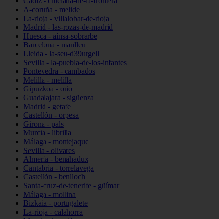
Cádiz - chiclana-de-la-frontera
A-coruña - melide
La-rioja - villalobar-de-rioja
Madrid - las-rozas-de-madrid
Huesca - aínsa-sobrarbe
Barcelona - manlleu
Lleida - la-seu-d39urgell
Sevilla - la-puebla-de-los-infantes
Pontevedra - cambados
Melilla - melilla
Gipuzkoa - orio
Guadalajara - sigüenza
Madrid - getafe
Castellón - orpesa
Girona - pals
Murcia - librilla
Málaga - montejaque
Sevilla - olivares
Almería - benahadux
Cantabria - torrelavega
Castellón - benlloch
Santa-cruz-de-tenerife - güímar
Málaga - mollina
Bizkaia - portugalete
La-rioja - calahorra