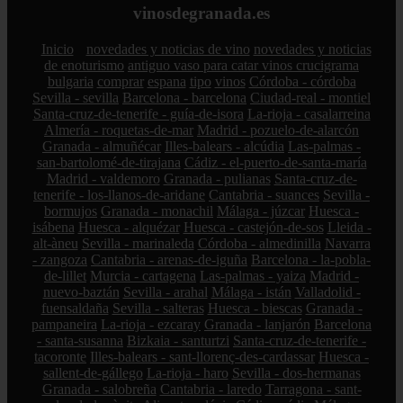
vinosdegranada.es
Inicio
novedades y noticias de vino
novedades y noticias
de enoturismo
antiguo vaso para catar vinos crucigrama
bulgaria
comprar
espana
tipo
vinos
Córdoba - córdoba
Sevilla - sevilla
Barcelona - barcelona
Ciudad-real - montiel
Santa-cruz-de-tenerife - guía-de-isora
La-rioja - casalarreina
Almería - roquetas-de-mar
Madrid - pozuelo-de-alarcón
Granada - almuñécar
Illes-balears - alcúdia
Las-palmas -
san-bartolomé-de-tirajana
Cádiz - el-puerto-de-santa-maría
Madrid - valdemoro
Granada - pulianas
Santa-cruz-de-
tenerife - los-llanos-de-aridane
Cantabria - suances
Sevilla -
bormujos
Granada - monachil
Málaga - júzcar
Huesca -
isábena
Huesca - alquézar
Huesca - castejón-de-sos
Lleida -
alt-àneu
Sevilla - marinaleda
Córdoba - almedinilla
Navarra
- zangoza
Cantabria - arenas-de-iguña
Barcelona - la-pobla-
de-lillet
Murcia - cartagena
Las-palmas - yaiza
Madrid -
nuevo-baztán
Sevilla - arahal
Málaga - istán
Valladolid -
fuensaldaña
Sevilla - salteras
Huesca - biescas
Granada -
pampaneira
La-rioja - ezcaray
Granada - lanjarón
Barcelona
- santa-susanna
Bizkaia - santurtzi
Santa-cruz-de-tenerife -
tacoronte
Illes-balears - sant-llorenç-des-cardassar
Huesca -
sallent-de-gállego
La-rioja - haro
Sevilla - dos-hermanas
Granada - salobreña
Cantabria - laredo
Tarragona - sant-