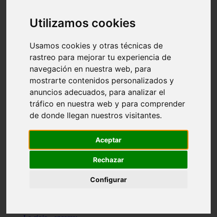
Granada - pulianas
Santa-cruz-de-tenerife - los-llanos-de-aridane
Utilizamos cookies
Cantabria - suances
Sevilla - bormujos
Granada - monachil
Usamos cookies y otras técnicas de
Málaga - júzcar
rastreo para mejorar tu experiencia de
Huesca - isábena
navegación en nuestra web, para
Huesca - alquézar
Huesca - castejón-de-sos
mostrarte contenidos personalizados y
Lleida - alt-àneu
anuncios adecuados, para analizar el
Sevilla - marinaleda
tráfico en nuestra web y para comprender
Córdoba - almedinilla
Navarra - zangoza
de donde llegan nuestros visitantes.
Cantabria - arenas-de-iguña
Barcelona - la-pobla-de-lillet
Murcia - cartagena
Aceptar
Las-palmas - yaiza
Madrid - nuevo-baztán
Rechazar
Sevilla - arahal
Málaga - istán
Configurar
Valladolid - fuensaldaña
Sevilla - salteras
Huesca - biescas
Granada - pampaneira