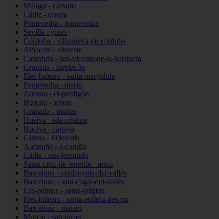
Málaga - cártama
Cádiz - olvera
Pontevedra - pontevedra
Sevilla - gines
Córdoba - villanueva-de-córdoba
Albacete - albacete
Cantabria - san-vicente-de-la-barquera
Granada - torvizcón
Illes-balears - santa-margalida
Pontevedra - marín
Zamora - el-perdigón
Bizkaia - sestao
Granada - murtas
Huelva - isla-cristina
Huelva - cartaya
Girona - l39escala
A-coruña - a-coruña
Cádiz - san-fernando
Santa-cruz-de-tenerife - arico
Barcelona - cerdanyola-del-vallès
Barcelona - sant-cugat-del-vallès
Las-palmas - santa-brígida
Illes-balears - santa-eulària-des-riu
Barcelona - mataró
Murcia - san-javier