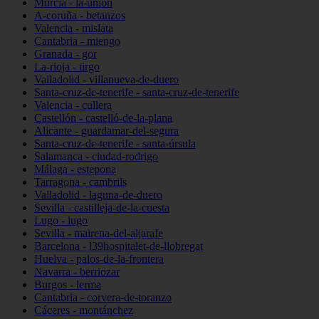
Murcia - la-unión
A-coruña - betanzos
Valencia - mislata
Cantabria - miengo
Granada - gor
La-rioja - tirgo
Valladolid - villanueva-de-duero
Santa-cruz-de-tenerife - santa-cruz-de-tenerife
Valencia - cullera
Castellón - castelló-de-la-plana
Alicante - guardamar-del-segura
Santa-cruz-de-tenerife - santa-úrsula
Salamanca - ciudad-rodrigo
Málaga - estepona
Tarragona - cambrils
Valladolid - laguna-de-duero
Sevilla - castilleja-de-la-cuesta
Lugo - lugo
Sevilla - mairena-del-aljarafe
Barcelona - l39hospitalet-de-llobregat
Huelva - palos-de-la-frontera
Navarra - berriozar
Burgos - lerma
Cantabria - corvera-de-toranzo
Cáceres - montánchez