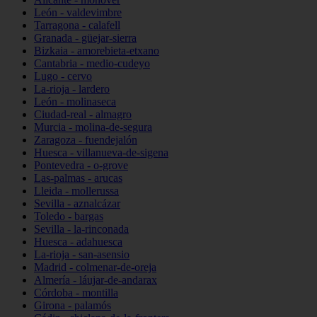
León - valdevimbre
Tarragona - calafell
Granada - güejar-sierra
Bizkaia - amorebieta-etxano
Cantabria - medio-cudeyo
Lugo - cervo
La-rioja - lardero
León - molinaseca
Ciudad-real - almagro
Murcia - molina-de-segura
Zaragoza - fuendejalón
Huesca - villanueva-de-sigena
Pontevedra - o-grove
Las-palmas - arucas
Lleida - mollerussa
Sevilla - aznalcázar
Toledo - bargas
Sevilla - la-rinconada
Huesca - adahuesca
La-rioja - san-asensio
Madrid - colmenar-de-oreja
Almería - láujar-de-andarax
Córdoba - montilla
Girona - palamós