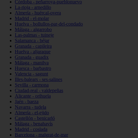
Córdoba - peñarroya-pueblonuevo
La-rioja - arnedillo
Almería - huércal-overa
Madrid - el-molar
Huelva - bollullos-par-del-condado
Málaga - algarrobo
Las-palmas - tuineje
Salamanca - béjar
Granada - capileira
Huelva - aljaraque
Granada - guadix
Málaga - manilva
Huesca - barbastro
Valencia - sagunt
Illes-balears - ses-salines
Sevilla - carmona
Ciudad-real - valdepeñas
Alicante - orihuela
Jaén - baeza
Navarra - tudela
Almería - el-ejido
Castellón - benicarló
Málaga - benahavís
Madrid - coslada
Barcelona - malgrat-de-mar