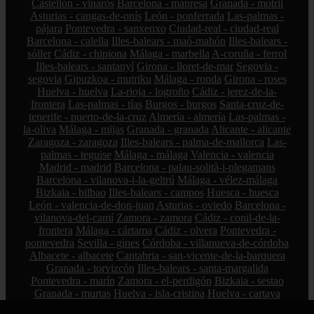
Castellón - vinaròs
Barcelona - manresa
Granada - motril
Asturias - cangas-de-onís
León - ponferrada
Las-palmas -
pájara
Pontevedra - sanxenxo
Ciudad-real - ciudad-real
Barcelona - calella
Illes-balears - maó-mahón
Illes-balears -
sóller
Cádiz - chipiona
Málaga - marbella
A-coruña - ferrol
Illes-balears - santanyí
Girona - lloret-de-mar
Segovia -
segovia
Gipuzkoa - mutriku
Málaga - ronda
Girona - roses
Huelva - huelva
La-rioja - logroño
Cádiz - jerez-de-la-
frontera
Las-palmas - tías
Burgos - burgos
Santa-cruz-de-
tenerife - puerto-de-la-cruz
Almería - almería
Las-palmas -
la-oliva
Málaga - mijas
Granada - granada
Alicante - alicante
Zaragoza - zaragoza
Illes-balears - palma-de-mallorca
Las-
palmas - teguise
Málaga - málaga
Valencia - valencia
Madrid - madrid
Barcelona - palau-solità-i-plegamans
Barcelona - vilanova-i-la-geltrú
Málaga - vélez-málaga
Bizkaia - bilbao
Illes-balears - campos
Huesca - huesca
León - valencia-de-don-juan
Asturias - oviedo
Barcelona -
vilanova-del-camí
Zamora - zamora
Cádiz - conil-de-la-
frontera
Málaga - cártama
Cádiz - olvera
Pontevedra -
pontevedra
Sevilla - gines
Córdoba - villanueva-de-córdoba
Albacete - albacete
Cantabria - san-vicente-de-la-barquera
Granada - torvizcón
Illes-balears - santa-margalida
Pontevedra - marín
Zamora - el-perdigón
Bizkaia - sestao
Granada - murtas
Huelva - isla-cristina
Huelva - cartaya
Girona - l39escala
A-coruña - a-coruña
Cádiz - san-fernando