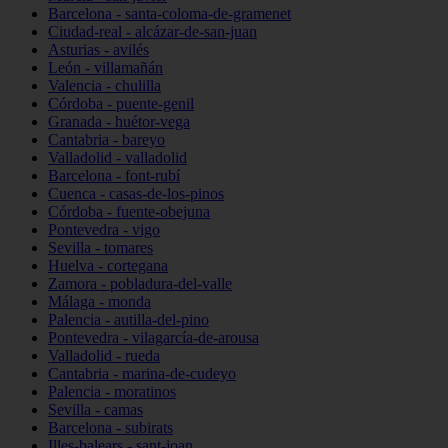
Barcelona - santa-coloma-de-gramenet
Ciudad-real - alcázar-de-san-juan
Asturias - avilés
León - villamañán
Valencia - chulilla
Córdoba - puente-genil
Granada - huétor-vega
Cantabria - bareyo
Valladolid - valladolid
Barcelona - font-rubí
Cuenca - casas-de-los-pinos
Córdoba - fuente-obejuna
Pontevedra - vigo
Sevilla - tomares
Huelva - cortegana
Zamora - pobladura-del-valle
Málaga - monda
Palencia - autilla-del-pino
Pontevedra - vilagarcía-de-arousa
Valladolid - rueda
Cantabria - marina-de-cudeyo
Palencia - moratinos
Sevilla - camas
Barcelona - subirats
Illes-balears - sant-joan