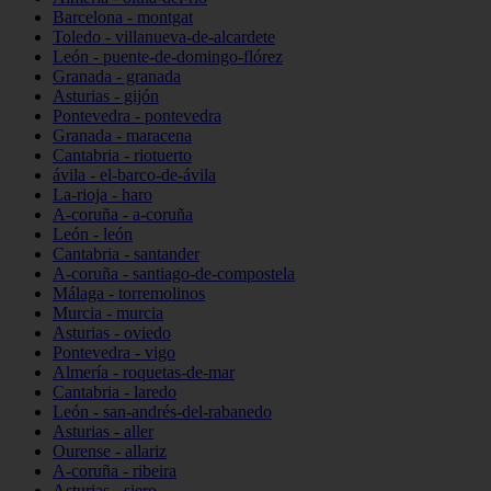
Barcelona - montgat
Toledo - villanueva-de-alcardete
León - puente-de-domingo-flórez
Granada - granada
Asturias - gijón
Pontevedra - pontevedra
Granada - maracena
Cantabria - riotuerto
ávila - el-barco-de-ávila
La-rioja - haro
A-coruña - a-coruña
León - león
Cantabria - santander
A-coruña - santiago-de-compostela
Málaga - torremolinos
Murcia - murcia
Asturias - oviedo
Pontevedra - vigo
Almería - roquetas-de-mar
Cantabria - laredo
León - san-andrés-del-rabanedo
Asturias - aller
Ourense - allariz
A-coruña - ribeira
Asturias - siero