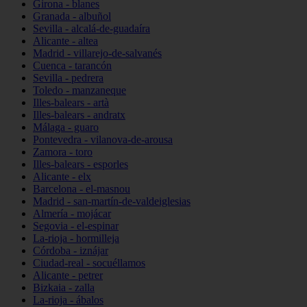
Girona - blanes
Granada - albuñol
Sevilla - alcalá-de-guadaíra
Alicante - altea
Madrid - villarejo-de-salvanés
Cuenca - tarancón
Sevilla - pedrera
Toledo - manzaneque
Illes-balears - artà
Illes-balears - andratx
Málaga - guaro
Pontevedra - vilanova-de-arousa
Zamora - toro
Illes-balears - esporles
Alicante - elx
Barcelona - el-masnou
Madrid - san-martín-de-valdeiglesias
Almería - mojácar
Segovia - el-espinar
La-rioja - hormilleja
Córdoba - iznájar
Ciudad-real - socuéllamos
Alicante - petrer
Bizkaia - zalla
La-rioja - ábalos