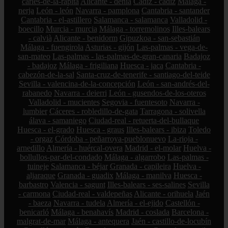
carles-de-la-ràpita
Alicante - dénia
Cádiz - cádiz
Málaga -
nerja
León - león
Navarra - pamplona
Cantabria - santander
Cantabria - el-astillero
Salamanca - salamanca
Valladolid -
boecillo
Murcia - murcia
Málaga - torremolinos
Illes-balears
- calvià
Alicante - benidorm
Gipuzkoa - san-sebastián
Málaga - fuengirola
Asturias - gijón
Las-palmas - vega-de-
san-mateo
Las-palmas - las-palmas-de-gran-canaria
Badajoz
- badajoz
Málaga - frigiliana
Huesca - jaca
Cantabria -
cabezón-de-la-sal
Santa-cruz-de-tenerife - santiago-del-teide
Sevilla - valencina-de-la-concepción
León - san-andrés-del-
rabanedo
Navarra - deierri
León - gusendos-de-los-oteros
Valladolid - mucientes
Segovia - fuentesoto
Navarra -
lumbier
Cáceres - robledillo-de-gata
Tarragona - solivella
álava - samaniego
Ciudad-real - retuerta-del-bullaque
Huesca - el-grado
Huesca - graus
Illes-balears - ibiza
Toledo
- orgaz
Córdoba - peñarroya-pueblonuevo
La-rioja -
arnedillo
Almería - huércal-overa
Madrid - el-molar
Huelva -
bollullos-par-del-condado
Málaga - algarrobo
Las-palmas -
tuineje
Salamanca - béjar
Granada - capileira
Huelva -
aljaraque
Granada - guadix
Málaga - manilva
Huesca -
barbastro
Valencia - sagunt
Illes-balears - ses-salines
Sevilla
- carmona
Ciudad-real - valdepeñas
Alicante - orihuela
Jaén
- baeza
Navarra - tudela
Almería - el-ejido
Castellón -
benicarló
Málaga - benahavís
Madrid - coslada
Barcelona -
malgrat-de-mar
Málaga - antequera
Jaén - castillo-de-locubín