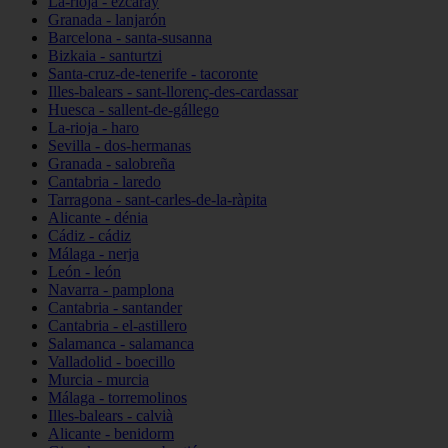
La-rioja - ezcaray
Granada - lanjarón
Barcelona - santa-susanna
Bizkaia - santurtzi
Santa-cruz-de-tenerife - tacoronte
Illes-balears - sant-llorenç-des-cardassar
Huesca - sallent-de-gállego
La-rioja - haro
Sevilla - dos-hermanas
Granada - salobreña
Cantabria - laredo
Tarragona - sant-carles-de-la-ràpita
Alicante - dénia
Cádiz - cádiz
Málaga - nerja
León - león
Navarra - pamplona
Cantabria - santander
Cantabria - el-astillero
Salamanca - salamanca
Valladolid - boecillo
Murcia - murcia
Málaga - torremolinos
Illes-balears - calvià
Alicante - benidorm