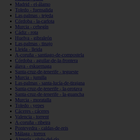
Madrid - el-álamo
Toledo - fuensalida
Las-palmas - tejeda
Córdoba - la-carlota
Murcia - cehegín
Cádiz - rota
Huelva - gibraleón
Las-palmas - tinajo
Lleida - lleida
A-coruña - santiago-de-compostela
Córdoba - aguilar-de-la-frontera
álava - eskuernaga
Santa-cruz-de-tenerife - tegueste
Murcia - jumilla
Las-palmas - santa-lucía-de-tirajana
Santa-cruz-de-tenerife - la-orotava
Santa-cruz-de-tenerife - la-guancha
Murcia - moratalla
Toledo - yepes
Cáceres - cáceres
Valencia - torrent
A-coruña - ribeira
Pontevedra - caldas-de-reis
Málaga - torrox
Almería - olula-del-río