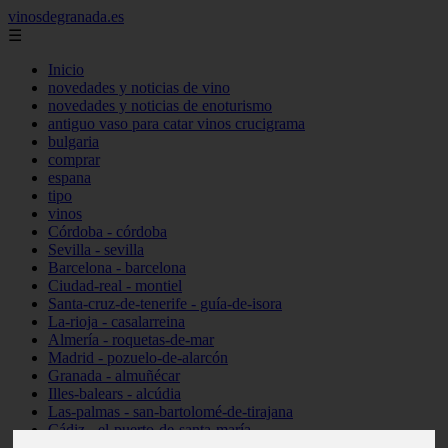
vinosdegranada.es
☰
Inicio
novedades y noticias de vino
novedades y noticias de enoturismo
antiguo vaso para catar vinos crucigrama
bulgaria
comprar
espana
tipo
vinos
Córdoba - córdoba
Sevilla - sevilla
Barcelona - barcelona
Ciudad-real - montiel
Santa-cruz-de-tenerife - guía-de-isora
La-rioja - casalarreina
Almería - roquetas-de-mar
Madrid - pozuelo-de-alarcón
Granada - almuñécar
Illes-balears - alcúdia
Las-palmas - san-bartolomé-de-tirajana
Cádiz - el-puerto-de-santa-maría
Madrid - valdemoro