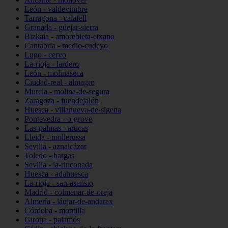
León - valdevimbre
Tarragona - calafell
Granada - güejar-sierra
Bizkaia - amorebieta-etxano
Cantabria - medio-cudeyo
Lugo - cervo
La-rioja - lardero
León - molinaseca
Ciudad-real - almagro
Murcia - molina-de-segura
Zaragoza - fuendejalón
Huesca - villanueva-de-sigena
Pontevedra - o-grove
Las-palmas - arucas
Lleida - mollerussa
Sevilla - aznalcázar
Toledo - bargas
Sevilla - la-rinconada
Huesca - adahuesca
La-rioja - san-asensio
Madrid - colmenar-de-oreja
Almería - láujar-de-andarax
Córdoba - montilla
Girona - palamós