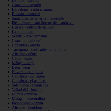
La-rioja - ezcaray
Granada - lanjarón
Barcelona - santa-susanna
Bizkaia - santurtzi
Santa-cruz-de-tenerife - tacoronte
Illes-balears - sant-llorenç-des-cardassar
Huesca - sallent-de-gállego
La-rioja - haro
Sevilla - dos-hermanas
Granada - salobreña
Cantabria - laredo
Tarragona - sant-carles-de-la-ràpita
Alicante - dénia
Cádiz - cádiz
Málaga - nerja
León - león
Navarra - pamplona
Cantabria - santander
Cantabria - el-astillero
Salamanca - salamanca
Valladolid - boecillo
Murcia - murcia
Málaga - torremolinos
Illes-balears - calvià
Alicante - benidorm