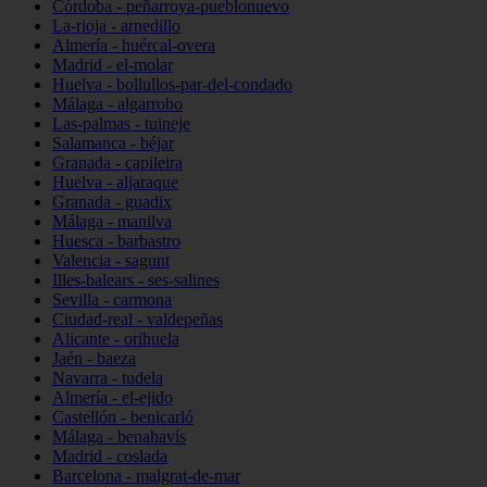
Córdoba - peñarroya-pueblonuevo
La-rioja - arnedillo
Almería - huércal-overa
Madrid - el-molar
Huelva - bollullos-par-del-condado
Málaga - algarrobo
Las-palmas - tuineje
Salamanca - béjar
Granada - capileira
Huelva - aljaraque
Granada - guadix
Málaga - manilva
Huesca - barbastro
Valencia - sagunt
Illes-balears - ses-salines
Sevilla - carmona
Ciudad-real - valdepeñas
Alicante - orihuela
Jaén - baeza
Navarra - tudela
Almería - el-ejido
Castellón - benicarló
Málaga - benahavís
Madrid - coslada
Barcelona - malgrat-de-mar