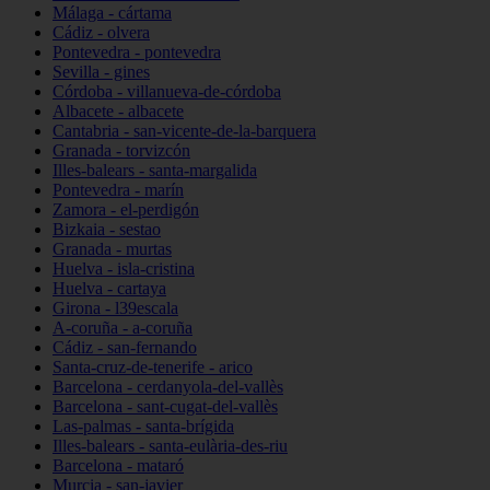
Málaga - cártama
Cádiz - olvera
Pontevedra - pontevedra
Sevilla - gines
Córdoba - villanueva-de-córdoba
Albacete - albacete
Cantabria - san-vicente-de-la-barquera
Granada - torvizcón
Illes-balears - santa-margalida
Pontevedra - marín
Zamora - el-perdigón
Bizkaia - sestao
Granada - murtas
Huelva - isla-cristina
Huelva - cartaya
Girona - l39escala
A-coruña - a-coruña
Cádiz - san-fernando
Santa-cruz-de-tenerife - arico
Barcelona - cerdanyola-del-vallès
Barcelona - sant-cugat-del-vallès
Las-palmas - santa-brígida
Illes-balears - santa-eulària-des-riu
Barcelona - mataró
Murcia - san-javier