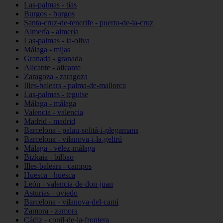
Las-palmas - tías
Burgos - burgos
Santa-cruz-de-tenerife - puerto-de-la-cruz
Almería - almería
Las-palmas - la-oliva
Málaga - mijas
Granada - granada
Alicante - alicante
Zaragoza - zaragoza
Illes-balears - palma-de-mallorca
Las-palmas - teguise
Málaga - málaga
Valencia - valencia
Madrid - madrid
Barcelona - palau-solità-i-plegamans
Barcelona - vilanova-i-la-geltrú
Málaga - vélez-málaga
Bizkaia - bilbao
Illes-balears - campos
Huesca - huesca
León - valencia-de-don-juan
Asturias - oviedo
Barcelona - vilanova-del-camí
Zamora - zamora
Cádiz - conil-de-la-frontera