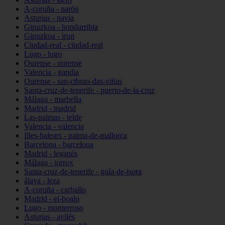
A-coruña - narón
Asturias - navia
Gipuzkoa - hondarribia
Gipuzkoa - irun
Ciudad-real - ciudad-real
Lugo - lugo
Ourense - ourense
Valencia - gandia
Ourense - san-cibrao-das-viñas
Santa-cruz-de-tenerife - puerto-de-la-cruz
Málaga - marbella
Madrid - madrid
Las-palmas - telde
Valencia - valencia
Illes-balears - palma-de-mallorca
Barcelona - barcelona
Madrid - leganés
Málaga - torrox
Santa-cruz-de-tenerife - guía-de-isora
álava - leza
A-coruña - carballo
Madrid - el-boalo
Lugo - monterroso
Asturias - avilés