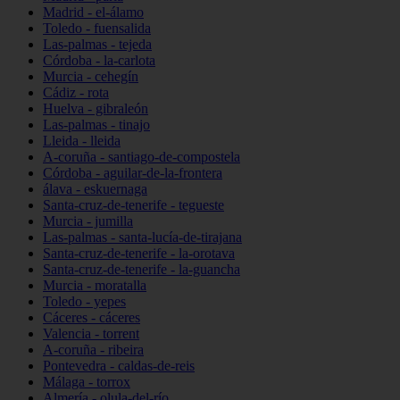
Madrid - el-álamo
Toledo - fuensalida
Las-palmas - tejeda
Córdoba - la-carlota
Murcia - cehegín
Cádiz - rota
Huelva - gibraleón
Las-palmas - tinajo
Lleida - lleida
A-coruña - santiago-de-compostela
Córdoba - aguilar-de-la-frontera
álava - eskuernaga
Santa-cruz-de-tenerife - tegueste
Murcia - jumilla
Las-palmas - santa-lucía-de-tirajana
Santa-cruz-de-tenerife - la-orotava
Santa-cruz-de-tenerife - la-guancha
Murcia - moratalla
Toledo - yepes
Cáceres - cáceres
Valencia - torrent
A-coruña - ribeira
Pontevedra - caldas-de-reis
Málaga - torrox
Almería - olula-del-río