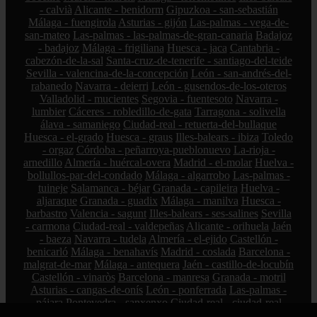
- calvià
Alicante - benidorm
Gipuzkoa - san-sebastián
Málaga - fuengirola
Asturias - gijón
Las-palmas - vega-de-
san-mateo
Las-palmas - las-palmas-de-gran-canaria
Badajoz
- badajoz
Málaga - frigiliana
Huesca - jaca
Cantabria -
cabezón-de-la-sal
Santa-cruz-de-tenerife - santiago-del-teide
Sevilla - valencina-de-la-concepción
León - san-andrés-del-
rabanedo
Navarra - deierri
León - gusendos-de-los-oteros
Valladolid - mucientes
Segovia - fuentesoto
Navarra -
lumbier
Cáceres - robledillo-de-gata
Tarragona - solivella
álava - samaniego
Ciudad-real - retuerta-del-bullaque
Huesca - el-grado
Huesca - graus
Illes-balears - ibiza
Toledo
- orgaz
Córdoba - peñarroya-pueblonuevo
La-rioja -
arnedillo
Almería - huércal-overa
Madrid - el-molar
Huelva -
bollullos-par-del-condado
Málaga - algarrobo
Las-palmas -
tuineje
Salamanca - béjar
Granada - capileira
Huelva -
aljaraque
Granada - guadix
Málaga - manilva
Huesca -
barbastro
Valencia - sagunt
Illes-balears - ses-salines
Sevilla
- carmona
Ciudad-real - valdepeñas
Alicante - orihuela
Jaén
- baeza
Navarra - tudela
Almería - el-ejido
Castellón -
benicarló
Málaga - benahavís
Madrid - coslada
Barcelona -
malgrat-de-mar
Málaga - antequera
Jaén - castillo-de-locubín
Castellón - vinaròs
Barcelona - manresa
Granada - motril
Asturias - cangas-de-onís
León - ponferrada
Las-palmas -
pájara
Pontevedra - sanxenxo
Ciudad-real - ciudad-real
Barcelona - calella
Illes-balears - maó-mahón
Illes-balears -