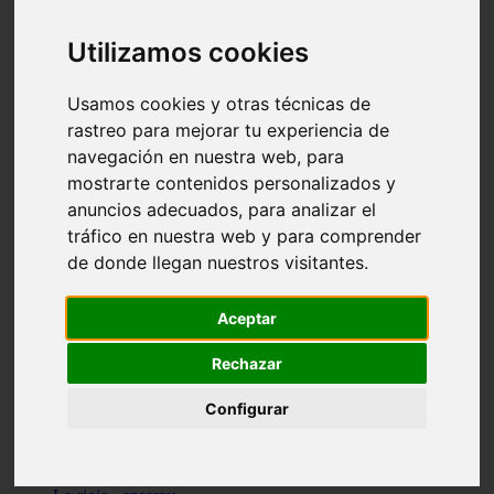
Granada - pulianas
Santa-cruz-de-tenerife - los-llanos-de-aridane
Utilizamos cookies
Cantabria - suances
Sevilla - bormujos
Granada - monachil
Usamos cookies y otras técnicas de
Málaga - júzcar
rastreo para mejorar tu experiencia de
Huesca - isábena
navegación en nuestra web, para
Huesca - alquézar
Huesca - castejón-de-sos
mostrarte contenidos personalizados y
Lleida - alt-àneu
anuncios adecuados, para analizar el
Sevilla - marinaleda
tráfico en nuestra web y para comprender
Córdoba - almedinilla
Navarra - zangoza
de donde llegan nuestros visitantes.
Cantabria - arenas-de-iguña
Barcelona - la-pobla-de-lillet
Murcia - cartagena
Aceptar
Las-palmas - yaiza
Madrid - nuevo-baztán
Rechazar
Sevilla - arahal
Málaga - istán
Configurar
Valladolid - fuensaldaña
Sevilla - salteras
Huesca - biescas
Granada - pampaneira