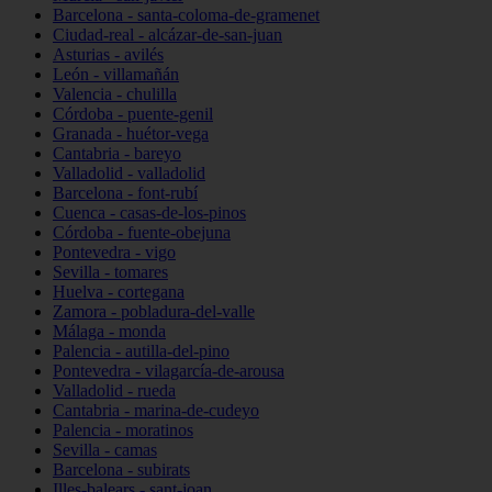
Barcelona - santa-coloma-de-gramenet
Ciudad-real - alcázar-de-san-juan
Asturias - avilés
León - villamañán
Valencia - chulilla
Córdoba - puente-genil
Granada - huétor-vega
Cantabria - bareyo
Valladolid - valladolid
Barcelona - font-rubí
Cuenca - casas-de-los-pinos
Córdoba - fuente-obejuna
Pontevedra - vigo
Sevilla - tomares
Huelva - cortegana
Zamora - pobladura-del-valle
Málaga - monda
Palencia - autilla-del-pino
Pontevedra - vilagarcía-de-arousa
Valladolid - rueda
Cantabria - marina-de-cudeyo
Palencia - moratinos
Sevilla - camas
Barcelona - subirats
Illes-balears - sant-joan