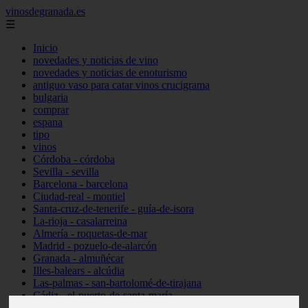
vinosdegranada.es
☰
Inicio
novedades y noticias de vino
novedades y noticias de enoturismo
antiguo vaso para catar vinos crucigrama
bulgaria
comprar
espana
tipo
vinos
Córdoba - córdoba
Sevilla - sevilla
Barcelona - barcelona
Ciudad-real - montiel
Santa-cruz-de-tenerife - guía-de-isora
La-rioja - casalarreina
Almería - roquetas-de-mar
Madrid - pozuelo-de-alarcón
Granada - almuñécar
Illes-balears - alcúdia
Las-palmas - san-bartolomé-de-tirajana
Cádiz - el-puerto-de-santa-maría
Madrid - valdemoro