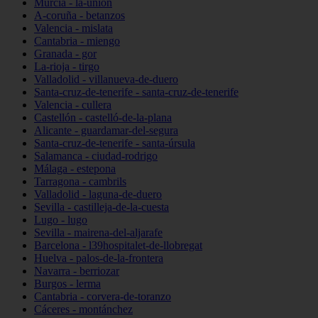
Murcia - la-unión
A-coruña - betanzos
Valencia - mislata
Cantabria - miengo
Granada - gor
La-rioja - tirgo
Valladolid - villanueva-de-duero
Santa-cruz-de-tenerife - santa-cruz-de-tenerife
Valencia - cullera
Castellón - castelló-de-la-plana
Alicante - guardamar-del-segura
Santa-cruz-de-tenerife - santa-úrsula
Salamanca - ciudad-rodrigo
Málaga - estepona
Tarragona - cambrils
Valladolid - laguna-de-duero
Sevilla - castilleja-de-la-cuesta
Lugo - lugo
Sevilla - mairena-del-aljarafe
Barcelona - l39hospitalet-de-llobregat
Huelva - palos-de-la-frontera
Navarra - berriozar
Burgos - lerma
Cantabria - corvera-de-toranzo
Cáceres - montánchez