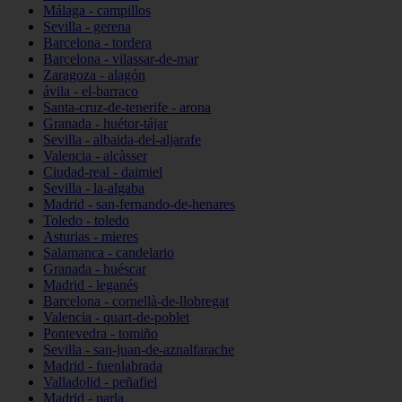
Málaga - campillos
Sevilla - gerena
Barcelona - tordera
Barcelona - vilassar-de-mar
Zaragoza - alagón
ávila - el-barraco
Santa-cruz-de-tenerife - arona
Granada - huétor-tájar
Sevilla - albaida-del-aljarafe
Valencia - alcàsser
Ciudad-real - daimiel
Sevilla - la-algaba
Madrid - san-fernando-de-henares
Toledo - toledo
Asturias - mieres
Salamanca - candelario
Granada - huéscar
Madrid - leganés
Barcelona - cornellà-de-llobregat
Valencia - quart-de-poblet
Pontevedra - tomiño
Sevilla - san-juan-de-aznalfarache
Madrid - fuenlabrada
Valladolid - peñafiel
Madrid - parla