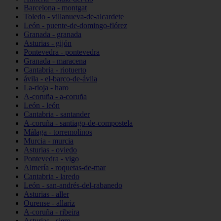
Barcelona - montgat
Toledo - villanueva-de-alcardete
León - puente-de-domingo-flórez
Granada - granada
Asturias - gijón
Pontevedra - pontevedra
Granada - maracena
Cantabria - riotuerto
ávila - el-barco-de-ávila
La-rioja - haro
A-coruña - a-coruña
León - león
Cantabria - santander
A-coruña - santiago-de-compostela
Málaga - torremolinos
Murcia - murcia
Asturias - oviedo
Pontevedra - vigo
Almería - roquetas-de-mar
Cantabria - laredo
León - san-andrés-del-rabanedo
Asturias - aller
Ourense - allariz
A-coruña - ribeira
Asturias - siero