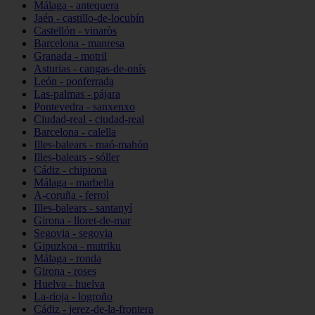
Málaga - antequera
Jaén - castillo-de-locubín
Castellón - vinaròs
Barcelona - manresa
Granada - motril
Asturias - cangas-de-onís
León - ponferrada
Las-palmas - pájara
Pontevedra - sanxenxo
Ciudad-real - ciudad-real
Barcelona - calella
Illes-balears - maó-mahón
Illes-balears - sóller
Cádiz - chipiona
Málaga - marbella
A-coruña - ferrol
Illes-balears - santanyí
Girona - lloret-de-mar
Segovia - segovia
Gipuzkoa - mutriku
Málaga - ronda
Girona - roses
Huelva - huelva
La-rioja - logroño
Cádiz - jerez-de-la-frontera