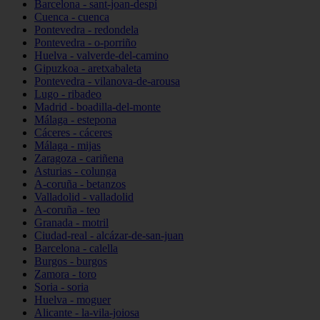
Barcelona - sant-joan-despí
Cuenca - cuenca
Pontevedra - redondela
Pontevedra - o-porriño
Huelva - valverde-del-camino
Gipuzkoa - aretxabaleta
Pontevedra - vilanova-de-arousa
Lugo - ribadeo
Madrid - boadilla-del-monte
Málaga - estepona
Cáceres - cáceres
Málaga - mijas
Zaragoza - cariñena
Asturias - colunga
A-coruña - betanzos
Valladolid - valladolid
A-coruña - teo
Granada - motril
Ciudad-real - alcázar-de-san-juan
Barcelona - calella
Burgos - burgos
Zamora - toro
Soria - soria
Huelva - moguer
Alicante - la-vila-joiosa