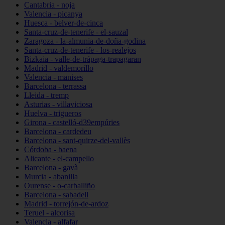
Cantabria - noja
Valencia - picanya
Huesca - belver-de-cinca
Santa-cruz-de-tenerife - el-sauzal
Zaragoza - la-almunia-de-doña-godina
Santa-cruz-de-tenerife - los-realejos
Bizkaia - valle-de-trápaga-trapagaran
Madrid - valdemorillo
Valencia - manises
Barcelona - terrassa
Lleida - tremp
Asturias - villaviciosa
Huelva - trigueros
Girona - castelló-d39empúries
Barcelona - cardedeu
Barcelona - sant-quirze-del-vallès
Córdoba - baena
Alicante - el-campello
Barcelona - gavà
Murcia - abanilla
Ourense - o-carballiño
Barcelona - sabadell
Madrid - torrejón-de-ardoz
Teruel - alcorisa
Valencia - alfafar