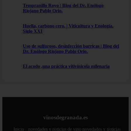
Tempranillo Royo | Blog del Dr. Enólogo
Riojano Pablo Orio.
Huella, carbono cero. | Viticultura y Enología.
Siglo XXI
Uso de sulfuroso, desinfección barricas | Blog del
Dr. Enólogo Riojano Pablo Orio.
El acodo ,una práctica vitivínicola milenaria
vinosdegranada.es
Inicio
novedades y noticias de vino
novedades y noticias