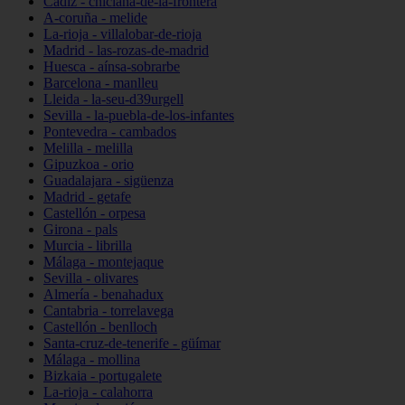
Cádiz - chiclana-de-la-frontera
A-coruña - melide
La-rioja - villalobar-de-rioja
Madrid - las-rozas-de-madrid
Huesca - aínsa-sobrarbe
Barcelona - manlleu
Lleida - la-seu-d39urgell
Sevilla - la-puebla-de-los-infantes
Pontevedra - cambados
Melilla - melilla
Gipuzkoa - orio
Guadalajara - sigüenza
Madrid - getafe
Castellón - orpesa
Girona - pals
Murcia - librilla
Málaga - montejaque
Sevilla - olivares
Almería - benahadux
Cantabria - torrelavega
Castellón - benlloch
Santa-cruz-de-tenerife - güímar
Málaga - mollina
Bizkaia - portugalete
La-rioja - calahorra