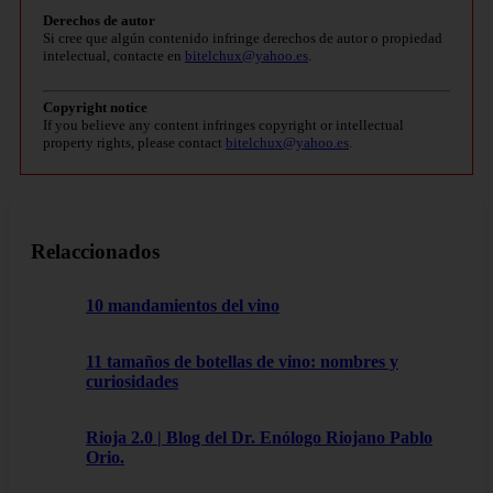
Derechos de autor
Si cree que algún contenido infringe derechos de autor o propiedad
intelectual, contacte en
bitelchux@yahoo.es
.
Copyright notice
If you believe any content infringes copyright or intellectual
property rights, please contact
bitelchux@yahoo.es
.
Relaccionados
10 mandamientos del vino
11 tamaños de botellas de vino: nombres y
curiosidades
Rioja 2.0 | Blog del Dr. Enólogo Riojano Pablo
Orio.