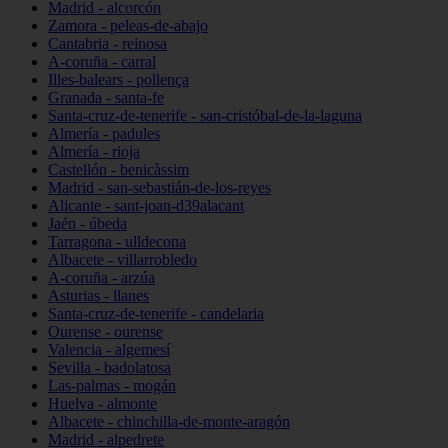
Madrid - alcorcón
Zamora - peleas-de-abajo
Cantabria - reinosa
A-coruña - carral
Illes-balears - pollença
Granada - santa-fe
Santa-cruz-de-tenerife - san-cristóbal-de-la-laguna
Almería - padules
Almería - rioja
Castellón - benicàssim
Madrid - san-sebastián-de-los-reyes
Alicante - sant-joan-d39alacant
Jaén - úbeda
Tarragona - ulldecona
Albacete - villarrobledo
A-coruña - arzúa
Asturias - llanes
Santa-cruz-de-tenerife - candelaria
Ourense - ourense
Valencia - algemesí
Sevilla - badolatosa
Las-palmas - mogán
Huelva - almonte
Albacete - chinchilla-de-monte-aragón
Madrid - alpedrete