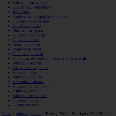
Valencia - massanassa
Ciudad-real - tomelloso
Jaén - jaén
Pontevedra - vilagarcía-de-arousa
Ourense - o-carballiño
Alicante - teulada
Murcia - cartagena
Alicante - benidorm
Gipuzkoa - eibar
León - la-bañeza
Pontevedra - meis
Palencia - palencia
Santa-cruz-de-tenerife - santa-cruz-de-tenerife
Valencia - paterna
Las-palmas - agüimes
Alicante - alcoi
Valencia - alaquàs
A-coruña - cabanas
Alicante - el-campello
Asturias - grado
Valencia - benetússer
Ourense - verín
Girona - mieres
Inicio
>
vinosdegranada
>
Bodega Emilio Rodríguez Díaz (Ribeira