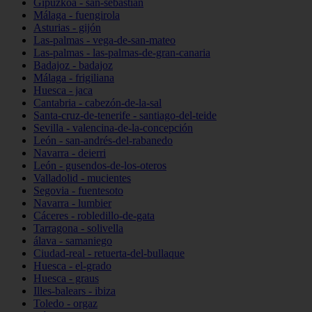
Gipuzkoa - san-sebastián
Málaga - fuengirola
Asturias - gijón
Las-palmas - vega-de-san-mateo
Las-palmas - las-palmas-de-gran-canaria
Badajoz - badajoz
Málaga - frigiliana
Huesca - jaca
Cantabria - cabezón-de-la-sal
Santa-cruz-de-tenerife - santiago-del-teide
Sevilla - valencina-de-la-concepción
León - san-andrés-del-rabanedo
Navarra - deierri
León - gusendos-de-los-oteros
Valladolid - mucientes
Segovia - fuentesoto
Navarra - lumbier
Cáceres - robledillo-de-gata
Tarragona - solivella
álava - samaniego
Ciudad-real - retuerta-del-bullaque
Huesca - el-grado
Huesca - graus
Illes-balears - ibiza
Toledo - orgaz