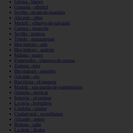
Girona - blanes
Granada - albuñol
Sevilla - alcalá-de-guadaíra
Alicante - altea
Madrid - villarejo-de-salvanés
Cuenca - tarancón
Sevilla - pedrera
Toledo - manzaneque
Illes-balears - artà
Illes-balears - andratx
Málaga - guaro
Pontevedra - vilanova-de-arousa
Zamora - toro
Illes-balears - esporles
Alicante - elx
Barcelona - el-masnou
Madrid - san-martín-de-valdeiglesias
Almería - mojácar
Segovia - el-espinar
La-rioja - hormilleja
Córdoba - iznájar
Ciudad-real - socuéllamos
Alicante - petrer
Bizkaia - zalla
La-rioja - ábalos