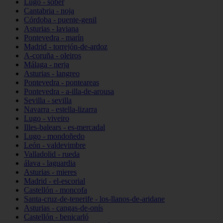
Lugo - sober
Cantabria - noja
Córdoba - puente-genil
Asturias - laviana
Pontevedra - marín
Madrid - torrejón-de-ardoz
A-coruña - oleiros
Málaga - nerja
Asturias - langreo
Pontevedra - ponteareas
Pontevedra - a-illa-de-arousa
Sevilla - sevilla
Navarra - estella-lizarra
Lugo - viveiro
Illes-balears - es-mercadal
Lugo - mondoñedo
León - valdevimbre
Valladolid - rueda
álava - laguardia
Asturias - mieres
Madrid - el-escorial
Castellón - moncofa
Santa-cruz-de-tenerife - los-llanos-de-aridane
Asturias - cangas-de-onís
Castellón - benicarló