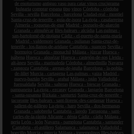
de enoturismo
antiguo vaso para catar vinos crucigrama
bulgaria
comprar
espana
tipo
vinos
Córdoba - córdoba
Sevilla - sevilla
Barcelona - barcelona
Ciudad-real - montiel
Santa-cruz-de-tenerife - guía-de-isora
La-rioja - casalarreina
Almería - roquetas-de-mar
Madrid - pozuelo-de-alarcón
Granada - almuñécar
Illes-balears - alcúdia
Las-palmas -
san-bartolomé-de-tirajana
Cádiz - el-puerto-de-santa-maría
Madrid - valdemoro
Granada - pulianas
Santa-cruz-de-
tenerife - los-llanos-de-aridane
Cantabria - suances
Sevilla -
bormujos
Granada - monachil
Málaga - júzcar
Huesca -
isábena
Huesca - alquézar
Huesca - castejón-de-sos
Lleida -
alt-àneu
Sevilla - marinaleda
Córdoba - almedinilla
Navarra
- zangoza
Cantabria - arenas-de-iguña
Barcelona - la-pobla-
de-lillet
Murcia - cartagena
Las-palmas - yaiza
Madrid -
nuevo-baztán
Sevilla - arahal
Málaga - istán
Valladolid -
fuensaldaña
Sevilla - salteras
Huesca - biescas
Granada -
pampaneira
La-rioja - ezcaray
Granada - lanjarón
Barcelona
- santa-susanna
Bizkaia - santurtzi
Santa-cruz-de-tenerife -
tacoronte
Illes-balears - sant-llorenç-des-cardassar
Huesca -
sallent-de-gállego
La-rioja - haro
Sevilla - dos-hermanas
Granada - salobreña
Cantabria - laredo
Tarragona - sant-
carles-de-la-ràpita
Alicante - dénia
Cádiz - cádiz
Málaga -
nerja
León - león
Navarra - pamplona
Cantabria - santander
Cantabria - el-astillero
Salamanca - salamanca
Valladolid -
boecillo
Murcia - murcia
Málaga - torremolinos
Illes-balears