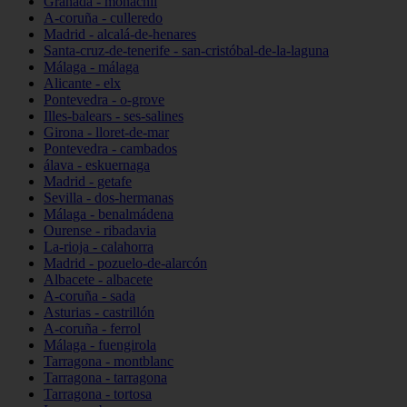
Granada - monachil
A-coruña - culleredo
Madrid - alcalá-de-henares
Santa-cruz-de-tenerife - san-cristóbal-de-la-laguna
Málaga - málaga
Alicante - elx
Pontevedra - o-grove
Illes-balears - ses-salines
Girona - lloret-de-mar
Pontevedra - cambados
álava - eskuernaga
Madrid - getafe
Sevilla - dos-hermanas
Málaga - benalmádena
Ourense - ribadavia
La-rioja - calahorra
Madrid - pozuelo-de-alarcón
Albacete - albacete
A-coruña - sada
Asturias - castrillón
A-coruña - ferrol
Málaga - fuengirola
Tarragona - montblanc
Tarragona - tarragona
Tarragona - tortosa