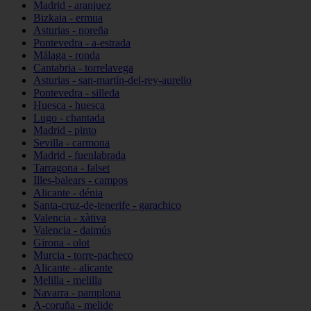
Madrid - aranjuez
Bizkaia - ermua
Asturias - noreña
Pontevedra - a-estrada
Málaga - ronda
Cantabria - torrelavega
Asturias - san-martín-del-rey-aurelio
Pontevedra - silleda
Huesca - huesca
Lugo - chantada
Madrid - pinto
Sevilla - carmona
Madrid - fuenlabrada
Tarragona - falset
Illes-balears - campos
Alicante - dénia
Santa-cruz-de-tenerife - garachico
Valencia - xàtiva
Valencia - daimús
Girona - olot
Murcia - torre-pacheco
Alicante - alicante
Melilla - melilla
Navarra - pamplona
A-coruña - melide