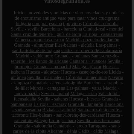
vinosdegranada.es
Inicio
novedades y noticias de vino
novedades y noticias
de enoturismo
antiguo vaso para catar vinos crucigrama
bulgaria
comprar
espana
tipo
vinos
Córdoba - córdoba
Sevilla - sevilla
Barcelona - barcelona
Ciudad-real - montiel
Santa-cruz-de-tenerife - guía-de-isora
La-rioja - casalarreina
Almería - roquetas-de-mar
Madrid - pozuelo-de-alarcón
Granada - almuñécar
Illes-balears - alcúdia
Las-palmas -
san-bartolomé-de-tirajana
Cádiz - el-puerto-de-santa-maría
Madrid - valdemoro
Granada - pulianas
Santa-cruz-de-
tenerife - los-llanos-de-aridane
Cantabria - suances
Sevilla -
bormujos
Granada - monachil
Málaga - júzcar
Huesca -
isábena
Huesca - alquézar
Huesca - castejón-de-sos
Lleida -
alt-àneu
Sevilla - marinaleda
Córdoba - almedinilla
Navarra
- zangoza
Cantabria - arenas-de-iguña
Barcelona - la-pobla-
de-lillet
Murcia - cartagena
Las-palmas - yaiza
Madrid -
nuevo-baztán
Sevilla - arahal
Málaga - istán
Valladolid -
fuensaldaña
Sevilla - salteras
Huesca - biescas
Granada -
pampaneira
La-rioja - ezcaray
Granada - lanjarón
Barcelona
- santa-susanna
Bizkaia - santurtzi
Santa-cruz-de-tenerife -
tacoronte
Illes-balears - sant-llorenç-des-cardassar
Huesca -
sallent-de-gállego
La-rioja - haro
Sevilla - dos-hermanas
Granada - salobreña
Cantabria - laredo
Tarragona - sant-
carles-de-la-ràpita
Alicante - dénia
Cádiz - cádiz
Málaga -