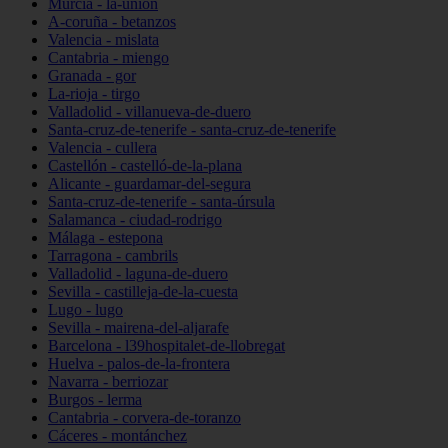
Murcia - la-unión
A-coruña - betanzos
Valencia - mislata
Cantabria - miengo
Granada - gor
La-rioja - tirgo
Valladolid - villanueva-de-duero
Santa-cruz-de-tenerife - santa-cruz-de-tenerife
Valencia - cullera
Castellón - castelló-de-la-plana
Alicante - guardamar-del-segura
Santa-cruz-de-tenerife - santa-úrsula
Salamanca - ciudad-rodrigo
Málaga - estepona
Tarragona - cambrils
Valladolid - laguna-de-duero
Sevilla - castilleja-de-la-cuesta
Lugo - lugo
Sevilla - mairena-del-aljarafe
Barcelona - l39hospitalet-de-llobregat
Huelva - palos-de-la-frontera
Navarra - berriozar
Burgos - lerma
Cantabria - corvera-de-toranzo
Cáceres - montánchez