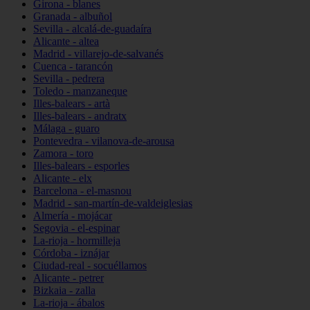
Girona - blanes
Granada - albuñol
Sevilla - alcalá-de-guadaíra
Alicante - altea
Madrid - villarejo-de-salvanés
Cuenca - tarancón
Sevilla - pedrera
Toledo - manzaneque
Illes-balears - artà
Illes-balears - andratx
Málaga - guaro
Pontevedra - vilanova-de-arousa
Zamora - toro
Illes-balears - esporles
Alicante - elx
Barcelona - el-masnou
Madrid - san-martín-de-valdeiglesias
Almería - mojácar
Segovia - el-espinar
La-rioja - hormilleja
Córdoba - iznájar
Ciudad-real - socuéllamos
Alicante - petrer
Bizkaia - zalla
La-rioja - ábalos