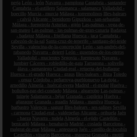
nerja
León - león
Navarra - pamplona
Cantabria - santander
Cantabria - el-astillero
Salamanca - salamanca
Valladolid -
boecillo
Murcia - murcia
Málaga - torremolinos
Illes-balears
- calvià
Alicante - benidorm
Gipuzkoa - san-sebastián
Málaga - fuengirola
Asturias - gijón
Las-palmas - vega-de-
san-mateo
Las-palmas - las-palmas-de-gran-canaria
Badajoz
- badajoz
Málaga - frigiliana
Huesca - jaca
Cantabria -
cabezón-de-la-sal
Santa-cruz-de-tenerife - santiago-del-teide
Sevilla - valencina-de-la-concepción
León - san-andrés-del-
rabanedo
Navarra - deierri
León - gusendos-de-los-oteros
Valladolid - mucientes
Segovia - fuentesoto
Navarra -
lumbier
Cáceres - robledillo-de-gata
Tarragona - solivella
álava - samaniego
Ciudad-real - retuerta-del-bullaque
Huesca - el-grado
Huesca - graus
Illes-balears - ibiza
Toledo
- orgaz
Córdoba - peñarroya-pueblonuevo
La-rioja -
arnedillo
Almería - huércal-overa
Madrid - el-molar
Huelva -
bollullos-par-del-condado
Málaga - algarrobo
Las-palmas -
tuineje
Salamanca - béjar
Granada - capileira
Huelva -
aljaraque
Granada - guadix
Málaga - manilva
Huesca -
barbastro
Valencia - sagunt
Illes-balears - ses-salines
Sevilla
- carmona
Ciudad-real - valdepeñas
Alicante - orihuela
Jaén
- baeza
Navarra - tudela
Almería - el-ejido
Castellón -
benicarló
Málaga - benahavís
Madrid - coslada
Barcelona -
malgrat-de-mar
Málaga - antequera
Jaén - castillo-de-locubín
Castellón - vinaròs
Barcelona - manresa
Granada - motril