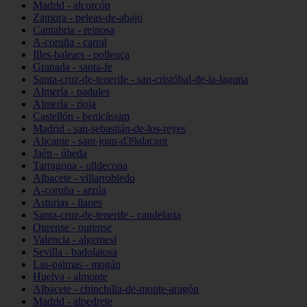
Madrid - alcorcón
Zamora - peleas-de-abajo
Cantabria - reinosa
A-coruña - carral
Illes-balears - pollença
Granada - santa-fe
Santa-cruz-de-tenerife - san-cristóbal-de-la-laguna
Almería - padules
Almería - rioja
Castellón - benicàssim
Madrid - san-sebastián-de-los-reyes
Alicante - sant-joan-d39alacant
Jaén - úbeda
Tarragona - ulldecona
Albacete - villarrobledo
A-coruña - arzúa
Asturias - llanes
Santa-cruz-de-tenerife - candelaria
Ourense - ourense
Valencia - algemesí
Sevilla - badolatosa
Las-palmas - mogán
Huelva - almonte
Albacete - chinchilla-de-monte-aragón
Madrid - alpedrete