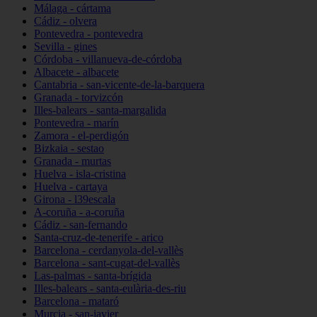
Málaga - cártama
Cádiz - olvera
Pontevedra - pontevedra
Sevilla - gines
Córdoba - villanueva-de-córdoba
Albacete - albacete
Cantabria - san-vicente-de-la-barquera
Granada - torvizcón
Illes-balears - santa-margalida
Pontevedra - marín
Zamora - el-perdigón
Bizkaia - sestao
Granada - murtas
Huelva - isla-cristina
Huelva - cartaya
Girona - l39escala
A-coruña - a-coruña
Cádiz - san-fernando
Santa-cruz-de-tenerife - arico
Barcelona - cerdanyola-del-vallès
Barcelona - sant-cugat-del-vallès
Las-palmas - santa-brígida
Illes-balears - santa-eulària-des-riu
Barcelona - mataró
Murcia - san-javier