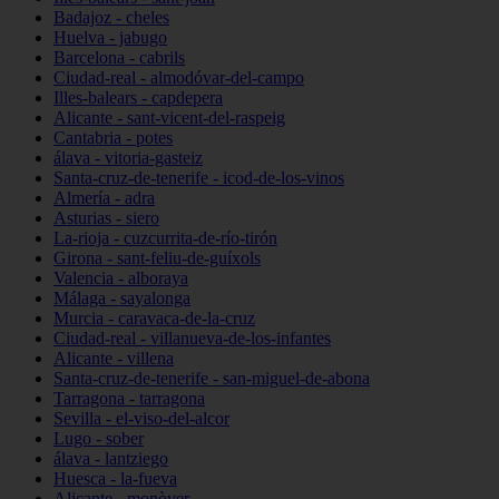
Badajoz - cheles
Huelva - jabugo
Barcelona - cabrils
Ciudad-real - almodóvar-del-campo
Illes-balears - capdepera
Alicante - sant-vicent-del-raspeig
Cantabria - potes
álava - vitoria-gasteiz
Santa-cruz-de-tenerife - icod-de-los-vinos
Almería - adra
Asturias - siero
La-rioja - cuzcurrita-de-río-tirón
Girona - sant-feliu-de-guíxols
Valencia - alboraya
Málaga - sayalonga
Murcia - caravaca-de-la-cruz
Ciudad-real - villanueva-de-los-infantes
Alicante - villena
Santa-cruz-de-tenerife - san-miguel-de-abona
Tarragona - tarragona
Sevilla - el-viso-del-alcor
Lugo - sober
álava - lantziego
Huesca - la-fueva
Alicante - monòver