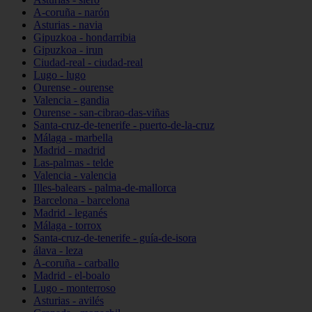
A-coruña - narón
Asturias - navia
Gipuzkoa - hondarribia
Gipuzkoa - irun
Ciudad-real - ciudad-real
Lugo - lugo
Ourense - ourense
Valencia - gandia
Ourense - san-cibrao-das-viñas
Santa-cruz-de-tenerife - puerto-de-la-cruz
Málaga - marbella
Madrid - madrid
Las-palmas - telde
Valencia - valencia
Illes-balears - palma-de-mallorca
Barcelona - barcelona
Madrid - leganés
Málaga - torrox
Santa-cruz-de-tenerife - guía-de-isora
álava - leza
A-coruña - carballo
Madrid - el-boalo
Lugo - monterroso
Asturias - avilés