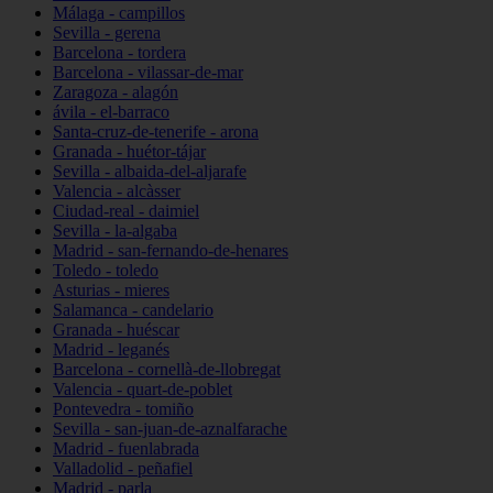
Málaga - campillos
Sevilla - gerena
Barcelona - tordera
Barcelona - vilassar-de-mar
Zaragoza - alagón
ávila - el-barraco
Santa-cruz-de-tenerife - arona
Granada - huétor-tájar
Sevilla - albaida-del-aljarafe
Valencia - alcàsser
Ciudad-real - daimiel
Sevilla - la-algaba
Madrid - san-fernando-de-henares
Toledo - toledo
Asturias - mieres
Salamanca - candelario
Granada - huéscar
Madrid - leganés
Barcelona - cornellà-de-llobregat
Valencia - quart-de-poblet
Pontevedra - tomiño
Sevilla - san-juan-de-aznalfarache
Madrid - fuenlabrada
Valladolid - peñafiel
Madrid - parla