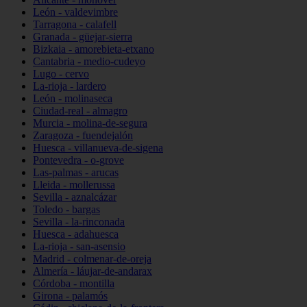
León - valdevimbre
Tarragona - calafell
Granada - güejar-sierra
Bizkaia - amorebieta-etxano
Cantabria - medio-cudeyo
Lugo - cervo
La-rioja - lardero
León - molinaseca
Ciudad-real - almagro
Murcia - molina-de-segura
Zaragoza - fuendejalón
Huesca - villanueva-de-sigena
Pontevedra - o-grove
Las-palmas - arucas
Lleida - mollerussa
Sevilla - aznalcázar
Toledo - bargas
Sevilla - la-rinconada
Huesca - adahuesca
La-rioja - san-asensio
Madrid - colmenar-de-oreja
Almería - láujar-de-andarax
Córdoba - montilla
Girona - palamós