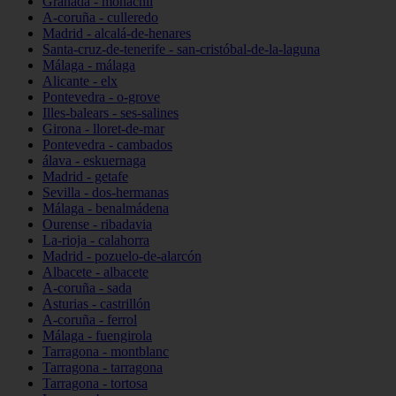
Granada - monachil
A-coruña - culleredo
Madrid - alcalá-de-henares
Santa-cruz-de-tenerife - san-cristóbal-de-la-laguna
Málaga - málaga
Alicante - elx
Pontevedra - o-grove
Illes-balears - ses-salines
Girona - lloret-de-mar
Pontevedra - cambados
álava - eskuernaga
Madrid - getafe
Sevilla - dos-hermanas
Málaga - benalmádena
Ourense - ribadavia
La-rioja - calahorra
Madrid - pozuelo-de-alarcón
Albacete - albacete
A-coruña - sada
Asturias - castrillón
A-coruña - ferrol
Málaga - fuengirola
Tarragona - montblanc
Tarragona - tarragona
Tarragona - tortosa