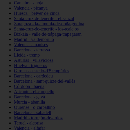
Cantabria - noja
Valencia - picanya
Huesca - belver-de-cinca
Santa-cruz-de-tenerife - el-sauzal
Zaragoza - la-almunia-de-doña-godina
Santa-cruz-de-tenerife - los-realejos
Bizkaia - valle-de-trápaga-trapagaran
Madrid - valdemorillo
Valencia - manises
Barcelona - terrassa
Lleida - tremp
Asturias - villaviciosa
Huelva - trigueros
Girona - castelló-d39empúries
Barcelona - cardedeu
Barcelona - sant-quirze-del-vallès
Córdoba - baena
Alicante - el-campello
Barcelona - gavà
Murcia - abanilla
Ourense - o-carballiño
Barcelona - sabadell
Madrid - torrejón-de-ardoz
Teruel - alcorisa
Valencia - alfafar