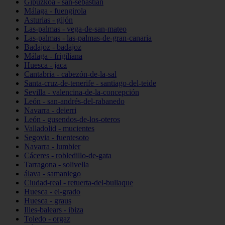
Gipuzkoa - san-sebastián
Málaga - fuengirola
Asturias - gijón
Las-palmas - vega-de-san-mateo
Las-palmas - las-palmas-de-gran-canaria
Badajoz - badajoz
Málaga - frigiliana
Huesca - jaca
Cantabria - cabezón-de-la-sal
Santa-cruz-de-tenerife - santiago-del-teide
Sevilla - valencina-de-la-concepción
León - san-andrés-del-rabanedo
Navarra - deierri
León - gusendos-de-los-oteros
Valladolid - mucientes
Segovia - fuentesoto
Navarra - lumbier
Cáceres - robledillo-de-gata
Tarragona - solivella
álava - samaniego
Ciudad-real - retuerta-del-bullaque
Huesca - el-grado
Huesca - graus
Illes-balears - ibiza
Toledo - orgaz