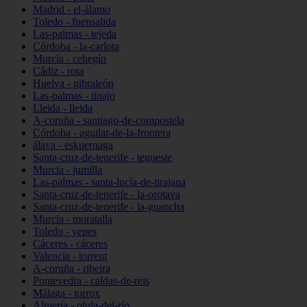
Madrid - el-álamo
Toledo - fuensalida
Las-palmas - tejeda
Córdoba - la-carlota
Murcia - cehegín
Cádiz - rota
Huelva - gibraleón
Las-palmas - tinajo
Lleida - lleida
A-coruña - santiago-de-compostela
Córdoba - aguilar-de-la-frontera
álava - eskuernaga
Santa-cruz-de-tenerife - tegueste
Murcia - jumilla
Las-palmas - santa-lucía-de-tirajana
Santa-cruz-de-tenerife - la-orotava
Santa-cruz-de-tenerife - la-guancha
Murcia - moratalla
Toledo - yepes
Cáceres - cáceres
Valencia - torrent
A-coruña - ribeira
Pontevedra - caldas-de-reis
Málaga - torrox
Almería - olula-del-río