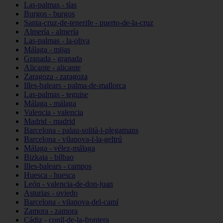
Las-palmas - tías
Burgos - burgos
Santa-cruz-de-tenerife - puerto-de-la-cruz
Almería - almería
Las-palmas - la-oliva
Málaga - mijas
Granada - granada
Alicante - alicante
Zaragoza - zaragoza
Illes-balears - palma-de-mallorca
Las-palmas - teguise
Málaga - málaga
Valencia - valencia
Madrid - madrid
Barcelona - palau-solità-i-plegamans
Barcelona - vilanova-i-la-geltrú
Málaga - vélez-málaga
Bizkaia - bilbao
Illes-balears - campos
Huesca - huesca
León - valencia-de-don-juan
Asturias - oviedo
Barcelona - vilanova-del-camí
Zamora - zamora
Cádiz - conil-de-la-frontera