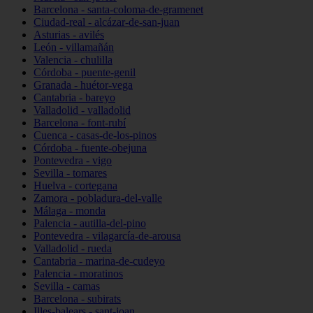
Barcelona - santa-coloma-de-gramenet
Ciudad-real - alcázar-de-san-juan
Asturias - avilés
León - villamañán
Valencia - chulilla
Córdoba - puente-genil
Granada - huétor-vega
Cantabria - bareyo
Valladolid - valladolid
Barcelona - font-rubí
Cuenca - casas-de-los-pinos
Córdoba - fuente-obejuna
Pontevedra - vigo
Sevilla - tomares
Huelva - cortegana
Zamora - pobladura-del-valle
Málaga - monda
Palencia - autilla-del-pino
Pontevedra - vilagarcía-de-arousa
Valladolid - rueda
Cantabria - marina-de-cudeyo
Palencia - moratinos
Sevilla - camas
Barcelona - subirats
Illes-balears - sant-joan