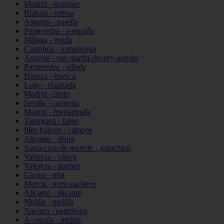
Madrid - aranjuez
Bizkaia - ermua
Asturias - noreña
Pontevedra - a-estrada
Málaga - ronda
Cantabria - torrelavega
Asturias - san-martín-del-rey-aurelio
Pontevedra - silleda
Huesca - huesca
Lugo - chantada
Madrid - pinto
Sevilla - carmona
Madrid - fuenlabrada
Tarragona - falset
Illes-balears - campos
Alicante - dénia
Santa-cruz-de-tenerife - garachico
Valencia - xàtiva
Valencia - daimús
Girona - olot
Murcia - torre-pacheco
Alicante - alicante
Melilla - melilla
Navarra - pamplona
A-coruña - melide