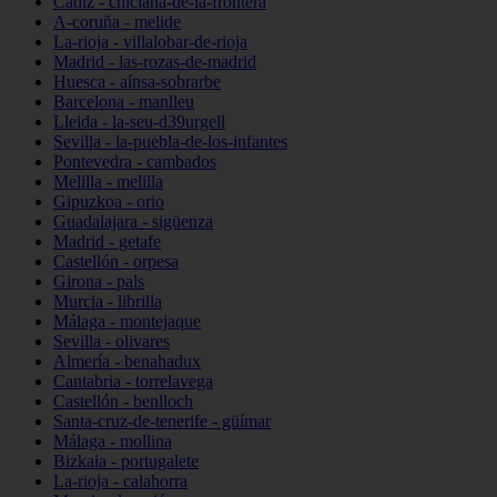
Cádiz - chiclana-de-la-frontera
A-coruña - melide
La-rioja - villalobar-de-rioja
Madrid - las-rozas-de-madrid
Huesca - aínsa-sobrarbe
Barcelona - manlleu
Lleida - la-seu-d39urgell
Sevilla - la-puebla-de-los-infantes
Pontevedra - cambados
Melilla - melilla
Gipuzkoa - orio
Guadalajara - sigüenza
Madrid - getafe
Castellón - orpesa
Girona - pals
Murcia - librilla
Málaga - montejaque
Sevilla - olivares
Almería - benahadux
Cantabria - torrelavega
Castellón - benlloch
Santa-cruz-de-tenerife - güímar
Málaga - mollina
Bizkaia - portugalete
La-rioja - calahorra