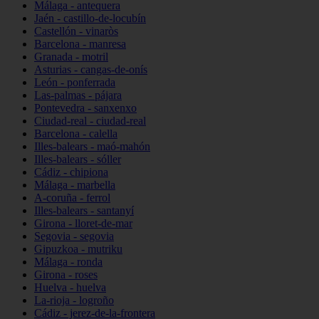
Málaga - antequera
Jaén - castillo-de-locubín
Castellón - vinaròs
Barcelona - manresa
Granada - motril
Asturias - cangas-de-onís
León - ponferrada
Las-palmas - pájara
Pontevedra - sanxenxo
Ciudad-real - ciudad-real
Barcelona - calella
Illes-balears - maó-mahón
Illes-balears - sóller
Cádiz - chipiona
Málaga - marbella
A-coruña - ferrol
Illes-balears - santanyí
Girona - lloret-de-mar
Segovia - segovia
Gipuzkoa - mutriku
Málaga - ronda
Girona - roses
Huelva - huelva
La-rioja - logroño
Cádiz - jerez-de-la-frontera