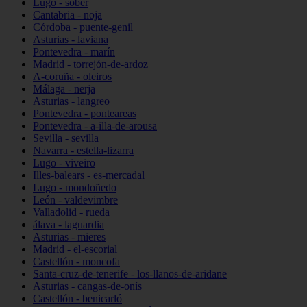
Lugo - sober
Cantabria - noja
Córdoba - puente-genil
Asturias - laviana
Pontevedra - marín
Madrid - torrejón-de-ardoz
A-coruña - oleiros
Málaga - nerja
Asturias - langreo
Pontevedra - ponteareas
Pontevedra - a-illa-de-arousa
Sevilla - sevilla
Navarra - estella-lizarra
Lugo - viveiro
Illes-balears - es-mercadal
Lugo - mondoñedo
León - valdevimbre
Valladolid - rueda
álava - laguardia
Asturias - mieres
Madrid - el-escorial
Castellón - moncofa
Santa-cruz-de-tenerife - los-llanos-de-aridane
Asturias - cangas-de-onís
Castellón - benicarló