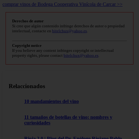
comprar vinos de Bodega Cooperativa Vinícola de Carcar >>
Derechos de autor
Si cree que algún contenido infringe derechos de autor o propiedad
intelectual, contacte en
bitelchux@yahoo.es
.
Copyright notice
If you believe any content infringes copyright or intellectual
property rights, please contact
bitelchux@yahoo.es
.
Relaccionados
10 mandamientos del vino
11 tamaños de botellas de vino: nombres y
curiosidades
Rioja 2.0 | Blog del Dr. Enólogo Riojano Pablo