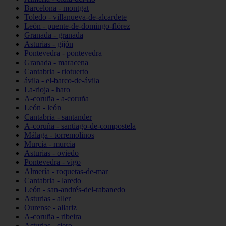
Barcelona - montgat
Toledo - villanueva-de-alcardete
León - puente-de-domingo-flórez
Granada - granada
Asturias - gijón
Pontevedra - pontevedra
Granada - maracena
Cantabria - riotuerto
ávila - el-barco-de-ávila
La-rioja - haro
A-coruña - a-coruña
León - león
Cantabria - santander
A-coruña - santiago-de-compostela
Málaga - torremolinos
Murcia - murcia
Asturias - oviedo
Pontevedra - vigo
Almería - roquetas-de-mar
Cantabria - laredo
León - san-andrés-del-rabanedo
Asturias - aller
Ourense - allariz
A-coruña - ribeira
Asturias - siero