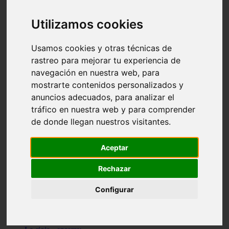
Granada - pulianas
Santa-cruz-de-tenerife - los-llanos-de-aridane
Utilizamos cookies
Cantabria - suances
Sevilla - bormujos
Granada - monachil
Usamos cookies y otras técnicas de
Málaga - júzcar
rastreo para mejorar tu experiencia de
Huesca - isábena
navegación en nuestra web, para
Huesca - alquézar
Huesca - castejón-de-sos
mostrarte contenidos personalizados y
Lleida - alt-àneu
anuncios adecuados, para analizar el
Sevilla - marinaleda
tráfico en nuestra web y para comprender
Córdoba - almedinilla
Navarra - zangoza
de donde llegan nuestros visitantes.
Cantabria - arenas-de-iguña
Barcelona - la-pobla-de-lillet
Murcia - cartagena
Aceptar
Las-palmas - yaiza
Madrid - nuevo-baztán
Rechazar
Sevilla - arahal
Málaga - istán
Configurar
Valladolid - fuensaldaña
Sevilla - salteras
Huesca - biescas
Granada - pampaneira