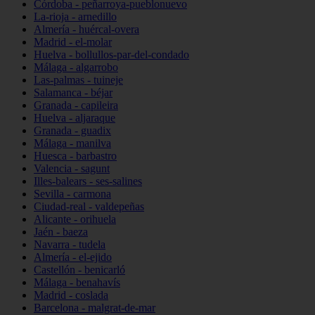
Córdoba - peñarroya-pueblonuevo
La-rioja - arnedillo
Almería - huércal-overa
Madrid - el-molar
Huelva - bollullos-par-del-condado
Málaga - algarrobo
Las-palmas - tuineje
Salamanca - béjar
Granada - capileira
Huelva - aljaraque
Granada - guadix
Málaga - manilva
Huesca - barbastro
Valencia - sagunt
Illes-balears - ses-salines
Sevilla - carmona
Ciudad-real - valdepeñas
Alicante - orihuela
Jaén - baeza
Navarra - tudela
Almería - el-ejido
Castellón - benicarló
Málaga - benahavís
Madrid - coslada
Barcelona - malgrat-de-mar