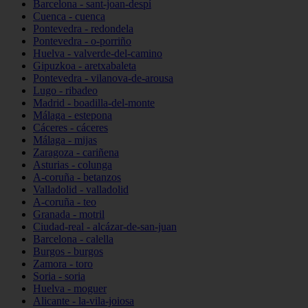
Barcelona - sant-joan-despí
Cuenca - cuenca
Pontevedra - redondela
Pontevedra - o-porriño
Huelva - valverde-del-camino
Gipuzkoa - aretxabaleta
Pontevedra - vilanova-de-arousa
Lugo - ribadeo
Madrid - boadilla-del-monte
Málaga - estepona
Cáceres - cáceres
Málaga - mijas
Zaragoza - cariñena
Asturias - colunga
A-coruña - betanzos
Valladolid - valladolid
A-coruña - teo
Granada - motril
Ciudad-real - alcázar-de-san-juan
Barcelona - calella
Burgos - burgos
Zamora - toro
Soria - soria
Huelva - moguer
Alicante - la-vila-joiosa