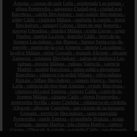
Asturias - cangas-de-onís
León - ponferrada
Las-palmas -
pájara
Pontevedra - sanxenxo
Ciudad-real - ciudad-real
Barcelona - calella
Illes-balears - maó-mahón
Illes-balears -
sóller
Cádiz - chipiona
Málaga - marbella
A-coruña - ferrol
Illes-balears - santanyí
Girona - lloret-de-mar
Segovia -
segovia
Gipuzkoa - mutriku
Málaga - ronda
Girona - roses
Huelva - huelva
La-rioja - logroño
Cádiz - jerez-de-la-
frontera
Las-palmas - tías
Burgos - burgos
Santa-cruz-de-
tenerife - puerto-de-la-cruz
Almería - almería
Las-palmas -
la-oliva
Málaga - mijas
Granada - granada
Alicante - alicante
Zaragoza - zaragoza
Illes-balears - palma-de-mallorca
Las-
palmas - teguise
Málaga - málaga
Valencia - valencia
Madrid - madrid
Barcelona - palau-solità-i-plegamans
Barcelona - vilanova-i-la-geltrú
Málaga - vélez-málaga
Bizkaia - bilbao
Illes-balears - campos
Huesca - huesca
León - valencia-de-don-juan
Asturias - oviedo
Barcelona -
vilanova-del-camí
Zamora - zamora
Cádiz - conil-de-la-
frontera
Málaga - cártama
Cádiz - olvera
Pontevedra -
pontevedra
Sevilla - gines
Córdoba - villanueva-de-córdoba
Albacete - albacete
Cantabria - san-vicente-de-la-barquera
Granada - torvizcón
Illes-balears - santa-margalida
Pontevedra - marín
Zamora - el-perdigón
Bizkaia - sestao
Granada - murtas
Huelva - isla-cristina
Huelva - cartaya
Girona - l39escala
A-coruña - a-coruña
Cádiz - san-fernando
Santa-cruz-de-tenerife - arico
Barcelona - cerdanyola-del-