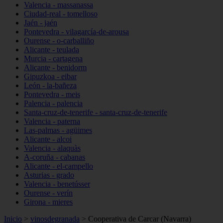
Valencia - massanassa
Ciudad-real - tomelloso
Jaén - jaén
Pontevedra - vilagarcía-de-arousa
Ourense - o-carballiño
Alicante - teulada
Murcia - cartagena
Alicante - benidorm
Gipuzkoa - eibar
León - la-bañeza
Pontevedra - meis
Palencia - palencia
Santa-cruz-de-tenerife - santa-cruz-de-tenerife
Valencia - paterna
Las-palmas - agüimes
Alicante - alcoi
Valencia - alaquàs
A-coruña - cabanas
Alicante - el-campello
Asturias - grado
Valencia - benetússer
Ourense - verín
Girona - mieres
Inicio
>
vinosdegranada
>
Cooperativa de Carcar (Navarra)