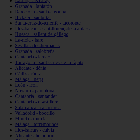
La-rioja - ezcaray
Granada - lanjarón
Barcelona - santa-susanna
Bizkaia - santurtzi
Santa-cruz-de-tenerife - tacoronte
Illes-balears - sant-llorenç-des-cardassar
Huesca - sallent-de-gállego
La-rioja - haro
Sevilla - dos-hermanas
Granada - salobreña
Cantabria - laredo
Tarragona - sant-carles-de-la-ràpita
Alicante - dénia
Cádiz - cádiz
Málaga - nerja
León - león
Navarra - pamplona
Cantabria - santander
Cantabria - el-astillero
Salamanca - salamanca
Valladolid - boecillo
Murcia - murcia
Málaga - torremolinos
Illes-balears - calvià
Alicante - benidorm