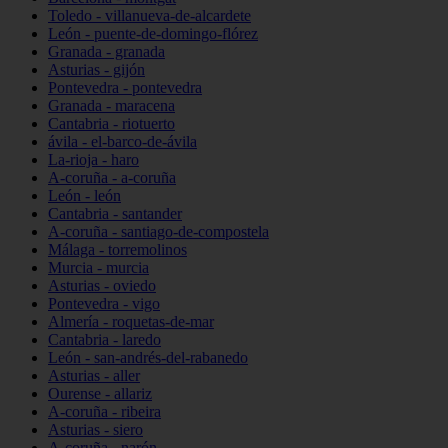
Toledo - villanueva-de-alcardete
León - puente-de-domingo-flórez
Granada - granada
Asturias - gijón
Pontevedra - pontevedra
Granada - maracena
Cantabria - riotuerto
ávila - el-barco-de-ávila
La-rioja - haro
A-coruña - a-coruña
León - león
Cantabria - santander
A-coruña - santiago-de-compostela
Málaga - torremolinos
Murcia - murcia
Asturias - oviedo
Pontevedra - vigo
Almería - roquetas-de-mar
Cantabria - laredo
León - san-andrés-del-rabanedo
Asturias - aller
Ourense - allariz
A-coruña - ribeira
Asturias - siero
A-coruña - narón