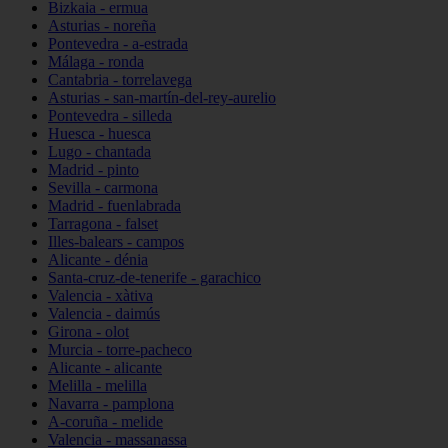
Bizkaia - ermua
Asturias - noreña
Pontevedra - a-estrada
Málaga - ronda
Cantabria - torrelavega
Asturias - san-martín-del-rey-aurelio
Pontevedra - silleda
Huesca - huesca
Lugo - chantada
Madrid - pinto
Sevilla - carmona
Madrid - fuenlabrada
Tarragona - falset
Illes-balears - campos
Alicante - dénia
Santa-cruz-de-tenerife - garachico
Valencia - xàtiva
Valencia - daimús
Girona - olot
Murcia - torre-pacheco
Alicante - alicante
Melilla - melilla
Navarra - pamplona
A-coruña - melide
Valencia - massanassa