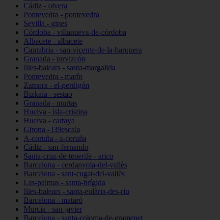
Cádiz - olvera
Pontevedra - pontevedra
Sevilla - gines
Córdoba - villanueva-de-córdoba
Albacete - albacete
Cantabria - san-vicente-de-la-barquera
Granada - torvizcón
Illes-balears - santa-margalida
Pontevedra - marín
Zamora - el-perdigón
Bizkaia - sestao
Granada - murtas
Huelva - isla-cristina
Huelva - cartaya
Girona - l39escala
A-coruña - a-coruña
Cádiz - san-fernando
Santa-cruz-de-tenerife - arico
Barcelona - cerdanyola-del-vallès
Barcelona - sant-cugat-del-vallès
Las-palmas - santa-brígida
Illes-balears - santa-eulària-des-riu
Barcelona - mataró
Murcia - san-javier
Barcelona - santa-coloma-de-gramenet