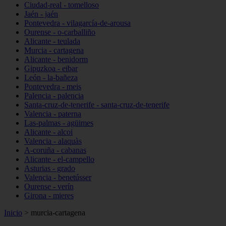
Ciudad-real - tomelloso
Jaén - jaén
Pontevedra - vilagarcía-de-arousa
Ourense - o-carballiño
Alicante - teulada
Murcia - cartagena
Alicante - benidorm
Gipuzkoa - eibar
León - la-bañeza
Pontevedra - meis
Palencia - palencia
Santa-cruz-de-tenerife - santa-cruz-de-tenerife
Valencia - paterna
Las-palmas - agüimes
Alicante - alcoi
Valencia - alaquàs
A-coruña - cabanas
Alicante - el-campello
Asturias - grado
Valencia - benetússer
Ourense - verín
Girona - mieres
Inicio
>
murcia-cartagena