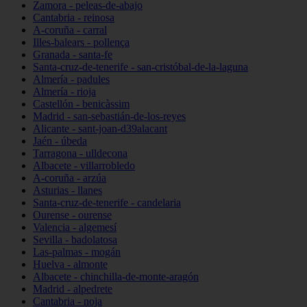
Zamora - peleas-de-abajo
Cantabria - reinosa
A-coruña - carral
Illes-balears - pollença
Granada - santa-fe
Santa-cruz-de-tenerife - san-cristóbal-de-la-laguna
Almería - padules
Almería - rioja
Castellón - benicàssim
Madrid - san-sebastián-de-los-reyes
Alicante - sant-joan-d39alacant
Jaén - úbeda
Tarragona - ulldecona
Albacete - villarrobledo
A-coruña - arzúa
Asturias - llanes
Santa-cruz-de-tenerife - candelaria
Ourense - ourense
Valencia - algemesí
Sevilla - badolatosa
Las-palmas - mogán
Huelva - almonte
Albacete - chinchilla-de-monte-aragón
Madrid - alpedrete
Cantabria - noja