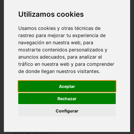
Santa-cruz-de-tenerife - los-llanos-de-aridane
Cantabria - suances
Utilizamos cookies
Sevilla - bormujos
Granada - monachil
Málaga - júzcar
Usamos cookies y otras técnicas de
Huesca - isábena
rastreo para mejorar tu experiencia de
Huesca - alquézar
navegación en nuestra web, para
Huesca - castejón-de-sos
Lleida - alt-àneu
mostrarte contenidos personalizados y
Sevilla - marinaleda
anuncios adecuados, para analizar el
Córdoba - almedinilla
tráfico en nuestra web y para comprender
Navarra - zangoza
Cantabria - arenas-de-iguña
de donde llegan nuestros visitantes.
Barcelona - la-pobla-de-lillet
Murcia - cartagena
Las-palmas - yaiza
Aceptar
Madrid - nuevo-baztán
Sevilla - arahal
Rechazar
Málaga - istán
Valladolid - fuensaldaña
Configurar
Sevilla - salteras
Huesca - biescas
Granada - pampaneira
La-rioja - ezcaray