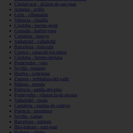
Ciudad-real - alcázar-de-san-juan
Asturias - avilés
León - villamañán
Valencia - chulilla
Córdoba - puente-genil
Granada - huétor-vega
Cantabria - bareyo
Valladolid - valladolid
Barcelona - font-rubí
Cuenca - casas-de-los-pinos
Córdoba - fuente-obejuna
Pontevedra - vigo
Sevilla - tomares
Huelva - cortegana
Zamora - pobladura-del-valle
Málaga - monda
Palencia - autilla-del-pino
Pontevedra - vilagarcía-de-arousa
Valladolid - rueda
Cantabria - marina-de-cudeyo
Palencia - moratinos
Sevilla - camas
Barcelona - subirats
Illes-balears - sant-joan
Badajoz - cheles