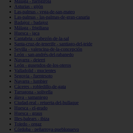
Málaga - fuengirola
Asturias - gijón
Las-palmas - vega-de-san-mateo
Las-palmas - las-palmas-de-gran-canaria
Badajoz - badajoz
Málaga - frigiliana
Huesca - jaca
Cantabria - cabezón-de-la-sal
Santa-cruz-de-tenerife - santiago-del-teide
Sevilla - valencina-de-la-concepción
León - san-andrés-del-rabanedo
Navarra - deierri
León - gusendos-de-los-oteros
Valladolid - mucientes
Segovia - fuentesoto
Navarra - lumbier
Cáceres - robledillo-de-gata
Tarragona - solivella
álava - samaniego
Ciudad-real - retuerta-del-bullaque
Huesca - el-grado
Huesca - graus
Illes-balears - ibiza
Toledo - orgaz
Córdoba - peñarroya-pueblonuevo