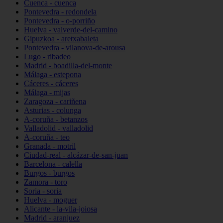
Cuenca - cuenca
Pontevedra - redondela
Pontevedra - o-porriño
Huelva - valverde-del-camino
Gipuzkoa - aretxabaleta
Pontevedra - vilanova-de-arousa
Lugo - ribadeo
Madrid - boadilla-del-monte
Málaga - estepona
Cáceres - cáceres
Málaga - mijas
Zaragoza - cariñena
Asturias - colunga
A-coruña - betanzos
Valladolid - valladolid
A-coruña - teo
Granada - motril
Ciudad-real - alcázar-de-san-juan
Barcelona - calella
Burgos - burgos
Zamora - toro
Soria - soria
Huelva - moguer
Alicante - la-vila-joiosa
Madrid - aranjuez