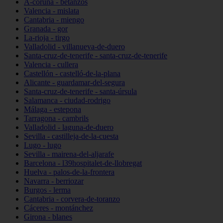
A-coruña - betanzos
Valencia - mislata
Cantabria - miengo
Granada - gor
La-rioja - tirgo
Valladolid - villanueva-de-duero
Santa-cruz-de-tenerife - santa-cruz-de-tenerife
Valencia - cullera
Castellón - castelló-de-la-plana
Alicante - guardamar-del-segura
Santa-cruz-de-tenerife - santa-úrsula
Salamanca - ciudad-rodrigo
Málaga - estepona
Tarragona - cambrils
Valladolid - laguna-de-duero
Sevilla - castilleja-de-la-cuesta
Lugo - lugo
Sevilla - mairena-del-aljarafe
Barcelona - l39hospitalet-de-llobregat
Huelva - palos-de-la-frontera
Navarra - berriozar
Burgos - lerma
Cantabria - corvera-de-toranzo
Cáceres - montánchez
Girona - blanes