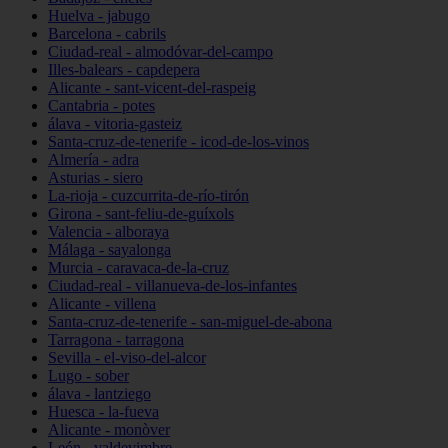
Huelva - jabugo
Barcelona - cabrils
Ciudad-real - almodóvar-del-campo
Illes-balears - capdepera
Alicante - sant-vicent-del-raspeig
Cantabria - potes
álava - vitoria-gasteiz
Santa-cruz-de-tenerife - icod-de-los-vinos
Almería - adra
Asturias - siero
La-rioja - cuzcurrita-de-río-tirón
Girona - sant-feliu-de-guíxols
Valencia - alboraya
Málaga - sayalonga
Murcia - caravaca-de-la-cruz
Ciudad-real - villanueva-de-los-infantes
Alicante - villena
Santa-cruz-de-tenerife - san-miguel-de-abona
Tarragona - tarragona
Sevilla - el-viso-del-alcor
Lugo - sober
álava - lantziego
Huesca - la-fueva
Alicante - monòver
León - valdevimbre