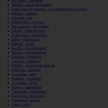
A-coruña - culleredo
Madrid - alcalá-de-henares
Santa-cruz-de-tenerife - san-cristóbal-de-la-laguna
Málaga - málaga
Alicante - elx
Pontevedra - o-grove
Illes-balears - ses-salines
Girona - lloret-de-mar
Pontevedra - cambados
álava - eskuernaga
Madrid - getafe
Sevilla - dos-hermanas
Málaga - benalmádena
Ourense - ribadavia
La-rioja - calahorra
Madrid - pozuelo-de-alarcón
Albacete - albacete
A-coruña - sada
Asturias - castrillón
A-coruña - ferrol
Málaga - fuengirola
Tarragona - montblanc
Tarragona - tarragona
Tarragona - tortosa
Lugo - sober