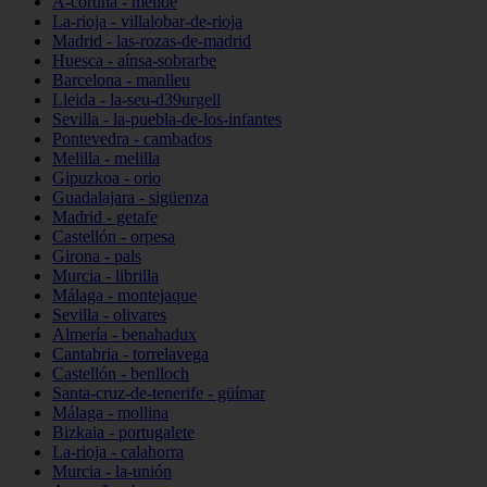
A-coruña - melide
La-rioja - villalobar-de-rioja
Madrid - las-rozas-de-madrid
Huesca - aínsa-sobrarbe
Barcelona - manlleu
Lleida - la-seu-d39urgell
Sevilla - la-puebla-de-los-infantes
Pontevedra - cambados
Melilla - melilla
Gipuzkoa - orio
Guadalajara - sigüenza
Madrid - getafe
Castellón - orpesa
Girona - pals
Murcia - librilla
Málaga - montejaque
Sevilla - olivares
Almería - benahadux
Cantabria - torrelavega
Castellón - benlloch
Santa-cruz-de-tenerife - güímar
Málaga - mollina
Bizkaia - portugalete
La-rioja - calahorra
Murcia - la-unión