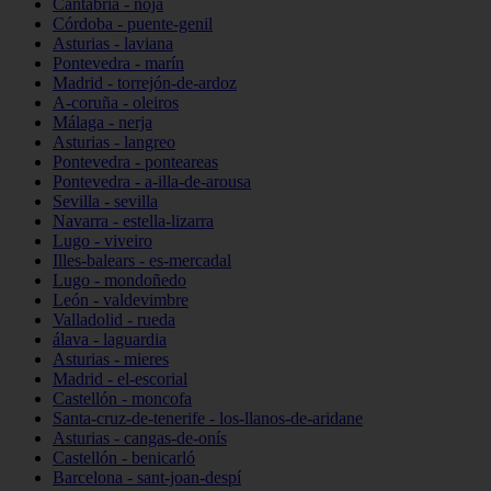
Cantabria - noja
Córdoba - puente-genil
Asturias - laviana
Pontevedra - marín
Madrid - torrejón-de-ardoz
A-coruña - oleiros
Málaga - nerja
Asturias - langreo
Pontevedra - ponteareas
Pontevedra - a-illa-de-arousa
Sevilla - sevilla
Navarra - estella-lizarra
Lugo - viveiro
Illes-balears - es-mercadal
Lugo - mondoñedo
León - valdevimbre
Valladolid - rueda
álava - laguardia
Asturias - mieres
Madrid - el-escorial
Castellón - moncofa
Santa-cruz-de-tenerife - los-llanos-de-aridane
Asturias - cangas-de-onís
Castellón - benicarló
Barcelona - sant-joan-despí