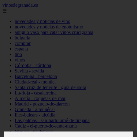
vinosdegranada.es
☰
novedades y noticias de vino
novedades y noticias de enoturismo
antiguo vaso para catar vinos crucigrama
bulgaria
comprar
espana
tipo
vinos
Córdoba - córdoba
Sevilla - sevilla
Barcelona - barcelona
Ciudad-real - montiel
Santa-cruz-de-tenerife - guía-de-isora
La-rioja - casalarreina
Almería - roquetas-de-mar
Madrid - pozuelo-de-alarcón
Granada - almuñécar
Illes-balears - alcúdia
Las-palmas - san-bartolomé-de-tirajana
Cádiz - el-puerto-de-santa-maría
Madrid - valdemoro
Granada - pulianas