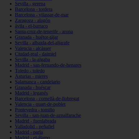
Sevilla - gerena
Barcelona - tordera
Barcelona - vilassar-de-mar
Zaragoza - alagón
ávila - el-barraco
Santa-cruz-de-tenerife - arona
Granada - huétor-tájar
Sevilla - albaida-del-aljarafe
Valencia - alcàsser
Ciudad-real - daimiel
Sevilla - la-algaba
Madrid - san-fernando-de-henares
Toledo - toledo
Asturias - mieres
Salamanca - candelario
Granada - huéscar
Madrid - leganés
Barcelona - cornellà-de-llobregat
Valencia - quart-de-poblet
Pontevedra - tomiño
Sevilla - san-juan-de-aznalfarache
Madrid - fuenlabrada
Valladolid - peñafiel
Madrid - parla
Madrid - el-álamo