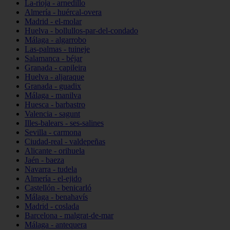
La-rioja - arnedillo
Almería - huércal-overa
Madrid - el-molar
Huelva - bollullos-par-del-condado
Málaga - algarrobo
Las-palmas - tuineje
Salamanca - béjar
Granada - capileira
Huelva - aljaraque
Granada - guadix
Málaga - manilva
Huesca - barbastro
Valencia - sagunt
Illes-balears - ses-salines
Sevilla - carmona
Ciudad-real - valdepeñas
Alicante - orihuela
Jaén - baeza
Navarra - tudela
Almería - el-ejido
Castellón - benicarló
Málaga - benahavís
Madrid - coslada
Barcelona - malgrat-de-mar
Málaga - antequera