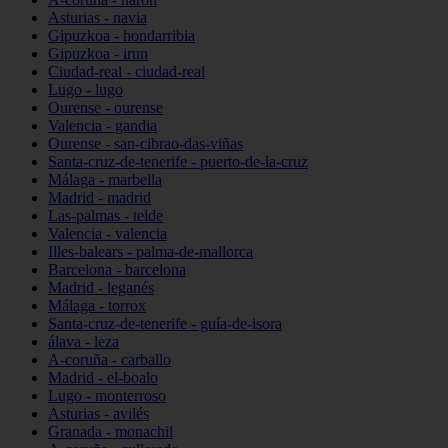
Asturias - navia
Gipuzkoa - hondarribia
Gipuzkoa - irun
Ciudad-real - ciudad-real
Lugo - lugo
Ourense - ourense
Valencia - gandia
Ourense - san-cibrao-das-viñas
Santa-cruz-de-tenerife - puerto-de-la-cruz
Málaga - marbella
Madrid - madrid
Las-palmas - telde
Valencia - valencia
Illes-balears - palma-de-mallorca
Barcelona - barcelona
Madrid - leganés
Málaga - torrox
Santa-cruz-de-tenerife - guía-de-isora
álava - leza
A-coruña - carballo
Madrid - el-boalo
Lugo - monterroso
Asturias - avilés
Granada - monachil