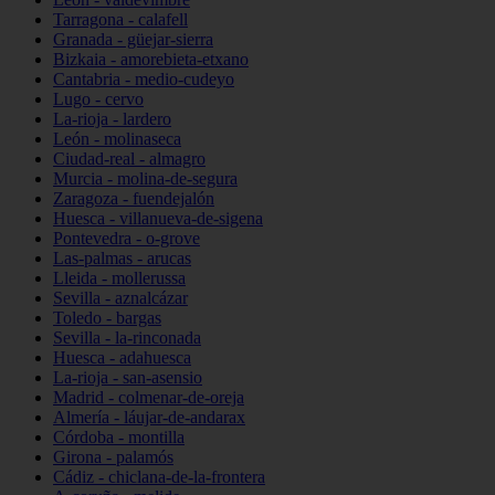
Tarragona - calafell
Granada - güejar-sierra
Bizkaia - amorebieta-etxano
Cantabria - medio-cudeyo
Lugo - cervo
La-rioja - lardero
León - molinaseca
Ciudad-real - almagro
Murcia - molina-de-segura
Zaragoza - fuendejalón
Huesca - villanueva-de-sigena
Pontevedra - o-grove
Las-palmas - arucas
Lleida - mollerussa
Sevilla - aznalcázar
Toledo - bargas
Sevilla - la-rinconada
Huesca - adahuesca
La-rioja - san-asensio
Madrid - colmenar-de-oreja
Almería - láujar-de-andarax
Córdoba - montilla
Girona - palamós
Cádiz - chiclana-de-la-frontera