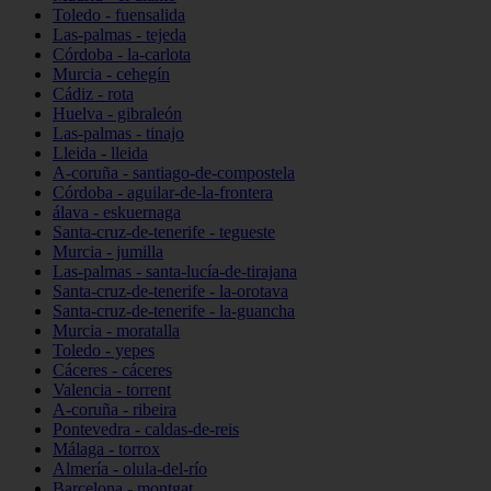
Toledo - fuensalida
Las-palmas - tejeda
Córdoba - la-carlota
Murcia - cehegín
Cádiz - rota
Huelva - gibraleón
Las-palmas - tinajo
Lleida - lleida
A-coruña - santiago-de-compostela
Córdoba - aguilar-de-la-frontera
álava - eskuernaga
Santa-cruz-de-tenerife - tegueste
Murcia - jumilla
Las-palmas - santa-lucía-de-tirajana
Santa-cruz-de-tenerife - la-orotava
Santa-cruz-de-tenerife - la-guancha
Murcia - moratalla
Toledo - yepes
Cáceres - cáceres
Valencia - torrent
A-coruña - ribeira
Pontevedra - caldas-de-reis
Málaga - torrox
Almería - olula-del-río
Barcelona - montgat