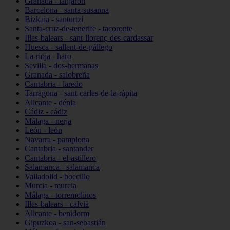
Granada - lanjarón
Barcelona - santa-susanna
Bizkaia - santurtzi
Santa-cruz-de-tenerife - tacoronte
Illes-balears - sant-llorenç-des-cardassar
Huesca - sallent-de-gállego
La-rioja - haro
Sevilla - dos-hermanas
Granada - salobreña
Cantabria - laredo
Tarragona - sant-carles-de-la-ràpita
Alicante - dénia
Cádiz - cádiz
Málaga - nerja
León - león
Navarra - pamplona
Cantabria - santander
Cantabria - el-astillero
Salamanca - salamanca
Valladolid - boecillo
Murcia - murcia
Málaga - torremolinos
Illes-balears - calvià
Alicante - benidorm
Gipuzkoa - san-sebastián