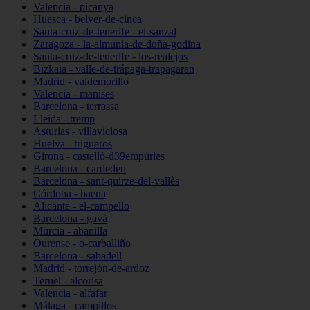
Valencia - picanya
Huesca - belver-de-cinca
Santa-cruz-de-tenerife - el-sauzal
Zaragoza - la-almunia-de-doña-godina
Santa-cruz-de-tenerife - los-realejos
Bizkaia - valle-de-trápaga-trapagaran
Madrid - valdemorillo
Valencia - manises
Barcelona - terrassa
Lleida - tremp
Asturias - villaviciosa
Huelva - trigueros
Girona - castelló-d39empúries
Barcelona - cardedeu
Barcelona - sant-quirze-del-vallès
Córdoba - baena
Alicante - el-campello
Barcelona - gavà
Murcia - abanilla
Ourense - o-carballiño
Barcelona - sabadell
Madrid - torrejón-de-ardoz
Teruel - alcorisa
Valencia - alfafar
Málaga - campillos