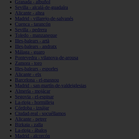
Granada - albuñol
Sevilla - alcalá-de-guadaíra
Alicante - altea
Madrid - villarejo-de-salvanés
Cuenca - tarancón
Sevilla - pedrera
Toledo - manzaneque
Illes-balears - artà
Illes-balears - andratx
Málaga - guaro
Pontevedra - vilanova-de-arousa
Zamora - toro
Illes-balears - esporles
Alicante - elx
Barcelona - el-masnou
Madrid - san-martín-de-valdeiglesias
Almería - mojácar
Segovia - el-espinar
La-rioja - hormilleja
Córdoba - iznájar
Ciudad-real - socuéllamos
Alicante - petrer
Bizkaia - zalla
La-rioja - ábalos
Madrid - alcorcón