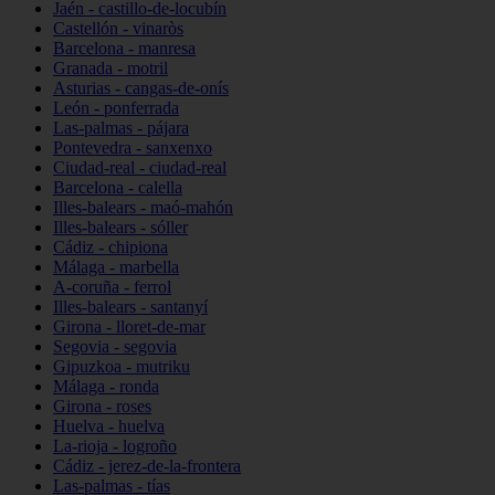
Jaén - castillo-de-locubín
Castellón - vinaròs
Barcelona - manresa
Granada - motril
Asturias - cangas-de-onís
León - ponferrada
Las-palmas - pájara
Pontevedra - sanxenxo
Ciudad-real - ciudad-real
Barcelona - calella
Illes-balears - maó-mahón
Illes-balears - sóller
Cádiz - chipiona
Málaga - marbella
A-coruña - ferrol
Illes-balears - santanyí
Girona - lloret-de-mar
Segovia - segovia
Gipuzkoa - mutriku
Málaga - ronda
Girona - roses
Huelva - huelva
La-rioja - logroño
Cádiz - jerez-de-la-frontera
Las-palmas - tías