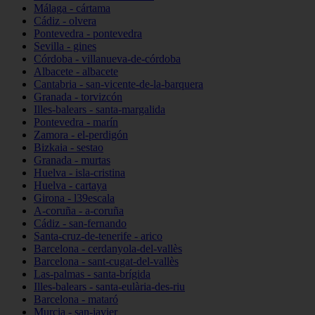
Málaga - cártama
Cádiz - olvera
Pontevedra - pontevedra
Sevilla - gines
Córdoba - villanueva-de-córdoba
Albacete - albacete
Cantabria - san-vicente-de-la-barquera
Granada - torvizcón
Illes-balears - santa-margalida
Pontevedra - marín
Zamora - el-perdigón
Bizkaia - sestao
Granada - murtas
Huelva - isla-cristina
Huelva - cartaya
Girona - l39escala
A-coruña - a-coruña
Cádiz - san-fernando
Santa-cruz-de-tenerife - arico
Barcelona - cerdanyola-del-vallès
Barcelona - sant-cugat-del-vallès
Las-palmas - santa-brígida
Illes-balears - santa-eulària-des-riu
Barcelona - mataró
Murcia - san-javier