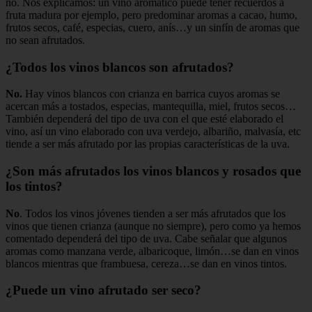
no. Nos explicamos: un vino aromático puede tener recuerdos a
fruta madura por ejemplo, pero predominar aromas a cacao, humo,
frutos secos, café, especias, cuero, anís…y un sinfín de aromas que
no sean afrutados.
¿Todos los vinos blancos son afrutados?
No.
Hay vinos blancos con crianza en barrica cuyos aromas se
acercan más a tostados, especias, mantequilla, miel, frutos secos…
También dependerá del tipo de uva con el que esté elaborado el
vino, así un vino elaborado con uva verdejo, albariño, malvasía, etc
tiende a ser más afrutado por las propias características de la uva.
¿Son más afrutados los vinos blancos y rosados que
los tintos?
No
. Todos los vinos jóvenes tienden a ser más afrutados que los
vinos que tienen crianza (aunque no siempre), pero como ya hemos
comentado dependerá del tipo de uva. Cabe señalar que algunos
aromas como manzana verde, albaricoque, limón…se dan en vinos
blancos mientras que frambuesa, cereza…se dan en vinos tintos.
¿Puede un vino afrutado ser seco?