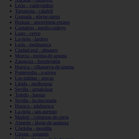
León - valdevimbre
Tarragona - calafell
Granada - güejar-sierra
Bizkaia - amorebieta-etxano
Cantabria - medio-cudeyo
Lugo - cervo
La-rioja - lardero
León - molinaseca
Ciudad-real - almagro
Murcia - molina-de-segura
Zaragoza - fuendejalón
Huesca - villanueva-de-sigena
Pontevedra - o-grove
Las-palmas - arucas
Lleida - mollerussa
Sevilla - aznalcázar
Toledo - bargas
Sevilla - la-rinconada
Huesca - adahuesca
La-rioja - san-asensio
Madrid - colmenar-de-oreja
Almería - láujar-de-andarax
Córdoba - montilla
Girona - palamós