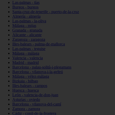
Las-palmas - tías
Burgos - burgos
Santa-cruz-de-tenerife - puerto-de-la-cruz
Almería - almería
Las-palmas - la-oliva
Málaga - mijas
Granada - granada
Alicante - alicante
Zaragoza - zaragoza
Illes-balears - palma-de-mallorca
Las-palmas - teguise
Málaga - málaga
Valencia - valencia
Madrid - madrid
Barcelona - palau-solità-i-plegamans
Barcelona - vilanova-i-la-geltrú
Málaga - vélez-málaga
Bizkaia - bilbao
Illes-balears - campos
Huesca - huesca
León - valencia-de-don-juan
Asturias - oviedo
Barcelona - vilanova-del-camí
Zamora - zamora
Cádiz - conil-de-la-frontera