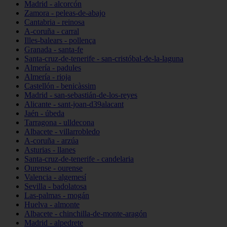
Madrid - alcorcón
Zamora - peleas-de-abajo
Cantabria - reinosa
A-coruña - carral
Illes-balears - pollença
Granada - santa-fe
Santa-cruz-de-tenerife - san-cristóbal-de-la-laguna
Almería - padules
Almería - rioja
Castellón - benicàssim
Madrid - san-sebastián-de-los-reyes
Alicante - sant-joan-d39alacant
Jaén - úbeda
Tarragona - ulldecona
Albacete - villarrobledo
A-coruña - arzúa
Asturias - llanes
Santa-cruz-de-tenerife - candelaria
Ourense - ourense
Valencia - algemesí
Sevilla - badolatosa
Las-palmas - mogán
Huelva - almonte
Albacete - chinchilla-de-monte-aragón
Madrid - alpedrete