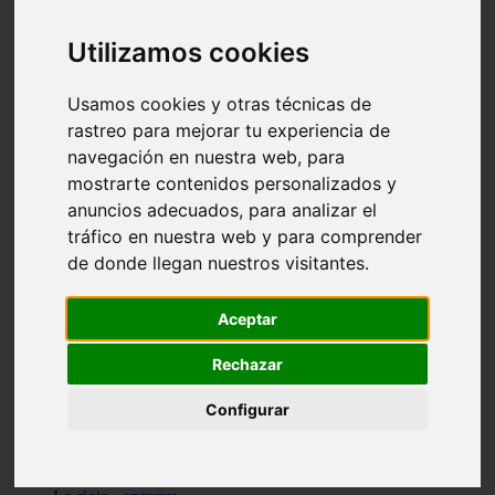
Granada - pulianas
Santa-cruz-de-tenerife - los-llanos-de-aridane
Utilizamos cookies
Cantabria - suances
Sevilla - bormujos
Granada - monachil
Usamos cookies y otras técnicas de
Málaga - júzcar
rastreo para mejorar tu experiencia de
Huesca - isábena
navegación en nuestra web, para
Huesca - alquézar
Huesca - castejón-de-sos
mostrarte contenidos personalizados y
Lleida - alt-àneu
anuncios adecuados, para analizar el
Sevilla - marinaleda
tráfico en nuestra web y para comprender
Córdoba - almedinilla
Navarra - zangoza
de donde llegan nuestros visitantes.
Cantabria - arenas-de-iguña
Barcelona - la-pobla-de-lillet
Murcia - cartagena
Aceptar
Las-palmas - yaiza
Madrid - nuevo-baztán
Rechazar
Sevilla - arahal
Málaga - istán
Configurar
Valladolid - fuensaldaña
Sevilla - salteras
Huesca - biescas
Granada - pampaneira