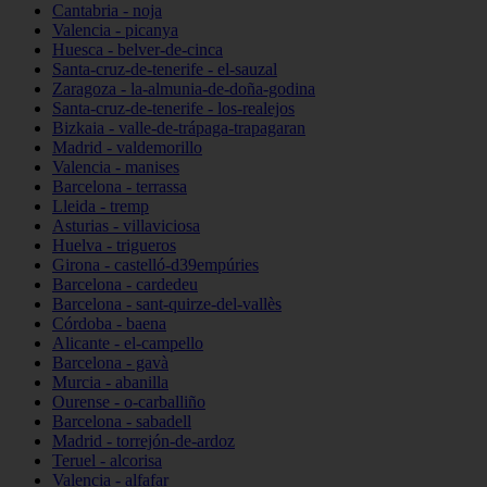
Cantabria - noja
Valencia - picanya
Huesca - belver-de-cinca
Santa-cruz-de-tenerife - el-sauzal
Zaragoza - la-almunia-de-doña-godina
Santa-cruz-de-tenerife - los-realejos
Bizkaia - valle-de-trápaga-trapagaran
Madrid - valdemorillo
Valencia - manises
Barcelona - terrassa
Lleida - tremp
Asturias - villaviciosa
Huelva - trigueros
Girona - castelló-d39empúries
Barcelona - cardedeu
Barcelona - sant-quirze-del-vallès
Córdoba - baena
Alicante - el-campello
Barcelona - gavà
Murcia - abanilla
Ourense - o-carballiño
Barcelona - sabadell
Madrid - torrejón-de-ardoz
Teruel - alcorisa
Valencia - alfafar