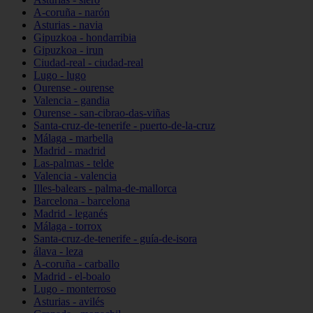
A-coruña - narón
Asturias - navia
Gipuzkoa - hondarribia
Gipuzkoa - irun
Ciudad-real - ciudad-real
Lugo - lugo
Ourense - ourense
Valencia - gandia
Ourense - san-cibrao-das-viñas
Santa-cruz-de-tenerife - puerto-de-la-cruz
Málaga - marbella
Madrid - madrid
Las-palmas - telde
Valencia - valencia
Illes-balears - palma-de-mallorca
Barcelona - barcelona
Madrid - leganés
Málaga - torrox
Santa-cruz-de-tenerife - guía-de-isora
álava - leza
A-coruña - carballo
Madrid - el-boalo
Lugo - monterroso
Asturias - avilés