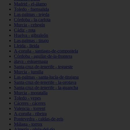
Madrid - el-álamo
Toledo - fuensalida
Las-palmas - tejeda
Córdoba - la-carlota
Murcia - cehegín
Cádiz - rota
Huelva - gibraleón
Las-palmas - tinajo
Lleida - lleida
A-coruña - santiago-de-compostela
Córdoba - aguilar-de-la-frontera
álava - eskuernaga
Santa-cruz-de-tenerife - tegueste
Murcia - jumilla
Las-palmas - santa-lucía-de-tirajana
Santa-cruz-de-tenerife - la-orotava
Santa-cruz-de-tenerife - la-guancha
Murcia - moratalla
Toledo - yepes
Cáceres - cáceres
Valencia - torrent
A-coruña - ribeira
Pontevedra - caldas-de-reis
Málaga - torrox
Almería - olula-del-río