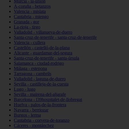
Murcia - la-unión
A-coruña - betanzos
Valencia - mislata
Cantabria - miengo
Granada - gor
La-rioja - tirgo
Valladolid - villanueva-de-duero
Santa-cruz-de-tenerife - santa-cruz-de-tenerife
Valencia - cullera
Castellón - castelló-de-la-plana
Alicante - guardamar-del-segura
Santa-cruz-de-tenerife - santa-úrsula
Salamanca - ciudad-rodrigo
Málaga - estepona
Tarragona - cambrils
Valladolid - laguna-de-duero
Sevilla - castilleja-de-la-cuesta
Lugo - lugo
Sevilla - mairena-del-aljarafe
Barcelona - l39hospitalet-de-llobregat
Huelva - palos-de-la-frontera
Navarra - berriozar
Burgos - lerma
Cantabria - corvera-de-toranzo
Cáceres - montánchez