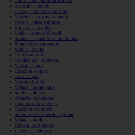
Cádiz - chiclana-de-la-frontera
A-coruña - melide
La-rioja - villalobar-de-rioja
Madrid - las-rozas-de-madrid
Huesca - aínsa-sobrarbe
Barcelona - manlleu
Lleida - la-seu-d39urgell
Sevilla - la-puebla-de-los-infantes
Pontevedra - cambados
Melilla - melilla
Gipuzkoa - orio
Guadalajara - sigüenza
Madrid - getafe
Castellón - orpesa
Girona - pals
Murcia - librilla
Málaga - montejaque
Sevilla - olivares
Almería - benahadux
Cantabria - torrelavega
Castellón - benlloch
Santa-cruz-de-tenerife - güímar
Málaga - mollina
Bizkaia - portugalete
La-rioja - calahorra