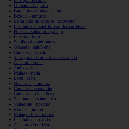
La-rioja - ezcaray
Granada - lanjarón
Barcelona - santa-susanna
Bizkaia - santurtzi
Santa-cruz-de-tenerife - tacoronte
Illes-balears - sant-llorenç-des-cardassar
Huesca - sallent-de-gállego
La-rioja - haro
Sevilla - dos-hermanas
Granada - salobreña
Cantabria - laredo
Tarragona - sant-carles-de-la-ràpita
Alicante - dénia
Cádiz - cádiz
Málaga - nerja
León - león
Navarra - pamplona
Cantabria - santander
Cantabria - el-astillero
Salamanca - salamanca
Valladolid - boecillo
Murcia - murcia
Málaga - torremolinos
Illes-balears - calvià
Alicante - benidorm