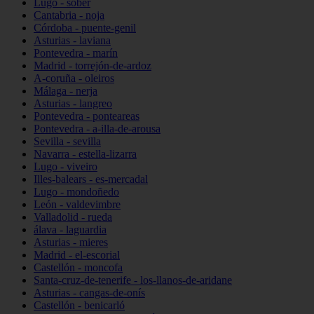
Lugo - sober
Cantabria - noja
Córdoba - puente-genil
Asturias - laviana
Pontevedra - marín
Madrid - torrejón-de-ardoz
A-coruña - oleiros
Málaga - nerja
Asturias - langreo
Pontevedra - ponteareas
Pontevedra - a-illa-de-arousa
Sevilla - sevilla
Navarra - estella-lizarra
Lugo - viveiro
Illes-balears - es-mercadal
Lugo - mondoñedo
León - valdevimbre
Valladolid - rueda
álava - laguardia
Asturias - mieres
Madrid - el-escorial
Castellón - moncofa
Santa-cruz-de-tenerife - los-llanos-de-aridane
Asturias - cangas-de-onís
Castellón - benicarló