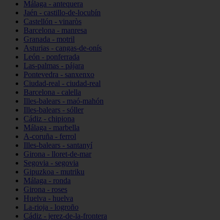
Málaga - antequera
Jaén - castillo-de-locubín
Castellón - vinaròs
Barcelona - manresa
Granada - motril
Asturias - cangas-de-onís
León - ponferrada
Las-palmas - pájara
Pontevedra - sanxenxo
Ciudad-real - ciudad-real
Barcelona - calella
Illes-balears - maó-mahón
Illes-balears - sóller
Cádiz - chipiona
Málaga - marbella
A-coruña - ferrol
Illes-balears - santanyí
Girona - lloret-de-mar
Segovia - segovia
Gipuzkoa - mutriku
Málaga - ronda
Girona - roses
Huelva - huelva
La-rioja - logroño
Cádiz - jerez-de-la-frontera