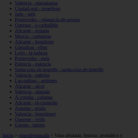
Valencia - massanassa
Ciudad-real - tomelloso
Jaén - jaén
Pontevedra - vilagarcía-de-arousa
Ourense - o-carballiño
Alicante - teulada
Murcia - cartagena
Alicante - benidorm
Gipuzkoa - eibar
León - la-bañeza
Pontevedra - meis
Palencia - palencia
Santa-cruz-de-tenerife - santa-cruz-de-tenerife
Valencia - paterna
Las-palmas - agüimes
Alicante - alcoi
Valencia - alaquàs
A-coruña - cabanas
Alicante - el-campello
Asturias - grado
Valencia - benetússer
Ourense - verín
Girona - mieres
Inicio
>
vinosdegranada
>
Vino afrutado, frutoso, aromático y