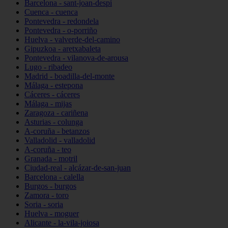
Barcelona - sant-joan-despí
Cuenca - cuenca
Pontevedra - redondela
Pontevedra - o-porriño
Huelva - valverde-del-camino
Gipuzkoa - aretxabaleta
Pontevedra - vilanova-de-arousa
Lugo - ribadeo
Madrid - boadilla-del-monte
Málaga - estepona
Cáceres - cáceres
Málaga - mijas
Zaragoza - cariñena
Asturias - colunga
A-coruña - betanzos
Valladolid - valladolid
A-coruña - teo
Granada - motril
Ciudad-real - alcázar-de-san-juan
Barcelona - calella
Burgos - burgos
Zamora - toro
Soria - soria
Huelva - moguer
Alicante - la-vila-joiosa