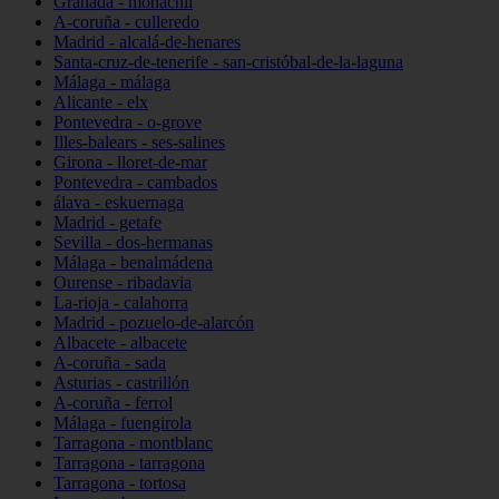
Granada - monachil
A-coruña - culleredo
Madrid - alcalá-de-henares
Santa-cruz-de-tenerife - san-cristóbal-de-la-laguna
Málaga - málaga
Alicante - elx
Pontevedra - o-grove
Illes-balears - ses-salines
Girona - lloret-de-mar
Pontevedra - cambados
álava - eskuernaga
Madrid - getafe
Sevilla - dos-hermanas
Málaga - benalmádena
Ourense - ribadavia
La-rioja - calahorra
Madrid - pozuelo-de-alarcón
Albacete - albacete
A-coruña - sada
Asturias - castrillón
A-coruña - ferrol
Málaga - fuengirola
Tarragona - montblanc
Tarragona - tarragona
Tarragona - tortosa