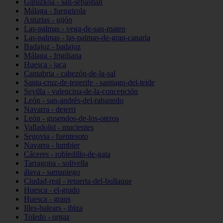
Gipuzkoa - san-sebastián
Málaga - fuengirola
Asturias - gijón
Las-palmas - vega-de-san-mateo
Las-palmas - las-palmas-de-gran-canaria
Badajoz - badajoz
Málaga - frigiliana
Huesca - jaca
Cantabria - cabezón-de-la-sal
Santa-cruz-de-tenerife - santiago-del-teide
Sevilla - valencina-de-la-concepción
León - san-andrés-del-rabanedo
Navarra - deierri
León - gusendos-de-los-oteros
Valladolid - mucientes
Segovia - fuentesoto
Navarra - lumbier
Cáceres - robledillo-de-gata
Tarragona - solivella
álava - samaniego
Ciudad-real - retuerta-del-bullaque
Huesca - el-grado
Huesca - graus
Illes-balears - ibiza
Toledo - orgaz