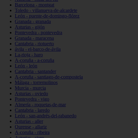
Barcelona - montgat
Toledo - villanueva-de-alcardete
León - puente-de-domingo-flórez
Granada - granada
Asturias - gijón
Pontevedra - pontevedra
Granada - maracena
Cantabria - riotuerto
ávila - el-barco-de-ávila
La-rioja - haro
A-coruña - a-coruña
León - león
Cantabria - santander
A-coruña - santiago-de-compostela
Málaga - torremolinos
Murcia - murcia
Asturias - oviedo
Pontevedra - vigo
Almería - roquetas-de-mar
Cantabria - laredo
León - san-andrés-del-rabanedo
Asturias - aller
Ourense - allariz
A-coruña - ribeira
Asturias - siero