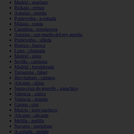
Madrid - aranjuez
Bizkaia - ermua
Asturias - noreña
Pontevedra - a-estrada
Málaga - ronda
Cantabria - torrelavega
Asturias - san-martín-del-rey-aurelio
Pontevedra - silleda
Huesca - huesca
Lugo - chantada
Madrid - pinto
Sevilla - carmona
Madrid - fuenlabrada
Tarragona - falset
Illes-balears - campos
Alicante - dénia
Santa-cruz-de-tenerife - garachico
Valencia - xàtiva
Valencia - daimús
Girona - olot
Murcia - torre-pacheco
Alicante - alicante
Melilla - melilla
Navarra - pamplona
A-coruña - melide