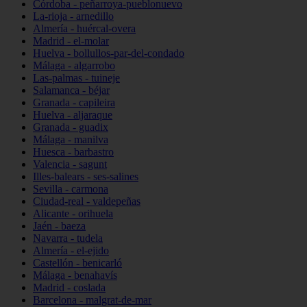
Córdoba - peñarroya-pueblonuevo
La-rioja - arnedillo
Almería - huércal-overa
Madrid - el-molar
Huelva - bollullos-par-del-condado
Málaga - algarrobo
Las-palmas - tuineje
Salamanca - béjar
Granada - capileira
Huelva - aljaraque
Granada - guadix
Málaga - manilva
Huesca - barbastro
Valencia - sagunt
Illes-balears - ses-salines
Sevilla - carmona
Ciudad-real - valdepeñas
Alicante - orihuela
Jaén - baeza
Navarra - tudela
Almería - el-ejido
Castellón - benicarló
Málaga - benahavís
Madrid - coslada
Barcelona - malgrat-de-mar