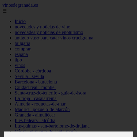
vinosdegranada.es
☰
Inicio
novedades y noticias de vino
novedades y noticias de enoturismo
antiguo vaso para catar vinos crucigrama
bulgaria
comprar
espana
tipo
vinos
Córdoba - córdoba
Sevilla - sevilla
Barcelona - barcelona
Ciudad-real - montiel
Santa-cruz-de-tenerife - guía-de-isora
La-rioja - casalarreina
Almería - roquetas-de-mar
Madrid - pozuelo-de-alarcón
Granada - almuñécar
Illes-balears - alcúdia
Las-palmas - san-bartolomé-de-tirajana
Cádiz - el-puerto-de-santa-maría
Madrid - valdemoro