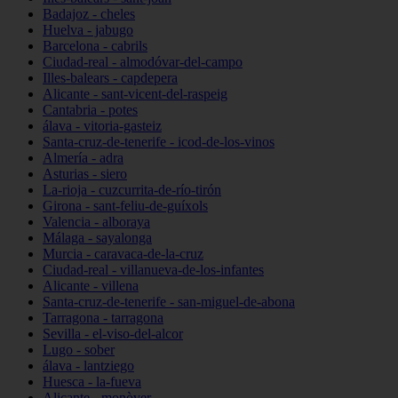
Badajoz - cheles
Huelva - jabugo
Barcelona - cabrils
Ciudad-real - almodóvar-del-campo
Illes-balears - capdepera
Alicante - sant-vicent-del-raspeig
Cantabria - potes
álava - vitoria-gasteiz
Santa-cruz-de-tenerife - icod-de-los-vinos
Almería - adra
Asturias - siero
La-rioja - cuzcurrita-de-río-tirón
Girona - sant-feliu-de-guíxols
Valencia - alboraya
Málaga - sayalonga
Murcia - caravaca-de-la-cruz
Ciudad-real - villanueva-de-los-infantes
Alicante - villena
Santa-cruz-de-tenerife - san-miguel-de-abona
Tarragona - tarragona
Sevilla - el-viso-del-alcor
Lugo - sober
álava - lantziego
Huesca - la-fueva
Alicante - monòver