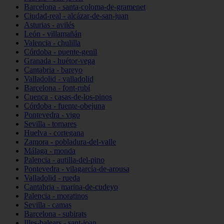
Barcelona - santa-coloma-de-gramenet
Ciudad-real - alcázar-de-san-juan
Asturias - avilés
León - villamañán
Valencia - chulilla
Córdoba - puente-genil
Granada - huétor-vega
Cantabria - bareyo
Valladolid - valladolid
Barcelona - font-rubí
Cuenca - casas-de-los-pinos
Córdoba - fuente-obejuna
Pontevedra - vigo
Sevilla - tomares
Huelva - cortegana
Zamora - pobladura-del-valle
Málaga - monda
Palencia - autilla-del-pino
Pontevedra - vilagarcía-de-arousa
Valladolid - rueda
Cantabria - marina-de-cudeyo
Palencia - moratinos
Sevilla - camas
Barcelona - subirats
Illes-balears - sant-joan