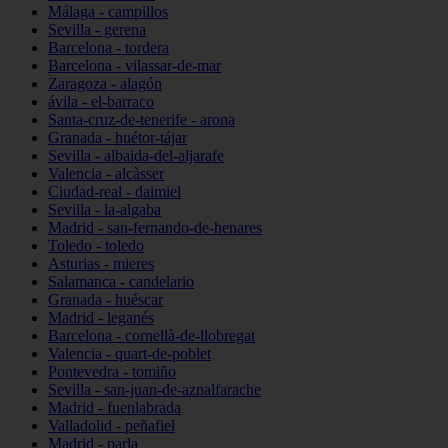
Málaga - campillos
Sevilla - gerena
Barcelona - tordera
Barcelona - vilassar-de-mar
Zaragoza - alagón
ávila - el-barraco
Santa-cruz-de-tenerife - arona
Granada - huétor-tájar
Sevilla - albaida-del-aljarafe
Valencia - alcàsser
Ciudad-real - daimiel
Sevilla - la-algaba
Madrid - san-fernando-de-henares
Toledo - toledo
Asturias - mieres
Salamanca - candelario
Granada - huéscar
Madrid - leganés
Barcelona - cornellà-de-llobregat
Valencia - quart-de-poblet
Pontevedra - tomiño
Sevilla - san-juan-de-aznalfarache
Madrid - fuenlabrada
Valladolid - peñafiel
Madrid - parla