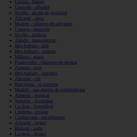
Girona - blanes
Granada - albuñol
Sevilla - alcalá-de-guadaíra
Alicante - altea
Madrid - villarejo-de-salvanés
Cuenca - tarancón
Sevilla - pedrera
Toledo - manzaneque
Illes-balears - artà
Illes-balears - andratx
Málaga - guaro
Pontevedra - vilanova-de-arousa
Zamora - toro
Illes-balears - esporles
Alicante - elx
Barcelona - el-masnou
Madrid - san-martín-de-valdeiglesias
Almería - mojácar
Segovia - el-espinar
La-rioja - hormilleja
Córdoba - iznájar
Ciudad-real - socuéllamos
Alicante - petrer
Bizkaia - zalla
La-rioja - ábalos