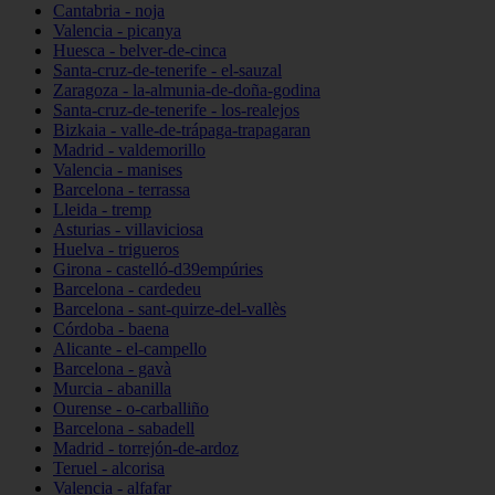
Cantabria - noja
Valencia - picanya
Huesca - belver-de-cinca
Santa-cruz-de-tenerife - el-sauzal
Zaragoza - la-almunia-de-doña-godina
Santa-cruz-de-tenerife - los-realejos
Bizkaia - valle-de-trápaga-trapagaran
Madrid - valdemorillo
Valencia - manises
Barcelona - terrassa
Lleida - tremp
Asturias - villaviciosa
Huelva - trigueros
Girona - castelló-d39empúries
Barcelona - cardedeu
Barcelona - sant-quirze-del-vallès
Córdoba - baena
Alicante - el-campello
Barcelona - gavà
Murcia - abanilla
Ourense - o-carballiño
Barcelona - sabadell
Madrid - torrejón-de-ardoz
Teruel - alcorisa
Valencia - alfafar