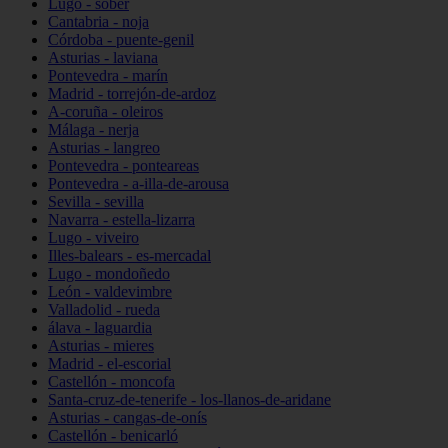
Lugo - sober
Cantabria - noja
Córdoba - puente-genil
Asturias - laviana
Pontevedra - marín
Madrid - torrejón-de-ardoz
A-coruña - oleiros
Málaga - nerja
Asturias - langreo
Pontevedra - ponteareas
Pontevedra - a-illa-de-arousa
Sevilla - sevilla
Navarra - estella-lizarra
Lugo - viveiro
Illes-balears - es-mercadal
Lugo - mondoñedo
León - valdevimbre
Valladolid - rueda
álava - laguardia
Asturias - mieres
Madrid - el-escorial
Castellón - moncofa
Santa-cruz-de-tenerife - los-llanos-de-aridane
Asturias - cangas-de-onís
Castellón - benicarló