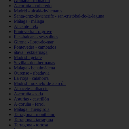
Granada - monachil
A-coruña - culleredo
Madrid - alcalá-de-henares
Santa-cruz-de-tenerife - san-cristóbal-de-la-laguna
Málaga - málaga
Alicante - elx
Pontevedra - o-grove
Illes-balears - ses-salines
Girona - lloret-de-mar
Pontevedra - cambados
álava - eskuernaga
Madrid - getafe
Sevilla - dos-hermanas
Málaga - benalmádena
Ourense - ribadavia
La-rioja - calahorra
Madrid - pozuelo-de-alarcón
Albacete - albacete
A-coruña - sada
Asturias - castrillón
A-coruña - ferrol
Málaga - fuengirola
Tarragona - montblanc
Tarragona - tarragona
Tarragona - tortosa