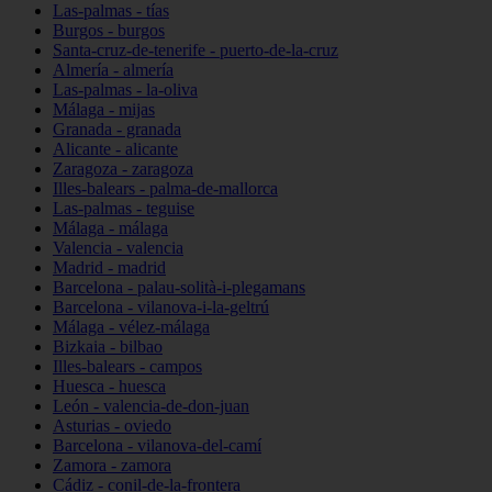
Las-palmas - tías
Burgos - burgos
Santa-cruz-de-tenerife - puerto-de-la-cruz
Almería - almería
Las-palmas - la-oliva
Málaga - mijas
Granada - granada
Alicante - alicante
Zaragoza - zaragoza
Illes-balears - palma-de-mallorca
Las-palmas - teguise
Málaga - málaga
Valencia - valencia
Madrid - madrid
Barcelona - palau-solità-i-plegamans
Barcelona - vilanova-i-la-geltrú
Málaga - vélez-málaga
Bizkaia - bilbao
Illes-balears - campos
Huesca - huesca
León - valencia-de-don-juan
Asturias - oviedo
Barcelona - vilanova-del-camí
Zamora - zamora
Cádiz - conil-de-la-frontera