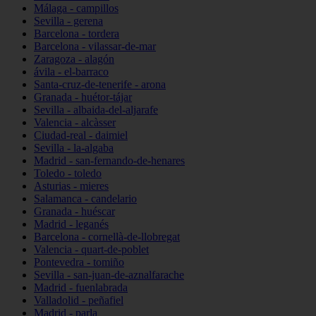
Málaga - campillos
Sevilla - gerena
Barcelona - tordera
Barcelona - vilassar-de-mar
Zaragoza - alagón
ávila - el-barraco
Santa-cruz-de-tenerife - arona
Granada - huétor-tájar
Sevilla - albaida-del-aljarafe
Valencia - alcàsser
Ciudad-real - daimiel
Sevilla - la-algaba
Madrid - san-fernando-de-henares
Toledo - toledo
Asturias - mieres
Salamanca - candelario
Granada - huéscar
Madrid - leganés
Barcelona - cornellà-de-llobregat
Valencia - quart-de-poblet
Pontevedra - tomiño
Sevilla - san-juan-de-aznalfarache
Madrid - fuenlabrada
Valladolid - peñafiel
Madrid - parla