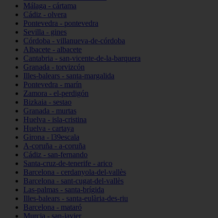
Málaga - cártama
Cádiz - olvera
Pontevedra - pontevedra
Sevilla - gines
Córdoba - villanueva-de-córdoba
Albacete - albacete
Cantabria - san-vicente-de-la-barquera
Granada - torvizcón
Illes-balears - santa-margalida
Pontevedra - marín
Zamora - el-perdigón
Bizkaia - sestao
Granada - murtas
Huelva - isla-cristina
Huelva - cartaya
Girona - l39escala
A-coruña - a-coruña
Cádiz - san-fernando
Santa-cruz-de-tenerife - arico
Barcelona - cerdanyola-del-vallès
Barcelona - sant-cugat-del-vallès
Las-palmas - santa-brígida
Illes-balears - santa-eulària-des-riu
Barcelona - mataró
Murcia - san-javier