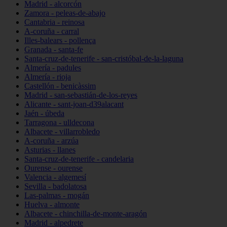
Madrid - alcorcón
Zamora - peleas-de-abajo
Cantabria - reinosa
A-coruña - carral
Illes-balears - pollença
Granada - santa-fe
Santa-cruz-de-tenerife - san-cristóbal-de-la-laguna
Almería - padules
Almería - rioja
Castellón - benicàssim
Madrid - san-sebastián-de-los-reyes
Alicante - sant-joan-d39alacant
Jaén - úbeda
Tarragona - ulldecona
Albacete - villarrobledo
A-coruña - arzúa
Asturias - llanes
Santa-cruz-de-tenerife - candelaria
Ourense - ourense
Valencia - algemesí
Sevilla - badolatosa
Las-palmas - mogán
Huelva - almonte
Albacete - chinchilla-de-monte-aragón
Madrid - alpedrete