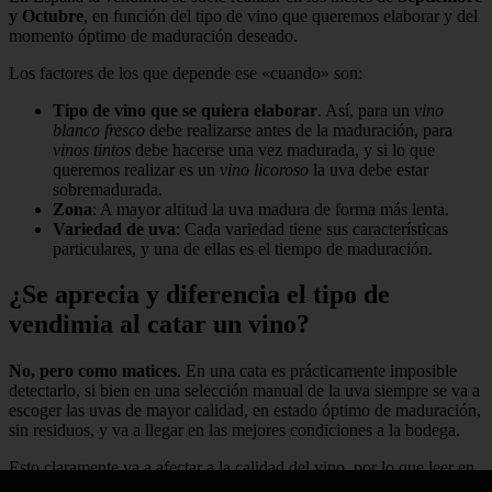
y Octubre
, en función del tipo de vino que queremos elaborar y del
momento óptimo de maduración deseado.
Los factores de los que depende ese «cuando» son:
Tipo de vino que se quiera elaborar
. Así, para un
vino
blanco fresco
debe realizarse antes de la maduración, para
vinos tintos
debe hacerse una vez madurada, y si lo que
queremos realizar es un
vino licoroso
la uva debe estar
sobremadurada.
Zona
: A mayor altitud la uva madura de forma más lenta.
Variedad de uva
: Cada variedad tiene sus características
particulares, y una de ellas es el tiempo de maduración.
¿Se aprecia y diferencia el tipo de
vendimia al catar un vino?
No, pero como matices
. En una cata es prácticamente imposible
detectarlo, si bien en una selección manual de la uva siempre se va a
escoger las uvas de mayor calidad, en estado óptimo de maduración,
sin residuos, y va a llegar en las mejores condiciones a la bodega.
Esto claramente va a afectar a la calidad del vino, por lo que leer en
una etiqueta o descripción del vino que la vendimia se ha realizado