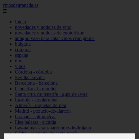
vinosdegranada.es
☰
Inicio
novedades y noticias de vino
novedades y noticias de enoturismo
antiguo vaso para catar vinos crucigrama
bulgaria
comprar
espana
tipo
vinos
Córdoba - córdoba
Sevilla - sevilla
Barcelona - barcelona
Ciudad-real - montiel
Santa-cruz-de-tenerife - guía-de-isora
La-rioja - casalarreina
Almería - roquetas-de-mar
Madrid - pozuelo-de-alarcón
Granada - almuñécar
Illes-balears - alcúdia
Las-palmas - san-bartolomé-de-tirajana
Cádiz - el-puerto-de-santa-maría
Madrid - valdemoro