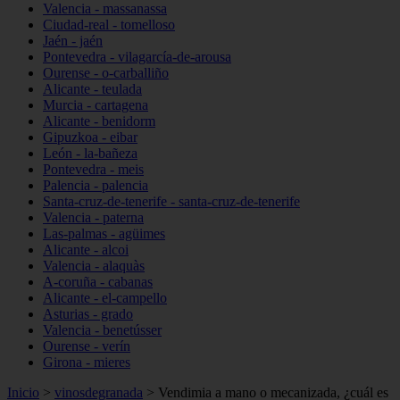
Valencia - massanassa
Ciudad-real - tomelloso
Jaén - jaén
Pontevedra - vilagarcía-de-arousa
Ourense - o-carballiño
Alicante - teulada
Murcia - cartagena
Alicante - benidorm
Gipuzkoa - eibar
León - la-bañeza
Pontevedra - meis
Palencia - palencia
Santa-cruz-de-tenerife - santa-cruz-de-tenerife
Valencia - paterna
Las-palmas - agüimes
Alicante - alcoi
Valencia - alaquàs
A-coruña - cabanas
Alicante - el-campello
Asturias - grado
Valencia - benetússer
Ourense - verín
Girona - mieres
Inicio
>
vinosdegranada
>
Vendimia a mano o mecanizada, ¿cuál es