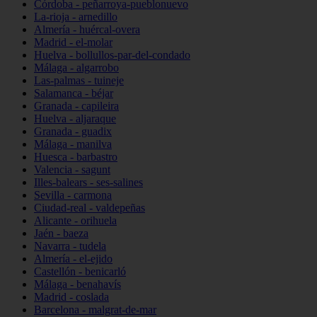
Córdoba - peñarroya-pueblonuevo
La-rioja - arnedillo
Almería - huércal-overa
Madrid - el-molar
Huelva - bollullos-par-del-condado
Málaga - algarrobo
Las-palmas - tuineje
Salamanca - béjar
Granada - capileira
Huelva - aljaraque
Granada - guadix
Málaga - manilva
Huesca - barbastro
Valencia - sagunt
Illes-balears - ses-salines
Sevilla - carmona
Ciudad-real - valdepeñas
Alicante - orihuela
Jaén - baeza
Navarra - tudela
Almería - el-ejido
Castellón - benicarló
Málaga - benahavís
Madrid - coslada
Barcelona - malgrat-de-mar