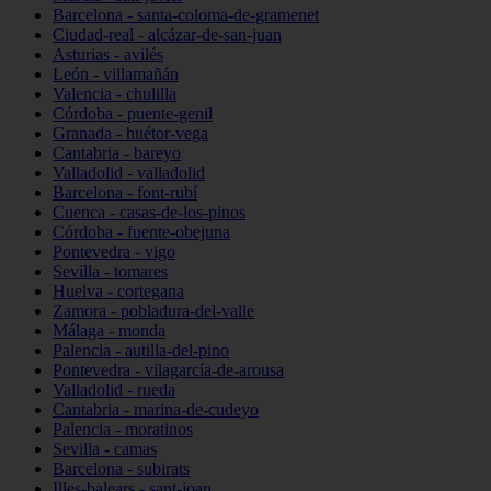
Barcelona - santa-coloma-de-gramenet
Ciudad-real - alcázar-de-san-juan
Asturias - avilés
León - villamañán
Valencia - chulilla
Córdoba - puente-genil
Granada - huétor-vega
Cantabria - bareyo
Valladolid - valladolid
Barcelona - font-rubí
Cuenca - casas-de-los-pinos
Córdoba - fuente-obejuna
Pontevedra - vigo
Sevilla - tomares
Huelva - cortegana
Zamora - pobladura-del-valle
Málaga - monda
Palencia - autilla-del-pino
Pontevedra - vilagarcía-de-arousa
Valladolid - rueda
Cantabria - marina-de-cudeyo
Palencia - moratinos
Sevilla - camas
Barcelona - subirats
Illes-balears - sant-joan