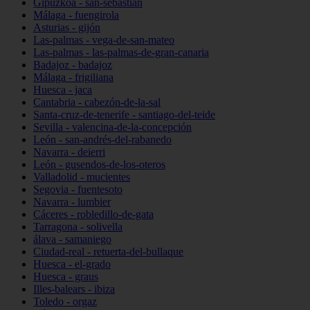
Gipuzkoa - san-sebastián
Málaga - fuengirola
Asturias - gijón
Las-palmas - vega-de-san-mateo
Las-palmas - las-palmas-de-gran-canaria
Badajoz - badajoz
Málaga - frigiliana
Huesca - jaca
Cantabria - cabezón-de-la-sal
Santa-cruz-de-tenerife - santiago-del-teide
Sevilla - valencina-de-la-concepción
León - san-andrés-del-rabanedo
Navarra - deierri
León - gusendos-de-los-oteros
Valladolid - mucientes
Segovia - fuentesoto
Navarra - lumbier
Cáceres - robledillo-de-gata
Tarragona - solivella
álava - samaniego
Ciudad-real - retuerta-del-bullaque
Huesca - el-grado
Huesca - graus
Illes-balears - ibiza
Toledo - orgaz