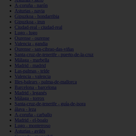
A-coruña - narón
Asturias - navia
Gipuzkoa - hondarribia
Gipuzkoa - irun
Ciudad-real - ciudad-real
Lugo - lugo
Ourense - ourense
Valencia - gandia
Ourense - san-cibrao-das-viñas
Santa-cruz-de-tenerife - puerto-de-la-cruz
Málaga - marbella
Madrid - madrid
Las-palmas - telde
Valencia - valencia
Illes-balears - palma-de-mallorca
Barcelona - barcelona
Madrid - leganés
Málaga - torrox
Santa-cruz-de-tenerife - guía-de-isora
álava - leza
A-coruña - carballo
Madrid - el-boalo
Lugo - monterroso
Asturias - avilés