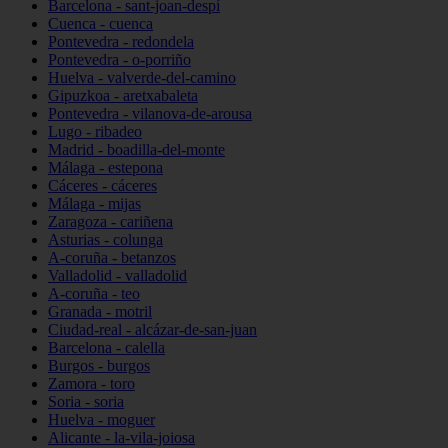
Barcelona - sant-joan-despí
Cuenca - cuenca
Pontevedra - redondela
Pontevedra - o-porriño
Huelva - valverde-del-camino
Gipuzkoa - aretxabaleta
Pontevedra - vilanova-de-arousa
Lugo - ribadeo
Madrid - boadilla-del-monte
Málaga - estepona
Cáceres - cáceres
Málaga - mijas
Zaragoza - cariñena
Asturias - colunga
A-coruña - betanzos
Valladolid - valladolid
A-coruña - teo
Granada - motril
Ciudad-real - alcázar-de-san-juan
Barcelona - calella
Burgos - burgos
Zamora - toro
Soria - soria
Huelva - moguer
Alicante - la-vila-joiosa