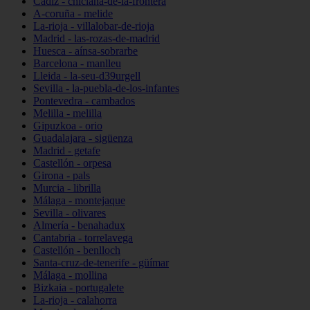
Cádiz - chiclana-de-la-frontera
A-coruña - melide
La-rioja - villalobar-de-rioja
Madrid - las-rozas-de-madrid
Huesca - aínsa-sobrarbe
Barcelona - manlleu
Lleida - la-seu-d39urgell
Sevilla - la-puebla-de-los-infantes
Pontevedra - cambados
Melilla - melilla
Gipuzkoa - orio
Guadalajara - sigüenza
Madrid - getafe
Castellón - orpesa
Girona - pals
Murcia - librilla
Málaga - montejaque
Sevilla - olivares
Almería - benahadux
Cantabria - torrelavega
Castellón - benlloch
Santa-cruz-de-tenerife - güímar
Málaga - mollina
Bizkaia - portugalete
La-rioja - calahorra