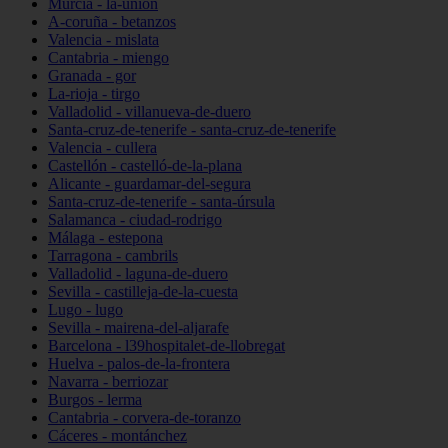
Murcia - la-unión
A-coruña - betanzos
Valencia - mislata
Cantabria - miengo
Granada - gor
La-rioja - tirgo
Valladolid - villanueva-de-duero
Santa-cruz-de-tenerife - santa-cruz-de-tenerife
Valencia - cullera
Castellón - castelló-de-la-plana
Alicante - guardamar-del-segura
Santa-cruz-de-tenerife - santa-úrsula
Salamanca - ciudad-rodrigo
Málaga - estepona
Tarragona - cambrils
Valladolid - laguna-de-duero
Sevilla - castilleja-de-la-cuesta
Lugo - lugo
Sevilla - mairena-del-aljarafe
Barcelona - l39hospitalet-de-llobregat
Huelva - palos-de-la-frontera
Navarra - berriozar
Burgos - lerma
Cantabria - corvera-de-toranzo
Cáceres - montánchez