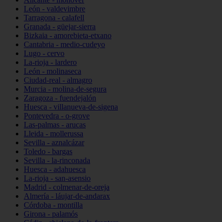
León - valdevimbre
Tarragona - calafell
Granada - güejar-sierra
Bizkaia - amorebieta-etxano
Cantabria - medio-cudeyo
Lugo - cervo
La-rioja - lardero
León - molinaseca
Ciudad-real - almagro
Murcia - molina-de-segura
Zaragoza - fuendejalón
Huesca - villanueva-de-sigena
Pontevedra - o-grove
Las-palmas - arucas
Lleida - mollerussa
Sevilla - aznalcázar
Toledo - bargas
Sevilla - la-rinconada
Huesca - adahuesca
La-rioja - san-asensio
Madrid - colmenar-de-oreja
Almería - láujar-de-andarax
Córdoba - montilla
Girona - palamós