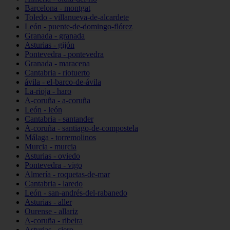
Barcelona - montgat
Toledo - villanueva-de-alcardete
León - puente-de-domingo-flórez
Granada - granada
Asturias - gijón
Pontevedra - pontevedra
Granada - maracena
Cantabria - riotuerto
ávila - el-barco-de-ávila
La-rioja - haro
A-coruña - a-coruña
León - león
Cantabria - santander
A-coruña - santiago-de-compostela
Málaga - torremolinos
Murcia - murcia
Asturias - oviedo
Pontevedra - vigo
Almería - roquetas-de-mar
Cantabria - laredo
León - san-andrés-del-rabanedo
Asturias - aller
Ourense - allariz
A-coruña - ribeira
Asturias - siero