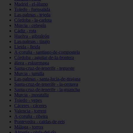
Madrid - el-álamo
Toledo - fuensalida
Las-palmas - tejeda
Córdoba - la-carlota
Murcia - cehegín
Cádiz - rota
Huelva - gibraleón
Las-palmas - tinajo
Lleida - lleida
A-coruña - santiago-de-compostela
Córdoba - aguilar-de-la-frontera
álava - eskuernaga
Santa-cruz-de-tenerife - tegueste
Murcia - jumilla
Las-palmas - santa-lucía-de-tirajana
Santa-cruz-de-tenerife - la-orotava
Santa-cruz-de-tenerife - la-guancha
Murcia - moratalla
Toledo - yepes
Cáceres - cáceres
Valencia - torrent
A-coruña - ribeira
Pontevedra - caldas-de-reis
Málaga - torrox
Almería - olula-del-río