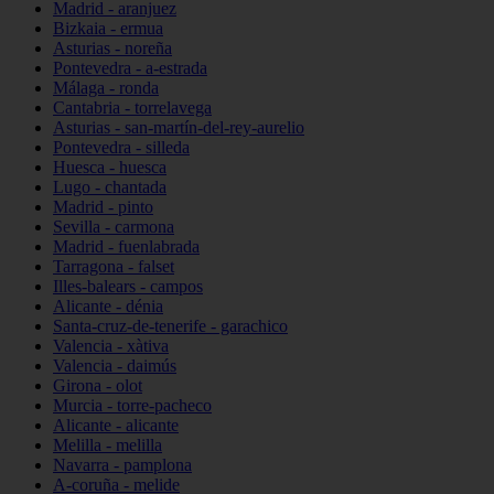
Madrid - aranjuez
Bizkaia - ermua
Asturias - noreña
Pontevedra - a-estrada
Málaga - ronda
Cantabria - torrelavega
Asturias - san-martín-del-rey-aurelio
Pontevedra - silleda
Huesca - huesca
Lugo - chantada
Madrid - pinto
Sevilla - carmona
Madrid - fuenlabrada
Tarragona - falset
Illes-balears - campos
Alicante - dénia
Santa-cruz-de-tenerife - garachico
Valencia - xàtiva
Valencia - daimús
Girona - olot
Murcia - torre-pacheco
Alicante - alicante
Melilla - melilla
Navarra - pamplona
A-coruña - melide