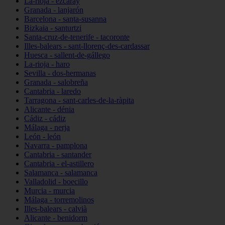
La-rioja - ezcaray
Granada - lanjarón
Barcelona - santa-susanna
Bizkaia - santurtzi
Santa-cruz-de-tenerife - tacoronte
Illes-balears - sant-llorenç-des-cardassar
Huesca - sallent-de-gállego
La-rioja - haro
Sevilla - dos-hermanas
Granada - salobreña
Cantabria - laredo
Tarragona - sant-carles-de-la-ràpita
Alicante - dénia
Cádiz - cádiz
Málaga - nerja
León - león
Navarra - pamplona
Cantabria - santander
Cantabria - el-astillero
Salamanca - salamanca
Valladolid - boecillo
Murcia - murcia
Málaga - torremolinos
Illes-balears - calvià
Alicante - benidorm