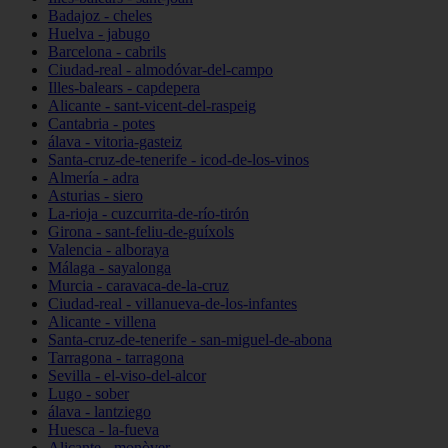
Badajoz - cheles
Huelva - jabugo
Barcelona - cabrils
Ciudad-real - almodóvar-del-campo
Illes-balears - capdepera
Alicante - sant-vicent-del-raspeig
Cantabria - potes
álava - vitoria-gasteiz
Santa-cruz-de-tenerife - icod-de-los-vinos
Almería - adra
Asturias - siero
La-rioja - cuzcurrita-de-río-tirón
Girona - sant-feliu-de-guíxols
Valencia - alboraya
Málaga - sayalonga
Murcia - caravaca-de-la-cruz
Ciudad-real - villanueva-de-los-infantes
Alicante - villena
Santa-cruz-de-tenerife - san-miguel-de-abona
Tarragona - tarragona
Sevilla - el-viso-del-alcor
Lugo - sober
álava - lantziego
Huesca - la-fueva
Alicante - monòver