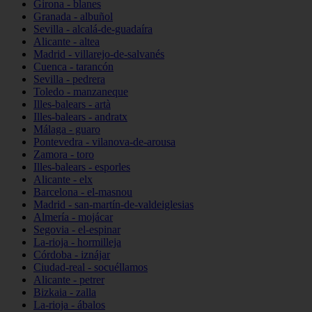
Girona - blanes
Granada - albuñol
Sevilla - alcalá-de-guadaíra
Alicante - altea
Madrid - villarejo-de-salvanés
Cuenca - tarancón
Sevilla - pedrera
Toledo - manzaneque
Illes-balears - artà
Illes-balears - andratx
Málaga - guaro
Pontevedra - vilanova-de-arousa
Zamora - toro
Illes-balears - esporles
Alicante - elx
Barcelona - el-masnou
Madrid - san-martín-de-valdeiglesias
Almería - mojácar
Segovia - el-espinar
La-rioja - hormilleja
Córdoba - iznájar
Ciudad-real - socuéllamos
Alicante - petrer
Bizkaia - zalla
La-rioja - ábalos