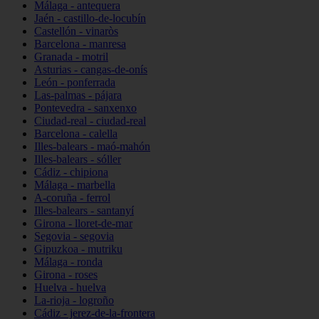
Málaga - antequera
Jaén - castillo-de-locubín
Castellón - vinaròs
Barcelona - manresa
Granada - motril
Asturias - cangas-de-onís
León - ponferrada
Las-palmas - pájara
Pontevedra - sanxenxo
Ciudad-real - ciudad-real
Barcelona - calella
Illes-balears - maó-mahón
Illes-balears - sóller
Cádiz - chipiona
Málaga - marbella
A-coruña - ferrol
Illes-balears - santanyí
Girona - lloret-de-mar
Segovia - segovia
Gipuzkoa - mutriku
Málaga - ronda
Girona - roses
Huelva - huelva
La-rioja - logroño
Cádiz - jerez-de-la-frontera