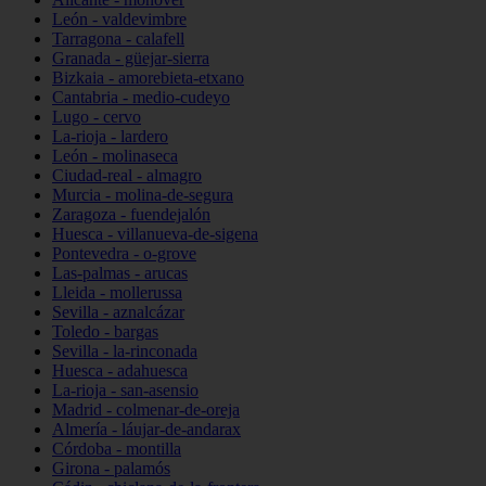
León - valdevimbre
Tarragona - calafell
Granada - güejar-sierra
Bizkaia - amorebieta-etxano
Cantabria - medio-cudeyo
Lugo - cervo
La-rioja - lardero
León - molinaseca
Ciudad-real - almagro
Murcia - molina-de-segura
Zaragoza - fuendejalón
Huesca - villanueva-de-sigena
Pontevedra - o-grove
Las-palmas - arucas
Lleida - mollerussa
Sevilla - aznalcázar
Toledo - bargas
Sevilla - la-rinconada
Huesca - adahuesca
La-rioja - san-asensio
Madrid - colmenar-de-oreja
Almería - láujar-de-andarax
Córdoba - montilla
Girona - palamós