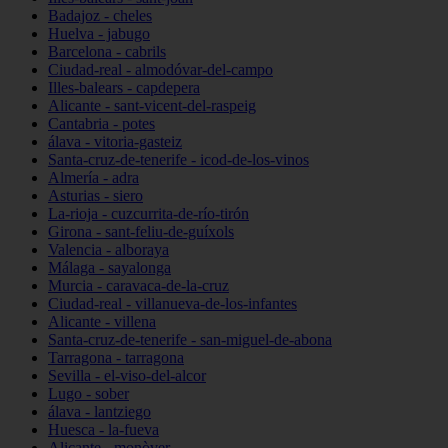
Badajoz - cheles
Huelva - jabugo
Barcelona - cabrils
Ciudad-real - almodóvar-del-campo
Illes-balears - capdepera
Alicante - sant-vicent-del-raspeig
Cantabria - potes
álava - vitoria-gasteiz
Santa-cruz-de-tenerife - icod-de-los-vinos
Almería - adra
Asturias - siero
La-rioja - cuzcurrita-de-río-tirón
Girona - sant-feliu-de-guíxols
Valencia - alboraya
Málaga - sayalonga
Murcia - caravaca-de-la-cruz
Ciudad-real - villanueva-de-los-infantes
Alicante - villena
Santa-cruz-de-tenerife - san-miguel-de-abona
Tarragona - tarragona
Sevilla - el-viso-del-alcor
Lugo - sober
álava - lantziego
Huesca - la-fueva
Alicante - monòver