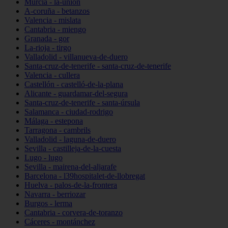
Murcia - la-unión
A-coruña - betanzos
Valencia - mislata
Cantabria - miengo
Granada - gor
La-rioja - tirgo
Valladolid - villanueva-de-duero
Santa-cruz-de-tenerife - santa-cruz-de-tenerife
Valencia - cullera
Castellón - castelló-de-la-plana
Alicante - guardamar-del-segura
Santa-cruz-de-tenerife - santa-úrsula
Salamanca - ciudad-rodrigo
Málaga - estepona
Tarragona - cambrils
Valladolid - laguna-de-duero
Sevilla - castilleja-de-la-cuesta
Lugo - lugo
Sevilla - mairena-del-aljarafe
Barcelona - l39hospitalet-de-llobregat
Huelva - palos-de-la-frontera
Navarra - berriozar
Burgos - lerma
Cantabria - corvera-de-toranzo
Cáceres - montánchez