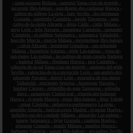
- santa-susanna
Bizkaia - santurtzi
Santa-cruz-de-tenerife -
tacoronte
Illes-balears - sant-llorenç-des-cardassar
Huesca -
sallent-de-gállego
La-rioja - haro
Sevilla - dos-hermanas
Granada - salobreña
Cantabria - laredo
Tarragona - sant-
carles-de-la-ràpita
Alicante - dénia
Cádiz - cádiz
Málaga -
nerja
León - león
Navarra - pamplona
Cantabria - santander
Cantabria - el-astillero
Salamanca - salamanca
Valladolid -
boecillo
Murcia - murcia
Málaga - torremolinos
Illes-balears
- calvià
Alicante - benidorm
Gipuzkoa - san-sebastián
Málaga - fuengirola
Asturias - gijón
Las-palmas - vega-de-
san-mateo
Las-palmas - las-palmas-de-gran-canaria
Badajoz
- badajoz
Málaga - frigiliana
Huesca - jaca
Cantabria -
cabezón-de-la-sal
Santa-cruz-de-tenerife - santiago-del-teide
Sevilla - valencina-de-la-concepción
León - san-andrés-del-
rabanedo
Navarra - deierri
León - gusendos-de-los-oteros
Valladolid - mucientes
Segovia - fuentesoto
Navarra -
lumbier
Cáceres - robledillo-de-gata
Tarragona - solivella
álava - samaniego
Ciudad-real - retuerta-del-bullaque
Huesca - el-grado
Huesca - graus
Illes-balears - ibiza
Toledo
- orgaz
Córdoba - peñarroya-pueblonuevo
La-rioja -
arnedillo
Almería - huércal-overa
Madrid - el-molar
Huelva -
bollullos-par-del-condado
Málaga - algarrobo
Las-palmas -
tuineje
Salamanca - béjar
Granada - capileira
Huelva -
aljaraque
Granada - guadix
Málaga - manilva
Huesca -
barbastro
Valencia - sagunt
Illes-balears - ses-salines
Sevilla