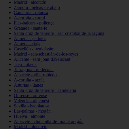
Madrid - alcorcón
Zamora - peleas-de-abajo
Cantabria - reinosa
A-coruña - carral
Illes-balears - pollença
Granada - santa-fe
Santa-cruz-de-tenerife - san-cristóbal-de-la-laguna
Almería - padules
Almería - rioja
Castellón - benicàssim
Madrid - san-sebastián-de-los-reyes
Alicante - sant-joan-d39alacant
Jaén - úbeda
Tarragona - ulldecona
Albacete - villarrobledo
A-coruña - arzúa
Asturias - llanes
Santa-cruz-de-tenerife - candelaria
Ourense - ourense
Valencia - algemesí
Sevilla - badolatosa
Las-palmas - mogán
Huelva - almonte
Albacete - chinchilla-de-monte-aragón
Madrid - alpedrete