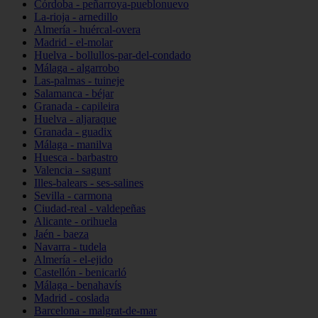
Córdoba - peñarroya-pueblonuevo
La-rioja - arnedillo
Almería - huércal-overa
Madrid - el-molar
Huelva - bollullos-par-del-condado
Málaga - algarrobo
Las-palmas - tuineje
Salamanca - béjar
Granada - capileira
Huelva - aljaraque
Granada - guadix
Málaga - manilva
Huesca - barbastro
Valencia - sagunt
Illes-balears - ses-salines
Sevilla - carmona
Ciudad-real - valdepeñas
Alicante - orihuela
Jaén - baeza
Navarra - tudela
Almería - el-ejido
Castellón - benicarló
Málaga - benahavís
Madrid - coslada
Barcelona - malgrat-de-mar