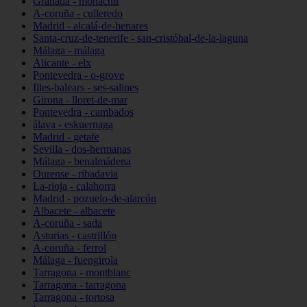
Granada - monachil
A-coruña - culleredo
Madrid - alcalá-de-henares
Santa-cruz-de-tenerife - san-cristóbal-de-la-laguna
Málaga - málaga
Alicante - elx
Pontevedra - o-grove
Illes-balears - ses-salines
Girona - lloret-de-mar
Pontevedra - cambados
álava - eskuernaga
Madrid - getafe
Sevilla - dos-hermanas
Málaga - benalmádena
Ourense - ribadavia
La-rioja - calahorra
Madrid - pozuelo-de-alarcón
Albacete - albacete
A-coruña - sada
Asturias - castrillón
A-coruña - ferrol
Málaga - fuengirola
Tarragona - montblanc
Tarragona - tarragona
Tarragona - tortosa