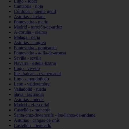
Lugo - sober
Cantabria - noja
Córdoba - puente-genil
Asturias - laviana
Pontevedra - marín
Madrid - torrejón-de-ardoz
A-coruña - oleiros
Málaga - nerja
Asturias - langreo
Pontevedra - ponteareas
Pontevedra - a-illa-de-arousa
Sevilla - sevilla
Navarra - estella-lizarra
Lugo - viveiro
Illes-balears - es-mercadal
Lugo - mondoñedo
León - valdevimbre
Valladolid - rueda
álava - laguardia
Asturias - mieres
Madrid - el-escorial
Castellón - moncofa
Santa-cruz-de-tenerife - los-llanos-de-aridane
Asturias - cangas-de-onís
Castellón - benicarló