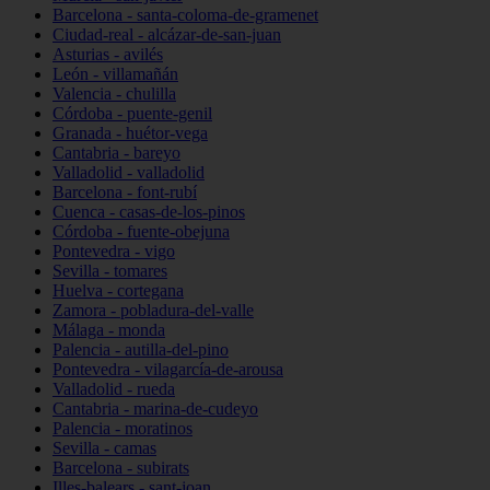
Barcelona - santa-coloma-de-gramenet
Ciudad-real - alcázar-de-san-juan
Asturias - avilés
León - villamañán
Valencia - chulilla
Córdoba - puente-genil
Granada - huétor-vega
Cantabria - bareyo
Valladolid - valladolid
Barcelona - font-rubí
Cuenca - casas-de-los-pinos
Córdoba - fuente-obejuna
Pontevedra - vigo
Sevilla - tomares
Huelva - cortegana
Zamora - pobladura-del-valle
Málaga - monda
Palencia - autilla-del-pino
Pontevedra - vilagarcía-de-arousa
Valladolid - rueda
Cantabria - marina-de-cudeyo
Palencia - moratinos
Sevilla - camas
Barcelona - subirats
Illes-balears - sant-joan