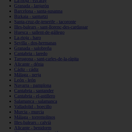
La-rioja - ezcaray
Granada - lanjarón
Barcelona - santa-susanna
Bizkaia - santurtzi
Santa-cruz-de-tenerife - tacoronte
Illes-balears - sant-llorenç-des-cardassar
Huesca - sallent-de-gállego
La-rioja - haro
Sevilla - dos-hermanas
Granada - salobreña
Cantabria - laredo
Tarragona - sant-carles-de-la-ràpita
Alicante - dénia
Cádiz - cádiz
Málaga - nerja
León - león
Navarra - pamplona
Cantabria - santander
Cantabria - el-astillero
Salamanca - salamanca
Valladolid - boecillo
Murcia - murcia
Málaga - torremolinos
Illes-balears - calvià
Alicante - benidorm