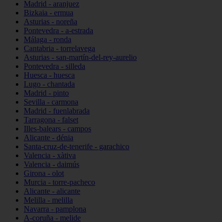
Madrid - aranjuez
Bizkaia - ermua
Asturias - noreña
Pontevedra - a-estrada
Málaga - ronda
Cantabria - torrelavega
Asturias - san-martín-del-rey-aurelio
Pontevedra - silleda
Huesca - huesca
Lugo - chantada
Madrid - pinto
Sevilla - carmona
Madrid - fuenlabrada
Tarragona - falset
Illes-balears - campos
Alicante - dénia
Santa-cruz-de-tenerife - garachico
Valencia - xàtiva
Valencia - daimús
Girona - olot
Murcia - torre-pacheco
Alicante - alicante
Melilla - melilla
Navarra - pamplona
A-coruña - melide