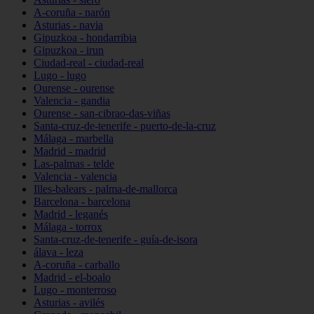
A-coruña - narón
Asturias - navia
Gipuzkoa - hondarribia
Gipuzkoa - irun
Ciudad-real - ciudad-real
Lugo - lugo
Ourense - ourense
Valencia - gandia
Ourense - san-cibrao-das-viñas
Santa-cruz-de-tenerife - puerto-de-la-cruz
Málaga - marbella
Madrid - madrid
Las-palmas - telde
Valencia - valencia
Illes-balears - palma-de-mallorca
Barcelona - barcelona
Madrid - leganés
Málaga - torrox
Santa-cruz-de-tenerife - guía-de-isora
álava - leza
A-coruña - carballo
Madrid - el-boalo
Lugo - monterroso
Asturias - avilés