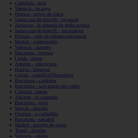
Cantabria - noja
Valencia - picanya
Huesca - belver-de-cinca
Santa-cruz-de-tenerife - el-sauzal
Zaragoza - la-almunia-de-doña-godina
Santa-cruz-de-tenerife - los-realejos
Bizkaia - valle-de-trápaga-trapagaran
Madrid - valdemorillo
Valencia - manises
Barcelona - terrassa
Lleida - tremp
Asturias - villaviciosa
Huelva - trigueros
Girona - castelló-d39empúries
Barcelona - cardedeu
Barcelona - sant-quirze-del-vallès
Córdoba - baena
Alicante - el-campello
Barcelona - gavà
Murcia - abanilla
Ourense - o-carballiño
Barcelona - sabadell
Madrid - torrejón-de-ardoz
Teruel - alcorisa
Valencia - alfafar