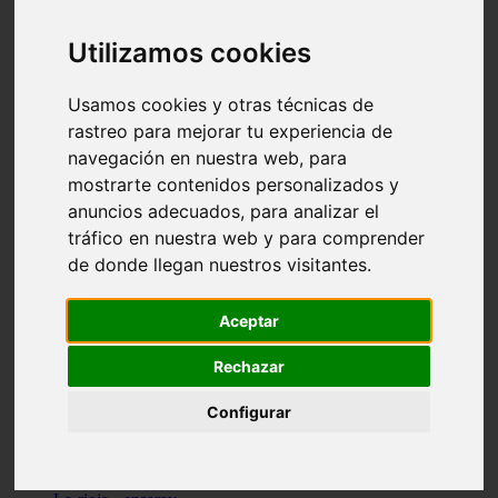
Granada - pulianas
Santa-cruz-de-tenerife - los-llanos-de-aridane
Utilizamos cookies
Cantabria - suances
Sevilla - bormujos
Granada - monachil
Usamos cookies y otras técnicas de
Málaga - júzcar
rastreo para mejorar tu experiencia de
Huesca - isábena
navegación en nuestra web, para
Huesca - alquézar
Huesca - castejón-de-sos
mostrarte contenidos personalizados y
Lleida - alt-àneu
anuncios adecuados, para analizar el
Sevilla - marinaleda
tráfico en nuestra web y para comprender
Córdoba - almedinilla
Navarra - zangoza
de donde llegan nuestros visitantes.
Cantabria - arenas-de-iguña
Barcelona - la-pobla-de-lillet
Murcia - cartagena
Aceptar
Las-palmas - yaiza
Madrid - nuevo-baztán
Rechazar
Sevilla - arahal
Málaga - istán
Configurar
Valladolid - fuensaldaña
Sevilla - salteras
Huesca - biescas
Granada - pampaneira