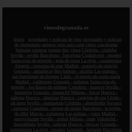
vinosdegranada.es
Inicio
novedades y noticias de vino
novedades y noticias
de enoturismo
antiguo vaso para catar vinos crucigrama
bulgaria
comprar
espana
tipo
vinos
Córdoba - córdoba
Sevilla - sevilla
Barcelona - barcelona
Ciudad-real - montiel
Santa-cruz-de-tenerife - guía-de-isora
La-rioja - casalarreina
Almería - roquetas-de-mar
Madrid - pozuelo-de-alarcón
Granada - almuñécar
Illes-balears - alcúdia
Las-palmas -
san-bartolomé-de-tirajana
Cádiz - el-puerto-de-santa-maría
Madrid - valdemoro
Granada - pulianas
Santa-cruz-de-
tenerife - los-llanos-de-aridane
Cantabria - suances
Sevilla -
bormujos
Granada - monachil
Málaga - júzcar
Huesca -
isábena
Huesca - alquézar
Huesca - castejón-de-sos
Lleida -
alt-àneu
Sevilla - marinaleda
Córdoba - almedinilla
Navarra
- zangoza
Cantabria - arenas-de-iguña
Barcelona - la-pobla-
de-lillet
Murcia - cartagena
Las-palmas - yaiza
Madrid -
nuevo-baztán
Sevilla - arahal
Málaga - istán
Valladolid -
fuensaldaña
Sevilla - salteras
Huesca - biescas
Granada -
pampaneira
La-rioja - ezcaray
Granada - lanjarón
Barcelona