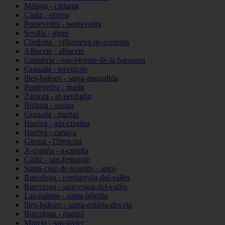
Málaga - cártama
Cádiz - olvera
Pontevedra - pontevedra
Sevilla - gines
Córdoba - villanueva-de-córdoba
Albacete - albacete
Cantabria - san-vicente-de-la-barquera
Granada - torvizcón
Illes-balears - santa-margalida
Pontevedra - marín
Zamora - el-perdigón
Bizkaia - sestao
Granada - murtas
Huelva - isla-cristina
Huelva - cartaya
Girona - l39escala
A-coruña - a-coruña
Cádiz - san-fernando
Santa-cruz-de-tenerife - arico
Barcelona - cerdanyola-del-vallès
Barcelona - sant-cugat-del-vallès
Las-palmas - santa-brígida
Illes-balears - santa-eulària-des-riu
Barcelona - mataró
Murcia - san-javier