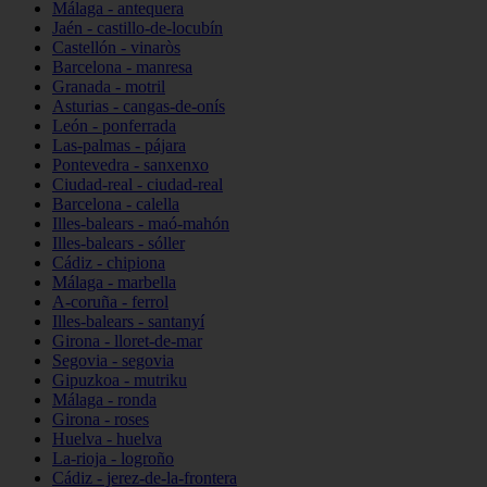
Málaga - antequera
Jaén - castillo-de-locubín
Castellón - vinaròs
Barcelona - manresa
Granada - motril
Asturias - cangas-de-onís
León - ponferrada
Las-palmas - pájara
Pontevedra - sanxenxo
Ciudad-real - ciudad-real
Barcelona - calella
Illes-balears - maó-mahón
Illes-balears - sóller
Cádiz - chipiona
Málaga - marbella
A-coruña - ferrol
Illes-balears - santanyí
Girona - lloret-de-mar
Segovia - segovia
Gipuzkoa - mutriku
Málaga - ronda
Girona - roses
Huelva - huelva
La-rioja - logroño
Cádiz - jerez-de-la-frontera