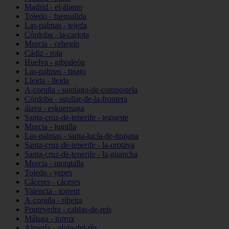
Madrid - el-álamo
Toledo - fuensalida
Las-palmas - tejeda
Córdoba - la-carlota
Murcia - cehegín
Cádiz - rota
Huelva - gibraleón
Las-palmas - tinajo
Lleida - lleida
A-coruña - santiago-de-compostela
Córdoba - aguilar-de-la-frontera
álava - eskuernaga
Santa-cruz-de-tenerife - tegueste
Murcia - jumilla
Las-palmas - santa-lucía-de-tirajana
Santa-cruz-de-tenerife - la-orotava
Santa-cruz-de-tenerife - la-guancha
Murcia - moratalla
Toledo - yepes
Cáceres - cáceres
Valencia - torrent
A-coruña - ribeira
Pontevedra - caldas-de-reis
Málaga - torrox
Almería - olula-del-río