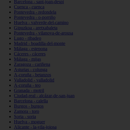
Barcelona - sant-joan-despí
Cuenca - cuenca
Pontevedra - redondela
Pontevedra - o-porriño
Huelva - valverde-del-camino
Gipuzkoa - aretxabaleta
Pontevedra - vilanova-de-arousa
Lugo - ribadeo
Madrid - boadilla-del-monte
Málaga - estepona
Cáceres - cáceres
Málaga - mijas
Zaragoza - cariñena
Asturias - colunga
A-coruña - betanzos
Valladolid - valladolid
A-coruña - teo
Granada - motril
Ciudad-real - alcázar-de-san-juan
Barcelona - calella
Burgos - burgos
Zamora - toro
Soria - soria
Huelva - moguer
Alicante - la-vila-joiosa