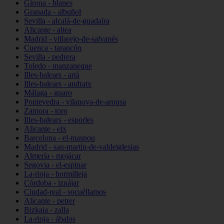
Girona - blanes
Granada - albuñol
Sevilla - alcalá-de-guadaíra
Alicante - altea
Madrid - villarejo-de-salvanés
Cuenca - tarancón
Sevilla - pedrera
Toledo - manzaneque
Illes-balears - artà
Illes-balears - andratx
Málaga - guaro
Pontevedra - vilanova-de-arousa
Zamora - toro
Illes-balears - esporles
Alicante - elx
Barcelona - el-masnou
Madrid - san-martín-de-valdeiglesias
Almería - mojácar
Segovia - el-espinar
La-rioja - hormilleja
Córdoba - iznájar
Ciudad-real - socuéllamos
Alicante - petrer
Bizkaia - zalla
La-rioja - ábalos