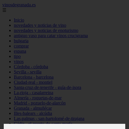
vinosdegranada.es
☰
Inicio
novedades y noticias de vino
novedades y noticias de enoturismo
antiguo vaso para catar vinos crucigrama
bulgaria
comprar
espana
tipo
vinos
Córdoba - córdoba
Sevilla - sevilla
Barcelona - barcelona
Ciudad-real - montiel
Santa-cruz-de-tenerife - guía-de-isora
La-rioja - casalarreina
Almería - roquetas-de-mar
Madrid - pozuelo-de-alarcón
Granada - almuñécar
Illes-balears - alcúdia
Las-palmas - san-bartolomé-de-tirajana
Cádiz - el-puerto-de-santa-maría
Madrid - valdemoro