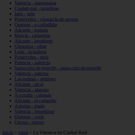
Valencia - massanassa
Ciudad-real - tomelloso
Jaén - jaén
Pontevedra - vilagarcía-de-arousa
Ourense - o-carballiño
Alicante - teulada
Murcia - cartagena
Alicante - benidorm
Gipuzkoa - eibar
León - la-bañeza
Pontevedra - meis
Palencia - palencia
Santa-cruz-de-tenerife - santa-cruz-de-tenerife
Valencia - paterna
Las-palmas - agüimes
Alicante - alcoi
Valencia - alaquàs
A-coruña - cabanas
Alicante - el-campello
Asturias - grado
Valencia - benetússer
Ourense - verín
Girona - mieres
Inicio
>
vinot
>
La Vinoteca en Ciudad Real