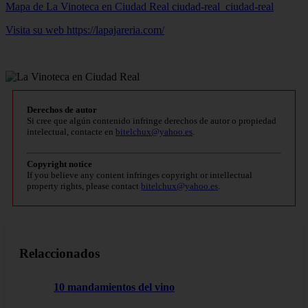
Mapa de La Vinoteca en Ciudad Real
ciudad-real_ciudad-real
Visita su web https://lapajareria.com/
Derechos de autor
Si cree que algún contenido infringe derechos de autor o propiedad
intelectual, contacte en
bitelchux@yahoo.es
.
Copyright notice
If you believe any content infringes copyright or intellectual
property rights, please contact
bitelchux@yahoo.es
.
Relaccionados
10 mandamientos del vino