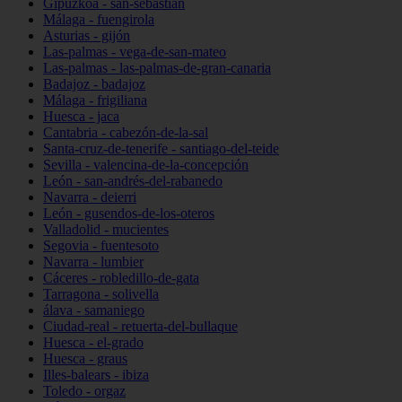
Gipuzkoa - san-sebastián
Málaga - fuengirola
Asturias - gijón
Las-palmas - vega-de-san-mateo
Las-palmas - las-palmas-de-gran-canaria
Badajoz - badajoz
Málaga - frigiliana
Huesca - jaca
Cantabria - cabezón-de-la-sal
Santa-cruz-de-tenerife - santiago-del-teide
Sevilla - valencina-de-la-concepción
León - san-andrés-del-rabanedo
Navarra - deierri
León - gusendos-de-los-oteros
Valladolid - mucientes
Segovia - fuentesoto
Navarra - lumbier
Cáceres - robledillo-de-gata
Tarragona - solivella
álava - samaniego
Ciudad-real - retuerta-del-bullaque
Huesca - el-grado
Huesca - graus
Illes-balears - ibiza
Toledo - orgaz