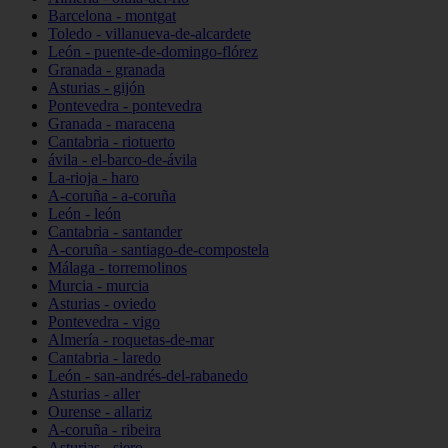
Barcelona - montgat
Toledo - villanueva-de-alcardete
León - puente-de-domingo-flórez
Granada - granada
Asturias - gijón
Pontevedra - pontevedra
Granada - maracena
Cantabria - riotuerto
ávila - el-barco-de-ávila
La-rioja - haro
A-coruña - a-coruña
León - león
Cantabria - santander
A-coruña - santiago-de-compostela
Málaga - torremolinos
Murcia - murcia
Asturias - oviedo
Pontevedra - vigo
Almería - roquetas-de-mar
Cantabria - laredo
León - san-andrés-del-rabanedo
Asturias - aller
Ourense - allariz
A-coruña - ribeira
Asturias - siero