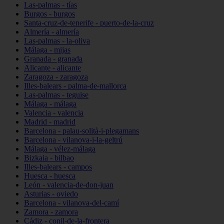
Las-palmas - tías
Burgos - burgos
Santa-cruz-de-tenerife - puerto-de-la-cruz
Almería - almería
Las-palmas - la-oliva
Málaga - mijas
Granada - granada
Alicante - alicante
Zaragoza - zaragoza
Illes-balears - palma-de-mallorca
Las-palmas - teguise
Málaga - málaga
Valencia - valencia
Madrid - madrid
Barcelona - palau-solità-i-plegamans
Barcelona - vilanova-i-la-geltrú
Málaga - vélez-málaga
Bizkaia - bilbao
Illes-balears - campos
Huesca - huesca
León - valencia-de-don-juan
Asturias - oviedo
Barcelona - vilanova-del-camí
Zamora - zamora
Cádiz - conil-de-la-frontera