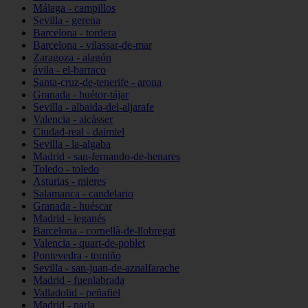
Málaga - campillos
Sevilla - gerena
Barcelona - tordera
Barcelona - vilassar-de-mar
Zaragoza - alagón
ávila - el-barraco
Santa-cruz-de-tenerife - arona
Granada - huétor-tájar
Sevilla - albaida-del-aljarafe
Valencia - alcàsser
Ciudad-real - daimiel
Sevilla - la-algaba
Madrid - san-fernando-de-henares
Toledo - toledo
Asturias - mieres
Salamanca - candelario
Granada - huéscar
Madrid - leganés
Barcelona - cornellà-de-llobregat
Valencia - quart-de-poblet
Pontevedra - tomiño
Sevilla - san-juan-de-aznalfarache
Madrid - fuenlabrada
Valladolid - peñafiel
Madrid - parla