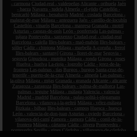
- carmona
Ciudad-real - valdepeñas
Alicante - orihuela
Jaén
- baeza
Navarra - tudela
Almería - el-ejido
Castellón -
benicarló
Málaga - benahavís
Madrid - coslada
Barcelona -
malgrat-de-mar
Málaga - antequera
Jaén - castillo-de-locubín
Castellón - vinaròs
Barcelona - manresa
Granada - motril
Asturias - cangas-de-onís
León - ponferrada
Las-palmas -
pájara
Pontevedra - sanxenxo
Ciudad-real - ciudad-real
Barcelona - calella
Illes-balears - maó-mahón
Illes-balears -
sóller
Cádiz - chipiona
Málaga - marbella
A-coruña - ferrol
Illes-balears - santanyí
Girona - lloret-de-mar
Segovia -
segovia
Gipuzkoa - mutriku
Málaga - ronda
Girona - roses
Huelva - huelva
La-rioja - logroño
Cádiz - jerez-de-la-
frontera
Las-palmas - tías
Burgos - burgos
Santa-cruz-de-
tenerife - puerto-de-la-cruz
Almería - almería
Las-palmas -
la-oliva
Málaga - mijas
Granada - granada
Alicante - alicante
Zaragoza - zaragoza
Illes-balears - palma-de-mallorca
Las-
palmas - teguise
Málaga - málaga
Valencia - valencia
Madrid - madrid
Barcelona - palau-solità-i-plegamans
Barcelona - vilanova-i-la-geltrú
Málaga - vélez-málaga
Bizkaia - bilbao
Illes-balears - campos
Huesca - huesca
León - valencia-de-don-juan
Asturias - oviedo
Barcelona -
vilanova-del-camí
Zamora - zamora
Cádiz - conil-de-la-
frontera
Málaga - cártama
Cádiz - olvera
Pontevedra -
pontevedra
Sevilla - gines
Córdoba - villanueva-de-córdoba
Albacete - albacete
Cantabria - san-vicente-de-la-barquera