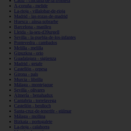
Cádiz - chiclana-de-la-frontera
A-coruña - melide
La-rioja - villalobar-de-rioja
Madrid - las-rozas-de-madrid
Huesca - aínsa-sobrarbe
Barcelona - manlleu
Lleida - la-seu-d39urgell
Sevilla - la-puebla-de-los-infantes
Pontevedra - cambados
Melilla - melilla
Gipuzkoa - orio
Guadalajara - sigüenza
Madrid - getafe
Castellón - orpesa
Girona - pals
Murcia - librilla
Málaga - montejaque
Sevilla - olivares
Almería - benahadux
Cantabria - torrelavega
Castellón - benlloch
Santa-cruz-de-tenerife - güímar
Málaga - mollina
Bizkaia - portugalete
La-rioja - calahorra