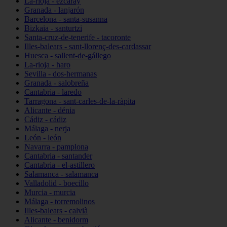
La-rioja - ezcaray
Granada - lanjarón
Barcelona - santa-susanna
Bizkaia - santurtzi
Santa-cruz-de-tenerife - tacoronte
Illes-balears - sant-llorenç-des-cardassar
Huesca - sallent-de-gállego
La-rioja - haro
Sevilla - dos-hermanas
Granada - salobreña
Cantabria - laredo
Tarragona - sant-carles-de-la-ràpita
Alicante - dénia
Cádiz - cádiz
Málaga - nerja
León - león
Navarra - pamplona
Cantabria - santander
Cantabria - el-astillero
Salamanca - salamanca
Valladolid - boecillo
Murcia - murcia
Málaga - torremolinos
Illes-balears - calvià
Alicante - benidorm