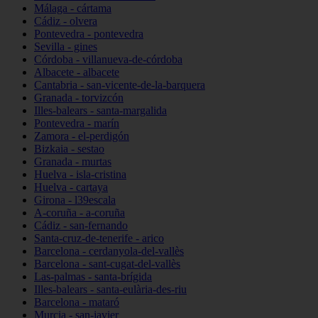
Málaga - cártama
Cádiz - olvera
Pontevedra - pontevedra
Sevilla - gines
Córdoba - villanueva-de-córdoba
Albacete - albacete
Cantabria - san-vicente-de-la-barquera
Granada - torvizcón
Illes-balears - santa-margalida
Pontevedra - marín
Zamora - el-perdigón
Bizkaia - sestao
Granada - murtas
Huelva - isla-cristina
Huelva - cartaya
Girona - l39escala
A-coruña - a-coruña
Cádiz - san-fernando
Santa-cruz-de-tenerife - arico
Barcelona - cerdanyola-del-vallès
Barcelona - sant-cugat-del-vallès
Las-palmas - santa-brígida
Illes-balears - santa-eulària-des-riu
Barcelona - mataró
Murcia - san-javier