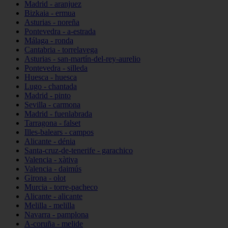
Madrid - aranjuez
Bizkaia - ermua
Asturias - noreña
Pontevedra - a-estrada
Málaga - ronda
Cantabria - torrelavega
Asturias - san-martín-del-rey-aurelio
Pontevedra - silleda
Huesca - huesca
Lugo - chantada
Madrid - pinto
Sevilla - carmona
Madrid - fuenlabrada
Tarragona - falset
Illes-balears - campos
Alicante - dénia
Santa-cruz-de-tenerife - garachico
Valencia - xàtiva
Valencia - daimús
Girona - olot
Murcia - torre-pacheco
Alicante - alicante
Melilla - melilla
Navarra - pamplona
A-coruña - melide