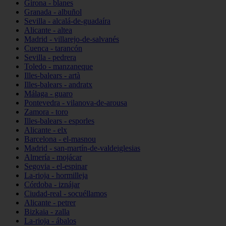
Girona - blanes
Granada - albuñol
Sevilla - alcalá-de-guadaíra
Alicante - altea
Madrid - villarejo-de-salvanés
Cuenca - tarancón
Sevilla - pedrera
Toledo - manzaneque
Illes-balears - artà
Illes-balears - andratx
Málaga - guaro
Pontevedra - vilanova-de-arousa
Zamora - toro
Illes-balears - esporles
Alicante - elx
Barcelona - el-masnou
Madrid - san-martín-de-valdeiglesias
Almería - mojácar
Segovia - el-espinar
La-rioja - hormilleja
Córdoba - iznájar
Ciudad-real - socuéllamos
Alicante - petrer
Bizkaia - zalla
La-rioja - ábalos