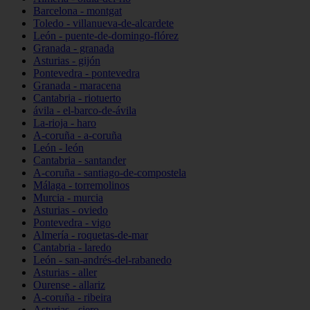
Barcelona - montgat
Toledo - villanueva-de-alcardete
León - puente-de-domingo-flórez
Granada - granada
Asturias - gijón
Pontevedra - pontevedra
Granada - maracena
Cantabria - riotuerto
ávila - el-barco-de-ávila
La-rioja - haro
A-coruña - a-coruña
León - león
Cantabria - santander
A-coruña - santiago-de-compostela
Málaga - torremolinos
Murcia - murcia
Asturias - oviedo
Pontevedra - vigo
Almería - roquetas-de-mar
Cantabria - laredo
León - san-andrés-del-rabanedo
Asturias - aller
Ourense - allariz
A-coruña - ribeira
Asturias - siero