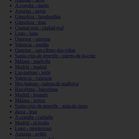
A-coruña - narón
Asturias - navia
Gipuzkoa - hondarribia
Gipuzkoa - irun
Ciudad-real - ciudad-real
Lugo - lugo
Ourense - ourense
Valencia - gandia
Ourense - san-cibrao-das-viñas
Santa-cruz-de-tenerife - puerto-de-la-cruz
Málaga - marbella
Madrid - madrid
Las-palmas - telde
Valencia - valencia
Illes-balears - palma-de-mallorca
Barcelona - barcelona
Madrid - leganés
Málaga - torrox
Santa-cruz-de-tenerife - guía-de-isora
álava - leza
A-coruña - carballo
Madrid - el-boalo
Lugo - monterroso
Asturias - avilés