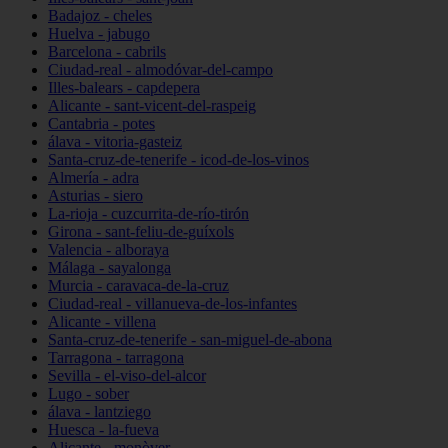
Badajoz - cheles
Huelva - jabugo
Barcelona - cabrils
Ciudad-real - almodóvar-del-campo
Illes-balears - capdepera
Alicante - sant-vicent-del-raspeig
Cantabria - potes
álava - vitoria-gasteiz
Santa-cruz-de-tenerife - icod-de-los-vinos
Almería - adra
Asturias - siero
La-rioja - cuzcurrita-de-río-tirón
Girona - sant-feliu-de-guíxols
Valencia - alboraya
Málaga - sayalonga
Murcia - caravaca-de-la-cruz
Ciudad-real - villanueva-de-los-infantes
Alicante - villena
Santa-cruz-de-tenerife - san-miguel-de-abona
Tarragona - tarragona
Sevilla - el-viso-del-alcor
Lugo - sober
álava - lantziego
Huesca - la-fueva
Alicante - monòver