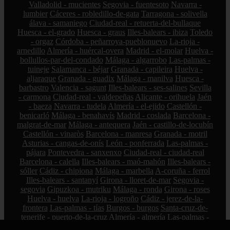
Valladolid - mucientes
Segovia - fuentesoto
Navarra -
lumbier
Cáceres - robledillo-de-gata
Tarragona - solivella
álava - samaniego
Ciudad-real - retuerta-del-bullaque
Huesca - el-grado
Huesca - graus
Illes-balears - ibiza
Toledo
- orgaz
Córdoba - peñarroya-pueblonuevo
La-rioja -
arnedillo
Almería - huércal-overa
Madrid - el-molar
Huelva -
bollullos-par-del-condado
Málaga - algarrobo
Las-palmas -
tuineje
Salamanca - béjar
Granada - capileira
Huelva -
aljaraque
Granada - guadix
Málaga - manilva
Huesca -
barbastro
Valencia - sagunt
Illes-balears - ses-salines
Sevilla
- carmona
Ciudad-real - valdepeñas
Alicante - orihuela
Jaén
- baeza
Navarra - tudela
Almería - el-ejido
Castellón -
benicarló
Málaga - benahavís
Madrid - coslada
Barcelona -
malgrat-de-mar
Málaga - antequera
Jaén - castillo-de-locubín
Castellón - vinaròs
Barcelona - manresa
Granada - motril
Asturias - cangas-de-onís
León - ponferrada
Las-palmas -
pájara
Pontevedra - sanxenxo
Ciudad-real - ciudad-real
Barcelona - calella
Illes-balears - maó-mahón
Illes-balears -
sóller
Cádiz - chipiona
Málaga - marbella
A-coruña - ferrol
Illes-balears - santanyí
Girona - lloret-de-mar
Segovia -
segovia
Gipuzkoa - mutriku
Málaga - ronda
Girona - roses
Huelva - huelva
La-rioja - logroño
Cádiz - jerez-de-la-
frontera
Las-palmas - tías
Burgos - burgos
Santa-cruz-de-
tenerife - puerto-de-la-cruz
Almería - almería
Las-palmas -
la-oliva
Málaga - mijas
Granada - granada
Alicante - alicante