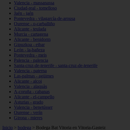
Valencia - massanassa
Ciudad-real - tomelloso
Jaén - jaén
Pontevedra - vilagarcía-de-arousa
Ourense - o-carballiño
Alicante - teulada
Murcia - cartagena
Alicante - benidorm
Gipuzkoa - eibar
León - la-bañeza
Pontevedra - meis
Palencia - palencia
Santa-cruz-de-tenerife - santa-cruz-de-tenerife
Valencia - paterna
Las-palmas - agüimes
Alicante - alcoi
Valencia - alaquàs
A-coruña - cabanas
Alicante - el-campello
Asturias - grado
Valencia - benetússer
Ourense - verín
Girona - mieres
Inicio
>
bodega
>
Bodega Bat Vitoria en Vitoria-Gasteiz