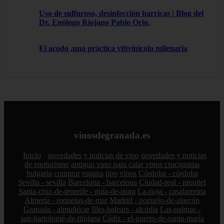
Uso de sulfuroso, desinfección barricas | Blog del
Dr. Enólogo Riojano Pablo Orio.
El acodo ,una práctica vitivínicola milenaria
vinosdegranada.es
Inicio
novedades y noticias de vino
novedades y noticias
de enoturismo
antiguo vaso para catar vinos crucigrama
bulgaria
comprar
espana
tipo
vinos
Córdoba - córdoba
Sevilla - sevilla
Barcelona - barcelona
Ciudad-real - montiel
Santa-cruz-de-tenerife - guía-de-isora
La-rioja - casalarreina
Almería - roquetas-de-mar
Madrid - pozuelo-de-alarcón
Granada - almuñécar
Illes-balears - alcúdia
Las-palmas -
san-bartolomé-de-tirajana
Cádiz - el-puerto-de-santa-maría