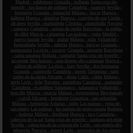
Madrid - valdemoro
Granada - pulianas
Santa-cruz-de-
tenerife - los-llanos-de-aridane
Cantabria - suances
Sevilla -
bormujos
Granada - monachil
Málaga - júzcar
Huesca -
isábena
Huesca - alquézar
Huesca - castejón-de-sos
Lleida -
alt-àneu
Sevilla - marinaleda
Córdoba - almedinilla
Navarra
- zangoza
Cantabria - arenas-de-iguña
Barcelona - la-pobla-
de-lillet
Murcia - cartagena
Las-palmas - yaiza
Madrid -
nuevo-baztán
Sevilla - arahal
Málaga - istán
Valladolid -
fuensaldaña
Sevilla - salteras
Huesca - biescas
Granada -
pampaneira
La-rioja - ezcaray
Granada - lanjarón
Barcelona
- santa-susanna
Bizkaia - santurtzi
Santa-cruz-de-tenerife -
tacoronte
Illes-balears - sant-llorenç-des-cardassar
Huesca -
sallent-de-gállego
La-rioja - haro
Sevilla - dos-hermanas
Granada - salobreña
Cantabria - laredo
Tarragona - sant-
carles-de-la-ràpita
Alicante - dénia
Cádiz - cádiz
Málaga -
nerja
León - león
Navarra - pamplona
Cantabria - santander
Cantabria - el-astillero
Salamanca - salamanca
Valladolid -
boecillo
Murcia - murcia
Málaga - torremolinos
Illes-balears
- calvià
Alicante - benidorm
Gipuzkoa - san-sebastián
Málaga - fuengirola
Asturias - gijón
Las-palmas - vega-de-
san-mateo
Las-palmas - las-palmas-de-gran-canaria
Badajoz
- badajoz
Málaga - frigiliana
Huesca - jaca
Cantabria -
cabezón-de-la-sal
Santa-cruz-de-tenerife - santiago-del-teide
Sevilla - valencina-de-la-concepción
León - san-andrés-del-
rabanedo
Navarra - deierri
León - gusendos-de-los-oteros