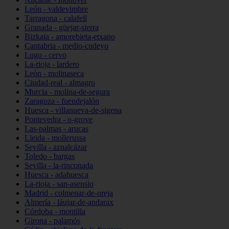
León - valdevimbre
Tarragona - calafell
Granada - güejar-sierra
Bizkaia - amorebieta-etxano
Cantabria - medio-cudeyo
Lugo - cervo
La-rioja - lardero
León - molinaseca
Ciudad-real - almagro
Murcia - molina-de-segura
Zaragoza - fuendejalón
Huesca - villanueva-de-sigena
Pontevedra - o-grove
Las-palmas - arucas
Lleida - mollerussa
Sevilla - aznalcázar
Toledo - bargas
Sevilla - la-rinconada
Huesca - adahuesca
La-rioja - san-asensio
Madrid - colmenar-de-oreja
Almería - láujar-de-andarax
Córdoba - montilla
Girona - palamós