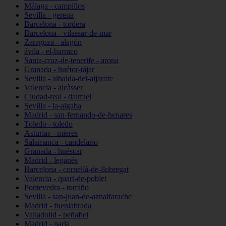
Málaga - campillos
Sevilla - gerena
Barcelona - tordera
Barcelona - vilassar-de-mar
Zaragoza - alagón
ávila - el-barraco
Santa-cruz-de-tenerife - arona
Granada - huétor-tájar
Sevilla - albaida-del-aljarafe
Valencia - alcàsser
Ciudad-real - daimiel
Sevilla - la-algaba
Madrid - san-fernando-de-henares
Toledo - toledo
Asturias - mieres
Salamanca - candelario
Granada - huéscar
Madrid - leganés
Barcelona - cornellà-de-llobregat
Valencia - quart-de-poblet
Pontevedra - tomiño
Sevilla - san-juan-de-aznalfarache
Madrid - fuenlabrada
Valladolid - peñafiel
Madrid - parla