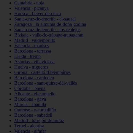
Cantabria - noja
Valencia - picanya
Huesca - belver-de-cinca
Santa-cruz-de-tenerife - el-sauzal
Zaragoza - la-almunia-de-doña-godina
Santa-cruz-de-tenerife - los-realejos
Bizkaia - valle-de-trápaga-trapagaran
Madrid - valdemorillo
Valencia - manises
Barcelona - terrassa
Lleida - tremp
Asturias - villaviciosa
Huelva - trigueros
Girona - castelló-d39empúries
Barcelona - cardedeu
Barcelona - sant-quirze-del-vallès
Córdoba - baena
Alicante - el-campello
Barcelona - gavà
Murcia - abanilla
Ourense - o-carballiño
Barcelona - sabadell
Madrid - torrejón-de-ardoz
Teruel - alcorisa
Valencia - alfafar