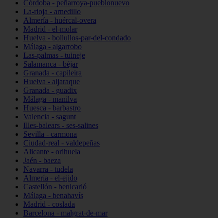
Córdoba - peñarroya-pueblonuevo
La-rioja - arnedillo
Almería - huércal-overa
Madrid - el-molar
Huelva - bollullos-par-del-condado
Málaga - algarrobo
Las-palmas - tuineje
Salamanca - béjar
Granada - capileira
Huelva - aljaraque
Granada - guadix
Málaga - manilva
Huesca - barbastro
Valencia - sagunt
Illes-balears - ses-salines
Sevilla - carmona
Ciudad-real - valdepeñas
Alicante - orihuela
Jaén - baeza
Navarra - tudela
Almería - el-ejido
Castellón - benicarló
Málaga - benahavís
Madrid - coslada
Barcelona - malgrat-de-mar