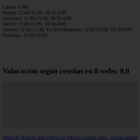
Lunes: 11:00
Martes: 11:00-15:30, 18:30-0:00
miercoles: 11:00-15:30, 18:30-0:00
Jueves: 11:00-15:30, 18:30-0:00
Viernes: 11:00-15:30, 18:30-0:00sábado: 11:00-16:00, 18:30-0:00
Domingo: 11:00-16:00
Valoración según reseñas en 8 webs: 0,0
Mapa de Bodega Bat Vitoria en Vitoria-Gasteiz
álava_vitoria-gasteiz