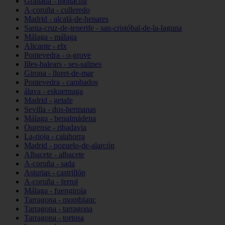
Granada - monachil
A-coruña - culleredo
Madrid - alcalá-de-henares
Santa-cruz-de-tenerife - san-cristóbal-de-la-laguna
Málaga - málaga
Alicante - elx
Pontevedra - o-grove
Illes-balears - ses-salines
Girona - lloret-de-mar
Pontevedra - cambados
álava - eskuernaga
Madrid - getafe
Sevilla - dos-hermanas
Málaga - benalmádena
Ourense - ribadavia
La-rioja - calahorra
Madrid - pozuelo-de-alarcón
Albacete - albacete
A-coruña - sada
Asturias - castrillón
A-coruña - ferrol
Málaga - fuengirola
Tarragona - montblanc
Tarragona - tarragona
Tarragona - tortosa