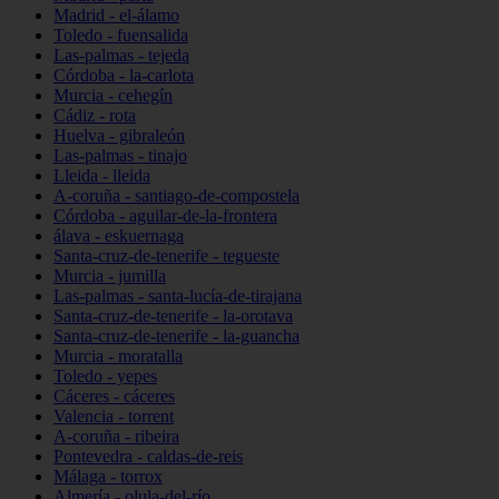
Madrid - el-álamo
Toledo - fuensalida
Las-palmas - tejeda
Córdoba - la-carlota
Murcia - cehegín
Cádiz - rota
Huelva - gibraleón
Las-palmas - tinajo
Lleida - lleida
A-coruña - santiago-de-compostela
Córdoba - aguilar-de-la-frontera
álava - eskuernaga
Santa-cruz-de-tenerife - tegueste
Murcia - jumilla
Las-palmas - santa-lucía-de-tirajana
Santa-cruz-de-tenerife - la-orotava
Santa-cruz-de-tenerife - la-guancha
Murcia - moratalla
Toledo - yepes
Cáceres - cáceres
Valencia - torrent
A-coruña - ribeira
Pontevedra - caldas-de-reis
Málaga - torrox
Almería - olula-del-río