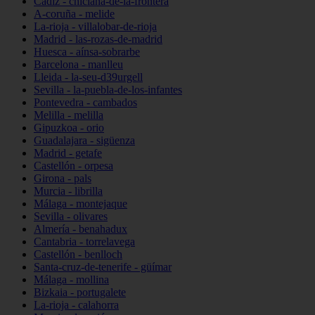
Cádiz - chiclana-de-la-frontera
A-coruña - melide
La-rioja - villalobar-de-rioja
Madrid - las-rozas-de-madrid
Huesca - aínsa-sobrarbe
Barcelona - manlleu
Lleida - la-seu-d39urgell
Sevilla - la-puebla-de-los-infantes
Pontevedra - cambados
Melilla - melilla
Gipuzkoa - orio
Guadalajara - sigüenza
Madrid - getafe
Castellón - orpesa
Girona - pals
Murcia - librilla
Málaga - montejaque
Sevilla - olivares
Almería - benahadux
Cantabria - torrelavega
Castellón - benlloch
Santa-cruz-de-tenerife - güímar
Málaga - mollina
Bizkaia - portugalete
La-rioja - calahorra