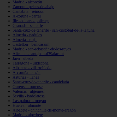
Madrid - alcorcón
Zamora - peleas-de-abajo
Cantabria - reinosa
A-coruña - carral
Illes-balears - pollença
Granada - santa-fe
Santa-cruz-de-tenerife - san-cristóbal-de-la-laguna
Almería - padules
Almería - rioja
Castellón - benicàssim
Madrid - san-sebastián-de-los-reyes
Alicante - sant-joan-d39alacant
Jaén - úbeda
Tarragona - ulldecona
Albacete - villarrobledo
A-coruña - arzúa
Asturias - llanes
Santa-cruz-de-tenerife - candelaria
Ourense - ourense
Valencia - algemesí
Sevilla - badolatosa
Las-palmas - mogán
Huelva - almonte
Albacete - chinchilla-de-monte-aragón
Madrid - alpedrete