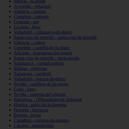
Murcia - la-unión
A-coruña - betanzos
Valencia - mislata
Cantabria - miengo
Granada - gor
La-rioja - tirgo
Valladolid - villanueva-de-duero
Santa-cruz-de-tenerife - santa-cruz-de-tenerife
Valencia - cullera
Castellón - castelló-de-la-plana
Alicante - guardamar-del-segura
Santa-cruz-de-tenerife - santa-úrsula
Salamanca - ciudad-rodrigo
Málaga - estepona
Tarragona - cambrils
Valladolid - laguna-de-duero
Sevilla - castilleja-de-la-cuesta
Lugo - lugo
Sevilla - mairena-del-aljarafe
Barcelona - l39hospitalet-de-llobregat
Huelva - palos-de-la-frontera
Navarra - berriozar
Burgos - lerma
Cantabria - corvera-de-toranzo
Cáceres - montánchez