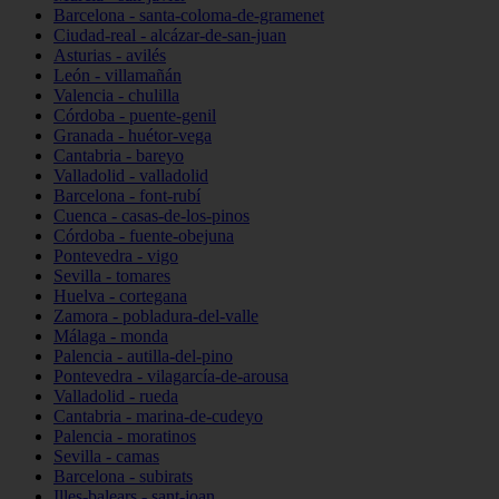
Barcelona - santa-coloma-de-gramenet
Ciudad-real - alcázar-de-san-juan
Asturias - avilés
León - villamañán
Valencia - chulilla
Córdoba - puente-genil
Granada - huétor-vega
Cantabria - bareyo
Valladolid - valladolid
Barcelona - font-rubí
Cuenca - casas-de-los-pinos
Córdoba - fuente-obejuna
Pontevedra - vigo
Sevilla - tomares
Huelva - cortegana
Zamora - pobladura-del-valle
Málaga - monda
Palencia - autilla-del-pino
Pontevedra - vilagarcía-de-arousa
Valladolid - rueda
Cantabria - marina-de-cudeyo
Palencia - moratinos
Sevilla - camas
Barcelona - subirats
Illes-balears - sant-joan