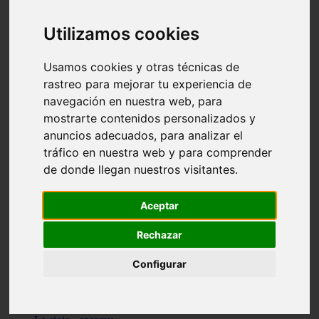
Granada - pulianas
Santa-cruz-de-tenerife - los-llanos-de-aridane
Utilizamos cookies
Cantabria - suances
Sevilla - bormujos
Granada - monachil
Usamos cookies y otras técnicas de
Málaga - júzcar
rastreo para mejorar tu experiencia de
Huesca - isábena
navegación en nuestra web, para
Huesca - alquézar
Huesca - castejón-de-sos
mostrarte contenidos personalizados y
Lleida - alt-àneu
anuncios adecuados, para analizar el
Sevilla - marinaleda
tráfico en nuestra web y para comprender
Córdoba - almedinilla
Navarra - zangoza
de donde llegan nuestros visitantes.
Cantabria - arenas-de-iguña
Barcelona - la-pobla-de-lillet
Murcia - cartagena
Aceptar
Las-palmas - yaiza
Madrid - nuevo-baztán
Rechazar
Sevilla - arahal
Málaga - istán
Configurar
Valladolid - fuensaldaña
Sevilla - salteras
Huesca - biescas
Granada - pampaneira