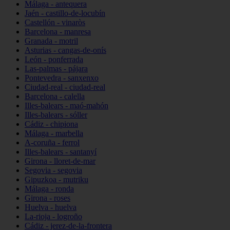
Málaga - antequera
Jaén - castillo-de-locubín
Castellón - vinaròs
Barcelona - manresa
Granada - motril
Asturias - cangas-de-onís
León - ponferrada
Las-palmas - pájara
Pontevedra - sanxenxo
Ciudad-real - ciudad-real
Barcelona - calella
Illes-balears - maó-mahón
Illes-balears - sóller
Cádiz - chipiona
Málaga - marbella
A-coruña - ferrol
Illes-balears - santanyí
Girona - lloret-de-mar
Segovia - segovia
Gipuzkoa - mutriku
Málaga - ronda
Girona - roses
Huelva - huelva
La-rioja - logroño
Cádiz - jerez-de-la-frontera