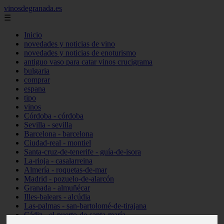
vinosdegranada.es
☰
Inicio
novedades y noticias de vino
novedades y noticias de enoturismo
antiguo vaso para catar vinos crucigrama
bulgaria
comprar
espana
tipo
vinos
Córdoba - córdoba
Sevilla - sevilla
Barcelona - barcelona
Ciudad-real - montiel
Santa-cruz-de-tenerife - guía-de-isora
La-rioja - casalarreina
Almería - roquetas-de-mar
Madrid - pozuelo-de-alarcón
Granada - almuñécar
Illes-balears - alcúdia
Las-palmas - san-bartolomé-de-tirajana
Cádiz - el-puerto-de-santa-maría
Madrid - valdemoro