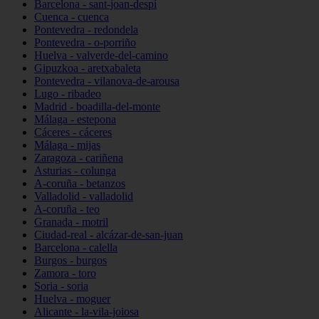
Barcelona - sant-joan-despí
Cuenca - cuenca
Pontevedra - redondela
Pontevedra - o-porriño
Huelva - valverde-del-camino
Gipuzkoa - aretxabaleta
Pontevedra - vilanova-de-arousa
Lugo - ribadeo
Madrid - boadilla-del-monte
Málaga - estepona
Cáceres - cáceres
Málaga - mijas
Zaragoza - cariñena
Asturias - colunga
A-coruña - betanzos
Valladolid - valladolid
A-coruña - teo
Granada - motril
Ciudad-real - alcázar-de-san-juan
Barcelona - calella
Burgos - burgos
Zamora - toro
Soria - soria
Huelva - moguer
Alicante - la-vila-joiosa