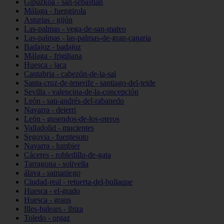
Gipuzkoa - san-sebastián
Málaga - fuengirola
Asturias - gijón
Las-palmas - vega-de-san-mateo
Las-palmas - las-palmas-de-gran-canaria
Badajoz - badajoz
Málaga - frigiliana
Huesca - jaca
Cantabria - cabezón-de-la-sal
Santa-cruz-de-tenerife - santiago-del-teide
Sevilla - valencina-de-la-concepción
León - san-andrés-del-rabanedo
Navarra - deierri
León - gusendos-de-los-oteros
Valladolid - mucientes
Segovia - fuentesoto
Navarra - lumbier
Cáceres - robledillo-de-gata
Tarragona - solivella
álava - samaniego
Ciudad-real - retuerta-del-bullaque
Huesca - el-grado
Huesca - graus
Illes-balears - ibiza
Toledo - orgaz