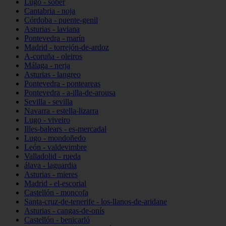
Lugo - sober
Cantabria - noja
Córdoba - puente-genil
Asturias - laviana
Pontevedra - marín
Madrid - torrejón-de-ardoz
A-coruña - oleiros
Málaga - nerja
Asturias - langreo
Pontevedra - ponteareas
Pontevedra - a-illa-de-arousa
Sevilla - sevilla
Navarra - estella-lizarra
Lugo - viveiro
Illes-balears - es-mercadal
Lugo - mondoñedo
León - valdevimbre
Valladolid - rueda
álava - laguardia
Asturias - mieres
Madrid - el-escorial
Castellón - moncofa
Santa-cruz-de-tenerife - los-llanos-de-aridane
Asturias - cangas-de-onís
Castellón - benicarló