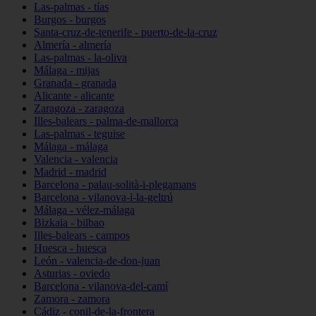
Las-palmas - tías
Burgos - burgos
Santa-cruz-de-tenerife - puerto-de-la-cruz
Almería - almería
Las-palmas - la-oliva
Málaga - mijas
Granada - granada
Alicante - alicante
Zaragoza - zaragoza
Illes-balears - palma-de-mallorca
Las-palmas - teguise
Málaga - málaga
Valencia - valencia
Madrid - madrid
Barcelona - palau-solità-i-plegamans
Barcelona - vilanova-i-la-geltrú
Málaga - vélez-málaga
Bizkaia - bilbao
Illes-balears - campos
Huesca - huesca
León - valencia-de-don-juan
Asturias - oviedo
Barcelona - vilanova-del-camí
Zamora - zamora
Cádiz - conil-de-la-frontera