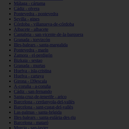
Málaga - cártama
Cádiz - olvera
Pontevedra - pontevedra
Sevilla - gines
Córdoba - villanueva-de-córdoba
Albacete - albacete
Cantabria - san-vicente-de-la-barquera
Granada - torvizcón
Illes-balears - santa-margalida
Pontevedra - marín
Zamora - el-perdigón
Bizkaia - sestao
Granada - murtas
Huelva - isla-cristina
Huelva - cartaya
Girona - l39escala
A-coruña - a-coruña
Cádiz - san-fernando
Santa-cruz-de-tenerife - arico
Barcelona - cerdanyola-del-vallès
Barcelona - sant-cugat-del-vallès
Las-palmas - santa-brígida
Illes-balears - santa-eulària-des-riu
Barcelona - mataró
Murcia - san-javier