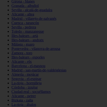
Girona - blanes
Granada - albuñol
Sevilla - alcalá-de-guadaíra
Alicante - altea
Madrid - villarejo-de-salvanés
Cuenca - tarancón
Sevilla - pedrera
Toledo - manzaneque
Illes-balears - artà
Illes-balears - andratx
Málaga - guaro
Pontevedra - vilanova-de-arousa
Zamora - toro
Illes-balears - esporles
Alicante - elx
Barcelona - el-masnou
Madrid - san-martín-de-valdeiglesias
Almería - mojácar
Segovia - el-espinar
La-rioja - hormilleja
Córdoba - iznájar
Ciudad-real - socuéllamos
Alicante - petrer
Bizkaia - zalla
La-rioja - ábalos