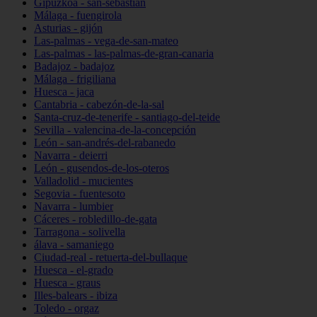
Gipuzkoa - san-sebastián
Málaga - fuengirola
Asturias - gijón
Las-palmas - vega-de-san-mateo
Las-palmas - las-palmas-de-gran-canaria
Badajoz - badajoz
Málaga - frigiliana
Huesca - jaca
Cantabria - cabezón-de-la-sal
Santa-cruz-de-tenerife - santiago-del-teide
Sevilla - valencina-de-la-concepción
León - san-andrés-del-rabanedo
Navarra - deierri
León - gusendos-de-los-oteros
Valladolid - mucientes
Segovia - fuentesoto
Navarra - lumbier
Cáceres - robledillo-de-gata
Tarragona - solivella
álava - samaniego
Ciudad-real - retuerta-del-bullaque
Huesca - el-grado
Huesca - graus
Illes-balears - ibiza
Toledo - orgaz