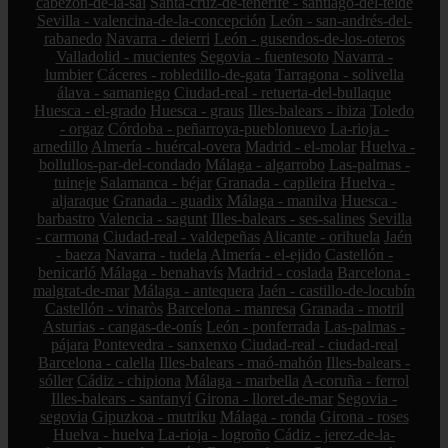
cabezón-de-la-sal
Santa-cruz-de-tenerife - santiago-del-teide
Sevilla - valencina-de-la-concepción
León - san-andrés-del-
rabanedo
Navarra - deierri
León - gusendos-de-los-oteros
Valladolid - mucientes
Segovia - fuentesoto
Navarra -
lumbier
Cáceres - robledillo-de-gata
Tarragona - solivella
álava - samaniego
Ciudad-real - retuerta-del-bullaque
Huesca - el-grado
Huesca - graus
Illes-balears - ibiza
Toledo
- orgaz
Córdoba - peñarroya-pueblonuevo
La-rioja -
arnedillo
Almería - huércal-overa
Madrid - el-molar
Huelva -
bollullos-par-del-condado
Málaga - algarrobo
Las-palmas -
tuineje
Salamanca - béjar
Granada - capileira
Huelva -
aljaraque
Granada - guadix
Málaga - manilva
Huesca -
barbastro
Valencia - sagunt
Illes-balears - ses-salines
Sevilla
- carmona
Ciudad-real - valdepeñas
Alicante - orihuela
Jaén
- baeza
Navarra - tudela
Almería - el-ejido
Castellón -
benicarló
Málaga - benahavís
Madrid - coslada
Barcelona -
malgrat-de-mar
Málaga - antequera
Jaén - castillo-de-locubín
Castellón - vinaròs
Barcelona - manresa
Granada - motril
Asturias - cangas-de-onís
León - ponferrada
Las-palmas -
pájara
Pontevedra - sanxenxo
Ciudad-real - ciudad-real
Barcelona - calella
Illes-balears - maó-mahón
Illes-balears -
sóller
Cádiz - chipiona
Málaga - marbella
A-coruña - ferrol
Illes-balears - santanyí
Girona - lloret-de-mar
Segovia -
segovia
Gipuzkoa - mutriku
Málaga - ronda
Girona - roses
Huelva - huelva
La-rioja - logroño
Cádiz - jerez-de-la-