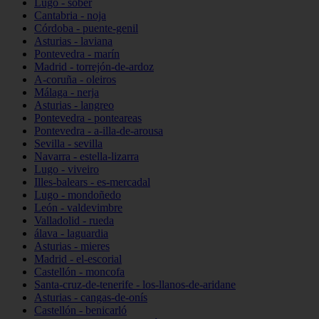
Lugo - sober
Cantabria - noja
Córdoba - puente-genil
Asturias - laviana
Pontevedra - marín
Madrid - torrejón-de-ardoz
A-coruña - oleiros
Málaga - nerja
Asturias - langreo
Pontevedra - ponteareas
Pontevedra - a-illa-de-arousa
Sevilla - sevilla
Navarra - estella-lizarra
Lugo - viveiro
Illes-balears - es-mercadal
Lugo - mondoñedo
León - valdevimbre
Valladolid - rueda
álava - laguardia
Asturias - mieres
Madrid - el-escorial
Castellón - moncofa
Santa-cruz-de-tenerife - los-llanos-de-aridane
Asturias - cangas-de-onís
Castellón - benicarló