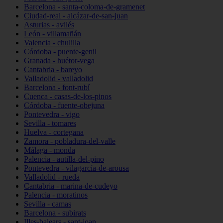
Barcelona - santa-coloma-de-gramenet
Ciudad-real - alcázar-de-san-juan
Asturias - avilés
León - villamañán
Valencia - chulilla
Córdoba - puente-genil
Granada - huétor-vega
Cantabria - bareyo
Valladolid - valladolid
Barcelona - font-rubí
Cuenca - casas-de-los-pinos
Córdoba - fuente-obejuna
Pontevedra - vigo
Sevilla - tomares
Huelva - cortegana
Zamora - pobladura-del-valle
Málaga - monda
Palencia - autilla-del-pino
Pontevedra - vilagarcía-de-arousa
Valladolid - rueda
Cantabria - marina-de-cudeyo
Palencia - moratinos
Sevilla - camas
Barcelona - subirats
Illes-balears - sant-joan