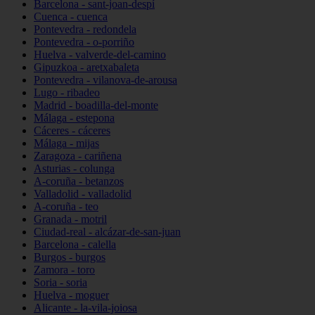
Barcelona - sant-joan-despí
Cuenca - cuenca
Pontevedra - redondela
Pontevedra - o-porriño
Huelva - valverde-del-camino
Gipuzkoa - aretxabaleta
Pontevedra - vilanova-de-arousa
Lugo - ribadeo
Madrid - boadilla-del-monte
Málaga - estepona
Cáceres - cáceres
Málaga - mijas
Zaragoza - cariñena
Asturias - colunga
A-coruña - betanzos
Valladolid - valladolid
A-coruña - teo
Granada - motril
Ciudad-real - alcázar-de-san-juan
Barcelona - calella
Burgos - burgos
Zamora - toro
Soria - soria
Huelva - moguer
Alicante - la-vila-joiosa