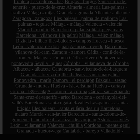
frontera
Las-palmas - tías
Burgos - burgos
Santa-cruz-de-
tenerife - puerto-de-la-cruz
Almería - almería
Las-palmas -
la-oliva
Málaga - mijas
Granada - granada
Alicante - alicante
Zaragoza - zaragoza
Illes-balears - palma-de-mallorca
Las-
palmas - teguise
Málaga - málaga
Valencia - valencia
Madrid - madrid
Barcelona - palau-solità-i-plegamans
Barcelona - vilanova-i-la-geltrú
Málaga - vélez-málaga
Bizkaia - bilbao
Illes-balears - campos
Huesca - huesca
León - valencia-de-don-juan
Asturias - oviedo
Barcelona -
vilanova-del-camí
Zamora - zamora
Cádiz - conil-de-la-
frontera
Málaga - cártama
Cádiz - olvera
Pontevedra -
pontevedra
Sevilla - gines
Córdoba - villanueva-de-córdoba
Albacete - albacete
Cantabria - san-vicente-de-la-barquera
Granada - torvizcón
Illes-balears - santa-margalida
Pontevedra - marín
Zamora - el-perdigón
Bizkaia - sestao
Granada - murtas
Huelva - isla-cristina
Huelva - cartaya
Girona - l39escala
A-coruña - a-coruña
Cádiz - san-fernando
Santa-cruz-de-tenerife - arico
Barcelona - cerdanyola-del-
vallès
Barcelona - sant-cugat-del-vallès
Las-palmas - santa-
brígida
Illes-balears - santa-eulària-des-riu
Barcelona -
mataró
Murcia - san-javier
Barcelona - santa-coloma-de-
gramenet
Ciudad-real - alcázar-de-san-juan
Asturias - avilés
León - villamañán
Valencia - chulilla
Córdoba - puente-genil
Granada - huétor-vega
Cantabria - bareyo
Valladolid -
valladolid
Barcelona - font-rubí
Cuenca - casas-de-los-pinos