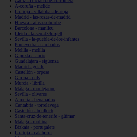
Cádiz - chiclana-de-la-frontera
A-coruña - melide
La-rioja - villalobar-de-rioja
Madrid - las-rozas-de-madrid
Huesca - aínsa-sobrarbe
Barcelona - manlleu
Lleida - la-seu-d39urgell
Sevilla - la-puebla-de-los-infantes
Pontevedra - cambados
Melilla - melilla
Gipuzkoa - orio
Guadalajara - sigüenza
Madrid - getafe
Castellón - orpesa
Girona - pals
Murcia - librilla
Málaga - montejaque
Sevilla - olivares
Almería - benahadux
Cantabria - torrelavega
Castellón - benlloch
Santa-cruz-de-tenerife - güímar
Málaga - mollina
Bizkaia - portugalete
La-rioja - calahorra