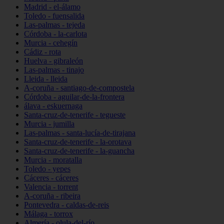
Madrid - el-álamo
Toledo - fuensalida
Las-palmas - tejeda
Córdoba - la-carlota
Murcia - cehegín
Cádiz - rota
Huelva - gibraleón
Las-palmas - tinajo
Lleida - lleida
A-coruña - santiago-de-compostela
Córdoba - aguilar-de-la-frontera
álava - eskuernaga
Santa-cruz-de-tenerife - tegueste
Murcia - jumilla
Las-palmas - santa-lucía-de-tirajana
Santa-cruz-de-tenerife - la-orotava
Santa-cruz-de-tenerife - la-guancha
Murcia - moratalla
Toledo - yepes
Cáceres - cáceres
Valencia - torrent
A-coruña - ribeira
Pontevedra - caldas-de-reis
Málaga - torrox
Almería - olula-del-río