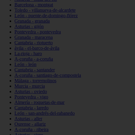
Barcelona - montgat
Toledo - villanueva-de-alcardete
León - puente-de-domingo-flórez
Granada - granada
Asturias - gijón
Pontevedra - pontevedra
Granada - maracena
Cantabria - riotuerto
ávila - el-barco-de-ávila
La-rioja - haro
A-coruña - a-coruña
León - león
Cantabria - santander
A-coruña - santiago-de-compostela
Málaga - torremolinos
Murcia - murcia
Asturias - oviedo
Pontevedra - vigo
Almería - roquetas-de-mar
Cantabria - laredo
León - san-andrés-del-rabanedo
Asturias - aller
Ourense - allariz
A-coruña - ribeira
Asturias - siero