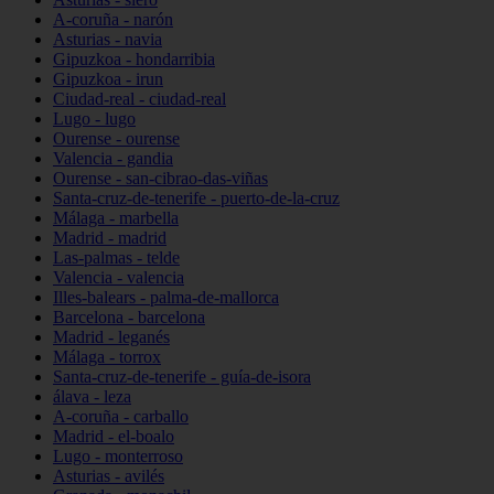
A-coruña - narón
Asturias - navia
Gipuzkoa - hondarribia
Gipuzkoa - irun
Ciudad-real - ciudad-real
Lugo - lugo
Ourense - ourense
Valencia - gandia
Ourense - san-cibrao-das-viñas
Santa-cruz-de-tenerife - puerto-de-la-cruz
Málaga - marbella
Madrid - madrid
Las-palmas - telde
Valencia - valencia
Illes-balears - palma-de-mallorca
Barcelona - barcelona
Madrid - leganés
Málaga - torrox
Santa-cruz-de-tenerife - guía-de-isora
álava - leza
A-coruña - carballo
Madrid - el-boalo
Lugo - monterroso
Asturias - avilés