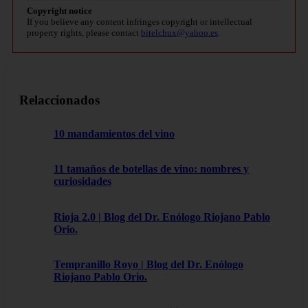
Copyright notice
If you believe any content infringes copyright or intellectual
property rights, please contact
bitelchux@yahoo.es
.
Relaccionados
10 mandamientos del vino
11 tamaños de botellas de vino: nombres y
curiosidades
Rioja 2.0 | Blog del Dr. Enólogo Riojano Pablo
Orio.
Tempranillo Royo | Blog del Dr. Enólogo
Riojano Pablo Orio.