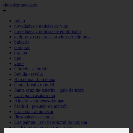
vinosdegranada.es
☰
Inicio
novedades y noticias de vino
novedades y noticias de enoturismo
antiguo vaso para catar vinos crucigrama
bulgaria
comprar
espana
tipo
vinos
Córdoba - córdoba
Sevilla - sevilla
Barcelona - barcelona
Ciudad-real - montiel
Santa-cruz-de-tenerife - guía-de-isora
La-rioja - casalarreina
Almería - roquetas-de-mar
Madrid - pozuelo-de-alarcón
Granada - almuñécar
Illes-balears - alcúdia
Las-palmas - san-bartolomé-de-tirajana
Cádiz - el-puerto-de-santa-maría
Madrid - valdemoro