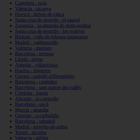
Cantabria - noja
Valencia - picanya
Huesca - belver-de-cinca
Santa-cruz-de-tenerife - el-sauzal
Zaragoza - la-almunia-de-doña-godina
Santa-cruz-de-tenerife - los-realejos
Bizkaia - valle-de-trápaga-trapagaran
Madrid - valdemorillo
Valencia - manises
Barcelona - terrassa
Lleida - tremp
Asturias - villaviciosa
Huelva - trigueros
Girona - castelló-d39empúries
Barcelona - cardedeu
Barcelona - sant-quirze-del-vallès
Córdoba - baena
Alicante - el-campello
Barcelona - gavà
Murcia - abanilla
Ourense - o-carballiño
Barcelona - sabadell
Madrid - torrejón-de-ardoz
Teruel - alcorisa
Valencia - alfafar