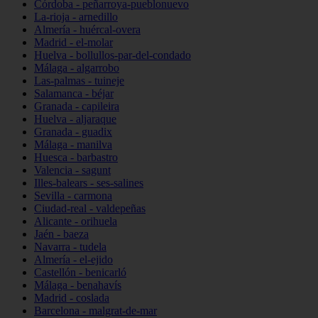
Córdoba - peñarroya-pueblonuevo
La-rioja - arnedillo
Almería - huércal-overa
Madrid - el-molar
Huelva - bollullos-par-del-condado
Málaga - algarrobo
Las-palmas - tuineje
Salamanca - béjar
Granada - capileira
Huelva - aljaraque
Granada - guadix
Málaga - manilva
Huesca - barbastro
Valencia - sagunt
Illes-balears - ses-salines
Sevilla - carmona
Ciudad-real - valdepeñas
Alicante - orihuela
Jaén - baeza
Navarra - tudela
Almería - el-ejido
Castellón - benicarló
Málaga - benahavís
Madrid - coslada
Barcelona - malgrat-de-mar