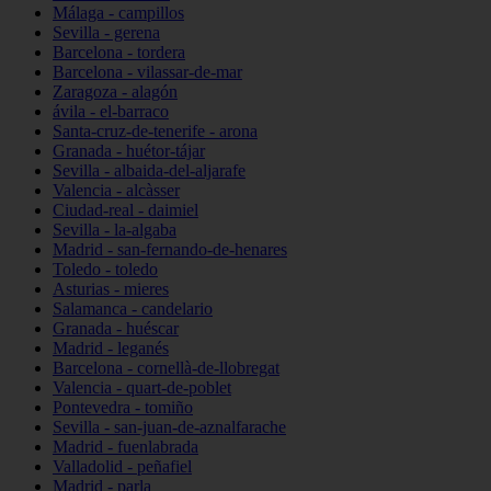
Málaga - campillos
Sevilla - gerena
Barcelona - tordera
Barcelona - vilassar-de-mar
Zaragoza - alagón
ávila - el-barraco
Santa-cruz-de-tenerife - arona
Granada - huétor-tájar
Sevilla - albaida-del-aljarafe
Valencia - alcàsser
Ciudad-real - daimiel
Sevilla - la-algaba
Madrid - san-fernando-de-henares
Toledo - toledo
Asturias - mieres
Salamanca - candelario
Granada - huéscar
Madrid - leganés
Barcelona - cornellà-de-llobregat
Valencia - quart-de-poblet
Pontevedra - tomiño
Sevilla - san-juan-de-aznalfarache
Madrid - fuenlabrada
Valladolid - peñafiel
Madrid - parla