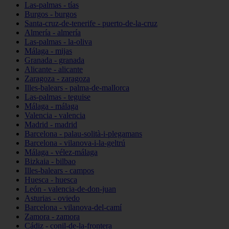
Las-palmas - tías
Burgos - burgos
Santa-cruz-de-tenerife - puerto-de-la-cruz
Almería - almería
Las-palmas - la-oliva
Málaga - mijas
Granada - granada
Alicante - alicante
Zaragoza - zaragoza
Illes-balears - palma-de-mallorca
Las-palmas - teguise
Málaga - málaga
Valencia - valencia
Madrid - madrid
Barcelona - palau-solità-i-plegamans
Barcelona - vilanova-i-la-geltrú
Málaga - vélez-málaga
Bizkaia - bilbao
Illes-balears - campos
Huesca - huesca
León - valencia-de-don-juan
Asturias - oviedo
Barcelona - vilanova-del-camí
Zamora - zamora
Cádiz - conil-de-la-frontera