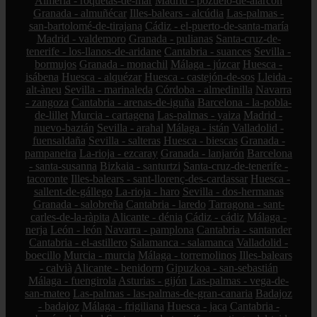
Almería - roquetas-de-mar
Madrid - pozuelo-de-alarcón
Granada - almuñécar
Illes-balears - alcúdia
Las-palmas -
san-bartolomé-de-tirajana
Cádiz - el-puerto-de-santa-maría
Madrid - valdemoro
Granada - pulianas
Santa-cruz-de-
tenerife - los-llanos-de-aridane
Cantabria - suances
Sevilla -
bormujos
Granada - monachil
Málaga - júzcar
Huesca -
isábena
Huesca - alquézar
Huesca - castejón-de-sos
Lleida -
alt-àneu
Sevilla - marinaleda
Córdoba - almedinilla
Navarra
- zangoza
Cantabria - arenas-de-iguña
Barcelona - la-pobla-
de-lillet
Murcia - cartagena
Las-palmas - yaiza
Madrid -
nuevo-baztán
Sevilla - arahal
Málaga - istán
Valladolid -
fuensaldaña
Sevilla - salteras
Huesca - biescas
Granada -
pampaneira
La-rioja - ezcaray
Granada - lanjarón
Barcelona
- santa-susanna
Bizkaia - santurtzi
Santa-cruz-de-tenerife -
tacoronte
Illes-balears - sant-llorenç-des-cardassar
Huesca -
sallent-de-gállego
La-rioja - haro
Sevilla - dos-hermanas
Granada - salobreña
Cantabria - laredo
Tarragona - sant-
carles-de-la-ràpita
Alicante - dénia
Cádiz - cádiz
Málaga -
nerja
León - león
Navarra - pamplona
Cantabria - santander
Cantabria - el-astillero
Salamanca - salamanca
Valladolid -
boecillo
Murcia - murcia
Málaga - torremolinos
Illes-balears
- calvià
Alicante - benidorm
Gipuzkoa - san-sebastián
Málaga - fuengirola
Asturias - gijón
Las-palmas - vega-de-
san-mateo
Las-palmas - las-palmas-de-gran-canaria
Badajoz
- badajoz
Málaga - frigiliana
Huesca - jaca
Cantabria -