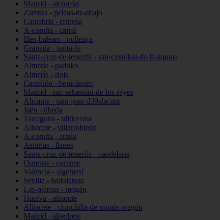
Madrid - alcorcón
Zamora - peleas-de-abajo
Cantabria - reinosa
A-coruña - carral
Illes-balears - pollença
Granada - santa-fe
Santa-cruz-de-tenerife - san-cristóbal-de-la-laguna
Almería - padules
Almería - rioja
Castellón - benicàssim
Madrid - san-sebastián-de-los-reyes
Alicante - sant-joan-d39alacant
Jaén - úbeda
Tarragona - ulldecona
Albacete - villarrobledo
A-coruña - arzúa
Asturias - llanes
Santa-cruz-de-tenerife - candelaria
Ourense - ourense
Valencia - algemesí
Sevilla - badolatosa
Las-palmas - mogán
Huelva - almonte
Albacete - chinchilla-de-monte-aragón
Madrid - alpedrete