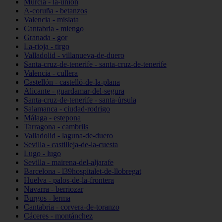
Murcia - la-unión
A-coruña - betanzos
Valencia - mislata
Cantabria - miengo
Granada - gor
La-rioja - tirgo
Valladolid - villanueva-de-duero
Santa-cruz-de-tenerife - santa-cruz-de-tenerife
Valencia - cullera
Castellón - castelló-de-la-plana
Alicante - guardamar-del-segura
Santa-cruz-de-tenerife - santa-úrsula
Salamanca - ciudad-rodrigo
Málaga - estepona
Tarragona - cambrils
Valladolid - laguna-de-duero
Sevilla - castilleja-de-la-cuesta
Lugo - lugo
Sevilla - mairena-del-aljarafe
Barcelona - l39hospitalet-de-llobregat
Huelva - palos-de-la-frontera
Navarra - berriozar
Burgos - lerma
Cantabria - corvera-de-toranzo
Cáceres - montánchez