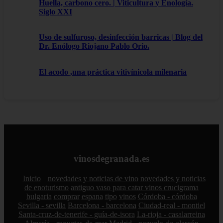
Huella, carbono cero. | Viticultura y Enología.
Siglo XXI
Uso de sulfuroso, desinfección barricas | Blog del
Dr. Enólogo Riojano Pablo Orio.
El acodo ,una práctica vitivínicola milenaria
vinosdegranada.es
Inicio
novedades y noticias de vino
novedades y noticias
de enoturismo
antiguo vaso para catar vinos crucigrama
bulgaria
comprar
espana
tipo
vinos
Córdoba - córdoba
Sevilla - sevilla
Barcelona - barcelona
Ciudad-real - montiel
Santa-cruz-de-tenerife - guía-de-isora
La-rioja - casalarreina