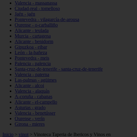
Valencia - massanassa
Ciudad-real - tomelloso
Jaén - jaén
Pontevedra - vilagarcía-de-arousa
Ourense - o-carballiño
Alicante - teulada
Murcia - cartagena
Alicante - benidorm
Gipuzkoa - eibar
León - la-bañeza
Pontevedra - meis
Palencia - palencia
Santa-cruz-de-tenerife - santa-cruz-de-tenerife
Valencia - paterna
Las-palmas - agüimes
Alicante - alcoi
Valencia - alaquàs
A-coruña - cabanas
Alicante - el-campello
Asturias - grado
Valencia - benetússer
Ourense - verín
Girona - mieres
Inicio
>
vinot
>
Vinoteca Taperia de Ibericos y Vinos en