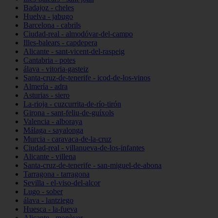
Badajoz - cheles
Huelva - jabugo
Barcelona - cabrils
Ciudad-real - almodóvar-del-campo
Illes-balears - capdepera
Alicante - sant-vicent-del-raspeig
Cantabria - potes
álava - vitoria-gasteiz
Santa-cruz-de-tenerife - icod-de-los-vinos
Almería - adra
Asturias - siero
La-rioja - cuzcurrita-de-río-tirón
Girona - sant-feliu-de-guíxols
Valencia - alboraya
Málaga - sayalonga
Murcia - caravaca-de-la-cruz
Ciudad-real - villanueva-de-los-infantes
Alicante - villena
Santa-cruz-de-tenerife - san-miguel-de-abona
Tarragona - tarragona
Sevilla - el-viso-del-alcor
Lugo - sober
álava - lantziego
Huesca - la-fueva
Alicante - monòver