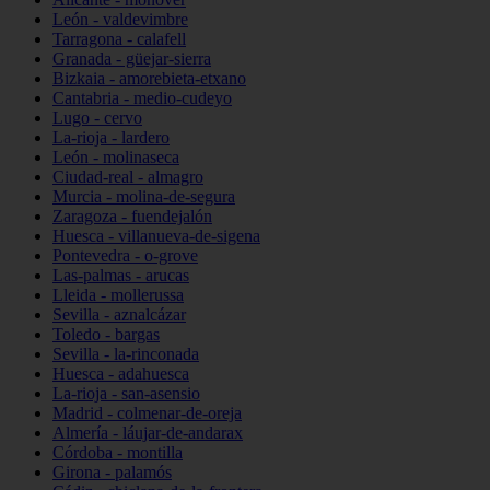
León - valdevimbre
Tarragona - calafell
Granada - güejar-sierra
Bizkaia - amorebieta-etxano
Cantabria - medio-cudeyo
Lugo - cervo
La-rioja - lardero
León - molinaseca
Ciudad-real - almagro
Murcia - molina-de-segura
Zaragoza - fuendejalón
Huesca - villanueva-de-sigena
Pontevedra - o-grove
Las-palmas - arucas
Lleida - mollerussa
Sevilla - aznalcázar
Toledo - bargas
Sevilla - la-rinconada
Huesca - adahuesca
La-rioja - san-asensio
Madrid - colmenar-de-oreja
Almería - láujar-de-andarax
Córdoba - montilla
Girona - palamós