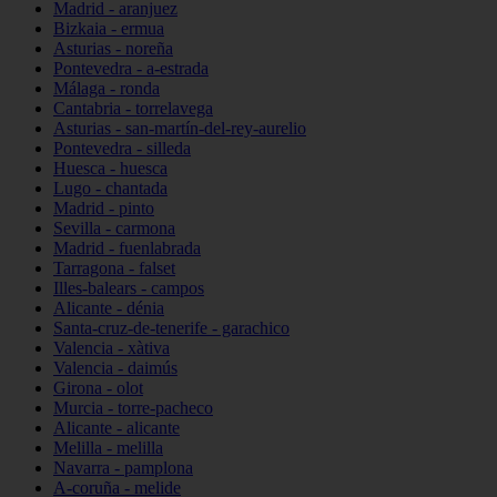
Madrid - aranjuez
Bizkaia - ermua
Asturias - noreña
Pontevedra - a-estrada
Málaga - ronda
Cantabria - torrelavega
Asturias - san-martín-del-rey-aurelio
Pontevedra - silleda
Huesca - huesca
Lugo - chantada
Madrid - pinto
Sevilla - carmona
Madrid - fuenlabrada
Tarragona - falset
Illes-balears - campos
Alicante - dénia
Santa-cruz-de-tenerife - garachico
Valencia - xàtiva
Valencia - daimús
Girona - olot
Murcia - torre-pacheco
Alicante - alicante
Melilla - melilla
Navarra - pamplona
A-coruña - melide