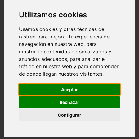
Granada - pulianas
Santa-cruz-de-tenerife - los-llanos-de-aridane
Utilizamos cookies
Cantabria - suances
Sevilla - bormujos
Granada - monachil
Usamos cookies y otras técnicas de
Málaga - júzcar
rastreo para mejorar tu experiencia de
Huesca - isábena
navegación en nuestra web, para
Huesca - alquézar
Huesca - castejón-de-sos
mostrarte contenidos personalizados y
Lleida - alt-àneu
anuncios adecuados, para analizar el
Sevilla - marinaleda
tráfico en nuestra web y para comprender
Córdoba - almedinilla
Navarra - zangoza
de donde llegan nuestros visitantes.
Cantabria - arenas-de-iguña
Barcelona - la-pobla-de-lillet
Murcia - cartagena
Aceptar
Las-palmas - yaiza
Madrid - nuevo-baztán
Rechazar
Sevilla - arahal
Málaga - istán
Configurar
Valladolid - fuensaldaña
Sevilla - salteras
Huesca - biescas
Granada - pampaneira