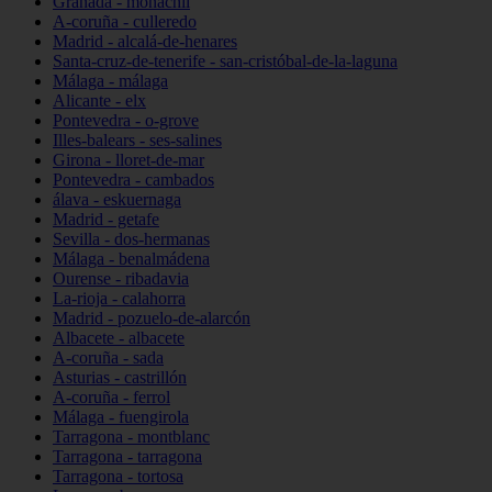
Granada - monachil
A-coruña - culleredo
Madrid - alcalá-de-henares
Santa-cruz-de-tenerife - san-cristóbal-de-la-laguna
Málaga - málaga
Alicante - elx
Pontevedra - o-grove
Illes-balears - ses-salines
Girona - lloret-de-mar
Pontevedra - cambados
álava - eskuernaga
Madrid - getafe
Sevilla - dos-hermanas
Málaga - benalmádena
Ourense - ribadavia
La-rioja - calahorra
Madrid - pozuelo-de-alarcón
Albacete - albacete
A-coruña - sada
Asturias - castrillón
A-coruña - ferrol
Málaga - fuengirola
Tarragona - montblanc
Tarragona - tarragona
Tarragona - tortosa