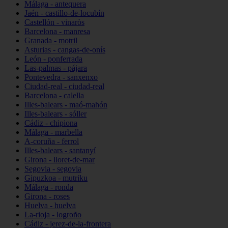
Málaga - antequera
Jaén - castillo-de-locubín
Castellón - vinaròs
Barcelona - manresa
Granada - motril
Asturias - cangas-de-onís
León - ponferrada
Las-palmas - pájara
Pontevedra - sanxenxo
Ciudad-real - ciudad-real
Barcelona - calella
Illes-balears - maó-mahón
Illes-balears - sóller
Cádiz - chipiona
Málaga - marbella
A-coruña - ferrol
Illes-balears - santanyí
Girona - lloret-de-mar
Segovia - segovia
Gipuzkoa - mutriku
Málaga - ronda
Girona - roses
Huelva - huelva
La-rioja - logroño
Cádiz - jerez-de-la-frontera