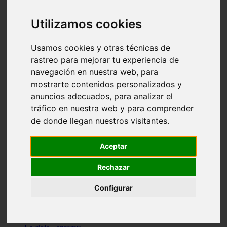
Granada - pulianas
Santa-cruz-de-tenerife - los-llanos-de-aridane
Utilizamos cookies
Cantabria - suances
Sevilla - bormujos
Granada - monachil
Usamos cookies y otras técnicas de
Málaga - júzcar
rastreo para mejorar tu experiencia de
Huesca - isábena
navegación en nuestra web, para
Huesca - alquézar
Huesca - castejón-de-sos
mostrarte contenidos personalizados y
Lleida - alt-àneu
anuncios adecuados, para analizar el
Sevilla - marinaleda
tráfico en nuestra web y para comprender
Córdoba - almedinilla
Navarra - zangoza
de donde llegan nuestros visitantes.
Cantabria - arenas-de-iguña
Barcelona - la-pobla-de-lillet
Murcia - cartagena
Aceptar
Las-palmas - yaiza
Madrid - nuevo-baztán
Rechazar
Sevilla - arahal
Málaga - istán
Configurar
Valladolid - fuensaldaña
Sevilla - salteras
Huesca - biescas
Granada - pampaneira