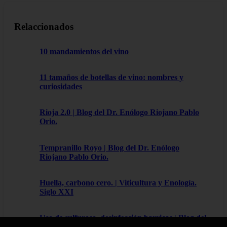
Relaccionados
10 mandamientos del vino
11 tamaños de botellas de vino: nombres y
curiosidades
Rioja 2.0 | Blog del Dr. Enólogo Riojano Pablo
Orio.
Tempranillo Royo | Blog del Dr. Enólogo
Riojano Pablo Orio.
Huella, carbono cero. | Viticultura y Enología.
Siglo XXI
Uso de sulfuroso, desinfección barricas | Blog del
Dr. Enólogo Riojano Pablo Orio.