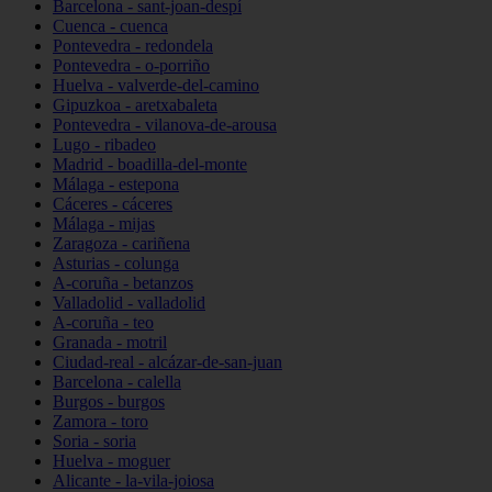
Barcelona - sant-joan-despí
Cuenca - cuenca
Pontevedra - redondela
Pontevedra - o-porriño
Huelva - valverde-del-camino
Gipuzkoa - aretxabaleta
Pontevedra - vilanova-de-arousa
Lugo - ribadeo
Madrid - boadilla-del-monte
Málaga - estepona
Cáceres - cáceres
Málaga - mijas
Zaragoza - cariñena
Asturias - colunga
A-coruña - betanzos
Valladolid - valladolid
A-coruña - teo
Granada - motril
Ciudad-real - alcázar-de-san-juan
Barcelona - calella
Burgos - burgos
Zamora - toro
Soria - soria
Huelva - moguer
Alicante - la-vila-joiosa