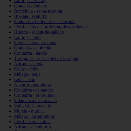
La-rioja - ezcaray
Granada - lanjarón
Barcelona - santa-susanna
Bizkaia - santurtzi
Santa-cruz-de-tenerife - tacoronte
Illes-balears - sant-llorenç-des-cardassar
Huesca - sallent-de-gállego
La-rioja - haro
Sevilla - dos-hermanas
Granada - salobreña
Cantabria - laredo
Tarragona - sant-carles-de-la-ràpita
Alicante - dénia
Cádiz - cádiz
Málaga - nerja
León - león
Navarra - pamplona
Cantabria - santander
Cantabria - el-astillero
Salamanca - salamanca
Valladolid - boecillo
Murcia - murcia
Málaga - torremolinos
Illes-balears - calvià
Alicante - benidorm