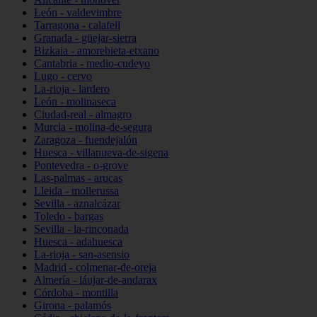
León - valdevimbre
Tarragona - calafell
Granada - güejar-sierra
Bizkaia - amorebieta-etxano
Cantabria - medio-cudeyo
Lugo - cervo
La-rioja - lardero
León - molinaseca
Ciudad-real - almagro
Murcia - molina-de-segura
Zaragoza - fuendejalón
Huesca - villanueva-de-sigena
Pontevedra - o-grove
Las-palmas - arucas
Lleida - mollerussa
Sevilla - aznalcázar
Toledo - bargas
Sevilla - la-rinconada
Huesca - adahuesca
La-rioja - san-asensio
Madrid - colmenar-de-oreja
Almería - láujar-de-andarax
Córdoba - montilla
Girona - palamós