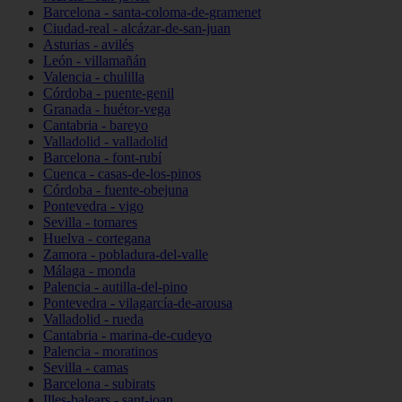
Barcelona - santa-coloma-de-gramenet
Ciudad-real - alcázar-de-san-juan
Asturias - avilés
León - villamañán
Valencia - chulilla
Córdoba - puente-genil
Granada - huétor-vega
Cantabria - bareyo
Valladolid - valladolid
Barcelona - font-rubí
Cuenca - casas-de-los-pinos
Córdoba - fuente-obejuna
Pontevedra - vigo
Sevilla - tomares
Huelva - cortegana
Zamora - pobladura-del-valle
Málaga - monda
Palencia - autilla-del-pino
Pontevedra - vilagarcía-de-arousa
Valladolid - rueda
Cantabria - marina-de-cudeyo
Palencia - moratinos
Sevilla - camas
Barcelona - subirats
Illes-balears - sant-joan