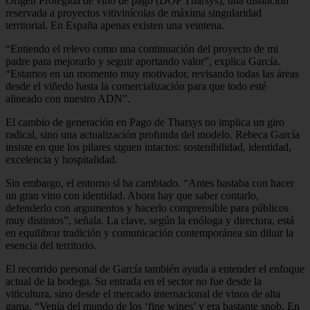
Origen Protegida de vino de pago (DOP Tharsys), una distinción
reservada a proyectos vitivinícolas de máxima singularidad
territorial. En España apenas existen una veintena.
“Entiendo el relevo como una continuación del proyecto de mi
padre para mejorarlo y seguir aportando valor”, explica García.
“Estamos en un momento muy motivador, revisando todas las áreas
desde el viñedo hasta la comercialización para que todo esté
alineado con nuestro ADN”.
El cambio de generación en Pago de Tharsys no implica un giro
radical, sino una actualización profunda del modelo. Rebeca García
insiste en que los pilares siguen intactos: sostenibilidad, identidad,
excelencia y hospitalidad.
Sin embargo, el entorno sí ha cambiado. “Antes bastaba con hacer
un gran vino con identidad. Ahora hay que saber contarlo,
defenderlo con argumentos y hacerlo comprensible para públicos
muy distintos”, señala. La clave, según la enóloga y directora, está
en equilibrar tradición y comunicación contemporánea sin diluir la
esencia del territorio.
El recorrido personal de García también ayuda a entender el enfoque
actual de la bodega. Su entrada en el sector no fue desde la
viticultura, sino desde el mercado internacional de vinos de alta
gama. “Venía del mundo de los ‘fine wines’ y era bastante snob. En