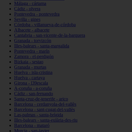
Málaga - cártama
Cádiz - olvera
Pontevedra - pontevedra
Sevilla - gines
Córdoba - villanueva-de-córdoba
Albacete - albacete
Cantabria - san-vicente-de-la-barquera
Granada - torvizcón
Illes-balears - santa-margalida
Pontevedra - marín
Zamora - el-perdigón
Bizkaia - sestao
Granada - murtas
Huelva - isla-cristina
Huelva - cartaya
Girona - l39escala
A-coruña - a-coruña
Cádiz - san-fernando
Santa-cruz-de-tenerife - arico
Barcelona - cerdanyola-del-vallès
Barcelona - sant-cugat-del-vallès
Las-palmas - santa-brígida
Illes-balears - santa-eulària-des-riu
Barcelona - mataró
Murcia - san-javier