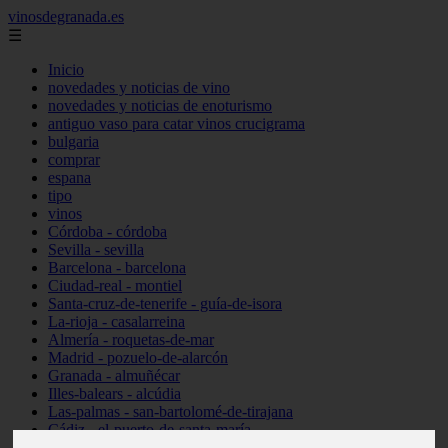
vinosdegranada.es
☰
Inicio
novedades y noticias de vino
novedades y noticias de enoturismo
antiguo vaso para catar vinos crucigrama
bulgaria
comprar
espana
tipo
vinos
Córdoba - córdoba
Sevilla - sevilla
Barcelona - barcelona
Ciudad-real - montiel
Santa-cruz-de-tenerife - guía-de-isora
La-rioja - casalarreina
Almería - roquetas-de-mar
Madrid - pozuelo-de-alarcón
Granada - almuñécar
Illes-balears - alcúdia
Las-palmas - san-bartolomé-de-tirajana
Cádiz - el-puerto-de-santa-maría
Madrid - valdemoro