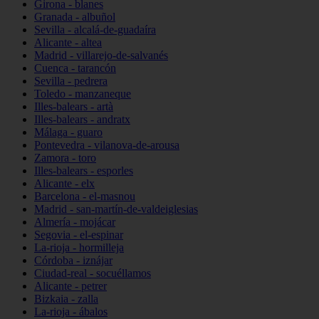
Girona - blanes
Granada - albuñol
Sevilla - alcalá-de-guadaíra
Alicante - altea
Madrid - villarejo-de-salvanés
Cuenca - tarancón
Sevilla - pedrera
Toledo - manzaneque
Illes-balears - artà
Illes-balears - andratx
Málaga - guaro
Pontevedra - vilanova-de-arousa
Zamora - toro
Illes-balears - esporles
Alicante - elx
Barcelona - el-masnou
Madrid - san-martín-de-valdeiglesias
Almería - mojácar
Segovia - el-espinar
La-rioja - hormilleja
Córdoba - iznájar
Ciudad-real - socuéllamos
Alicante - petrer
Bizkaia - zalla
La-rioja - ábalos