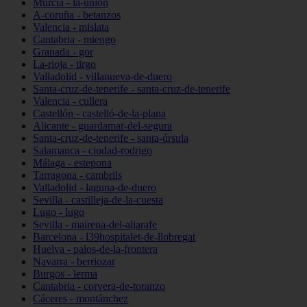
Murcia - la-unión
A-coruña - betanzos
Valencia - mislata
Cantabria - miengo
Granada - gor
La-rioja - tirgo
Valladolid - villanueva-de-duero
Santa-cruz-de-tenerife - santa-cruz-de-tenerife
Valencia - cullera
Castellón - castelló-de-la-plana
Alicante - guardamar-del-segura
Santa-cruz-de-tenerife - santa-úrsula
Salamanca - ciudad-rodrigo
Málaga - estepona
Tarragona - cambrils
Valladolid - laguna-de-duero
Sevilla - castilleja-de-la-cuesta
Lugo - lugo
Sevilla - mairena-del-aljarafe
Barcelona - l39hospitalet-de-llobregat
Huelva - palos-de-la-frontera
Navarra - berriozar
Burgos - lerma
Cantabria - corvera-de-toranzo
Cáceres - montánchez