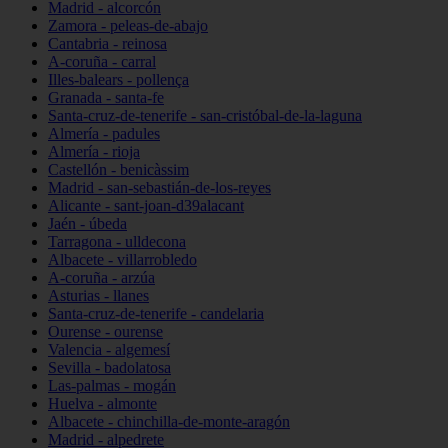
Madrid - alcorcón
Zamora - peleas-de-abajo
Cantabria - reinosa
A-coruña - carral
Illes-balears - pollença
Granada - santa-fe
Santa-cruz-de-tenerife - san-cristóbal-de-la-laguna
Almería - padules
Almería - rioja
Castellón - benicàssim
Madrid - san-sebastián-de-los-reyes
Alicante - sant-joan-d39alacant
Jaén - úbeda
Tarragona - ulldecona
Albacete - villarrobledo
A-coruña - arzúa
Asturias - llanes
Santa-cruz-de-tenerife - candelaria
Ourense - ourense
Valencia - algemesí
Sevilla - badolatosa
Las-palmas - mogán
Huelva - almonte
Albacete - chinchilla-de-monte-aragón
Madrid - alpedrete