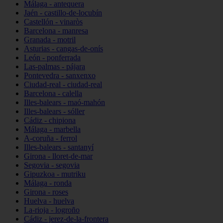
Málaga - antequera
Jaén - castillo-de-locubín
Castellón - vinaròs
Barcelona - manresa
Granada - motril
Asturias - cangas-de-onís
León - ponferrada
Las-palmas - pájara
Pontevedra - sanxenxo
Ciudad-real - ciudad-real
Barcelona - calella
Illes-balears - maó-mahón
Illes-balears - sóller
Cádiz - chipiona
Málaga - marbella
A-coruña - ferrol
Illes-balears - santanyí
Girona - lloret-de-mar
Segovia - segovia
Gipuzkoa - mutriku
Málaga - ronda
Girona - roses
Huelva - huelva
La-rioja - logroño
Cádiz - jerez-de-la-frontera