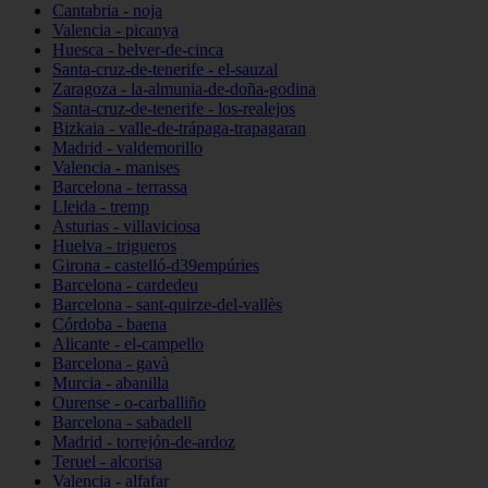
Cantabria - noja
Valencia - picanya
Huesca - belver-de-cinca
Santa-cruz-de-tenerife - el-sauzal
Zaragoza - la-almunia-de-doña-godina
Santa-cruz-de-tenerife - los-realejos
Bizkaia - valle-de-trápaga-trapagaran
Madrid - valdemorillo
Valencia - manises
Barcelona - terrassa
Lleida - tremp
Asturias - villaviciosa
Huelva - trigueros
Girona - castelló-d39empúries
Barcelona - cardedeu
Barcelona - sant-quirze-del-vallès
Córdoba - baena
Alicante - el-campello
Barcelona - gavà
Murcia - abanilla
Ourense - o-carballiño
Barcelona - sabadell
Madrid - torrejón-de-ardoz
Teruel - alcorisa
Valencia - alfafar