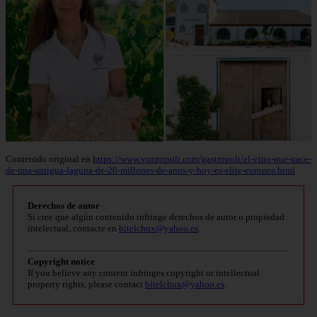
Contenido original en
https://www.vozpopuli.com/gastropoli/el-vino-que-nace-
de-una-antigua-laguna-de-20-millones-de-anos-y-hoy-es-elite-europea.html
Derechos de autor
Si cree que algún contenido infringe derechos de autor o propiedad
intelectual, contacte en
bitelchux@yahoo.es
.
Copyright notice
If you believe any content infringes copyright or intellectual
property rights, please contact
bitelchux@yahoo.es
.