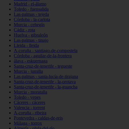
Madrid - el-álamo
Toledo - fuensalida
Las-palmas - tejeda
Córdoba - la-carlota
Murcia - cehegín
Cádiz - rota
Huelva - gibraleón
Las-palmas - tinajo
Lleida - lleida
A-coruña - santiago-de-compostela
Córdoba - aguilar-de-la-frontera
álava - eskuernaga
Santa-cruz-de-tenerife - tegueste
Murcia - jumilla
Las-palmas - santa-lucía-de-tirajana
Santa-cruz-de-tenerife - la-orotava
Santa-cruz-de-tenerife - la-guancha
Murcia - moratalla
Toledo - yepes
Cáceres - cáceres
Valencia - torrent
A-coruña - ribeira
Pontevedra - caldas-de-reis
Málaga - torrox
Almería - olula-del-río