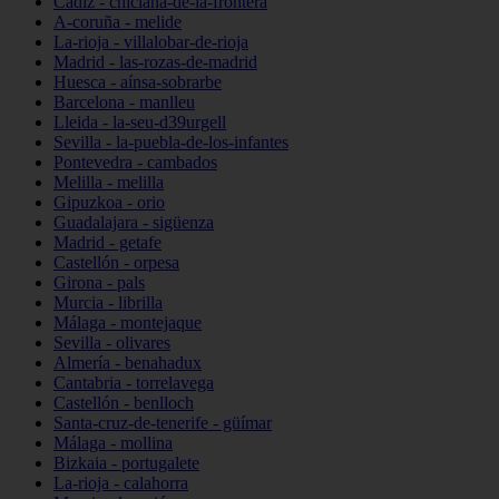
Cádiz - chiclana-de-la-frontera
A-coruña - melide
La-rioja - villalobar-de-rioja
Madrid - las-rozas-de-madrid
Huesca - aínsa-sobrarbe
Barcelona - manlleu
Lleida - la-seu-d39urgell
Sevilla - la-puebla-de-los-infantes
Pontevedra - cambados
Melilla - melilla
Gipuzkoa - orio
Guadalajara - sigüenza
Madrid - getafe
Castellón - orpesa
Girona - pals
Murcia - librilla
Málaga - montejaque
Sevilla - olivares
Almería - benahadux
Cantabria - torrelavega
Castellón - benlloch
Santa-cruz-de-tenerife - güímar
Málaga - mollina
Bizkaia - portugalete
La-rioja - calahorra