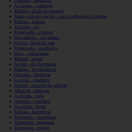
Granada - monachil
A-coruña - culleredo
Madrid - alcalá-de-henares
Santa-cruz-de-tenerife - san-cristóbal-de-la-laguna
Málaga - málaga
Alicante - elx
Pontevedra - o-grove
Illes-balears - ses-salines
Girona - lloret-de-mar
Pontevedra - cambados
álava - eskuernaga
Madrid - getafe
Sevilla - dos-hermanas
Málaga - benalmádena
Ourense - ribadavia
La-rioja - calahorra
Madrid - pozuelo-de-alarcón
Albacete - albacete
A-coruña - sada
Asturias - castrillón
A-coruña - ferrol
Málaga - fuengirola
Tarragona - montblanc
Tarragona - tarragona
Tarragona - tortosa