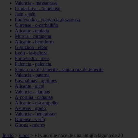
Valencia - massanassa
Ciudad-real - tomelloso
Jaén - jaén
Pontevedra - vilagarcía-de-arousa
Ourense - o-carballiño
Alicante - teulada
Murcia - cartagena
Alicante - benidorm
Gipuzkoa - eibar
León - la-bañeza
Pontevedra - meis
Palencia - palencia
Santa-cruz-de-tenerife - santa-cruz-de-tenerife
Valencia - paterna
Las-palmas - agüimes
Alicante - alcoi
Valencia - alaquàs
A-coruña - cabanas
Alicante - el-campello
Asturias - grado
Valencia - benetússer
Ourense - verín
Girona - mieres
Inicio
>
vinos
>
El vino que nace de una antigua laguna de 20