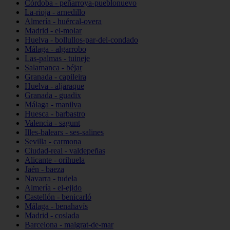
Córdoba - peñarroya-pueblonuevo
La-rioja - arnedillo
Almería - huércal-overa
Madrid - el-molar
Huelva - bollullos-par-del-condado
Málaga - algarrobo
Las-palmas - tuineje
Salamanca - béjar
Granada - capileira
Huelva - aljaraque
Granada - guadix
Málaga - manilva
Huesca - barbastro
Valencia - sagunt
Illes-balears - ses-salines
Sevilla - carmona
Ciudad-real - valdepeñas
Alicante - orihuela
Jaén - baeza
Navarra - tudela
Almería - el-ejido
Castellón - benicarló
Málaga - benahavís
Madrid - coslada
Barcelona - malgrat-de-mar