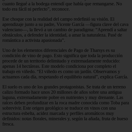
cuanto llegué a la bodega entendí que había que remangarse. No
todo era fácil ni perfecto”, reconoce.
Ese choque con la realidad del campo redefinió su visión. El
aprendizaje junto a su padre, Vicente García —figura clave del cava
valenciano—, la llevó a un cambio de paradigma: “Aprendí a saltar
obstáculos, a defender la identidad, a amar la naturaleza. Pasé de
romántica a activista apasionada”.
Uno de los elementos diferenciales de Pago de Tharsys es su
condición de vino de pago. Esto significa que toda la producción
procede de un territorio delimitado y extremadamente reducido:
apenas 14 hectáreas. Este modelo condiciona por completo el
trabajo en viñedo. “El viñedo es como un jardín. Observamos y
actuamos cada día, respetando el equilibrio natural”, explica García.
El suelo es uno de los grandes protagonistas. Se trata de un terreno
calizo formado hace unos 20 millones de años sobre una antigua
laguna, extremadamente pobre en nutrientes y muy drenante. Las
raíces deben profundizar en la roca madre conocida como Toba para
sobrevivir. Este origen geológico se traduce en vinos con una
estructura esbelta, acidez marcada y perfiles aromáticos muy
definidos: notas florales, minerales y, según la añada, fruta de hueso
fresca.