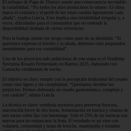
El enfoque de Pago de Tharsys asume una consecuencia inevitable:
la variabilidad. “No todos los años producimos lo mismo. El clima
marca el volumen y el perfil de los vinos cambia ligeramente cada
añada”, explica García. Esto implica una rentabilidad irregular y, a
veces, dificultades para el consumidor que no entiende la
disponibilidad limitada de ciertas referencias.
Pero la bodega asume ese riesgo como parte de su identidad. “Si
queremos expresar el terruño y la añada, debemos estar preparados
mentalmente para esa variabilidad”.
Uno de los proyectos más ambiciosos de esta etapa es el Vendimia
Nocturna Rosado Fermentado en Barrica 2025, elaborado con
Garnacha vendimiada de noche.
El objetivo es claro: romper con la percepción tradicional del rosado
como vino ligero y sin complejidad. “Queríamos derribar los
prejuicios. Hemos elaborado un rosado gastronómico, complejo y
con carácter”, afirma García.
La técnica es clave: vendimia nocturna para preservar frescura,
maceración breve de dos horas, fermentación en barrica y crianza de
seis meses sobre lías con batonnage. Solo el 25% de las barricas son
nuevas para no enmascarar la fruta. El resultado es un vino con
volumen, cremosidad y notas de brioche, mantequilla y tostados