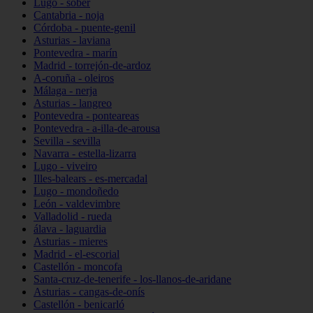
Lugo - sober
Cantabria - noja
Córdoba - puente-genil
Asturias - laviana
Pontevedra - marín
Madrid - torrejón-de-ardoz
A-coruña - oleiros
Málaga - nerja
Asturias - langreo
Pontevedra - ponteareas
Pontevedra - a-illa-de-arousa
Sevilla - sevilla
Navarra - estella-lizarra
Lugo - viveiro
Illes-balears - es-mercadal
Lugo - mondoñedo
León - valdevimbre
Valladolid - rueda
álava - laguardia
Asturias - mieres
Madrid - el-escorial
Castellón - moncofa
Santa-cruz-de-tenerife - los-llanos-de-aridane
Asturias - cangas-de-onís
Castellón - benicarló