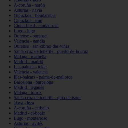
A-coruña - narón
Asturias - navia
Gipuzkoa - hondarribia
Gipuzkoa - irun
Ciudad-real - ciudad-real
Lugo - lugo
Ourense - ourense
Valencia - gandia
Ourense - san-cibrao-das-viñas
Santa-cruz-de-tenerife - puerto-de-la-cruz
Málaga - marbella
Madrid - madrid
Las-palmas - telde
Valencia - valencia
Illes-balears - palma-de-mallorca
Barcelona - barcelona
Madrid - leganés
Málaga - torrox
Santa-cruz-de-tenerife - guía-de-isora
álava - leza
A-coruña - carballo
Madrid - el-boalo
Lugo - monterroso
Asturias - avilés