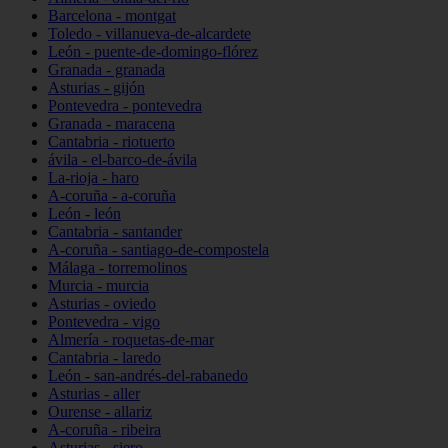
Barcelona - montgat
Toledo - villanueva-de-alcardete
León - puente-de-domingo-flórez
Granada - granada
Asturias - gijón
Pontevedra - pontevedra
Granada - maracena
Cantabria - riotuerto
ávila - el-barco-de-ávila
La-rioja - haro
A-coruña - a-coruña
León - león
Cantabria - santander
A-coruña - santiago-de-compostela
Málaga - torremolinos
Murcia - murcia
Asturias - oviedo
Pontevedra - vigo
Almería - roquetas-de-mar
Cantabria - laredo
León - san-andrés-del-rabanedo
Asturias - aller
Ourense - allariz
A-coruña - ribeira
Asturias - siero