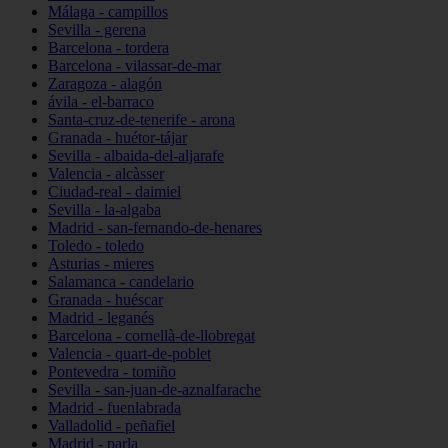
Málaga - campillos
Sevilla - gerena
Barcelona - tordera
Barcelona - vilassar-de-mar
Zaragoza - alagón
ávila - el-barraco
Santa-cruz-de-tenerife - arona
Granada - huétor-tájar
Sevilla - albaida-del-aljarafe
Valencia - alcàsser
Ciudad-real - daimiel
Sevilla - la-algaba
Madrid - san-fernando-de-henares
Toledo - toledo
Asturias - mieres
Salamanca - candelario
Granada - huéscar
Madrid - leganés
Barcelona - cornellà-de-llobregat
Valencia - quart-de-poblet
Pontevedra - tomiño
Sevilla - san-juan-de-aznalfarache
Madrid - fuenlabrada
Valladolid - peñafiel
Madrid - parla