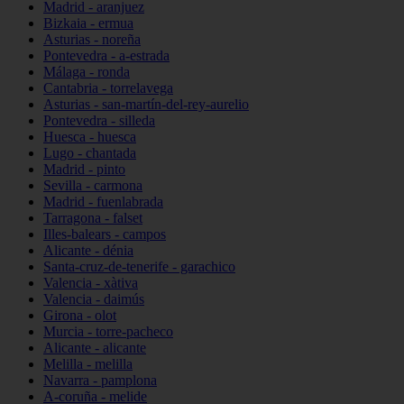
Madrid - aranjuez
Bizkaia - ermua
Asturias - noreña
Pontevedra - a-estrada
Málaga - ronda
Cantabria - torrelavega
Asturias - san-martín-del-rey-aurelio
Pontevedra - silleda
Huesca - huesca
Lugo - chantada
Madrid - pinto
Sevilla - carmona
Madrid - fuenlabrada
Tarragona - falset
Illes-balears - campos
Alicante - dénia
Santa-cruz-de-tenerife - garachico
Valencia - xàtiva
Valencia - daimús
Girona - olot
Murcia - torre-pacheco
Alicante - alicante
Melilla - melilla
Navarra - pamplona
A-coruña - melide