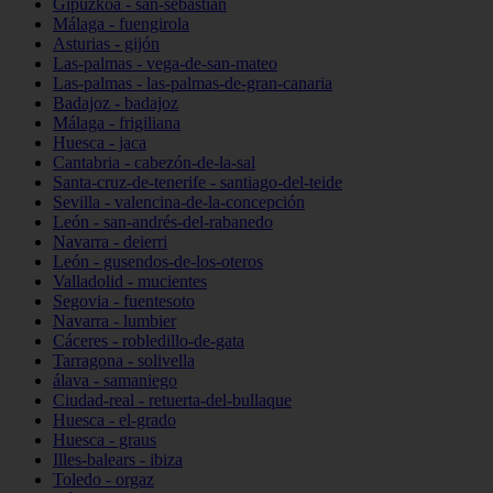
Gipuzkoa - san-sebastián
Málaga - fuengirola
Asturias - gijón
Las-palmas - vega-de-san-mateo
Las-palmas - las-palmas-de-gran-canaria
Badajoz - badajoz
Málaga - frigiliana
Huesca - jaca
Cantabria - cabezón-de-la-sal
Santa-cruz-de-tenerife - santiago-del-teide
Sevilla - valencina-de-la-concepción
León - san-andrés-del-rabanedo
Navarra - deierri
León - gusendos-de-los-oteros
Valladolid - mucientes
Segovia - fuentesoto
Navarra - lumbier
Cáceres - robledillo-de-gata
Tarragona - solivella
álava - samaniego
Ciudad-real - retuerta-del-bullaque
Huesca - el-grado
Huesca - graus
Illes-balears - ibiza
Toledo - orgaz