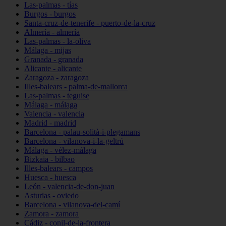
Las-palmas - tías
Burgos - burgos
Santa-cruz-de-tenerife - puerto-de-la-cruz
Almería - almería
Las-palmas - la-oliva
Málaga - mijas
Granada - granada
Alicante - alicante
Zaragoza - zaragoza
Illes-balears - palma-de-mallorca
Las-palmas - teguise
Málaga - málaga
Valencia - valencia
Madrid - madrid
Barcelona - palau-solità-i-plegamans
Barcelona - vilanova-i-la-geltrú
Málaga - vélez-málaga
Bizkaia - bilbao
Illes-balears - campos
Huesca - huesca
León - valencia-de-don-juan
Asturias - oviedo
Barcelona - vilanova-del-camí
Zamora - zamora
Cádiz - conil-de-la-frontera