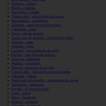
Badajoz - cheles
Huelva - jabugo
Barcelona - cabrils
Ciudad-real - almodóvar-del-campo
Illes-balears - capdepera
Alicante - sant-vicent-del-raspeig
Cantabria - potes
álava - vitoria-gasteiz
Santa-cruz-de-tenerife - icod-de-los-vinos
Almería - adra
Asturias - siero
La-rioja - cuzcurrita-de-río-tirón
Girona - sant-feliu-de-guíxols
Valencia - alboraya
Málaga - sayalonga
Murcia - caravaca-de-la-cruz
Ciudad-real - villanueva-de-los-infantes
Alicante - villena
Santa-cruz-de-tenerife - san-miguel-de-abona
Tarragona - tarragona
Sevilla - el-viso-del-alcor
Lugo - sober
álava - lantziego
Huesca - la-fueva
Alicante - monòver