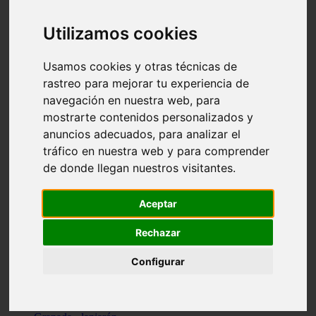
Santa-cruz-de-tenerife - los-llanos-de-aridane
Cantabria - suances
Utilizamos cookies
Sevilla - bormujos
Granada - monachil
Málaga - júzcar
Usamos cookies y otras técnicas de
Huesca - isábena
rastreo para mejorar tu experiencia de
Huesca - alquézar
navegación en nuestra web, para
Huesca - castejón-de-sos
Lleida - alt-àneu
mostrarte contenidos personalizados y
Sevilla - marinaleda
anuncios adecuados, para analizar el
Córdoba - almedinilla
tráfico en nuestra web y para comprender
Navarra - zangoza
Cantabria - arenas-de-iguña
de donde llegan nuestros visitantes.
Barcelona - la-pobla-de-lillet
Murcia - cartagena
Las-palmas - yaiza
Aceptar
Madrid - nuevo-baztán
Sevilla - arahal
Rechazar
Málaga - istán
Valladolid - fuensaldaña
Configurar
Sevilla - salteras
Huesca - biescas
Granada - pampaneira
La-rioja - ezcaray