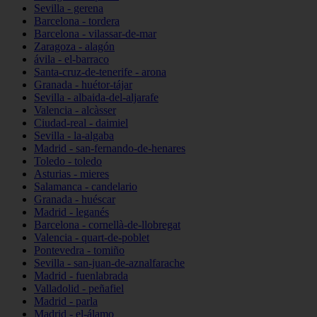
Sevilla - gerena
Barcelona - tordera
Barcelona - vilassar-de-mar
Zaragoza - alagón
ávila - el-barraco
Santa-cruz-de-tenerife - arona
Granada - huétor-tájar
Sevilla - albaida-del-aljarafe
Valencia - alcàsser
Ciudad-real - daimiel
Sevilla - la-algaba
Madrid - san-fernando-de-henares
Toledo - toledo
Asturias - mieres
Salamanca - candelario
Granada - huéscar
Madrid - leganés
Barcelona - cornellà-de-llobregat
Valencia - quart-de-poblet
Pontevedra - tomiño
Sevilla - san-juan-de-aznalfarache
Madrid - fuenlabrada
Valladolid - peñafiel
Madrid - parla
Madrid - el-álamo