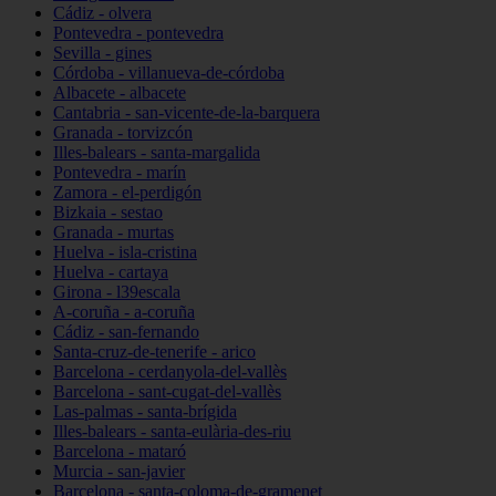
Cádiz - olvera
Pontevedra - pontevedra
Sevilla - gines
Córdoba - villanueva-de-córdoba
Albacete - albacete
Cantabria - san-vicente-de-la-barquera
Granada - torvizcón
Illes-balears - santa-margalida
Pontevedra - marín
Zamora - el-perdigón
Bizkaia - sestao
Granada - murtas
Huelva - isla-cristina
Huelva - cartaya
Girona - l39escala
A-coruña - a-coruña
Cádiz - san-fernando
Santa-cruz-de-tenerife - arico
Barcelona - cerdanyola-del-vallès
Barcelona - sant-cugat-del-vallès
Las-palmas - santa-brígida
Illes-balears - santa-eulària-des-riu
Barcelona - mataró
Murcia - san-javier
Barcelona - santa-coloma-de-gramenet