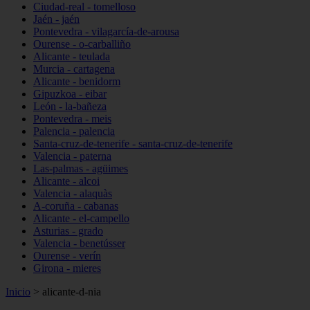
Ciudad-real - tomelloso
Jaén - jaén
Pontevedra - vilagarcía-de-arousa
Ourense - o-carballiño
Alicante - teulada
Murcia - cartagena
Alicante - benidorm
Gipuzkoa - eibar
León - la-bañeza
Pontevedra - meis
Palencia - palencia
Santa-cruz-de-tenerife - santa-cruz-de-tenerife
Valencia - paterna
Las-palmas - agüimes
Alicante - alcoi
Valencia - alaquàs
A-coruña - cabanas
Alicante - el-campello
Asturias - grado
Valencia - benetússer
Ourense - verín
Girona - mieres
Inicio
>
alicante-d-nia