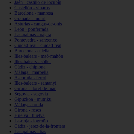
Jaén - castillo-de-locubín
Castellón - vinaròs
Barcelona - manresa
Granada - motril
Asturias - cangas-de-onís
León - ponferrada
Las-palmas - pájara
Pontevedra - sanxenxo
Ciudad-real - ciudad-real
Barcelona - calella
Illes-balears - maó-mahón
Illes-balears - sóller
Cádiz - chipiona
Málaga - marbella
A-coruña - ferrol
Illes-balears - santanyí
Girona - lloret-de-mar
Segovia - segovia
Gipuzkoa - mutriku
Málaga - ronda
Girona - roses
Huelva - huelva
La-rioja - logroño
Cádiz - jerez-de-la-frontera
Las-palmas - tías