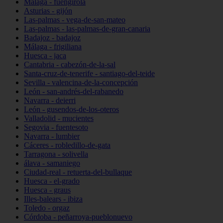
Málaga - fuengirola
Asturias - gijón
Las-palmas - vega-de-san-mateo
Las-palmas - las-palmas-de-gran-canaria
Badajoz - badajoz
Málaga - frigiliana
Huesca - jaca
Cantabria - cabezón-de-la-sal
Santa-cruz-de-tenerife - santiago-del-teide
Sevilla - valencina-de-la-concepción
León - san-andrés-del-rabanedo
Navarra - deierri
León - gusendos-de-los-oteros
Valladolid - mucientes
Segovia - fuentesoto
Navarra - lumbier
Cáceres - robledillo-de-gata
Tarragona - solivella
álava - samaniego
Ciudad-real - retuerta-del-bullaque
Huesca - el-grado
Huesca - graus
Illes-balears - ibiza
Toledo - orgaz
Córdoba - peñarroya-pueblonuevo