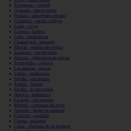
Tarragona - calafell
Granada - güejar-sierra
Bizkaia - amorebieta-etxano
Cantabria - medio-cudeyo
Lugo - cervo
La-rioja - lardero
León - molinaseca
Ciudad-real - almagro
Murcia - molina-de-segura
Zaragoza - fuendejalón
Huesca - villanueva-de-sigena
Pontevedra - o-grove
Las-palmas - arucas
Lleida - mollerussa
Sevilla - aznalcázar
Toledo - bargas
Sevilla - la-rinconada
Huesca - adahuesca
La-rioja - san-asensio
Madrid - colmenar-de-oreja
Almería - láujar-de-andarax
Córdoba - montilla
Girona - palamós
Cádiz - chiclana-de-la-frontera