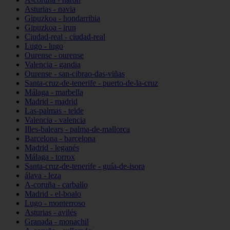
Asturias - navia
Gipuzkoa - hondarribia
Gipuzkoa - irun
Ciudad-real - ciudad-real
Lugo - lugo
Ourense - ourense
Valencia - gandia
Ourense - san-cibrao-das-viñas
Santa-cruz-de-tenerife - puerto-de-la-cruz
Málaga - marbella
Madrid - madrid
Las-palmas - telde
Valencia - valencia
Illes-balears - palma-de-mallorca
Barcelona - barcelona
Madrid - leganés
Málaga - torrox
Santa-cruz-de-tenerife - guía-de-isora
álava - leza
A-coruña - carballo
Madrid - el-boalo
Lugo - monterroso
Asturias - avilés
Granada - monachil