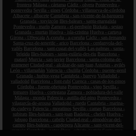
frontera
Málaga - cártama
Cádiz - olvera
Pontevedra -
pontevedra
Sevilla - gines
Córdoba - villanueva-de-córdoba
Albacete - albacete
Cantabria - san-vicente-de-la-barquera
Granada - torvizcón
Illes-balears - santa-margalida
Pontevedra - marín
Zamora - el-perdigón
Bizkaia - sestao
Granada - murtas
Huelva - isla-cristina
Huelva - cartaya
Girona - l39escala
A-coruña - a-coruña
Cádiz - san-fernando
Santa-cruz-de-tenerife - arico
Barcelona - cerdanyola-del-
vallès
Barcelona - sant-cugat-del-vallès
Las-palmas - santa-
brígida
Illes-balears - santa-eulària-des-riu
Barcelona -
mataró
Murcia - san-javier
Barcelona - santa-coloma-de-
gramenet
Ciudad-real - alcázar-de-san-juan
Asturias - avilés
León - villamañán
Valencia - chulilla
Córdoba - puente-genil
Granada - huétor-vega
Cantabria - bareyo
Valladolid -
valladolid
Barcelona - font-rubí
Cuenca - casas-de-los-pinos
Córdoba - fuente-obejuna
Pontevedra - vigo
Sevilla -
tomares
Huelva - cortegana
Zamora - pobladura-del-valle
Málaga - monda
Palencia - autilla-del-pino
Pontevedra -
vilagarcía-de-arousa
Valladolid - rueda
Cantabria - marina-
de-cudeyo
Palencia - moratinos
Sevilla - camas
Barcelona -
subirats
Illes-balears - sant-joan
Badajoz - cheles
Huelva -
jabugo
Barcelona - cabrils
Ciudad-real - almodóvar-del-
campo
Illes-balears - capdepera
Alicante - sant-vicent-del-
raspeig
Cantabria - potes
álava - vitoria-gasteiz
Santa-cruz-
de-tenerife - icod-de-los-vinos
Almería - adra
Asturias - siero