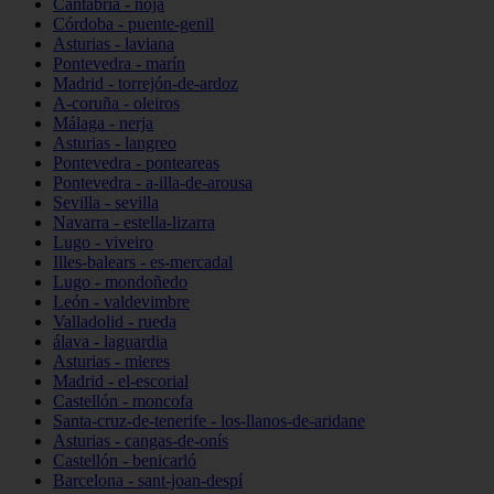
Cantabria - noja
Córdoba - puente-genil
Asturias - laviana
Pontevedra - marín
Madrid - torrejón-de-ardoz
A-coruña - oleiros
Málaga - nerja
Asturias - langreo
Pontevedra - ponteareas
Pontevedra - a-illa-de-arousa
Sevilla - sevilla
Navarra - estella-lizarra
Lugo - viveiro
Illes-balears - es-mercadal
Lugo - mondoñedo
León - valdevimbre
Valladolid - rueda
álava - laguardia
Asturias - mieres
Madrid - el-escorial
Castellón - moncofa
Santa-cruz-de-tenerife - los-llanos-de-aridane
Asturias - cangas-de-onís
Castellón - benicarló
Barcelona - sant-joan-despí