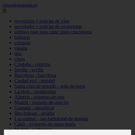
vinosdegranada.es
☰
novedades y noticias de vino
novedades y noticias de enoturismo
antiguo vaso para catar vinos crucigrama
bulgaria
comprar
espana
tipo
vinos
Córdoba - córdoba
Sevilla - sevilla
Barcelona - barcelona
Ciudad-real - montiel
Santa-cruz-de-tenerife - guía-de-isora
La-rioja - casalarreina
Almería - roquetas-de-mar
Madrid - pozuelo-de-alarcón
Granada - almuñécar
Illes-balears - alcúdia
Las-palmas - san-bartolomé-de-tirajana
Cádiz - el-puerto-de-santa-maría
Madrid - valdemoro
Granada - pulianas