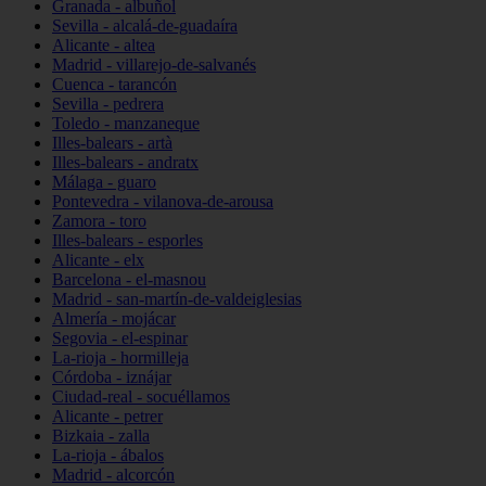
Granada - albuñol
Sevilla - alcalá-de-guadaíra
Alicante - altea
Madrid - villarejo-de-salvanés
Cuenca - tarancón
Sevilla - pedrera
Toledo - manzaneque
Illes-balears - artà
Illes-balears - andratx
Málaga - guaro
Pontevedra - vilanova-de-arousa
Zamora - toro
Illes-balears - esporles
Alicante - elx
Barcelona - el-masnou
Madrid - san-martín-de-valdeiglesias
Almería - mojácar
Segovia - el-espinar
La-rioja - hormilleja
Córdoba - iznájar
Ciudad-real - socuéllamos
Alicante - petrer
Bizkaia - zalla
La-rioja - ábalos
Madrid - alcorcón