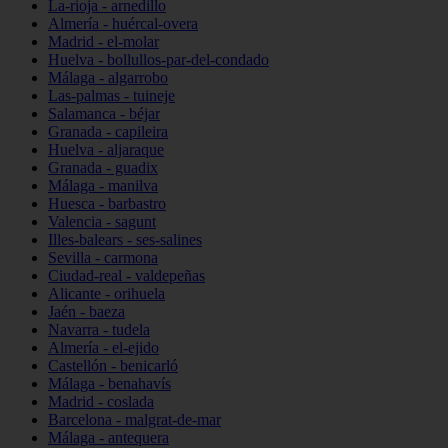
La-rioja - arnedillo
Almería - huércal-overa
Madrid - el-molar
Huelva - bollullos-par-del-condado
Málaga - algarrobo
Las-palmas - tuineje
Salamanca - béjar
Granada - capileira
Huelva - aljaraque
Granada - guadix
Málaga - manilva
Huesca - barbastro
Valencia - sagunt
Illes-balears - ses-salines
Sevilla - carmona
Ciudad-real - valdepeñas
Alicante - orihuela
Jaén - baeza
Navarra - tudela
Almería - el-ejido
Castellón - benicarló
Málaga - benahavís
Madrid - coslada
Barcelona - malgrat-de-mar
Málaga - antequera