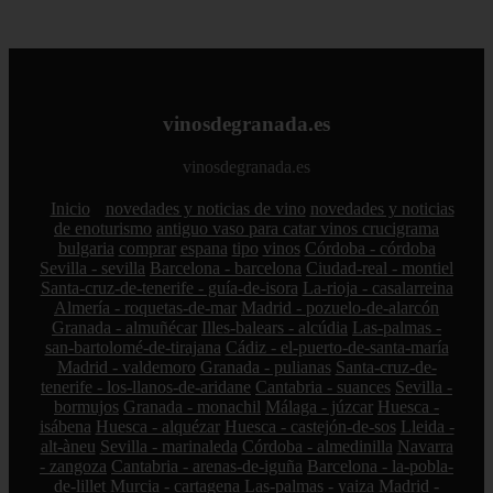
vinosdegranada.es
vinosdegranada.es
Inicio
novedades y noticias de vino
novedades y noticias
de enoturismo
antiguo vaso para catar vinos crucigrama
bulgaria
comprar
espana
tipo
vinos
Córdoba - córdoba
Sevilla - sevilla
Barcelona - barcelona
Ciudad-real - montiel
Santa-cruz-de-tenerife - guía-de-isora
La-rioja - casalarreina
Almería - roquetas-de-mar
Madrid - pozuelo-de-alarcón
Granada - almuñécar
Illes-balears - alcúdia
Las-palmas -
san-bartolomé-de-tirajana
Cádiz - el-puerto-de-santa-maría
Madrid - valdemoro
Granada - pulianas
Santa-cruz-de-
tenerife - los-llanos-de-aridane
Cantabria - suances
Sevilla -
bormujos
Granada - monachil
Málaga - júzcar
Huesca -
isábena
Huesca - alquézar
Huesca - castejón-de-sos
Lleida -
alt-àneu
Sevilla - marinaleda
Córdoba - almedinilla
Navarra
- zangoza
Cantabria - arenas-de-iguña
Barcelona - la-pobla-
de-lillet
Murcia - cartagena
Las-palmas - yaiza
Madrid -