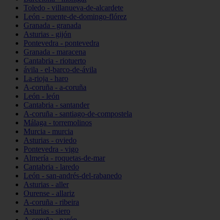
Toledo - villanueva-de-alcardete
León - puente-de-domingo-flórez
Granada - granada
Asturias - gijón
Pontevedra - pontevedra
Granada - maracena
Cantabria - riotuerto
ávila - el-barco-de-ávila
La-rioja - haro
A-coruña - a-coruña
León - león
Cantabria - santander
A-coruña - santiago-de-compostela
Málaga - torremolinos
Murcia - murcia
Asturias - oviedo
Pontevedra - vigo
Almería - roquetas-de-mar
Cantabria - laredo
León - san-andrés-del-rabanedo
Asturias - aller
Ourense - allariz
A-coruña - ribeira
Asturias - siero
A-coruña - narón