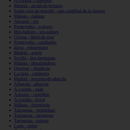
A-coruña - culleredo
Madrid - alcalá-de-henares
Santa-cruz-de-tenerife - san-cristóbal-de-la-laguna
Málaga - málaga
Alicante - elx
Pontevedra - o-grove
Illes-balears - ses-salines
Girona - lloret-de-mar
Pontevedra - cambados
álava - eskuernaga
Madrid - getafe
Sevilla - dos-hermanas
Málaga - benalmádena
Ourense - ribadavia
La-rioja - calahorra
Madrid - pozuelo-de-alarcón
Albacete - albacete
A-coruña - sada
Asturias - castrillón
A-coruña - ferrol
Málaga - fuengirola
Tarragona - montblanc
Tarragona - tarragona
Tarragona - tortosa
Lugo - sober