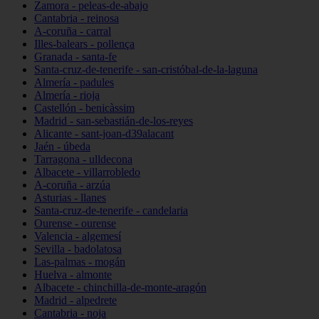
Zamora - peleas-de-abajo
Cantabria - reinosa
A-coruña - carral
Illes-balears - pollença
Granada - santa-fe
Santa-cruz-de-tenerife - san-cristóbal-de-la-laguna
Almería - padules
Almería - rioja
Castellón - benicàssim
Madrid - san-sebastián-de-los-reyes
Alicante - sant-joan-d39alacant
Jaén - úbeda
Tarragona - ulldecona
Albacete - villarrobledo
A-coruña - arzúa
Asturias - llanes
Santa-cruz-de-tenerife - candelaria
Ourense - ourense
Valencia - algemesí
Sevilla - badolatosa
Las-palmas - mogán
Huelva - almonte
Albacete - chinchilla-de-monte-aragón
Madrid - alpedrete
Cantabria - noja