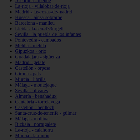
A-coruña - melide
La-rioja - villalobar-de-rioja
Madrid - las-rozas-de-madrid
Huesca - aínsa-sobrarbe
Barcelona - manlleu
Lleida - la-seu-d39urgell
Sevilla - la-puebla-de-los-infantes
Pontevedra - cambados
Melilla - melilla
Gipuzkoa - orio
Guadalajara - sigüenza
Madrid - getafe
Castellón - orpesa
Girona - pals
Murcia - librilla
Málaga - montejaque
Sevilla - olivares
Almería - benahadux
Cantabria - torrelavega
Castellón - benlloch
Santa-cruz-de-tenerife - güímar
Málaga - mollina
Bizkaia - portugalete
La-rioja - calahorra
Murcia - la-unión