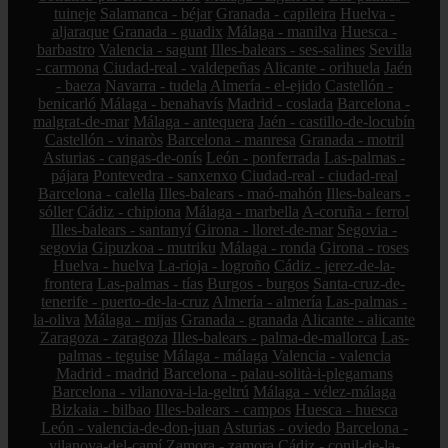
tuineje
Salamanca - béjar
Granada - capileira
Huelva -
aljaraque
Granada - guadix
Málaga - manilva
Huesca -
barbastro
Valencia - sagunt
Illes-balears - ses-salines
Sevilla
- carmona
Ciudad-real - valdepeñas
Alicante - orihuela
Jaén
- baeza
Navarra - tudela
Almería - el-ejido
Castellón -
benicarló
Málaga - benahavís
Madrid - coslada
Barcelona -
malgrat-de-mar
Málaga - antequera
Jaén - castillo-de-locubín
Castellón - vinaròs
Barcelona - manresa
Granada - motril
Asturias - cangas-de-onís
León - ponferrada
Las-palmas -
pájara
Pontevedra - sanxenxo
Ciudad-real - ciudad-real
Barcelona - calella
Illes-balears - maó-mahón
Illes-balears -
sóller
Cádiz - chipiona
Málaga - marbella
A-coruña - ferrol
Illes-balears - santanyí
Girona - lloret-de-mar
Segovia -
segovia
Gipuzkoa - mutriku
Málaga - ronda
Girona - roses
Huelva - huelva
La-rioja - logroño
Cádiz - jerez-de-la-
frontera
Las-palmas - tías
Burgos - burgos
Santa-cruz-de-
tenerife - puerto-de-la-cruz
Almería - almería
Las-palmas -
la-oliva
Málaga - mijas
Granada - granada
Alicante - alicante
Zaragoza - zaragoza
Illes-balears - palma-de-mallorca
Las-
palmas - teguise
Málaga - málaga
Valencia - valencia
Madrid - madrid
Barcelona - palau-solità-i-plegamans
Barcelona - vilanova-i-la-geltrú
Málaga - vélez-málaga
Bizkaia - bilbao
Illes-balears - campos
Huesca - huesca
León - valencia-de-don-juan
Asturias - oviedo
Barcelona -
vilanova-del-camí
Zamora - zamora
Cádiz - conil-de-la-