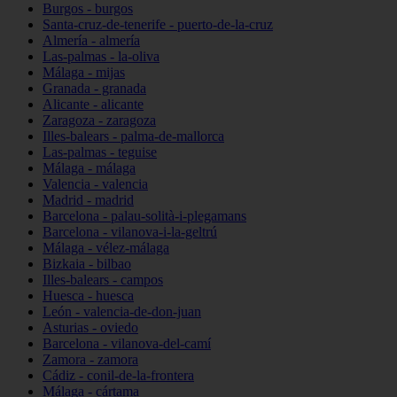
Burgos - burgos
Santa-cruz-de-tenerife - puerto-de-la-cruz
Almería - almería
Las-palmas - la-oliva
Málaga - mijas
Granada - granada
Alicante - alicante
Zaragoza - zaragoza
Illes-balears - palma-de-mallorca
Las-palmas - teguise
Málaga - málaga
Valencia - valencia
Madrid - madrid
Barcelona - palau-solità-i-plegamans
Barcelona - vilanova-i-la-geltrú
Málaga - vélez-málaga
Bizkaia - bilbao
Illes-balears - campos
Huesca - huesca
León - valencia-de-don-juan
Asturias - oviedo
Barcelona - vilanova-del-camí
Zamora - zamora
Cádiz - conil-de-la-frontera
Málaga - cártama