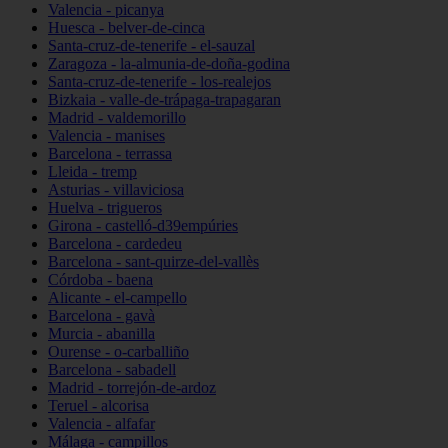
Valencia - picanya
Huesca - belver-de-cinca
Santa-cruz-de-tenerife - el-sauzal
Zaragoza - la-almunia-de-doña-godina
Santa-cruz-de-tenerife - los-realejos
Bizkaia - valle-de-trápaga-trapagaran
Madrid - valdemorillo
Valencia - manises
Barcelona - terrassa
Lleida - tremp
Asturias - villaviciosa
Huelva - trigueros
Girona - castelló-d39empúries
Barcelona - cardedeu
Barcelona - sant-quirze-del-vallès
Córdoba - baena
Alicante - el-campello
Barcelona - gavà
Murcia - abanilla
Ourense - o-carballiño
Barcelona - sabadell
Madrid - torrejón-de-ardoz
Teruel - alcorisa
Valencia - alfafar
Málaga - campillos