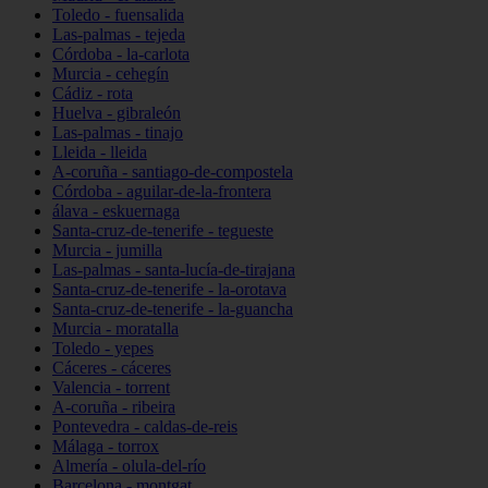
Toledo - fuensalida
Las-palmas - tejeda
Córdoba - la-carlota
Murcia - cehegín
Cádiz - rota
Huelva - gibraleón
Las-palmas - tinajo
Lleida - lleida
A-coruña - santiago-de-compostela
Córdoba - aguilar-de-la-frontera
álava - eskuernaga
Santa-cruz-de-tenerife - tegueste
Murcia - jumilla
Las-palmas - santa-lucía-de-tirajana
Santa-cruz-de-tenerife - la-orotava
Santa-cruz-de-tenerife - la-guancha
Murcia - moratalla
Toledo - yepes
Cáceres - cáceres
Valencia - torrent
A-coruña - ribeira
Pontevedra - caldas-de-reis
Málaga - torrox
Almería - olula-del-río
Barcelona - montgat