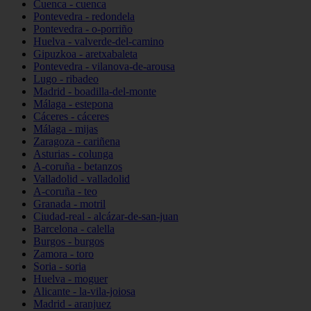
Cuenca - cuenca
Pontevedra - redondela
Pontevedra - o-porriño
Huelva - valverde-del-camino
Gipuzkoa - aretxabaleta
Pontevedra - vilanova-de-arousa
Lugo - ribadeo
Madrid - boadilla-del-monte
Málaga - estepona
Cáceres - cáceres
Málaga - mijas
Zaragoza - cariñena
Asturias - colunga
A-coruña - betanzos
Valladolid - valladolid
A-coruña - teo
Granada - motril
Ciudad-real - alcázar-de-san-juan
Barcelona - calella
Burgos - burgos
Zamora - toro
Soria - soria
Huelva - moguer
Alicante - la-vila-joiosa
Madrid - aranjuez