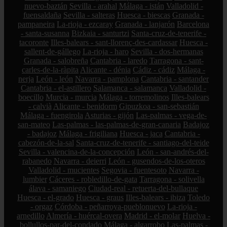
nuevo-baztán
Sevilla - arahal
Málaga - istán
Valladolid -
fuensaldaña
Sevilla - salteras
Huesca - biescas
Granada -
pampaneira
La-rioja - ezcaray
Granada - lanjarón
Barcelona
- santa-susanna
Bizkaia - santurtzi
Santa-cruz-de-tenerife -
tacoronte
Illes-balears - sant-llorenç-des-cardassar
Huesca -
sallent-de-gállego
La-rioja - haro
Sevilla - dos-hermanas
Granada - salobreña
Cantabria - laredo
Tarragona - sant-
carles-de-la-ràpita
Alicante - dénia
Cádiz - cádiz
Málaga -
nerja
León - león
Navarra - pamplona
Cantabria - santander
Cantabria - el-astillero
Salamanca - salamanca
Valladolid -
boecillo
Murcia - murcia
Málaga - torremolinos
Illes-balears
- calvià
Alicante - benidorm
Gipuzkoa - san-sebastián
Málaga - fuengirola
Asturias - gijón
Las-palmas - vega-de-
san-mateo
Las-palmas - las-palmas-de-gran-canaria
Badajoz
- badajoz
Málaga - frigiliana
Huesca - jaca
Cantabria -
cabezón-de-la-sal
Santa-cruz-de-tenerife - santiago-del-teide
Sevilla - valencina-de-la-concepción
León - san-andrés-del-
rabanedo
Navarra - deierri
León - gusendos-de-los-oteros
Valladolid - mucientes
Segovia - fuentesoto
Navarra -
lumbier
Cáceres - robledillo-de-gata
Tarragona - solivella
álava - samaniego
Ciudad-real - retuerta-del-bullaque
Huesca - el-grado
Huesca - graus
Illes-balears - ibiza
Toledo
- orgaz
Córdoba - peñarroya-pueblonuevo
La-rioja -
arnedillo
Almería - huércal-overa
Madrid - el-molar
Huelva -
bollullos-par-del-condado
Málaga - algarrobo
Las-palmas -