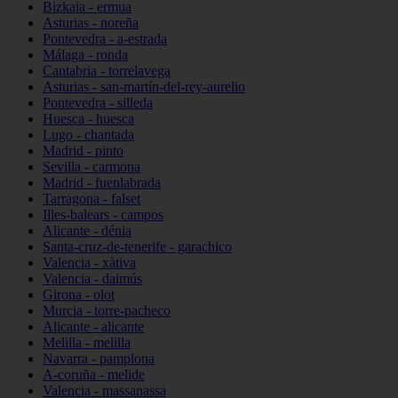
Bizkaia - ermua
Asturias - noreña
Pontevedra - a-estrada
Málaga - ronda
Cantabria - torrelavega
Asturias - san-martín-del-rey-aurelio
Pontevedra - silleda
Huesca - huesca
Lugo - chantada
Madrid - pinto
Sevilla - carmona
Madrid - fuenlabrada
Tarragona - falset
Illes-balears - campos
Alicante - dénia
Santa-cruz-de-tenerife - garachico
Valencia - xàtiva
Valencia - daimús
Girona - olot
Murcia - torre-pacheco
Alicante - alicante
Melilla - melilla
Navarra - pamplona
A-coruña - melide
Valencia - massanassa