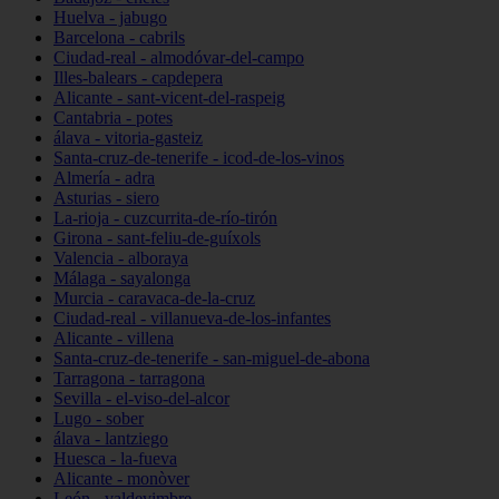
Huelva - jabugo
Barcelona - cabrils
Ciudad-real - almodóvar-del-campo
Illes-balears - capdepera
Alicante - sant-vicent-del-raspeig
Cantabria - potes
álava - vitoria-gasteiz
Santa-cruz-de-tenerife - icod-de-los-vinos
Almería - adra
Asturias - siero
La-rioja - cuzcurrita-de-río-tirón
Girona - sant-feliu-de-guíxols
Valencia - alboraya
Málaga - sayalonga
Murcia - caravaca-de-la-cruz
Ciudad-real - villanueva-de-los-infantes
Alicante - villena
Santa-cruz-de-tenerife - san-miguel-de-abona
Tarragona - tarragona
Sevilla - el-viso-del-alcor
Lugo - sober
álava - lantziego
Huesca - la-fueva
Alicante - monòver
León - valdevimbre