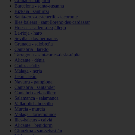
Granada - lanjarón
Barcelona - santa-susanna
Bizkaia - santurtzi
Santa-cruz-de-tenerife - tacoronte
Illes-balears - sant-llorenç-des-cardassar
Huesca - sallent-de-gállego
La-rioja - haro
Sevilla - dos-hermanas
Granada - salobreña
Cantabria - laredo
Tarragona - sant-carles-de-la-ràpita
Alicante - dénia
Cádiz - cádiz
Málaga - nerja
León - león
Navarra - pamplona
Cantabria - santander
Cantabria - el-astillero
Salamanca - salamanca
Valladolid - boecillo
Murcia - murcia
Málaga - torremolinos
Illes-balears - calvià
Alicante - benidorm
Gipuzkoa - san-sebastián