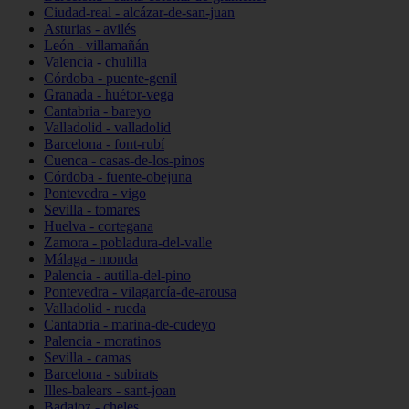
Ciudad-real - alcázar-de-san-juan
Asturias - avilés
León - villamañán
Valencia - chulilla
Córdoba - puente-genil
Granada - huétor-vega
Cantabria - bareyo
Valladolid - valladolid
Barcelona - font-rubí
Cuenca - casas-de-los-pinos
Córdoba - fuente-obejuna
Pontevedra - vigo
Sevilla - tomares
Huelva - cortegana
Zamora - pobladura-del-valle
Málaga - monda
Palencia - autilla-del-pino
Pontevedra - vilagarcía-de-arousa
Valladolid - rueda
Cantabria - marina-de-cudeyo
Palencia - moratinos
Sevilla - camas
Barcelona - subirats
Illes-balears - sant-joan
Badajoz - cheles