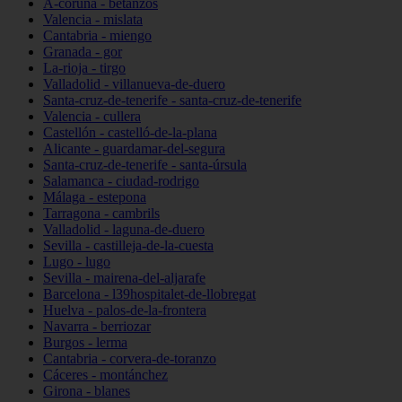
A-coruña - betanzos
Valencia - mislata
Cantabria - miengo
Granada - gor
La-rioja - tirgo
Valladolid - villanueva-de-duero
Santa-cruz-de-tenerife - santa-cruz-de-tenerife
Valencia - cullera
Castellón - castelló-de-la-plana
Alicante - guardamar-del-segura
Santa-cruz-de-tenerife - santa-úrsula
Salamanca - ciudad-rodrigo
Málaga - estepona
Tarragona - cambrils
Valladolid - laguna-de-duero
Sevilla - castilleja-de-la-cuesta
Lugo - lugo
Sevilla - mairena-del-aljarafe
Barcelona - l39hospitalet-de-llobregat
Huelva - palos-de-la-frontera
Navarra - berriozar
Burgos - lerma
Cantabria - corvera-de-toranzo
Cáceres - montánchez
Girona - blanes