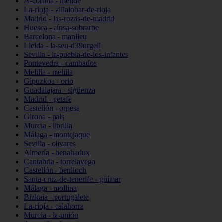
A-coruña - melide
La-rioja - villalobar-de-rioja
Madrid - las-rozas-de-madrid
Huesca - aínsa-sobrarbe
Barcelona - manlleu
Lleida - la-seu-d39urgell
Sevilla - la-puebla-de-los-infantes
Pontevedra - cambados
Melilla - melilla
Gipuzkoa - orio
Guadalajara - sigüenza
Madrid - getafe
Castellón - orpesa
Girona - pals
Murcia - librilla
Málaga - montejaque
Sevilla - olivares
Almería - benahadux
Cantabria - torrelavega
Castellón - benlloch
Santa-cruz-de-tenerife - güímar
Málaga - mollina
Bizkaia - portugalete
La-rioja - calahorra
Murcia - la-unión