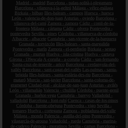
Madrid - madrid
Barcelona - palau-solità-i-plegamans
Barcelona - vilanova-i-la-geltrú
Málaga - vélez-málaga
Bizkaia - bilbao
Illes-balears - campos
Huesca - huesca
León - valencia-de-don-juan
Asturias - oviedo
Barcelona -
vilanova-del-camí
Zamora - zamora
Cádiz - conil-de-la-
frontera
Málaga - cártama
Cádiz - olvera
Pontevedra -
pontevedra
Sevilla - gines
Córdoba - villanueva-de-córdoba
Albacete - albacete
Cantabria - san-vicente-de-la-barquera
Granada - torvizcón
Illes-balears - santa-margalida
Pontevedra - marín
Zamora - el-perdigón
Bizkaia - sestao
Granada - murtas
Huelva - isla-cristina
Huelva - cartaya
Girona - l39escala
A-coruña - a-coruña
Cádiz - san-fernando
Santa-cruz-de-tenerife - arico
Barcelona - cerdanyola-del-
vallès
Barcelona - sant-cugat-del-vallès
Las-palmas - santa-
brígida
Illes-balears - santa-eulària-des-riu
Barcelona -
mataró
Murcia - san-javier
Barcelona - santa-coloma-de-
gramenet
Ciudad-real - alcázar-de-san-juan
Asturias - avilés
León - villamañán
Valencia - chulilla
Córdoba - puente-genil
Granada - huétor-vega
Cantabria - bareyo
Valladolid -
valladolid
Barcelona - font-rubí
Cuenca - casas-de-los-pinos
Córdoba - fuente-obejuna
Pontevedra - vigo
Sevilla -
tomares
Huelva - cortegana
Zamora - pobladura-del-valle
Málaga - monda
Palencia - autilla-del-pino
Pontevedra -
vilagarcía-de-arousa
Valladolid - rueda
Cantabria - marina-
de-cudeyo
Palencia - moratinos
Sevilla - camas
Barcelona -