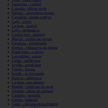
Tarragona - calafell
Granada - güejar-sierra
Bizkaia - amorebieta-etxano
Cantabria - medio-cudeyo
Lugo - cervo
La-rioja - lardero
León - molinaseca
Ciudad-real - almagro
Murcia - molina-de-segura
Zaragoza - fuendejalón
Huesca - villanueva-de-sigena
Pontevedra - o-grove
Las-palmas - arucas
Lleida - mollerussa
Sevilla - aznalcázar
Toledo - bargas
Sevilla - la-rinconada
Huesca - adahuesca
La-rioja - san-asensio
Madrid - colmenar-de-oreja
Almería - láujar-de-andarax
Córdoba - montilla
Girona - palamós
Cádiz - chiclana-de-la-frontera