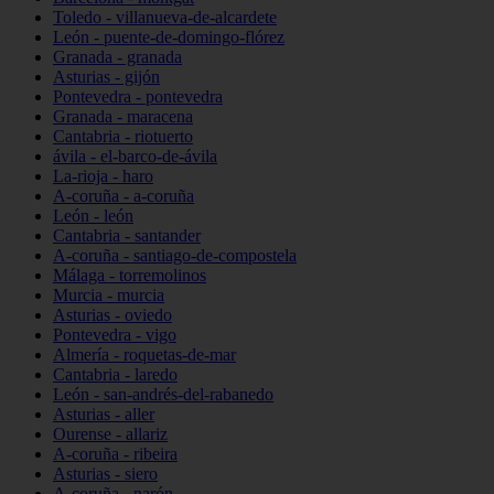
Toledo - villanueva-de-alcardete
León - puente-de-domingo-flórez
Granada - granada
Asturias - gijón
Pontevedra - pontevedra
Granada - maracena
Cantabria - riotuerto
ávila - el-barco-de-ávila
La-rioja - haro
A-coruña - a-coruña
León - león
Cantabria - santander
A-coruña - santiago-de-compostela
Málaga - torremolinos
Murcia - murcia
Asturias - oviedo
Pontevedra - vigo
Almería - roquetas-de-mar
Cantabria - laredo
León - san-andrés-del-rabanedo
Asturias - aller
Ourense - allariz
A-coruña - ribeira
Asturias - siero
A-coruña - narón