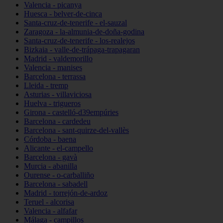
Valencia - picanya
Huesca - belver-de-cinca
Santa-cruz-de-tenerife - el-sauzal
Zaragoza - la-almunia-de-doña-godina
Santa-cruz-de-tenerife - los-realejos
Bizkaia - valle-de-trápaga-trapagaran
Madrid - valdemorillo
Valencia - manises
Barcelona - terrassa
Lleida - tremp
Asturias - villaviciosa
Huelva - trigueros
Girona - castelló-d39empúries
Barcelona - cardedeu
Barcelona - sant-quirze-del-vallès
Córdoba - baena
Alicante - el-campello
Barcelona - gavà
Murcia - abanilla
Ourense - o-carballiño
Barcelona - sabadell
Madrid - torrejón-de-ardoz
Teruel - alcorisa
Valencia - alfafar
Málaga - campillos