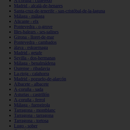
A-coruña - culleredo
Madrid - alcalá-de-henares
Santa-cruz-de-tenerife - san-cristóbal-de-la-laguna
Málaga - málaga
Alicante - elx
Pontevedra - o-grove
Illes-balears - ses-salines
Girona - lloret-de-mar
Pontevedra - cambados
álava - eskuernaga
Madrid - getafe
Sevilla - dos-hermanas
Málaga - benalmádena
Ourense - ribadavia
La-rioja - calahorra
Madrid - pozuelo-de-alarcón
Albacete - albacete
A-coruña - sada
Asturias - castrillón
A-coruña - ferrol
Málaga - fuengirola
Tarragona - montblanc
Tarragona - tarragona
Tarragona - tortosa
Lugo - sober