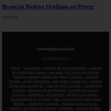
Brasería Bodega Orellana en Petrer
12/12/2025
vinosdegranada.es
vinosdegranada.es
Inicio
novedades y noticias de vino
novedades y noticias
de enoturismo
antiguo vaso para catar vinos crucigrama
bulgaria
comprar
espana
tipo
vinos
Córdoba - córdoba
Sevilla - sevilla
Barcelona - barcelona
Ciudad-real - montiel
Santa-cruz-de-tenerife - guía-de-isora
La-rioja - casalarreina
Almería - roquetas-de-mar
Madrid - pozuelo-de-alarcón
Granada - almuñécar
Illes-balears - alcúdia
Las-palmas -
san-bartolomé-de-tirajana
Cádiz - el-puerto-de-santa-maría
Madrid - valdemoro
Granada - pulianas
Santa-cruz-de-
tenerife - los-llanos-de-aridane
Cantabria - suances
Sevilla -