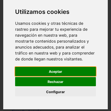
Santa-cruz-de-tenerife - los-llanos-de-aridane
Cantabria - suances
Utilizamos cookies
Sevilla - bormujos
Granada - monachil
Málaga - júzcar
Usamos cookies y otras técnicas de
Huesca - isábena
rastreo para mejorar tu experiencia de
Huesca - alquézar
navegación en nuestra web, para
Huesca - castejón-de-sos
Lleida - alt-àneu
mostrarte contenidos personalizados y
Sevilla - marinaleda
anuncios adecuados, para analizar el
Córdoba - almedinilla
tráfico en nuestra web y para comprender
Navarra - zangoza
Cantabria - arenas-de-iguña
de donde llegan nuestros visitantes.
Barcelona - la-pobla-de-lillet
Murcia - cartagena
Las-palmas - yaiza
Aceptar
Madrid - nuevo-baztán
Sevilla - arahal
Rechazar
Málaga - istán
Valladolid - fuensaldaña
Configurar
Sevilla - salteras
Huesca - biescas
Granada - pampaneira
La-rioja - ezcaray