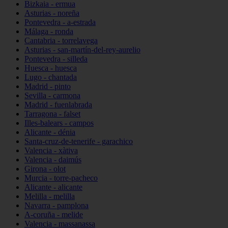
Bizkaia - ermua
Asturias - noreña
Pontevedra - a-estrada
Málaga - ronda
Cantabria - torrelavega
Asturias - san-martín-del-rey-aurelio
Pontevedra - silleda
Huesca - huesca
Lugo - chantada
Madrid - pinto
Sevilla - carmona
Madrid - fuenlabrada
Tarragona - falset
Illes-balears - campos
Alicante - dénia
Santa-cruz-de-tenerife - garachico
Valencia - xàtiva
Valencia - daimús
Girona - olot
Murcia - torre-pacheco
Alicante - alicante
Melilla - melilla
Navarra - pamplona
A-coruña - melide
Valencia - massanassa