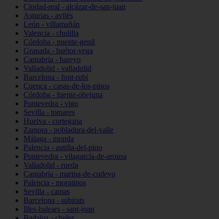
Ciudad-real - alcázar-de-san-juan
Asturias - avilés
León - villamañán
Valencia - chulilla
Córdoba - puente-genil
Granada - huétor-vega
Cantabria - bareyo
Valladolid - valladolid
Barcelona - font-rubí
Cuenca - casas-de-los-pinos
Córdoba - fuente-obejuna
Pontevedra - vigo
Sevilla - tomares
Huelva - cortegana
Zamora - pobladura-del-valle
Málaga - monda
Palencia - autilla-del-pino
Pontevedra - vilagarcía-de-arousa
Valladolid - rueda
Cantabria - marina-de-cudeyo
Palencia - moratinos
Sevilla - camas
Barcelona - subirats
Illes-balears - sant-joan
Badajoz - cheles