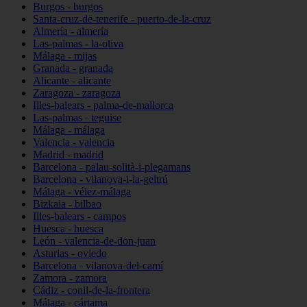
Burgos - burgos
Santa-cruz-de-tenerife - puerto-de-la-cruz
Almería - almería
Las-palmas - la-oliva
Málaga - mijas
Granada - granada
Alicante - alicante
Zaragoza - zaragoza
Illes-balears - palma-de-mallorca
Las-palmas - teguise
Málaga - málaga
Valencia - valencia
Madrid - madrid
Barcelona - palau-solità-i-plegamans
Barcelona - vilanova-i-la-geltrú
Málaga - vélez-málaga
Bizkaia - bilbao
Illes-balears - campos
Huesca - huesca
León - valencia-de-don-juan
Asturias - oviedo
Barcelona - vilanova-del-camí
Zamora - zamora
Cádiz - conil-de-la-frontera
Málaga - cártama