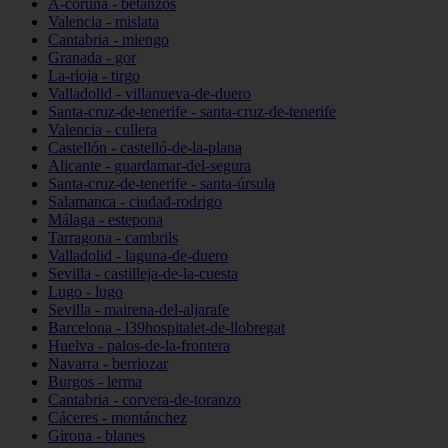
A-coruña - betanzos
Valencia - mislata
Cantabria - miengo
Granada - gor
La-rioja - tirgo
Valladolid - villanueva-de-duero
Santa-cruz-de-tenerife - santa-cruz-de-tenerife
Valencia - cullera
Castellón - castelló-de-la-plana
Alicante - guardamar-del-segura
Santa-cruz-de-tenerife - santa-úrsula
Salamanca - ciudad-rodrigo
Málaga - estepona
Tarragona - cambrils
Valladolid - laguna-de-duero
Sevilla - castilleja-de-la-cuesta
Lugo - lugo
Sevilla - mairena-del-aljarafe
Barcelona - l39hospitalet-de-llobregat
Huelva - palos-de-la-frontera
Navarra - berriozar
Burgos - lerma
Cantabria - corvera-de-toranzo
Cáceres - montánchez
Girona - blanes