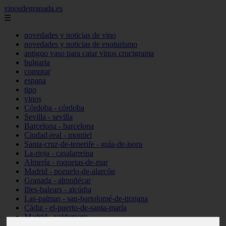
vinosdegranada.es
☰
novedades y noticias de vino
novedades y noticias de enoturismo
antiguo vaso para catar vinos crucigrama
bulgaria
comprar
espana
tipo
vinos
Córdoba - córdoba
Sevilla - sevilla
Barcelona - barcelona
Ciudad-real - montiel
Santa-cruz-de-tenerife - guía-de-isora
La-rioja - casalarreina
Almería - roquetas-de-mar
Madrid - pozuelo-de-alarcón
Granada - almuñécar
Illes-balears - alcúdia
Las-palmas - san-bartolomé-de-tirajana
Cádiz - el-puerto-de-santa-maría
Madrid - valdemoro
Granada - pulianas