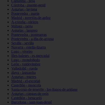
Cantabria - noja
Córdoba - puente-genil
Asturias - laviana
Pontevedra - marín
Madrid - torrejón-de-ardoz
A-coruña - oleiros
Málaga - nerja
Asturias - langreo
Pontevedra - ponteareas
Pontevedra - a-illa-de-arousa
Sevilla - sevilla
Navarra - estella-lizarra
Lugo - viveiro
Illes-balears - es-mercadal
Lugo - mondoñedo
León - valdevimbre
Valladolid - rueda
álava - laguardia
Asturias - mieres
Madrid - el-escorial
Castellón - moncofa
Santa-cruz-de-tenerife - los-llanos-de-aridane
Asturias - cangas-de-onís
Castellón - benicarló
Barcelona - sant-joan-despí