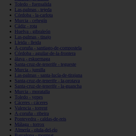
Toledo - fuensalida
Las-palmas - tejeda
Córdoba - la-carlota
Murcia - cehegín
Cádiz - rota
Huelva - gibraleón
Las-palmas - tinajo
Lleida - lleida
A-coruña - santiago-de-compostela
Córdoba - aguilar-de-la-frontera
álava - eskuernaga
Santa-cruz-de-tenerife - tegueste
Murcia - jumilla
Las-palmas - santa-lucía-de-tirajana
Santa-cruz-de-tenerife - la-orotava
Santa-cruz-de-tenerife - la-guancha
Murcia - moratalla
Toledo - yepes
Cáceres - cáceres
Valencia - torrent
A-coruña - ribeira
Pontevedra - caldas-de-reis
Málaga - torrox
Almería - olula-del-río
Barcelona - montgat