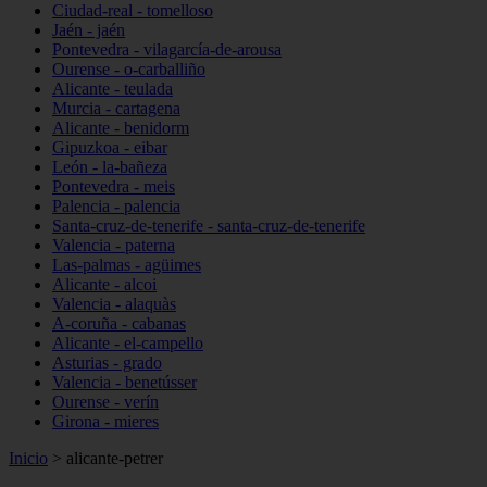
Ciudad-real - tomelloso
Jaén - jaén
Pontevedra - vilagarcía-de-arousa
Ourense - o-carballiño
Alicante - teulada
Murcia - cartagena
Alicante - benidorm
Gipuzkoa - eibar
León - la-bañeza
Pontevedra - meis
Palencia - palencia
Santa-cruz-de-tenerife - santa-cruz-de-tenerife
Valencia - paterna
Las-palmas - agüimes
Alicante - alcoi
Valencia - alaquàs
A-coruña - cabanas
Alicante - el-campello
Asturias - grado
Valencia - benetússer
Ourense - verín
Girona - mieres
Inicio
>
alicante-petrer