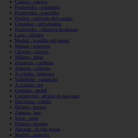
Cuenca - cuenca
Pontevedra - redondela
Pontevedra - o-porriño
Huelva - valverde-del-camino
Gipuzkoa - aretxabaleta
Pontevedra - vilanova-de-arousa
Lugo - ribadeo
Madrid - boadilla-del-monte
Málaga - estepona
Cáceres - cáceres
Málaga - mijas
Zaragoza - cariñena
Asturias - colunga
A-coruña - betanzos
Valladolid - valladolid
A-coruña - teo
Granada - motril
Ciudad-real - alcázar-de-san-juan
Barcelona - calella
Burgos - burgos
Zamora - toro
Soria - soria
Huelva - moguer
Alicante - la-vila-joiosa
Madrid - aranjuez