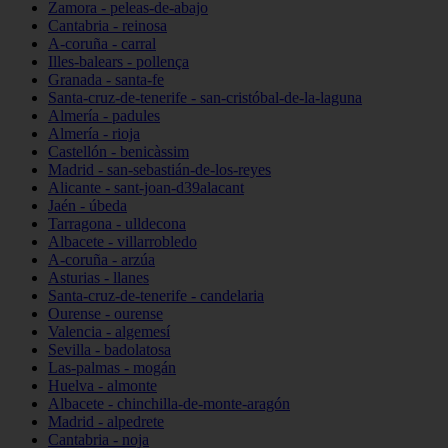
Zamora - peleas-de-abajo
Cantabria - reinosa
A-coruña - carral
Illes-balears - pollença
Granada - santa-fe
Santa-cruz-de-tenerife - san-cristóbal-de-la-laguna
Almería - padules
Almería - rioja
Castellón - benicàssim
Madrid - san-sebastián-de-los-reyes
Alicante - sant-joan-d39alacant
Jaén - úbeda
Tarragona - ulldecona
Albacete - villarrobledo
A-coruña - arzúa
Asturias - llanes
Santa-cruz-de-tenerife - candelaria
Ourense - ourense
Valencia - algemesí
Sevilla - badolatosa
Las-palmas - mogán
Huelva - almonte
Albacete - chinchilla-de-monte-aragón
Madrid - alpedrete
Cantabria - noja