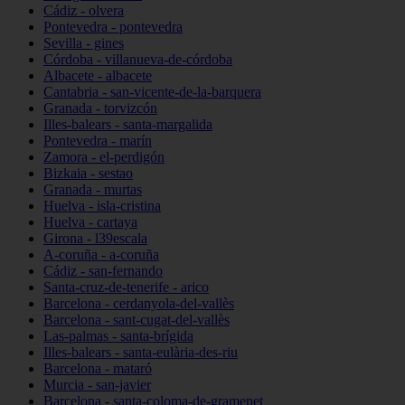
Cádiz - olvera
Pontevedra - pontevedra
Sevilla - gines
Córdoba - villanueva-de-córdoba
Albacete - albacete
Cantabria - san-vicente-de-la-barquera
Granada - torvizcón
Illes-balears - santa-margalida
Pontevedra - marín
Zamora - el-perdigón
Bizkaia - sestao
Granada - murtas
Huelva - isla-cristina
Huelva - cartaya
Girona - l39escala
A-coruña - a-coruña
Cádiz - san-fernando
Santa-cruz-de-tenerife - arico
Barcelona - cerdanyola-del-vallès
Barcelona - sant-cugat-del-vallès
Las-palmas - santa-brígida
Illes-balears - santa-eulària-des-riu
Barcelona - mataró
Murcia - san-javier
Barcelona - santa-coloma-de-gramenet