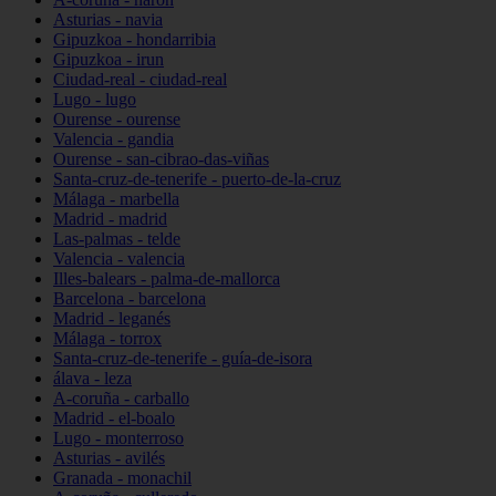
Asturias - navia
Gipuzkoa - hondarribia
Gipuzkoa - irun
Ciudad-real - ciudad-real
Lugo - lugo
Ourense - ourense
Valencia - gandia
Ourense - san-cibrao-das-viñas
Santa-cruz-de-tenerife - puerto-de-la-cruz
Málaga - marbella
Madrid - madrid
Las-palmas - telde
Valencia - valencia
Illes-balears - palma-de-mallorca
Barcelona - barcelona
Madrid - leganés
Málaga - torrox
Santa-cruz-de-tenerife - guía-de-isora
álava - leza
A-coruña - carballo
Madrid - el-boalo
Lugo - monterroso
Asturias - avilés
Granada - monachil