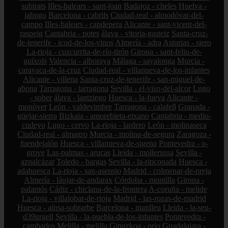
subirats
Illes-balears - sant-joan
Badajoz - cheles
Huelva -
jabugo
Barcelona - cabrils
Ciudad-real - almodóvar-del-
campo
Illes-balears - capdepera
Alicante - sant-vicent-del-
raspeig
Cantabria - potes
álava - vitoria-gasteiz
Santa-cruz-
de-tenerife - icod-de-los-vinos
Almería - adra
Asturias - siero
La-rioja - cuzcurrita-de-río-tirón
Girona - sant-feliu-de-
guíxols
Valencia - alboraya
Málaga - sayalonga
Murcia -
caravaca-de-la-cruz
Ciudad-real - villanueva-de-los-infantes
Alicante - villena
Santa-cruz-de-tenerife - san-miguel-de-
abona
Tarragona - tarragona
Sevilla - el-viso-del-alcor
Lugo
- sober
álava - lantziego
Huesca - la-fueva
Alicante -
monòver
León - valdevimbre
Tarragona - calafell
Granada -
güejar-sierra
Bizkaia - amorebieta-etxano
Cantabria - medio-
cudeyo
Lugo - cervo
La-rioja - lardero
León - molinaseca
Ciudad-real - almagro
Murcia - molina-de-segura
Zaragoza -
fuendejalón
Huesca - villanueva-de-sigena
Pontevedra - o-
grove
Las-palmas - arucas
Lleida - mollerussa
Sevilla -
aznalcázar
Toledo - bargas
Sevilla - la-rinconada
Huesca -
adahuesca
La-rioja - san-asensio
Madrid - colmenar-de-oreja
Almería - láujar-de-andarax
Córdoba - montilla
Girona -
palamós
Cádiz - chiclana-de-la-frontera
A-coruña - melide
La-rioja - villalobar-de-rioja
Madrid - las-rozas-de-madrid
Huesca - aínsa-sobrarbe
Barcelona - manlleu
Lleida - la-seu-
d39urgell
Sevilla - la-puebla-de-los-infantes
Pontevedra -
cambados
Melilla - melilla
Gipuzkoa - orio
Guadalajara -