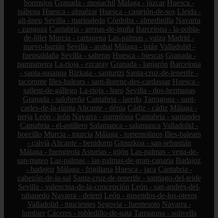
bormujos
Granada - monachil
Málaga - júzcar
Huesca -
isábena
Huesca - alquézar
Huesca - castejón-de-sos
Lleida -
alt-àneu
Sevilla - marinaleda
Córdoba - almedinilla
Navarra
- zangoza
Cantabria - arenas-de-iguña
Barcelona - la-pobla-
de-lillet
Murcia - cartagena
Las-palmas - yaiza
Madrid -
nuevo-baztán
Sevilla - arahal
Málaga - istán
Valladolid -
fuensaldaña
Sevilla - salteras
Huesca - biescas
Granada -
pampaneira
La-rioja - ezcaray
Granada - lanjarón
Barcelona
- santa-susanna
Bizkaia - santurtzi
Santa-cruz-de-tenerife -
tacoronte
Illes-balears - sant-llorenç-des-cardassar
Huesca -
sallent-de-gállego
La-rioja - haro
Sevilla - dos-hermanas
Granada - salobreña
Cantabria - laredo
Tarragona - sant-
carles-de-la-ràpita
Alicante - dénia
Cádiz - cádiz
Málaga -
nerja
León - león
Navarra - pamplona
Cantabria - santander
Cantabria - el-astillero
Salamanca - salamanca
Valladolid -
boecillo
Murcia - murcia
Málaga - torremolinos
Illes-balears
- calvià
Alicante - benidorm
Gipuzkoa - san-sebastián
Málaga - fuengirola
Asturias - gijón
Las-palmas - vega-de-
san-mateo
Las-palmas - las-palmas-de-gran-canaria
Badajoz
- badajoz
Málaga - frigiliana
Huesca - jaca
Cantabria -
cabezón-de-la-sal
Santa-cruz-de-tenerife - santiago-del-teide
Sevilla - valencina-de-la-concepción
León - san-andrés-del-
rabanedo
Navarra - deierri
León - gusendos-de-los-oteros
Valladolid - mucientes
Segovia - fuentesoto
Navarra -
lumbier
Cáceres - robledillo-de-gata
Tarragona - solivella