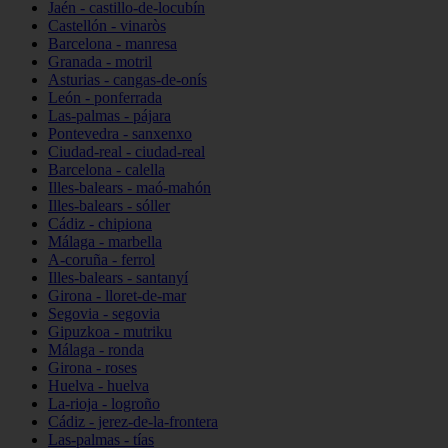
Jaén - castillo-de-locubín
Castellón - vinaròs
Barcelona - manresa
Granada - motril
Asturias - cangas-de-onís
León - ponferrada
Las-palmas - pájara
Pontevedra - sanxenxo
Ciudad-real - ciudad-real
Barcelona - calella
Illes-balears - maó-mahón
Illes-balears - sóller
Cádiz - chipiona
Málaga - marbella
A-coruña - ferrol
Illes-balears - santanyí
Girona - lloret-de-mar
Segovia - segovia
Gipuzkoa - mutriku
Málaga - ronda
Girona - roses
Huelva - huelva
La-rioja - logroño
Cádiz - jerez-de-la-frontera
Las-palmas - tías