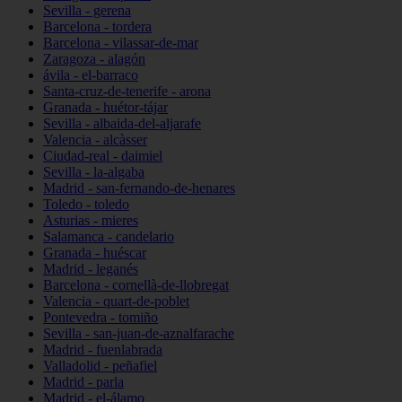
Sevilla - gerena
Barcelona - tordera
Barcelona - vilassar-de-mar
Zaragoza - alagón
ávila - el-barraco
Santa-cruz-de-tenerife - arona
Granada - huétor-tájar
Sevilla - albaida-del-aljarafe
Valencia - alcàsser
Ciudad-real - daimiel
Sevilla - la-algaba
Madrid - san-fernando-de-henares
Toledo - toledo
Asturias - mieres
Salamanca - candelario
Granada - huéscar
Madrid - leganés
Barcelona - cornellà-de-llobregat
Valencia - quart-de-poblet
Pontevedra - tomiño
Sevilla - san-juan-de-aznalfarache
Madrid - fuenlabrada
Valladolid - peñafiel
Madrid - parla
Madrid - el-álamo