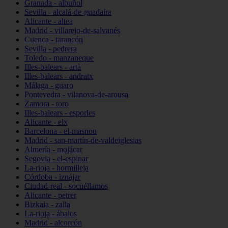
Granada - albuñol
Sevilla - alcalá-de-guadaíra
Alicante - altea
Madrid - villarejo-de-salvanés
Cuenca - tarancón
Sevilla - pedrera
Toledo - manzaneque
Illes-balears - artà
Illes-balears - andratx
Málaga - guaro
Pontevedra - vilanova-de-arousa
Zamora - toro
Illes-balears - esporles
Alicante - elx
Barcelona - el-masnou
Madrid - san-martín-de-valdeiglesias
Almería - mojácar
Segovia - el-espinar
La-rioja - hormilleja
Córdoba - iznájar
Ciudad-real - socuéllamos
Alicante - petrer
Bizkaia - zalla
La-rioja - ábalos
Madrid - alcorcón