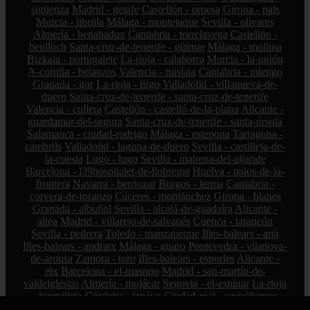
sigüenza
Madrid - getafe
Castellón - orpesa
Girona - pals
Murcia - librilla
Málaga - montejaque
Sevilla - olivares
Almería - benahadux
Cantabria - torrelavega
Castellón -
benlloch
Santa-cruz-de-tenerife - güímar
Málaga - mollina
Bizkaia - portugalete
La-rioja - calahorra
Murcia - la-unión
A-coruña - betanzos
Valencia - mislata
Cantabria - miengo
Granada - gor
La-rioja - tirgo
Valladolid - villanueva-de-
duero
Santa-cruz-de-tenerife - santa-cruz-de-tenerife
Valencia - cullera
Castellón - castelló-de-la-plana
Alicante -
guardamar-del-segura
Santa-cruz-de-tenerife - santa-úrsula
Salamanca - ciudad-rodrigo
Málaga - estepona
Tarragona -
cambrils
Valladolid - laguna-de-duero
Sevilla - castilleja-de-
la-cuesta
Lugo - lugo
Sevilla - mairena-del-aljarafe
Barcelona - l39hospitalet-de-llobregat
Huelva - palos-de-la-
frontera
Navarra - berriozar
Burgos - lerma
Cantabria -
corvera-de-toranzo
Cáceres - montánchez
Girona - blanes
Granada - albuñol
Sevilla - alcalá-de-guadaíra
Alicante -
altea
Madrid - villarejo-de-salvanés
Cuenca - tarancón
Sevilla - pedrera
Toledo - manzaneque
Illes-balears - artà
Illes-balears - andratx
Málaga - guaro
Pontevedra - vilanova-
de-arousa
Zamora - toro
Illes-balears - esporles
Alicante -
elx
Barcelona - el-masnou
Madrid - san-martín-de-
valdeiglesias
Almería - mojácar
Segovia - el-espinar
La-rioja
- hormilleja
Córdoba - iznájar
Ciudad-real - socuéllamos
Alicante - petrer
Bizkaia - zalla
La-rioja - ábalos
Madrid -