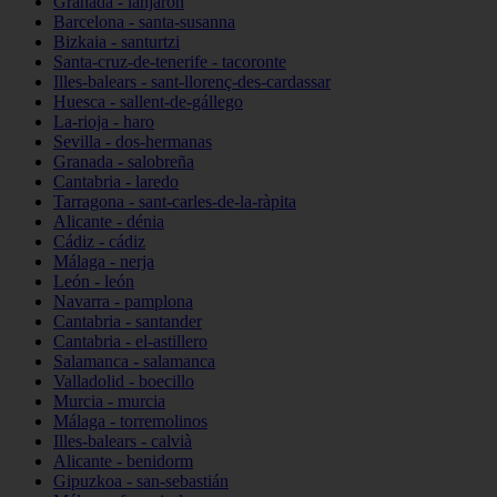
Granada - lanjarón
Barcelona - santa-susanna
Bizkaia - santurtzi
Santa-cruz-de-tenerife - tacoronte
Illes-balears - sant-llorenç-des-cardassar
Huesca - sallent-de-gállego
La-rioja - haro
Sevilla - dos-hermanas
Granada - salobreña
Cantabria - laredo
Tarragona - sant-carles-de-la-ràpita
Alicante - dénia
Cádiz - cádiz
Málaga - nerja
León - león
Navarra - pamplona
Cantabria - santander
Cantabria - el-astillero
Salamanca - salamanca
Valladolid - boecillo
Murcia - murcia
Málaga - torremolinos
Illes-balears - calvià
Alicante - benidorm
Gipuzkoa - san-sebastián