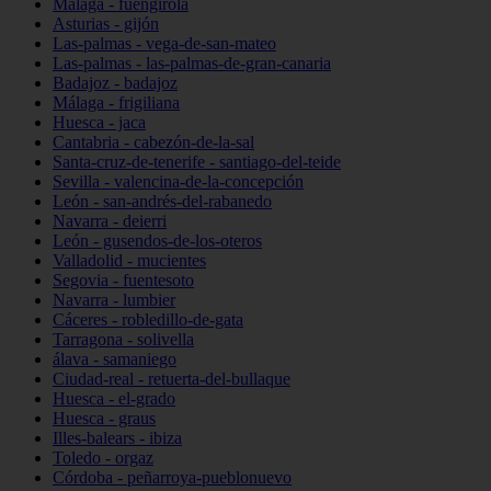
Málaga - fuengirola
Asturias - gijón
Las-palmas - vega-de-san-mateo
Las-palmas - las-palmas-de-gran-canaria
Badajoz - badajoz
Málaga - frigiliana
Huesca - jaca
Cantabria - cabezón-de-la-sal
Santa-cruz-de-tenerife - santiago-del-teide
Sevilla - valencina-de-la-concepción
León - san-andrés-del-rabanedo
Navarra - deierri
León - gusendos-de-los-oteros
Valladolid - mucientes
Segovia - fuentesoto
Navarra - lumbier
Cáceres - robledillo-de-gata
Tarragona - solivella
álava - samaniego
Ciudad-real - retuerta-del-bullaque
Huesca - el-grado
Huesca - graus
Illes-balears - ibiza
Toledo - orgaz
Córdoba - peñarroya-pueblonuevo