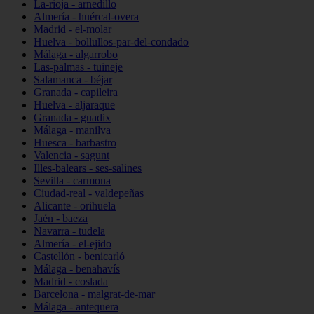
La-rioja - arnedillo
Almería - huércal-overa
Madrid - el-molar
Huelva - bollullos-par-del-condado
Málaga - algarrobo
Las-palmas - tuineje
Salamanca - béjar
Granada - capileira
Huelva - aljaraque
Granada - guadix
Málaga - manilva
Huesca - barbastro
Valencia - sagunt
Illes-balears - ses-salines
Sevilla - carmona
Ciudad-real - valdepeñas
Alicante - orihuela
Jaén - baeza
Navarra - tudela
Almería - el-ejido
Castellón - benicarló
Málaga - benahavís
Madrid - coslada
Barcelona - malgrat-de-mar
Málaga - antequera