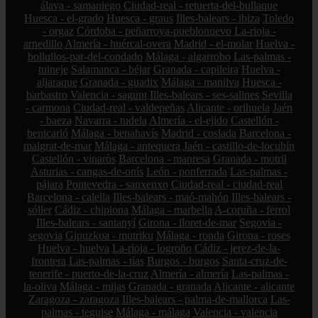
álava - samaniego
Ciudad-real - retuerta-del-bullaque
Huesca - el-grado
Huesca - graus
Illes-balears - ibiza
Toledo
- orgaz
Córdoba - peñarroya-pueblonuevo
La-rioja -
arnedillo
Almería - huércal-overa
Madrid - el-molar
Huelva -
bollullos-par-del-condado
Málaga - algarrobo
Las-palmas -
tuineje
Salamanca - béjar
Granada - capileira
Huelva -
aljaraque
Granada - guadix
Málaga - manilva
Huesca -
barbastro
Valencia - sagunt
Illes-balears - ses-salines
Sevilla
- carmona
Ciudad-real - valdepeñas
Alicante - orihuela
Jaén
- baeza
Navarra - tudela
Almería - el-ejido
Castellón -
benicarló
Málaga - benahavís
Madrid - coslada
Barcelona -
malgrat-de-mar
Málaga - antequera
Jaén - castillo-de-locubín
Castellón - vinaròs
Barcelona - manresa
Granada - motril
Asturias - cangas-de-onís
León - ponferrada
Las-palmas -
pájara
Pontevedra - sanxenxo
Ciudad-real - ciudad-real
Barcelona - calella
Illes-balears - maó-mahón
Illes-balears -
sóller
Cádiz - chipiona
Málaga - marbella
A-coruña - ferrol
Illes-balears - santanyí
Girona - lloret-de-mar
Segovia -
segovia
Gipuzkoa - mutriku
Málaga - ronda
Girona - roses
Huelva - huelva
La-rioja - logroño
Cádiz - jerez-de-la-
frontera
Las-palmas - tías
Burgos - burgos
Santa-cruz-de-
tenerife - puerto-de-la-cruz
Almería - almería
Las-palmas -
la-oliva
Málaga - mijas
Granada - granada
Alicante - alicante
Zaragoza - zaragoza
Illes-balears - palma-de-mallorca
Las-
palmas - teguise
Málaga - málaga
Valencia - valencia