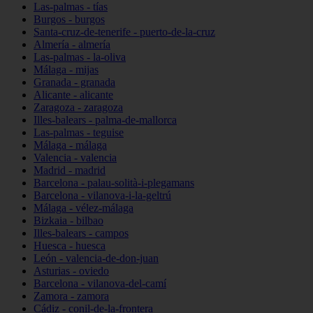
Las-palmas - tías
Burgos - burgos
Santa-cruz-de-tenerife - puerto-de-la-cruz
Almería - almería
Las-palmas - la-oliva
Málaga - mijas
Granada - granada
Alicante - alicante
Zaragoza - zaragoza
Illes-balears - palma-de-mallorca
Las-palmas - teguise
Málaga - málaga
Valencia - valencia
Madrid - madrid
Barcelona - palau-solità-i-plegamans
Barcelona - vilanova-i-la-geltrú
Málaga - vélez-málaga
Bizkaia - bilbao
Illes-balears - campos
Huesca - huesca
León - valencia-de-don-juan
Asturias - oviedo
Barcelona - vilanova-del-camí
Zamora - zamora
Cádiz - conil-de-la-frontera