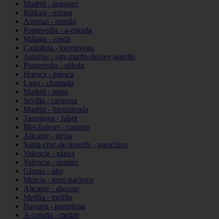
Madrid - aranjuez
Bizkaia - ermua
Asturias - noreña
Pontevedra - a-estrada
Málaga - ronda
Cantabria - torrelavega
Asturias - san-martín-del-rey-aurelio
Pontevedra - silleda
Huesca - huesca
Lugo - chantada
Madrid - pinto
Sevilla - carmona
Madrid - fuenlabrada
Tarragona - falset
Illes-balears - campos
Alicante - dénia
Santa-cruz-de-tenerife - garachico
Valencia - xàtiva
Valencia - daimús
Girona - olot
Murcia - torre-pacheco
Alicante - alicante
Melilla - melilla
Navarra - pamplona
A-coruña - melide