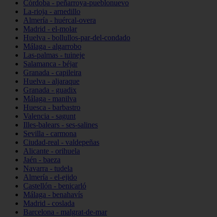
Córdoba - peñarroya-pueblonuevo
La-rioja - arnedillo
Almería - huércal-overa
Madrid - el-molar
Huelva - bollullos-par-del-condado
Málaga - algarrobo
Las-palmas - tuineje
Salamanca - béjar
Granada - capileira
Huelva - aljaraque
Granada - guadix
Málaga - manilva
Huesca - barbastro
Valencia - sagunt
Illes-balears - ses-salines
Sevilla - carmona
Ciudad-real - valdepeñas
Alicante - orihuela
Jaén - baeza
Navarra - tudela
Almería - el-ejido
Castellón - benicarló
Málaga - benahavís
Madrid - coslada
Barcelona - malgrat-de-mar