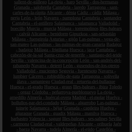
sallent-de-gállego
La-rioja - haro
Sevilla - dos-hermanas
Granada - salobreña
Cantabria - laredo
Tarragona - sant-
carles-de-la-ràpita
Alicante - dénia
Cádiz - cádiz
Málaga -
nerja
León - león
Navarra - pamplona
Cantabria - santander
Cantabria - el-astillero
Salamanca - salamanca
Valladolid -
boecillo
Murcia - murcia
Málaga - torremolinos
Illes-balears
- calvià
Alicante - benidorm
Gipuzkoa - san-sebastián
Málaga - fuengirola
Asturias - gijón
Las-palmas - vega-de-
san-mateo
Las-palmas - las-palmas-de-gran-canaria
Badajoz
- badajoz
Málaga - frigiliana
Huesca - jaca
Cantabria -
cabezón-de-la-sal
Santa-cruz-de-tenerife - santiago-del-teide
Sevilla - valencina-de-la-concepción
León - san-andrés-del-
rabanedo
Navarra - deierri
León - gusendos-de-los-oteros
Valladolid - mucientes
Segovia - fuentesoto
Navarra -
lumbier
Cáceres - robledillo-de-gata
Tarragona - solivella
álava - samaniego
Ciudad-real - retuerta-del-bullaque
Huesca - el-grado
Huesca - graus
Illes-balears - ibiza
Toledo
- orgaz
Córdoba - peñarroya-pueblonuevo
La-rioja -
arnedillo
Almería - huércal-overa
Madrid - el-molar
Huelva -
bollullos-par-del-condado
Málaga - algarrobo
Las-palmas -
tuineje
Salamanca - béjar
Granada - capileira
Huelva -
aljaraque
Granada - guadix
Málaga - manilva
Huesca -
barbastro
Valencia - sagunt
Illes-balears - ses-salines
Sevilla
- carmona
Ciudad-real - valdepeñas
Alicante - orihuela
Jaén
- baeza
Navarra - tudela
Almería - el-ejido
Castellón -