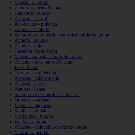
Madrid - alcorcón
Zamora - peleas-de-abajo
Cantabria - reinosa
A-coruña - carral
Illes-balears - pollença
Granada - santa-fe
Santa-cruz-de-tenerife - san-cristóbal-de-la-laguna
Almería - padules
Almería - rioja
Castellón - benicàssim
Madrid - san-sebastián-de-los-reyes
Alicante - sant-joan-d39alacant
Jaén - úbeda
Tarragona - ulldecona
Albacete - villarrobledo
A-coruña - arzúa
Asturias - llanes
Santa-cruz-de-tenerife - candelaria
Ourense - ourense
Valencia - algemesí
Sevilla - badolatosa
Las-palmas - mogán
Huelva - almonte
Albacete - chinchilla-de-monte-aragón
Madrid - alpedrete