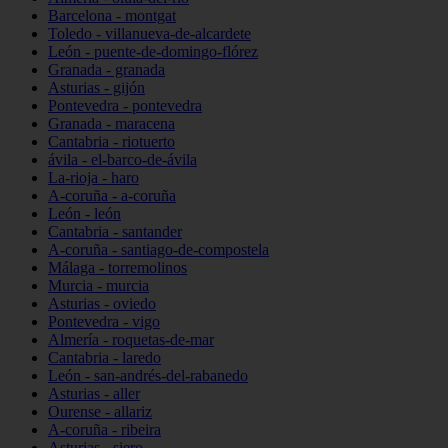
Barcelona - montgat
Toledo - villanueva-de-alcardete
León - puente-de-domingo-flórez
Granada - granada
Asturias - gijón
Pontevedra - pontevedra
Granada - maracena
Cantabria - riotuerto
ávila - el-barco-de-ávila
La-rioja - haro
A-coruña - a-coruña
León - león
Cantabria - santander
A-coruña - santiago-de-compostela
Málaga - torremolinos
Murcia - murcia
Asturias - oviedo
Pontevedra - vigo
Almería - roquetas-de-mar
Cantabria - laredo
León - san-andrés-del-rabanedo
Asturias - aller
Ourense - allariz
A-coruña - ribeira
Asturias - siero