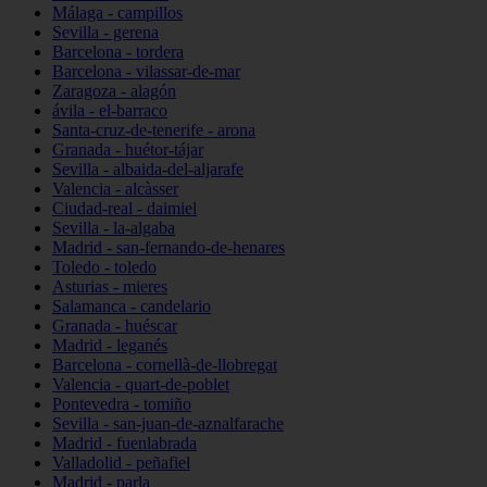
Málaga - campillos
Sevilla - gerena
Barcelona - tordera
Barcelona - vilassar-de-mar
Zaragoza - alagón
ávila - el-barraco
Santa-cruz-de-tenerife - arona
Granada - huétor-tájar
Sevilla - albaida-del-aljarafe
Valencia - alcàsser
Ciudad-real - daimiel
Sevilla - la-algaba
Madrid - san-fernando-de-henares
Toledo - toledo
Asturias - mieres
Salamanca - candelario
Granada - huéscar
Madrid - leganés
Barcelona - cornellà-de-llobregat
Valencia - quart-de-poblet
Pontevedra - tomiño
Sevilla - san-juan-de-aznalfarache
Madrid - fuenlabrada
Valladolid - peñafiel
Madrid - parla