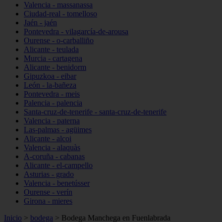
Valencia - massanassa
Ciudad-real - tomelloso
Jaén - jaén
Pontevedra - vilagarcía-de-arousa
Ourense - o-carballiño
Alicante - teulada
Murcia - cartagena
Alicante - benidorm
Gipuzkoa - eibar
León - la-bañeza
Pontevedra - meis
Palencia - palencia
Santa-cruz-de-tenerife - santa-cruz-de-tenerife
Valencia - paterna
Las-palmas - agüimes
Alicante - alcoi
Valencia - alaquàs
A-coruña - cabanas
Alicante - el-campello
Asturias - grado
Valencia - benetússer
Ourense - verín
Girona - mieres
Inicio
>
bodega
>
Bodega Manchega en Fuenlabrada