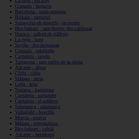
La-rioja - ezcaray
Granada - lanjarón
Barcelona - santa-susanna
Bizkaia - santurtzi
Santa-cruz-de-tenerife - tacoronte
Illes-balears - sant-llorenç-des-cardassar
Huesca - sallent-de-gállego
La-rioja - haro
Sevilla - dos-hermanas
Granada - salobreña
Cantabria - laredo
Tarragona - sant-carles-de-la-ràpita
Alicante - dénia
Cádiz - cádiz
Málaga - nerja
León - león
Navarra - pamplona
Cantabria - santander
Cantabria - el-astillero
Salamanca - salamanca
Valladolid - boecillo
Murcia - murcia
Málaga - torremolinos
Illes-balears - calvià
Alicante - benidorm