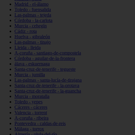
Madrid - el-álamo
Toledo - fuensalida
Las-palmas - tejeda
Córdoba - la-carlota
Murcia - cehegín
Cádiz - rota
Huelva - gibraleón
Las-palmas - tinajo
Lleida - lleida
A-coruña - santiago-de-compostela
Córdoba - aguilar-de-la-frontera
álava - eskuernaga
Santa-cruz-de-tenerife - tegueste
Murcia - jumilla
Las-palmas - santa-lucía-de-tirajana
Santa-cruz-de-tenerife - la-orotava
Santa-cruz-de-tenerife - la-guancha
Murcia - moratalla
Toledo - yepes
Cáceres - cáceres
Valencia - torrent
A-coruña - ribeira
Pontevedra - caldas-de-reis
Málaga - torrox
Almería - olula-del-río