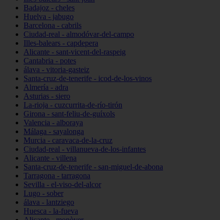
Badajoz - cheles
Huelva - jabugo
Barcelona - cabrils
Ciudad-real - almodóvar-del-campo
Illes-balears - capdepera
Alicante - sant-vicent-del-raspeig
Cantabria - potes
álava - vitoria-gasteiz
Santa-cruz-de-tenerife - icod-de-los-vinos
Almería - adra
Asturias - siero
La-rioja - cuzcurrita-de-río-tirón
Girona - sant-feliu-de-guíxols
Valencia - alboraya
Málaga - sayalonga
Murcia - caravaca-de-la-cruz
Ciudad-real - villanueva-de-los-infantes
Alicante - villena
Santa-cruz-de-tenerife - san-miguel-de-abona
Tarragona - tarragona
Sevilla - el-viso-del-alcor
Lugo - sober
álava - lantziego
Huesca - la-fueva
Alicante - monòver