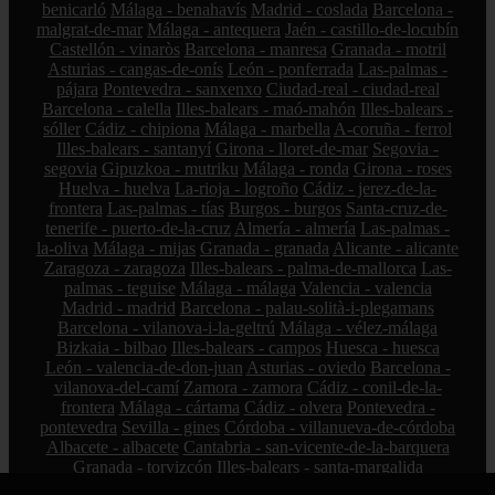
benicarló
Málaga - benahavís
Madrid - coslada
Barcelona -
malgrat-de-mar
Málaga - antequera
Jaén - castillo-de-locubín
Castellón - vinaròs
Barcelona - manresa
Granada - motril
Asturias - cangas-de-onís
León - ponferrada
Las-palmas -
pájara
Pontevedra - sanxenxo
Ciudad-real - ciudad-real
Barcelona - calella
Illes-balears - maó-mahón
Illes-balears -
sóller
Cádiz - chipiona
Málaga - marbella
A-coruña - ferrol
Illes-balears - santanyí
Girona - lloret-de-mar
Segovia -
segovia
Gipuzkoa - mutriku
Málaga - ronda
Girona - roses
Huelva - huelva
La-rioja - logroño
Cádiz - jerez-de-la-
frontera
Las-palmas - tías
Burgos - burgos
Santa-cruz-de-
tenerife - puerto-de-la-cruz
Almería - almería
Las-palmas -
la-oliva
Málaga - mijas
Granada - granada
Alicante - alicante
Zaragoza - zaragoza
Illes-balears - palma-de-mallorca
Las-
palmas - teguise
Málaga - málaga
Valencia - valencia
Madrid - madrid
Barcelona - palau-solità-i-plegamans
Barcelona - vilanova-i-la-geltrú
Málaga - vélez-málaga
Bizkaia - bilbao
Illes-balears - campos
Huesca - huesca
León - valencia-de-don-juan
Asturias - oviedo
Barcelona -
vilanova-del-camí
Zamora - zamora
Cádiz - conil-de-la-
frontera
Málaga - cártama
Cádiz - olvera
Pontevedra -
pontevedra
Sevilla - gines
Córdoba - villanueva-de-córdoba
Albacete - albacete
Cantabria - san-vicente-de-la-barquera
Granada - torvizcón
Illes-balears - santa-margalida
Pontevedra - marín
Zamora - el-perdigón
Bizkaia - sestao