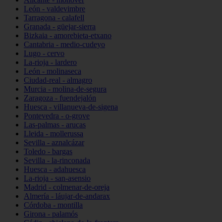
León - valdevimbre
Tarragona - calafell
Granada - güejar-sierra
Bizkaia - amorebieta-etxano
Cantabria - medio-cudeyo
Lugo - cervo
La-rioja - lardero
León - molinaseca
Ciudad-real - almagro
Murcia - molina-de-segura
Zaragoza - fuendejalón
Huesca - villanueva-de-sigena
Pontevedra - o-grove
Las-palmas - arucas
Lleida - mollerussa
Sevilla - aznalcázar
Toledo - bargas
Sevilla - la-rinconada
Huesca - adahuesca
La-rioja - san-asensio
Madrid - colmenar-de-oreja
Almería - láujar-de-andarax
Córdoba - montilla
Girona - palamós