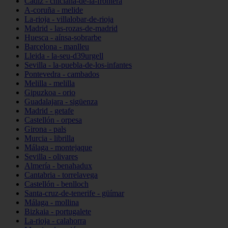
Cádiz - chiclana-de-la-frontera
A-coruña - melide
La-rioja - villalobar-de-rioja
Madrid - las-rozas-de-madrid
Huesca - aínsa-sobrarbe
Barcelona - manlleu
Lleida - la-seu-d39urgell
Sevilla - la-puebla-de-los-infantes
Pontevedra - cambados
Melilla - melilla
Gipuzkoa - orio
Guadalajara - sigüenza
Madrid - getafe
Castellón - orpesa
Girona - pals
Murcia - librilla
Málaga - montejaque
Sevilla - olivares
Almería - benahadux
Cantabria - torrelavega
Castellón - benlloch
Santa-cruz-de-tenerife - güímar
Málaga - mollina
Bizkaia - portugalete
La-rioja - calahorra