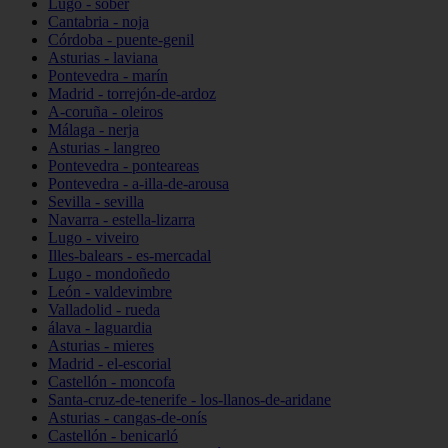
Lugo - sober
Cantabria - noja
Córdoba - puente-genil
Asturias - laviana
Pontevedra - marín
Madrid - torrejón-de-ardoz
A-coruña - oleiros
Málaga - nerja
Asturias - langreo
Pontevedra - ponteareas
Pontevedra - a-illa-de-arousa
Sevilla - sevilla
Navarra - estella-lizarra
Lugo - viveiro
Illes-balears - es-mercadal
Lugo - mondoñedo
León - valdevimbre
Valladolid - rueda
álava - laguardia
Asturias - mieres
Madrid - el-escorial
Castellón - moncofa
Santa-cruz-de-tenerife - los-llanos-de-aridane
Asturias - cangas-de-onís
Castellón - benicarló