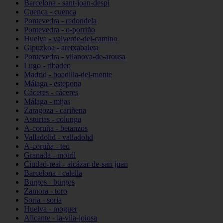
Barcelona - sant-joan-despí
Cuenca - cuenca
Pontevedra - redondela
Pontevedra - o-porriño
Huelva - valverde-del-camino
Gipuzkoa - aretxabaleta
Pontevedra - vilanova-de-arousa
Lugo - ribadeo
Madrid - boadilla-del-monte
Málaga - estepona
Cáceres - cáceres
Málaga - mijas
Zaragoza - cariñena
Asturias - colunga
A-coruña - betanzos
Valladolid - valladolid
A-coruña - teo
Granada - motril
Ciudad-real - alcázar-de-san-juan
Barcelona - calella
Burgos - burgos
Zamora - toro
Soria - soria
Huelva - moguer
Alicante - la-vila-joiosa