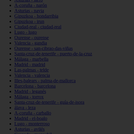
A-coruña - narón
Asturias - navia
Gipuzkoa - hondarribia
Gipuzkoa - irun
Ciudad-real - ciudad-real
Lugo - lugo
Ourense - ourense
Valencia - gandia
Ourense - san-cibrao-das-viñas
Santa-cruz-de-tenerife - puerto-de-la-cruz
Málaga - marbella
Madrid - madrid
Las-palmas - telde
Valencia - valencia
Illes-balears - palma-de-mallorca
Barcelona - barcelona
Madrid - leganés
Málaga - torrox
Santa-cruz-de-tenerife - guía-de-isora
álava - leza
A-coruña - carballo
Madrid - el-boalo
Lugo - monterroso
Asturias - avilés