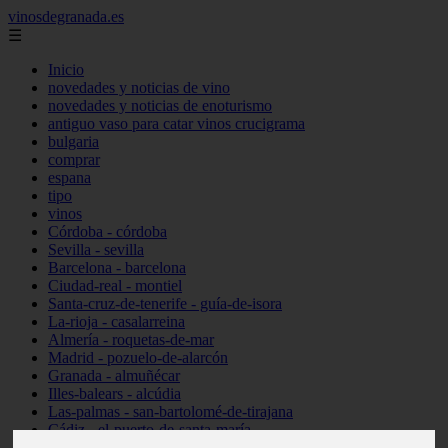
vinosdegranada.es
☰
Inicio
novedades y noticias de vino
novedades y noticias de enoturismo
antiguo vaso para catar vinos crucigrama
bulgaria
comprar
espana
tipo
vinos
Córdoba - córdoba
Sevilla - sevilla
Barcelona - barcelona
Ciudad-real - montiel
Santa-cruz-de-tenerife - guía-de-isora
La-rioja - casalarreina
Almería - roquetas-de-mar
Madrid - pozuelo-de-alarcón
Granada - almuñécar
Illes-balears - alcúdia
Las-palmas - san-bartolomé-de-tirajana
Cádiz - el-puerto-de-santa-maría
Madrid - valdemoro