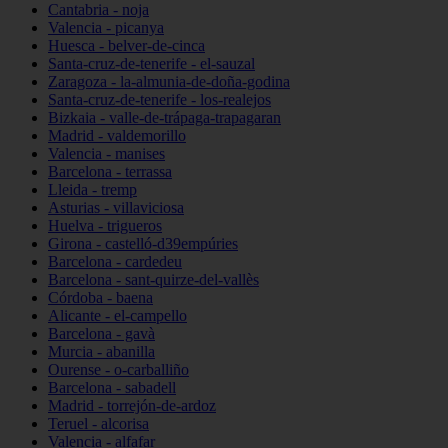
Cantabria - noja
Valencia - picanya
Huesca - belver-de-cinca
Santa-cruz-de-tenerife - el-sauzal
Zaragoza - la-almunia-de-doña-godina
Santa-cruz-de-tenerife - los-realejos
Bizkaia - valle-de-trápaga-trapagaran
Madrid - valdemorillo
Valencia - manises
Barcelona - terrassa
Lleida - tremp
Asturias - villaviciosa
Huelva - trigueros
Girona - castelló-d39empúries
Barcelona - cardedeu
Barcelona - sant-quirze-del-vallès
Córdoba - baena
Alicante - el-campello
Barcelona - gavà
Murcia - abanilla
Ourense - o-carballiño
Barcelona - sabadell
Madrid - torrejón-de-ardoz
Teruel - alcorisa
Valencia - alfafar