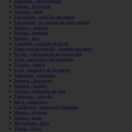
Gipuzkoa - san-sebastián
Málaga - fuengirola
Asturias - gijón
Las-palmas - vega-de-san-mateo
Las-palmas - las-palmas-de-gran-canaria
Badajoz - badajoz
Málaga - frigiliana
Huesca - jaca
Cantabria - cabezón-de-la-sal
Santa-cruz-de-tenerife - santiago-del-teide
Sevilla - valencina-de-la-concepción
León - san-andrés-del-rabanedo
Navarra - deierri
León - gusendos-de-los-oteros
Valladolid - mucientes
Segovia - fuentesoto
Navarra - lumbier
Cáceres - robledillo-de-gata
Tarragona - solivella
álava - samaniego
Ciudad-real - retuerta-del-bullaque
Huesca - el-grado
Huesca - graus
Illes-balears - ibiza
Toledo - orgaz