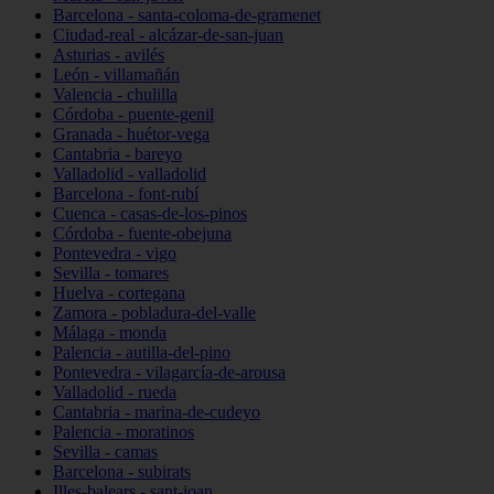
Barcelona - santa-coloma-de-gramenet
Ciudad-real - alcázar-de-san-juan
Asturias - avilés
León - villamañán
Valencia - chulilla
Córdoba - puente-genil
Granada - huétor-vega
Cantabria - bareyo
Valladolid - valladolid
Barcelona - font-rubí
Cuenca - casas-de-los-pinos
Córdoba - fuente-obejuna
Pontevedra - vigo
Sevilla - tomares
Huelva - cortegana
Zamora - pobladura-del-valle
Málaga - monda
Palencia - autilla-del-pino
Pontevedra - vilagarcía-de-arousa
Valladolid - rueda
Cantabria - marina-de-cudeyo
Palencia - moratinos
Sevilla - camas
Barcelona - subirats
Illes-balears - sant-joan