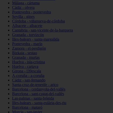
Málaga - cártama
Cádiz - olvera
Pontevedra - pontevedra
Sevilla - gines
Córdoba - villanueva-de-córdoba
Albacete - albacete
Cantabria - san-vicente-de-la-barquera
Granada - torvizcón
Illes-balears - santa-margalida
Pontevedra - marín
Zamora - el-perdigón
Bizkaia - sestao
Granada - murtas
Huelva - isla-cristina
Huelva - cartaya
Girona - l39escala
A-coruña - a-coruña
Cádiz - san-fernando
Santa-cruz-de-tenerife - arico
Barcelona - cerdanyola-del-vallès
Barcelona - sant-cugat-del-vallès
Las-palmas - santa-brígida
Illes-balears - santa-eulària-des-riu
Barcelona - mataró
Murcia - san-javier