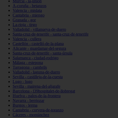
Murcia - la-unión
A-coruña - betanzos
Valencia - mislata
Cantabria - miengo
Granada - gor
La-rioja - tirgo
Valladolid - villanueva-de-duero
Santa-cruz-de-tenerife - santa-cruz-de-tenerife
Valencia - cullera
Castellón - castelló-de-la-plana
Alicante - guardamar-del-segura
Santa-cruz-de-tenerife - santa-úrsula
Salamanca - ciudad-rodrigo
Málaga - estepona
Tarragona - cambrils
Valladolid - laguna-de-duero
Sevilla - castilleja-de-la-cuesta
Lugo - lugo
Sevilla - mairena-del-aljarafe
Barcelona - l39hospitalet-de-llobregat
Huelva - palos-de-la-frontera
Navarra - berriozar
Burgos - lerma
Cantabria - corvera-de-toranzo
Cáceres - montánchez