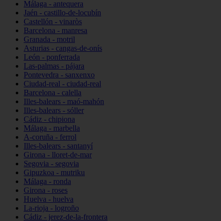
Málaga - antequera
Jaén - castillo-de-locubín
Castellón - vinaròs
Barcelona - manresa
Granada - motril
Asturias - cangas-de-onís
León - ponferrada
Las-palmas - pájara
Pontevedra - sanxenxo
Ciudad-real - ciudad-real
Barcelona - calella
Illes-balears - maó-mahón
Illes-balears - sóller
Cádiz - chipiona
Málaga - marbella
A-coruña - ferrol
Illes-balears - santanyí
Girona - lloret-de-mar
Segovia - segovia
Gipuzkoa - mutriku
Málaga - ronda
Girona - roses
Huelva - huelva
La-rioja - logroño
Cádiz - jerez-de-la-frontera