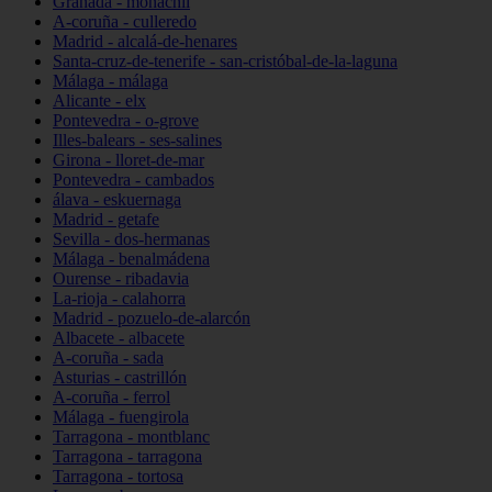
Granada - monachil
A-coruña - culleredo
Madrid - alcalá-de-henares
Santa-cruz-de-tenerife - san-cristóbal-de-la-laguna
Málaga - málaga
Alicante - elx
Pontevedra - o-grove
Illes-balears - ses-salines
Girona - lloret-de-mar
Pontevedra - cambados
álava - eskuernaga
Madrid - getafe
Sevilla - dos-hermanas
Málaga - benalmádena
Ourense - ribadavia
La-rioja - calahorra
Madrid - pozuelo-de-alarcón
Albacete - albacete
A-coruña - sada
Asturias - castrillón
A-coruña - ferrol
Málaga - fuengirola
Tarragona - montblanc
Tarragona - tarragona
Tarragona - tortosa