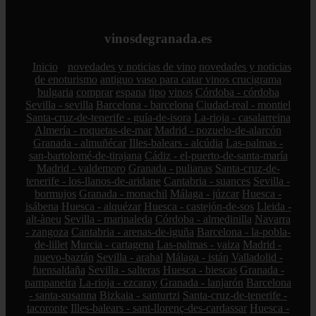
vinosdegranada.es
Inicio
novedades y noticias de vino
novedades y noticias
de enoturismo
antiguo vaso para catar vinos crucigrama
bulgaria
comprar
espana
tipo
vinos
Córdoba - córdoba
Sevilla - sevilla
Barcelona - barcelona
Ciudad-real - montiel
Santa-cruz-de-tenerife - guía-de-isora
La-rioja - casalarreina
Almería - roquetas-de-mar
Madrid - pozuelo-de-alarcón
Granada - almuñécar
Illes-balears - alcúdia
Las-palmas -
san-bartolomé-de-tirajana
Cádiz - el-puerto-de-santa-maría
Madrid - valdemoro
Granada - pulianas
Santa-cruz-de-
tenerife - los-llanos-de-aridane
Cantabria - suances
Sevilla -
bormujos
Granada - monachil
Málaga - júzcar
Huesca -
isábena
Huesca - alquézar
Huesca - castejón-de-sos
Lleida -
alt-àneu
Sevilla - marinaleda
Córdoba - almedinilla
Navarra
- zangoza
Cantabria - arenas-de-iguña
Barcelona - la-pobla-
de-lillet
Murcia - cartagena
Las-palmas - yaiza
Madrid -
nuevo-baztán
Sevilla - arahal
Málaga - istán
Valladolid -
fuensaldaña
Sevilla - salteras
Huesca - biescas
Granada -
pampaneira
La-rioja - ezcaray
Granada - lanjarón
Barcelona
- santa-susanna
Bizkaia - santurtzi
Santa-cruz-de-tenerife -
tacoronte
Illes-balears - sant-llorenç-des-cardassar
Huesca -