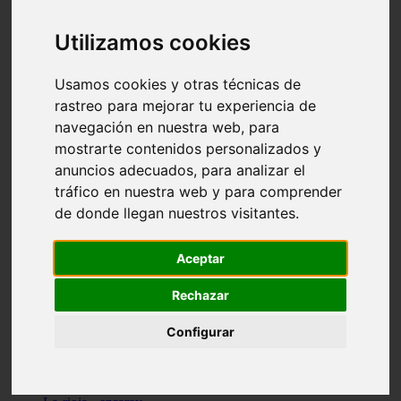
Granada - pulianas
Santa-cruz-de-tenerife - los-llanos-de-aridane
Utilizamos cookies
Cantabria - suances
Sevilla - bormujos
Granada - monachil
Usamos cookies y otras técnicas de
Málaga - júzcar
rastreo para mejorar tu experiencia de
Huesca - isábena
navegación en nuestra web, para
Huesca - alquézar
Huesca - castejón-de-sos
mostrarte contenidos personalizados y
Lleida - alt-àneu
anuncios adecuados, para analizar el
Sevilla - marinaleda
tráfico en nuestra web y para comprender
Córdoba - almedinilla
Navarra - zangoza
de donde llegan nuestros visitantes.
Cantabria - arenas-de-iguña
Barcelona - la-pobla-de-lillet
Murcia - cartagena
Aceptar
Las-palmas - yaiza
Madrid - nuevo-baztán
Rechazar
Sevilla - arahal
Málaga - istán
Configurar
Valladolid - fuensaldaña
Sevilla - salteras
Huesca - biescas
Granada - pampaneira