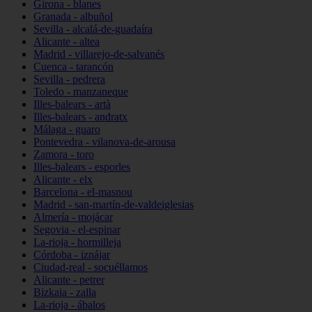
Girona - blanes
Granada - albuñol
Sevilla - alcalá-de-guadaíra
Alicante - altea
Madrid - villarejo-de-salvanés
Cuenca - tarancón
Sevilla - pedrera
Toledo - manzaneque
Illes-balears - artà
Illes-balears - andratx
Málaga - guaro
Pontevedra - vilanova-de-arousa
Zamora - toro
Illes-balears - esporles
Alicante - elx
Barcelona - el-masnou
Madrid - san-martín-de-valdeiglesias
Almería - mojácar
Segovia - el-espinar
La-rioja - hormilleja
Córdoba - iznájar
Ciudad-real - socuéllamos
Alicante - petrer
Bizkaia - zalla
La-rioja - ábalos