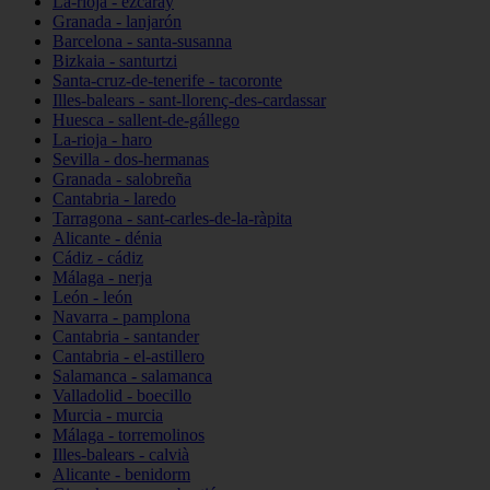
La-rioja - ezcaray
Granada - lanjarón
Barcelona - santa-susanna
Bizkaia - santurtzi
Santa-cruz-de-tenerife - tacoronte
Illes-balears - sant-llorenç-des-cardassar
Huesca - sallent-de-gállego
La-rioja - haro
Sevilla - dos-hermanas
Granada - salobreña
Cantabria - laredo
Tarragona - sant-carles-de-la-ràpita
Alicante - dénia
Cádiz - cádiz
Málaga - nerja
León - león
Navarra - pamplona
Cantabria - santander
Cantabria - el-astillero
Salamanca - salamanca
Valladolid - boecillo
Murcia - murcia
Málaga - torremolinos
Illes-balears - calvià
Alicante - benidorm