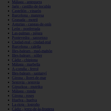
Málaga - antequera
Jaén - castillo-de-locubín
Castellón - vinaròs
Barcelona - manresa
Granada - motril
Asturias - cangas-de-onís
León - ponferrada
Las-palmas - pájara
Pontevedra - sanxenxo
Ciudad-real - ciudad-real
Barcelona - calella
Illes-balears - maó-mahón
Illes-balears - sóller
Cádiz - chipiona
Málaga - marbella
A-coruña - ferrol
Illes-balears - santanyí
Girona - lloret-de-mar
Segovia - segovia
Gipuzkoa - mutriku
Málaga - ronda
Girona - roses
Huelva - huelva
La-rioja - logroño
Cádiz - jerez-de-la-frontera