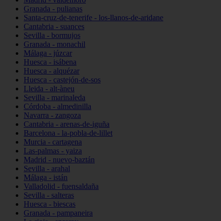
Granada - pulianas
Santa-cruz-de-tenerife - los-llanos-de-aridane
Cantabria - suances
Sevilla - bormujos
Granada - monachil
Málaga - júzcar
Huesca - isábena
Huesca - alquézar
Huesca - castejón-de-sos
Lleida - alt-àneu
Sevilla - marinaleda
Córdoba - almedinilla
Navarra - zangoza
Cantabria - arenas-de-iguña
Barcelona - la-pobla-de-lillet
Murcia - cartagena
Las-palmas - yaiza
Madrid - nuevo-baztán
Sevilla - arahal
Málaga - istán
Valladolid - fuensaldaña
Sevilla - salteras
Huesca - biescas
Granada - pampaneira