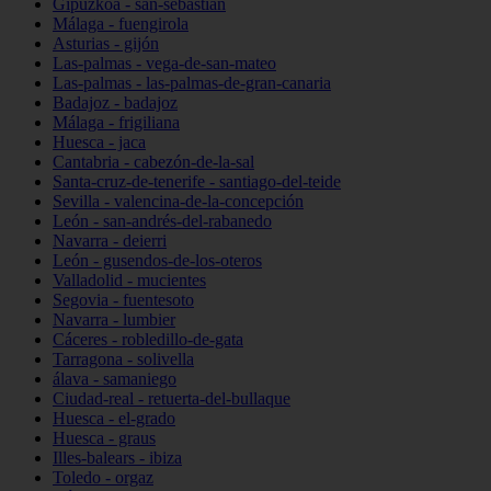
Gipuzkoa - san-sebastián
Málaga - fuengirola
Asturias - gijón
Las-palmas - vega-de-san-mateo
Las-palmas - las-palmas-de-gran-canaria
Badajoz - badajoz
Málaga - frigiliana
Huesca - jaca
Cantabria - cabezón-de-la-sal
Santa-cruz-de-tenerife - santiago-del-teide
Sevilla - valencina-de-la-concepción
León - san-andrés-del-rabanedo
Navarra - deierri
León - gusendos-de-los-oteros
Valladolid - mucientes
Segovia - fuentesoto
Navarra - lumbier
Cáceres - robledillo-de-gata
Tarragona - solivella
álava - samaniego
Ciudad-real - retuerta-del-bullaque
Huesca - el-grado
Huesca - graus
Illes-balears - ibiza
Toledo - orgaz