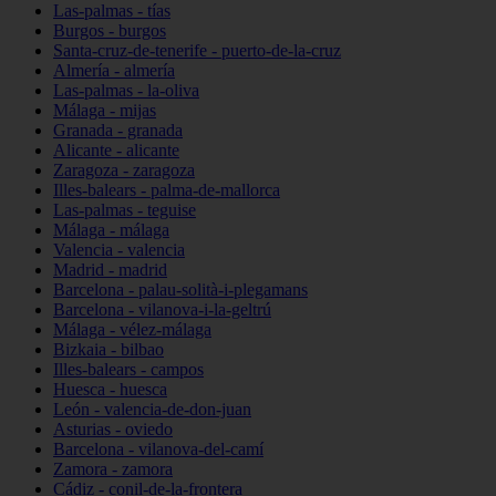
Las-palmas - tías
Burgos - burgos
Santa-cruz-de-tenerife - puerto-de-la-cruz
Almería - almería
Las-palmas - la-oliva
Málaga - mijas
Granada - granada
Alicante - alicante
Zaragoza - zaragoza
Illes-balears - palma-de-mallorca
Las-palmas - teguise
Málaga - málaga
Valencia - valencia
Madrid - madrid
Barcelona - palau-solità-i-plegamans
Barcelona - vilanova-i-la-geltrú
Málaga - vélez-málaga
Bizkaia - bilbao
Illes-balears - campos
Huesca - huesca
León - valencia-de-don-juan
Asturias - oviedo
Barcelona - vilanova-del-camí
Zamora - zamora
Cádiz - conil-de-la-frontera