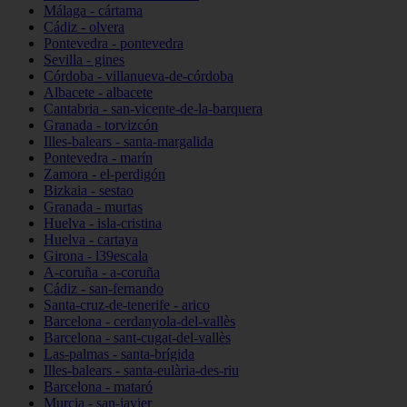
Málaga - cártama
Cádiz - olvera
Pontevedra - pontevedra
Sevilla - gines
Córdoba - villanueva-de-córdoba
Albacete - albacete
Cantabria - san-vicente-de-la-barquera
Granada - torvizcón
Illes-balears - santa-margalida
Pontevedra - marín
Zamora - el-perdigón
Bizkaia - sestao
Granada - murtas
Huelva - isla-cristina
Huelva - cartaya
Girona - l39escala
A-coruña - a-coruña
Cádiz - san-fernando
Santa-cruz-de-tenerife - arico
Barcelona - cerdanyola-del-vallès
Barcelona - sant-cugat-del-vallès
Las-palmas - santa-brígida
Illes-balears - santa-eulària-des-riu
Barcelona - mataró
Murcia - san-javier