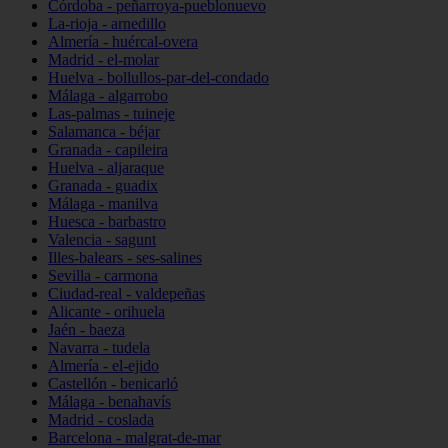
Córdoba - peñarroya-pueblonuevo
La-rioja - arnedillo
Almería - huércal-overa
Madrid - el-molar
Huelva - bollullos-par-del-condado
Málaga - algarrobo
Las-palmas - tuineje
Salamanca - béjar
Granada - capileira
Huelva - aljaraque
Granada - guadix
Málaga - manilva
Huesca - barbastro
Valencia - sagunt
Illes-balears - ses-salines
Sevilla - carmona
Ciudad-real - valdepeñas
Alicante - orihuela
Jaén - baeza
Navarra - tudela
Almería - el-ejido
Castellón - benicarló
Málaga - benahavís
Madrid - coslada
Barcelona - malgrat-de-mar