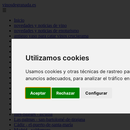
vinosdegranada.es
☰
Inicio
novedades y noticias de vino
novedades y noticias de enoturismo
antiguo vaso para catar vinos crucigrama
bulgaria
comprar
espana
Utilizamos cookies
tipo
vinos
Córdoba - córdoba
Usamos cookies y otras técnicas de rastreo pa
Sevilla - sevilla
Barcelona - barcelona
anuncios adecuados, para analizar el tráfico e
Ciudad-real - montiel
Santa-cruz-de-tenerife - guía-de-isora
Aceptar
Rechazar
Configurar
La-rioja - casalarreina
Almería - roquetas-de-mar
Madrid - pozuelo-de-alarcón
Granada - almuñécar
Illes-balears - alcúdia
Las-palmas - san-bartolomé-de-tirajana
Cádiz - el-puerto-de-santa-maría
Madrid - valdemoro