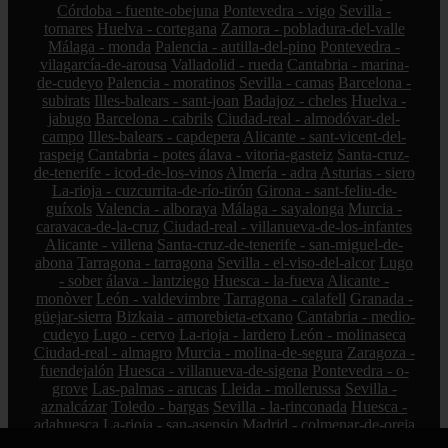
Córdoba - fuente-obejuna
Pontevedra - vigo
Sevilla -
tomares
Huelva - cortegana
Zamora - pobladura-del-valle
Málaga - monda
Palencia - autilla-del-pino
Pontevedra -
vilagarcía-de-arousa
Valladolid - rueda
Cantabria - marina-
de-cudeyo
Palencia - moratinos
Sevilla - camas
Barcelona -
subirats
Illes-balears - sant-joan
Badajoz - cheles
Huelva -
jabugo
Barcelona - cabrils
Ciudad-real - almodóvar-del-
campo
Illes-balears - capdepera
Alicante - sant-vicent-del-
raspeig
Cantabria - potes
álava - vitoria-gasteiz
Santa-cruz-
de-tenerife - icod-de-los-vinos
Almería - adra
Asturias - siero
La-rioja - cuzcurrita-de-río-tirón
Girona - sant-feliu-de-
guíxols
Valencia - alboraya
Málaga - sayalonga
Murcia -
caravaca-de-la-cruz
Ciudad-real - villanueva-de-los-infantes
Alicante - villena
Santa-cruz-de-tenerife - san-miguel-de-
abona
Tarragona - tarragona
Sevilla - el-viso-del-alcor
Lugo
- sober
álava - lantziego
Huesca - la-fueva
Alicante -
monòver
León - valdevimbre
Tarragona - calafell
Granada -
güejar-sierra
Bizkaia - amorebieta-etxano
Cantabria - medio-
cudeyo
Lugo - cervo
La-rioja - lardero
León - molinaseca
Ciudad-real - almagro
Murcia - molina-de-segura
Zaragoza -
fuendejalón
Huesca - villanueva-de-sigena
Pontevedra - o-
grove
Las-palmas - arucas
Lleida - mollerussa
Sevilla -
aznalcázar
Toledo - bargas
Sevilla - la-rinconada
Huesca -
adahuesca
La-rioja - san-asensio
Madrid - colmenar-de-oreja
Almería - láujar-de-andarax
Córdoba - montilla
Girona -