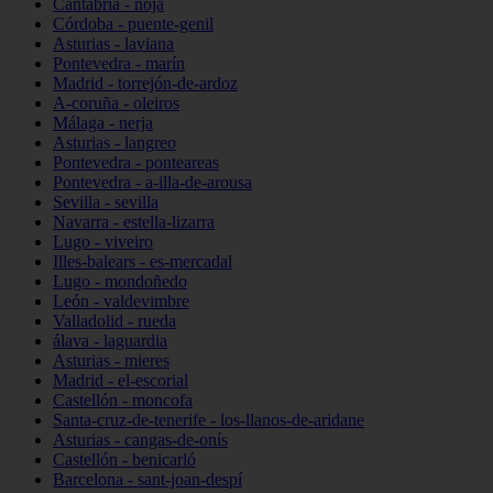
Cantabria - noja
Córdoba - puente-genil
Asturias - laviana
Pontevedra - marín
Madrid - torrejón-de-ardoz
A-coruña - oleiros
Málaga - nerja
Asturias - langreo
Pontevedra - ponteareas
Pontevedra - a-illa-de-arousa
Sevilla - sevilla
Navarra - estella-lizarra
Lugo - viveiro
Illes-balears - es-mercadal
Lugo - mondoñedo
León - valdevimbre
Valladolid - rueda
álava - laguardia
Asturias - mieres
Madrid - el-escorial
Castellón - moncofa
Santa-cruz-de-tenerife - los-llanos-de-aridane
Asturias - cangas-de-onís
Castellón - benicarló
Barcelona - sant-joan-despí