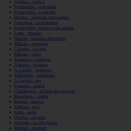
Cuenca - cuenca
Pontevedra - redondela
Pontevedra - o-porriño
Huelva - valverde-del-camino
Gipuzkoa - aretxabaleta
Pontevedra - vilanova-de-arousa
Lugo - ribadeo
Madrid - boadilla-del-monte
Málaga - estepona
Cáceres - cáceres
Málaga - mijas
Zaragoza - cariñena
Asturias - colunga
A-coruña - betanzos
Valladolid - valladolid
A-coruña - teo
Granada - motril
Ciudad-real - alcázar-de-san-juan
Barcelona - calella
Burgos - burgos
Zamora - toro
Soria - soria
Huelva - moguer
Alicante - la-vila-joiosa
Madrid - aranjuez