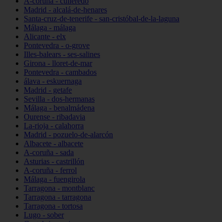
A-coruña - culleredo
Madrid - alcalá-de-henares
Santa-cruz-de-tenerife - san-cristóbal-de-la-laguna
Málaga - málaga
Alicante - elx
Pontevedra - o-grove
Illes-balears - ses-salines
Girona - lloret-de-mar
Pontevedra - cambados
álava - eskuernaga
Madrid - getafe
Sevilla - dos-hermanas
Málaga - benalmádena
Ourense - ribadavia
La-rioja - calahorra
Madrid - pozuelo-de-alarcón
Albacete - albacete
A-coruña - sada
Asturias - castrillón
A-coruña - ferrol
Málaga - fuengirola
Tarragona - montblanc
Tarragona - tarragona
Tarragona - tortosa
Lugo - sober