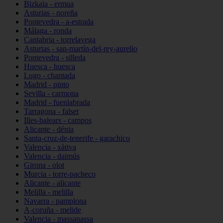
Bizkaia - ermua
Asturias - noreña
Pontevedra - a-estrada
Málaga - ronda
Cantabria - torrelavega
Asturias - san-martín-del-rey-aurelio
Pontevedra - silleda
Huesca - huesca
Lugo - chantada
Madrid - pinto
Sevilla - carmona
Madrid - fuenlabrada
Tarragona - falset
Illes-balears - campos
Alicante - dénia
Santa-cruz-de-tenerife - garachico
Valencia - xàtiva
Valencia - daimús
Girona - olot
Murcia - torre-pacheco
Alicante - alicante
Melilla - melilla
Navarra - pamplona
A-coruña - melide
Valencia - massanassa