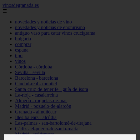
vinosdegranada.es
☰
novedades y noticias de vino
novedades y noticias de enoturismo
antiguo vaso para catar vinos crucigrama
bulgaria
comprar
espana
tipo
vinos
Córdoba - córdoba
Sevilla - sevilla
Barcelona - barcelona
Ciudad-real - montiel
Santa-cruz-de-tenerife - guía-de-isora
La-rioja - casalarreina
Almería - roquetas-de-mar
Madrid - pozuelo-de-alarcón
Granada - almuñécar
Illes-balears - alcúdia
Las-palmas - san-bartolomé-de-tirajana
Cádiz - el-puerto-de-santa-maría
Madrid - valdemoro
Granada - pulianas