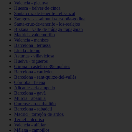
Valencia - picanya
Huesca - belver-de-cinca
Santa-cruz-de-tenerife - el-sauzal
Zaragoza - la-almunia-de-doña-godina
Santa-cruz-de-tenerife - los-realejos
Bizkaia - valle-de-trápaga-trapagaran
Madrid - valdemorillo
Valencia - manises
Barcelona - terrassa
Lleida - tremp
Asturias - villaviciosa
Huelva - trigueros
Girona - castelló-d39empúries
Barcelona - cardedeu
Barcelona - sant-quirze-del-vallès
Córdoba - baena
Alicante - el-campello
Barcelona - gavà
Murcia - abanilla
Ourense - o-carballiño
Barcelona - sabadell
Madrid - torrejón-de-ardoz
Teruel - alcorisa
Valencia - alfafar
Málaga - campillos