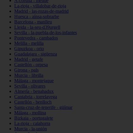
A-coruña - melide
La-rioja - villalobar-de-rioja
Madrid - las-rozas-de-madrid
Huesca - aínsa-sobrarbe
Barcelona - manlleu
Lleida - la-seu-d39urgell
Sevilla - la-puebla-de-los-infantes
Pontevedra - cambados
Melilla - melilla
Gipuzkoa - orio
Guadalajara - sigüenza
Madrid - getafe
Castellón - orpesa
Girona - pals
Murcia - librilla
Málaga - montejaque
Sevilla - olivares
Almería - benahadux
Cantabria - torrelavega
Castellón - benlloch
Santa-cruz-de-tenerife - güímar
Málaga - mollina
Bizkaia - portugalete
La-rioja - calahorra
Murcia - la-unión