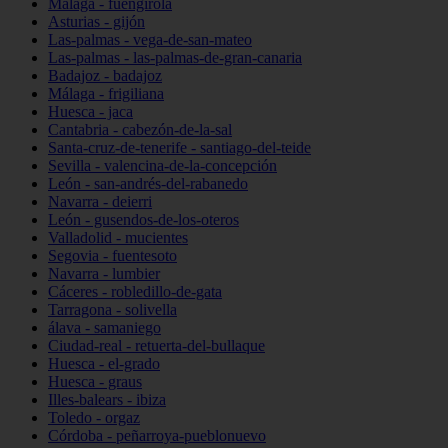
Málaga - fuengirola
Asturias - gijón
Las-palmas - vega-de-san-mateo
Las-palmas - las-palmas-de-gran-canaria
Badajoz - badajoz
Málaga - frigiliana
Huesca - jaca
Cantabria - cabezón-de-la-sal
Santa-cruz-de-tenerife - santiago-del-teide
Sevilla - valencina-de-la-concepción
León - san-andrés-del-rabanedo
Navarra - deierri
León - gusendos-de-los-oteros
Valladolid - mucientes
Segovia - fuentesoto
Navarra - lumbier
Cáceres - robledillo-de-gata
Tarragona - solivella
álava - samaniego
Ciudad-real - retuerta-del-bullaque
Huesca - el-grado
Huesca - graus
Illes-balears - ibiza
Toledo - orgaz
Córdoba - peñarroya-pueblonuevo