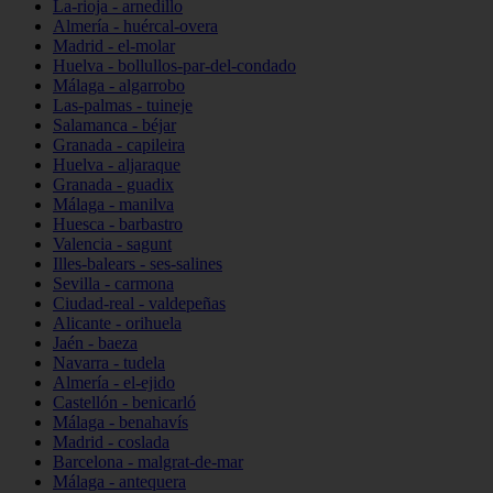
La-rioja - arnedillo
Almería - huércal-overa
Madrid - el-molar
Huelva - bollullos-par-del-condado
Málaga - algarrobo
Las-palmas - tuineje
Salamanca - béjar
Granada - capileira
Huelva - aljaraque
Granada - guadix
Málaga - manilva
Huesca - barbastro
Valencia - sagunt
Illes-balears - ses-salines
Sevilla - carmona
Ciudad-real - valdepeñas
Alicante - orihuela
Jaén - baeza
Navarra - tudela
Almería - el-ejido
Castellón - benicarló
Málaga - benahavís
Madrid - coslada
Barcelona - malgrat-de-mar
Málaga - antequera