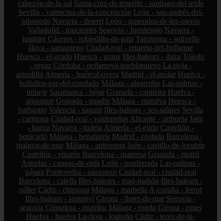
cabezón-de-la-sal
Santa-cruz-de-tenerife - santiago-del-teide
Sevilla - valencina-de-la-concepción
León - san-andrés-del-
rabanedo
Navarra - deierri
León - gusendos-de-los-oteros
Valladolid - mucientes
Segovia - fuentesoto
Navarra -
lumbier
Cáceres - robledillo-de-gata
Tarragona - solivella
álava - samaniego
Ciudad-real - retuerta-del-bullaque
Huesca - el-grado
Huesca - graus
Illes-balears - ibiza
Toledo
- orgaz
Córdoba - peñarroya-pueblonuevo
La-rioja -
arnedillo
Almería - huércal-overa
Madrid - el-molar
Huelva -
bollullos-par-del-condado
Málaga - algarrobo
Las-palmas -
tuineje
Salamanca - béjar
Granada - capileira
Huelva -
aljaraque
Granada - guadix
Málaga - manilva
Huesca -
barbastro
Valencia - sagunt
Illes-balears - ses-salines
Sevilla
- carmona
Ciudad-real - valdepeñas
Alicante - orihuela
Jaén
- baeza
Navarra - tudela
Almería - el-ejido
Castellón -
benicarló
Málaga - benahavís
Madrid - coslada
Barcelona -
malgrat-de-mar
Málaga - antequera
Jaén - castillo-de-locubín
Castellón - vinaròs
Barcelona - manresa
Granada - motril
Asturias - cangas-de-onís
León - ponferrada
Las-palmas -
pájara
Pontevedra - sanxenxo
Ciudad-real - ciudad-real
Barcelona - calella
Illes-balears - maó-mahón
Illes-balears -
sóller
Cádiz - chipiona
Málaga - marbella
A-coruña - ferrol
Illes-balears - santanyí
Girona - lloret-de-mar
Segovia -
segovia
Gipuzkoa - mutriku
Málaga - ronda
Girona - roses
Huelva - huelva
La-rioja - logroño
Cádiz - jerez-de-la-