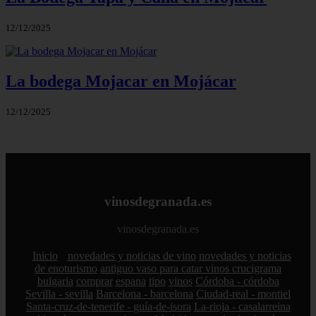
12/12/2025
La bodega Mojacar en Mojácar
12/12/2025
vinosdegranada.es
vinosdegranada.es
Inicio
novedades y noticias de vino
novedades y noticias
de enoturismo
antiguo vaso para catar vinos crucigrama
bulgaria
comprar
espana
tipo
vinos
Córdoba - córdoba
Sevilla - sevilla
Barcelona - barcelona
Ciudad-real - montiel
Santa-cruz-de-tenerife - guía-de-isora
La-rioja - casalarreina