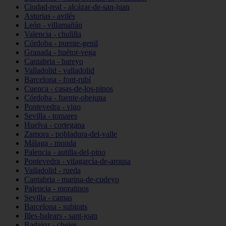
Ciudad-real - alcázar-de-san-juan
Asturias - avilés
León - villamañán
Valencia - chulilla
Córdoba - puente-genil
Granada - huétor-vega
Cantabria - bareyo
Valladolid - valladolid
Barcelona - font-rubí
Cuenca - casas-de-los-pinos
Córdoba - fuente-obejuna
Pontevedra - vigo
Sevilla - tomares
Huelva - cortegana
Zamora - pobladura-del-valle
Málaga - monda
Palencia - autilla-del-pino
Pontevedra - vilagarcía-de-arousa
Valladolid - rueda
Cantabria - marina-de-cudeyo
Palencia - moratinos
Sevilla - camas
Barcelona - subirats
Illes-balears - sant-joan
Badajoz - cheles