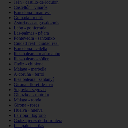
Jaén - castillo-de-locubín
Castellón - vinaròs
Barcelona - manresa
Granada - motril
Asturias - cangas-de-onís
León - ponferrada
Las-palmas - pájara
Pontevedra - sanxenxo
Ciudad-real - ciudad-real
Barcelona - calella
Illes-balears - maó-mahón
Illes-balears - sóller
Cádiz - chipiona
Málaga - marbella
A-coruña - ferrol
Illes-balears - santanyí
Girona - lloret-de-mar
Segovia - segovia
Gipuzkoa - mutriku
Málaga - ronda
Girona - roses
Huelva - huelva
La-rioja - logroño
Cádiz - jerez-de-la-frontera
Las-palmas - tías