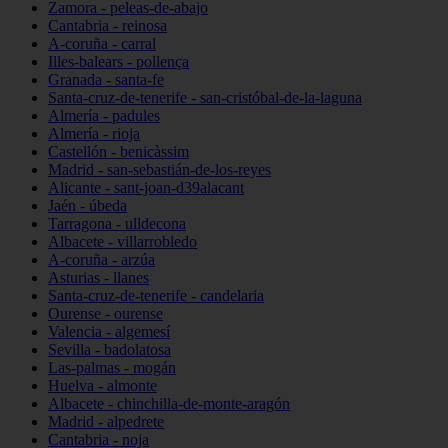
Zamora - peleas-de-abajo
Cantabria - reinosa
A-coruña - carral
Illes-balears - pollença
Granada - santa-fe
Santa-cruz-de-tenerife - san-cristóbal-de-la-laguna
Almería - padules
Almería - rioja
Castellón - benicàssim
Madrid - san-sebastián-de-los-reyes
Alicante - sant-joan-d39alacant
Jaén - úbeda
Tarragona - ulldecona
Albacete - villarrobledo
A-coruña - arzúa
Asturias - llanes
Santa-cruz-de-tenerife - candelaria
Ourense - ourense
Valencia - algemesí
Sevilla - badolatosa
Las-palmas - mogán
Huelva - almonte
Albacete - chinchilla-de-monte-aragón
Madrid - alpedrete
Cantabria - noja