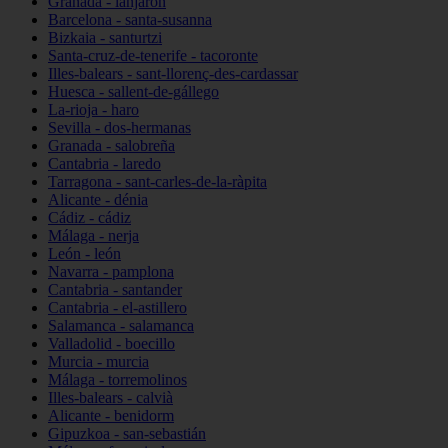
Granada - lanjarón
Barcelona - santa-susanna
Bizkaia - santurtzi
Santa-cruz-de-tenerife - tacoronte
Illes-balears - sant-llorenç-des-cardassar
Huesca - sallent-de-gállego
La-rioja - haro
Sevilla - dos-hermanas
Granada - salobreña
Cantabria - laredo
Tarragona - sant-carles-de-la-ràpita
Alicante - dénia
Cádiz - cádiz
Málaga - nerja
León - león
Navarra - pamplona
Cantabria - santander
Cantabria - el-astillero
Salamanca - salamanca
Valladolid - boecillo
Murcia - murcia
Málaga - torremolinos
Illes-balears - calvià
Alicante - benidorm
Gipuzkoa - san-sebastián