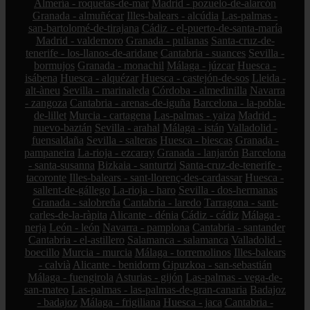
Almería - roquetas-de-mar
Madrid - pozuelo-de-alarcón
Granada - almuñécar
Illes-balears - alcúdia
Las-palmas -
san-bartolomé-de-tirajana
Cádiz - el-puerto-de-santa-maría
Madrid - valdemoro
Granada - pulianas
Santa-cruz-de-
tenerife - los-llanos-de-aridane
Cantabria - suances
Sevilla -
bormujos
Granada - monachil
Málaga - júzcar
Huesca -
isábena
Huesca - alquézar
Huesca - castejón-de-sos
Lleida -
alt-àneu
Sevilla - marinaleda
Córdoba - almedinilla
Navarra
- zangoza
Cantabria - arenas-de-iguña
Barcelona - la-pobla-
de-lillet
Murcia - cartagena
Las-palmas - yaiza
Madrid -
nuevo-baztán
Sevilla - arahal
Málaga - istán
Valladolid -
fuensaldaña
Sevilla - salteras
Huesca - biescas
Granada -
pampaneira
La-rioja - ezcaray
Granada - lanjarón
Barcelona
- santa-susanna
Bizkaia - santurtzi
Santa-cruz-de-tenerife -
tacoronte
Illes-balears - sant-llorenç-des-cardassar
Huesca -
sallent-de-gállego
La-rioja - haro
Sevilla - dos-hermanas
Granada - salobreña
Cantabria - laredo
Tarragona - sant-
carles-de-la-ràpita
Alicante - dénia
Cádiz - cádiz
Málaga -
nerja
León - león
Navarra - pamplona
Cantabria - santander
Cantabria - el-astillero
Salamanca - salamanca
Valladolid -
boecillo
Murcia - murcia
Málaga - torremolinos
Illes-balears
- calvià
Alicante - benidorm
Gipuzkoa - san-sebastián
Málaga - fuengirola
Asturias - gijón
Las-palmas - vega-de-
san-mateo
Las-palmas - las-palmas-de-gran-canaria
Badajoz
- badajoz
Málaga - frigiliana
Huesca - jaca
Cantabria -