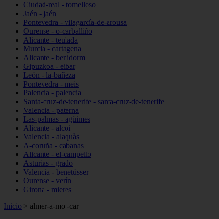
Ciudad-real - tomelloso
Jaén - jaén
Pontevedra - vilagarcía-de-arousa
Ourense - o-carballiño
Alicante - teulada
Murcia - cartagena
Alicante - benidorm
Gipuzkoa - eibar
León - la-bañeza
Pontevedra - meis
Palencia - palencia
Santa-cruz-de-tenerife - santa-cruz-de-tenerife
Valencia - paterna
Las-palmas - agüimes
Alicante - alcoi
Valencia - alaquàs
A-coruña - cabanas
Alicante - el-campello
Asturias - grado
Valencia - benetússer
Ourense - verín
Girona - mieres
Inicio
>
almer-a-moj-car