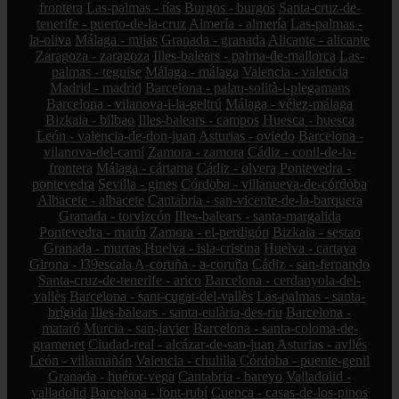
frontera
Las-palmas - tías
Burgos - burgos
Santa-cruz-de-
tenerife - puerto-de-la-cruz
Almería - almería
Las-palmas -
la-oliva
Málaga - mijas
Granada - granada
Alicante - alicante
Zaragoza - zaragoza
Illes-balears - palma-de-mallorca
Las-
palmas - teguise
Málaga - málaga
Valencia - valencia
Madrid - madrid
Barcelona - palau-solità-i-plegamans
Barcelona - vilanova-i-la-geltrú
Málaga - vélez-málaga
Bizkaia - bilbao
Illes-balears - campos
Huesca - huesca
León - valencia-de-don-juan
Asturias - oviedo
Barcelona -
vilanova-del-camí
Zamora - zamora
Cádiz - conil-de-la-
frontera
Málaga - cártama
Cádiz - olvera
Pontevedra -
pontevedra
Sevilla - gines
Córdoba - villanueva-de-córdoba
Albacete - albacete
Cantabria - san-vicente-de-la-barquera
Granada - torvizcón
Illes-balears - santa-margalida
Pontevedra - marín
Zamora - el-perdigón
Bizkaia - sestao
Granada - murtas
Huelva - isla-cristina
Huelva - cartaya
Girona - l39escala
A-coruña - a-coruña
Cádiz - san-fernando
Santa-cruz-de-tenerife - arico
Barcelona - cerdanyola-del-
vallès
Barcelona - sant-cugat-del-vallès
Las-palmas - santa-
brígida
Illes-balears - santa-eulària-des-riu
Barcelona -
mataró
Murcia - san-javier
Barcelona - santa-coloma-de-
gramenet
Ciudad-real - alcázar-de-san-juan
Asturias - avilés
León - villamañán
Valencia - chulilla
Córdoba - puente-genil
Granada - huétor-vega
Cantabria - bareyo
Valladolid -
valladolid
Barcelona - font-rubí
Cuenca - casas-de-los-pinos