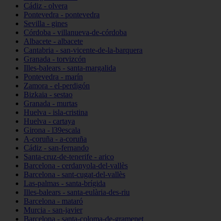
Cádiz - olvera
Pontevedra - pontevedra
Sevilla - gines
Córdoba - villanueva-de-córdoba
Albacete - albacete
Cantabria - san-vicente-de-la-barquera
Granada - torvizcón
Illes-balears - santa-margalida
Pontevedra - marín
Zamora - el-perdigón
Bizkaia - sestao
Granada - murtas
Huelva - isla-cristina
Huelva - cartaya
Girona - l39escala
A-coruña - a-coruña
Cádiz - san-fernando
Santa-cruz-de-tenerife - arico
Barcelona - cerdanyola-del-vallès
Barcelona - sant-cugat-del-vallès
Las-palmas - santa-brígida
Illes-balears - santa-eulària-des-riu
Barcelona - mataró
Murcia - san-javier
Barcelona - santa-coloma-de-gramenet