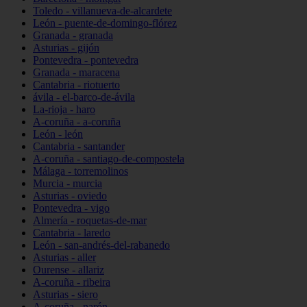
Toledo - villanueva-de-alcardete
León - puente-de-domingo-flórez
Granada - granada
Asturias - gijón
Pontevedra - pontevedra
Granada - maracena
Cantabria - riotuerto
ávila - el-barco-de-ávila
La-rioja - haro
A-coruña - a-coruña
León - león
Cantabria - santander
A-coruña - santiago-de-compostela
Málaga - torremolinos
Murcia - murcia
Asturias - oviedo
Pontevedra - vigo
Almería - roquetas-de-mar
Cantabria - laredo
León - san-andrés-del-rabanedo
Asturias - aller
Ourense - allariz
A-coruña - ribeira
Asturias - siero
A-coruña - narón