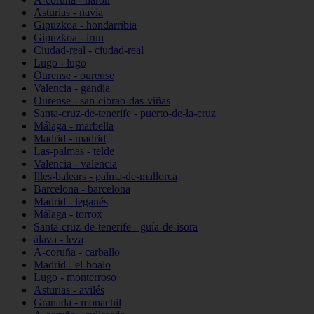
Asturias - navia
Gipuzkoa - hondarribia
Gipuzkoa - irun
Ciudad-real - ciudad-real
Lugo - lugo
Ourense - ourense
Valencia - gandia
Ourense - san-cibrao-das-viñas
Santa-cruz-de-tenerife - puerto-de-la-cruz
Málaga - marbella
Madrid - madrid
Las-palmas - telde
Valencia - valencia
Illes-balears - palma-de-mallorca
Barcelona - barcelona
Madrid - leganés
Málaga - torrox
Santa-cruz-de-tenerife - guía-de-isora
álava - leza
A-coruña - carballo
Madrid - el-boalo
Lugo - monterroso
Asturias - avilés
Granada - monachil