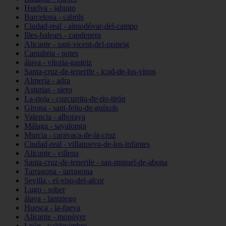
Huelva - jabugo
Barcelona - cabrils
Ciudad-real - almodóvar-del-campo
Illes-balears - capdepera
Alicante - sant-vicent-del-raspeig
Cantabria - potes
álava - vitoria-gasteiz
Santa-cruz-de-tenerife - icod-de-los-vinos
Almería - adra
Asturias - siero
La-rioja - cuzcurrita-de-río-tirón
Girona - sant-feliu-de-guíxols
Valencia - alboraya
Málaga - sayalonga
Murcia - caravaca-de-la-cruz
Ciudad-real - villanueva-de-los-infantes
Alicante - villena
Santa-cruz-de-tenerife - san-miguel-de-abona
Tarragona - tarragona
Sevilla - el-viso-del-alcor
Lugo - sober
álava - lantziego
Huesca - la-fueva
Alicante - monòver
León - valdevimbre