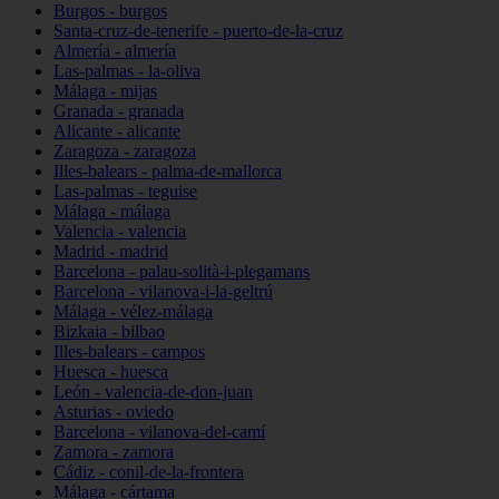
Burgos - burgos
Santa-cruz-de-tenerife - puerto-de-la-cruz
Almería - almería
Las-palmas - la-oliva
Málaga - mijas
Granada - granada
Alicante - alicante
Zaragoza - zaragoza
Illes-balears - palma-de-mallorca
Las-palmas - teguise
Málaga - málaga
Valencia - valencia
Madrid - madrid
Barcelona - palau-solità-i-plegamans
Barcelona - vilanova-i-la-geltrú
Málaga - vélez-málaga
Bizkaia - bilbao
Illes-balears - campos
Huesca - huesca
León - valencia-de-don-juan
Asturias - oviedo
Barcelona - vilanova-del-camí
Zamora - zamora
Cádiz - conil-de-la-frontera
Málaga - cártama