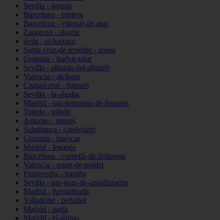
Sevilla - gerena
Barcelona - tordera
Barcelona - vilassar-de-mar
Zaragoza - alagón
ávila - el-barraco
Santa-cruz-de-tenerife - arona
Granada - huétor-tájar
Sevilla - albaida-del-aljarafe
Valencia - alcàsser
Ciudad-real - daimiel
Sevilla - la-algaba
Madrid - san-fernando-de-henares
Toledo - toledo
Asturias - mieres
Salamanca - candelario
Granada - huéscar
Madrid - leganés
Barcelona - cornellà-de-llobregat
Valencia - quart-de-poblet
Pontevedra - tomiño
Sevilla - san-juan-de-aznalfarache
Madrid - fuenlabrada
Valladolid - peñafiel
Madrid - parla
Madrid - el-álamo