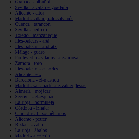
Granada - albuñol
Sevilla - alcalá-de-guadaíra
Alicante - altea
Madrid - villarejo-de-salvanés
Cuenca - tarancón
Sevilla - pedrera
Toledo - manzaneque
Illes-balears - artà
Illes-balears - andratx
Málaga - guaro
Pontevedra - vilanova-de-arousa
Zamora - toro
Illes-balears - esporles
Alicante - elx
Barcelona - el-masnou
Madrid - san-martín-de-valdeiglesias
Almería - mojácar
Segovia - el-espinar
La-rioja - hormilleja
Córdoba - iznájar
Ciudad-real - socuéllamos
Alicante - petrer
Bizkaia - zalla
La-rioja - ábalos
Madrid - alcorcón