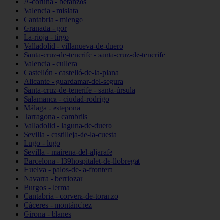
A-coruña - betanzos
Valencia - mislata
Cantabria - miengo
Granada - gor
La-rioja - tirgo
Valladolid - villanueva-de-duero
Santa-cruz-de-tenerife - santa-cruz-de-tenerife
Valencia - cullera
Castellón - castelló-de-la-plana
Alicante - guardamar-del-segura
Santa-cruz-de-tenerife - santa-úrsula
Salamanca - ciudad-rodrigo
Málaga - estepona
Tarragona - cambrils
Valladolid - laguna-de-duero
Sevilla - castilleja-de-la-cuesta
Lugo - lugo
Sevilla - mairena-del-aljarafe
Barcelona - l39hospitalet-de-llobregat
Huelva - palos-de-la-frontera
Navarra - berriozar
Burgos - lerma
Cantabria - corvera-de-toranzo
Cáceres - montánchez
Girona - blanes