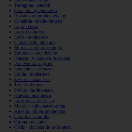
Tarragona - calafell
Granada - güejar-sierra
Bizkaia - amorebieta-etxano
Cantabria - medio-cudeyo
Lugo - cervo
La-rioja - lardero
León - molinaseca
Ciudad-real - almagro
Murcia - molina-de-segura
Zaragoza - fuendejalón
Huesca - villanueva-de-sigena
Pontevedra - o-grove
Las-palmas - arucas
Lleida - mollerussa
Sevilla - aznalcázar
Toledo - bargas
Sevilla - la-rinconada
Huesca - adahuesca
La-rioja - san-asensio
Madrid - colmenar-de-oreja
Almería - láujar-de-andarax
Córdoba - montilla
Girona - palamós
Cádiz - chiclana-de-la-frontera