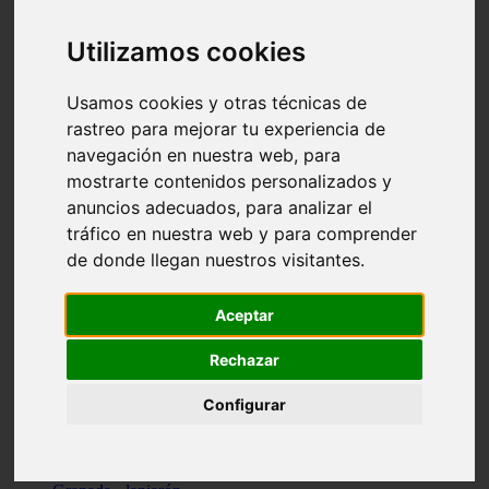
Santa-cruz-de-tenerife - los-llanos-de-aridane
Cantabria - suances
Utilizamos cookies
Sevilla - bormujos
Granada - monachil
Málaga - júzcar
Usamos cookies y otras técnicas de
Huesca - isábena
rastreo para mejorar tu experiencia de
Huesca - alquézar
navegación en nuestra web, para
Huesca - castejón-de-sos
Lleida - alt-àneu
mostrarte contenidos personalizados y
Sevilla - marinaleda
anuncios adecuados, para analizar el
Córdoba - almedinilla
tráfico en nuestra web y para comprender
Navarra - zangoza
Cantabria - arenas-de-iguña
de donde llegan nuestros visitantes.
Barcelona - la-pobla-de-lillet
Murcia - cartagena
Las-palmas - yaiza
Aceptar
Madrid - nuevo-baztán
Sevilla - arahal
Rechazar
Málaga - istán
Valladolid - fuensaldaña
Configurar
Sevilla - salteras
Huesca - biescas
Granada - pampaneira
La-rioja - ezcaray