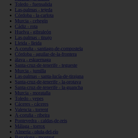
Toledo - fuensalida
Las-palmas - tejeda
Córdoba - la-carlota
Murcia - cehegín
Cádiz - rota
Huelva - gibraleón
Las-palmas - tinajo
Lleida - lleida
A-coruña - santiago-de-compostela
Córdoba - aguilar-de-la-frontera
álava - eskuernaga
Santa-cruz-de-tenerife - tegueste
Murcia - jumilla
Las-palmas - santa-lucía-de-tirajana
Santa-cruz-de-tenerife - la-orotava
Santa-cruz-de-tenerife - la-guancha
Murcia - moratalla
Toledo - yepes
Cáceres - cáceres
Valencia - torrent
A-coruña - ribeira
Pontevedra - caldas-de-reis
Málaga - torrox
Almería - olula-del-río
Barcelona - montgat