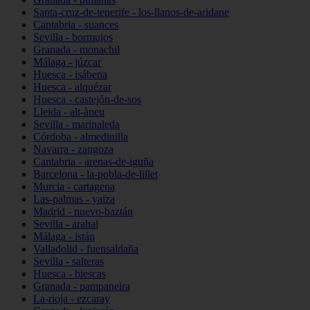
Santa-cruz-de-tenerife - los-llanos-de-aridane
Cantabria - suances
Sevilla - bormujos
Granada - monachil
Málaga - júzcar
Huesca - isábena
Huesca - alquézar
Huesca - castejón-de-sos
Lleida - alt-àneu
Sevilla - marinaleda
Córdoba - almedinilla
Navarra - zangoza
Cantabria - arenas-de-iguña
Barcelona - la-pobla-de-lillet
Murcia - cartagena
Las-palmas - yaiza
Madrid - nuevo-baztán
Sevilla - arahal
Málaga - istán
Valladolid - fuensaldaña
Sevilla - salteras
Huesca - biescas
Granada - pampaneira
La-rioja - ezcaray