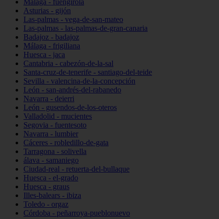
Málaga - fuengirola
Asturias - gijón
Las-palmas - vega-de-san-mateo
Las-palmas - las-palmas-de-gran-canaria
Badajoz - badajoz
Málaga - frigiliana
Huesca - jaca
Cantabria - cabezón-de-la-sal
Santa-cruz-de-tenerife - santiago-del-teide
Sevilla - valencina-de-la-concepción
León - san-andrés-del-rabanedo
Navarra - deierri
León - gusendos-de-los-oteros
Valladolid - mucientes
Segovia - fuentesoto
Navarra - lumbier
Cáceres - robledillo-de-gata
Tarragona - solivella
álava - samaniego
Ciudad-real - retuerta-del-bullaque
Huesca - el-grado
Huesca - graus
Illes-balears - ibiza
Toledo - orgaz
Córdoba - peñarroya-pueblonuevo