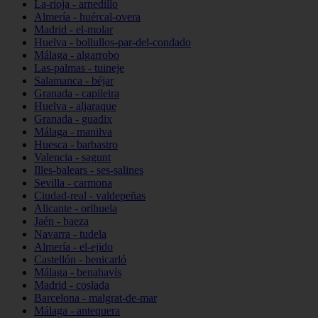
La-rioja - arnedillo
Almería - huércal-overa
Madrid - el-molar
Huelva - bollullos-par-del-condado
Málaga - algarrobo
Las-palmas - tuineje
Salamanca - béjar
Granada - capileira
Huelva - aljaraque
Granada - guadix
Málaga - manilva
Huesca - barbastro
Valencia - sagunt
Illes-balears - ses-salines
Sevilla - carmona
Ciudad-real - valdepeñas
Alicante - orihuela
Jaén - baeza
Navarra - tudela
Almería - el-ejido
Castellón - benicarló
Málaga - benahavís
Madrid - coslada
Barcelona - malgrat-de-mar
Málaga - antequera