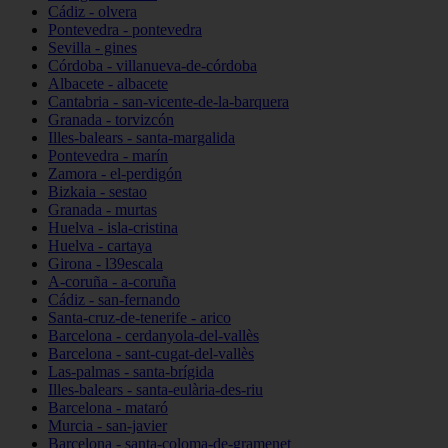
Cádiz - olvera
Pontevedra - pontevedra
Sevilla - gines
Córdoba - villanueva-de-córdoba
Albacete - albacete
Cantabria - san-vicente-de-la-barquera
Granada - torvizcón
Illes-balears - santa-margalida
Pontevedra - marín
Zamora - el-perdigón
Bizkaia - sestao
Granada - murtas
Huelva - isla-cristina
Huelva - cartaya
Girona - l39escala
A-coruña - a-coruña
Cádiz - san-fernando
Santa-cruz-de-tenerife - arico
Barcelona - cerdanyola-del-vallès
Barcelona - sant-cugat-del-vallès
Las-palmas - santa-brígida
Illes-balears - santa-eulària-des-riu
Barcelona - mataró
Murcia - san-javier
Barcelona - santa-coloma-de-gramenet