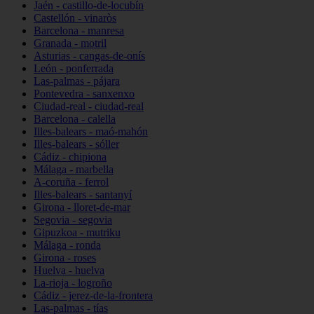
Jaén - castillo-de-locubín
Castellón - vinaròs
Barcelona - manresa
Granada - motril
Asturias - cangas-de-onís
León - ponferrada
Las-palmas - pájara
Pontevedra - sanxenxo
Ciudad-real - ciudad-real
Barcelona - calella
Illes-balears - maó-mahón
Illes-balears - sóller
Cádiz - chipiona
Málaga - marbella
A-coruña - ferrol
Illes-balears - santanyí
Girona - lloret-de-mar
Segovia - segovia
Gipuzkoa - mutriku
Málaga - ronda
Girona - roses
Huelva - huelva
La-rioja - logroño
Cádiz - jerez-de-la-frontera
Las-palmas - tías