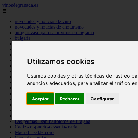
vinosdegranada.es
☰
novedades y noticias de vino
novedades y noticias de enoturismo
antiguo vaso para catar vinos crucigrama
bulgaria
comprar
espana
tipo
Utilizamos cookies
vinos
Córdoba - córdoba
Sevilla - sevilla
Usamos cookies y otras técnicas de rastreo pa
Barcelona - barcelona
Ciudad-real - montiel
anuncios adecuados, para analizar el tráfico e
Santa-cruz-de-tenerife - guía-de-isora
La-rioja - casalarreina
Aceptar
Rechazar
Configurar
Almería - roquetas-de-mar
Madrid - pozuelo-de-alarcón
Granada - almuñécar
Illes-balears - alcúdia
Las-palmas - san-bartolomé-de-tirajana
Cádiz - el-puerto-de-santa-maría
Madrid - valdemoro
Granada - pulianas