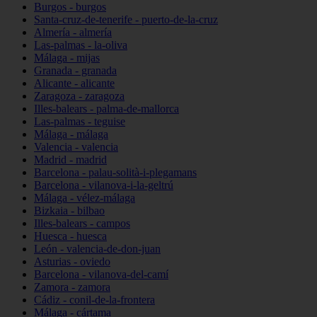
Burgos - burgos
Santa-cruz-de-tenerife - puerto-de-la-cruz
Almería - almería
Las-palmas - la-oliva
Málaga - mijas
Granada - granada
Alicante - alicante
Zaragoza - zaragoza
Illes-balears - palma-de-mallorca
Las-palmas - teguise
Málaga - málaga
Valencia - valencia
Madrid - madrid
Barcelona - palau-solità-i-plegamans
Barcelona - vilanova-i-la-geltrú
Málaga - vélez-málaga
Bizkaia - bilbao
Illes-balears - campos
Huesca - huesca
León - valencia-de-don-juan
Asturias - oviedo
Barcelona - vilanova-del-camí
Zamora - zamora
Cádiz - conil-de-la-frontera
Málaga - cártama