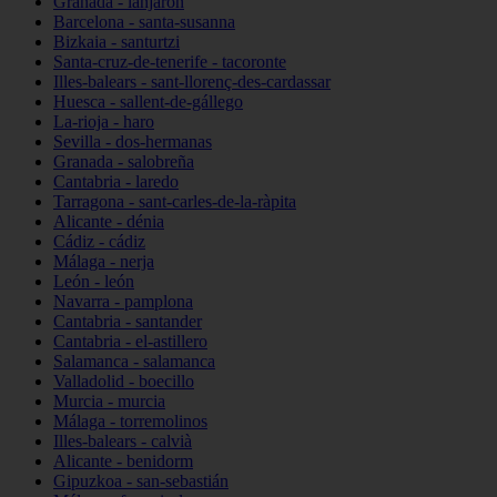
Granada - lanjarón
Barcelona - santa-susanna
Bizkaia - santurtzi
Santa-cruz-de-tenerife - tacoronte
Illes-balears - sant-llorenç-des-cardassar
Huesca - sallent-de-gállego
La-rioja - haro
Sevilla - dos-hermanas
Granada - salobreña
Cantabria - laredo
Tarragona - sant-carles-de-la-ràpita
Alicante - dénia
Cádiz - cádiz
Málaga - nerja
León - león
Navarra - pamplona
Cantabria - santander
Cantabria - el-astillero
Salamanca - salamanca
Valladolid - boecillo
Murcia - murcia
Málaga - torremolinos
Illes-balears - calvià
Alicante - benidorm
Gipuzkoa - san-sebastián