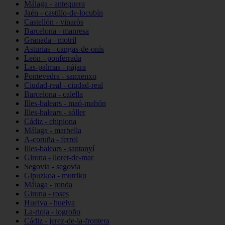
Málaga - antequera
Jaén - castillo-de-locubín
Castellón - vinaròs
Barcelona - manresa
Granada - motril
Asturias - cangas-de-onís
León - ponferrada
Las-palmas - pájara
Pontevedra - sanxenxo
Ciudad-real - ciudad-real
Barcelona - calella
Illes-balears - maó-mahón
Illes-balears - sóller
Cádiz - chipiona
Málaga - marbella
A-coruña - ferrol
Illes-balears - santanyí
Girona - lloret-de-mar
Segovia - segovia
Gipuzkoa - mutriku
Málaga - ronda
Girona - roses
Huelva - huelva
La-rioja - logroño
Cádiz - jerez-de-la-frontera