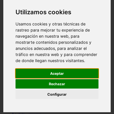
Granada - pulianas
Santa-cruz-de-tenerife - los-llanos-de-aridane
Utilizamos cookies
Cantabria - suances
Sevilla - bormujos
Granada - monachil
Usamos cookies y otras técnicas de
Málaga - júzcar
rastreo para mejorar tu experiencia de
Huesca - isábena
navegación en nuestra web, para
Huesca - alquézar
Huesca - castejón-de-sos
mostrarte contenidos personalizados y
Lleida - alt-àneu
anuncios adecuados, para analizar el
Sevilla - marinaleda
tráfico en nuestra web y para comprender
Córdoba - almedinilla
Navarra - zangoza
de donde llegan nuestros visitantes.
Cantabria - arenas-de-iguña
Barcelona - la-pobla-de-lillet
Murcia - cartagena
Aceptar
Las-palmas - yaiza
Madrid - nuevo-baztán
Rechazar
Sevilla - arahal
Málaga - istán
Configurar
Valladolid - fuensaldaña
Sevilla - salteras
Huesca - biescas
Granada - pampaneira