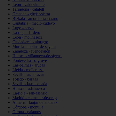
León - valdevimbre
Tarragona - calafell
Granada - güejar-sierra
Bizkaia - amorebieta-etxano
Cantabria - medio-cudeyo
Lugo - cervo
La-rioja - lardero
León - molinaseca
Ciudad-real - almagro
Murcia - molina-de-segura
Zaragoza - fuendejalón
Huesca - villanueva-de-sigena
Pontevedra - o-grove
Las-palmas - arucas
Lleida - mollerussa
Sevilla - aznalcázar
Toledo - bargas
Sevilla - la-rinconada
Huesca - adahuesca
La-rioja - san-asensio
Madrid - colmenar-de-oreja
Almería - láujar-de-andarax
Córdoba - montilla
Girona - palamós