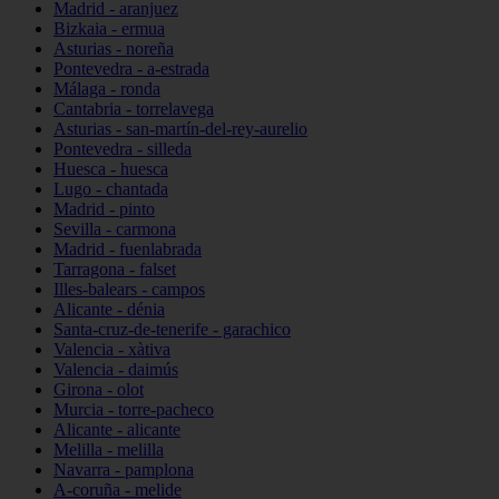
Madrid - aranjuez
Bizkaia - ermua
Asturias - noreña
Pontevedra - a-estrada
Málaga - ronda
Cantabria - torrelavega
Asturias - san-martín-del-rey-aurelio
Pontevedra - silleda
Huesca - huesca
Lugo - chantada
Madrid - pinto
Sevilla - carmona
Madrid - fuenlabrada
Tarragona - falset
Illes-balears - campos
Alicante - dénia
Santa-cruz-de-tenerife - garachico
Valencia - xàtiva
Valencia - daimús
Girona - olot
Murcia - torre-pacheco
Alicante - alicante
Melilla - melilla
Navarra - pamplona
A-coruña - melide