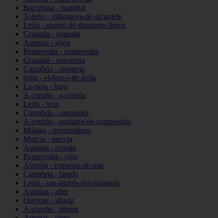
Barcelona - montgat
Toledo - villanueva-de-alcardete
León - puente-de-domingo-flórez
Granada - granada
Asturias - gijón
Pontevedra - pontevedra
Granada - maracena
Cantabria - riotuerto
ávila - el-barco-de-ávila
La-rioja - haro
A-coruña - a-coruña
León - león
Cantabria - santander
A-coruña - santiago-de-compostela
Málaga - torremolinos
Murcia - murcia
Asturias - oviedo
Pontevedra - vigo
Almería - roquetas-de-mar
Cantabria - laredo
León - san-andrés-del-rabanedo
Asturias - aller
Ourense - allariz
A-coruña - ribeira
Asturias - siero