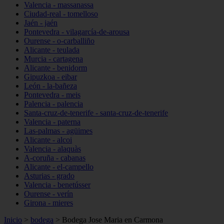
Valencia - massanassa
Ciudad-real - tomelloso
Jaén - jaén
Pontevedra - vilagarcía-de-arousa
Ourense - o-carballiño
Alicante - teulada
Murcia - cartagena
Alicante - benidorm
Gipuzkoa - eibar
León - la-bañeza
Pontevedra - meis
Palencia - palencia
Santa-cruz-de-tenerife - santa-cruz-de-tenerife
Valencia - paterna
Las-palmas - agüimes
Alicante - alcoi
Valencia - alaquàs
A-coruña - cabanas
Alicante - el-campello
Asturias - grado
Valencia - benetússer
Ourense - verín
Girona - mieres
Inicio
>
bodega
>
Bodega Jose Maria en Carmona