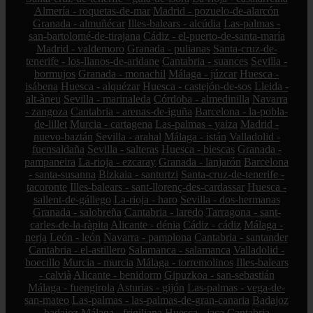
Almería - roquetas-de-mar
Madrid - pozuelo-de-alarcón
Granada - almuñécar
Illes-balears - alcúdia
Las-palmas -
san-bartolomé-de-tirajana
Cádiz - el-puerto-de-santa-maría
Madrid - valdemoro
Granada - pulianas
Santa-cruz-de-
tenerife - los-llanos-de-aridane
Cantabria - suances
Sevilla -
bormujos
Granada - monachil
Málaga - júzcar
Huesca -
isábena
Huesca - alquézar
Huesca - castejón-de-sos
Lleida -
alt-àneu
Sevilla - marinaleda
Córdoba - almedinilla
Navarra
- zangoza
Cantabria - arenas-de-iguña
Barcelona - la-pobla-
de-lillet
Murcia - cartagena
Las-palmas - yaiza
Madrid -
nuevo-baztán
Sevilla - arahal
Málaga - istán
Valladolid -
fuensaldaña
Sevilla - salteras
Huesca - biescas
Granada -
pampaneira
La-rioja - ezcaray
Granada - lanjarón
Barcelona
- santa-susanna
Bizkaia - santurtzi
Santa-cruz-de-tenerife -
tacoronte
Illes-balears - sant-llorenç-des-cardassar
Huesca -
sallent-de-gállego
La-rioja - haro
Sevilla - dos-hermanas
Granada - salobreña
Cantabria - laredo
Tarragona - sant-
carles-de-la-ràpita
Alicante - dénia
Cádiz - cádiz
Málaga -
nerja
León - león
Navarra - pamplona
Cantabria - santander
Cantabria - el-astillero
Salamanca - salamanca
Valladolid -
boecillo
Murcia - murcia
Málaga - torremolinos
Illes-balears
- calvià
Alicante - benidorm
Gipuzkoa - san-sebastián
Málaga - fuengirola
Asturias - gijón
Las-palmas - vega-de-
san-mateo
Las-palmas - las-palmas-de-gran-canaria
Badajoz
- badajoz
Málaga - frigiliana
Huesca - jaca
Cantabria -