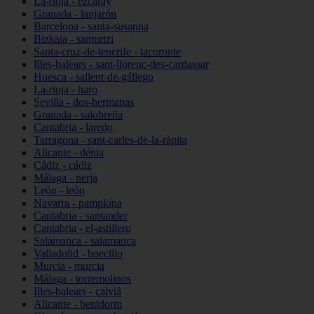
La-rioja - ezcaray
Granada - lanjarón
Barcelona - santa-susanna
Bizkaia - santurtzi
Santa-cruz-de-tenerife - tacoronte
Illes-balears - sant-llorenç-des-cardassar
Huesca - sallent-de-gállego
La-rioja - haro
Sevilla - dos-hermanas
Granada - salobreña
Cantabria - laredo
Tarragona - sant-carles-de-la-ràpita
Alicante - dénia
Cádiz - cádiz
Málaga - nerja
León - león
Navarra - pamplona
Cantabria - santander
Cantabria - el-astillero
Salamanca - salamanca
Valladolid - boecillo
Murcia - murcia
Málaga - torremolinos
Illes-balears - calvià
Alicante - benidorm