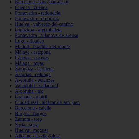
Barcelona - sant-joan-despí
Cuenca - cuenca
Pontevedra - redondela
Pontevedra - o-porriño
Huelva - valverde-del-camino
Gipuzkoa - aretxabaleta
Pontevedra - vilanova-de-arousa
Lugo - ribadeo
Madrid - boadilla-del-monte
Málaga - estepona
Cáceres - cáceres
Málaga - mijas
Zaragoza - cariñena
Asturias - colunga
A-coruña - betanzos
Valladolid - valladolid
A-coruña - teo
Granada - motril
Ciudad-real - alcázar-de-san-juan
Barcelona - calella
Burgos - burgos
Zamora - toro
Soria - soria
Huelva - moguer
Alicante - la-vila-joiosa