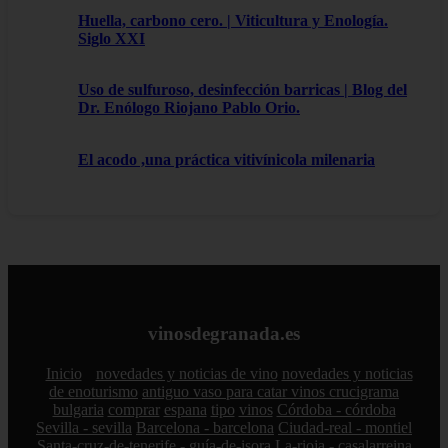
Huella, carbono cero. | Viticultura y Enología.
Siglo XXI
Uso de sulfuroso, desinfección barricas | Blog del
Dr. Enólogo Riojano Pablo Orio.
El acodo ,una práctica vitivínicola milenaria
vinosdegranada.es
Inicio
novedades y noticias de vino
novedades y noticias
de enoturismo
antiguo vaso para catar vinos crucigrama
bulgaria
comprar
espana
tipo
vinos
Córdoba - córdoba
Sevilla - sevilla
Barcelona - barcelona
Ciudad-real - montiel
Santa-cruz-de-tenerife - guía-de-isora
La-rioja - casalarreina