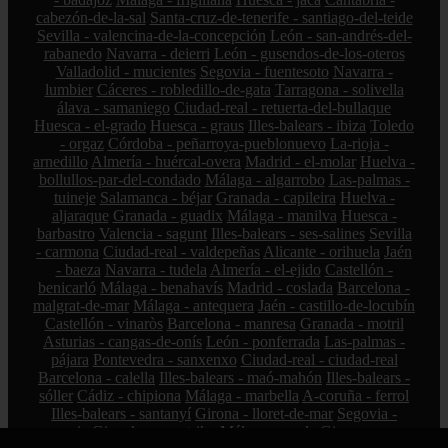
cabezón-de-la-sal
Santa-cruz-de-tenerife - santiago-del-teide
Sevilla - valencina-de-la-concepción
León - san-andrés-del-
rabanedo
Navarra - deierri
León - gusendos-de-los-oteros
Valladolid - mucientes
Segovia - fuentesoto
Navarra -
lumbier
Cáceres - robledillo-de-gata
Tarragona - solivella
álava - samaniego
Ciudad-real - retuerta-del-bullaque
Huesca - el-grado
Huesca - graus
Illes-balears - ibiza
Toledo
- orgaz
Córdoba - peñarroya-pueblonuevo
La-rioja -
arnedillo
Almería - huércal-overa
Madrid - el-molar
Huelva -
bollullos-par-del-condado
Málaga - algarrobo
Las-palmas -
tuineje
Salamanca - béjar
Granada - capileira
Huelva -
aljaraque
Granada - guadix
Málaga - manilva
Huesca -
barbastro
Valencia - sagunt
Illes-balears - ses-salines
Sevilla
- carmona
Ciudad-real - valdepeñas
Alicante - orihuela
Jaén
- baeza
Navarra - tudela
Almería - el-ejido
Castellón -
benicarló
Málaga - benahavís
Madrid - coslada
Barcelona -
malgrat-de-mar
Málaga - antequera
Jaén - castillo-de-locubín
Castellón - vinaròs
Barcelona - manresa
Granada - motril
Asturias - cangas-de-onís
León - ponferrada
Las-palmas -
pájara
Pontevedra - sanxenxo
Ciudad-real - ciudad-real
Barcelona - calella
Illes-balears - maó-mahón
Illes-balears -
sóller
Cádiz - chipiona
Málaga - marbella
A-coruña - ferrol
Illes-balears - santanyí
Girona - lloret-de-mar
Segovia -
segovia
Gipuzkoa - mutriku
Málaga - ronda
Girona - roses