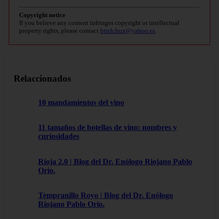
Copyright notice
If you believe any content infringes copyright or intellectual
property rights, please contact
bitelchux@yahoo.es
.
Relaccionados
10 mandamientos del vino
11 tamaños de botellas de vino: nombres y
curiosidades
Rioja 2.0 | Blog del Dr. Enólogo Riojano Pablo
Orio.
Tempranillo Royo | Blog del Dr. Enólogo
Riojano Pablo Orio.