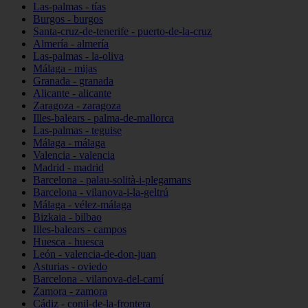
Las-palmas - tías
Burgos - burgos
Santa-cruz-de-tenerife - puerto-de-la-cruz
Almería - almería
Las-palmas - la-oliva
Málaga - mijas
Granada - granada
Alicante - alicante
Zaragoza - zaragoza
Illes-balears - palma-de-mallorca
Las-palmas - teguise
Málaga - málaga
Valencia - valencia
Madrid - madrid
Barcelona - palau-solità-i-plegamans
Barcelona - vilanova-i-la-geltrú
Málaga - vélez-málaga
Bizkaia - bilbao
Illes-balears - campos
Huesca - huesca
León - valencia-de-don-juan
Asturias - oviedo
Barcelona - vilanova-del-camí
Zamora - zamora
Cádiz - conil-de-la-frontera