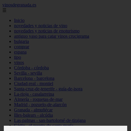
vinosdegranada.es
☰
Inicio
novedades y noticias de vino
novedades y noticias de enoturismo
antiguo vaso para catar vinos crucigrama
bulgaria
comprar
espana
tipo
vinos
Córdoba - córdoba
Sevilla - sevilla
Barcelona - barcelona
Ciudad-real - montiel
Santa-cruz-de-tenerife - guía-de-isora
La-rioja - casalarreina
Almería - roquetas-de-mar
Madrid - pozuelo-de-alarcón
Granada - almuñécar
Illes-balears - alcúdia
Las-palmas - san-bartolomé-de-tirajana
Cádiz - el-puerto-de-santa-maría
Madrid - valdemoro