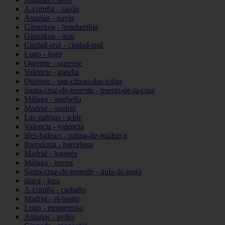
A-coruña - narón
Asturias - navia
Gipuzkoa - hondarribia
Gipuzkoa - irun
Ciudad-real - ciudad-real
Lugo - lugo
Ourense - ourense
Valencia - gandia
Ourense - san-cibrao-das-viñas
Santa-cruz-de-tenerife - puerto-de-la-cruz
Málaga - marbella
Madrid - madrid
Las-palmas - telde
Valencia - valencia
Illes-balears - palma-de-mallorca
Barcelona - barcelona
Madrid - leganés
Málaga - torrox
Santa-cruz-de-tenerife - guía-de-isora
álava - leza
A-coruña - carballo
Madrid - el-boalo
Lugo - monterroso
Asturias - avilés