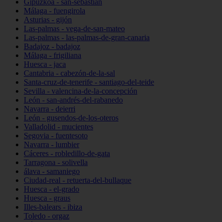
Gipuzkoa - san-sebastián
Málaga - fuengirola
Asturias - gijón
Las-palmas - vega-de-san-mateo
Las-palmas - las-palmas-de-gran-canaria
Badajoz - badajoz
Málaga - frigiliana
Huesca - jaca
Cantabria - cabezón-de-la-sal
Santa-cruz-de-tenerife - santiago-del-teide
Sevilla - valencina-de-la-concepción
León - san-andrés-del-rabanedo
Navarra - deierri
León - gusendos-de-los-oteros
Valladolid - mucientes
Segovia - fuentesoto
Navarra - lumbier
Cáceres - robledillo-de-gata
Tarragona - solivella
álava - samaniego
Ciudad-real - retuerta-del-bullaque
Huesca - el-grado
Huesca - graus
Illes-balears - ibiza
Toledo - orgaz