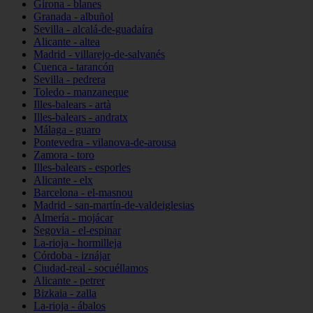
Girona - blanes
Granada - albuñol
Sevilla - alcalá-de-guadaíra
Alicante - altea
Madrid - villarejo-de-salvanés
Cuenca - tarancón
Sevilla - pedrera
Toledo - manzaneque
Illes-balears - artà
Illes-balears - andratx
Málaga - guaro
Pontevedra - vilanova-de-arousa
Zamora - toro
Illes-balears - esporles
Alicante - elx
Barcelona - el-masnou
Madrid - san-martín-de-valdeiglesias
Almería - mojácar
Segovia - el-espinar
La-rioja - hormilleja
Córdoba - iznájar
Ciudad-real - socuéllamos
Alicante - petrer
Bizkaia - zalla
La-rioja - ábalos