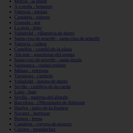
Murcia - la-unión
A-coruña - betanzos
Valencia - mislata
Cantabria - miengo
Granada - gor
La-rioja - tirgo
Valladolid - villanueva-de-duero
Santa-cruz-de-tenerife - santa-cruz-de-tenerife
Valencia - cullera
Castellón - castelló-de-la-plana
Alicante - guardamar-del-segura
Santa-cruz-de-tenerife - santa-úrsula
Salamanca - ciudad-rodrigo
Málaga - estepona
Tarragona - cambrils
Valladolid - laguna-de-duero
Sevilla - castilleja-de-la-cuesta
Lugo - lugo
Sevilla - mairena-del-aljarafe
Barcelona - l39hospitalet-de-llobregat
Huelva - palos-de-la-frontera
Navarra - berriozar
Burgos - lerma
Cantabria - corvera-de-toranzo
Cáceres - montánchez