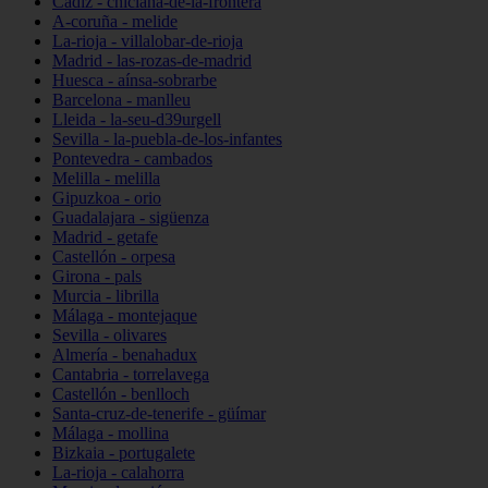
Cádiz - chiclana-de-la-frontera
A-coruña - melide
La-rioja - villalobar-de-rioja
Madrid - las-rozas-de-madrid
Huesca - aínsa-sobrarbe
Barcelona - manlleu
Lleida - la-seu-d39urgell
Sevilla - la-puebla-de-los-infantes
Pontevedra - cambados
Melilla - melilla
Gipuzkoa - orio
Guadalajara - sigüenza
Madrid - getafe
Castellón - orpesa
Girona - pals
Murcia - librilla
Málaga - montejaque
Sevilla - olivares
Almería - benahadux
Cantabria - torrelavega
Castellón - benlloch
Santa-cruz-de-tenerife - güímar
Málaga - mollina
Bizkaia - portugalete
La-rioja - calahorra