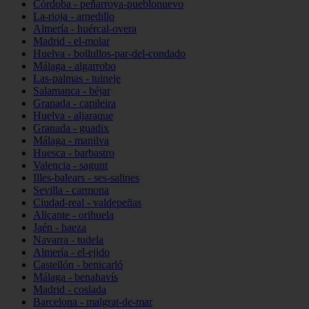
Córdoba - peñarroya-pueblonuevo
La-rioja - arnedillo
Almería - huércal-overa
Madrid - el-molar
Huelva - bollullos-par-del-condado
Málaga - algarrobo
Las-palmas - tuineje
Salamanca - béjar
Granada - capileira
Huelva - aljaraque
Granada - guadix
Málaga - manilva
Huesca - barbastro
Valencia - sagunt
Illes-balears - ses-salines
Sevilla - carmona
Ciudad-real - valdepeñas
Alicante - orihuela
Jaén - baeza
Navarra - tudela
Almería - el-ejido
Castellón - benicarló
Málaga - benahavís
Madrid - coslada
Barcelona - malgrat-de-mar