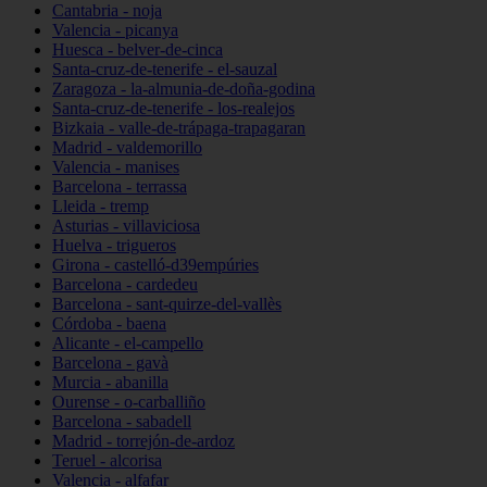
Cantabria - noja
Valencia - picanya
Huesca - belver-de-cinca
Santa-cruz-de-tenerife - el-sauzal
Zaragoza - la-almunia-de-doña-godina
Santa-cruz-de-tenerife - los-realejos
Bizkaia - valle-de-trápaga-trapagaran
Madrid - valdemorillo
Valencia - manises
Barcelona - terrassa
Lleida - tremp
Asturias - villaviciosa
Huelva - trigueros
Girona - castelló-d39empúries
Barcelona - cardedeu
Barcelona - sant-quirze-del-vallès
Córdoba - baena
Alicante - el-campello
Barcelona - gavà
Murcia - abanilla
Ourense - o-carballiño
Barcelona - sabadell
Madrid - torrejón-de-ardoz
Teruel - alcorisa
Valencia - alfafar