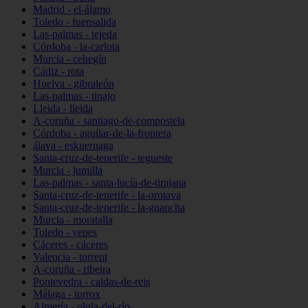
Madrid - el-álamo
Toledo - fuensalida
Las-palmas - tejeda
Córdoba - la-carlota
Murcia - cehegín
Cádiz - rota
Huelva - gibraleón
Las-palmas - tinajo
Lleida - lleida
A-coruña - santiago-de-compostela
Córdoba - aguilar-de-la-frontera
álava - eskuernaga
Santa-cruz-de-tenerife - tegueste
Murcia - jumilla
Las-palmas - santa-lucía-de-tirajana
Santa-cruz-de-tenerife - la-orotava
Santa-cruz-de-tenerife - la-guancha
Murcia - moratalla
Toledo - yepes
Cáceres - cáceres
Valencia - torrent
A-coruña - ribeira
Pontevedra - caldas-de-reis
Málaga - torrox
Almería - olula-del-río