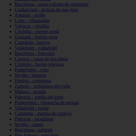
Barcelona - santa-coloma-de-gramenet
Ciudad-real - alcázar-de-san-juan
Asturias - avilés
León - villamañán
Valencia - chulilla
Córdoba - puente-genil
Granada - huétor-vega
Cantabria - bareyo
Valladolid - valladolid
Barcelona - font-rubí
Cuenca - casas-de-los-pinos
Córdoba - fuente-obejuna
Pontevedra - vigo
Sevilla - tomares
Huelva - cortegana
Zamora - pobladura-del-valle
Málaga - monda
Palencia - autilla-del-pino
Pontevedra - vilagarcía-de-arousa
Valladolid - rueda
Cantabria - marina-de-cudeyo
Palencia - moratinos
Sevilla - camas
Barcelona - subirats
Illes-balears - sant-joan