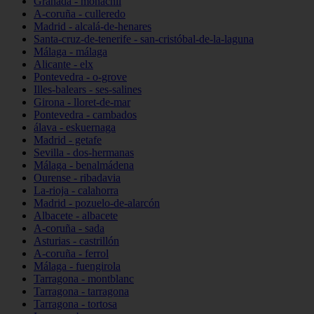
Granada - monachil
A-coruña - culleredo
Madrid - alcalá-de-henares
Santa-cruz-de-tenerife - san-cristóbal-de-la-laguna
Málaga - málaga
Alicante - elx
Pontevedra - o-grove
Illes-balears - ses-salines
Girona - lloret-de-mar
Pontevedra - cambados
álava - eskuernaga
Madrid - getafe
Sevilla - dos-hermanas
Málaga - benalmádena
Ourense - ribadavia
La-rioja - calahorra
Madrid - pozuelo-de-alarcón
Albacete - albacete
A-coruña - sada
Asturias - castrillón
A-coruña - ferrol
Málaga - fuengirola
Tarragona - montblanc
Tarragona - tarragona
Tarragona - tortosa