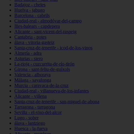
Badajoz - cheles
Huelva - jabugo
Barcelona - cabrils
Ciudad-real - almodóvar-del-campo
Illes-balears - capdepera
Alicante - sant-vicent-del-raspeig
Cantabria - potes
álava - vitoria-gasteiz
Santa-cruz-de-tenerife - icod-de-los-vinos
Almería - adra
Asturias - siero
La-rioja - cuzcurrita-de-río-tirón
Girona - sant-feliu-de-guíxols
Valencia - alboraya
Málaga - sayalonga
Murcia - caravaca-de-la-cruz
Ciudad-real - villanueva-de-los-infantes
Alicante - villena
Santa-cruz-de-tenerife - san-miguel-de-abona
Tarragona - tarragona
Sevilla - el-viso-del-alcor
Lugo - sober
álava - lantziego
Huesca - la-fueva
Alicante - monòver