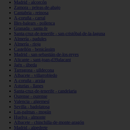
Madrid - alcorcón
Zamora - peleas-de-abajo
Cantabria - reinosa
A-coruña - carral
Illes-balears - pollença
Granada - santa-fe
Santa-cruz-de-tenerife - san-cristóbal-de-la-laguna
Almería - padules
Almería - rioja
Castellón - benicàssim
Madrid - san-sebastián-de-los-reyes
Alicante - sant-joan-d39alacant
Jaén - úbeda
Tarragona - ulldecona
Albacete - villarrobledo
A-coruña - arzúa
Asturias - llanes
Santa-cruz-de-tenerife - candelaria
Ourense - ourense
Valencia - algemesí
Sevilla - badolatosa
Las-palmas - mogán
Huelva - almonte
Albacete - chinchilla-de-monte-aragón
Madrid - alpedrete