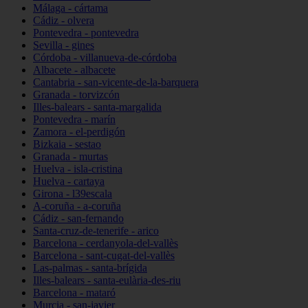
Málaga - cártama
Cádiz - olvera
Pontevedra - pontevedra
Sevilla - gines
Córdoba - villanueva-de-córdoba
Albacete - albacete
Cantabria - san-vicente-de-la-barquera
Granada - torvizcón
Illes-balears - santa-margalida
Pontevedra - marín
Zamora - el-perdigón
Bizkaia - sestao
Granada - murtas
Huelva - isla-cristina
Huelva - cartaya
Girona - l39escala
A-coruña - a-coruña
Cádiz - san-fernando
Santa-cruz-de-tenerife - arico
Barcelona - cerdanyola-del-vallès
Barcelona - sant-cugat-del-vallès
Las-palmas - santa-brígida
Illes-balears - santa-eulària-des-riu
Barcelona - mataró
Murcia - san-javier