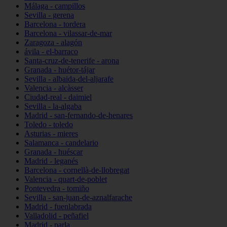
Málaga - campillos
Sevilla - gerena
Barcelona - tordera
Barcelona - vilassar-de-mar
Zaragoza - alagón
ávila - el-barraco
Santa-cruz-de-tenerife - arona
Granada - huétor-tájar
Sevilla - albaida-del-aljarafe
Valencia - alcàsser
Ciudad-real - daimiel
Sevilla - la-algaba
Madrid - san-fernando-de-henares
Toledo - toledo
Asturias - mieres
Salamanca - candelario
Granada - huéscar
Madrid - leganés
Barcelona - cornellà-de-llobregat
Valencia - quart-de-poblet
Pontevedra - tomiño
Sevilla - san-juan-de-aznalfarache
Madrid - fuenlabrada
Valladolid - peñafiel
Madrid - parla