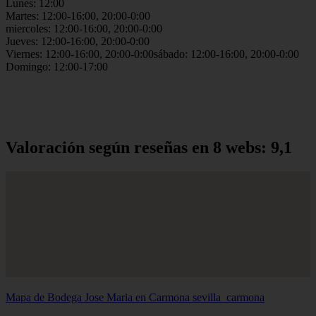
Lunes: 12:00
Martes: 12:00-16:00, 20:00-0:00
miercoles: 12:00-16:00, 20:00-0:00
Jueves: 12:00-16:00, 20:00-0:00
Viernes: 12:00-16:00, 20:00-0:00sábado: 12:00-16:00, 20:00-0:00
Domingo: 12:00-17:00
Valoración según reseñas en 8 webs: 9,1
Mapa de Bodega Jose Maria en Carmona
sevilla_carmona