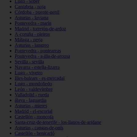
Lugo - sober
Cantabria - noja
Córdoba - puente-genil
Asturias - laviana
Pontevedra - marín
Madrid - torrejón-de-ardoz
A-coruña - oleiros
Málaga - nerja
Asturias - langreo
Pontevedra - ponteareas
Pontevedra - a-illa-de-arousa
Sevilla - sevilla
Navarra - estella-lizarra
Lugo - viveiro
Illes-balears - es-mercadal
Lugo - mondoñedo
León - valdevimbre
Valladolid - rueda
álava - laguardia
Asturias - mieres
Madrid - el-escorial
Castellón - moncofa
Santa-cruz-de-tenerife - los-llanos-de-aridane
Asturias - cangas-de-onís
Castellón - benicarló