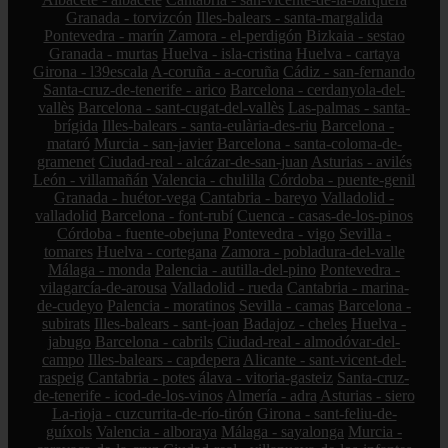
Granada - torvizcón
Illes-balears - santa-margalida
Pontevedra - marín
Zamora - el-perdigón
Bizkaia - sestao
Granada - murtas
Huelva - isla-cristina
Huelva - cartaya
Girona - l39escala
A-coruña - a-coruña
Cádiz - san-fernando
Santa-cruz-de-tenerife - arico
Barcelona - cerdanyola-del-
vallès
Barcelona - sant-cugat-del-vallès
Las-palmas - santa-
brígida
Illes-balears - santa-eulària-des-riu
Barcelona -
mataró
Murcia - san-javier
Barcelona - santa-coloma-de-
gramenet
Ciudad-real - alcázar-de-san-juan
Asturias - avilés
León - villamañán
Valencia - chulilla
Córdoba - puente-genil
Granada - huétor-vega
Cantabria - bareyo
Valladolid -
valladolid
Barcelona - font-rubí
Cuenca - casas-de-los-pinos
Córdoba - fuente-obejuna
Pontevedra - vigo
Sevilla -
tomares
Huelva - cortegana
Zamora - pobladura-del-valle
Málaga - monda
Palencia - autilla-del-pino
Pontevedra -
vilagarcía-de-arousa
Valladolid - rueda
Cantabria - marina-
de-cudeyo
Palencia - moratinos
Sevilla - camas
Barcelona -
subirats
Illes-balears - sant-joan
Badajoz - cheles
Huelva -
jabugo
Barcelona - cabrils
Ciudad-real - almodóvar-del-
campo
Illes-balears - capdepera
Alicante - sant-vicent-del-
raspeig
Cantabria - potes
álava - vitoria-gasteiz
Santa-cruz-
de-tenerife - icod-de-los-vinos
Almería - adra
Asturias - siero
La-rioja - cuzcurrita-de-río-tirón
Girona - sant-feliu-de-
guíxols
Valencia - alboraya
Málaga - sayalonga
Murcia -