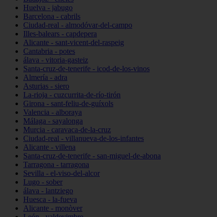
Huelva - jabugo
Barcelona - cabrils
Ciudad-real - almodóvar-del-campo
Illes-balears - capdepera
Alicante - sant-vicent-del-raspeig
Cantabria - potes
álava - vitoria-gasteiz
Santa-cruz-de-tenerife - icod-de-los-vinos
Almería - adra
Asturias - siero
La-rioja - cuzcurrita-de-río-tirón
Girona - sant-feliu-de-guíxols
Valencia - alboraya
Málaga - sayalonga
Murcia - caravaca-de-la-cruz
Ciudad-real - villanueva-de-los-infantes
Alicante - villena
Santa-cruz-de-tenerife - san-miguel-de-abona
Tarragona - tarragona
Sevilla - el-viso-del-alcor
Lugo - sober
álava - lantziego
Huesca - la-fueva
Alicante - monòver
León - valdevimbre