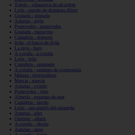
Toledo - villanueva-de-alcardete
León - puente-de-domingo-flórez
Granada - granada
Asturias - gijón
Pontevedra - pontevedra
Granada - maracena
Cantabria - riotuerto
ávila - el-barco-de-ávila
La-rioja - haro
A-coruña - a-coruña
León - león
Cantabria - santander
A-coruña - santiago-de-compostela
Málaga - torremolinos
Murcia - murcia
Asturias - oviedo
Pontevedra - vigo
Almería - roquetas-de-mar
Cantabria - laredo
León - san-andrés-del-rabanedo
Asturias - aller
Ourense - allariz
A-coruña - ribeira
Asturias - siero
A-coruña - narón