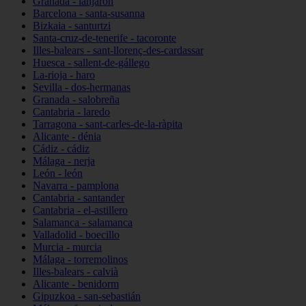
Granada - lanjarón
Barcelona - santa-susanna
Bizkaia - santurtzi
Santa-cruz-de-tenerife - tacoronte
Illes-balears - sant-llorenç-des-cardassar
Huesca - sallent-de-gállego
La-rioja - haro
Sevilla - dos-hermanas
Granada - salobreña
Cantabria - laredo
Tarragona - sant-carles-de-la-ràpita
Alicante - dénia
Cádiz - cádiz
Málaga - nerja
León - león
Navarra - pamplona
Cantabria - santander
Cantabria - el-astillero
Salamanca - salamanca
Valladolid - boecillo
Murcia - murcia
Málaga - torremolinos
Illes-balears - calvià
Alicante - benidorm
Gipuzkoa - san-sebastián