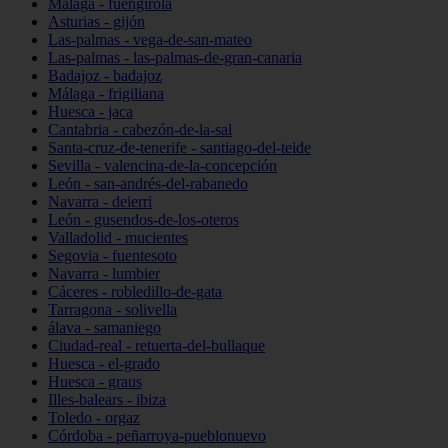
Málaga - fuengirola
Asturias - gijón
Las-palmas - vega-de-san-mateo
Las-palmas - las-palmas-de-gran-canaria
Badajoz - badajoz
Málaga - frigiliana
Huesca - jaca
Cantabria - cabezón-de-la-sal
Santa-cruz-de-tenerife - santiago-del-teide
Sevilla - valencina-de-la-concepción
León - san-andrés-del-rabanedo
Navarra - deierri
León - gusendos-de-los-oteros
Valladolid - mucientes
Segovia - fuentesoto
Navarra - lumbier
Cáceres - robledillo-de-gata
Tarragona - solivella
álava - samaniego
Ciudad-real - retuerta-del-bullaque
Huesca - el-grado
Huesca - graus
Illes-balears - ibiza
Toledo - orgaz
Córdoba - peñarroya-pueblonuevo