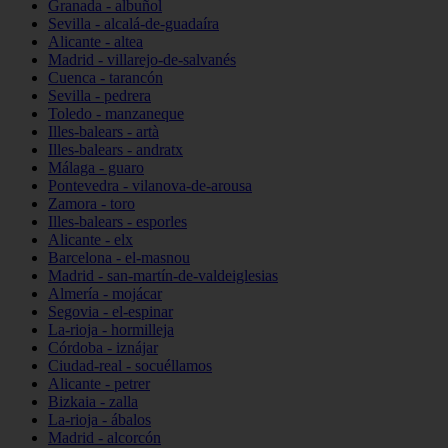
Granada - albuñol
Sevilla - alcalá-de-guadaíra
Alicante - altea
Madrid - villarejo-de-salvanés
Cuenca - tarancón
Sevilla - pedrera
Toledo - manzaneque
Illes-balears - artà
Illes-balears - andratx
Málaga - guaro
Pontevedra - vilanova-de-arousa
Zamora - toro
Illes-balears - esporles
Alicante - elx
Barcelona - el-masnou
Madrid - san-martín-de-valdeiglesias
Almería - mojácar
Segovia - el-espinar
La-rioja - hormilleja
Córdoba - iznájar
Ciudad-real - socuéllamos
Alicante - petrer
Bizkaia - zalla
La-rioja - ábalos
Madrid - alcorcón