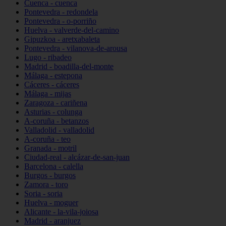
Cuenca - cuenca
Pontevedra - redondela
Pontevedra - o-porriño
Huelva - valverde-del-camino
Gipuzkoa - aretxabaleta
Pontevedra - vilanova-de-arousa
Lugo - ribadeo
Madrid - boadilla-del-monte
Málaga - estepona
Cáceres - cáceres
Málaga - mijas
Zaragoza - cariñena
Asturias - colunga
A-coruña - betanzos
Valladolid - valladolid
A-coruña - teo
Granada - motril
Ciudad-real - alcázar-de-san-juan
Barcelona - calella
Burgos - burgos
Zamora - toro
Soria - soria
Huelva - moguer
Alicante - la-vila-joiosa
Madrid - aranjuez