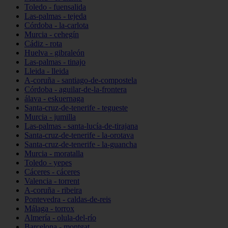
Toledo - fuensalida
Las-palmas - tejeda
Córdoba - la-carlota
Murcia - cehegín
Cádiz - rota
Huelva - gibraleón
Las-palmas - tinajo
Lleida - lleida
A-coruña - santiago-de-compostela
Córdoba - aguilar-de-la-frontera
álava - eskuernaga
Santa-cruz-de-tenerife - tegueste
Murcia - jumilla
Las-palmas - santa-lucía-de-tirajana
Santa-cruz-de-tenerife - la-orotava
Santa-cruz-de-tenerife - la-guancha
Murcia - moratalla
Toledo - yepes
Cáceres - cáceres
Valencia - torrent
A-coruña - ribeira
Pontevedra - caldas-de-reis
Málaga - torrox
Almería - olula-del-río
Barcelona - montgat