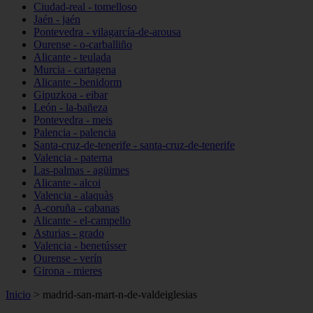
Ciudad-real - tomelloso
Jaén - jaén
Pontevedra - vilagarcía-de-arousa
Ourense - o-carballiño
Alicante - teulada
Murcia - cartagena
Alicante - benidorm
Gipuzkoa - eibar
León - la-bañeza
Pontevedra - meis
Palencia - palencia
Santa-cruz-de-tenerife - santa-cruz-de-tenerife
Valencia - paterna
Las-palmas - agüimes
Alicante - alcoi
Valencia - alaquàs
A-coruña - cabanas
Alicante - el-campello
Asturias - grado
Valencia - benetússer
Ourense - verín
Girona - mieres
Inicio
>
madrid-san-mart-n-de-valdeiglesias