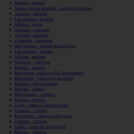
Burgos - burgos
Santa-cruz-de-tenerife - puerto-de-la-cruz
Almería - almería
Las-palmas - la-oliva
Málaga - mijas
Granada - granada
Alicante - alicante
Zaragoza - zaragoza
Illes-balears - palma-de-mallorca
Las-palmas - teguise
Málaga - málaga
Valencia - valencia
Madrid - madrid
Barcelona - palau-solità-i-plegamans
Barcelona - vilanova-i-la-geltrú
Málaga - vélez-málaga
Bizkaia - bilbao
Illes-balears - campos
Huesca - huesca
León - valencia-de-don-juan
Asturias - oviedo
Barcelona - vilanova-del-camí
Zamora - zamora
Cádiz - conil-de-la-frontera
Málaga - cártama