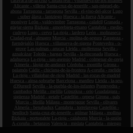
caravaca-de-la-cruz
Ciudad-real - villanueva-de-los-infantes
Alicante - villena
Santa-cruz-de-tenerife - san-miguel-de-
abona
Tarragona - tarragona
Sevilla - el-viso-del-alcor
Lugo
- sober
álava - lantziego
Huesca - la-fueva
Alicante -
monòver
León - valdevimbre
Tarragona - calafell
Granada -
güejar-sierra
Bizkaia - amorebieta-etxano
Cantabria - medio-
cudeyo
Lugo - cervo
La-rioja - lardero
León - molinaseca
Ciudad-real - almagro
Murcia - molina-de-segura
Zaragoza -
fuendejalón
Huesca - villanueva-de-sigena
Pontevedra - o-
grove
Las-palmas - arucas
Lleida - mollerussa
Sevilla -
aznalcázar
Toledo - bargas
Sevilla - la-rinconada
Huesca -
adahuesca
La-rioja - san-asensio
Madrid - colmenar-de-oreja
Almería - láujar-de-andarax
Córdoba - montilla
Girona -
palamós
Cádiz - chiclana-de-la-frontera
A-coruña - melide
La-rioja - villalobar-de-rioja
Madrid - las-rozas-de-madrid
Huesca - aínsa-sobrarbe
Barcelona - manlleu
Lleida - la-seu-
d39urgell
Sevilla - la-puebla-de-los-infantes
Pontevedra -
cambados
Melilla - melilla
Gipuzkoa - orio
Guadalajara -
sigüenza
Madrid - getafe
Castellón - orpesa
Girona - pals
Murcia - librilla
Málaga - montejaque
Sevilla - olivares
Almería - benahadux
Cantabria - torrelavega
Castellón -
benlloch
Santa-cruz-de-tenerife - güímar
Málaga - mollina
Bizkaia - portugalete
La-rioja - calahorra
Murcia - la-unión
A-coruña - betanzos
Valencia - mislata
Cantabria - miengo
Granada - gor
La-rioja - tirgo
Valladolid - villanueva-de-