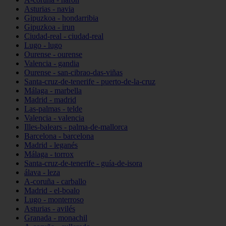
Asturias - navia
Gipuzkoa - hondarribia
Gipuzkoa - irun
Ciudad-real - ciudad-real
Lugo - lugo
Ourense - ourense
Valencia - gandia
Ourense - san-cibrao-das-viñas
Santa-cruz-de-tenerife - puerto-de-la-cruz
Málaga - marbella
Madrid - madrid
Las-palmas - telde
Valencia - valencia
Illes-balears - palma-de-mallorca
Barcelona - barcelona
Madrid - leganés
Málaga - torrox
Santa-cruz-de-tenerife - guía-de-isora
álava - leza
A-coruña - carballo
Madrid - el-boalo
Lugo - monterroso
Asturias - avilés
Granada - monachil