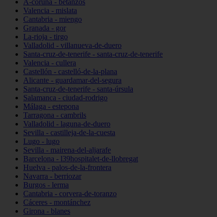
A-coruña - betanzos
Valencia - mislata
Cantabria - miengo
Granada - gor
La-rioja - tirgo
Valladolid - villanueva-de-duero
Santa-cruz-de-tenerife - santa-cruz-de-tenerife
Valencia - cullera
Castellón - castelló-de-la-plana
Alicante - guardamar-del-segura
Santa-cruz-de-tenerife - santa-úrsula
Salamanca - ciudad-rodrigo
Málaga - estepona
Tarragona - cambrils
Valladolid - laguna-de-duero
Sevilla - castilleja-de-la-cuesta
Lugo - lugo
Sevilla - mairena-del-aljarafe
Barcelona - l39hospitalet-de-llobregat
Huelva - palos-de-la-frontera
Navarra - berriozar
Burgos - lerma
Cantabria - corvera-de-toranzo
Cáceres - montánchez
Girona - blanes