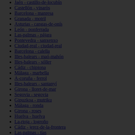
Jaén - castillo-de-locubín
Castellón - vinaròs
Barcelona - manresa
Granada - motril
Asturias - cangas-de-onís
León - ponferrada
Las-palmas - pájara
Pontevedra - sanxenxo
Ciudad-real - ciudad-real
Barcelona - calella
Illes-balears - maó-mahón
Illes-balears - sóller
Cádiz - chipiona
Málaga - marbella
A-coruña - ferrol
Illes-balears - santanyí
Girona - lloret-de-mar
Segovia - segovia
Gipuzkoa - mutriku
Málaga - ronda
Girona - roses
Huelva - huelva
La-rioja - logroño
Cádiz - jerez-de-la-frontera
Las-palmas - tías