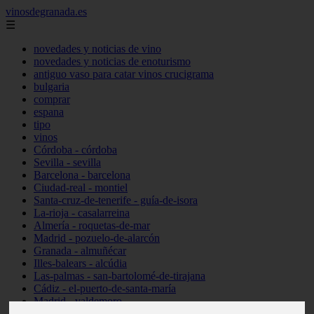
vinosdegranada.es
☰
novedades y noticias de vino
novedades y noticias de enoturismo
antiguo vaso para catar vinos crucigrama
bulgaria
comprar
espana
tipo
vinos
Córdoba - córdoba
Sevilla - sevilla
Barcelona - barcelona
Ciudad-real - montiel
Santa-cruz-de-tenerife - guía-de-isora
La-rioja - casalarreina
Almería - roquetas-de-mar
Madrid - pozuelo-de-alarcón
Granada - almuñécar
Illes-balears - alcúdia
Las-palmas - san-bartolomé-de-tirajana
Cádiz - el-puerto-de-santa-maría
Madrid - valdemoro
Granada - pulianas