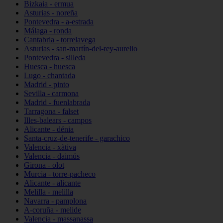
Bizkaia - ermua
Asturias - noreña
Pontevedra - a-estrada
Málaga - ronda
Cantabria - torrelavega
Asturias - san-martín-del-rey-aurelio
Pontevedra - silleda
Huesca - huesca
Lugo - chantada
Madrid - pinto
Sevilla - carmona
Madrid - fuenlabrada
Tarragona - falset
Illes-balears - campos
Alicante - dénia
Santa-cruz-de-tenerife - garachico
Valencia - xàtiva
Valencia - daimús
Girona - olot
Murcia - torre-pacheco
Alicante - alicante
Melilla - melilla
Navarra - pamplona
A-coruña - melide
Valencia - massanassa