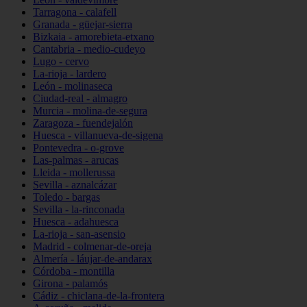
Tarragona - calafell
Granada - güejar-sierra
Bizkaia - amorebieta-etxano
Cantabria - medio-cudeyo
Lugo - cervo
La-rioja - lardero
León - molinaseca
Ciudad-real - almagro
Murcia - molina-de-segura
Zaragoza - fuendejalón
Huesca - villanueva-de-sigena
Pontevedra - o-grove
Las-palmas - arucas
Lleida - mollerussa
Sevilla - aznalcázar
Toledo - bargas
Sevilla - la-rinconada
Huesca - adahuesca
La-rioja - san-asensio
Madrid - colmenar-de-oreja
Almería - láujar-de-andarax
Córdoba - montilla
Girona - palamós
Cádiz - chiclana-de-la-frontera