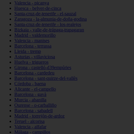
Valencia - picanya
Huesca - belver-de-cinca
Santa-cruz-de-tenerife - el-sauzal
Zaragoza - la-almunia-de-doña-godina
Santa-cruz-de-tenerife - los-realejos
Bizkaia - valle-de-trápaga-trapagaran
Madrid - valdemorillo
Valencia - manises
Barcelona - terrassa
Lleida - tremp
Asturias - villaviciosa
Huelva - trigueros
Girona - castelló-d39empúries
Barcelona - cardedeu
Barcelona - sant-quirze-del-vallès
Córdoba - baena
Alicante - el-campello
Barcelona - gavà
Murcia - abanilla
Ourense - o-carballiño
Barcelona - sabadell
Madrid - torrejón-de-ardoz
Teruel - alcorisa
Valencia - alfafar
Málaga - campillos