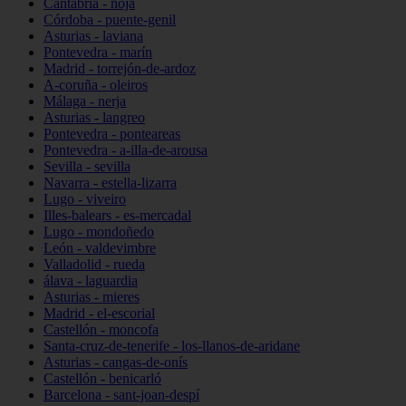
Cantabria - noja
Córdoba - puente-genil
Asturias - laviana
Pontevedra - marín
Madrid - torrejón-de-ardoz
A-coruña - oleiros
Málaga - nerja
Asturias - langreo
Pontevedra - ponteareas
Pontevedra - a-illa-de-arousa
Sevilla - sevilla
Navarra - estella-lizarra
Lugo - viveiro
Illes-balears - es-mercadal
Lugo - mondoñedo
León - valdevimbre
Valladolid - rueda
álava - laguardia
Asturias - mieres
Madrid - el-escorial
Castellón - moncofa
Santa-cruz-de-tenerife - los-llanos-de-aridane
Asturias - cangas-de-onís
Castellón - benicarló
Barcelona - sant-joan-despí