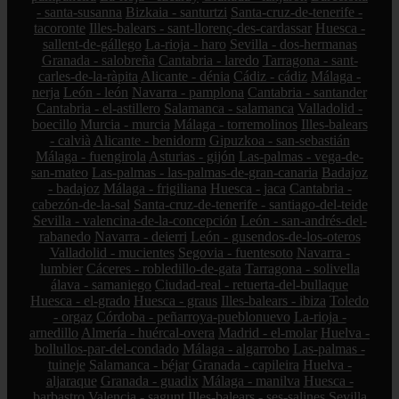
- santa-susanna
Bizkaia - santurtzi
Santa-cruz-de-tenerife -
tacoronte
Illes-balears - sant-llorenç-des-cardassar
Huesca -
sallent-de-gállego
La-rioja - haro
Sevilla - dos-hermanas
Granada - salobreña
Cantabria - laredo
Tarragona - sant-
carles-de-la-ràpita
Alicante - dénia
Cádiz - cádiz
Málaga -
nerja
León - león
Navarra - pamplona
Cantabria - santander
Cantabria - el-astillero
Salamanca - salamanca
Valladolid -
boecillo
Murcia - murcia
Málaga - torremolinos
Illes-balears
- calvià
Alicante - benidorm
Gipuzkoa - san-sebastián
Málaga - fuengirola
Asturias - gijón
Las-palmas - vega-de-
san-mateo
Las-palmas - las-palmas-de-gran-canaria
Badajoz
- badajoz
Málaga - frigiliana
Huesca - jaca
Cantabria -
cabezón-de-la-sal
Santa-cruz-de-tenerife - santiago-del-teide
Sevilla - valencina-de-la-concepción
León - san-andrés-del-
rabanedo
Navarra - deierri
León - gusendos-de-los-oteros
Valladolid - mucientes
Segovia - fuentesoto
Navarra -
lumbier
Cáceres - robledillo-de-gata
Tarragona - solivella
álava - samaniego
Ciudad-real - retuerta-del-bullaque
Huesca - el-grado
Huesca - graus
Illes-balears - ibiza
Toledo
- orgaz
Córdoba - peñarroya-pueblonuevo
La-rioja -
arnedillo
Almería - huércal-overa
Madrid - el-molar
Huelva -
bollullos-par-del-condado
Málaga - algarrobo
Las-palmas -
tuineje
Salamanca - béjar
Granada - capileira
Huelva -
aljaraque
Granada - guadix
Málaga - manilva
Huesca -
barbastro
Valencia - sagunt
Illes-balears - ses-salines
Sevilla