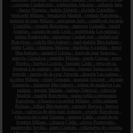
- carmona
Ciudad-real - valdepeñas
Alicante - orihuela
Jaén
- baeza
Navarra - tudela
Almería - el-ejido
Castellón -
benicarló
Málaga - benahavís
Madrid - coslada
Barcelona -
malgrat-de-mar
Málaga - antequera
Jaén - castillo-de-locubín
Castellón - vinaròs
Barcelona - manresa
Granada - motril
Asturias - cangas-de-onís
León - ponferrada
Las-palmas -
pájara
Pontevedra - sanxenxo
Ciudad-real - ciudad-real
Barcelona - calella
Illes-balears - maó-mahón
Illes-balears -
sóller
Cádiz - chipiona
Málaga - marbella
A-coruña - ferrol
Illes-balears - santanyí
Girona - lloret-de-mar
Segovia -
segovia
Gipuzkoa - mutriku
Málaga - ronda
Girona - roses
Huelva - huelva
La-rioja - logroño
Cádiz - jerez-de-la-
frontera
Las-palmas - tías
Burgos - burgos
Santa-cruz-de-
tenerife - puerto-de-la-cruz
Almería - almería
Las-palmas -
la-oliva
Málaga - mijas
Granada - granada
Alicante - alicante
Zaragoza - zaragoza
Illes-balears - palma-de-mallorca
Las-
palmas - teguise
Málaga - málaga
Valencia - valencia
Madrid - madrid
Barcelona - palau-solità-i-plegamans
Barcelona - vilanova-i-la-geltrú
Málaga - vélez-málaga
Bizkaia - bilbao
Illes-balears - campos
Huesca - huesca
León - valencia-de-don-juan
Asturias - oviedo
Barcelona -
vilanova-del-camí
Zamora - zamora
Cádiz - conil-de-la-
frontera
Málaga - cártama
Cádiz - olvera
Pontevedra -
pontevedra
Sevilla - gines
Córdoba - villanueva-de-córdoba
Albacete - albacete
Cantabria - san-vicente-de-la-barquera