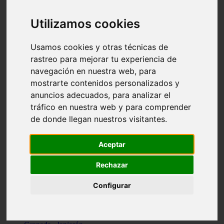
Santa-cruz-de-tenerife - los-llanos-de-aridane
Cantabria - suances
Utilizamos cookies
Sevilla - bormujos
Granada - monachil
Málaga - júzcar
Usamos cookies y otras técnicas de
Huesca - isábena
rastreo para mejorar tu experiencia de
Huesca - alquézar
navegación en nuestra web, para
Huesca - castejón-de-sos
Lleida - alt-àneu
mostrarte contenidos personalizados y
Sevilla - marinaleda
anuncios adecuados, para analizar el
Córdoba - almedinilla
tráfico en nuestra web y para comprender
Navarra - zangoza
Cantabria - arenas-de-iguña
de donde llegan nuestros visitantes.
Barcelona - la-pobla-de-lillet
Murcia - cartagena
Las-palmas - yaiza
Aceptar
Madrid - nuevo-baztán
Sevilla - arahal
Rechazar
Málaga - istán
Valladolid - fuensaldaña
Configurar
Sevilla - salteras
Huesca - biescas
Granada - pampaneira
La-rioja - ezcaray