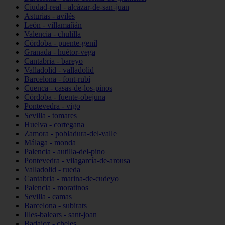
Ciudad-real - alcázar-de-san-juan
Asturias - avilés
León - villamañán
Valencia - chulilla
Córdoba - puente-genil
Granada - huétor-vega
Cantabria - bareyo
Valladolid - valladolid
Barcelona - font-rubí
Cuenca - casas-de-los-pinos
Córdoba - fuente-obejuna
Pontevedra - vigo
Sevilla - tomares
Huelva - cortegana
Zamora - pobladura-del-valle
Málaga - monda
Palencia - autilla-del-pino
Pontevedra - vilagarcía-de-arousa
Valladolid - rueda
Cantabria - marina-de-cudeyo
Palencia - moratinos
Sevilla - camas
Barcelona - subirats
Illes-balears - sant-joan
Badajoz - cheles