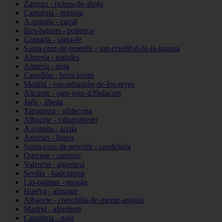
Zamora - peleas-de-abajo
Cantabria - reinosa
A-coruña - carral
Illes-balears - pollença
Granada - santa-fe
Santa-cruz-de-tenerife - san-cristóbal-de-la-laguna
Almería - padules
Almería - rioja
Castellón - benicàssim
Madrid - san-sebastián-de-los-reyes
Alicante - sant-joan-d39alacant
Jaén - úbeda
Tarragona - ulldecona
Albacete - villarrobledo
A-coruña - arzúa
Asturias - llanes
Santa-cruz-de-tenerife - candelaria
Ourense - ourense
Valencia - algemesí
Sevilla - badolatosa
Las-palmas - mogán
Huelva - almonte
Albacete - chinchilla-de-monte-aragón
Madrid - alpedrete
Cantabria - noja