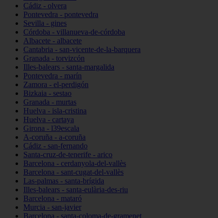
Cádiz - olvera
Pontevedra - pontevedra
Sevilla - gines
Córdoba - villanueva-de-córdoba
Albacete - albacete
Cantabria - san-vicente-de-la-barquera
Granada - torvizcón
Illes-balears - santa-margalida
Pontevedra - marín
Zamora - el-perdigón
Bizkaia - sestao
Granada - murtas
Huelva - isla-cristina
Huelva - cartaya
Girona - l39escala
A-coruña - a-coruña
Cádiz - san-fernando
Santa-cruz-de-tenerife - arico
Barcelona - cerdanyola-del-vallès
Barcelona - sant-cugat-del-vallès
Las-palmas - santa-brígida
Illes-balears - santa-eulària-des-riu
Barcelona - mataró
Murcia - san-javier
Barcelona - santa-coloma-de-gramenet