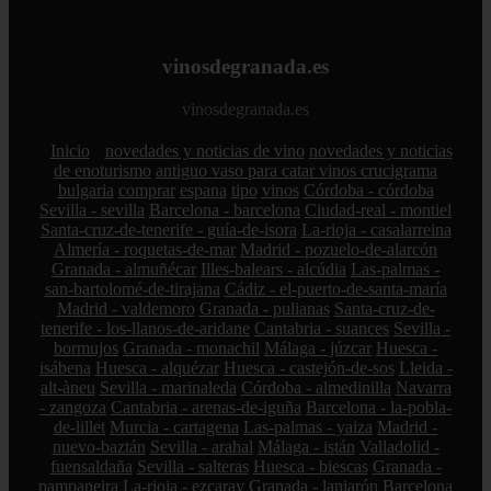
vinosdegranada.es
vinosdegranada.es
Inicio
novedades y noticias de vino
novedades y noticias
de enoturismo
antiguo vaso para catar vinos crucigrama
bulgaria
comprar
espana
tipo
vinos
Córdoba - córdoba
Sevilla - sevilla
Barcelona - barcelona
Ciudad-real - montiel
Santa-cruz-de-tenerife - guía-de-isora
La-rioja - casalarreina
Almería - roquetas-de-mar
Madrid - pozuelo-de-alarcón
Granada - almuñécar
Illes-balears - alcúdia
Las-palmas -
san-bartolomé-de-tirajana
Cádiz - el-puerto-de-santa-maría
Madrid - valdemoro
Granada - pulianas
Santa-cruz-de-
tenerife - los-llanos-de-aridane
Cantabria - suances
Sevilla -
bormujos
Granada - monachil
Málaga - júzcar
Huesca -
isábena
Huesca - alquézar
Huesca - castejón-de-sos
Lleida -
alt-àneu
Sevilla - marinaleda
Córdoba - almedinilla
Navarra
- zangoza
Cantabria - arenas-de-iguña
Barcelona - la-pobla-
de-lillet
Murcia - cartagena
Las-palmas - yaiza
Madrid -
nuevo-baztán
Sevilla - arahal
Málaga - istán
Valladolid -
fuensaldaña
Sevilla - salteras
Huesca - biescas
Granada -
pampaneira
La-rioja - ezcaray
Granada - lanjarón
Barcelona