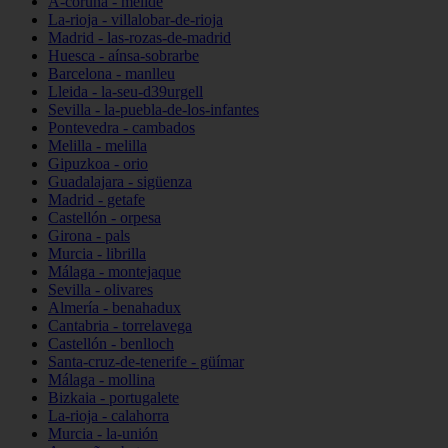
A-coruña - melide
La-rioja - villalobar-de-rioja
Madrid - las-rozas-de-madrid
Huesca - aínsa-sobrarbe
Barcelona - manlleu
Lleida - la-seu-d39urgell
Sevilla - la-puebla-de-los-infantes
Pontevedra - cambados
Melilla - melilla
Gipuzkoa - orio
Guadalajara - sigüenza
Madrid - getafe
Castellón - orpesa
Girona - pals
Murcia - librilla
Málaga - montejaque
Sevilla - olivares
Almería - benahadux
Cantabria - torrelavega
Castellón - benlloch
Santa-cruz-de-tenerife - güímar
Málaga - mollina
Bizkaia - portugalete
La-rioja - calahorra
Murcia - la-unión