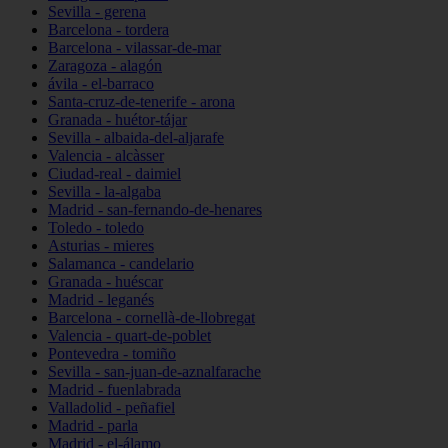
Sevilla - gerena
Barcelona - tordera
Barcelona - vilassar-de-mar
Zaragoza - alagón
ávila - el-barraco
Santa-cruz-de-tenerife - arona
Granada - huétor-tájar
Sevilla - albaida-del-aljarafe
Valencia - alcàsser
Ciudad-real - daimiel
Sevilla - la-algaba
Madrid - san-fernando-de-henares
Toledo - toledo
Asturias - mieres
Salamanca - candelario
Granada - huéscar
Madrid - leganés
Barcelona - cornellà-de-llobregat
Valencia - quart-de-poblet
Pontevedra - tomiño
Sevilla - san-juan-de-aznalfarache
Madrid - fuenlabrada
Valladolid - peñafiel
Madrid - parla
Madrid - el-álamo