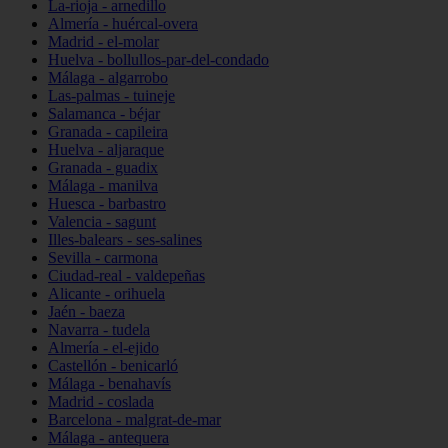
La-rioja - arnedillo
Almería - huércal-overa
Madrid - el-molar
Huelva - bollullos-par-del-condado
Málaga - algarrobo
Las-palmas - tuineje
Salamanca - béjar
Granada - capileira
Huelva - aljaraque
Granada - guadix
Málaga - manilva
Huesca - barbastro
Valencia - sagunt
Illes-balears - ses-salines
Sevilla - carmona
Ciudad-real - valdepeñas
Alicante - orihuela
Jaén - baeza
Navarra - tudela
Almería - el-ejido
Castellón - benicarló
Málaga - benahavís
Madrid - coslada
Barcelona - malgrat-de-mar
Málaga - antequera