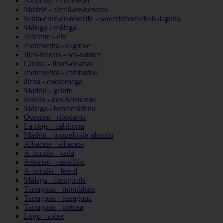
A-coruña - culleredo
Madrid - alcalá-de-henares
Santa-cruz-de-tenerife - san-cristóbal-de-la-laguna
Málaga - málaga
Alicante - elx
Pontevedra - o-grove
Illes-balears - ses-salines
Girona - lloret-de-mar
Pontevedra - cambados
álava - eskuernaga
Madrid - getafe
Sevilla - dos-hermanas
Málaga - benalmádena
Ourense - ribadavia
La-rioja - calahorra
Madrid - pozuelo-de-alarcón
Albacete - albacete
A-coruña - sada
Asturias - castrillón
A-coruña - ferrol
Málaga - fuengirola
Tarragona - montblanc
Tarragona - tarragona
Tarragona - tortosa
Lugo - sober