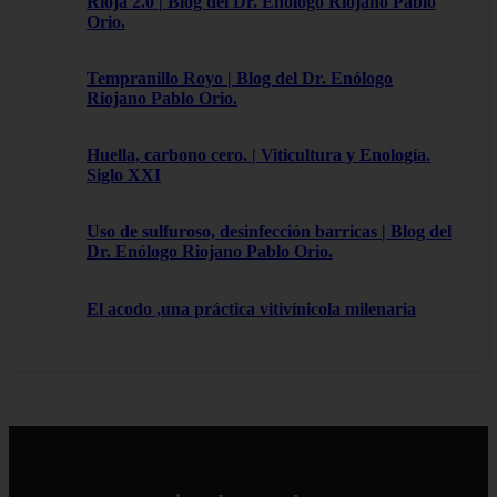
Rioja 2.0 | Blog del Dr. Enólogo Riojano Pablo
Orio.
Tempranillo Royo | Blog del Dr. Enólogo
Riojano Pablo Orio.
Huella, carbono cero. | Viticultura y Enología.
Siglo XXI
Uso de sulfuroso, desinfección barricas | Blog del
Dr. Enólogo Riojano Pablo Orio.
El acodo ,una práctica vitivínicola milenaria