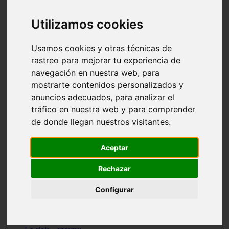
Granada - pulianas
Santa-cruz-de-tenerife - los-llanos-de-aridane
Utilizamos cookies
Cantabria - suances
Sevilla - bormujos
Granada - monachil
Usamos cookies y otras técnicas de
Málaga - júzcar
rastreo para mejorar tu experiencia de
Huesca - isábena
navegación en nuestra web, para
Huesca - alquézar
Huesca - castejón-de-sos
mostrarte contenidos personalizados y
Lleida - alt-àneu
anuncios adecuados, para analizar el
Sevilla - marinaleda
tráfico en nuestra web y para comprender
Córdoba - almedinilla
Navarra - zangoza
de donde llegan nuestros visitantes.
Cantabria - arenas-de-iguña
Barcelona - la-pobla-de-lillet
Murcia - cartagena
Aceptar
Las-palmas - yaiza
Madrid - nuevo-baztán
Rechazar
Sevilla - arahal
Málaga - istán
Configurar
Valladolid - fuensaldaña
Sevilla - salteras
Huesca - biescas
Granada - pampaneira