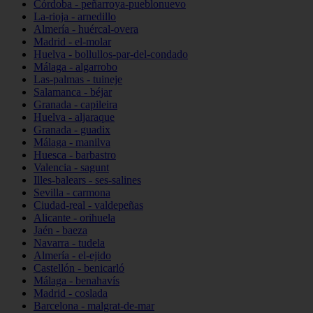
Córdoba - peñarroya-pueblonuevo
La-rioja - arnedillo
Almería - huércal-overa
Madrid - el-molar
Huelva - bollullos-par-del-condado
Málaga - algarrobo
Las-palmas - tuineje
Salamanca - béjar
Granada - capileira
Huelva - aljaraque
Granada - guadix
Málaga - manilva
Huesca - barbastro
Valencia - sagunt
Illes-balears - ses-salines
Sevilla - carmona
Ciudad-real - valdepeñas
Alicante - orihuela
Jaén - baeza
Navarra - tudela
Almería - el-ejido
Castellón - benicarló
Málaga - benahavís
Madrid - coslada
Barcelona - malgrat-de-mar