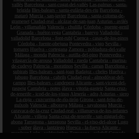
vallès
Barcelona - sant-cugat-del-vallès
Las-palmas - santa-
brígida
Illes-balears - santa-eulària-des-riu
Barcelona -
mataró
Murcia - san-javier
Barcelona - santa-coloma-de-
gramenet
Ciudad-real - alcázar-de-san-juan
Asturias - avilés
León - villamañán
Valencia - chulilla
Córdoba - puente-genil
Granada - huétor-vega
Cantabria - bareyo
Valladolid -
valladolid
Barcelona - font-rubí
Cuenca - casas-de-los-pinos
Córdoba - fuente-obejuna
Pontevedra - vigo
Sevilla -
tomares
Huelva - cortegana
Zamora - pobladura-del-valle
Málaga - monda
Palencia - autilla-del-pino
Pontevedra -
vilagarcía-de-arousa
Valladolid - rueda
Cantabria - marina-
de-cudeyo
Palencia - moratinos
Sevilla - camas
Barcelona -
subirats
Illes-balears - sant-joan
Badajoz - cheles
Huelva -
jabugo
Barcelona - cabrils
Ciudad-real - almodóvar-del-
campo
Illes-balears - capdepera
Alicante - sant-vicent-del-
raspeig
Cantabria - potes
álava - vitoria-gasteiz
Santa-cruz-
de-tenerife - icod-de-los-vinos
Almería - adra
Asturias - siero
La-rioja - cuzcurrita-de-río-tirón
Girona - sant-feliu-de-
guíxols
Valencia - alboraya
Málaga - sayalonga
Murcia -
caravaca-de-la-cruz
Ciudad-real - villanueva-de-los-infantes
Alicante - villena
Santa-cruz-de-tenerife - san-miguel-de-
abona
Tarragona - tarragona
Sevilla - el-viso-del-alcor
Lugo
- sober
álava - lantziego
Huesca - la-fueva
Alicante -
monòver
León - valdevimbre
Tarragona - calafell
Granada -
güejar-sierra
Bizkaia - amorebieta-etxano
Cantabria - medio-