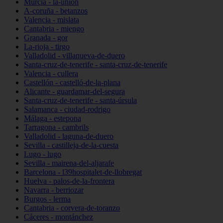
Murcia - la-unión
A-coruña - betanzos
Valencia - mislata
Cantabria - miengo
Granada - gor
La-rioja - tirgo
Valladolid - villanueva-de-duero
Santa-cruz-de-tenerife - santa-cruz-de-tenerife
Valencia - cullera
Castellón - castelló-de-la-plana
Alicante - guardamar-del-segura
Santa-cruz-de-tenerife - santa-úrsula
Salamanca - ciudad-rodrigo
Málaga - estepona
Tarragona - cambrils
Valladolid - laguna-de-duero
Sevilla - castilleja-de-la-cuesta
Lugo - lugo
Sevilla - mairena-del-aljarafe
Barcelona - l39hospitalet-de-llobregat
Huelva - palos-de-la-frontera
Navarra - berriozar
Burgos - lerma
Cantabria - corvera-de-toranzo
Cáceres - montánchez