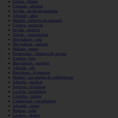
Girona - blanes
Granada - albuñol
Sevilla - alcalá-de-guadaíra
Alicante - altea
Madrid - villarejo-de-salvanés
Cuenca - tarancón
Sevilla - pedrera
Toledo - manzaneque
Illes-balears - artà
Illes-balears - andratx
Málaga - guaro
Pontevedra - vilanova-de-arousa
Zamora - toro
Illes-balears - esporles
Alicante - elx
Barcelona - el-masnou
Madrid - san-martín-de-valdeiglesias
Almería - mojácar
Segovia - el-espinar
La-rioja - hormilleja
Córdoba - iznájar
Ciudad-real - socuéllamos
Alicante - petrer
Bizkaia - zalla
La-rioja - ábalos