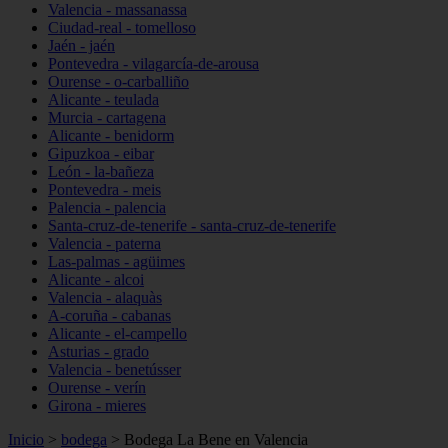
Valencia - massanassa
Ciudad-real - tomelloso
Jaén - jaén
Pontevedra - vilagarcía-de-arousa
Ourense - o-carballiño
Alicante - teulada
Murcia - cartagena
Alicante - benidorm
Gipuzkoa - eibar
León - la-bañeza
Pontevedra - meis
Palencia - palencia
Santa-cruz-de-tenerife - santa-cruz-de-tenerife
Valencia - paterna
Las-palmas - agüimes
Alicante - alcoi
Valencia - alaquàs
A-coruña - cabanas
Alicante - el-campello
Asturias - grado
Valencia - benetússer
Ourense - verín
Girona - mieres
Inicio
>
bodega
>
Bodega La Bene en Valencia