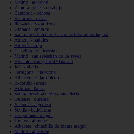
Madrid - alcorcón
Zamora - peleas-de-abajo
Cantabria - reinosa
A-coruña - carral
Illes-balears - pollença
Granada - santa-fe
Santa-cruz-de-tenerife - san-cristóbal-de-la-laguna
Almería - padules
Almería - rioja
Castellón - benicàssim
Madrid - san-sebastián-de-los-reyes
Alicante - sant-joan-d39alacant
Jaén - úbeda
Tarragona - ulldecona
Albacete - villarrobledo
A-coruña - arzúa
Asturias - llanes
Santa-cruz-de-tenerife - candelaria
Ourense - ourense
Valencia - algemesí
Sevilla - badolatosa
Las-palmas - mogán
Huelva - almonte
Albacete - chinchilla-de-monte-aragón
Madrid - alpedrete