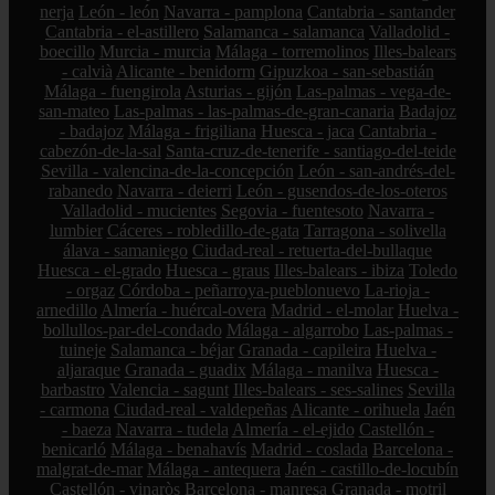
nerja
León - león
Navarra - pamplona
Cantabria - santander
Cantabria - el-astillero
Salamanca - salamanca
Valladolid -
boecillo
Murcia - murcia
Málaga - torremolinos
Illes-balears
- calvià
Alicante - benidorm
Gipuzkoa - san-sebastián
Málaga - fuengirola
Asturias - gijón
Las-palmas - vega-de-
san-mateo
Las-palmas - las-palmas-de-gran-canaria
Badajoz
- badajoz
Málaga - frigiliana
Huesca - jaca
Cantabria -
cabezón-de-la-sal
Santa-cruz-de-tenerife - santiago-del-teide
Sevilla - valencina-de-la-concepción
León - san-andrés-del-
rabanedo
Navarra - deierri
León - gusendos-de-los-oteros
Valladolid - mucientes
Segovia - fuentesoto
Navarra -
lumbier
Cáceres - robledillo-de-gata
Tarragona - solivella
álava - samaniego
Ciudad-real - retuerta-del-bullaque
Huesca - el-grado
Huesca - graus
Illes-balears - ibiza
Toledo
- orgaz
Córdoba - peñarroya-pueblonuevo
La-rioja -
arnedillo
Almería - huércal-overa
Madrid - el-molar
Huelva -
bollullos-par-del-condado
Málaga - algarrobo
Las-palmas -
tuineje
Salamanca - béjar
Granada - capileira
Huelva -
aljaraque
Granada - guadix
Málaga - manilva
Huesca -
barbastro
Valencia - sagunt
Illes-balears - ses-salines
Sevilla
- carmona
Ciudad-real - valdepeñas
Alicante - orihuela
Jaén
- baeza
Navarra - tudela
Almería - el-ejido
Castellón -
benicarló
Málaga - benahavís
Madrid - coslada
Barcelona -
malgrat-de-mar
Málaga - antequera
Jaén - castillo-de-locubín
Castellón - vinaròs
Barcelona - manresa
Granada - motril