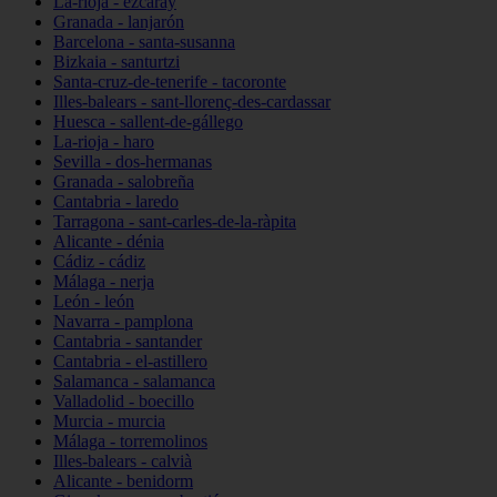
La-rioja - ezcaray
Granada - lanjarón
Barcelona - santa-susanna
Bizkaia - santurtzi
Santa-cruz-de-tenerife - tacoronte
Illes-balears - sant-llorenç-des-cardassar
Huesca - sallent-de-gállego
La-rioja - haro
Sevilla - dos-hermanas
Granada - salobreña
Cantabria - laredo
Tarragona - sant-carles-de-la-ràpita
Alicante - dénia
Cádiz - cádiz
Málaga - nerja
León - león
Navarra - pamplona
Cantabria - santander
Cantabria - el-astillero
Salamanca - salamanca
Valladolid - boecillo
Murcia - murcia
Málaga - torremolinos
Illes-balears - calvià
Alicante - benidorm