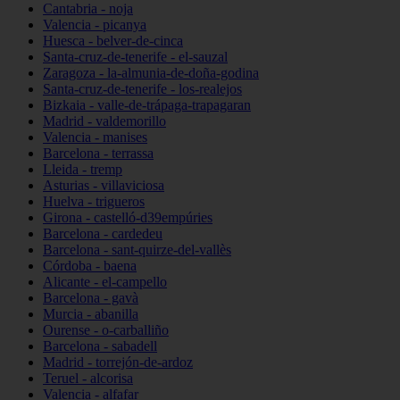
Cantabria - noja
Valencia - picanya
Huesca - belver-de-cinca
Santa-cruz-de-tenerife - el-sauzal
Zaragoza - la-almunia-de-doña-godina
Santa-cruz-de-tenerife - los-realejos
Bizkaia - valle-de-trápaga-trapagaran
Madrid - valdemorillo
Valencia - manises
Barcelona - terrassa
Lleida - tremp
Asturias - villaviciosa
Huelva - trigueros
Girona - castelló-d39empúries
Barcelona - cardedeu
Barcelona - sant-quirze-del-vallès
Córdoba - baena
Alicante - el-campello
Barcelona - gavà
Murcia - abanilla
Ourense - o-carballiño
Barcelona - sabadell
Madrid - torrejón-de-ardoz
Teruel - alcorisa
Valencia - alfafar