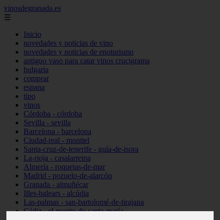
vinosdegranada.es
☰
Inicio
novedades y noticias de vino
novedades y noticias de enoturismo
antiguo vaso para catar vinos crucigrama
bulgaria
comprar
espana
tipo
vinos
Córdoba - córdoba
Sevilla - sevilla
Barcelona - barcelona
Ciudad-real - montiel
Santa-cruz-de-tenerife - guía-de-isora
La-rioja - casalarreina
Almería - roquetas-de-mar
Madrid - pozuelo-de-alarcón
Granada - almuñécar
Illes-balears - alcúdia
Las-palmas - san-bartolomé-de-tirajana
Cádiz - el-puerto-de-santa-maría
Madrid - valdemoro