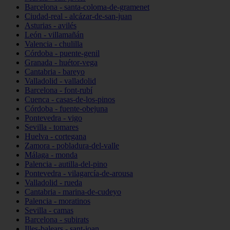
Barcelona - santa-coloma-de-gramenet
Ciudad-real - alcázar-de-san-juan
Asturias - avilés
León - villamañán
Valencia - chulilla
Córdoba - puente-genil
Granada - huétor-vega
Cantabria - bareyo
Valladolid - valladolid
Barcelona - font-rubí
Cuenca - casas-de-los-pinos
Córdoba - fuente-obejuna
Pontevedra - vigo
Sevilla - tomares
Huelva - cortegana
Zamora - pobladura-del-valle
Málaga - monda
Palencia - autilla-del-pino
Pontevedra - vilagarcía-de-arousa
Valladolid - rueda
Cantabria - marina-de-cudeyo
Palencia - moratinos
Sevilla - camas
Barcelona - subirats
Illes-balears - sant-joan