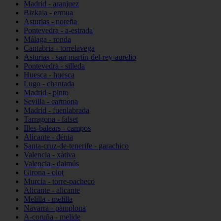
Madrid - aranjuez
Bizkaia - ermua
Asturias - noreña
Pontevedra - a-estrada
Málaga - ronda
Cantabria - torrelavega
Asturias - san-martín-del-rey-aurelio
Pontevedra - silleda
Huesca - huesca
Lugo - chantada
Madrid - pinto
Sevilla - carmona
Madrid - fuenlabrada
Tarragona - falset
Illes-balears - campos
Alicante - dénia
Santa-cruz-de-tenerife - garachico
Valencia - xàtiva
Valencia - daimús
Girona - olot
Murcia - torre-pacheco
Alicante - alicante
Melilla - melilla
Navarra - pamplona
A-coruña - melide