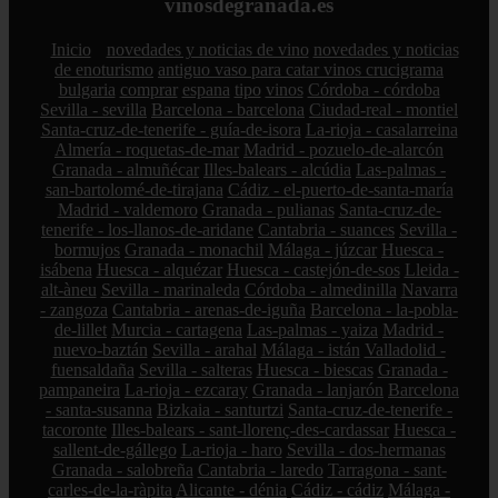
vinosdegranada.es
Inicio
novedades y noticias de vino
novedades y noticias
de enoturismo
antiguo vaso para catar vinos crucigrama
bulgaria
comprar
espana
tipo
vinos
Córdoba - córdoba
Sevilla - sevilla
Barcelona - barcelona
Ciudad-real - montiel
Santa-cruz-de-tenerife - guía-de-isora
La-rioja - casalarreina
Almería - roquetas-de-mar
Madrid - pozuelo-de-alarcón
Granada - almuñécar
Illes-balears - alcúdia
Las-palmas -
san-bartolomé-de-tirajana
Cádiz - el-puerto-de-santa-maría
Madrid - valdemoro
Granada - pulianas
Santa-cruz-de-
tenerife - los-llanos-de-aridane
Cantabria - suances
Sevilla -
bormujos
Granada - monachil
Málaga - júzcar
Huesca -
isábena
Huesca - alquézar
Huesca - castejón-de-sos
Lleida -
alt-àneu
Sevilla - marinaleda
Córdoba - almedinilla
Navarra
- zangoza
Cantabria - arenas-de-iguña
Barcelona - la-pobla-
de-lillet
Murcia - cartagena
Las-palmas - yaiza
Madrid -
nuevo-baztán
Sevilla - arahal
Málaga - istán
Valladolid -
fuensaldaña
Sevilla - salteras
Huesca - biescas
Granada -
pampaneira
La-rioja - ezcaray
Granada - lanjarón
Barcelona
- santa-susanna
Bizkaia - santurtzi
Santa-cruz-de-tenerife -
tacoronte
Illes-balears - sant-llorenç-des-cardassar
Huesca -
sallent-de-gállego
La-rioja - haro
Sevilla - dos-hermanas
Granada - salobreña
Cantabria - laredo
Tarragona - sant-
carles-de-la-ràpita
Alicante - dénia
Cádiz - cádiz
Málaga -