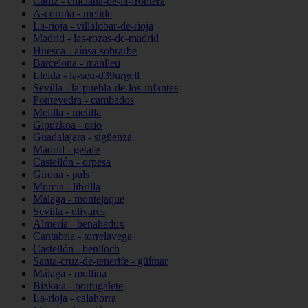
Cádiz - chiclana-de-la-frontera
A-coruña - melide
La-rioja - villalobar-de-rioja
Madrid - las-rozas-de-madrid
Huesca - aínsa-sobrarbe
Barcelona - manlleu
Lleida - la-seu-d39urgell
Sevilla - la-puebla-de-los-infantes
Pontevedra - cambados
Melilla - melilla
Gipuzkoa - orio
Guadalajara - sigüenza
Madrid - getafe
Castellón - orpesa
Girona - pals
Murcia - librilla
Málaga - montejaque
Sevilla - olivares
Almería - benahadux
Cantabria - torrelavega
Castellón - benlloch
Santa-cruz-de-tenerife - güímar
Málaga - mollina
Bizkaia - portugalete
La-rioja - calahorra