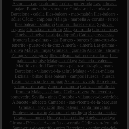
Asturias - cangas-de-onís
León - ponferrada
Las-palmas -
pájara
Pontevedra - sanxenxo
Ciudad-real - ciudad-real
Barcelona - calella
Illes-balears - maó-mahón
Illes-balears -
sóller
Cádiz - chipiona
Málaga - marbella
A-coruña - ferrol
Illes-balears - santanyí
Girona - lloret-de-mar
Segovia -
segovia
Gipuzkoa - mutriku
Málaga - ronda
Girona - roses
Huelva - huelva
La-rioja - logroño
Cádiz - jerez-de-la-
frontera
Las-palmas - tías
Burgos - burgos
Santa-cruz-de-
tenerife - puerto-de-la-cruz
Almería - almería
Las-palmas -
la-oliva
Málaga - mijas
Granada - granada
Alicante - alicante
Zaragoza - zaragoza
Illes-balears - palma-de-mallorca
Las-
palmas - teguise
Málaga - málaga
Valencia - valencia
Madrid - madrid
Barcelona - palau-solità-i-plegamans
Barcelona - vilanova-i-la-geltrú
Málaga - vélez-málaga
Bizkaia - bilbao
Illes-balears - campos
Huesca - huesca
León - valencia-de-don-juan
Asturias - oviedo
Barcelona -
vilanova-del-camí
Zamora - zamora
Cádiz - conil-de-la-
frontera
Málaga - cártama
Cádiz - olvera
Pontevedra -
pontevedra
Sevilla - gines
Córdoba - villanueva-de-córdoba
Albacete - albacete
Cantabria - san-vicente-de-la-barquera
Granada - torvizcón
Illes-balears - santa-margalida
Pontevedra - marín
Zamora - el-perdigón
Bizkaia - sestao
Granada - murtas
Huelva - isla-cristina
Huelva - cartaya
Girona - l39escala
A-coruña - a-coruña
Cádiz - san-fernando
Santa-cruz-de-tenerife - arico
Barcelona - cerdanyola-del-