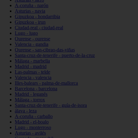
A-coruña - narón
Asturias - navia
Gipuzkoa - hondarribia
Gipuzkoa - irun
Ciudad-real - ciudad-real
Lugo - lugo
Ourense - ourense
Valencia - gandia
Ourense - san-cibrao-das-viñas
Santa-cruz-de-tenerife - puerto-de-la-cruz
Málaga - marbella
Madrid - madrid
Las-palmas - telde
Valencia - valencia
Illes-balears - palma-de-mallorca
Barcelona - barcelona
Madrid - leganés
Málaga - torrox
Santa-cruz-de-tenerife - guía-de-isora
álava - leza
A-coruña - carballo
Madrid - el-boalo
Lugo - monterroso
Asturias - avilés