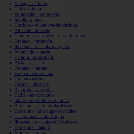
Málaga - cártama
Cádiz - olvera
Pontevedra - pontevedra
Sevilla - gines
Córdoba - villanueva-de-córdoba
Albacete - albacete
Cantabria - san-vicente-de-la-barquera
Granada - torvizcón
Illes-balears - santa-margalida
Pontevedra - marín
Zamora - el-perdigón
Bizkaia - sestao
Granada - murtas
Huelva - isla-cristina
Huelva - cartaya
Girona - l39escala
A-coruña - a-coruña
Cádiz - san-fernando
Santa-cruz-de-tenerife - arico
Barcelona - cerdanyola-del-vallès
Barcelona - sant-cugat-del-vallès
Las-palmas - santa-brígida
Illes-balears - santa-eulària-des-riu
Barcelona - mataró
Murcia - san-javier