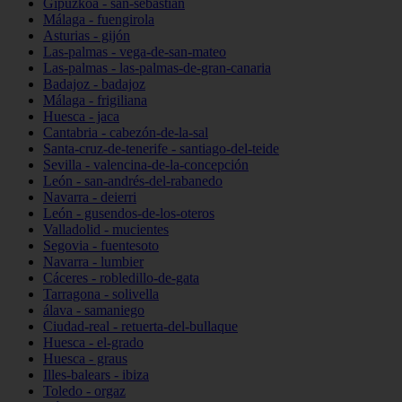
Gipuzkoa - san-sebastián
Málaga - fuengirola
Asturias - gijón
Las-palmas - vega-de-san-mateo
Las-palmas - las-palmas-de-gran-canaria
Badajoz - badajoz
Málaga - frigiliana
Huesca - jaca
Cantabria - cabezón-de-la-sal
Santa-cruz-de-tenerife - santiago-del-teide
Sevilla - valencina-de-la-concepción
León - san-andrés-del-rabanedo
Navarra - deierri
León - gusendos-de-los-oteros
Valladolid - mucientes
Segovia - fuentesoto
Navarra - lumbier
Cáceres - robledillo-de-gata
Tarragona - solivella
álava - samaniego
Ciudad-real - retuerta-del-bullaque
Huesca - el-grado
Huesca - graus
Illes-balears - ibiza
Toledo - orgaz