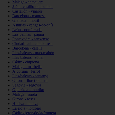
Málaga - antequera
Jaén - castillo-de-locubín
Castellón - vinaròs
Barcelona - manresa
Granada - motril
Asturias - cangas-de-onís
León - ponferrada
Las-palmas - pájara
Pontevedra - sanxenxo
Ciudad-real - ciudad-real
Barcelona - calella
Illes-balears - maó-mahón
Illes-balears - sóller
Cádiz - chipiona
Málaga - marbella
A-coruña - ferrol
Illes-balears - santanyí
Girona - lloret-de-mar
Segovia - segovia
Gipuzkoa - mutriku
Málaga - ronda
Girona - roses
Huelva - huelva
La-rioja - logroño
Cádiz - jerez-de-la-frontera