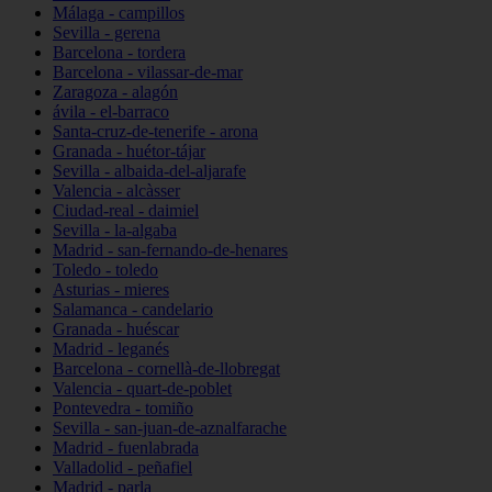
Málaga - campillos
Sevilla - gerena
Barcelona - tordera
Barcelona - vilassar-de-mar
Zaragoza - alagón
ávila - el-barraco
Santa-cruz-de-tenerife - arona
Granada - huétor-tájar
Sevilla - albaida-del-aljarafe
Valencia - alcàsser
Ciudad-real - daimiel
Sevilla - la-algaba
Madrid - san-fernando-de-henares
Toledo - toledo
Asturias - mieres
Salamanca - candelario
Granada - huéscar
Madrid - leganés
Barcelona - cornellà-de-llobregat
Valencia - quart-de-poblet
Pontevedra - tomiño
Sevilla - san-juan-de-aznalfarache
Madrid - fuenlabrada
Valladolid - peñafiel
Madrid - parla