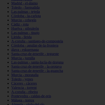
Madrid - el-álamo
Toledo - fuensalida
Las-palmas - tejeda
Córdoba - la-carlota
Murcia - cehegín
Cádiz - rota
Huelva - gibraleón
Las-palmas - tinajo
Lleida - lleida
A-coruña - santiago-de-compostela
Córdoba - aguilar-de-la-frontera
álava - eskuernaga
Santa-cruz-de-tenerife - tegueste
Murcia - jumilla
Las-palmas - santa-lucía-de-tirajana
Santa-cruz-de-tenerife - la-orotava
Santa-cruz-de-tenerife - la-guancha
Murcia - moratalla
Toledo - yepes
Cáceres - cáceres
Valencia - torrent
A-coruña - ribeira
Pontevedra - caldas-de-reis
Málaga - torrox
Almería - olula-del-río