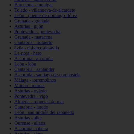
Barcelona - montgat
Toledo - villanueva-de-alcardete
León - puente-de-domingo-flórez
Granada - granada
Asturias - gijón
Pontevedra - pontevedra
Granada - maracena
Cantabria - riotuerto
ávila - el-barco-de-ávila
La-rioja - haro
A-coruña - a-coruña
León - león
Cantabria - santander
A-coruña - santiago-de-compostela
Málaga - torremolinos
Murcia - murcia
Asturias - oviedo
Pontevedra - vigo
Almería - roquetas-de-mar
Cantabria - laredo
León - san-andrés-del-rabanedo
Asturias - aller
Ourense - allariz
A-coruña - ribeira
Asturias - siero