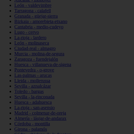
León - valdevimbre
Tarragona - calafell
Granada - güejar-sierra
Bizkaia - amorebieta-etxano
Cantabria - medio-cudeyo
Lugo - cervo
La-rioja - lardero
León - molinaseca
Ciudad-real - almagro
Murcia - molina-de-segura
Zaragoza - fuendejalón
Huesca - villanueva-de-sigena
Pontevedra - o-grove
Las-palmas - arucas
Lleida - mollerussa
Sevilla - aznalcázar
Toledo - bargas
Sevilla - la-rinconada
Huesca - adahuesca
La-rioja - san-asensio
Madrid - colmenar-de-oreja
Almería - láujar-de-andarax
Córdoba - montilla
Girona - palamós