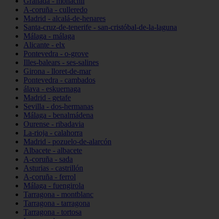
Granada - monachil
A-coruña - culleredo
Madrid - alcalá-de-henares
Santa-cruz-de-tenerife - san-cristóbal-de-la-laguna
Málaga - málaga
Alicante - elx
Pontevedra - o-grove
Illes-balears - ses-salines
Girona - lloret-de-mar
Pontevedra - cambados
álava - eskuernaga
Madrid - getafe
Sevilla - dos-hermanas
Málaga - benalmádena
Ourense - ribadavia
La-rioja - calahorra
Madrid - pozuelo-de-alarcón
Albacete - albacete
A-coruña - sada
Asturias - castrillón
A-coruña - ferrol
Málaga - fuengirola
Tarragona - montblanc
Tarragona - tarragona
Tarragona - tortosa