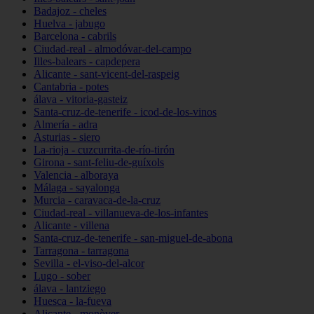
Badajoz - cheles
Huelva - jabugo
Barcelona - cabrils
Ciudad-real - almodóvar-del-campo
Illes-balears - capdepera
Alicante - sant-vicent-del-raspeig
Cantabria - potes
álava - vitoria-gasteiz
Santa-cruz-de-tenerife - icod-de-los-vinos
Almería - adra
Asturias - siero
La-rioja - cuzcurrita-de-río-tirón
Girona - sant-feliu-de-guíxols
Valencia - alboraya
Málaga - sayalonga
Murcia - caravaca-de-la-cruz
Ciudad-real - villanueva-de-los-infantes
Alicante - villena
Santa-cruz-de-tenerife - san-miguel-de-abona
Tarragona - tarragona
Sevilla - el-viso-del-alcor
Lugo - sober
álava - lantziego
Huesca - la-fueva
Alicante - monòver