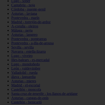
Lugo - sober
Cantabria - noja
Córdoba - puente-genil
Asturias - laviana
Pontevedra - marín
Madrid - torrejón-de-ardoz
A-coruña - oleiros
Málaga - nerja
Asturias - langreo
Pontevedra - ponteareas
Pontevedra - a-illa-de-arousa
Sevilla - sevilla
Navarra - estella-lizarra
Lugo - viveiro
Illes-balears - es-mercadal
Lugo - mondoñedo
León - valdevimbre
Valladolid - rueda
álava - laguardia
Asturias - mieres
Madrid - el-escorial
Castellón - moncofa
Santa-cruz-de-tenerife - los-llanos-de-aridane
Asturias - cangas-de-onís
Castellón - benicarló