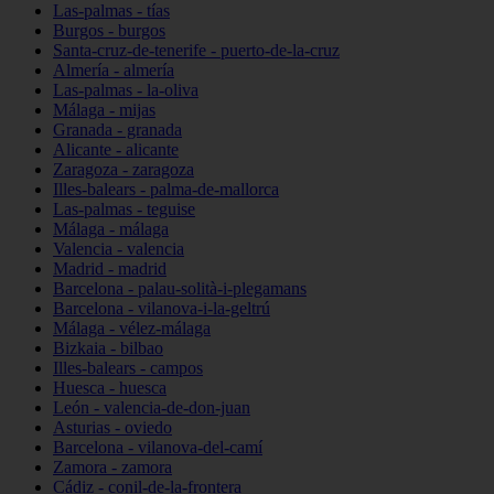
Las-palmas - tías
Burgos - burgos
Santa-cruz-de-tenerife - puerto-de-la-cruz
Almería - almería
Las-palmas - la-oliva
Málaga - mijas
Granada - granada
Alicante - alicante
Zaragoza - zaragoza
Illes-balears - palma-de-mallorca
Las-palmas - teguise
Málaga - málaga
Valencia - valencia
Madrid - madrid
Barcelona - palau-solità-i-plegamans
Barcelona - vilanova-i-la-geltrú
Málaga - vélez-málaga
Bizkaia - bilbao
Illes-balears - campos
Huesca - huesca
León - valencia-de-don-juan
Asturias - oviedo
Barcelona - vilanova-del-camí
Zamora - zamora
Cádiz - conil-de-la-frontera