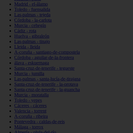
Madrid - el-álamo
Toledo - fuensalida
Las-palmas - tejeda
Córdoba - la-carlota
Murcia - cehegín
Cádiz - rota
Huelva - gibraleón
Las-palmas - tinajo
Lleida - lleida
A-coruña - santiago-de-compostela
Córdoba - aguilar-de-la-frontera
álava - eskuernaga
Santa-cruz-de-tenerife - tegueste
Murcia - jumilla
Las-palmas - santa-lucía-de-tirajana
Santa-cruz-de-tenerife - la-orotava
Santa-cruz-de-tenerife - la-guancha
Murcia - moratalla
Toledo - yepes
Cáceres - cáceres
Valencia - torrent
A-coruña - ribeira
Pontevedra - caldas-de-reis
Málaga - torrox
Almería - olula-del-río