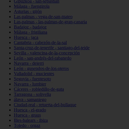
Gipuzkoa - san-sebastián
Málaga - fuengirola
Asturias - gijón
Las-palmas - vega-de-san-mateo
Las-palmas - las-palmas-de-gran-canaria
Badajoz - badajoz
Málaga - frigiliana
Huesca - jaca
Cantabria - cabezón-de-la-sal
Santa-cruz-de-tenerife - santiago-del-teide
Sevilla - valencina-de-la-concepción
León - san-andrés-del-rabanedo
Navarra - deierri
León - gusendos-de-los-oteros
Valladolid - mucientes
Segovia - fuentesoto
Navarra - lumbier
Cáceres - robledillo-de-gata
Tarragona - solivella
álava - samaniego
Ciudad-real - retuerta-del-bullaque
Huesca - el-grado
Huesca - graus
Illes-balears - ibiza
Toledo - orgaz