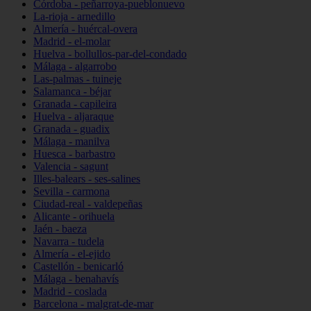
Córdoba - peñarroya-pueblonuevo
La-rioja - arnedillo
Almería - huércal-overa
Madrid - el-molar
Huelva - bollullos-par-del-condado
Málaga - algarrobo
Las-palmas - tuineje
Salamanca - béjar
Granada - capileira
Huelva - aljaraque
Granada - guadix
Málaga - manilva
Huesca - barbastro
Valencia - sagunt
Illes-balears - ses-salines
Sevilla - carmona
Ciudad-real - valdepeñas
Alicante - orihuela
Jaén - baeza
Navarra - tudela
Almería - el-ejido
Castellón - benicarló
Málaga - benahavís
Madrid - coslada
Barcelona - malgrat-de-mar