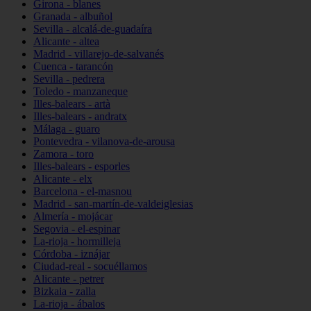
Girona - blanes
Granada - albuñol
Sevilla - alcalá-de-guadaíra
Alicante - altea
Madrid - villarejo-de-salvanés
Cuenca - tarancón
Sevilla - pedrera
Toledo - manzaneque
Illes-balears - artà
Illes-balears - andratx
Málaga - guaro
Pontevedra - vilanova-de-arousa
Zamora - toro
Illes-balears - esporles
Alicante - elx
Barcelona - el-masnou
Madrid - san-martín-de-valdeiglesias
Almería - mojácar
Segovia - el-espinar
La-rioja - hormilleja
Córdoba - iznájar
Ciudad-real - socuéllamos
Alicante - petrer
Bizkaia - zalla
La-rioja - ábalos