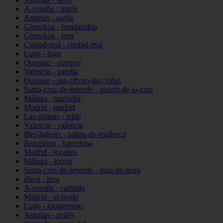
A-coruña - narón
Asturias - navia
Gipuzkoa - hondarribia
Gipuzkoa - irun
Ciudad-real - ciudad-real
Lugo - lugo
Ourense - ourense
Valencia - gandia
Ourense - san-cibrao-das-viñas
Santa-cruz-de-tenerife - puerto-de-la-cruz
Málaga - marbella
Madrid - madrid
Las-palmas - telde
Valencia - valencia
Illes-balears - palma-de-mallorca
Barcelona - barcelona
Madrid - leganés
Málaga - torrox
Santa-cruz-de-tenerife - guía-de-isora
álava - leza
A-coruña - carballo
Madrid - el-boalo
Lugo - monterroso
Asturias - avilés