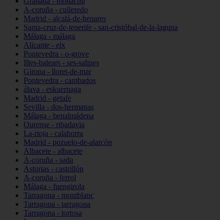
Granada - monachil
A-coruña - culleredo
Madrid - alcalá-de-henares
Santa-cruz-de-tenerife - san-cristóbal-de-la-laguna
Málaga - málaga
Alicante - elx
Pontevedra - o-grove
Illes-balears - ses-salines
Girona - lloret-de-mar
Pontevedra - cambados
álava - eskuernaga
Madrid - getafe
Sevilla - dos-hermanas
Málaga - benalmádena
Ourense - ribadavia
La-rioja - calahorra
Madrid - pozuelo-de-alarcón
Albacete - albacete
A-coruña - sada
Asturias - castrillón
A-coruña - ferrol
Málaga - fuengirola
Tarragona - montblanc
Tarragona - tarragona
Tarragona - tortosa