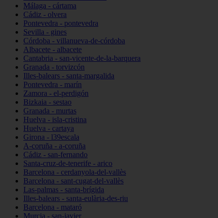
Málaga - cártama
Cádiz - olvera
Pontevedra - pontevedra
Sevilla - gines
Córdoba - villanueva-de-córdoba
Albacete - albacete
Cantabria - san-vicente-de-la-barquera
Granada - torvizcón
Illes-balears - santa-margalida
Pontevedra - marín
Zamora - el-perdigón
Bizkaia - sestao
Granada - murtas
Huelva - isla-cristina
Huelva - cartaya
Girona - l39escala
A-coruña - a-coruña
Cádiz - san-fernando
Santa-cruz-de-tenerife - arico
Barcelona - cerdanyola-del-vallès
Barcelona - sant-cugat-del-vallès
Las-palmas - santa-brígida
Illes-balears - santa-eulària-des-riu
Barcelona - mataró
Murcia - san-javier