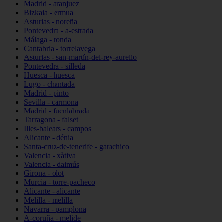
Madrid - aranjuez
Bizkaia - ermua
Asturias - noreña
Pontevedra - a-estrada
Málaga - ronda
Cantabria - torrelavega
Asturias - san-martín-del-rey-aurelio
Pontevedra - silleda
Huesca - huesca
Lugo - chantada
Madrid - pinto
Sevilla - carmona
Madrid - fuenlabrada
Tarragona - falset
Illes-balears - campos
Alicante - dénia
Santa-cruz-de-tenerife - garachico
Valencia - xàtiva
Valencia - daimús
Girona - olot
Murcia - torre-pacheco
Alicante - alicante
Melilla - melilla
Navarra - pamplona
A-coruña - melide