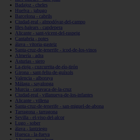
Badajoz - cheles
Huelva - jabugo
Barcelona - cabrils
Ciudad-real - almodóvar-del-campo
Illes-balears - capdepera
Alicante - sant-vicent-del-raspeig
Cantabria - potes
álava - vitoria-gasteiz
Santa-cruz-de-tenerife - icod-de-los-vinos
Almería - adra
Asturias - siero
La-rioja - cuzcurrita-de-río-tirón
Girona - sant-feliu-de-guíxols
Valencia - alboraya
Málaga - sayalonga
Murcia - caravaca-de-la-cruz
Ciudad-real - villanueva-de-los-infantes
Alicante - villena
Santa-cruz-de-tenerife - san-miguel-de-abona
Tarragona - tarragona
Sevilla - el-viso-del-alcor
Lugo - sober
álava - lantziego
Huesca - la-fueva
Alicante - monòver