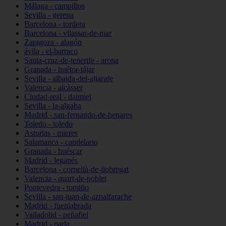
Málaga - campillos
Sevilla - gerena
Barcelona - tordera
Barcelona - vilassar-de-mar
Zaragoza - alagón
ávila - el-barraco
Santa-cruz-de-tenerife - arona
Granada - huétor-tájar
Sevilla - albaida-del-aljarafe
Valencia - alcàsser
Ciudad-real - daimiel
Sevilla - la-algaba
Madrid - san-fernando-de-henares
Toledo - toledo
Asturias - mieres
Salamanca - candelario
Granada - huéscar
Madrid - leganés
Barcelona - cornellà-de-llobregat
Valencia - quart-de-poblet
Pontevedra - tomiño
Sevilla - san-juan-de-aznalfarache
Madrid - fuenlabrada
Valladolid - peñafiel
Madrid - parla