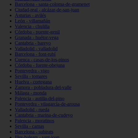
Barcelona - santa-coloma-de-gramenet
Ciudad-real - alcázar-de-san-juan
Asturias - avilés
León - villamañán
Valencia - chulilla
Córdoba - puente-genil
Granada - huétor-vega
Cantabria - bareyo
Valladolid - valladolid
Barcelona - font-rubí
Cuenca - casas-de-los-pinos
Córdoba - fuente-obejuna
Pontevedra - vigo
Sevilla - tomares
Huelva - cortegana
Zamora - pobladura-del-valle
Málaga - monda
Palencia - autilla-del-pino
Pontevedra - vilagarcía-de-arousa
Valladolid - rueda
Cantabria - marina-de-cudeyo
Palencia - moratinos
Sevilla - camas
Barcelona - subirats
Illes-balears - sant-joan