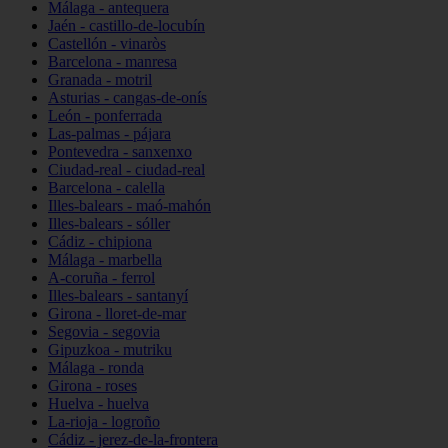
Málaga - antequera
Jaén - castillo-de-locubín
Castellón - vinaròs
Barcelona - manresa
Granada - motril
Asturias - cangas-de-onís
León - ponferrada
Las-palmas - pájara
Pontevedra - sanxenxo
Ciudad-real - ciudad-real
Barcelona - calella
Illes-balears - maó-mahón
Illes-balears - sóller
Cádiz - chipiona
Málaga - marbella
A-coruña - ferrol
Illes-balears - santanyí
Girona - lloret-de-mar
Segovia - segovia
Gipuzkoa - mutriku
Málaga - ronda
Girona - roses
Huelva - huelva
La-rioja - logroño
Cádiz - jerez-de-la-frontera