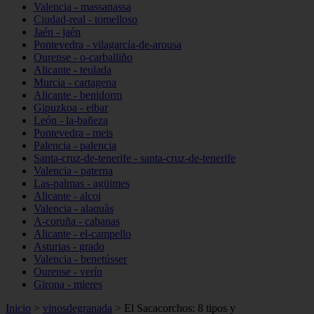
Valencia - massanassa
Ciudad-real - tomelloso
Jaén - jaén
Pontevedra - vilagarcía-de-arousa
Ourense - o-carballiño
Alicante - teulada
Murcia - cartagena
Alicante - benidorm
Gipuzkoa - eibar
León - la-bañeza
Pontevedra - meis
Palencia - palencia
Santa-cruz-de-tenerife - santa-cruz-de-tenerife
Valencia - paterna
Las-palmas - agüimes
Alicante - alcoi
Valencia - alaquàs
A-coruña - cabanas
Alicante - el-campello
Asturias - grado
Valencia - benetússer
Ourense - verín
Girona - mieres
Inicio
>
vinosdegranada
>
El Sacacorchos: 8 tipos y