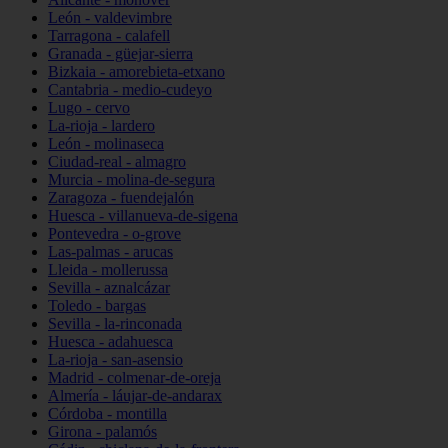
León - valdevimbre
Tarragona - calafell
Granada - güejar-sierra
Bizkaia - amorebieta-etxano
Cantabria - medio-cudeyo
Lugo - cervo
La-rioja - lardero
León - molinaseca
Ciudad-real - almagro
Murcia - molina-de-segura
Zaragoza - fuendejalón
Huesca - villanueva-de-sigena
Pontevedra - o-grove
Las-palmas - arucas
Lleida - mollerussa
Sevilla - aznalcázar
Toledo - bargas
Sevilla - la-rinconada
Huesca - adahuesca
La-rioja - san-asensio
Madrid - colmenar-de-oreja
Almería - láujar-de-andarax
Córdoba - montilla
Girona - palamós