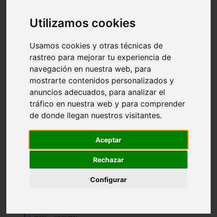
Granada - pulianas
Santa-cruz-de-tenerife - los-llanos-de-aridane
Utilizamos cookies
Cantabria - suances
Sevilla - bormujos
Granada - monachil
Usamos cookies y otras técnicas de
Málaga - júzcar
rastreo para mejorar tu experiencia de
Huesca - isábena
navegación en nuestra web, para
Huesca - alquézar
Huesca - castejón-de-sos
mostrarte contenidos personalizados y
Lleida - alt-àneu
anuncios adecuados, para analizar el
Sevilla - marinaleda
tráfico en nuestra web y para comprender
Córdoba - almedinilla
Navarra - zangoza
de donde llegan nuestros visitantes.
Cantabria - arenas-de-iguña
Barcelona - la-pobla-de-lillet
Murcia - cartagena
Aceptar
Las-palmas - yaiza
Madrid - nuevo-baztán
Rechazar
Sevilla - arahal
Málaga - istán
Configurar
Valladolid - fuensaldaña
Sevilla - salteras
Huesca - biescas
Granada - pampaneira