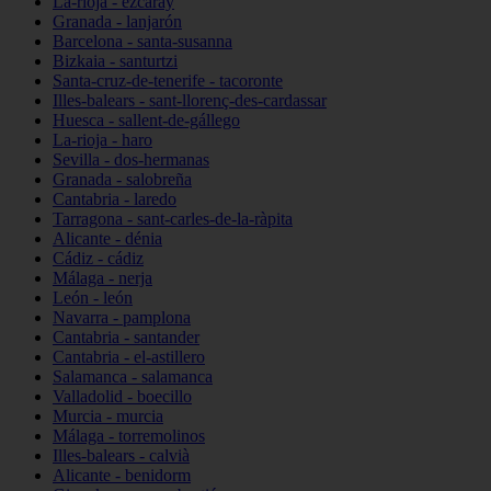
La-rioja - ezcaray
Granada - lanjarón
Barcelona - santa-susanna
Bizkaia - santurtzi
Santa-cruz-de-tenerife - tacoronte
Illes-balears - sant-llorenç-des-cardassar
Huesca - sallent-de-gállego
La-rioja - haro
Sevilla - dos-hermanas
Granada - salobreña
Cantabria - laredo
Tarragona - sant-carles-de-la-ràpita
Alicante - dénia
Cádiz - cádiz
Málaga - nerja
León - león
Navarra - pamplona
Cantabria - santander
Cantabria - el-astillero
Salamanca - salamanca
Valladolid - boecillo
Murcia - murcia
Málaga - torremolinos
Illes-balears - calvià
Alicante - benidorm