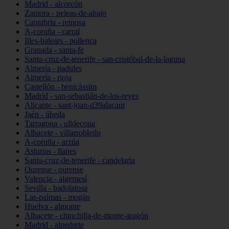
Madrid - alcorcón
Zamora - peleas-de-abajo
Cantabria - reinosa
A-coruña - carral
Illes-balears - pollença
Granada - santa-fe
Santa-cruz-de-tenerife - san-cristóbal-de-la-laguna
Almería - padules
Almería - rioja
Castellón - benicàssim
Madrid - san-sebastián-de-los-reyes
Alicante - sant-joan-d39alacant
Jaén - úbeda
Tarragona - ulldecona
Albacete - villarrobledo
A-coruña - arzúa
Asturias - llanes
Santa-cruz-de-tenerife - candelaria
Ourense - ourense
Valencia - algemesí
Sevilla - badolatosa
Las-palmas - mogán
Huelva - almonte
Albacete - chinchilla-de-monte-aragón
Madrid - alpedrete