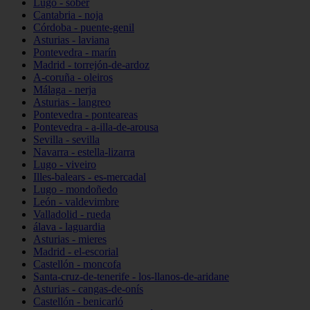
Lugo - sober
Cantabria - noja
Córdoba - puente-genil
Asturias - laviana
Pontevedra - marín
Madrid - torrejón-de-ardoz
A-coruña - oleiros
Málaga - nerja
Asturias - langreo
Pontevedra - ponteareas
Pontevedra - a-illa-de-arousa
Sevilla - sevilla
Navarra - estella-lizarra
Lugo - viveiro
Illes-balears - es-mercadal
Lugo - mondoñedo
León - valdevimbre
Valladolid - rueda
álava - laguardia
Asturias - mieres
Madrid - el-escorial
Castellón - moncofa
Santa-cruz-de-tenerife - los-llanos-de-aridane
Asturias - cangas-de-onís
Castellón - benicarló