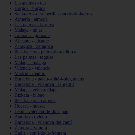
Las-palmas - tías
Burgos - burgos
Santa-cruz-de-tenerife - puerto-de-la-cruz
Almería - almería
Las-palmas - la-oliva
Málaga - mijas
Granada - granada
Alicante - alicante
Zaragoza - zaragoza
Illes-balears - palma-de-mallorca
Las-palmas - teguise
Málaga - málaga
Valencia - valencia
Madrid - madrid
Barcelona - palau-solità-i-plegamans
Barcelona - vilanova-i-la-geltrú
Málaga - vélez-málaga
Bizkaia - bilbao
Illes-balears - campos
Huesca - huesca
León - valencia-de-don-juan
Asturias - oviedo
Barcelona - vilanova-del-camí
Zamora - zamora
Cádiz - conil-de-la-frontera