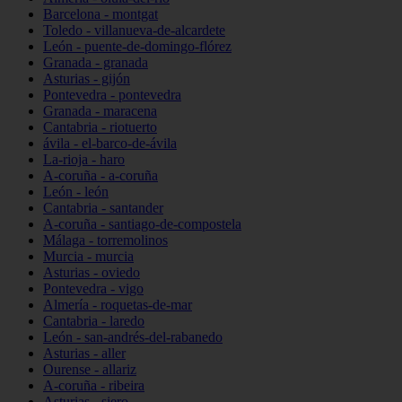
Barcelona - montgat
Toledo - villanueva-de-alcardete
León - puente-de-domingo-flórez
Granada - granada
Asturias - gijón
Pontevedra - pontevedra
Granada - maracena
Cantabria - riotuerto
ávila - el-barco-de-ávila
La-rioja - haro
A-coruña - a-coruña
León - león
Cantabria - santander
A-coruña - santiago-de-compostela
Málaga - torremolinos
Murcia - murcia
Asturias - oviedo
Pontevedra - vigo
Almería - roquetas-de-mar
Cantabria - laredo
León - san-andrés-del-rabanedo
Asturias - aller
Ourense - allariz
A-coruña - ribeira
Asturias - siero