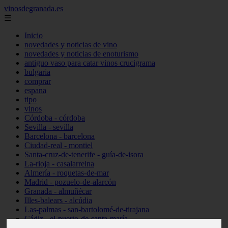
vinosdegranada.es
☰
Inicio
novedades y noticias de vino
novedades y noticias de enoturismo
antiguo vaso para catar vinos crucigrama
bulgaria
comprar
espana
tipo
vinos
Córdoba - córdoba
Sevilla - sevilla
Barcelona - barcelona
Ciudad-real - montiel
Santa-cruz-de-tenerife - guía-de-isora
La-rioja - casalarreina
Almería - roquetas-de-mar
Madrid - pozuelo-de-alarcón
Granada - almuñécar
Illes-balears - alcúdia
Las-palmas - san-bartolomé-de-tirajana
Cádiz - el-puerto-de-santa-maría
Madrid - valdemoro