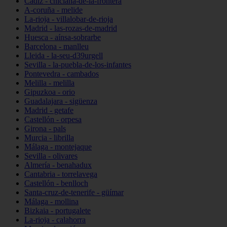
Cádiz - chiclana-de-la-frontera
A-coruña - melide
La-rioja - villalobar-de-rioja
Madrid - las-rozas-de-madrid
Huesca - aínsa-sobrarbe
Barcelona - manlleu
Lleida - la-seu-d39urgell
Sevilla - la-puebla-de-los-infantes
Pontevedra - cambados
Melilla - melilla
Gipuzkoa - orio
Guadalajara - sigüenza
Madrid - getafe
Castellón - orpesa
Girona - pals
Murcia - librilla
Málaga - montejaque
Sevilla - olivares
Almería - benahadux
Cantabria - torrelavega
Castellón - benlloch
Santa-cruz-de-tenerife - güímar
Málaga - mollina
Bizkaia - portugalete
La-rioja - calahorra