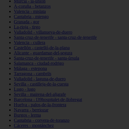
Murcia - la-unión
A-coruña - betanzos
Valencia - mislata
Cantabria - miengo
Granada - gor
La-rioja - tirgo
Valladolid - villanueva-de-duero
Santa-cruz-de-tenerife - santa-cruz-de-tenerife
Valencia - cullera
Castellón - castelló-de-la-plana
Alicante - guardamar-del-segura
Santa-cruz-de-tenerife - santa-úrsula
Salamanca - ciudad-rodrigo
Málaga - estepona
Tarragona - cambrils
Valladolid - laguna-de-duero
Sevilla - castilleja-de-la-cuesta
Lugo - lugo
Sevilla - mairena-del-aljarafe
Barcelona - l39hospitalet-de-llobregat
Huelva - palos-de-la-frontera
Navarra - berriozar
Burgos - lerma
Cantabria - corvera-de-toranzo
Cáceres - montánchez