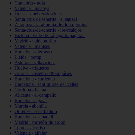
Cantabria - noja
Valencia - picanya
Huesca - belver-de-cinca
Santa-cruz-de-tenerife - el-sauzal
Zaragoza - la-almunia-de-doña-godina
Santa-cruz-de-tenerife - los-realejos
Bizkaia - valle-de-trápaga-trapagaran
Madrid - valdemorillo
Valencia - manises
Barcelona - terrassa
Lleida - tremp
Asturias - villaviciosa
Huelva - trigueros
Girona - castelló-d39empúries
Barcelona - cardedeu
Barcelona - sant-quirze-del-vallès
Córdoba - baena
Alicante - el-campello
Barcelona - gavà
Murcia - abanilla
Ourense - o-carballiño
Barcelona - sabadell
Madrid - torrejón-de-ardoz
Teruel - alcorisa
Valencia - alfafar