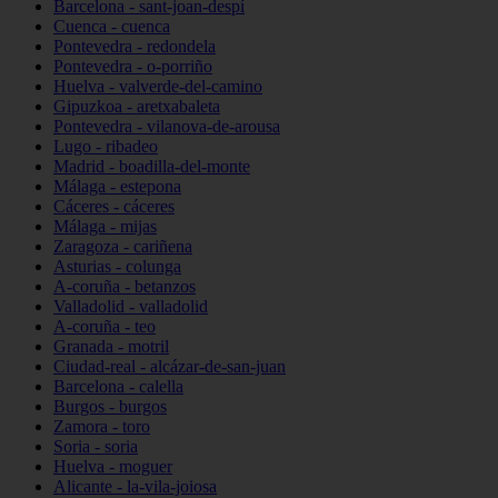
Barcelona - sant-joan-despí
Cuenca - cuenca
Pontevedra - redondela
Pontevedra - o-porriño
Huelva - valverde-del-camino
Gipuzkoa - aretxabaleta
Pontevedra - vilanova-de-arousa
Lugo - ribadeo
Madrid - boadilla-del-monte
Málaga - estepona
Cáceres - cáceres
Málaga - mijas
Zaragoza - cariñena
Asturias - colunga
A-coruña - betanzos
Valladolid - valladolid
A-coruña - teo
Granada - motril
Ciudad-real - alcázar-de-san-juan
Barcelona - calella
Burgos - burgos
Zamora - toro
Soria - soria
Huelva - moguer
Alicante - la-vila-joiosa