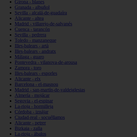
Girona - blanes
Granada - albuñol
Sevilla - alcalá-de-guadaíra
Alicante - altea
Madrid - villarejo-de-salvanés
Cuenca - tarancón
Sevilla - pedrera
Toledo - manzaneque
Illes-balears - artà
Illes-balears - andratx
Málaga - guaro
Pontevedra - vilanova-de-arousa
Zamora - toro
Illes-balears - esporles
Alicante - elx
Barcelona - el-masnou
Madrid - san-martín-de-valdeiglesias
Almería - mojácar
Segovia - el-espinar
La-rioja - hormilleja
Córdoba - iznájar
Ciudad-real - socuéllamos
Alicante - petrer
Bizkaia - zalla
La-rioja - ábalos