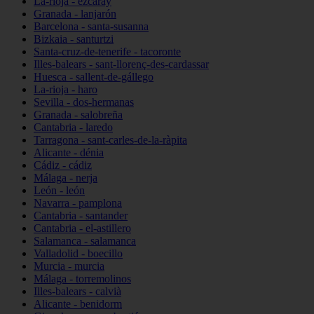
La-rioja - ezcaray
Granada - lanjarón
Barcelona - santa-susanna
Bizkaia - santurtzi
Santa-cruz-de-tenerife - tacoronte
Illes-balears - sant-llorenç-des-cardassar
Huesca - sallent-de-gállego
La-rioja - haro
Sevilla - dos-hermanas
Granada - salobreña
Cantabria - laredo
Tarragona - sant-carles-de-la-ràpita
Alicante - dénia
Cádiz - cádiz
Málaga - nerja
León - león
Navarra - pamplona
Cantabria - santander
Cantabria - el-astillero
Salamanca - salamanca
Valladolid - boecillo
Murcia - murcia
Málaga - torremolinos
Illes-balears - calvià
Alicante - benidorm