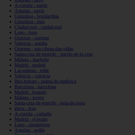
A-coruña - narón
Asturias - navia
Gipuzkoa - hondarribia
Gipuzkoa - irun
Ciudad-real - ciudad-real
Lugo - lugo
Ourense - ourense
Valencia - gandia
Ourense - san-cibrao-das-viñas
Santa-cruz-de-tenerife - puerto-de-la-cruz
Málaga - marbella
Madrid - madrid
Las-palmas - telde
Valencia - valencia
Illes-balears - palma-de-mallorca
Barcelona - barcelona
Madrid - leganés
Málaga - torrox
Santa-cruz-de-tenerife - guía-de-isora
álava - leza
A-coruña - carballo
Madrid - el-boalo
Lugo - monterroso
Asturias - avilés