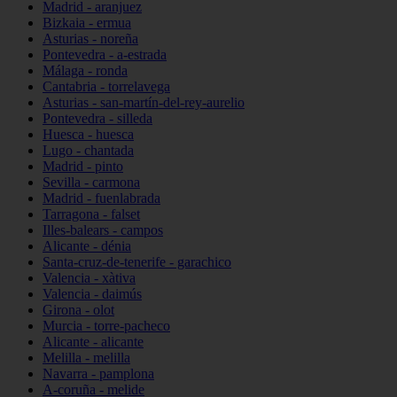
Madrid - aranjuez
Bizkaia - ermua
Asturias - noreña
Pontevedra - a-estrada
Málaga - ronda
Cantabria - torrelavega
Asturias - san-martín-del-rey-aurelio
Pontevedra - silleda
Huesca - huesca
Lugo - chantada
Madrid - pinto
Sevilla - carmona
Madrid - fuenlabrada
Tarragona - falset
Illes-balears - campos
Alicante - dénia
Santa-cruz-de-tenerife - garachico
Valencia - xàtiva
Valencia - daimús
Girona - olot
Murcia - torre-pacheco
Alicante - alicante
Melilla - melilla
Navarra - pamplona
A-coruña - melide