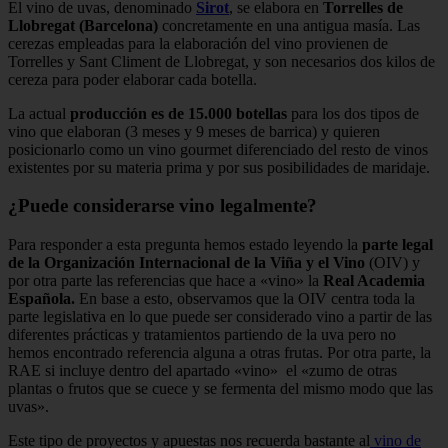
El vino de uvas, denominado
Sirot
, se elabora en
Torrelles de
Llobregat (Barcelona)
concretamente en una antigua masía. Las
cerezas empleadas para la elaboración del vino provienen de
Torrelles y Sant Climent de Llobregat, y son necesarios dos kilos de
cereza para poder elaborar cada botella.
La actual
producción es de 15.000 botellas
para los dos tipos de
vino que elaboran (3 meses y 9 meses de barrica) y quieren
posicionarlo como un vino gourmet diferenciado del resto de vinos
existentes por su materia prima y por sus posibilidades de maridaje.
¿Puede considerarse vino legalmente?
Para responder a esta pregunta hemos estado leyendo la
parte legal
de la Organización Internacional de la Viña y el Vino
(OIV) y
por otra parte las referencias que hace a «vino» la
Real Academia
Española.
En base a esto, observamos que la OIV centra toda la
parte legislativa en lo que puede ser considerado vino a partir de las
diferentes prácticas y tratamientos partiendo de la uva pero no
hemos encontrado referencia alguna a otras frutas. Por otra parte, la
RAE si incluye dentro del apartado «vino» el «zumo de otras
plantas o frutos que se cuece y se fermenta del mismo modo que las
uvas».
Este tipo de proyectos y apuestas nos recuerda bastante al
vino de