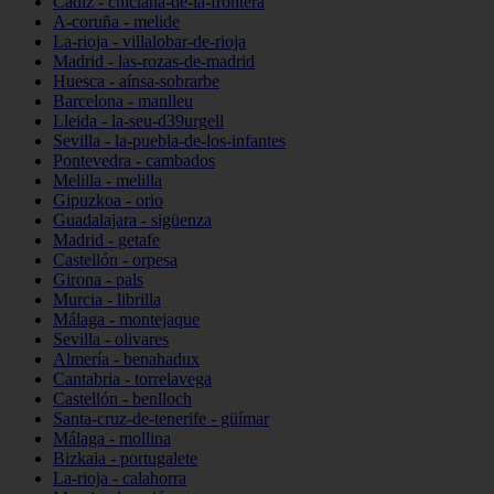
Cádiz - chiclana-de-la-frontera
A-coruña - melide
La-rioja - villalobar-de-rioja
Madrid - las-rozas-de-madrid
Huesca - aínsa-sobrarbe
Barcelona - manlleu
Lleida - la-seu-d39urgell
Sevilla - la-puebla-de-los-infantes
Pontevedra - cambados
Melilla - melilla
Gipuzkoa - orio
Guadalajara - sigüenza
Madrid - getafe
Castellón - orpesa
Girona - pals
Murcia - librilla
Málaga - montejaque
Sevilla - olivares
Almería - benahadux
Cantabria - torrelavega
Castellón - benlloch
Santa-cruz-de-tenerife - güímar
Málaga - mollina
Bizkaia - portugalete
La-rioja - calahorra