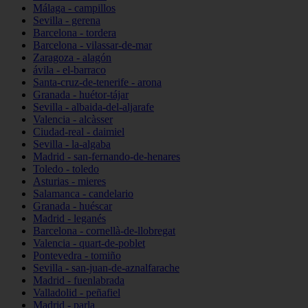
Málaga - campillos
Sevilla - gerena
Barcelona - tordera
Barcelona - vilassar-de-mar
Zaragoza - alagón
ávila - el-barraco
Santa-cruz-de-tenerife - arona
Granada - huétor-tájar
Sevilla - albaida-del-aljarafe
Valencia - alcàsser
Ciudad-real - daimiel
Sevilla - la-algaba
Madrid - san-fernando-de-henares
Toledo - toledo
Asturias - mieres
Salamanca - candelario
Granada - huéscar
Madrid - leganés
Barcelona - cornellà-de-llobregat
Valencia - quart-de-poblet
Pontevedra - tomiño
Sevilla - san-juan-de-aznalfarache
Madrid - fuenlabrada
Valladolid - peñafiel
Madrid - parla