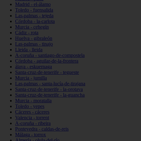
Madrid - el-álamo
Toledo - fuensalida
Las-palmas - tejeda
Córdoba - la-carlota
Murcia - cehegín
Cádiz - rota
Huelva - gibraleón
Las-palmas - tinajo
Lleida - lleida
A-coruña - santiago-de-compostela
Córdoba - aguilar-de-la-frontera
álava - eskuernaga
Santa-cruz-de-tenerife - tegueste
Murcia - jumilla
Las-palmas - santa-lucía-de-tirajana
Santa-cruz-de-tenerife - la-orotava
Santa-cruz-de-tenerife - la-guancha
Murcia - moratalla
Toledo - yepes
Cáceres - cáceres
Valencia - torrent
A-coruña - ribeira
Pontevedra - caldas-de-reis
Málaga - torrox
Almería - olula-del-río