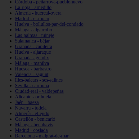
Córdoba - peñarroya-pueblonuevo
La-rioja - arnedillo
Almería - huércal-overa
Madrid - el-molar
Huelva - bollullos-par-del-condado
Málaga - algarrobo
Las-palmas - tuineje
Salamanca - béjar
Granada - capileira
Huelva - aljaraque
Granada - guadix
Málaga - manilva
Huesca - barbastro
Valencia - sagunt
Illes-balears - ses-salines
Sevilla - carmona
Ciudad-real - valdepeñas
Alicante - orihuela
Jaén - baeza
Navarra - tudela
Almería - el-ejido
Castellón - benicarló
Málaga - benahavís
Madrid - coslada
Barcelona - malgrat-de-mar