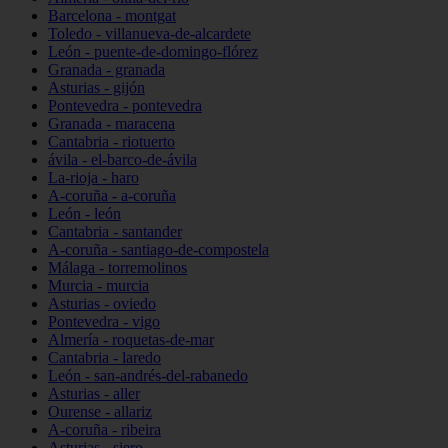
Barcelona - montgat
Toledo - villanueva-de-alcardete
León - puente-de-domingo-flórez
Granada - granada
Asturias - gijón
Pontevedra - pontevedra
Granada - maracena
Cantabria - riotuerto
ávila - el-barco-de-ávila
La-rioja - haro
A-coruña - a-coruña
León - león
Cantabria - santander
A-coruña - santiago-de-compostela
Málaga - torremolinos
Murcia - murcia
Asturias - oviedo
Pontevedra - vigo
Almería - roquetas-de-mar
Cantabria - laredo
León - san-andrés-del-rabanedo
Asturias - aller
Ourense - allariz
A-coruña - ribeira
Asturias - siero