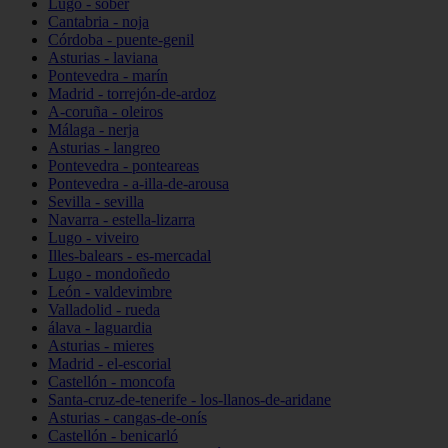
Lugo - sober
Cantabria - noja
Córdoba - puente-genil
Asturias - laviana
Pontevedra - marín
Madrid - torrejón-de-ardoz
A-coruña - oleiros
Málaga - nerja
Asturias - langreo
Pontevedra - ponteareas
Pontevedra - a-illa-de-arousa
Sevilla - sevilla
Navarra - estella-lizarra
Lugo - viveiro
Illes-balears - es-mercadal
Lugo - mondoñedo
León - valdevimbre
Valladolid - rueda
álava - laguardia
Asturias - mieres
Madrid - el-escorial
Castellón - moncofa
Santa-cruz-de-tenerife - los-llanos-de-aridane
Asturias - cangas-de-onís
Castellón - benicarló