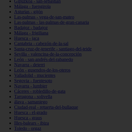
Gipuzkoa - san-sebastián
Málaga - fuengirola
Asturias - gijón
Las-palmas - vega-de-san-mateo
Las-palmas - las-palmas-de-gran-canaria
Badajoz - badajoz
Málaga - frigiliana
Huesca - jaca
Cantabria - cabezón-de-la-sal
Santa-cruz-de-tenerife - santiago-del-teide
Sevilla - valencina-de-la-concepción
León - san-andrés-del-rabanedo
Navarra - deierri
León - gusendos-de-los-oteros
Valladolid - mucientes
Segovia - fuentesoto
Navarra - lumbier
Cáceres - robledillo-de-gata
Tarragona - solivella
álava - samaniego
Ciudad-real - retuerta-del-bullaque
Huesca - el-grado
Huesca - graus
Illes-balears - ibiza
Toledo - orgaz