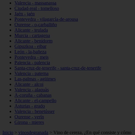
Valencia - massanassa
Ciudad-real - tomelloso
Jaén - jaén
Pontevedra - vilagarcía-de-arousa
Ourense - o-carballiño
Alicante - teulada
Murcia - cartagena
Alicante - benidorm
Gipuzkoa - eibar
León - la-bañeza
Pontevedra - meis
Palencia - palencia
Santa-cruz-de-tenerife - santa-cruz-de-tenerife
Valencia - paterna
Las-palmas - agüimes
Alicante - alcoi
Valencia - alaquàs
A-coruña - cabanas
Alicante - el-campello
Asturias - grado
Valencia - benetússer
Ourense - verín
Girona - mieres
Inicio
>
vinosdegranada
>
Vino de cereza, ¿En qué consiste y cómo