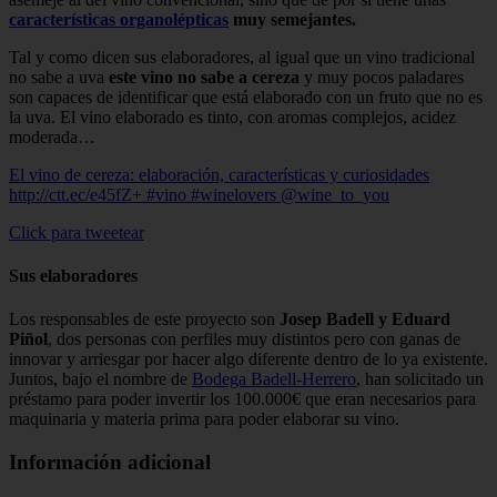
características organolépticas
muy semejantes.
Tal y como dicen sus elaboradores, al igual que un vino tradicional
no sabe a uva
este vino no sabe a cereza
y muy pocos paladares
son capaces de identificar que está elaborado con un fruto que no es
la uva. El vino elaborado es tinto, con aromas complejos, acidez
moderada…
El vino de cereza: elaboración, características y curiosidades
http://ctt.ec/e45fZ+ #vino #winelovers @wine_to_you
Click para tweetear
Sus elaboradores
Los responsables de este proyecto son
Josep Badell y Eduard
Piñol
, dos personas con perfiles muy distintos pero con ganas de
innovar y arriesgar por hacer algo diferente dentro de lo ya existente.
Juntos, bajo el nombre de
Bodega Badell-Herrero
, han solicitado un
préstamo para poder invertir los 100.000€ que eran necesarios para
maquinaria y materia prima para poder elaborar su vino.
Información adicional