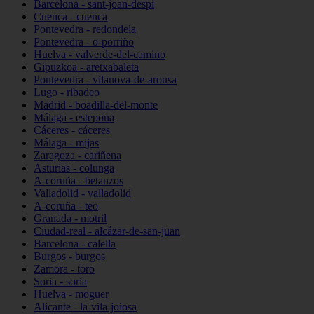
Barcelona - sant-joan-despí
Cuenca - cuenca
Pontevedra - redondela
Pontevedra - o-porriño
Huelva - valverde-del-camino
Gipuzkoa - aretxabaleta
Pontevedra - vilanova-de-arousa
Lugo - ribadeo
Madrid - boadilla-del-monte
Málaga - estepona
Cáceres - cáceres
Málaga - mijas
Zaragoza - cariñena
Asturias - colunga
A-coruña - betanzos
Valladolid - valladolid
A-coruña - teo
Granada - motril
Ciudad-real - alcázar-de-san-juan
Barcelona - calella
Burgos - burgos
Zamora - toro
Soria - soria
Huelva - moguer
Alicante - la-vila-joiosa