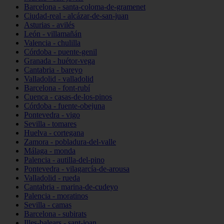
Barcelona - santa-coloma-de-gramenet
Ciudad-real - alcázar-de-san-juan
Asturias - avilés
León - villamañán
Valencia - chulilla
Córdoba - puente-genil
Granada - huétor-vega
Cantabria - bareyo
Valladolid - valladolid
Barcelona - font-rubí
Cuenca - casas-de-los-pinos
Córdoba - fuente-obejuna
Pontevedra - vigo
Sevilla - tomares
Huelva - cortegana
Zamora - pobladura-del-valle
Málaga - monda
Palencia - autilla-del-pino
Pontevedra - vilagarcía-de-arousa
Valladolid - rueda
Cantabria - marina-de-cudeyo
Palencia - moratinos
Sevilla - camas
Barcelona - subirats
Illes-balears - sant-joan