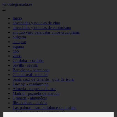
vinosdegranada.es
☰
Inicio
novedades y noticias de vino
novedades y noticias de enoturismo
antiguo vaso para catar vinos crucigrama
bulgaria
comprar
espana
tipo
vinos
Córdoba - córdoba
Sevilla - sevilla
Barcelona - barcelona
Ciudad-real - montiel
Santa-cruz-de-tenerife - guía-de-isora
La-rioja - casalarreina
Almería - roquetas-de-mar
Madrid - pozuelo-de-alarcón
Granada - almuñécar
Illes-balears - alcúdia
Las-palmas - san-bartolomé-de-tirajana
Cádiz - el-puerto-de-santa-maría
Madrid - valdemoro