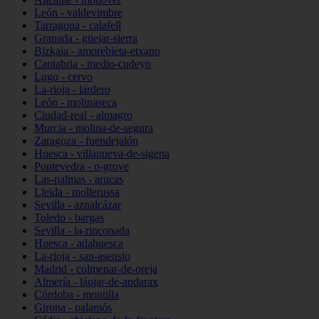
León - valdevimbre
Tarragona - calafell
Granada - güejar-sierra
Bizkaia - amorebieta-etxano
Cantabria - medio-cudeyo
Lugo - cervo
La-rioja - lardero
León - molinaseca
Ciudad-real - almagro
Murcia - molina-de-segura
Zaragoza - fuendejalón
Huesca - villanueva-de-sigena
Pontevedra - o-grove
Las-palmas - arucas
Lleida - mollerussa
Sevilla - aznalcázar
Toledo - bargas
Sevilla - la-rinconada
Huesca - adahuesca
La-rioja - san-asensio
Madrid - colmenar-de-oreja
Almería - láujar-de-andarax
Córdoba - montilla
Girona - palamós