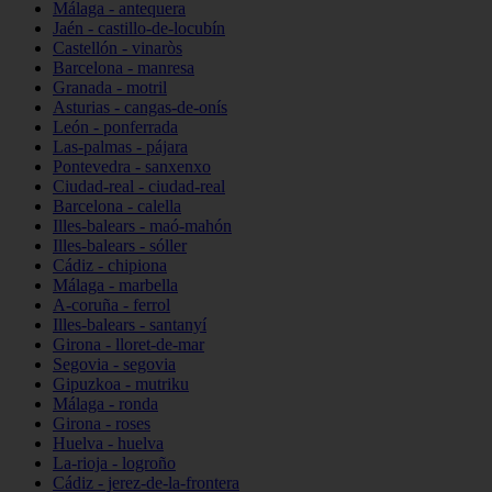
Málaga - antequera
Jaén - castillo-de-locubín
Castellón - vinaròs
Barcelona - manresa
Granada - motril
Asturias - cangas-de-onís
León - ponferrada
Las-palmas - pájara
Pontevedra - sanxenxo
Ciudad-real - ciudad-real
Barcelona - calella
Illes-balears - maó-mahón
Illes-balears - sóller
Cádiz - chipiona
Málaga - marbella
A-coruña - ferrol
Illes-balears - santanyí
Girona - lloret-de-mar
Segovia - segovia
Gipuzkoa - mutriku
Málaga - ronda
Girona - roses
Huelva - huelva
La-rioja - logroño
Cádiz - jerez-de-la-frontera