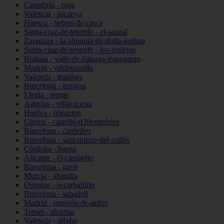
Cantabria - noja
Valencia - picanya
Huesca - belver-de-cinca
Santa-cruz-de-tenerife - el-sauzal
Zaragoza - la-almunia-de-doña-godina
Santa-cruz-de-tenerife - los-realejos
Bizkaia - valle-de-trápaga-trapagaran
Madrid - valdemorillo
Valencia - manises
Barcelona - terrassa
Lleida - tremp
Asturias - villaviciosa
Huelva - trigueros
Girona - castelló-d39empúries
Barcelona - cardedeu
Barcelona - sant-quirze-del-vallès
Córdoba - baena
Alicante - el-campello
Barcelona - gavà
Murcia - abanilla
Ourense - o-carballiño
Barcelona - sabadell
Madrid - torrejón-de-ardoz
Teruel - alcorisa
Valencia - alfafar