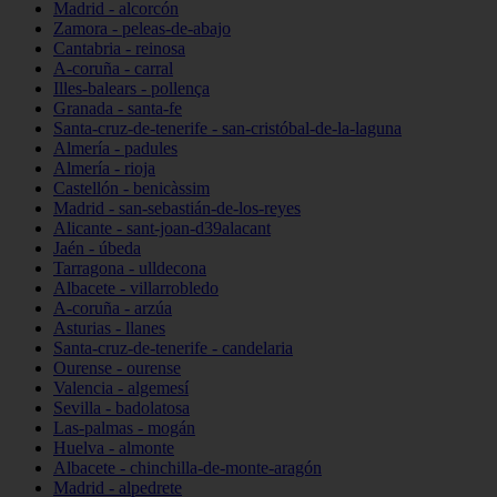
Madrid - alcorcón
Zamora - peleas-de-abajo
Cantabria - reinosa
A-coruña - carral
Illes-balears - pollença
Granada - santa-fe
Santa-cruz-de-tenerife - san-cristóbal-de-la-laguna
Almería - padules
Almería - rioja
Castellón - benicàssim
Madrid - san-sebastián-de-los-reyes
Alicante - sant-joan-d39alacant
Jaén - úbeda
Tarragona - ulldecona
Albacete - villarrobledo
A-coruña - arzúa
Asturias - llanes
Santa-cruz-de-tenerife - candelaria
Ourense - ourense
Valencia - algemesí
Sevilla - badolatosa
Las-palmas - mogán
Huelva - almonte
Albacete - chinchilla-de-monte-aragón
Madrid - alpedrete