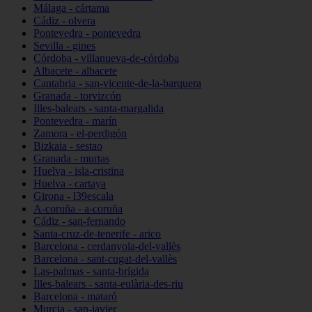
Málaga - cártama
Cádiz - olvera
Pontevedra - pontevedra
Sevilla - gines
Córdoba - villanueva-de-córdoba
Albacete - albacete
Cantabria - san-vicente-de-la-barquera
Granada - torvizcón
Illes-balears - santa-margalida
Pontevedra - marín
Zamora - el-perdigón
Bizkaia - sestao
Granada - murtas
Huelva - isla-cristina
Huelva - cartaya
Girona - l39escala
A-coruña - a-coruña
Cádiz - san-fernando
Santa-cruz-de-tenerife - arico
Barcelona - cerdanyola-del-vallès
Barcelona - sant-cugat-del-vallès
Las-palmas - santa-brígida
Illes-balears - santa-eulària-des-riu
Barcelona - mataró
Murcia - san-javier