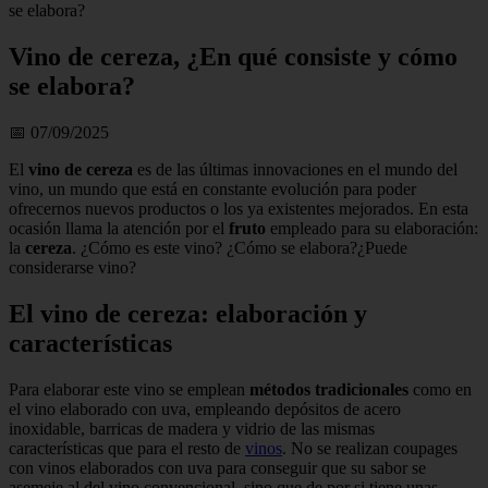
se elabora?
Vino de cereza, ¿En qué consiste y cómo
se elabora?
📅 07/09/2025
El
vino de cereza
es de las últimas innovaciones en el mundo del
vino, un mundo que está en constante evolución para poder
ofrecernos nuevos productos o los ya existentes mejorados. En esta
ocasión llama la atención por el
fruto
empleado para su elaboración:
la
cereza
. ¿Cómo es este vino? ¿Cómo se elabora?¿Puede
considerarse vino?
El vino de cereza: elaboración y
características
Para elaborar este vino se emplean
métodos tradicionales
como en
el vino elaborado con uva, empleando depósitos de acero
inoxidable, barricas de madera y vidrio de las mismas
características que para el resto de
vinos
. No se realizan coupages
con vinos elaborados con uva para conseguir que su sabor se
asemeje al del vino convencional, sino que de por si tiene unas