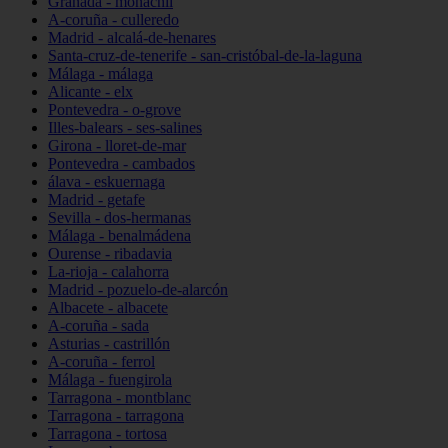
Granada - monachil
A-coruña - culleredo
Madrid - alcalá-de-henares
Santa-cruz-de-tenerife - san-cristóbal-de-la-laguna
Málaga - málaga
Alicante - elx
Pontevedra - o-grove
Illes-balears - ses-salines
Girona - lloret-de-mar
Pontevedra - cambados
álava - eskuernaga
Madrid - getafe
Sevilla - dos-hermanas
Málaga - benalmádena
Ourense - ribadavia
La-rioja - calahorra
Madrid - pozuelo-de-alarcón
Albacete - albacete
A-coruña - sada
Asturias - castrillón
A-coruña - ferrol
Málaga - fuengirola
Tarragona - montblanc
Tarragona - tarragona
Tarragona - tortosa