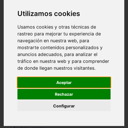
Granada - pulianas
Santa-cruz-de-tenerife - los-llanos-de-aridane
Utilizamos cookies
Cantabria - suances
Sevilla - bormujos
Granada - monachil
Usamos cookies y otras técnicas de
Málaga - júzcar
rastreo para mejorar tu experiencia de
Huesca - isábena
navegación en nuestra web, para
Huesca - alquézar
Huesca - castejón-de-sos
mostrarte contenidos personalizados y
Lleida - alt-àneu
anuncios adecuados, para analizar el
Sevilla - marinaleda
tráfico en nuestra web y para comprender
Córdoba - almedinilla
Navarra - zangoza
de donde llegan nuestros visitantes.
Cantabria - arenas-de-iguña
Barcelona - la-pobla-de-lillet
Murcia - cartagena
Aceptar
Las-palmas - yaiza
Madrid - nuevo-baztán
Rechazar
Sevilla - arahal
Málaga - istán
Configurar
Valladolid - fuensaldaña
Sevilla - salteras
Huesca - biescas
Granada - pampaneira