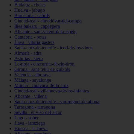
Badajoz - cheles
Huelva - jabugo
Barcelona - cabrils
Ciudad-real - almodóvar-del-campo
Illes-balears - capdepera
Alicante - sant-vicent-del-raspeig
Cantabria - potes
álava - vitoria-gasteiz
Santa-cruz-de-tenerife - icod-de-los-vinos
Almería - adra
Asturias - siero
La-rioja - cuzcurrita-de-río-tirón
Girona - sant-feliu-de-guíxols
Valencia - alboraya
Málaga - sayalonga
Murcia - caravaca-de-la-cruz
Ciudad-real - villanueva-de-los-infantes
Alicante - villena
Santa-cruz-de-tenerife - san-miguel-de-abona
Tarragona - tarragona
Sevilla - el-viso-del-alcor
Lugo - sober
álava - lantziego
Huesca - la-fueva
Alicante - monòver