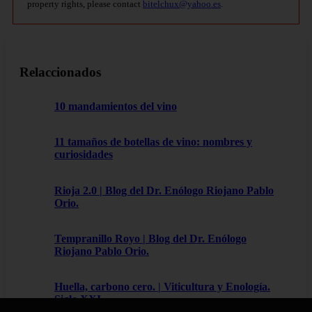
property rights, please contact
bitelchux@yahoo.es
.
Relaccionados
10 mandamientos del vino
11 tamaños de botellas de vino: nombres y
curiosidades
Rioja 2.0 | Blog del Dr. Enólogo Riojano Pablo
Orio.
Tempranillo Royo | Blog del Dr. Enólogo
Riojano Pablo Orio.
Huella, carbono cero. | Viticultura y Enología.
Siglo XXI