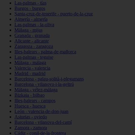
Las-palmas - tías
Burgos - burgos
Santa-cruz-de-tenerife - puerto-de-la-cruz
Almería - almería
Las-palmas - la-oliva
Málaga - mijas
Granada - granada
Alicante - alicante
Zaragoza - zaragoza
Illes-balears - palma-de-mallorca
Las-palmas - teguise
Málaga - málaga
Valencia - valencia
Madrid - madrid
Barcelona - palau-solità-i-plegamans
Barcelona - vilanova-i-la-geltrú
Málaga - vélez-málaga
Bizkaia - bilbao
Illes-balears - campos
Huesca - huesca
León - valencia-de-don-juan
Asturias - oviedo
Barcelona - vilanova-del-camí
Zamora - zamora
Cádiz - conil-de-la-frontera