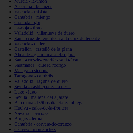
Murcia - la-unión
A-coruña - betanzos
Valencia - mislata
Cantabria - miengo
Granada - gor
La-rioja - tirgo
Valladolid - villanueva-de-duero
Santa-cruz-de-tenerife - santa-cruz-de-tenerife
Valencia - cullera
Castellón - castelló-de-la-plana
Alicante - guardamar-del-segura
Santa-cruz-de-tenerife - santa-úrsula
Salamanca - ciudad-rodrigo
Málaga - estepona
Tarragona - cambrils
Valladolid - laguna-de-duero
Sevilla - castilleja-de-la-cuesta
Lugo - lugo
Sevilla - mairena-del-aljarafe
Barcelona - l39hospitalet-de-llobregat
Huelva - palos-de-la-frontera
Navarra - berriozar
Burgos - lerma
Cantabria - corvera-de-toranzo
Cáceres - montánchez