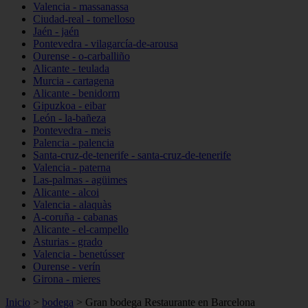
Valencia - massanassa
Ciudad-real - tomelloso
Jaén - jaén
Pontevedra - vilagarcía-de-arousa
Ourense - o-carballiño
Alicante - teulada
Murcia - cartagena
Alicante - benidorm
Gipuzkoa - eibar
León - la-bañeza
Pontevedra - meis
Palencia - palencia
Santa-cruz-de-tenerife - santa-cruz-de-tenerife
Valencia - paterna
Las-palmas - agüimes
Alicante - alcoi
Valencia - alaquàs
A-coruña - cabanas
Alicante - el-campello
Asturias - grado
Valencia - benetússer
Ourense - verín
Girona - mieres
Inicio
>
bodega
>
Gran bodega Restaurante en Barcelona