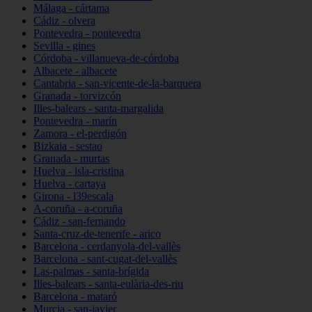
Málaga - cártama
Cádiz - olvera
Pontevedra - pontevedra
Sevilla - gines
Córdoba - villanueva-de-córdoba
Albacete - albacete
Cantabria - san-vicente-de-la-barquera
Granada - torvizcón
Illes-balears - santa-margalida
Pontevedra - marín
Zamora - el-perdigón
Bizkaia - sestao
Granada - murtas
Huelva - isla-cristina
Huelva - cartaya
Girona - l39escala
A-coruña - a-coruña
Cádiz - san-fernando
Santa-cruz-de-tenerife - arico
Barcelona - cerdanyola-del-vallès
Barcelona - sant-cugat-del-vallès
Las-palmas - santa-brígida
Illes-balears - santa-eulària-des-riu
Barcelona - mataró
Murcia - san-javier