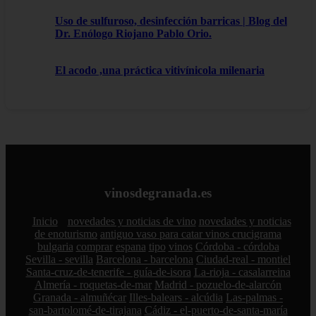
Uso de sulfuroso, desinfección barricas | Blog del
Dr. Enólogo Riojano Pablo Orio.
El acodo ,una práctica vitivínicola milenaria
vinosdegranada.es
Inicio
novedades y noticias de vino
novedades y noticias
de enoturismo
antiguo vaso para catar vinos crucigrama
bulgaria
comprar
espana
tipo
vinos
Córdoba - córdoba
Sevilla - sevilla
Barcelona - barcelona
Ciudad-real - montiel
Santa-cruz-de-tenerife - guía-de-isora
La-rioja - casalarreina
Almería - roquetas-de-mar
Madrid - pozuelo-de-alarcón
Granada - almuñécar
Illes-balears - alcúdia
Las-palmas -
san-bartolomé-de-tirajana
Cádiz - el-puerto-de-santa-maría