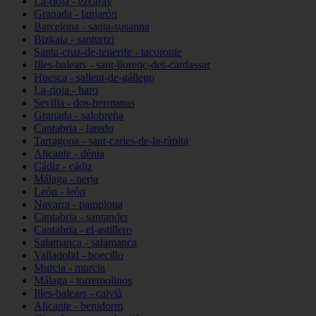
La-rioja - ezcaray
Granada - lanjarón
Barcelona - santa-susanna
Bizkaia - santurtzi
Santa-cruz-de-tenerife - tacoronte
Illes-balears - sant-llorenç-des-cardassar
Huesca - sallent-de-gállego
La-rioja - haro
Sevilla - dos-hermanas
Granada - salobreña
Cantabria - laredo
Tarragona - sant-carles-de-la-ràpita
Alicante - dénia
Cádiz - cádiz
Málaga - nerja
León - león
Navarra - pamplona
Cantabria - santander
Cantabria - el-astillero
Salamanca - salamanca
Valladolid - boecillo
Murcia - murcia
Málaga - torremolinos
Illes-balears - calvià
Alicante - benidorm