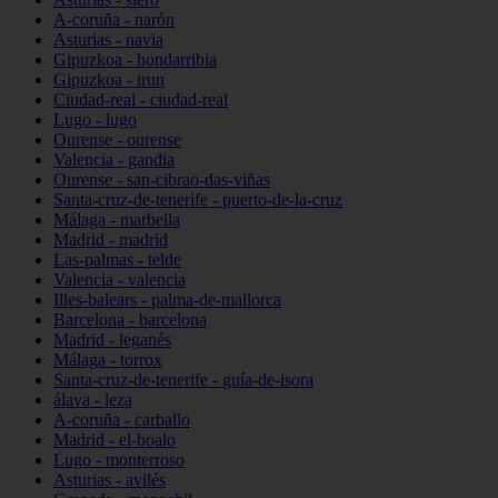
A-coruña - narón
Asturias - navia
Gipuzkoa - hondarribia
Gipuzkoa - irun
Ciudad-real - ciudad-real
Lugo - lugo
Ourense - ourense
Valencia - gandia
Ourense - san-cibrao-das-viñas
Santa-cruz-de-tenerife - puerto-de-la-cruz
Málaga - marbella
Madrid - madrid
Las-palmas - telde
Valencia - valencia
Illes-balears - palma-de-mallorca
Barcelona - barcelona
Madrid - leganés
Málaga - torrox
Santa-cruz-de-tenerife - guía-de-isora
álava - leza
A-coruña - carballo
Madrid - el-boalo
Lugo - monterroso
Asturias - avilés