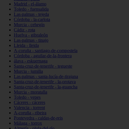
Madrid - el-álamo
Toledo - fuensalida
Las-palmas - tejeda
Córdoba - la-carlota
Murcia - cehegín
Cádiz - rota
Huelva - gibraleón
Las-palmas - tinajo
Lleida - lleida
A-coruña - santiago-de-compostela
Córdoba - aguilar-de-la-frontera
álava - eskuernaga
Santa-cruz-de-tenerife - tegueste
Murcia - jumilla
Las-palmas - santa-lucía-de-tirajana
Santa-cruz-de-tenerife - la-orotava
Santa-cruz-de-tenerife - la-guancha
Murcia - moratalla
Toledo - yepes
Cáceres - cáceres
Valencia - torrent
A-coruña - ribeira
Pontevedra - caldas-de-reis
Málaga - torrox
Almería - olula-del-río