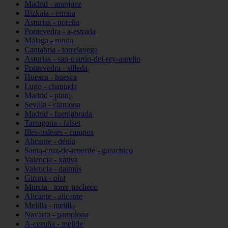
Madrid - aranjuez
Bizkaia - ermua
Asturias - noreña
Pontevedra - a-estrada
Málaga - ronda
Cantabria - torrelavega
Asturias - san-martín-del-rey-aurelio
Pontevedra - silleda
Huesca - huesca
Lugo - chantada
Madrid - pinto
Sevilla - carmona
Madrid - fuenlabrada
Tarragona - falset
Illes-balears - campos
Alicante - dénia
Santa-cruz-de-tenerife - garachico
Valencia - xàtiva
Valencia - daimús
Girona - olot
Murcia - torre-pacheco
Alicante - alicante
Melilla - melilla
Navarra - pamplona
A-coruña - melide