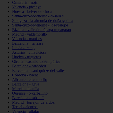
Cantabria - noja
Valencia - picanya
Huesca - belver-de-cinca
Santa-cruz-de-tenerife - el-sauzal
Zaragoza - la-almunia-de-doña-godina
Santa-cruz-de-tenerife - los-realejos
Bizkaia - valle-de-trápaga-trapagaran
Madrid - valdemorillo
Valencia - manises
Barcelona - terrassa
Lleida - tremp
Asturias - villaviciosa
Huelva - trigueros
Girona - castelló-d39empúries
Barcelona - cardedeu
Barcelona - sant-quirze-del-vallès
Córdoba - baena
Alicante - el-campello
Barcelona - gavà
Murcia - abanilla
Ourense - o-carballiño
Barcelona - sabadell
Madrid - torrejón-de-ardoz
Teruel - alcorisa
Valencia - alfafar