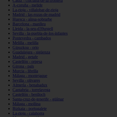
Cádiz - chiclana-de-la-frontera
A-coruña - melide
La-rioja - villalobar-de-rioja
Madrid - las-rozas-de-madrid
Huesca - aínsa-sobrarbe
Barcelona - manlleu
Lleida - la-seu-d39urgell
Sevilla - la-puebla-de-los-infantes
Pontevedra - cambados
Melilla - melilla
Gipuzkoa - orio
Guadalajara - sigüenza
Madrid - getafe
Castellón - orpesa
Girona - pals
Murcia - librilla
Málaga - montejaque
Sevilla - olivares
Almería - benahadux
Cantabria - torrelavega
Castellón - benlloch
Santa-cruz-de-tenerife - güímar
Málaga - mollina
Bizkaia - portugalete
La-rioja - calahorra