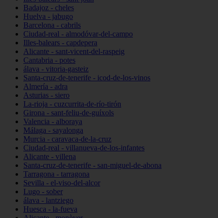
Badajoz - cheles
Huelva - jabugo
Barcelona - cabrils
Ciudad-real - almodóvar-del-campo
Illes-balears - capdepera
Alicante - sant-vicent-del-raspeig
Cantabria - potes
álava - vitoria-gasteiz
Santa-cruz-de-tenerife - icod-de-los-vinos
Almería - adra
Asturias - siero
La-rioja - cuzcurrita-de-río-tirón
Girona - sant-feliu-de-guíxols
Valencia - alboraya
Málaga - sayalonga
Murcia - caravaca-de-la-cruz
Ciudad-real - villanueva-de-los-infantes
Alicante - villena
Santa-cruz-de-tenerife - san-miguel-de-abona
Tarragona - tarragona
Sevilla - el-viso-del-alcor
Lugo - sober
álava - lantziego
Huesca - la-fueva
Alicante - monòver