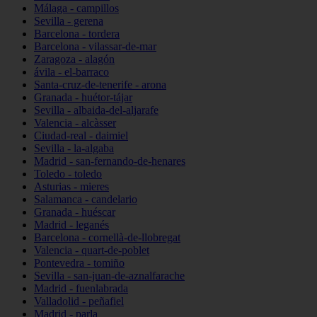
Málaga - campillos
Sevilla - gerena
Barcelona - tordera
Barcelona - vilassar-de-mar
Zaragoza - alagón
ávila - el-barraco
Santa-cruz-de-tenerife - arona
Granada - huétor-tájar
Sevilla - albaida-del-aljarafe
Valencia - alcàsser
Ciudad-real - daimiel
Sevilla - la-algaba
Madrid - san-fernando-de-henares
Toledo - toledo
Asturias - mieres
Salamanca - candelario
Granada - huéscar
Madrid - leganés
Barcelona - cornellà-de-llobregat
Valencia - quart-de-poblet
Pontevedra - tomiño
Sevilla - san-juan-de-aznalfarache
Madrid - fuenlabrada
Valladolid - peñafiel
Madrid - parla