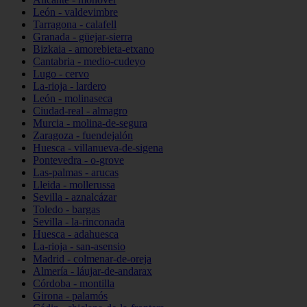
León - valdevimbre
Tarragona - calafell
Granada - güejar-sierra
Bizkaia - amorebieta-etxano
Cantabria - medio-cudeyo
Lugo - cervo
La-rioja - lardero
León - molinaseca
Ciudad-real - almagro
Murcia - molina-de-segura
Zaragoza - fuendejalón
Huesca - villanueva-de-sigena
Pontevedra - o-grove
Las-palmas - arucas
Lleida - mollerussa
Sevilla - aznalcázar
Toledo - bargas
Sevilla - la-rinconada
Huesca - adahuesca
La-rioja - san-asensio
Madrid - colmenar-de-oreja
Almería - láujar-de-andarax
Córdoba - montilla
Girona - palamós