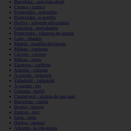
Barcelona - sant-joan-despí
Cuenca - cuenca
Pontevedra - redondela
Pontevedra - o-porriño
Huelva - valverde-del-camino
Gipuzkoa - aretxabaleta
Pontevedra - vilanova-de-arousa
Lugo - ribadeo
Madrid - boadilla-del-monte
Málaga - estepona
Cáceres - cáceres
Málaga - mijas
Zaragoza - cariñena
Asturias - colunga
A-coruña - betanzos
Valladolid - valladolid
A-coruña - teo
Granada - motril
Ciudad-real - alcázar-de-san-juan
Barcelona - calella
Burgos - burgos
Zamora - toro
Soria - soria
Huelva - moguer
Alicante - la-vila-joiosa