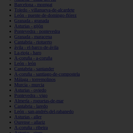
Barcelona - montgat
Toledo - villanueva-de-alcardete
León - puente-de-domingo-flórez
Granada - granada
Asturias - gijón
Pontevedra - pontevedra
Granada - maracena
Cantabria - riotuerto
ávila - el-barco-de-ávila
La-rioja - haro
A-coruña - a-coruña
León - león
Cantabria - santander
A-coruña - santiago-de-compostela
Málaga - torremolinos
Murcia - murcia
Asturias - oviedo
Pontevedra - vigo
Almería - roquetas-de-mar
Cantabria - laredo
León - san-andrés-del-rabanedo
Asturias - aller
Ourense - allariz
A-coruña - ribeira
Asturias - siero