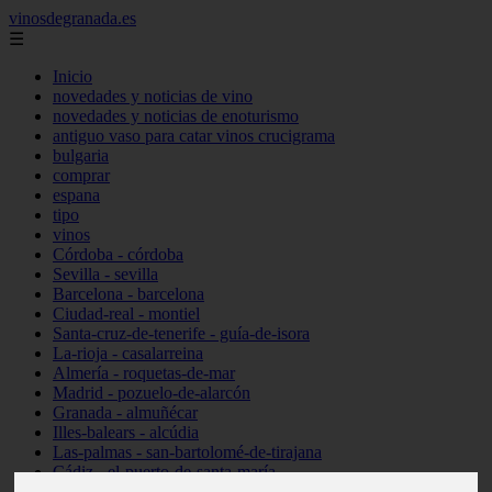
vinosdegranada.es
☰
Inicio
novedades y noticias de vino
novedades y noticias de enoturismo
antiguo vaso para catar vinos crucigrama
bulgaria
comprar
espana
tipo
vinos
Córdoba - córdoba
Sevilla - sevilla
Barcelona - barcelona
Ciudad-real - montiel
Santa-cruz-de-tenerife - guía-de-isora
La-rioja - casalarreina
Almería - roquetas-de-mar
Madrid - pozuelo-de-alarcón
Granada - almuñécar
Illes-balears - alcúdia
Las-palmas - san-bartolomé-de-tirajana
Cádiz - el-puerto-de-santa-maría
Madrid - valdemoro