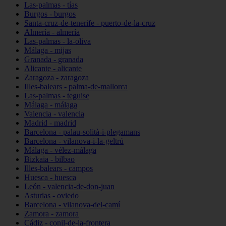
Las-palmas - tías
Burgos - burgos
Santa-cruz-de-tenerife - puerto-de-la-cruz
Almería - almería
Las-palmas - la-oliva
Málaga - mijas
Granada - granada
Alicante - alicante
Zaragoza - zaragoza
Illes-balears - palma-de-mallorca
Las-palmas - teguise
Málaga - málaga
Valencia - valencia
Madrid - madrid
Barcelona - palau-solità-i-plegamans
Barcelona - vilanova-i-la-geltrú
Málaga - vélez-málaga
Bizkaia - bilbao
Illes-balears - campos
Huesca - huesca
León - valencia-de-don-juan
Asturias - oviedo
Barcelona - vilanova-del-camí
Zamora - zamora
Cádiz - conil-de-la-frontera