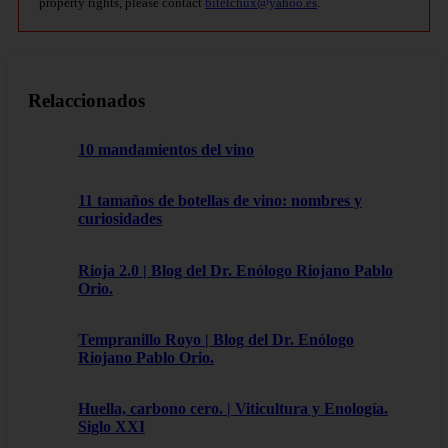
property rights, please contact
bitelchux@yahoo.es
.
Relaccionados
10 mandamientos del vino
11 tamaños de botellas de vino: nombres y
curiosidades
Rioja 2.0 | Blog del Dr. Enólogo Riojano Pablo
Orio.
Tempranillo Royo | Blog del Dr. Enólogo
Riojano Pablo Orio.
Huella, carbono cero. | Viticultura y Enología.
Siglo XXI