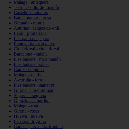
Málaga - antequera
Jaén - castillo-de-locubín
Castellón - vinaròs
Barcelona - manresa
Granada - motril
Asturias - cangas-de-onís
León - ponferrada
Las-palmas - pájara
Pontevedra - sanxenxo
Ciudad-real - ciudad-real
Barcelona - calella
Illes-balears - maó-mahón
Illes-balears - sóller
Cádiz - chipiona
Málaga - marbella
A-coruña - ferrol
Illes-balears - santanyí
Girona - lloret-de-mar
Segovia - segovia
Gipuzkoa - mutriku
Málaga - ronda
Girona - roses
Huelva - huelva
La-rioja - logroño
Cádiz - jerez-de-la-frontera