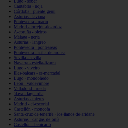
Lugo - sober
Cantabria - noja
Córdoba - puente-genil
Asturias - laviana
Pontevedra - marín
Madrid - torrejón-de-ardoz
A-coruña - oleiros
Málaga - nerja
Asturias - langreo
Pontevedra - ponteareas
Pontevedra - a-illa-de-arousa
Sevilla - sevilla
Navarra - estella-lizarra
Lugo - viveiro
Illes-balears - es-mercadal
Lugo - mondoñedo
León - valdevimbre
Valladolid - rueda
álava - laguardia
Asturias - mieres
Madrid - el-escorial
Castellón - moncofa
Santa-cruz-de-tenerife - los-llanos-de-aridane
Asturias - cangas-de-onís
Castellón - benicarló