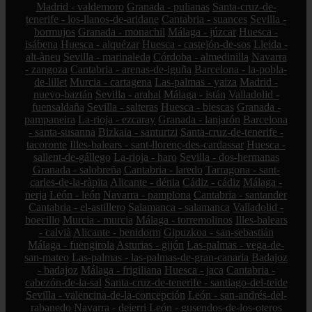
Madrid - valdemoro
Granada - pulianas
Santa-cruz-de-
tenerife - los-llanos-de-aridane
Cantabria - suances
Sevilla -
bormujos
Granada - monachil
Málaga - júzcar
Huesca -
isábena
Huesca - alquézar
Huesca - castejón-de-sos
Lleida -
alt-àneu
Sevilla - marinaleda
Córdoba - almedinilla
Navarra
- zangoza
Cantabria - arenas-de-iguña
Barcelona - la-pobla-
de-lillet
Murcia - cartagena
Las-palmas - yaiza
Madrid -
nuevo-baztán
Sevilla - arahal
Málaga - istán
Valladolid -
fuensaldaña
Sevilla - salteras
Huesca - biescas
Granada -
pampaneira
La-rioja - ezcaray
Granada - lanjarón
Barcelona
- santa-susanna
Bizkaia - santurtzi
Santa-cruz-de-tenerife -
tacoronte
Illes-balears - sant-llorenç-des-cardassar
Huesca -
sallent-de-gállego
La-rioja - haro
Sevilla - dos-hermanas
Granada - salobreña
Cantabria - laredo
Tarragona - sant-
carles-de-la-ràpita
Alicante - dénia
Cádiz - cádiz
Málaga -
nerja
León - león
Navarra - pamplona
Cantabria - santander
Cantabria - el-astillero
Salamanca - salamanca
Valladolid -
boecillo
Murcia - murcia
Málaga - torremolinos
Illes-balears
- calvià
Alicante - benidorm
Gipuzkoa - san-sebastián
Málaga - fuengirola
Asturias - gijón
Las-palmas - vega-de-
san-mateo
Las-palmas - las-palmas-de-gran-canaria
Badajoz
- badajoz
Málaga - frigiliana
Huesca - jaca
Cantabria -
cabezón-de-la-sal
Santa-cruz-de-tenerife - santiago-del-teide
Sevilla - valencina-de-la-concepción
León - san-andrés-del-
rabanedo
Navarra - deierri
León - gusendos-de-los-oteros