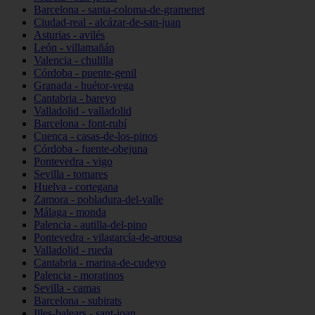
Barcelona - santa-coloma-de-gramenet
Ciudad-real - alcázar-de-san-juan
Asturias - avilés
León - villamañán
Valencia - chulilla
Córdoba - puente-genil
Granada - huétor-vega
Cantabria - bareyo
Valladolid - valladolid
Barcelona - font-rubí
Cuenca - casas-de-los-pinos
Córdoba - fuente-obejuna
Pontevedra - vigo
Sevilla - tomares
Huelva - cortegana
Zamora - pobladura-del-valle
Málaga - monda
Palencia - autilla-del-pino
Pontevedra - vilagarcía-de-arousa
Valladolid - rueda
Cantabria - marina-de-cudeyo
Palencia - moratinos
Sevilla - camas
Barcelona - subirats
Illes-balears - sant-joan