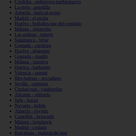
Córdoba - peñarroya-pueblonuevo
La-rioja - arnedillo
Almería - huércal-overa
Madrid - el-molar
Huelva - bollullos-par-del-condado
Málaga - algarrobo
Las-palmas - tuineje
Salamanca - béjar
Granada - capileira
Huelva - aljaraque
Granada - guadix
Málaga - manilva
Huesca - barbastro
Valencia - sagunt
Illes-balears - ses-salines
Sevilla - carmona
Ciudad-real - valdepeñas
Alicante - orihuela
Jaén - baeza
Navarra - tudela
Almería - el-ejido
Castellón - benicarló
Málaga - benahavís
Madrid - coslada
Barcelona - malgrat-de-mar