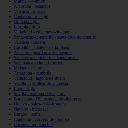
Murcia - la-unión
A-coruña - betanzos
Valencia - mislata
Cantabria - miengo
Granada - gor
La-rioja - tirgo
Valladolid - villanueva-de-duero
Santa-cruz-de-tenerife - santa-cruz-de-tenerife
Valencia - cullera
Castellón - castelló-de-la-plana
Alicante - guardamar-del-segura
Santa-cruz-de-tenerife - santa-úrsula
Salamanca - ciudad-rodrigo
Málaga - estepona
Tarragona - cambrils
Valladolid - laguna-de-duero
Sevilla - castilleja-de-la-cuesta
Lugo - lugo
Sevilla - mairena-del-aljarafe
Barcelona - l39hospitalet-de-llobregat
Huelva - palos-de-la-frontera
Navarra - berriozar
Burgos - lerma
Cantabria - corvera-de-toranzo
Cáceres - montánchez