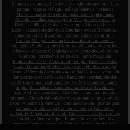
Zaragoza - zaragoza
Illes-balears - palma-de-mallorca
Las-
palmas - teguise
Málaga - málaga
Valencia - valencia
Madrid - madrid
Barcelona - palau-solità-i-plegamans
Barcelona - vilanova-i-la-geltrú
Málaga - vélez-málaga
Bizkaia - bilbao
Illes-balears - campos
Huesca - huesca
León - valencia-de-don-juan
Asturias - oviedo
Barcelona -
vilanova-del-camí
Zamora - zamora
Cádiz - conil-de-la-
frontera
Málaga - cártama
Cádiz - olvera
Pontevedra -
pontevedra
Sevilla - gines
Córdoba - villanueva-de-córdoba
Albacete - albacete
Cantabria - san-vicente-de-la-barquera
Granada - torvizcón
Illes-balears - santa-margalida
Pontevedra - marín
Zamora - el-perdigón
Bizkaia - sestao
Granada - murtas
Huelva - isla-cristina
Huelva - cartaya
Girona - l39escala
A-coruña - a-coruña
Cádiz - san-fernando
Santa-cruz-de-tenerife - arico
Barcelona - cerdanyola-del-
vallès
Barcelona - sant-cugat-del-vallès
Las-palmas - santa-
brígida
Illes-balears - santa-eulària-des-riu
Barcelona -
mataró
Murcia - san-javier
Barcelona - santa-coloma-de-
gramenet
Ciudad-real - alcázar-de-san-juan
Asturias - avilés
León - villamañán
Valencia - chulilla
Córdoba - puente-genil
Granada - huétor-vega
Cantabria - bareyo
Valladolid -
valladolid
Barcelona - font-rubí
Cuenca - casas-de-los-pinos
Córdoba - fuente-obejuna
Pontevedra - vigo
Sevilla -
tomares
Huelva - cortegana
Zamora - pobladura-del-valle
Málaga - monda
Palencia - autilla-del-pino
Pontevedra -