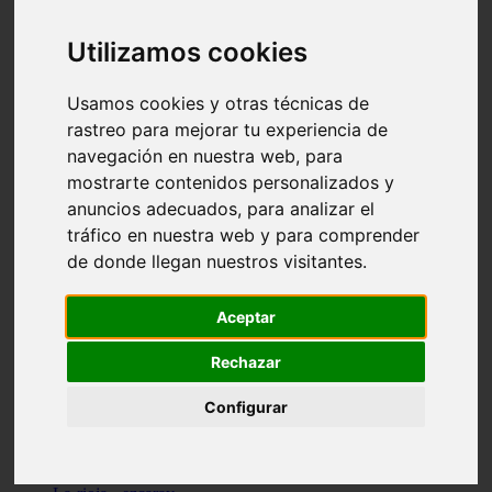
Granada - pulianas
Santa-cruz-de-tenerife - los-llanos-de-aridane
Utilizamos cookies
Cantabria - suances
Sevilla - bormujos
Granada - monachil
Usamos cookies y otras técnicas de
Málaga - júzcar
rastreo para mejorar tu experiencia de
Huesca - isábena
navegación en nuestra web, para
Huesca - alquézar
Huesca - castejón-de-sos
mostrarte contenidos personalizados y
Lleida - alt-àneu
anuncios adecuados, para analizar el
Sevilla - marinaleda
tráfico en nuestra web y para comprender
Córdoba - almedinilla
Navarra - zangoza
de donde llegan nuestros visitantes.
Cantabria - arenas-de-iguña
Barcelona - la-pobla-de-lillet
Murcia - cartagena
Aceptar
Las-palmas - yaiza
Madrid - nuevo-baztán
Rechazar
Sevilla - arahal
Málaga - istán
Configurar
Valladolid - fuensaldaña
Sevilla - salteras
Huesca - biescas
Granada - pampaneira