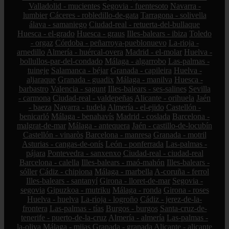
Valladolid - mucientes
Segovia - fuentesoto
Navarra -
lumbier
Cáceres - robledillo-de-gata
Tarragona - solivella
álava - samaniego
Ciudad-real - retuerta-del-bullaque
Huesca - el-grado
Huesca - graus
Illes-balears - ibiza
Toledo
- orgaz
Córdoba - peñarroya-pueblonuevo
La-rioja -
arnedillo
Almería - huércal-overa
Madrid - el-molar
Huelva -
bollullos-par-del-condado
Málaga - algarrobo
Las-palmas -
tuineje
Salamanca - béjar
Granada - capileira
Huelva -
aljaraque
Granada - guadix
Málaga - manilva
Huesca -
barbastro
Valencia - sagunt
Illes-balears - ses-salines
Sevilla
- carmona
Ciudad-real - valdepeñas
Alicante - orihuela
Jaén
- baeza
Navarra - tudela
Almería - el-ejido
Castellón -
benicarló
Málaga - benahavís
Madrid - coslada
Barcelona -
malgrat-de-mar
Málaga - antequera
Jaén - castillo-de-locubín
Castellón - vinaròs
Barcelona - manresa
Granada - motril
Asturias - cangas-de-onís
León - ponferrada
Las-palmas -
pájara
Pontevedra - sanxenxo
Ciudad-real - ciudad-real
Barcelona - calella
Illes-balears - maó-mahón
Illes-balears -
sóller
Cádiz - chipiona
Málaga - marbella
A-coruña - ferrol
Illes-balears - santanyí
Girona - lloret-de-mar
Segovia -
segovia
Gipuzkoa - mutriku
Málaga - ronda
Girona - roses
Huelva - huelva
La-rioja - logroño
Cádiz - jerez-de-la-
frontera
Las-palmas - tías
Burgos - burgos
Santa-cruz-de-
tenerife - puerto-de-la-cruz
Almería - almería
Las-palmas -
la-oliva
Málaga - mijas
Granada - granada
Alicante - alicante