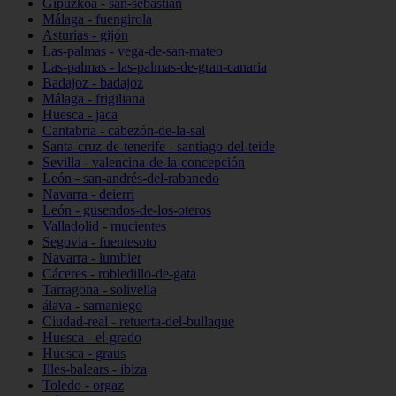
Gipuzkoa - san-sebastián
Málaga - fuengirola
Asturias - gijón
Las-palmas - vega-de-san-mateo
Las-palmas - las-palmas-de-gran-canaria
Badajoz - badajoz
Málaga - frigiliana
Huesca - jaca
Cantabria - cabezón-de-la-sal
Santa-cruz-de-tenerife - santiago-del-teide
Sevilla - valencina-de-la-concepción
León - san-andrés-del-rabanedo
Navarra - deierri
León - gusendos-de-los-oteros
Valladolid - mucientes
Segovia - fuentesoto
Navarra - lumbier
Cáceres - robledillo-de-gata
Tarragona - solivella
álava - samaniego
Ciudad-real - retuerta-del-bullaque
Huesca - el-grado
Huesca - graus
Illes-balears - ibiza
Toledo - orgaz