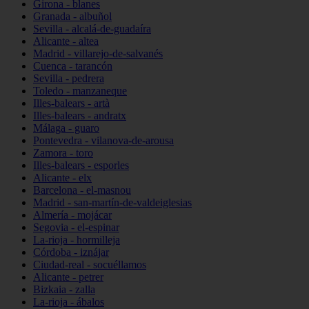
Girona - blanes
Granada - albuñol
Sevilla - alcalá-de-guadaíra
Alicante - altea
Madrid - villarejo-de-salvanés
Cuenca - tarancón
Sevilla - pedrera
Toledo - manzaneque
Illes-balears - artà
Illes-balears - andratx
Málaga - guaro
Pontevedra - vilanova-de-arousa
Zamora - toro
Illes-balears - esporles
Alicante - elx
Barcelona - el-masnou
Madrid - san-martín-de-valdeiglesias
Almería - mojácar
Segovia - el-espinar
La-rioja - hormilleja
Córdoba - iznájar
Ciudad-real - socuéllamos
Alicante - petrer
Bizkaia - zalla
La-rioja - ábalos