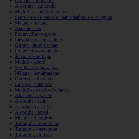
Granada - monachil
A-coruña - culleredo
Madrid - alcalá-de-henares
Santa-cruz-de-tenerife - san-cristóbal-de-la-laguna
Málaga - málaga
Alicante - elx
Pontevedra - o-grove
Illes-balears - ses-salines
Girona - lloret-de-mar
Pontevedra - cambados
álava - eskuernaga
Madrid - getafe
Sevilla - dos-hermanas
Málaga - benalmádena
Ourense - ribadavia
La-rioja - calahorra
Madrid - pozuelo-de-alarcón
Albacete - albacete
A-coruña - sada
Asturias - castrillón
A-coruña - ferrol
Málaga - fuengirola
Tarragona - montblanc
Tarragona - tarragona
Tarragona - tortosa