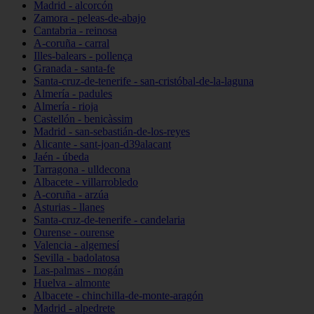
Madrid - alcorcón
Zamora - peleas-de-abajo
Cantabria - reinosa
A-coruña - carral
Illes-balears - pollença
Granada - santa-fe
Santa-cruz-de-tenerife - san-cristóbal-de-la-laguna
Almería - padules
Almería - rioja
Castellón - benicàssim
Madrid - san-sebastián-de-los-reyes
Alicante - sant-joan-d39alacant
Jaén - úbeda
Tarragona - ulldecona
Albacete - villarrobledo
A-coruña - arzúa
Asturias - llanes
Santa-cruz-de-tenerife - candelaria
Ourense - ourense
Valencia - algemesí
Sevilla - badolatosa
Las-palmas - mogán
Huelva - almonte
Albacete - chinchilla-de-monte-aragón
Madrid - alpedrete