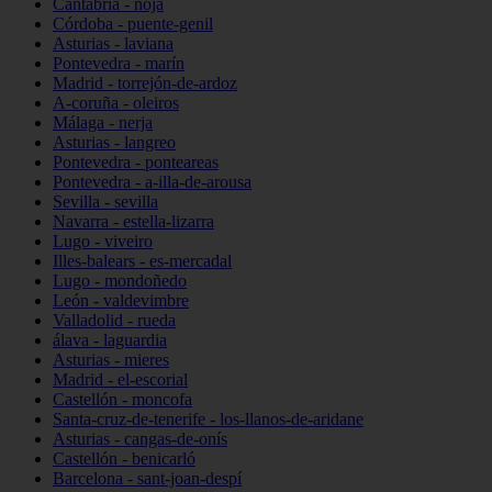
Cantabria - noja
Córdoba - puente-genil
Asturias - laviana
Pontevedra - marín
Madrid - torrejón-de-ardoz
A-coruña - oleiros
Málaga - nerja
Asturias - langreo
Pontevedra - ponteareas
Pontevedra - a-illa-de-arousa
Sevilla - sevilla
Navarra - estella-lizarra
Lugo - viveiro
Illes-balears - es-mercadal
Lugo - mondoñedo
León - valdevimbre
Valladolid - rueda
álava - laguardia
Asturias - mieres
Madrid - el-escorial
Castellón - moncofa
Santa-cruz-de-tenerife - los-llanos-de-aridane
Asturias - cangas-de-onís
Castellón - benicarló
Barcelona - sant-joan-despí