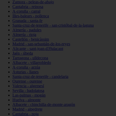
Zamora - peleas-de-abajo
Cantabria - reinosa
A-coruña - carral
Illes-balears - pollença
Granada - santa-fe
Santa-cruz-de-tenerife - san-cristóbal-de-la-laguna
Almería - padules
Almería - rioja
Castellón - benicàssim
Madrid - san-sebastián-de-los-reyes
Alicante - sant-joan-d39alacant
Jaén - úbeda
Tarragona - ulldecona
Albacete - villarrobledo
A-coruña - arzúa
Asturias - llanes
Santa-cruz-de-tenerife - candelaria
Ourense - ourense
Valencia - algemesí
Sevilla - badolatosa
Las-palmas - mogán
Huelva - almonte
Albacete - chinchilla-de-monte-aragón
Madrid - alpedrete
Cantabria - noja