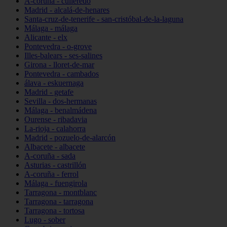
A-coruña - culleredo
Madrid - alcalá-de-henares
Santa-cruz-de-tenerife - san-cristóbal-de-la-laguna
Málaga - málaga
Alicante - elx
Pontevedra - o-grove
Illes-balears - ses-salines
Girona - lloret-de-mar
Pontevedra - cambados
álava - eskuernaga
Madrid - getafe
Sevilla - dos-hermanas
Málaga - benalmádena
Ourense - ribadavia
La-rioja - calahorra
Madrid - pozuelo-de-alarcón
Albacete - albacete
A-coruña - sada
Asturias - castrillón
A-coruña - ferrol
Málaga - fuengirola
Tarragona - montblanc
Tarragona - tarragona
Tarragona - tortosa
Lugo - sober