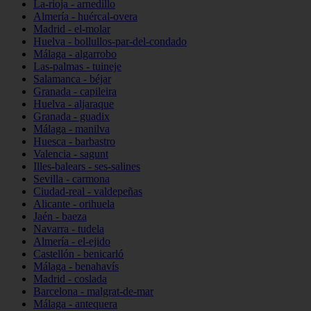
La-rioja - arnedillo
Almería - huércal-overa
Madrid - el-molar
Huelva - bollullos-par-del-condado
Málaga - algarrobo
Las-palmas - tuineje
Salamanca - béjar
Granada - capileira
Huelva - aljaraque
Granada - guadix
Málaga - manilva
Huesca - barbastro
Valencia - sagunt
Illes-balears - ses-salines
Sevilla - carmona
Ciudad-real - valdepeñas
Alicante - orihuela
Jaén - baeza
Navarra - tudela
Almería - el-ejido
Castellón - benicarló
Málaga - benahavís
Madrid - coslada
Barcelona - malgrat-de-mar
Málaga - antequera