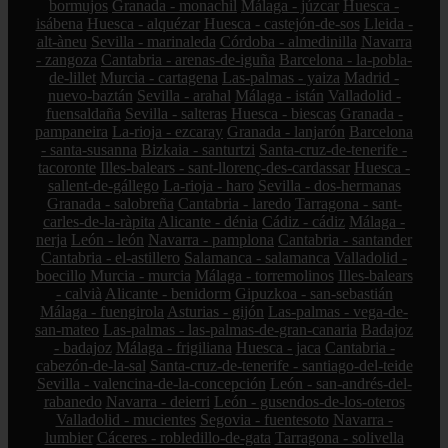
bormujos
Granada - monachil
Málaga - júzcar
Huesca -
isábena
Huesca - alquézar
Huesca - castejón-de-sos
Lleida -
alt-àneu
Sevilla - marinaleda
Córdoba - almedinilla
Navarra
- zangoza
Cantabria - arenas-de-iguña
Barcelona - la-pobla-
de-lillet
Murcia - cartagena
Las-palmas - yaiza
Madrid -
nuevo-baztán
Sevilla - arahal
Málaga - istán
Valladolid -
fuensaldaña
Sevilla - salteras
Huesca - biescas
Granada -
pampaneira
La-rioja - ezcaray
Granada - lanjarón
Barcelona
- santa-susanna
Bizkaia - santurtzi
Santa-cruz-de-tenerife -
tacoronte
Illes-balears - sant-llorenç-des-cardassar
Huesca -
sallent-de-gállego
La-rioja - haro
Sevilla - dos-hermanas
Granada - salobreña
Cantabria - laredo
Tarragona - sant-
carles-de-la-ràpita
Alicante - dénia
Cádiz - cádiz
Málaga -
nerja
León - león
Navarra - pamplona
Cantabria - santander
Cantabria - el-astillero
Salamanca - salamanca
Valladolid -
boecillo
Murcia - murcia
Málaga - torremolinos
Illes-balears
- calvià
Alicante - benidorm
Gipuzkoa - san-sebastián
Málaga - fuengirola
Asturias - gijón
Las-palmas - vega-de-
san-mateo
Las-palmas - las-palmas-de-gran-canaria
Badajoz
- badajoz
Málaga - frigiliana
Huesca - jaca
Cantabria -
cabezón-de-la-sal
Santa-cruz-de-tenerife - santiago-del-teide
Sevilla - valencina-de-la-concepción
León - san-andrés-del-
rabanedo
Navarra - deierri
León - gusendos-de-los-oteros
Valladolid - mucientes
Segovia - fuentesoto
Navarra -
lumbier
Cáceres - robledillo-de-gata
Tarragona - solivella