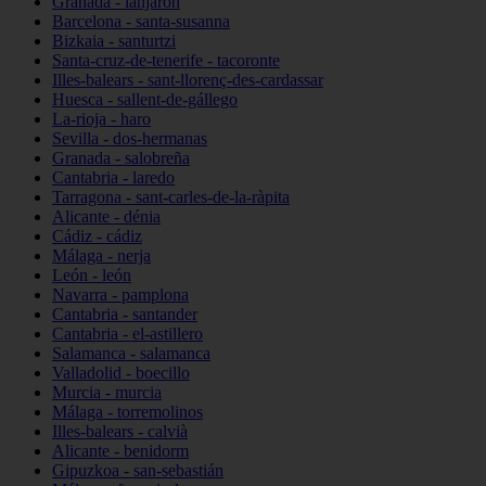
Granada - lanjarón
Barcelona - santa-susanna
Bizkaia - santurtzi
Santa-cruz-de-tenerife - tacoronte
Illes-balears - sant-llorenç-des-cardassar
Huesca - sallent-de-gállego
La-rioja - haro
Sevilla - dos-hermanas
Granada - salobreña
Cantabria - laredo
Tarragona - sant-carles-de-la-ràpita
Alicante - dénia
Cádiz - cádiz
Málaga - nerja
León - león
Navarra - pamplona
Cantabria - santander
Cantabria - el-astillero
Salamanca - salamanca
Valladolid - boecillo
Murcia - murcia
Málaga - torremolinos
Illes-balears - calvià
Alicante - benidorm
Gipuzkoa - san-sebastián