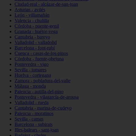
Ciudad-real - alcázar-de-san-juan
Asturias - avilés
León - villamañán
Valencia - chulilla
Córdoba - puente-genil
Granada - huétor-vega
Cantabria - bareyo
Valladolid - valladolid
Barcelona - font-rubí
Cuenca - casas-de-los-pinos
Córdoba - fuente-obejuna
Pontevedra - vigo
Sevilla - tomares
Huelva - cortegana
Zamora - pobladura-del-valle
Málaga - monda
Palencia - autilla-del-pino
Pontevedra - vilagarcía-de-arousa
Valladolid - rueda
Cantabria - marina-de-cudeyo
Palencia - moratinos
Sevilla - camas
Barcelona - subirats
Illes-balears - sant-joan
Badajoz - cheles