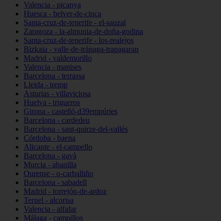
Valencia - picanya
Huesca - belver-de-cinca
Santa-cruz-de-tenerife - el-sauzal
Zaragoza - la-almunia-de-doña-godina
Santa-cruz-de-tenerife - los-realejos
Bizkaia - valle-de-trápaga-trapagaran
Madrid - valdemorillo
Valencia - manises
Barcelona - terrassa
Lleida - tremp
Asturias - villaviciosa
Huelva - trigueros
Girona - castelló-d39empúries
Barcelona - cardedeu
Barcelona - sant-quirze-del-vallès
Córdoba - baena
Alicante - el-campello
Barcelona - gavà
Murcia - abanilla
Ourense - o-carballiño
Barcelona - sabadell
Madrid - torrejón-de-ardoz
Teruel - alcorisa
Valencia - alfafar
Málaga - campillos