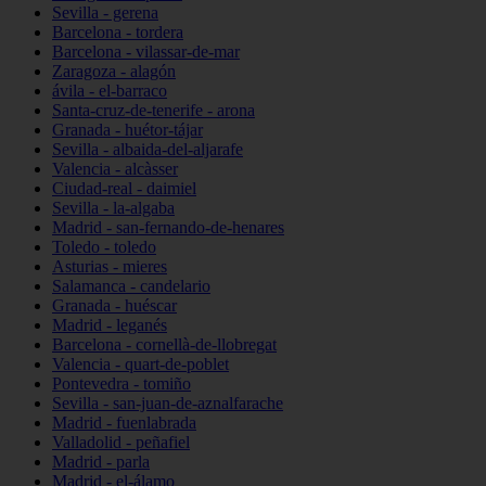
Sevilla - gerena
Barcelona - tordera
Barcelona - vilassar-de-mar
Zaragoza - alagón
ávila - el-barraco
Santa-cruz-de-tenerife - arona
Granada - huétor-tájar
Sevilla - albaida-del-aljarafe
Valencia - alcàsser
Ciudad-real - daimiel
Sevilla - la-algaba
Madrid - san-fernando-de-henares
Toledo - toledo
Asturias - mieres
Salamanca - candelario
Granada - huéscar
Madrid - leganés
Barcelona - cornellà-de-llobregat
Valencia - quart-de-poblet
Pontevedra - tomiño
Sevilla - san-juan-de-aznalfarache
Madrid - fuenlabrada
Valladolid - peñafiel
Madrid - parla
Madrid - el-álamo