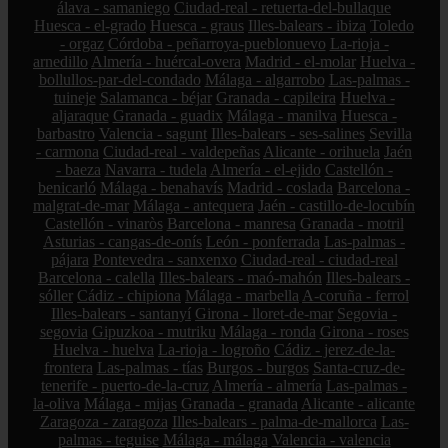
álava - samaniego
Ciudad-real - retuerta-del-bullaque
Huesca - el-grado
Huesca - graus
Illes-balears - ibiza
Toledo
- orgaz
Córdoba - peñarroya-pueblonuevo
La-rioja -
arnedillo
Almería - huércal-overa
Madrid - el-molar
Huelva -
bollullos-par-del-condado
Málaga - algarrobo
Las-palmas -
tuineje
Salamanca - béjar
Granada - capileira
Huelva -
aljaraque
Granada - guadix
Málaga - manilva
Huesca -
barbastro
Valencia - sagunt
Illes-balears - ses-salines
Sevilla
- carmona
Ciudad-real - valdepeñas
Alicante - orihuela
Jaén
- baeza
Navarra - tudela
Almería - el-ejido
Castellón -
benicarló
Málaga - benahavís
Madrid - coslada
Barcelona -
malgrat-de-mar
Málaga - antequera
Jaén - castillo-de-locubín
Castellón - vinaròs
Barcelona - manresa
Granada - motril
Asturias - cangas-de-onís
León - ponferrada
Las-palmas -
pájara
Pontevedra - sanxenxo
Ciudad-real - ciudad-real
Barcelona - calella
Illes-balears - maó-mahón
Illes-balears -
sóller
Cádiz - chipiona
Málaga - marbella
A-coruña - ferrol
Illes-balears - santanyí
Girona - lloret-de-mar
Segovia -
segovia
Gipuzkoa - mutriku
Málaga - ronda
Girona - roses
Huelva - huelva
La-rioja - logroño
Cádiz - jerez-de-la-
frontera
Las-palmas - tías
Burgos - burgos
Santa-cruz-de-
tenerife - puerto-de-la-cruz
Almería - almería
Las-palmas -
la-oliva
Málaga - mijas
Granada - granada
Alicante - alicante
Zaragoza - zaragoza
Illes-balears - palma-de-mallorca
Las-
palmas - teguise
Málaga - málaga
Valencia - valencia