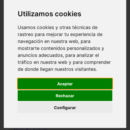
Santa-cruz-de-tenerife - los-llanos-de-aridane
Cantabria - suances
Utilizamos cookies
Sevilla - bormujos
Granada - monachil
Málaga - júzcar
Usamos cookies y otras técnicas de
Huesca - isábena
rastreo para mejorar tu experiencia de
Huesca - alquézar
navegación en nuestra web, para
Huesca - castejón-de-sos
Lleida - alt-àneu
mostrarte contenidos personalizados y
Sevilla - marinaleda
anuncios adecuados, para analizar el
Córdoba - almedinilla
tráfico en nuestra web y para comprender
Navarra - zangoza
Cantabria - arenas-de-iguña
de donde llegan nuestros visitantes.
Barcelona - la-pobla-de-lillet
Murcia - cartagena
Las-palmas - yaiza
Aceptar
Madrid - nuevo-baztán
Sevilla - arahal
Rechazar
Málaga - istán
Valladolid - fuensaldaña
Configurar
Sevilla - salteras
Huesca - biescas
Granada - pampaneira
La-rioja - ezcaray