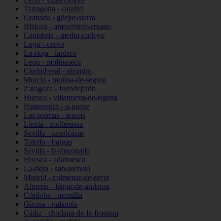
Tarragona - calafell
Granada - güejar-sierra
Bizkaia - amorebieta-etxano
Cantabria - medio-cudeyo
Lugo - cervo
La-rioja - lardero
León - molinaseca
Ciudad-real - almagro
Murcia - molina-de-segura
Zaragoza - fuendejalón
Huesca - villanueva-de-sigena
Pontevedra - o-grove
Las-palmas - arucas
Lleida - mollerussa
Sevilla - aznalcázar
Toledo - bargas
Sevilla - la-rinconada
Huesca - adahuesca
La-rioja - san-asensio
Madrid - colmenar-de-oreja
Almería - láujar-de-andarax
Córdoba - montilla
Girona - palamós
Cádiz - chiclana-de-la-frontera