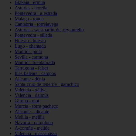
Bizkaia - ermua
Asturias - noreña
Pontevedra - a-estrada
Málaga - ronda
Cantabria - torrelavega
Asturias - san-martín-del-rey-aurelio
Pontevedra - silleda
Huesca - huesca
Lugo - chantada
Madrid - pinto
Sevilla - carmona
Madrid - fuenlabrada
Tarragona - falset
Illes-balears - campos
Alicante - dénia
Santa-cruz-de-tenerife - garachico
Valencia - xàtiva
Valencia - daimús
Girona - olot
Murcia - torre-pacheco
Alicante - alicante
Melilla - melilla
Navarra - pamplona
A-coruña - melide
Valencia - massanassa