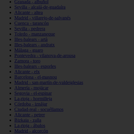
Granada - albuñol
Sevilla - alcalá-de-guadaíra
Alicante - altea
Madrid - villarejo-de-salvanés
Cuenca - tarancón
Sevilla - pedrera
Toledo - manzaneque
Illes-balears - artà
Illes-balears - andratx
Málaga - guaro
Pontevedra - vilanova-de-arousa
Zamora - toro
Illes-balears - esporles
Alicante - elx
Barcelona - el-masnou
Madrid - san-martín-de-valdeiglesias
Almería - mojácar
Segovia - el-espinar
La-rioja - hormilleja
Córdoba - iznájar
Ciudad-real - socuéllamos
Alicante - petrer
Bizkaia - zalla
La-rioja - ábalos
Madrid - alcorcón