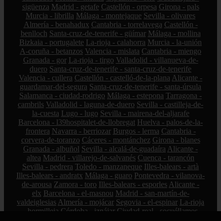
sigüenza
Madrid - getafe
Castellón - orpesa
Girona - pals
Murcia - librilla
Málaga - montejaque
Sevilla - olivares
Almería - benahadux
Cantabria - torrelavega
Castellón -
benlloch
Santa-cruz-de-tenerife - güímar
Málaga - mollina
Bizkaia - portugalete
La-rioja - calahorra
Murcia - la-unión
A-coruña - betanzos
Valencia - mislata
Cantabria - miengo
Granada - gor
La-rioja - tirgo
Valladolid - villanueva-de-
duero
Santa-cruz-de-tenerife - santa-cruz-de-tenerife
Valencia - cullera
Castellón - castelló-de-la-plana
Alicante -
guardamar-del-segura
Santa-cruz-de-tenerife - santa-úrsula
Salamanca - ciudad-rodrigo
Málaga - estepona
Tarragona -
cambrils
Valladolid - laguna-de-duero
Sevilla - castilleja-de-
la-cuesta
Lugo - lugo
Sevilla - mairena-del-aljarafe
Barcelona - l39hospitalet-de-llobregat
Huelva - palos-de-la-
frontera
Navarra - berriozar
Burgos - lerma
Cantabria -
corvera-de-toranzo
Cáceres - montánchez
Girona - blanes
Granada - albuñol
Sevilla - alcalá-de-guadaíra
Alicante -
altea
Madrid - villarejo-de-salvanés
Cuenca - tarancón
Sevilla - pedrera
Toledo - manzaneque
Illes-balears - artà
Illes-balears - andratx
Málaga - guaro
Pontevedra - vilanova-
de-arousa
Zamora - toro
Illes-balears - esporles
Alicante -
elx
Barcelona - el-masnou
Madrid - san-martín-de-
valdeiglesias
Almería - mojácar
Segovia - el-espinar
La-rioja
- hormilleja
Córdoba - iznájar
Ciudad-real - socuéllamos
Alicante - petrer
Bizkaia - zalla
La-rioja - ábalos
Madrid -