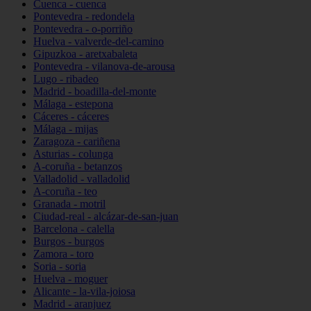
Cuenca - cuenca
Pontevedra - redondela
Pontevedra - o-porriño
Huelva - valverde-del-camino
Gipuzkoa - aretxabaleta
Pontevedra - vilanova-de-arousa
Lugo - ribadeo
Madrid - boadilla-del-monte
Málaga - estepona
Cáceres - cáceres
Málaga - mijas
Zaragoza - cariñena
Asturias - colunga
A-coruña - betanzos
Valladolid - valladolid
A-coruña - teo
Granada - motril
Ciudad-real - alcázar-de-san-juan
Barcelona - calella
Burgos - burgos
Zamora - toro
Soria - soria
Huelva - moguer
Alicante - la-vila-joiosa
Madrid - aranjuez