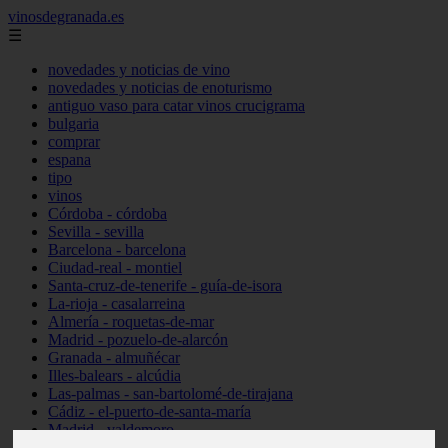
vinosdegranada.es
☰
novedades y noticias de vino
novedades y noticias de enoturismo
antiguo vaso para catar vinos crucigrama
bulgaria
comprar
espana
tipo
vinos
Córdoba - córdoba
Sevilla - sevilla
Barcelona - barcelona
Ciudad-real - montiel
Santa-cruz-de-tenerife - guía-de-isora
La-rioja - casalarreina
Almería - roquetas-de-mar
Madrid - pozuelo-de-alarcón
Granada - almuñécar
Illes-balears - alcúdia
Las-palmas - san-bartolomé-de-tirajana
Cádiz - el-puerto-de-santa-maría
Madrid - valdemoro
Granada - pulianas