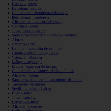
Huelva - jabugo
Barcelona - cabrils
Ciudad-real - almodóvar-del-campo
Illes-balears - capdepera
Alicante - sant-vicent-del-raspeig
Cantabria - potes
álava - vitoria-gasteiz
Santa-cruz-de-tenerife - icod-de-los-vinos
Almería - adra
Asturias - siero
La-rioja - cuzcurrita-de-río-tirón
Girona - sant-feliu-de-guíxols
Valencia - alboraya
Málaga - sayalonga
Murcia - caravaca-de-la-cruz
Ciudad-real - villanueva-de-los-infantes
Alicante - villena
Santa-cruz-de-tenerife - san-miguel-de-abona
Tarragona - tarragona
Sevilla - el-viso-del-alcor
Lugo - sober
álava - lantziego
Huesca - la-fueva
Alicante - monòver
León - valdevimbre