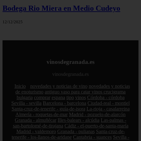
Bodega Rio Miera en Medio Cudeyo
12/12/2025
vinosdegranada.es
vinosdegranada.es
Inicio
novedades y noticias de vino
novedades y noticias
de enoturismo
antiguo vaso para catar vinos crucigrama
bulgaria
comprar
espana
tipo
vinos
Córdoba - córdoba
Sevilla - sevilla
Barcelona - barcelona
Ciudad-real - montiel
Santa-cruz-de-tenerife - guía-de-isora
La-rioja - casalarreina
Almería - roquetas-de-mar
Madrid - pozuelo-de-alarcón
Granada - almuñécar
Illes-balears - alcúdia
Las-palmas -
san-bartolomé-de-tirajana
Cádiz - el-puerto-de-santa-maría
Madrid - valdemoro
Granada - pulianas
Santa-cruz-de-
tenerife - los-llanos-de-aridane
Cantabria - suances
Sevilla -