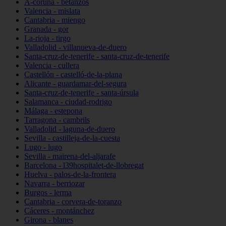
A-coruña - betanzos
Valencia - mislata
Cantabria - miengo
Granada - gor
La-rioja - tirgo
Valladolid - villanueva-de-duero
Santa-cruz-de-tenerife - santa-cruz-de-tenerife
Valencia - cullera
Castellón - castelló-de-la-plana
Alicante - guardamar-del-segura
Santa-cruz-de-tenerife - santa-úrsula
Salamanca - ciudad-rodrigo
Málaga - estepona
Tarragona - cambrils
Valladolid - laguna-de-duero
Sevilla - castilleja-de-la-cuesta
Lugo - lugo
Sevilla - mairena-del-aljarafe
Barcelona - l39hospitalet-de-llobregat
Huelva - palos-de-la-frontera
Navarra - berriozar
Burgos - lerma
Cantabria - corvera-de-toranzo
Cáceres - montánchez
Girona - blanes