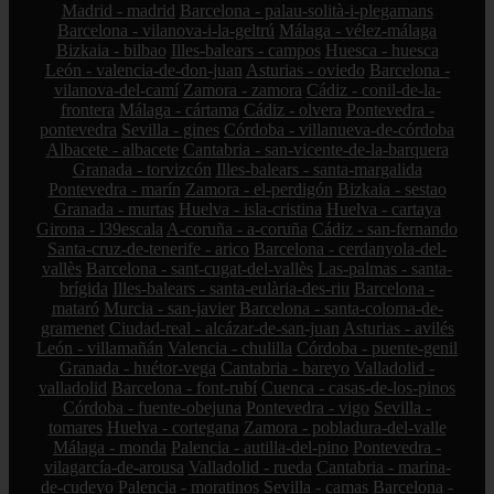
Madrid - madrid
Barcelona - palau-solità-i-plegamans
Barcelona - vilanova-i-la-geltrú
Málaga - vélez-málaga
Bizkaia - bilbao
Illes-balears - campos
Huesca - huesca
León - valencia-de-don-juan
Asturias - oviedo
Barcelona -
vilanova-del-camí
Zamora - zamora
Cádiz - conil-de-la-
frontera
Málaga - cártama
Cádiz - olvera
Pontevedra -
pontevedra
Sevilla - gines
Córdoba - villanueva-de-córdoba
Albacete - albacete
Cantabria - san-vicente-de-la-barquera
Granada - torvizcón
Illes-balears - santa-margalida
Pontevedra - marín
Zamora - el-perdigón
Bizkaia - sestao
Granada - murtas
Huelva - isla-cristina
Huelva - cartaya
Girona - l39escala
A-coruña - a-coruña
Cádiz - san-fernando
Santa-cruz-de-tenerife - arico
Barcelona - cerdanyola-del-
vallès
Barcelona - sant-cugat-del-vallès
Las-palmas - santa-
brígida
Illes-balears - santa-eulària-des-riu
Barcelona -
mataró
Murcia - san-javier
Barcelona - santa-coloma-de-
gramenet
Ciudad-real - alcázar-de-san-juan
Asturias - avilés
León - villamañán
Valencia - chulilla
Córdoba - puente-genil
Granada - huétor-vega
Cantabria - bareyo
Valladolid -
valladolid
Barcelona - font-rubí
Cuenca - casas-de-los-pinos
Córdoba - fuente-obejuna
Pontevedra - vigo
Sevilla -
tomares
Huelva - cortegana
Zamora - pobladura-del-valle
Málaga - monda
Palencia - autilla-del-pino
Pontevedra -
vilagarcía-de-arousa
Valladolid - rueda
Cantabria - marina-
de-cudeyo
Palencia - moratinos
Sevilla - camas
Barcelona -