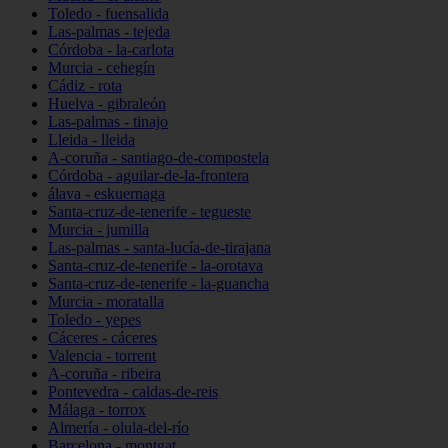
Toledo - fuensalida
Las-palmas - tejeda
Córdoba - la-carlota
Murcia - cehegín
Cádiz - rota
Huelva - gibraleón
Las-palmas - tinajo
Lleida - lleida
A-coruña - santiago-de-compostela
Córdoba - aguilar-de-la-frontera
álava - eskuernaga
Santa-cruz-de-tenerife - tegueste
Murcia - jumilla
Las-palmas - santa-lucía-de-tirajana
Santa-cruz-de-tenerife - la-orotava
Santa-cruz-de-tenerife - la-guancha
Murcia - moratalla
Toledo - yepes
Cáceres - cáceres
Valencia - torrent
A-coruña - ribeira
Pontevedra - caldas-de-reis
Málaga - torrox
Almería - olula-del-río
Barcelona - montgat