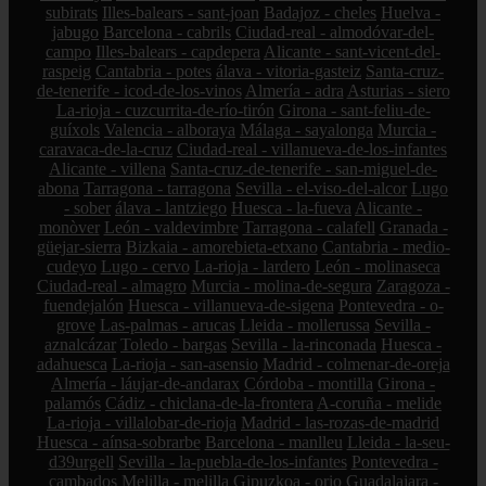
subirats
Illes-balears - sant-joan
Badajoz - cheles
Huelva -
jabugo
Barcelona - cabrils
Ciudad-real - almodóvar-del-
campo
Illes-balears - capdepera
Alicante - sant-vicent-del-
raspeig
Cantabria - potes
álava - vitoria-gasteiz
Santa-cruz-
de-tenerife - icod-de-los-vinos
Almería - adra
Asturias - siero
La-rioja - cuzcurrita-de-río-tirón
Girona - sant-feliu-de-
guíxols
Valencia - alboraya
Málaga - sayalonga
Murcia -
caravaca-de-la-cruz
Ciudad-real - villanueva-de-los-infantes
Alicante - villena
Santa-cruz-de-tenerife - san-miguel-de-
abona
Tarragona - tarragona
Sevilla - el-viso-del-alcor
Lugo
- sober
álava - lantziego
Huesca - la-fueva
Alicante -
monòver
León - valdevimbre
Tarragona - calafell
Granada -
güejar-sierra
Bizkaia - amorebieta-etxano
Cantabria - medio-
cudeyo
Lugo - cervo
La-rioja - lardero
León - molinaseca
Ciudad-real - almagro
Murcia - molina-de-segura
Zaragoza -
fuendejalón
Huesca - villanueva-de-sigena
Pontevedra - o-
grove
Las-palmas - arucas
Lleida - mollerussa
Sevilla -
aznalcázar
Toledo - bargas
Sevilla - la-rinconada
Huesca -
adahuesca
La-rioja - san-asensio
Madrid - colmenar-de-oreja
Almería - láujar-de-andarax
Córdoba - montilla
Girona -
palamós
Cádiz - chiclana-de-la-frontera
A-coruña - melide
La-rioja - villalobar-de-rioja
Madrid - las-rozas-de-madrid
Huesca - aínsa-sobrarbe
Barcelona - manlleu
Lleida - la-seu-
d39urgell
Sevilla - la-puebla-de-los-infantes
Pontevedra -
cambados
Melilla - melilla
Gipuzkoa - orio
Guadalajara -