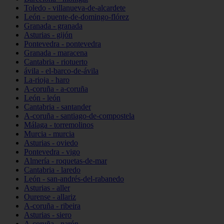
Toledo - villanueva-de-alcardete
León - puente-de-domingo-flórez
Granada - granada
Asturias - gijón
Pontevedra - pontevedra
Granada - maracena
Cantabria - riotuerto
ávila - el-barco-de-ávila
La-rioja - haro
A-coruña - a-coruña
León - león
Cantabria - santander
A-coruña - santiago-de-compostela
Málaga - torremolinos
Murcia - murcia
Asturias - oviedo
Pontevedra - vigo
Almería - roquetas-de-mar
Cantabria - laredo
León - san-andrés-del-rabanedo
Asturias - aller
Ourense - allariz
A-coruña - ribeira
Asturias - siero
A-coruña - narón