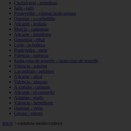
Ciudad-real - tomelloso
Jaén - jaén
Pontevedra - vilagarcía-de-arousa
Ourense - o-carballiño
Alicante - teulada
Murcia - cartagena
Alicante - benidorm
Gipuzkoa - eibar
León - la-bañeza
Pontevedra - meis
Palencia - palencia
Santa-cruz-de-tenerife - santa-cruz-de-tenerife
Valencia - paterna
Las-palmas - agüimes
Alicante - alcoi
Valencia - alaquàs
A-coruña - cabanas
Alicante - el-campello
Asturias - grado
Valencia - benetússer
Ourense - verín
Girona - mieres
Inicio
>
cantabria-medio-cudeyo