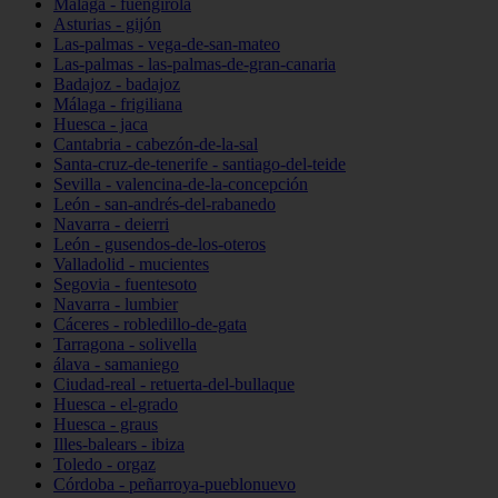
Málaga - fuengirola
Asturias - gijón
Las-palmas - vega-de-san-mateo
Las-palmas - las-palmas-de-gran-canaria
Badajoz - badajoz
Málaga - frigiliana
Huesca - jaca
Cantabria - cabezón-de-la-sal
Santa-cruz-de-tenerife - santiago-del-teide
Sevilla - valencina-de-la-concepción
León - san-andrés-del-rabanedo
Navarra - deierri
León - gusendos-de-los-oteros
Valladolid - mucientes
Segovia - fuentesoto
Navarra - lumbier
Cáceres - robledillo-de-gata
Tarragona - solivella
álava - samaniego
Ciudad-real - retuerta-del-bullaque
Huesca - el-grado
Huesca - graus
Illes-balears - ibiza
Toledo - orgaz
Córdoba - peñarroya-pueblonuevo