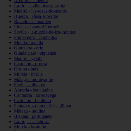
A-coruña - melide
La-rioja - villalobar-de-rioja
Madrid - las-rozas-de-madrid
Huesca - aínsa-sobrarbe
Barcelona - manlleu
Lleida - la-seu-d39urgell
Sevilla - la-puebla-de-los-infantes
Pontevedra - cambados
Melilla - melilla
Gipuzkoa - orio
Guadalajara - sigüenza
Madrid - getafe
Castellón - orpesa
Girona - pals
Murcia - librilla
Málaga - montejaque
Sevilla - olivares
Almería - benahadux
Cantabria - torrelavega
Castellón - benlloch
Santa-cruz-de-tenerife - güímar
Málaga - mollina
Bizkaia - portugalete
La-rioja - calahorra
Murcia - la-unión