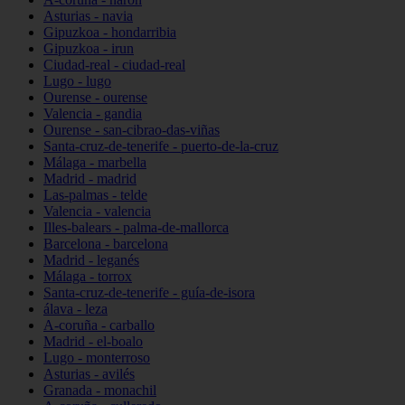
Asturias - navia
Gipuzkoa - hondarribia
Gipuzkoa - irun
Ciudad-real - ciudad-real
Lugo - lugo
Ourense - ourense
Valencia - gandia
Ourense - san-cibrao-das-viñas
Santa-cruz-de-tenerife - puerto-de-la-cruz
Málaga - marbella
Madrid - madrid
Las-palmas - telde
Valencia - valencia
Illes-balears - palma-de-mallorca
Barcelona - barcelona
Madrid - leganés
Málaga - torrox
Santa-cruz-de-tenerife - guía-de-isora
álava - leza
A-coruña - carballo
Madrid - el-boalo
Lugo - monterroso
Asturias - avilés
Granada - monachil