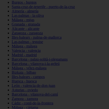
Burgos - burgos
Santa-cruz-de-tenerife - puerto-de-la-cruz
Almería - almería
Las-palmas - la-oliva
Málaga - mijas
Granada - granada
Alicante - alicante
Zaragoza - zaragoza
Illes-balears - palma-de-mallorca
Las-palmas - teguise
Málaga - málaga
Valencia - valencia
Madrid - madrid
Barcelona - palau-solità-i-plegamans
Barcelona - vilanova-i-la-geltrú
Málaga - vélez-málaga
Bizkaia - bilbao
Illes-balears - campos
Huesca - huesca
León - valencia-de-don-juan
Asturias - oviedo
Barcelona - vilanova-del-camí
Zamora - zamora
Cádiz - conil-de-la-frontera
Málaga - cártama