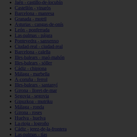
Jaén - castillo-de-locubín
Castellón - vinaròs
Barcelona - manresa
Granada - motril
Asturias - cangas-de-onís
León - ponferrada
Las-palmas - pájara
Pontevedra - sanxenxo
Ciudad-real - ciudad-real
Barcelona - calella
Illes-balears - maó-mahón
Illes-balears - sóller
Cádiz - chipiona
Málaga - marbella
A-coruña - ferrol
Illes-balears - santanyí
Girona - lloret-de-mar
Segovia - segovia
Gipuzkoa - mutriku
Málaga - ronda
Girona - roses
Huelva - huelva
La-rioja - logroño
Cádiz - jerez-de-la-frontera
Las-palmas - tías