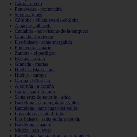
Cádiz - olvera
Pontevedra - pontevedra
Sevilla - gines
Córdoba - villanueva-de-córdoba
Albacete - albacete
Cantabria - san-vicente-de-la-barquera
Granada - torvizcón
Illes-balears - santa-margalida
Pontevedra - marín
Zamora - el-perdigón
Bizkaia - sestao
Granada - murtas
Huelva - isla-cristina
Huelva - cartaya
Girona - l39escala
A-coruña - a-coruña
Cádiz - san-fernando
Santa-cruz-de-tenerife - arico
Barcelona - cerdanyola-del-vallès
Barcelona - sant-cugat-del-vallès
Las-palmas - santa-brígida
Illes-balears - santa-eulària-des-riu
Barcelona - mataró
Murcia - san-javier
Barcelona - santa-coloma-de-gramenet