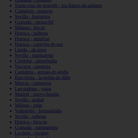
Santa-cruz-de-tenerife - los-llanos-de-aridane
Cantabria - suances
Sevilla - bormujos
Granada - monachil
Málaga - júzcar
Huesca - isábena
Huesca - alquézar
Huesca - castejón-de-sos
Lleida - alt-àneu
Sevilla - marinaleda
Córdoba - almedinilla
Navarra - zangoza
Cantabria - arenas-de-iguña
Barcelona - la-pobla-de-lillet
Murcia - cartagena
Las-palmas - yaiza
Madrid - nuevo-baztán
Sevilla - arahal
Málaga - istán
Valladolid - fuensaldaña
Sevilla - salteras
Huesca - biescas
Granada - pampaneira
La-rioja - ezcaray