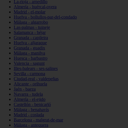
La-rioja - arnedillo
Almería - huércal-overa
Madrid - el-molar
Huelva - bollullos-par-del-condado
Málaga - algarrobo
Las-palmas - tuineje
Salamanca - béjar
Granada - capileira
Huelva - aljaraque
Granada - guadix
Málaga - manilva
Huesca - barbastro
Valencia - sagunt
Illes-balears - ses-salines
Sevilla - carmona
Ciudad-real - valdepeñas
Alicante - orihuela
Jaén - baeza
Navarra - tudela
Almería - el-ejido
Castellón - benicarló
Málaga - benahavís
Madrid - coslada
Barcelona - malgrat-de-mar
Málaga - antequera