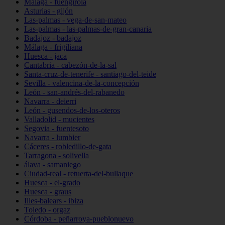
Málaga - fuengirola
Asturias - gijón
Las-palmas - vega-de-san-mateo
Las-palmas - las-palmas-de-gran-canaria
Badajoz - badajoz
Málaga - frigiliana
Huesca - jaca
Cantabria - cabezón-de-la-sal
Santa-cruz-de-tenerife - santiago-del-teide
Sevilla - valencina-de-la-concepción
León - san-andrés-del-rabanedo
Navarra - deierri
León - gusendos-de-los-oteros
Valladolid - mucientes
Segovia - fuentesoto
Navarra - lumbier
Cáceres - robledillo-de-gata
Tarragona - solivella
álava - samaniego
Ciudad-real - retuerta-del-bullaque
Huesca - el-grado
Huesca - graus
Illes-balears - ibiza
Toledo - orgaz
Córdoba - peñarroya-pueblonuevo