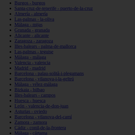
Burgos - burgos
Santa-cruz-de-tenerife - puerto-de-la-cruz
Almería - almería
Las-palmas - la-oliva
Málaga - mijas
Granada - granada
Alicante - alicante
Zaragoza - zaragoza
Illes-balears - palma-de-mallorca
Las-palmas - teguise
Málaga - málaga
Valencia - valencia
Madrid - madrid
Barcelona - palau-solità-i-plegamans
Barcelona - vilanova-i-la-geltrú
Málaga - vélez-málaga
Bizkaia - bilbao
Illes-balears - campos
Huesca - huesca
León - valencia-de-don-juan
Asturias - oviedo
Barcelona - vilanova-del-camí
Zamora - zamora
Cádiz - conil-de-la-frontera
Málaga - cártama