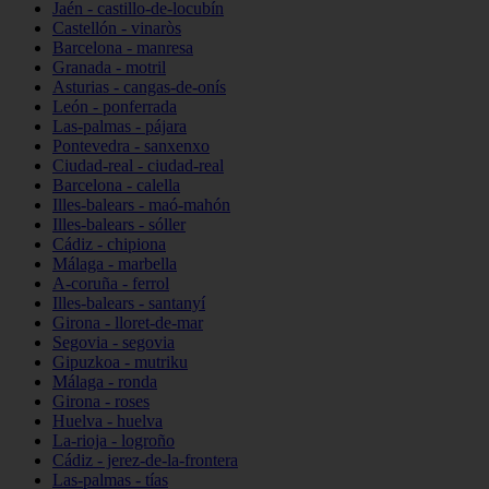
Jaén - castillo-de-locubín
Castellón - vinaròs
Barcelona - manresa
Granada - motril
Asturias - cangas-de-onís
León - ponferrada
Las-palmas - pájara
Pontevedra - sanxenxo
Ciudad-real - ciudad-real
Barcelona - calella
Illes-balears - maó-mahón
Illes-balears - sóller
Cádiz - chipiona
Málaga - marbella
A-coruña - ferrol
Illes-balears - santanyí
Girona - lloret-de-mar
Segovia - segovia
Gipuzkoa - mutriku
Málaga - ronda
Girona - roses
Huelva - huelva
La-rioja - logroño
Cádiz - jerez-de-la-frontera
Las-palmas - tías