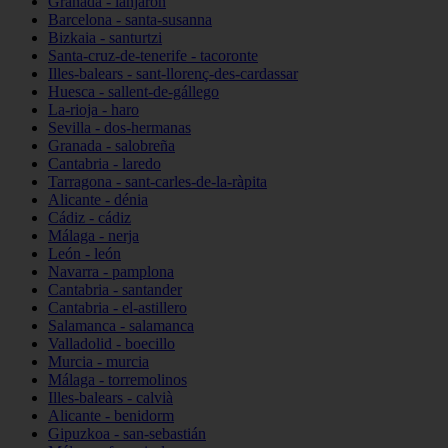
Granada - lanjarón
Barcelona - santa-susanna
Bizkaia - santurtzi
Santa-cruz-de-tenerife - tacoronte
Illes-balears - sant-llorenç-des-cardassar
Huesca - sallent-de-gállego
La-rioja - haro
Sevilla - dos-hermanas
Granada - salobreña
Cantabria - laredo
Tarragona - sant-carles-de-la-ràpita
Alicante - dénia
Cádiz - cádiz
Málaga - nerja
León - león
Navarra - pamplona
Cantabria - santander
Cantabria - el-astillero
Salamanca - salamanca
Valladolid - boecillo
Murcia - murcia
Málaga - torremolinos
Illes-balears - calvià
Alicante - benidorm
Gipuzkoa - san-sebastián