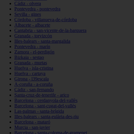
Cádiz - olvera
Pontevedra - pontevedra
Sevilla - gines
Córdoba - villanueva-de-córdoba
Albacete - albacete
Cantabria - san-vicente-de-la-barquera
Granada - torvizcón
Illes-balears - santa-margalida
Pontevedra - marín
Zamora - el-perdigón
Bizkaia - sestao
Granada - murtas
Huelva - isla-cristina
Huelva - cartaya
Girona - l39escala
A-coruña - a-coruña
Cádiz - san-fernando
Santa-cruz-de-tenerife - arico
Barcelona - cerdanyola-del-vallès
Barcelona - sant-cugat-del-vallès
Las-palmas - santa-brígida
Illes-balears - santa-eulària-des-riu
Barcelona - mataró
Murcia - san-javier
Barcelona - santa-coloma-de-gramenet