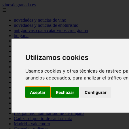
vinosdegranada.es
☰
novedades y noticias de vino
novedades y noticias de enoturismo
antiguo vaso para catar vinos crucigrama
bulgaria
comprar
espana
tipo
Utilizamos cookies
vinos
Córdoba - córdoba
Sevilla - sevilla
Usamos cookies y otras técnicas de rastreo pa
Barcelona - barcelona
Ciudad-real - montiel
anuncios adecuados, para analizar el tráfico e
Santa-cruz-de-tenerife - guía-de-isora
La-rioja - casalarreina
Aceptar
Rechazar
Configurar
Almería - roquetas-de-mar
Madrid - pozuelo-de-alarcón
Granada - almuñécar
Illes-balears - alcúdia
Las-palmas - san-bartolomé-de-tirajana
Cádiz - el-puerto-de-santa-maría
Madrid - valdemoro
Granada - pulianas