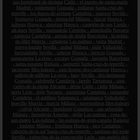
san-bartolomé-de-tirajana
Cádiz - el-puerto-de-santa-maría
Madrid - valdemoro
Granada - pulianas
Santa-cruz-de-
tenerife - los-llanos-de-aridane
Cantabria - suances
Sevilla -
bormujos
Granada - monachil
Málaga - júzcar
Huesca -
isábena
Huesca - alquézar
Huesca - castejón-de-sos
Lleida -
alt-àneu
Sevilla - marinaleda
Córdoba - almedinilla
Navarra
- zangoza
Cantabria - arenas-de-iguña
Barcelona - la-pobla-
de-lillet
Murcia - cartagena
Las-palmas - yaiza
Madrid -
nuevo-baztán
Sevilla - arahal
Málaga - istán
Valladolid -
fuensaldaña
Sevilla - salteras
Huesca - biescas
Granada -
pampaneira
La-rioja - ezcaray
Granada - lanjarón
Barcelona
- santa-susanna
Bizkaia - santurtzi
Santa-cruz-de-tenerife -
tacoronte
Illes-balears - sant-llorenç-des-cardassar
Huesca -
sallent-de-gállego
La-rioja - haro
Sevilla - dos-hermanas
Granada - salobreña
Cantabria - laredo
Tarragona - sant-
carles-de-la-ràpita
Alicante - dénia
Cádiz - cádiz
Málaga -
nerja
León - león
Navarra - pamplona
Cantabria - santander
Cantabria - el-astillero
Salamanca - salamanca
Valladolid -
boecillo
Murcia - murcia
Málaga - torremolinos
Illes-balears
- calvià
Alicante - benidorm
Gipuzkoa - san-sebastián
Málaga - fuengirola
Asturias - gijón
Las-palmas - vega-de-
san-mateo
Las-palmas - las-palmas-de-gran-canaria
Badajoz
- badajoz
Málaga - frigiliana
Huesca - jaca
Cantabria -
cabezón-de-la-sal
Santa-cruz-de-tenerife - santiago-del-teide
Sevilla - valencina-de-la-concepción
León - san-andrés-del-