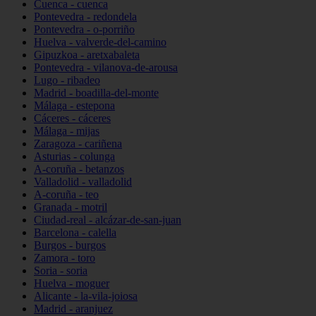
Cuenca - cuenca
Pontevedra - redondela
Pontevedra - o-porriño
Huelva - valverde-del-camino
Gipuzkoa - aretxabaleta
Pontevedra - vilanova-de-arousa
Lugo - ribadeo
Madrid - boadilla-del-monte
Málaga - estepona
Cáceres - cáceres
Málaga - mijas
Zaragoza - cariñena
Asturias - colunga
A-coruña - betanzos
Valladolid - valladolid
A-coruña - teo
Granada - motril
Ciudad-real - alcázar-de-san-juan
Barcelona - calella
Burgos - burgos
Zamora - toro
Soria - soria
Huelva - moguer
Alicante - la-vila-joiosa
Madrid - aranjuez