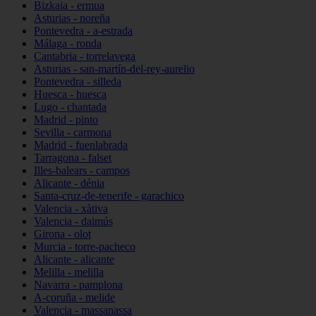
Bizkaia - ermua
Asturias - noreña
Pontevedra - a-estrada
Málaga - ronda
Cantabria - torrelavega
Asturias - san-martín-del-rey-aurelio
Pontevedra - silleda
Huesca - huesca
Lugo - chantada
Madrid - pinto
Sevilla - carmona
Madrid - fuenlabrada
Tarragona - falset
Illes-balears - campos
Alicante - dénia
Santa-cruz-de-tenerife - garachico
Valencia - xàtiva
Valencia - daimús
Girona - olot
Murcia - torre-pacheco
Alicante - alicante
Melilla - melilla
Navarra - pamplona
A-coruña - melide
Valencia - massanassa