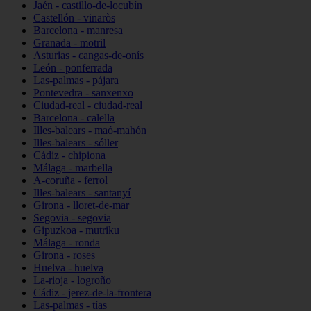
Jaén - castillo-de-locubín
Castellón - vinaròs
Barcelona - manresa
Granada - motril
Asturias - cangas-de-onís
León - ponferrada
Las-palmas - pájara
Pontevedra - sanxenxo
Ciudad-real - ciudad-real
Barcelona - calella
Illes-balears - maó-mahón
Illes-balears - sóller
Cádiz - chipiona
Málaga - marbella
A-coruña - ferrol
Illes-balears - santanyí
Girona - lloret-de-mar
Segovia - segovia
Gipuzkoa - mutriku
Málaga - ronda
Girona - roses
Huelva - huelva
La-rioja - logroño
Cádiz - jerez-de-la-frontera
Las-palmas - tías