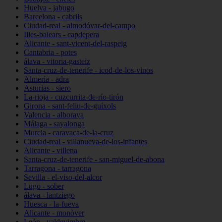
Huelva - jabugo
Barcelona - cabrils
Ciudad-real - almodóvar-del-campo
Illes-balears - capdepera
Alicante - sant-vicent-del-raspeig
Cantabria - potes
álava - vitoria-gasteiz
Santa-cruz-de-tenerife - icod-de-los-vinos
Almería - adra
Asturias - siero
La-rioja - cuzcurrita-de-río-tirón
Girona - sant-feliu-de-guíxols
Valencia - alboraya
Málaga - sayalonga
Murcia - caravaca-de-la-cruz
Ciudad-real - villanueva-de-los-infantes
Alicante - villena
Santa-cruz-de-tenerife - san-miguel-de-abona
Tarragona - tarragona
Sevilla - el-viso-del-alcor
Lugo - sober
álava - lantziego
Huesca - la-fueva
Alicante - monòver
León - valdevimbre