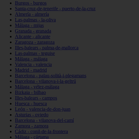
Burgos - burgos
Santa-cruz-de-tenerife - puerto-de-la-cruz
Almería - almería
Las-palmas - la-oliva
Málaga - mijas
Granada - granada
Alicante - alicante
Zaragoza - zaragoza
Illes-balears - palma-de-mallorca
Las-palmas - teguise
Málaga - málaga
Valencia - valencia
Madrid - madrid
Barcelona - palau-solità-i-plegamans
Barcelona - vilanova-i-la-geltrú
Málaga - vélez-málaga
Bizkaia - bilbao
Illes-balears - campos
Huesca - huesca
León - valencia-de-don-juan
Asturias - oviedo
Barcelona - vilanova-del-camí
Zamora - zamora
Cádiz - conil-de-la-frontera
Málaga - cártama