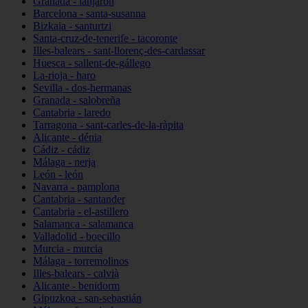
Granada - lanjarón
Barcelona - santa-susanna
Bizkaia - santurtzi
Santa-cruz-de-tenerife - tacoronte
Illes-balears - sant-llorenç-des-cardassar
Huesca - sallent-de-gállego
La-rioja - haro
Sevilla - dos-hermanas
Granada - salobreña
Cantabria - laredo
Tarragona - sant-carles-de-la-ràpita
Alicante - dénia
Cádiz - cádiz
Málaga - nerja
León - león
Navarra - pamplona
Cantabria - santander
Cantabria - el-astillero
Salamanca - salamanca
Valladolid - boecillo
Murcia - murcia
Málaga - torremolinos
Illes-balears - calvià
Alicante - benidorm
Gipuzkoa - san-sebastián