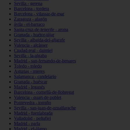
Sevilla - gerena
Barcelona - tordera
Barcelona - vilassar-de-mar
Zaragoza - alagón
ávila - el-barraco
Santa-cruz-de-tenerife - arona
Granada - huétor-tájar
Sevilla - albaida-del-aljarafe
Valencia - alcàsser
Ciudad-real - daimiel
Sevilla - la-algaba
Madrid - san-fernando-de-henares
Toledo - toledo
Asturias - mieres
Salamanca - candelario
Granada - huéscar
Madrid - leganés
Barcelona - cornellà-de-llobregat
Valencia - quart-de-poblet
Pontevedra - tomiño
Sevilla - san-juan-de-aznalfarache
Madrid - fuenlabrada
Valladolid - peñafiel
Madrid - parla
Madrid - el-álamo