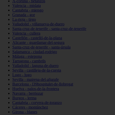
A-coruña - betanzos
Valencia - mislata
Cantabria - miengo
Granada - gor
La-rioja - tirgo
Valladolid - villanueva-de-duero
Santa-cruz-de-tenerife - santa-cruz-de-tenerife
Valencia - cullera
Castellón - castelló-de-la-plana
Alicante - guardamar-del-segura
Santa-cruz-de-tenerife - santa-úrsula
Salamanca - ciudad-rodrigo
Málaga - estepona
Tarragona - cambrils
Valladolid - laguna-de-duero
Sevilla - castilleja-de-la-cuesta
Lugo - lugo
Sevilla - mairena-del-aljarafe
Barcelona - l39hospitalet-de-llobregat
Huelva - palos-de-la-frontera
Navarra - berriozar
Burgos - lerma
Cantabria - corvera-de-toranzo
Cáceres - montánchez
Girona - blanes