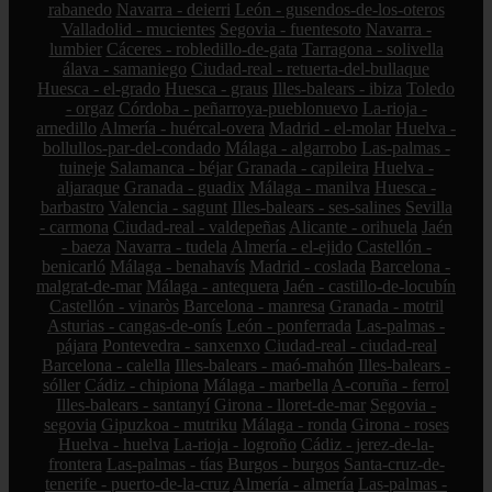
rabanedo
Navarra - deierri
León - gusendos-de-los-oteros
Valladolid - mucientes
Segovia - fuentesoto
Navarra -
lumbier
Cáceres - robledillo-de-gata
Tarragona - solivella
álava - samaniego
Ciudad-real - retuerta-del-bullaque
Huesca - el-grado
Huesca - graus
Illes-balears - ibiza
Toledo
- orgaz
Córdoba - peñarroya-pueblonuevo
La-rioja -
arnedillo
Almería - huércal-overa
Madrid - el-molar
Huelva -
bollullos-par-del-condado
Málaga - algarrobo
Las-palmas -
tuineje
Salamanca - béjar
Granada - capileira
Huelva -
aljaraque
Granada - guadix
Málaga - manilva
Huesca -
barbastro
Valencia - sagunt
Illes-balears - ses-salines
Sevilla
- carmona
Ciudad-real - valdepeñas
Alicante - orihuela
Jaén
- baeza
Navarra - tudela
Almería - el-ejido
Castellón -
benicarló
Málaga - benahavís
Madrid - coslada
Barcelona -
malgrat-de-mar
Málaga - antequera
Jaén - castillo-de-locubín
Castellón - vinaròs
Barcelona - manresa
Granada - motril
Asturias - cangas-de-onís
León - ponferrada
Las-palmas -
pájara
Pontevedra - sanxenxo
Ciudad-real - ciudad-real
Barcelona - calella
Illes-balears - maó-mahón
Illes-balears -
sóller
Cádiz - chipiona
Málaga - marbella
A-coruña - ferrol
Illes-balears - santanyí
Girona - lloret-de-mar
Segovia -
segovia
Gipuzkoa - mutriku
Málaga - ronda
Girona - roses
Huelva - huelva
La-rioja - logroño
Cádiz - jerez-de-la-
frontera
Las-palmas - tías
Burgos - burgos
Santa-cruz-de-
tenerife - puerto-de-la-cruz
Almería - almería
Las-palmas -