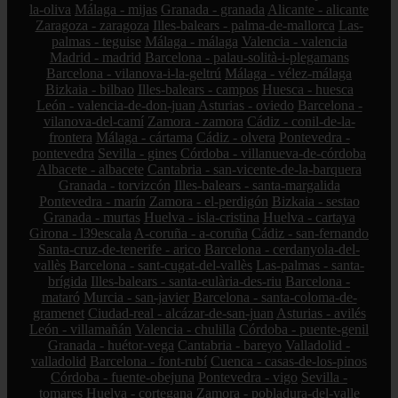
la-oliva
Málaga - mijas
Granada - granada
Alicante - alicante
Zaragoza - zaragoza
Illes-balears - palma-de-mallorca
Las-
palmas - teguise
Málaga - málaga
Valencia - valencia
Madrid - madrid
Barcelona - palau-solità-i-plegamans
Barcelona - vilanova-i-la-geltrú
Málaga - vélez-málaga
Bizkaia - bilbao
Illes-balears - campos
Huesca - huesca
León - valencia-de-don-juan
Asturias - oviedo
Barcelona -
vilanova-del-camí
Zamora - zamora
Cádiz - conil-de-la-
frontera
Málaga - cártama
Cádiz - olvera
Pontevedra -
pontevedra
Sevilla - gines
Córdoba - villanueva-de-córdoba
Albacete - albacete
Cantabria - san-vicente-de-la-barquera
Granada - torvizcón
Illes-balears - santa-margalida
Pontevedra - marín
Zamora - el-perdigón
Bizkaia - sestao
Granada - murtas
Huelva - isla-cristina
Huelva - cartaya
Girona - l39escala
A-coruña - a-coruña
Cádiz - san-fernando
Santa-cruz-de-tenerife - arico
Barcelona - cerdanyola-del-
vallès
Barcelona - sant-cugat-del-vallès
Las-palmas - santa-
brígida
Illes-balears - santa-eulària-des-riu
Barcelona -
mataró
Murcia - san-javier
Barcelona - santa-coloma-de-
gramenet
Ciudad-real - alcázar-de-san-juan
Asturias - avilés
León - villamañán
Valencia - chulilla
Córdoba - puente-genil
Granada - huétor-vega
Cantabria - bareyo
Valladolid -
valladolid
Barcelona - font-rubí
Cuenca - casas-de-los-pinos
Córdoba - fuente-obejuna
Pontevedra - vigo
Sevilla -
tomares
Huelva - cortegana
Zamora - pobladura-del-valle