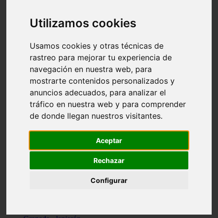
Santa-cruz-de-tenerife - los-llanos-de-aridane
Cantabria - suances
Utilizamos cookies
Sevilla - bormujos
Granada - monachil
Málaga - júzcar
Usamos cookies y otras técnicas de
Huesca - isábena
rastreo para mejorar tu experiencia de
Huesca - alquézar
navegación en nuestra web, para
Huesca - castejón-de-sos
Lleida - alt-àneu
mostrarte contenidos personalizados y
Sevilla - marinaleda
anuncios adecuados, para analizar el
Córdoba - almedinilla
tráfico en nuestra web y para comprender
Navarra - zangoza
Cantabria - arenas-de-iguña
de donde llegan nuestros visitantes.
Barcelona - la-pobla-de-lillet
Murcia - cartagena
Las-palmas - yaiza
Aceptar
Madrid - nuevo-baztán
Sevilla - arahal
Rechazar
Málaga - istán
Valladolid - fuensaldaña
Configurar
Sevilla - salteras
Huesca - biescas
Granada - pampaneira
La-rioja - ezcaray