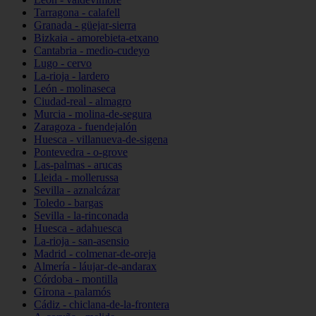
Tarragona - calafell
Granada - güejar-sierra
Bizkaia - amorebieta-etxano
Cantabria - medio-cudeyo
Lugo - cervo
La-rioja - lardero
León - molinaseca
Ciudad-real - almagro
Murcia - molina-de-segura
Zaragoza - fuendejalón
Huesca - villanueva-de-sigena
Pontevedra - o-grove
Las-palmas - arucas
Lleida - mollerussa
Sevilla - aznalcázar
Toledo - bargas
Sevilla - la-rinconada
Huesca - adahuesca
La-rioja - san-asensio
Madrid - colmenar-de-oreja
Almería - láujar-de-andarax
Córdoba - montilla
Girona - palamós
Cádiz - chiclana-de-la-frontera