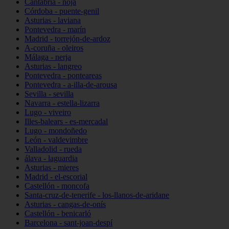
Cantabria - noja
Córdoba - puente-genil
Asturias - laviana
Pontevedra - marín
Madrid - torrejón-de-ardoz
A-coruña - oleiros
Málaga - nerja
Asturias - langreo
Pontevedra - ponteareas
Pontevedra - a-illa-de-arousa
Sevilla - sevilla
Navarra - estella-lizarra
Lugo - viveiro
Illes-balears - es-mercadal
Lugo - mondoñedo
León - valdevimbre
Valladolid - rueda
álava - laguardia
Asturias - mieres
Madrid - el-escorial
Castellón - moncofa
Santa-cruz-de-tenerife - los-llanos-de-aridane
Asturias - cangas-de-onís
Castellón - benicarló
Barcelona - sant-joan-despí