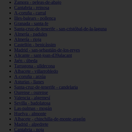
Zamora - peleas-de-abajo
Cantabria - reinosa
A-coruña - carral
Illes-balears - pollença
Granada - santa-fe
Santa-cruz-de-tenerife - san-cristóbal-de-la-laguna
Almería - padules
Almería - rioja
Castellón - benicàssim
Madrid - san-sebastián-de-los-reyes
Alicante - sant-joan-d39alacant
Jaén - úbeda
Tarragona - ulldecona
Albacete - villarrobledo
A-coruña - arzúa
Asturias - llanes
Santa-cruz-de-tenerife - candelaria
Ourense - ourense
Valencia - algemesí
Sevilla - badolatosa
Las-palmas - mogán
Huelva - almonte
Albacete - chinchilla-de-monte-aragón
Madrid - alpedrete
Cantabria - noja