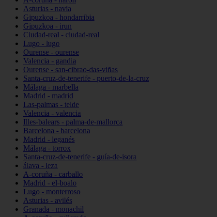
Asturias - navia
Gipuzkoa - hondarribia
Gipuzkoa - irun
Ciudad-real - ciudad-real
Lugo - lugo
Ourense - ourense
Valencia - gandia
Ourense - san-cibrao-das-viñas
Santa-cruz-de-tenerife - puerto-de-la-cruz
Málaga - marbella
Madrid - madrid
Las-palmas - telde
Valencia - valencia
Illes-balears - palma-de-mallorca
Barcelona - barcelona
Madrid - leganés
Málaga - torrox
Santa-cruz-de-tenerife - guía-de-isora
álava - leza
A-coruña - carballo
Madrid - el-boalo
Lugo - monterroso
Asturias - avilés
Granada - monachil