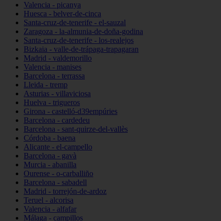
Valencia - picanya
Huesca - belver-de-cinca
Santa-cruz-de-tenerife - el-sauzal
Zaragoza - la-almunia-de-doña-godina
Santa-cruz-de-tenerife - los-realejos
Bizkaia - valle-de-trápaga-trapagaran
Madrid - valdemorillo
Valencia - manises
Barcelona - terrassa
Lleida - tremp
Asturias - villaviciosa
Huelva - trigueros
Girona - castelló-d39empúries
Barcelona - cardedeu
Barcelona - sant-quirze-del-vallès
Córdoba - baena
Alicante - el-campello
Barcelona - gavà
Murcia - abanilla
Ourense - o-carballiño
Barcelona - sabadell
Madrid - torrejón-de-ardoz
Teruel - alcorisa
Valencia - alfafar
Málaga - campillos