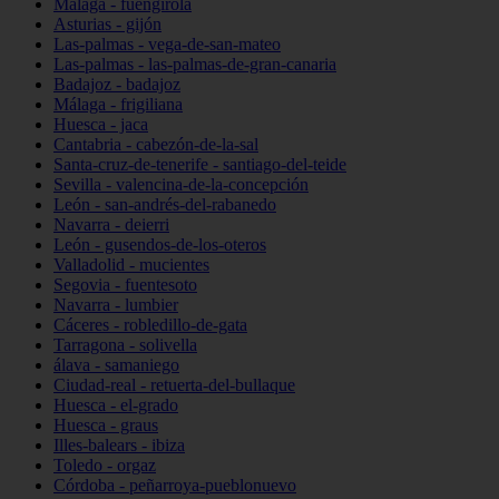
Málaga - fuengirola
Asturias - gijón
Las-palmas - vega-de-san-mateo
Las-palmas - las-palmas-de-gran-canaria
Badajoz - badajoz
Málaga - frigiliana
Huesca - jaca
Cantabria - cabezón-de-la-sal
Santa-cruz-de-tenerife - santiago-del-teide
Sevilla - valencina-de-la-concepción
León - san-andrés-del-rabanedo
Navarra - deierri
León - gusendos-de-los-oteros
Valladolid - mucientes
Segovia - fuentesoto
Navarra - lumbier
Cáceres - robledillo-de-gata
Tarragona - solivella
álava - samaniego
Ciudad-real - retuerta-del-bullaque
Huesca - el-grado
Huesca - graus
Illes-balears - ibiza
Toledo - orgaz
Córdoba - peñarroya-pueblonuevo