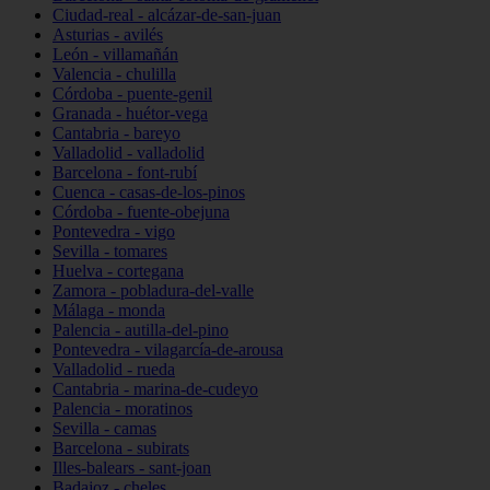
Ciudad-real - alcázar-de-san-juan
Asturias - avilés
León - villamañán
Valencia - chulilla
Córdoba - puente-genil
Granada - huétor-vega
Cantabria - bareyo
Valladolid - valladolid
Barcelona - font-rubí
Cuenca - casas-de-los-pinos
Córdoba - fuente-obejuna
Pontevedra - vigo
Sevilla - tomares
Huelva - cortegana
Zamora - pobladura-del-valle
Málaga - monda
Palencia - autilla-del-pino
Pontevedra - vilagarcía-de-arousa
Valladolid - rueda
Cantabria - marina-de-cudeyo
Palencia - moratinos
Sevilla - camas
Barcelona - subirats
Illes-balears - sant-joan
Badajoz - cheles