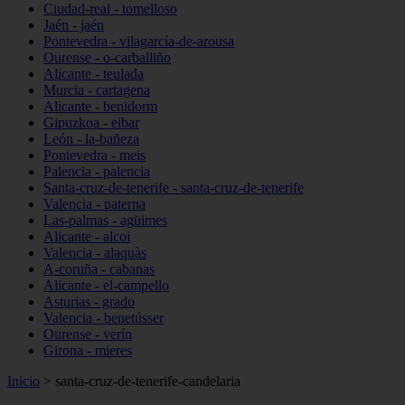
Ciudad-real - tomelloso
Jaén - jaén
Pontevedra - vilagarcía-de-arousa
Ourense - o-carballiño
Alicante - teulada
Murcia - cartagena
Alicante - benidorm
Gipuzkoa - eibar
León - la-bañeza
Pontevedra - meis
Palencia - palencia
Santa-cruz-de-tenerife - santa-cruz-de-tenerife
Valencia - paterna
Las-palmas - agüimes
Alicante - alcoi
Valencia - alaquàs
A-coruña - cabanas
Alicante - el-campello
Asturias - grado
Valencia - benetússer
Ourense - verín
Girona - mieres
Inicio
>
santa-cruz-de-tenerife-candelaria