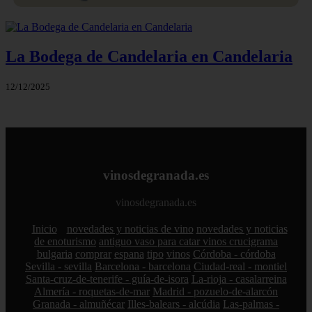
La Bodega de Candelaria en Candelaria
12/12/2025
vinosdegranada.es
vinosdegranada.es
Inicio
novedades y noticias de vino
novedades y noticias
de enoturismo
antiguo vaso para catar vinos crucigrama
bulgaria
comprar
espana
tipo
vinos
Córdoba - córdoba
Sevilla - sevilla
Barcelona - barcelona
Ciudad-real - montiel
Santa-cruz-de-tenerife - guía-de-isora
La-rioja - casalarreina
Almería - roquetas-de-mar
Madrid - pozuelo-de-alarcón
Granada - almuñécar
Illes-balears - alcúdia
Las-palmas -