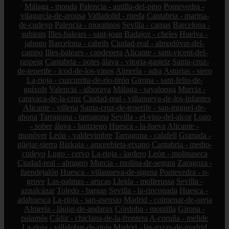
Málaga - monda
Palencia - autilla-del-pino
Pontevedra -
vilagarcía-de-arousa
Valladolid - rueda
Cantabria - marina-
de-cudeyo
Palencia - moratinos
Sevilla - camas
Barcelona -
subirats
Illes-balears - sant-joan
Badajoz - cheles
Huelva -
jabugo
Barcelona - cabrils
Ciudad-real - almodóvar-del-
campo
Illes-balears - capdepera
Alicante - sant-vicent-del-
raspeig
Cantabria - potes
álava - vitoria-gasteiz
Santa-cruz-
de-tenerife - icod-de-los-vinos
Almería - adra
Asturias - siero
La-rioja - cuzcurrita-de-río-tirón
Girona - sant-feliu-de-
guíxols
Valencia - alboraya
Málaga - sayalonga
Murcia -
caravaca-de-la-cruz
Ciudad-real - villanueva-de-los-infantes
Alicante - villena
Santa-cruz-de-tenerife - san-miguel-de-
abona
Tarragona - tarragona
Sevilla - el-viso-del-alcor
Lugo
- sober
álava - lantziego
Huesca - la-fueva
Alicante -
monòver
León - valdevimbre
Tarragona - calafell
Granada -
güejar-sierra
Bizkaia - amorebieta-etxano
Cantabria - medio-
cudeyo
Lugo - cervo
La-rioja - lardero
León - molinaseca
Ciudad-real - almagro
Murcia - molina-de-segura
Zaragoza -
fuendejalón
Huesca - villanueva-de-sigena
Pontevedra - o-
grove
Las-palmas - arucas
Lleida - mollerussa
Sevilla -
aznalcázar
Toledo - bargas
Sevilla - la-rinconada
Huesca -
adahuesca
La-rioja - san-asensio
Madrid - colmenar-de-oreja
Almería - láujar-de-andarax
Córdoba - montilla
Girona -
palamós
Cádiz - chiclana-de-la-frontera
A-coruña - melide
La-rioja - villalobar-de-rioja
Madrid - las-rozas-de-madrid