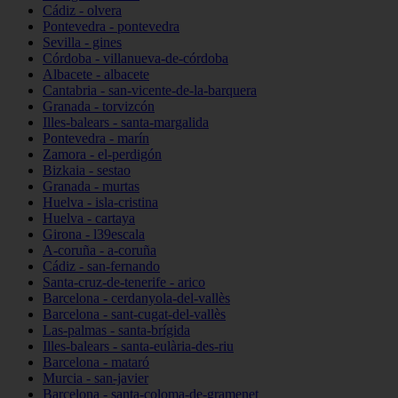
Cádiz - olvera
Pontevedra - pontevedra
Sevilla - gines
Córdoba - villanueva-de-córdoba
Albacete - albacete
Cantabria - san-vicente-de-la-barquera
Granada - torvizcón
Illes-balears - santa-margalida
Pontevedra - marín
Zamora - el-perdigón
Bizkaia - sestao
Granada - murtas
Huelva - isla-cristina
Huelva - cartaya
Girona - l39escala
A-coruña - a-coruña
Cádiz - san-fernando
Santa-cruz-de-tenerife - arico
Barcelona - cerdanyola-del-vallès
Barcelona - sant-cugat-del-vallès
Las-palmas - santa-brígida
Illes-balears - santa-eulària-des-riu
Barcelona - mataró
Murcia - san-javier
Barcelona - santa-coloma-de-gramenet