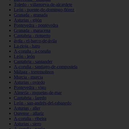
Toledo - villanueva-de-alcardete
León - puente-de-domingo-flórez
Granada - granada
Asturias - gijón
Pontevedra - pontevedra
Granada - maracena
Cantabria - riotuerto
ávila - el-barco-de-ávila
La-rioja - haro
A-coruña - a-coruña
León - león
Cantabria - santander
A-coruña - santiago-de-compostela
Málaga - torremolinos
Murcia - murcia
Asturias - oviedo
Pontevedra - vigo
Almería - roquetas-de-mar
Cantabria - laredo
León - san-andrés-del-rabanedo
Asturias - aller
Ourense - allariz
A-coruña - ribeira
Asturias - siero
A-coruña - narón