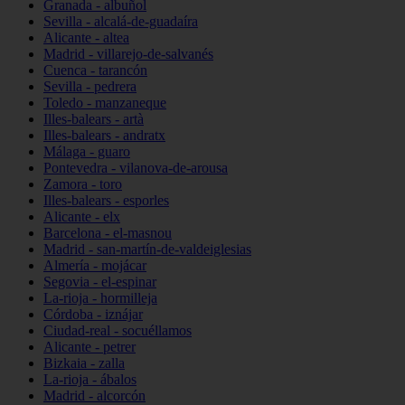
Granada - albuñol
Sevilla - alcalá-de-guadaíra
Alicante - altea
Madrid - villarejo-de-salvanés
Cuenca - tarancón
Sevilla - pedrera
Toledo - manzaneque
Illes-balears - artà
Illes-balears - andratx
Málaga - guaro
Pontevedra - vilanova-de-arousa
Zamora - toro
Illes-balears - esporles
Alicante - elx
Barcelona - el-masnou
Madrid - san-martín-de-valdeiglesias
Almería - mojácar
Segovia - el-espinar
La-rioja - hormilleja
Córdoba - iznájar
Ciudad-real - socuéllamos
Alicante - petrer
Bizkaia - zalla
La-rioja - ábalos
Madrid - alcorcón