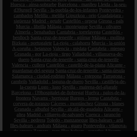
Huesca - aínsa-sobrarbe
Barcelona - manlleu
Lleida - la-seu-
d39urgell
Sevilla - la-puebla-de-los-infantes
Pontevedra -
cambados
Melilla - melilla
Gipuzkoa - orio
Guadalajara -
sigüenza
Madrid - getafe
Castellón - orpesa
Girona - pals
Murcia - librilla
Málaga - montejaque
Sevilla - olivares
Almería - benahadux
Cantabria - torrelavega
Castellón -
benlloch
Santa-cruz-de-tenerife - güímar
Málaga - mollina
Bizkaia - portugalete
La-rioja - calahorra
Murcia - la-unión
A-coruña - betanzos
Valencia - mislata
Cantabria - miengo
Granada - gor
La-rioja - tirgo
Valladolid - villanueva-de-
duero
Santa-cruz-de-tenerife - santa-cruz-de-tenerife
Valencia - cullera
Castellón - castelló-de-la-plana
Alicante -
guardamar-del-segura
Santa-cruz-de-tenerife - santa-úrsula
Salamanca - ciudad-rodrigo
Málaga - estepona
Tarragona -
cambrils
Valladolid - laguna-de-duero
Sevilla - castilleja-de-
la-cuesta
Lugo - lugo
Sevilla - mairena-del-aljarafe
Barcelona - l39hospitalet-de-llobregat
Huelva - palos-de-la-
frontera
Navarra - berriozar
Burgos - lerma
Cantabria -
corvera-de-toranzo
Cáceres - montánchez
Girona - blanes
Granada - albuñol
Sevilla - alcalá-de-guadaíra
Alicante -
altea
Madrid - villarejo-de-salvanés
Cuenca - tarancón
Sevilla - pedrera
Toledo - manzaneque
Illes-balears - artà
Illes-balears - andratx
Málaga - guaro
Pontevedra - vilanova-
de-arousa
Zamora - toro
Illes-balears - esporles
Alicante -
elx
Barcelona - el-masnou
Madrid - san-martín-de-