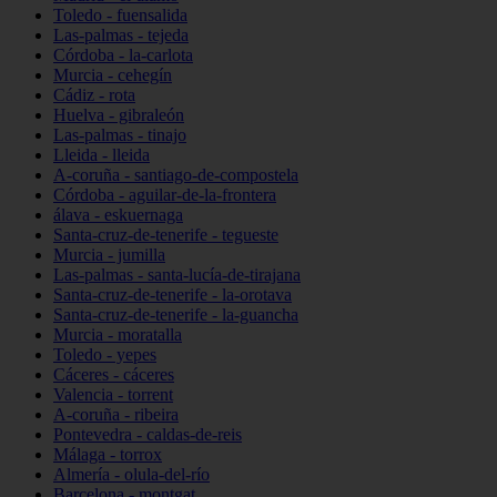
Toledo - fuensalida
Las-palmas - tejeda
Córdoba - la-carlota
Murcia - cehegín
Cádiz - rota
Huelva - gibraleón
Las-palmas - tinajo
Lleida - lleida
A-coruña - santiago-de-compostela
Córdoba - aguilar-de-la-frontera
álava - eskuernaga
Santa-cruz-de-tenerife - tegueste
Murcia - jumilla
Las-palmas - santa-lucía-de-tirajana
Santa-cruz-de-tenerife - la-orotava
Santa-cruz-de-tenerife - la-guancha
Murcia - moratalla
Toledo - yepes
Cáceres - cáceres
Valencia - torrent
A-coruña - ribeira
Pontevedra - caldas-de-reis
Málaga - torrox
Almería - olula-del-río
Barcelona - montgat