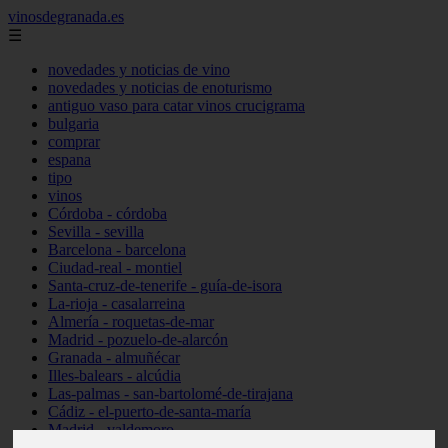
vinosdegranada.es
☰
novedades y noticias de vino
novedades y noticias de enoturismo
antiguo vaso para catar vinos crucigrama
bulgaria
comprar
espana
tipo
vinos
Córdoba - córdoba
Sevilla - sevilla
Barcelona - barcelona
Ciudad-real - montiel
Santa-cruz-de-tenerife - guía-de-isora
La-rioja - casalarreina
Almería - roquetas-de-mar
Madrid - pozuelo-de-alarcón
Granada - almuñécar
Illes-balears - alcúdia
Las-palmas - san-bartolomé-de-tirajana
Cádiz - el-puerto-de-santa-maría
Madrid - valdemoro
Granada - pulianas