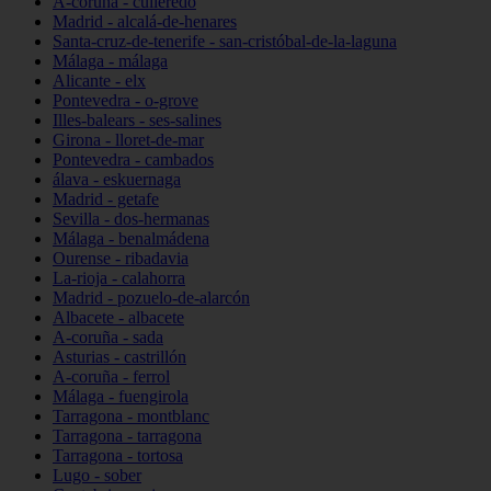
A-coruña - culleredo
Madrid - alcalá-de-henares
Santa-cruz-de-tenerife - san-cristóbal-de-la-laguna
Málaga - málaga
Alicante - elx
Pontevedra - o-grove
Illes-balears - ses-salines
Girona - lloret-de-mar
Pontevedra - cambados
álava - eskuernaga
Madrid - getafe
Sevilla - dos-hermanas
Málaga - benalmádena
Ourense - ribadavia
La-rioja - calahorra
Madrid - pozuelo-de-alarcón
Albacete - albacete
A-coruña - sada
Asturias - castrillón
A-coruña - ferrol
Málaga - fuengirola
Tarragona - montblanc
Tarragona - tarragona
Tarragona - tortosa
Lugo - sober