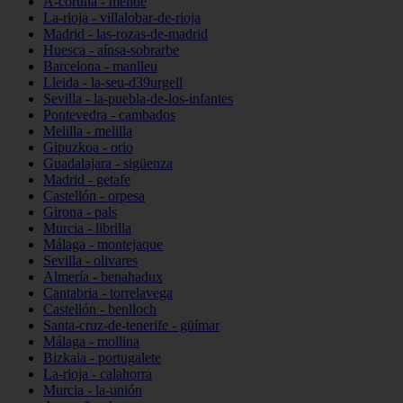
A-coruña - melide
La-rioja - villalobar-de-rioja
Madrid - las-rozas-de-madrid
Huesca - aínsa-sobrarbe
Barcelona - manlleu
Lleida - la-seu-d39urgell
Sevilla - la-puebla-de-los-infantes
Pontevedra - cambados
Melilla - melilla
Gipuzkoa - orio
Guadalajara - sigüenza
Madrid - getafe
Castellón - orpesa
Girona - pals
Murcia - librilla
Málaga - montejaque
Sevilla - olivares
Almería - benahadux
Cantabria - torrelavega
Castellón - benlloch
Santa-cruz-de-tenerife - güímar
Málaga - mollina
Bizkaia - portugalete
La-rioja - calahorra
Murcia - la-unión