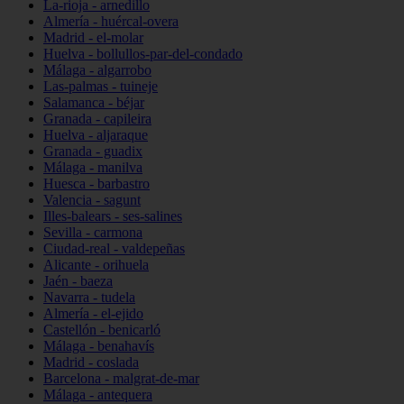
La-rioja - arnedillo
Almería - huércal-overa
Madrid - el-molar
Huelva - bollullos-par-del-condado
Málaga - algarrobo
Las-palmas - tuineje
Salamanca - béjar
Granada - capileira
Huelva - aljaraque
Granada - guadix
Málaga - manilva
Huesca - barbastro
Valencia - sagunt
Illes-balears - ses-salines
Sevilla - carmona
Ciudad-real - valdepeñas
Alicante - orihuela
Jaén - baeza
Navarra - tudela
Almería - el-ejido
Castellón - benicarló
Málaga - benahavís
Madrid - coslada
Barcelona - malgrat-de-mar
Málaga - antequera