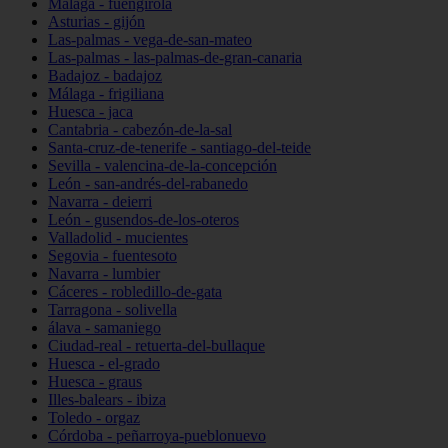
Málaga - fuengirola
Asturias - gijón
Las-palmas - vega-de-san-mateo
Las-palmas - las-palmas-de-gran-canaria
Badajoz - badajoz
Málaga - frigiliana
Huesca - jaca
Cantabria - cabezón-de-la-sal
Santa-cruz-de-tenerife - santiago-del-teide
Sevilla - valencina-de-la-concepción
León - san-andrés-del-rabanedo
Navarra - deierri
León - gusendos-de-los-oteros
Valladolid - mucientes
Segovia - fuentesoto
Navarra - lumbier
Cáceres - robledillo-de-gata
Tarragona - solivella
álava - samaniego
Ciudad-real - retuerta-del-bullaque
Huesca - el-grado
Huesca - graus
Illes-balears - ibiza
Toledo - orgaz
Córdoba - peñarroya-pueblonuevo