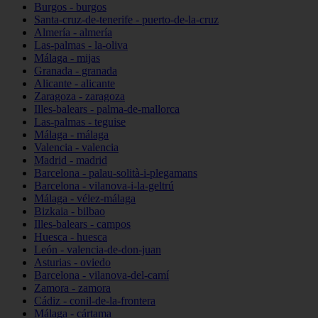
Burgos - burgos
Santa-cruz-de-tenerife - puerto-de-la-cruz
Almería - almería
Las-palmas - la-oliva
Málaga - mijas
Granada - granada
Alicante - alicante
Zaragoza - zaragoza
Illes-balears - palma-de-mallorca
Las-palmas - teguise
Málaga - málaga
Valencia - valencia
Madrid - madrid
Barcelona - palau-solità-i-plegamans
Barcelona - vilanova-i-la-geltrú
Málaga - vélez-málaga
Bizkaia - bilbao
Illes-balears - campos
Huesca - huesca
León - valencia-de-don-juan
Asturias - oviedo
Barcelona - vilanova-del-camí
Zamora - zamora
Cádiz - conil-de-la-frontera
Málaga - cártama