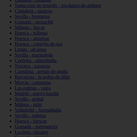
Santa-cruz-de-tenerife - los-llanos-de-aridane
Cantabria - suances
Sevilla - bormujos
Granada - monachil
Málaga - júzcar
Huesca - isábena
Huesca - alquézar
Huesca - castejón-de-sos
Lleida - alt-àneu
Sevilla - marinaleda
Córdoba - almedinilla
Navarra - zangoza
Cantabria - arenas-de-iguña
Barcelona - la-pobla-de-lillet
Murcia - cartagena
Las-palmas - yaiza
Madrid - nuevo-baztán
Sevilla - arahal
Málaga - istán
Valladolid - fuensaldaña
Sevilla - salteras
Huesca - biescas
Granada - pampaneira
La-rioja - ezcaray