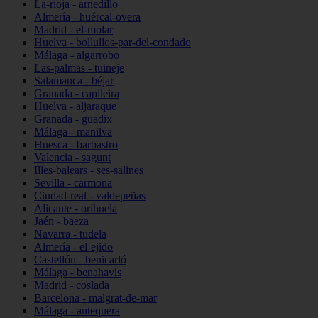
La-rioja - arnedillo
Almería - huércal-overa
Madrid - el-molar
Huelva - bollullos-par-del-condado
Málaga - algarrobo
Las-palmas - tuineje
Salamanca - béjar
Granada - capileira
Huelva - aljaraque
Granada - guadix
Málaga - manilva
Huesca - barbastro
Valencia - sagunt
Illes-balears - ses-salines
Sevilla - carmona
Ciudad-real - valdepeñas
Alicante - orihuela
Jaén - baeza
Navarra - tudela
Almería - el-ejido
Castellón - benicarló
Málaga - benahavís
Madrid - coslada
Barcelona - malgrat-de-mar
Málaga - antequera