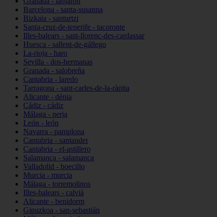
Granada - lanjarón
Barcelona - santa-susanna
Bizkaia - santurtzi
Santa-cruz-de-tenerife - tacoronte
Illes-balears - sant-llorenç-des-cardassar
Huesca - sallent-de-gállego
La-rioja - haro
Sevilla - dos-hermanas
Granada - salobreña
Cantabria - laredo
Tarragona - sant-carles-de-la-ràpita
Alicante - dénia
Cádiz - cádiz
Málaga - nerja
León - león
Navarra - pamplona
Cantabria - santander
Cantabria - el-astillero
Salamanca - salamanca
Valladolid - boecillo
Murcia - murcia
Málaga - torremolinos
Illes-balears - calvià
Alicante - benidorm
Gipuzkoa - san-sebastián