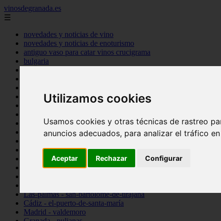
vinosdegranada.es
☰
novedades y noticias de vino
novedades y noticias de enoturismo
antiguo vaso para catar vinos crucigrama
bulgaria
comprar
espana
tipo
Utilizamos cookies
vinos
Córdoba - córdoba
Sevilla - sevilla
Usamos cookies y otras técnicas de rastreo pa
Barcelona - barcelona
Ciudad-real - montiel
anuncios adecuados, para analizar el tráfico e
Santa-cruz-de-tenerife - guía-de-isora
La-rioja - casalarreina
Aceptar
Rechazar
Configurar
Almería - roquetas-de-mar
Madrid - pozuelo-de-alarcón
Granada - almuñécar
Illes-balears - alcúdia
Las-palmas - san-bartolomé-de-tirajana
Cádiz - el-puerto-de-santa-maría
Madrid - valdemoro
Granada - pulianas