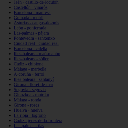
Jaén - castillo-de-locubín
Castellón - vinaròs
Barcelona - manresa
Granada - motril
Asturias - cangas-de-onís
León - ponferrada
Las-palmas - pájara
Pontevedra - sanxenxo
Ciudad-real - ciudad-real
Barcelona - calella
Illes-balears - maó-mahón
Illes-balears - sóller
Cádiz - chipiona
Málaga - marbella
A-coruña - ferrol
Illes-balears - santanyí
Girona - lloret-de-mar
Segovia - segovia
Gipuzkoa - mutriku
Málaga - ronda
Girona - roses
Huelva - huelva
La-rioja - logroño
Cádiz - jerez-de-la-frontera
Las-palmas - tías