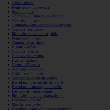
Cádiz - olvera
Pontevedra - pontevedra
Sevilla - gines
Córdoba - villanueva-de-córdoba
Albacete - albacete
Cantabria - san-vicente-de-la-barquera
Granada - torvizcón
Illes-balears - santa-margalida
Pontevedra - marín
Zamora - el-perdigón
Bizkaia - sestao
Granada - murtas
Huelva - isla-cristina
Huelva - cartaya
Girona - l39escala
A-coruña - a-coruña
Cádiz - san-fernando
Santa-cruz-de-tenerife - arico
Barcelona - cerdanyola-del-vallès
Barcelona - sant-cugat-del-vallès
Las-palmas - santa-brígida
Illes-balears - santa-eulària-des-riu
Barcelona - mataró
Murcia - san-javier
Barcelona - santa-coloma-de-gramenet