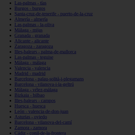
Las-palmas - tías
Burgos - burgos
Santa-cruz-de-tenerife - puerto-de-la-cruz
Almería - almería
Las-palmas - la-oliva
Málaga - mijas
Granada - granada
Alicante - alicante
Zaragoza - zaragoza
Illes-balears - palma-de-mallorca
Las-palmas - teguise
Málaga - málaga
Valencia - valencia
Madrid - madrid
Barcelona - palau-solità-i-plegamans
Barcelona - vilanova-i-la-geltrú
Málaga - vélez-málaga
Bizkaia - bilbao
Illes-balears - campos
Huesca - huesca
León - valencia-de-don-juan
Asturias - oviedo
Barcelona - vilanova-del-camí
Zamora - zamora
Cádiz - conil-de-la-frontera