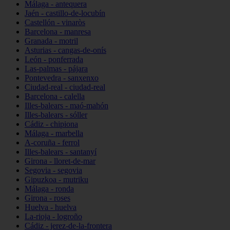
Málaga - antequera
Jaén - castillo-de-locubín
Castellón - vinaròs
Barcelona - manresa
Granada - motril
Asturias - cangas-de-onís
León - ponferrada
Las-palmas - pájara
Pontevedra - sanxenxo
Ciudad-real - ciudad-real
Barcelona - calella
Illes-balears - maó-mahón
Illes-balears - sóller
Cádiz - chipiona
Málaga - marbella
A-coruña - ferrol
Illes-balears - santanyí
Girona - lloret-de-mar
Segovia - segovia
Gipuzkoa - mutriku
Málaga - ronda
Girona - roses
Huelva - huelva
La-rioja - logroño
Cádiz - jerez-de-la-frontera