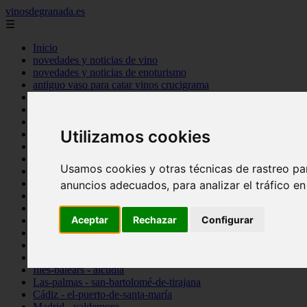
vinosdegranada.es
☰
Inicio
novedades y noticias de vino
novedades y noticias de enoturismo
antiguo vaso para catar vinos crucigrama
bulgaria
comprar
espana
Utilizamos cookies
tipo
vinos
Córdoba - córdoba
Usamos cookies y otras técnicas de rastreo pa
Sevilla - sevilla
Barcelona - barcelona
anuncios adecuados, para analizar el tráfico e
Ciudad-real - montiel
Santa-cruz-de-tenerife - guía-de-isora
Aceptar
Rechazar
Configurar
La-rioja - casalarreina
Almería - roquetas-de-mar
Madrid - pozuelo-de-alarcón
Granada - almuñécar
Illes-balears - alcúdia
Las-palmas - san-bartolomé-de-tirajana
Cádiz - el-puerto-de-santa-maría
Madrid - valdemoro