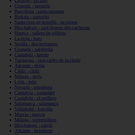
La-rioja - ezcaray
Granada - lanjarón
Barcelona - santa-susanna
Bizkaia - santurtzi
Santa-cruz-de-tenerife - tacoronte
Illes-balears - sant-llorenç-des-cardassar
Huesca - sallent-de-gállego
La-rioja - haro
Sevilla - dos-hermanas
Granada - salobreña
Cantabria - laredo
Tarragona - sant-carles-de-la-ràpita
Alicante - dénia
Cádiz - cádiz
Málaga - nerja
León - león
Navarra - pamplona
Cantabria - santander
Cantabria - el-astillero
Salamanca - salamanca
Valladolid - boecillo
Murcia - murcia
Málaga - torremolinos
Illes-balears - calvià
Alicante - benidorm