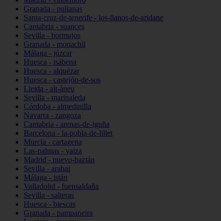
Granada - pulianas
Santa-cruz-de-tenerife - los-llanos-de-aridane
Cantabria - suances
Sevilla - bormujos
Granada - monachil
Málaga - júzcar
Huesca - isábena
Huesca - alquézar
Huesca - castejón-de-sos
Lleida - alt-àneu
Sevilla - marinaleda
Córdoba - almedinilla
Navarra - zangoza
Cantabria - arenas-de-iguña
Barcelona - la-pobla-de-lillet
Murcia - cartagena
Las-palmas - yaiza
Madrid - nuevo-baztán
Sevilla - arahal
Málaga - istán
Valladolid - fuensaldaña
Sevilla - salteras
Huesca - biescas
Granada - pampaneira