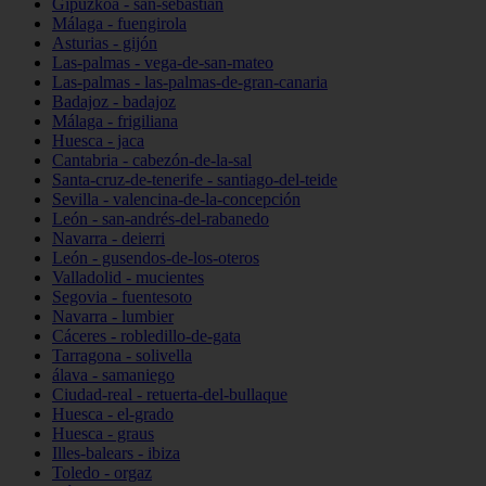
Gipuzkoa - san-sebastián
Málaga - fuengirola
Asturias - gijón
Las-palmas - vega-de-san-mateo
Las-palmas - las-palmas-de-gran-canaria
Badajoz - badajoz
Málaga - frigiliana
Huesca - jaca
Cantabria - cabezón-de-la-sal
Santa-cruz-de-tenerife - santiago-del-teide
Sevilla - valencina-de-la-concepción
León - san-andrés-del-rabanedo
Navarra - deierri
León - gusendos-de-los-oteros
Valladolid - mucientes
Segovia - fuentesoto
Navarra - lumbier
Cáceres - robledillo-de-gata
Tarragona - solivella
álava - samaniego
Ciudad-real - retuerta-del-bullaque
Huesca - el-grado
Huesca - graus
Illes-balears - ibiza
Toledo - orgaz