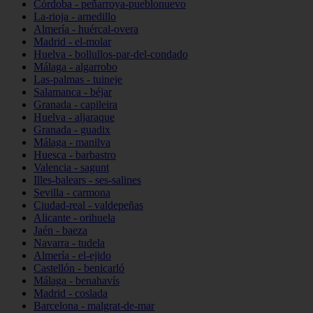
Córdoba - peñarroya-pueblonuevo
La-rioja - arnedillo
Almería - huércal-overa
Madrid - el-molar
Huelva - bollullos-par-del-condado
Málaga - algarrobo
Las-palmas - tuineje
Salamanca - béjar
Granada - capileira
Huelva - aljaraque
Granada - guadix
Málaga - manilva
Huesca - barbastro
Valencia - sagunt
Illes-balears - ses-salines
Sevilla - carmona
Ciudad-real - valdepeñas
Alicante - orihuela
Jaén - baeza
Navarra - tudela
Almería - el-ejido
Castellón - benicarló
Málaga - benahavís
Madrid - coslada
Barcelona - malgrat-de-mar