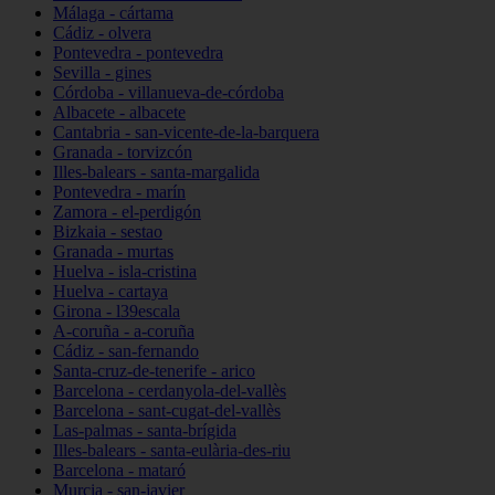
Málaga - cártama
Cádiz - olvera
Pontevedra - pontevedra
Sevilla - gines
Córdoba - villanueva-de-córdoba
Albacete - albacete
Cantabria - san-vicente-de-la-barquera
Granada - torvizcón
Illes-balears - santa-margalida
Pontevedra - marín
Zamora - el-perdigón
Bizkaia - sestao
Granada - murtas
Huelva - isla-cristina
Huelva - cartaya
Girona - l39escala
A-coruña - a-coruña
Cádiz - san-fernando
Santa-cruz-de-tenerife - arico
Barcelona - cerdanyola-del-vallès
Barcelona - sant-cugat-del-vallès
Las-palmas - santa-brígida
Illes-balears - santa-eulària-des-riu
Barcelona - mataró
Murcia - san-javier