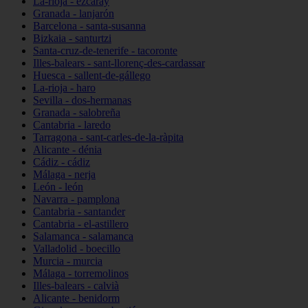
La-rioja - ezcaray
Granada - lanjarón
Barcelona - santa-susanna
Bizkaia - santurtzi
Santa-cruz-de-tenerife - tacoronte
Illes-balears - sant-llorenç-des-cardassar
Huesca - sallent-de-gállego
La-rioja - haro
Sevilla - dos-hermanas
Granada - salobreña
Cantabria - laredo
Tarragona - sant-carles-de-la-ràpita
Alicante - dénia
Cádiz - cádiz
Málaga - nerja
León - león
Navarra - pamplona
Cantabria - santander
Cantabria - el-astillero
Salamanca - salamanca
Valladolid - boecillo
Murcia - murcia
Málaga - torremolinos
Illes-balears - calvià
Alicante - benidorm