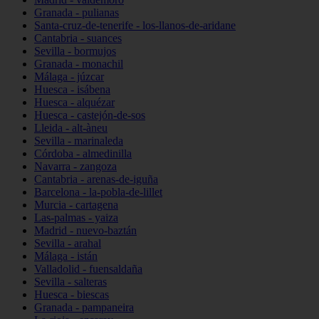
Granada - pulianas
Santa-cruz-de-tenerife - los-llanos-de-aridane
Cantabria - suances
Sevilla - bormujos
Granada - monachil
Málaga - júzcar
Huesca - isábena
Huesca - alquézar
Huesca - castejón-de-sos
Lleida - alt-àneu
Sevilla - marinaleda
Córdoba - almedinilla
Navarra - zangoza
Cantabria - arenas-de-iguña
Barcelona - la-pobla-de-lillet
Murcia - cartagena
Las-palmas - yaiza
Madrid - nuevo-baztán
Sevilla - arahal
Málaga - istán
Valladolid - fuensaldaña
Sevilla - salteras
Huesca - biescas
Granada - pampaneira