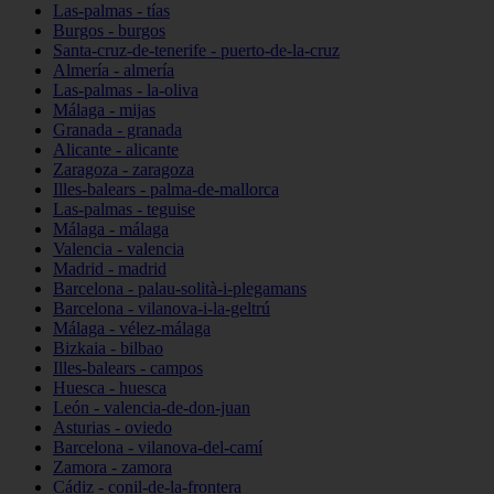
Las-palmas - tías
Burgos - burgos
Santa-cruz-de-tenerife - puerto-de-la-cruz
Almería - almería
Las-palmas - la-oliva
Málaga - mijas
Granada - granada
Alicante - alicante
Zaragoza - zaragoza
Illes-balears - palma-de-mallorca
Las-palmas - teguise
Málaga - málaga
Valencia - valencia
Madrid - madrid
Barcelona - palau-solità-i-plegamans
Barcelona - vilanova-i-la-geltrú
Málaga - vélez-málaga
Bizkaia - bilbao
Illes-balears - campos
Huesca - huesca
León - valencia-de-don-juan
Asturias - oviedo
Barcelona - vilanova-del-camí
Zamora - zamora
Cádiz - conil-de-la-frontera