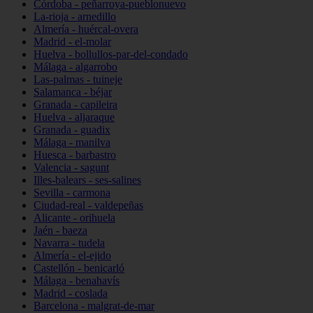
Córdoba - peñarroya-pueblonuevo
La-rioja - arnedillo
Almería - huércal-overa
Madrid - el-molar
Huelva - bollullos-par-del-condado
Málaga - algarrobo
Las-palmas - tuineje
Salamanca - béjar
Granada - capileira
Huelva - aljaraque
Granada - guadix
Málaga - manilva
Huesca - barbastro
Valencia - sagunt
Illes-balears - ses-salines
Sevilla - carmona
Ciudad-real - valdepeñas
Alicante - orihuela
Jaén - baeza
Navarra - tudela
Almería - el-ejido
Castellón - benicarló
Málaga - benahavís
Madrid - coslada
Barcelona - malgrat-de-mar