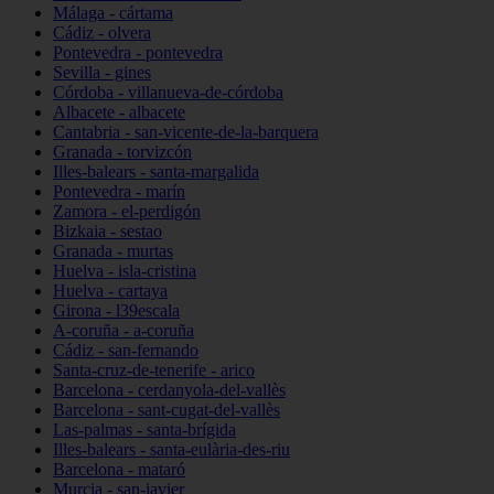
Málaga - cártama
Cádiz - olvera
Pontevedra - pontevedra
Sevilla - gines
Córdoba - villanueva-de-córdoba
Albacete - albacete
Cantabria - san-vicente-de-la-barquera
Granada - torvizcón
Illes-balears - santa-margalida
Pontevedra - marín
Zamora - el-perdigón
Bizkaia - sestao
Granada - murtas
Huelva - isla-cristina
Huelva - cartaya
Girona - l39escala
A-coruña - a-coruña
Cádiz - san-fernando
Santa-cruz-de-tenerife - arico
Barcelona - cerdanyola-del-vallès
Barcelona - sant-cugat-del-vallès
Las-palmas - santa-brígida
Illes-balears - santa-eulària-des-riu
Barcelona - mataró
Murcia - san-javier