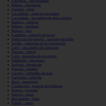
Gipuzkoa - san-sebastián
Málaga - fuengirola
Asturias - gijón
Las-palmas - vega-de-san-mateo
Las-palmas - las-palmas-de-gran-canaria
Badajoz - badajoz
Málaga - frigiliana
Huesca - jaca
Cantabria - cabezón-de-la-sal
Santa-cruz-de-tenerife - santiago-del-teide
Sevilla - valencina-de-la-concepción
León - san-andrés-del-rabanedo
Navarra - deierri
León - gusendos-de-los-oteros
Valladolid - mucientes
Segovia - fuentesoto
Navarra - lumbier
Cáceres - robledillo-de-gata
Tarragona - solivella
álava - samaniego
Ciudad-real - retuerta-del-bullaque
Huesca - el-grado
Huesca - graus
Illes-balears - ibiza
Toledo - orgaz