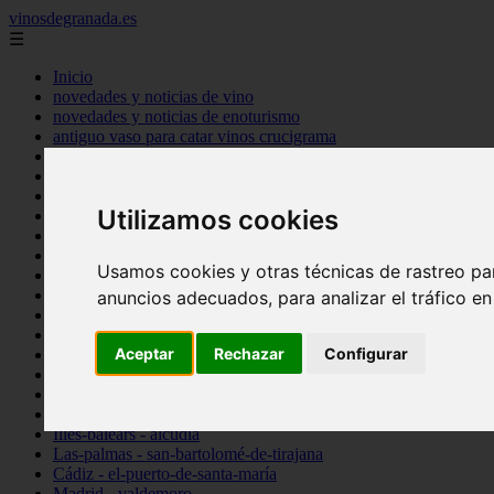
vinosdegranada.es
☰
Inicio
novedades y noticias de vino
novedades y noticias de enoturismo
antiguo vaso para catar vinos crucigrama
bulgaria
comprar
espana
Utilizamos cookies
tipo
vinos
Córdoba - córdoba
Usamos cookies y otras técnicas de rastreo pa
Sevilla - sevilla
Barcelona - barcelona
anuncios adecuados, para analizar el tráfico e
Ciudad-real - montiel
Santa-cruz-de-tenerife - guía-de-isora
Aceptar
Rechazar
Configurar
La-rioja - casalarreina
Almería - roquetas-de-mar
Madrid - pozuelo-de-alarcón
Granada - almuñécar
Illes-balears - alcúdia
Las-palmas - san-bartolomé-de-tirajana
Cádiz - el-puerto-de-santa-maría
Madrid - valdemoro