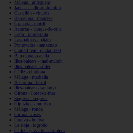
Málaga - antequera
Jaén - castillo-de-locubín
Castellón - vinaròs
Barcelona - manresa
Granada - motril
Asturias - cangas-de-onís
León - ponferrada
Las-palmas - pájara
Pontevedra - sanxenxo
Ciudad-real - ciudad-real
Barcelona - calella
Illes-balears - maó-mahón
Illes-balears - sóller
Cádiz - chipiona
Málaga - marbella
A-coruña - ferrol
Illes-balears - santanyí
Girona - lloret-de-mar
Segovia - segovia
Gipuzkoa - mutriku
Málaga - ronda
Girona - roses
Huelva - huelva
La-rioja - logroño
Cádiz - jerez-de-la-frontera