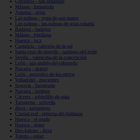
Gipuzkoa - san-sebastián
Málaga - fuengirola
Asturias - gijón
Las-palmas - vega-de-san-mateo
Las-palmas - las-palmas-de-gran-canaria
Badajoz - badajoz
Málaga - frigiliana
Huesca - jaca
Cantabria - cabezón-de-la-sal
Santa-cruz-de-tenerife - santiago-del-teide
Sevilla - valencina-de-la-concepción
León - san-andrés-del-rabanedo
Navarra - deierri
León - gusendos-de-los-oteros
Valladolid - mucientes
Segovia - fuentesoto
Navarra - lumbier
Cáceres - robledillo-de-gata
Tarragona - solivella
álava - samaniego
Ciudad-real - retuerta-del-bullaque
Huesca - el-grado
Huesca - graus
Illes-balears - ibiza
Toledo - orgaz