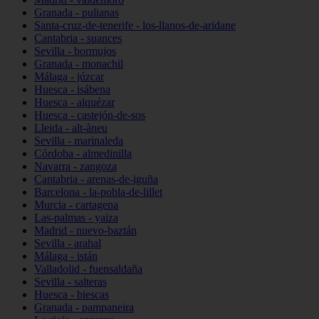
Granada - pulianas
Santa-cruz-de-tenerife - los-llanos-de-aridane
Cantabria - suances
Sevilla - bormujos
Granada - monachil
Málaga - júzcar
Huesca - isábena
Huesca - alquézar
Huesca - castejón-de-sos
Lleida - alt-àneu
Sevilla - marinaleda
Córdoba - almedinilla
Navarra - zangoza
Cantabria - arenas-de-iguña
Barcelona - la-pobla-de-lillet
Murcia - cartagena
Las-palmas - yaiza
Madrid - nuevo-baztán
Sevilla - arahal
Málaga - istán
Valladolid - fuensaldaña
Sevilla - salteras
Huesca - biescas
Granada - pampaneira