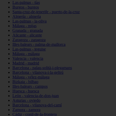
Las-palmas - tías
Burgos - burgos
Santa-cruz-de-tenerife - puerto-de-la-cruz
Almería - almería
Las-palmas - la-oliva
Málaga - mijas
Granada - granada
Alicante - alicante
Zaragoza - zaragoza
Illes-balears - palma-de-mallorca
Las-palmas - teguise
Málaga - málaga
Valencia - valencia
Madrid - madrid
Barcelona - palau-solità-i-plegamans
Barcelona - vilanova-i-la-geltrú
Málaga - vélez-málaga
Bizkaia - bilbao
Illes-balears - campos
Huesca - huesca
León - valencia-de-don-juan
Asturias - oviedo
Barcelona - vilanova-del-camí
Zamora - zamora
Cádiz - conil-de-la-frontera