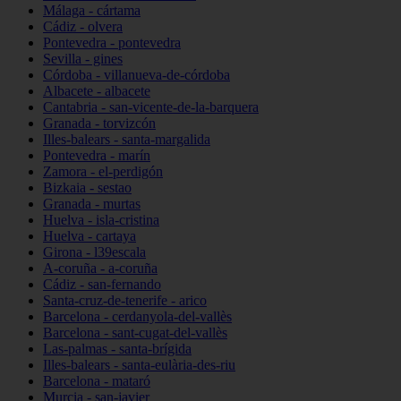
Málaga - cártama
Cádiz - olvera
Pontevedra - pontevedra
Sevilla - gines
Córdoba - villanueva-de-córdoba
Albacete - albacete
Cantabria - san-vicente-de-la-barquera
Granada - torvizcón
Illes-balears - santa-margalida
Pontevedra - marín
Zamora - el-perdigón
Bizkaia - sestao
Granada - murtas
Huelva - isla-cristina
Huelva - cartaya
Girona - l39escala
A-coruña - a-coruña
Cádiz - san-fernando
Santa-cruz-de-tenerife - arico
Barcelona - cerdanyola-del-vallès
Barcelona - sant-cugat-del-vallès
Las-palmas - santa-brígida
Illes-balears - santa-eulària-des-riu
Barcelona - mataró
Murcia - san-javier