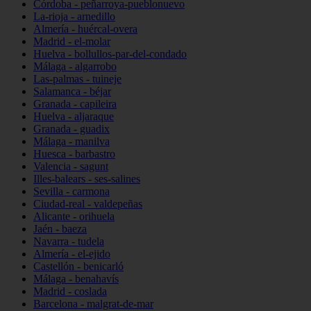
Córdoba - peñarroya-pueblonuevo
La-rioja - arnedillo
Almería - huércal-overa
Madrid - el-molar
Huelva - bollullos-par-del-condado
Málaga - algarrobo
Las-palmas - tuineje
Salamanca - béjar
Granada - capileira
Huelva - aljaraque
Granada - guadix
Málaga - manilva
Huesca - barbastro
Valencia - sagunt
Illes-balears - ses-salines
Sevilla - carmona
Ciudad-real - valdepeñas
Alicante - orihuela
Jaén - baeza
Navarra - tudela
Almería - el-ejido
Castellón - benicarló
Málaga - benahavís
Madrid - coslada
Barcelona - malgrat-de-mar