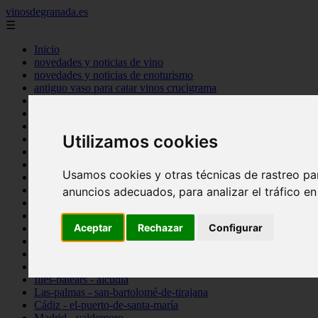
vinosdegranada.es
☰
Inicio
novedades y noticias de vino
novedades y noticias de enoturismo
antiguo vaso para catar vinos crucigrama
bulgaria
comprar
espana
Utilizamos cookies
tipo
vinos
Córdoba - córdoba
Usamos cookies y otras técnicas de rastreo pa
Sevilla - sevilla
Barcelona - barcelona
anuncios adecuados, para analizar el tráfico e
Ciudad-real - montiel
Santa-cruz-de-tenerife - guía-de-isora
Aceptar
Rechazar
Configurar
La-rioja - casalarreina
Almería - roquetas-de-mar
Madrid - pozuelo-de-alarcón
Granada - almuñécar
Illes-balears - alcúdia
Las-palmas - san-bartolomé-de-tirajana
Cádiz - el-puerto-de-santa-maría
Madrid - valdemoro