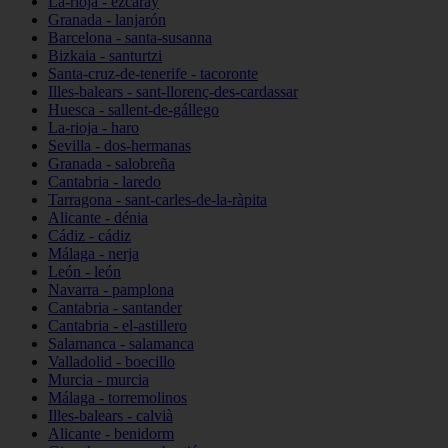
La-rioja - ezcaray
Granada - lanjarón
Barcelona - santa-susanna
Bizkaia - santurtzi
Santa-cruz-de-tenerife - tacoronte
Illes-balears - sant-llorenç-des-cardassar
Huesca - sallent-de-gállego
La-rioja - haro
Sevilla - dos-hermanas
Granada - salobreña
Cantabria - laredo
Tarragona - sant-carles-de-la-ràpita
Alicante - dénia
Cádiz - cádiz
Málaga - nerja
León - león
Navarra - pamplona
Cantabria - santander
Cantabria - el-astillero
Salamanca - salamanca
Valladolid - boecillo
Murcia - murcia
Málaga - torremolinos
Illes-balears - calvià
Alicante - benidorm