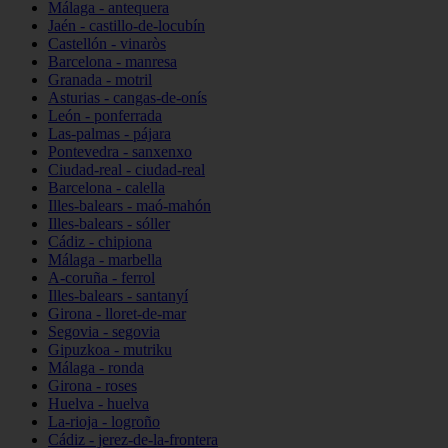
Málaga - antequera
Jaén - castillo-de-locubín
Castellón - vinaròs
Barcelona - manresa
Granada - motril
Asturias - cangas-de-onís
León - ponferrada
Las-palmas - pájara
Pontevedra - sanxenxo
Ciudad-real - ciudad-real
Barcelona - calella
Illes-balears - maó-mahón
Illes-balears - sóller
Cádiz - chipiona
Málaga - marbella
A-coruña - ferrol
Illes-balears - santanyí
Girona - lloret-de-mar
Segovia - segovia
Gipuzkoa - mutriku
Málaga - ronda
Girona - roses
Huelva - huelva
La-rioja - logroño
Cádiz - jerez-de-la-frontera