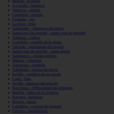
Murcia - la-unión
A-coruña - betanzos
Valencia - mislata
Cantabria - miengo
Granada - gor
La-rioja - tirgo
Valladolid - villanueva-de-duero
Santa-cruz-de-tenerife - santa-cruz-de-tenerife
Valencia - cullera
Castellón - castelló-de-la-plana
Alicante - guardamar-del-segura
Santa-cruz-de-tenerife - santa-úrsula
Salamanca - ciudad-rodrigo
Málaga - estepona
Tarragona - cambrils
Valladolid - laguna-de-duero
Sevilla - castilleja-de-la-cuesta
Lugo - lugo
Sevilla - mairena-del-aljarafe
Barcelona - l39hospitalet-de-llobregat
Huelva - palos-de-la-frontera
Navarra - berriozar
Burgos - lerma
Cantabria - corvera-de-toranzo
Cáceres - montánchez