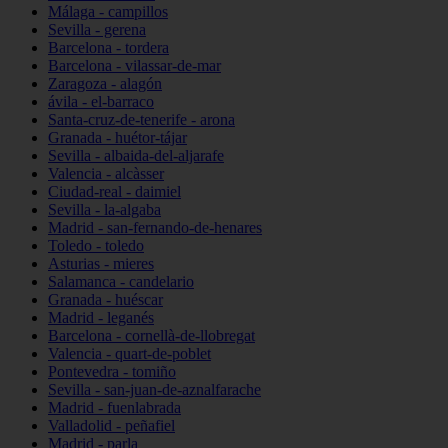
Málaga - campillos
Sevilla - gerena
Barcelona - tordera
Barcelona - vilassar-de-mar
Zaragoza - alagón
ávila - el-barraco
Santa-cruz-de-tenerife - arona
Granada - huétor-tájar
Sevilla - albaida-del-aljarafe
Valencia - alcàsser
Ciudad-real - daimiel
Sevilla - la-algaba
Madrid - san-fernando-de-henares
Toledo - toledo
Asturias - mieres
Salamanca - candelario
Granada - huéscar
Madrid - leganés
Barcelona - cornellà-de-llobregat
Valencia - quart-de-poblet
Pontevedra - tomiño
Sevilla - san-juan-de-aznalfarache
Madrid - fuenlabrada
Valladolid - peñafiel
Madrid - parla