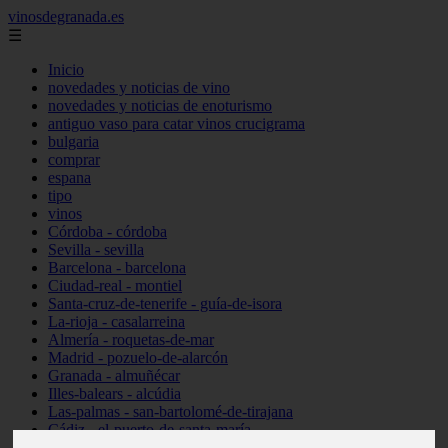
vinosdegranada.es
☰
Inicio
novedades y noticias de vino
novedades y noticias de enoturismo
antiguo vaso para catar vinos crucigrama
bulgaria
comprar
espana
tipo
vinos
Córdoba - córdoba
Sevilla - sevilla
Barcelona - barcelona
Ciudad-real - montiel
Santa-cruz-de-tenerife - guía-de-isora
La-rioja - casalarreina
Almería - roquetas-de-mar
Madrid - pozuelo-de-alarcón
Granada - almuñécar
Illes-balears - alcúdia
Las-palmas - san-bartolomé-de-tirajana
Cádiz - el-puerto-de-santa-maría
Madrid - valdemoro