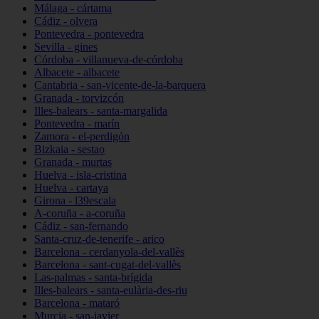
Málaga - cártama
Cádiz - olvera
Pontevedra - pontevedra
Sevilla - gines
Córdoba - villanueva-de-córdoba
Albacete - albacete
Cantabria - san-vicente-de-la-barquera
Granada - torvizcón
Illes-balears - santa-margalida
Pontevedra - marín
Zamora - el-perdigón
Bizkaia - sestao
Granada - murtas
Huelva - isla-cristina
Huelva - cartaya
Girona - l39escala
A-coruña - a-coruña
Cádiz - san-fernando
Santa-cruz-de-tenerife - arico
Barcelona - cerdanyola-del-vallès
Barcelona - sant-cugat-del-vallès
Las-palmas - santa-brígida
Illes-balears - santa-eulària-des-riu
Barcelona - mataró
Murcia - san-javier