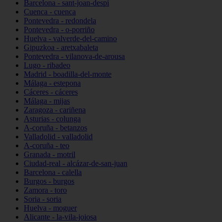
Barcelona - sant-joan-despí
Cuenca - cuenca
Pontevedra - redondela
Pontevedra - o-porriño
Huelva - valverde-del-camino
Gipuzkoa - aretxabaleta
Pontevedra - vilanova-de-arousa
Lugo - ribadeo
Madrid - boadilla-del-monte
Málaga - estepona
Cáceres - cáceres
Málaga - mijas
Zaragoza - cariñena
Asturias - colunga
A-coruña - betanzos
Valladolid - valladolid
A-coruña - teo
Granada - motril
Ciudad-real - alcázar-de-san-juan
Barcelona - calella
Burgos - burgos
Zamora - toro
Soria - soria
Huelva - moguer
Alicante - la-vila-joiosa