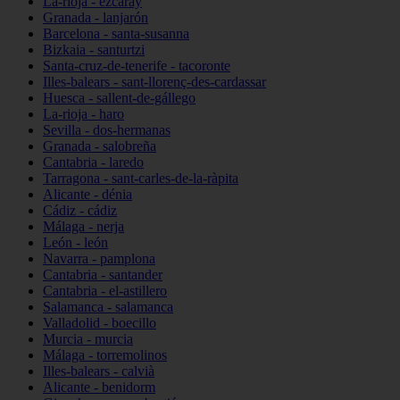
La-rioja - ezcaray
Granada - lanjarón
Barcelona - santa-susanna
Bizkaia - santurtzi
Santa-cruz-de-tenerife - tacoronte
Illes-balears - sant-llorenç-des-cardassar
Huesca - sallent-de-gállego
La-rioja - haro
Sevilla - dos-hermanas
Granada - salobreña
Cantabria - laredo
Tarragona - sant-carles-de-la-ràpita
Alicante - dénia
Cádiz - cádiz
Málaga - nerja
León - león
Navarra - pamplona
Cantabria - santander
Cantabria - el-astillero
Salamanca - salamanca
Valladolid - boecillo
Murcia - murcia
Málaga - torremolinos
Illes-balears - calvià
Alicante - benidorm