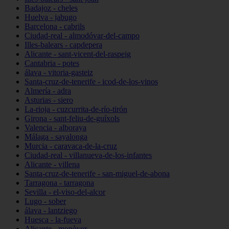
Badajoz - cheles
Huelva - jabugo
Barcelona - cabrils
Ciudad-real - almodóvar-del-campo
Illes-balears - capdepera
Alicante - sant-vicent-del-raspeig
Cantabria - potes
álava - vitoria-gasteiz
Santa-cruz-de-tenerife - icod-de-los-vinos
Almería - adra
Asturias - siero
La-rioja - cuzcurrita-de-río-tirón
Girona - sant-feliu-de-guíxols
Valencia - alboraya
Málaga - sayalonga
Murcia - caravaca-de-la-cruz
Ciudad-real - villanueva-de-los-infantes
Alicante - villena
Santa-cruz-de-tenerife - san-miguel-de-abona
Tarragona - tarragona
Sevilla - el-viso-del-alcor
Lugo - sober
álava - lantziego
Huesca - la-fueva
Alicante - monòver