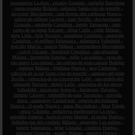
pampaneira
La-rioja - ezcaray
Granada - lanjarón
Barcelona
- santa-susanna
Bizkaia - santurtzi
Santa-cruz-de-tenerife -
tacoronte
Illes-balears - sant-llorenç-des-cardassar
Huesca -
sallent-de-gállego
La-rioja - haro
Sevilla - dos-hermanas
Granada - salobreña
Cantabria - laredo
Tarragona - sant-
carles-de-la-ràpita
Alicante - dénia
Cádiz - cádiz
Málaga -
nerja
León - león
Navarra - pamplona
Cantabria - santander
Cantabria - el-astillero
Salamanca - salamanca
Valladolid -
boecillo
Murcia - murcia
Málaga - torremolinos
Illes-balears
- calvià
Alicante - benidorm
Gipuzkoa - san-sebastián
Málaga - fuengirola
Asturias - gijón
Las-palmas - vega-de-
san-mateo
Las-palmas - las-palmas-de-gran-canaria
Badajoz
- badajoz
Málaga - frigiliana
Huesca - jaca
Cantabria -
cabezón-de-la-sal
Santa-cruz-de-tenerife - santiago-del-teide
Sevilla - valencina-de-la-concepción
León - san-andrés-del-
rabanedo
Navarra - deierri
León - gusendos-de-los-oteros
Valladolid - mucientes
Segovia - fuentesoto
Navarra -
lumbier
Cáceres - robledillo-de-gata
Tarragona - solivella
álava - samaniego
Ciudad-real - retuerta-del-bullaque
Huesca - el-grado
Huesca - graus
Illes-balears - ibiza
Toledo
- orgaz
Córdoba - peñarroya-pueblonuevo
La-rioja -
arnedillo
Almería - huércal-overa
Madrid - el-molar
Huelva -
bollullos-par-del-condado
Málaga - algarrobo
Las-palmas -
tuineje
Salamanca - béjar
Granada - capileira
Huelva -
aljaraque
Granada - guadix
Málaga - manilva
Huesca -