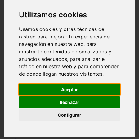
Granada - pulianas
Santa-cruz-de-tenerife - los-llanos-de-aridane
Utilizamos cookies
Cantabria - suances
Sevilla - bormujos
Granada - monachil
Usamos cookies y otras técnicas de
Málaga - júzcar
rastreo para mejorar tu experiencia de
Huesca - isábena
navegación en nuestra web, para
Huesca - alquézar
Huesca - castejón-de-sos
mostrarte contenidos personalizados y
Lleida - alt-àneu
anuncios adecuados, para analizar el
Sevilla - marinaleda
tráfico en nuestra web y para comprender
Córdoba - almedinilla
Navarra - zangoza
de donde llegan nuestros visitantes.
Cantabria - arenas-de-iguña
Barcelona - la-pobla-de-lillet
Murcia - cartagena
Aceptar
Las-palmas - yaiza
Madrid - nuevo-baztán
Rechazar
Sevilla - arahal
Málaga - istán
Configurar
Valladolid - fuensaldaña
Sevilla - salteras
Huesca - biescas
Granada - pampaneira