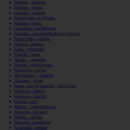
Madrid - aranjuez
Bizkaia - ermua
Asturias - noreña
Pontevedra - a-estrada
Málaga - ronda
Cantabria - torrelavega
Asturias - san-martín-del-rey-aurelio
Pontevedra - silleda
Huesca - huesca
Lugo - chantada
Madrid - pinto
Sevilla - carmona
Madrid - fuenlabrada
Tarragona - falset
Illes-balears - campos
Alicante - dénia
Santa-cruz-de-tenerife - garachico
Valencia - xàtiva
Valencia - daimús
Girona - olot
Murcia - torre-pacheco
Alicante - alicante
Melilla - melilla
Navarra - pamplona
A-coruña - melide