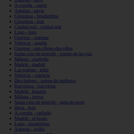
A-coruña - narón
Asturias - navia
Gipuzkoa - hondarribia
Gipuzkoa - irun
Ciudad-real - ciudad-real
Lugo - lugo
Ourense - ourense
Valencia - gandia
Ourense - san-cibrao-das-viñas
Santa-cruz-de-tenerife - puerto-de-la-cruz
Málaga - marbella
Madrid - madrid
Las-palmas - telde
Valencia - valencia
Illes-balears - palma-de-mallorca
Barcelona - barcelona
Madrid - leganés
Málaga - torrox
Santa-cruz-de-tenerife - guía-de-isora
álava - leza
A-coruña - carballo
Madrid - el-boalo
Lugo - monterroso
Asturias - avilés