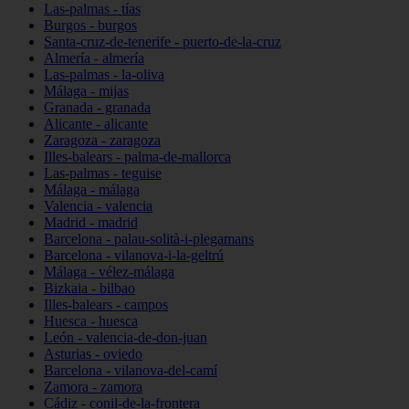
Las-palmas - tías
Burgos - burgos
Santa-cruz-de-tenerife - puerto-de-la-cruz
Almería - almería
Las-palmas - la-oliva
Málaga - mijas
Granada - granada
Alicante - alicante
Zaragoza - zaragoza
Illes-balears - palma-de-mallorca
Las-palmas - teguise
Málaga - málaga
Valencia - valencia
Madrid - madrid
Barcelona - palau-solità-i-plegamans
Barcelona - vilanova-i-la-geltrú
Málaga - vélez-málaga
Bizkaia - bilbao
Illes-balears - campos
Huesca - huesca
León - valencia-de-don-juan
Asturias - oviedo
Barcelona - vilanova-del-camí
Zamora - zamora
Cádiz - conil-de-la-frontera