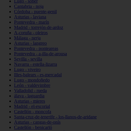
Lugo - sober
Cantabria - noja
Córdoba - puente-genil
Asturias - laviana
Pontevedra - marín
Madrid - torrejón-de-ardoz
A-coruña - oleiros
Málaga - nerja
Asturias - langreo
Pontevedra - ponteareas
Pontevedra - a-illa-de-arousa
Sevilla - sevilla
Navarra - estella-lizarra
Lugo - viveiro
Illes-balears - es-mercadal
Lugo - mondoñedo
León - valdevimbre
Valladolid - rueda
álava - laguardia
Asturias - mieres
Madrid - el-escorial
Castellón - moncofa
Santa-cruz-de-tenerife - los-llanos-de-aridane
Asturias - cangas-de-onís
Castellón - benicarló