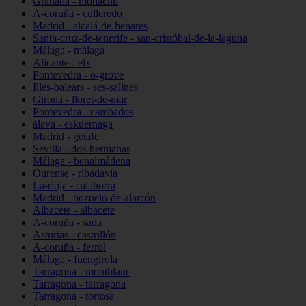
Granada - monachil
A-coruña - culleredo
Madrid - alcalá-de-henares
Santa-cruz-de-tenerife - san-cristóbal-de-la-laguna
Málaga - málaga
Alicante - elx
Pontevedra - o-grove
Illes-balears - ses-salines
Girona - lloret-de-mar
Pontevedra - cambados
álava - eskuernaga
Madrid - getafe
Sevilla - dos-hermanas
Málaga - benalmádena
Ourense - ribadavia
La-rioja - calahorra
Madrid - pozuelo-de-alarcón
Albacete - albacete
A-coruña - sada
Asturias - castrillón
A-coruña - ferrol
Málaga - fuengirola
Tarragona - montblanc
Tarragona - tarragona
Tarragona - tortosa