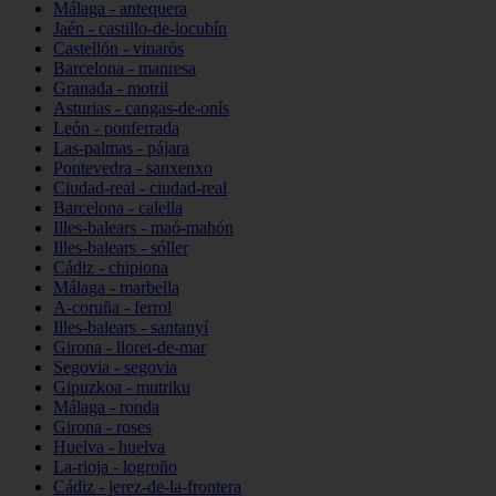
Málaga - antequera
Jaén - castillo-de-locubín
Castellón - vinaròs
Barcelona - manresa
Granada - motril
Asturias - cangas-de-onís
León - ponferrada
Las-palmas - pájara
Pontevedra - sanxenxo
Ciudad-real - ciudad-real
Barcelona - calella
Illes-balears - maó-mahón
Illes-balears - sóller
Cádiz - chipiona
Málaga - marbella
A-coruña - ferrol
Illes-balears - santanyí
Girona - lloret-de-mar
Segovia - segovia
Gipuzkoa - mutriku
Málaga - ronda
Girona - roses
Huelva - huelva
La-rioja - logroño
Cádiz - jerez-de-la-frontera