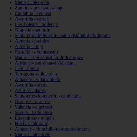
Madrid - alcorcón
Zamora - peleas-de-abajo
Cantabria - reinosa
A-coruña - carral
Illes-balears - pollença
Granada - santa-fe
Santa-cruz-de-tenerife - san-cristóbal-de-la-laguna
Almería - padules
Almería - rioja
Castellón - benicàssim
Madrid - san-sebastián-de-los-reyes
Alicante - sant-joan-d39alacant
Jaén - úbeda
Tarragona - ulldecona
Albacete - villarrobledo
A-coruña - arzúa
Asturias - llanes
Santa-cruz-de-tenerife - candelaria
Ourense - ourense
Valencia - algemesí
Sevilla - badolatosa
Las-palmas - mogán
Huelva - almonte
Albacete - chinchilla-de-monte-aragón
Madrid - alpedrete