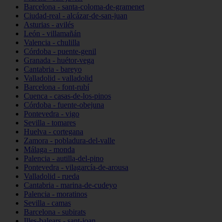
Barcelona - santa-coloma-de-gramenet
Ciudad-real - alcázar-de-san-juan
Asturias - avilés
León - villamañán
Valencia - chulilla
Córdoba - puente-genil
Granada - huétor-vega
Cantabria - bareyo
Valladolid - valladolid
Barcelona - font-rubí
Cuenca - casas-de-los-pinos
Córdoba - fuente-obejuna
Pontevedra - vigo
Sevilla - tomares
Huelva - cortegana
Zamora - pobladura-del-valle
Málaga - monda
Palencia - autilla-del-pino
Pontevedra - vilagarcía-de-arousa
Valladolid - rueda
Cantabria - marina-de-cudeyo
Palencia - moratinos
Sevilla - camas
Barcelona - subirats
Illes-balears - sant-joan