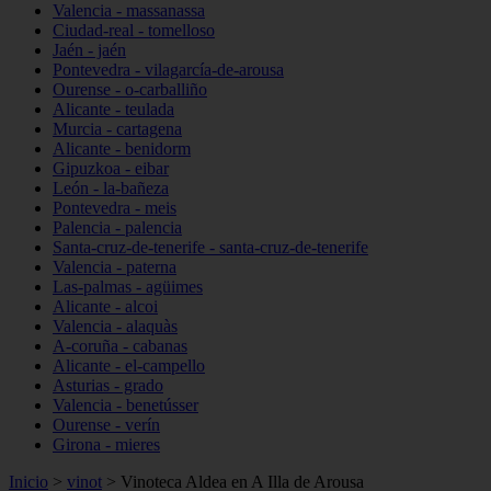
Valencia - massanassa
Ciudad-real - tomelloso
Jaén - jaén
Pontevedra - vilagarcía-de-arousa
Ourense - o-carballiño
Alicante - teulada
Murcia - cartagena
Alicante - benidorm
Gipuzkoa - eibar
León - la-bañeza
Pontevedra - meis
Palencia - palencia
Santa-cruz-de-tenerife - santa-cruz-de-tenerife
Valencia - paterna
Las-palmas - agüimes
Alicante - alcoi
Valencia - alaquàs
A-coruña - cabanas
Alicante - el-campello
Asturias - grado
Valencia - benetússer
Ourense - verín
Girona - mieres
Inicio
>
vinot
>
Vinoteca Aldea en A Illa de Arousa