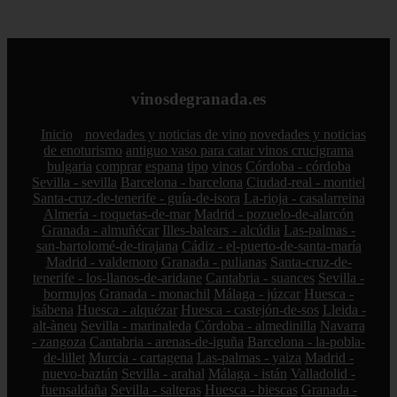
vinosdegranada.es
Inicio
novedades y noticias de vino
novedades y noticias
de enoturismo
antiguo vaso para catar vinos crucigrama
bulgaria
comprar
espana
tipo
vinos
Córdoba - córdoba
Sevilla - sevilla
Barcelona - barcelona
Ciudad-real - montiel
Santa-cruz-de-tenerife - guía-de-isora
La-rioja - casalarreina
Almería - roquetas-de-mar
Madrid - pozuelo-de-alarcón
Granada - almuñécar
Illes-balears - alcúdia
Las-palmas -
san-bartolomé-de-tirajana
Cádiz - el-puerto-de-santa-maría
Madrid - valdemoro
Granada - pulianas
Santa-cruz-de-
tenerife - los-llanos-de-aridane
Cantabria - suances
Sevilla -
bormujos
Granada - monachil
Málaga - júzcar
Huesca -
isábena
Huesca - alquézar
Huesca - castejón-de-sos
Lleida -
alt-àneu
Sevilla - marinaleda
Córdoba - almedinilla
Navarra
- zangoza
Cantabria - arenas-de-iguña
Barcelona - la-pobla-
de-lillet
Murcia - cartagena
Las-palmas - yaiza
Madrid -
nuevo-baztán
Sevilla - arahal
Málaga - istán
Valladolid -
fuensaldaña
Sevilla - salteras
Huesca - biescas
Granada -