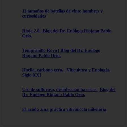
11 tamaños de botellas de vino: nombres y
curiosidades
Rioja 2.0 | Blog del Dr. Enólogo Riojano Pablo
Orio.
Tempranillo Royo | Blog del Dr. Enólogo
Riojano Pablo Orio.
Huella, carbono cero. | Viticultura y Enología.
Siglo XXI
Uso de sulfuroso, desinfección barricas | Blog del
Dr. Enólogo Riojano Pablo Orio.
El acodo ,una práctica vitivínicola milenaria