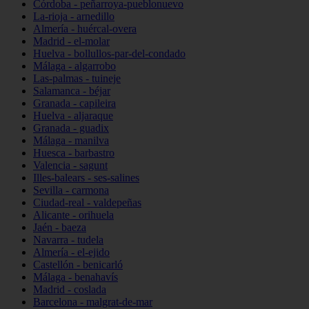
Córdoba - peñarroya-pueblonuevo
La-rioja - arnedillo
Almería - huércal-overa
Madrid - el-molar
Huelva - bollullos-par-del-condado
Málaga - algarrobo
Las-palmas - tuineje
Salamanca - béjar
Granada - capileira
Huelva - aljaraque
Granada - guadix
Málaga - manilva
Huesca - barbastro
Valencia - sagunt
Illes-balears - ses-salines
Sevilla - carmona
Ciudad-real - valdepeñas
Alicante - orihuela
Jaén - baeza
Navarra - tudela
Almería - el-ejido
Castellón - benicarló
Málaga - benahavís
Madrid - coslada
Barcelona - malgrat-de-mar