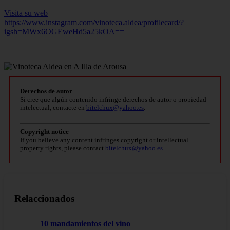
Visita su web
https://www.instagram.com/vinoteca.aldea/profilecard/?
igsh=MWx6OGEweHd5a25kOA==
Derechos de autor
Si cree que algún contenido infringe derechos de autor o propiedad
intelectual, contacte en
bitelchux@yahoo.es
.
Copyright notice
If you believe any content infringes copyright or intellectual
property rights, please contact
bitelchux@yahoo.es
.
Relaccionados
10 mandamientos del vino