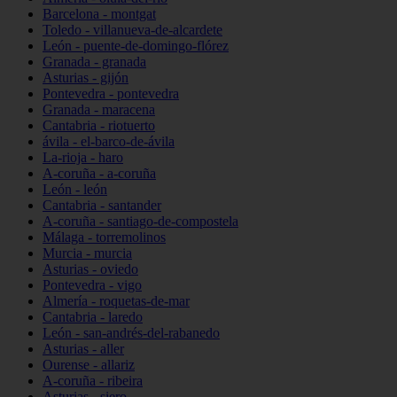
Barcelona - montgat
Toledo - villanueva-de-alcardete
León - puente-de-domingo-flórez
Granada - granada
Asturias - gijón
Pontevedra - pontevedra
Granada - maracena
Cantabria - riotuerto
ávila - el-barco-de-ávila
La-rioja - haro
A-coruña - a-coruña
León - león
Cantabria - santander
A-coruña - santiago-de-compostela
Málaga - torremolinos
Murcia - murcia
Asturias - oviedo
Pontevedra - vigo
Almería - roquetas-de-mar
Cantabria - laredo
León - san-andrés-del-rabanedo
Asturias - aller
Ourense - allariz
A-coruña - ribeira
Asturias - siero