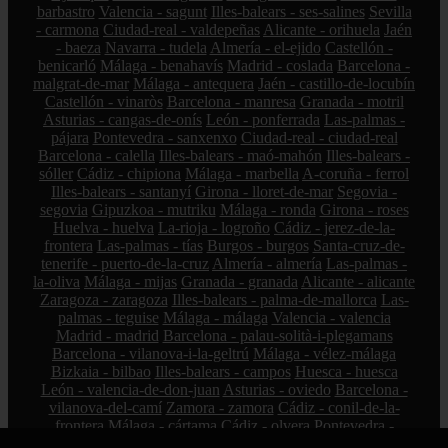
barbastro
Valencia - sagunt
Illes-balears - ses-salines
Sevilla
- carmona
Ciudad-real - valdepeñas
Alicante - orihuela
Jaén
- baeza
Navarra - tudela
Almería - el-ejido
Castellón -
benicarló
Málaga - benahavís
Madrid - coslada
Barcelona -
malgrat-de-mar
Málaga - antequera
Jaén - castillo-de-locubín
Castellón - vinaròs
Barcelona - manresa
Granada - motril
Asturias - cangas-de-onís
León - ponferrada
Las-palmas -
pájara
Pontevedra - sanxenxo
Ciudad-real - ciudad-real
Barcelona - calella
Illes-balears - maó-mahón
Illes-balears -
sóller
Cádiz - chipiona
Málaga - marbella
A-coruña - ferrol
Illes-balears - santanyí
Girona - lloret-de-mar
Segovia -
segovia
Gipuzkoa - mutriku
Málaga - ronda
Girona - roses
Huelva - huelva
La-rioja - logroño
Cádiz - jerez-de-la-
frontera
Las-palmas - tías
Burgos - burgos
Santa-cruz-de-
tenerife - puerto-de-la-cruz
Almería - almería
Las-palmas -
la-oliva
Málaga - mijas
Granada - granada
Alicante - alicante
Zaragoza - zaragoza
Illes-balears - palma-de-mallorca
Las-
palmas - teguise
Málaga - málaga
Valencia - valencia
Madrid - madrid
Barcelona - palau-solità-i-plegamans
Barcelona - vilanova-i-la-geltrú
Málaga - vélez-málaga
Bizkaia - bilbao
Illes-balears - campos
Huesca - huesca
León - valencia-de-don-juan
Asturias - oviedo
Barcelona -
vilanova-del-camí
Zamora - zamora
Cádiz - conil-de-la-
frontera
Málaga - cártama
Cádiz - olvera
Pontevedra -
pontevedra
Sevilla - gines
Córdoba - villanueva-de-córdoba