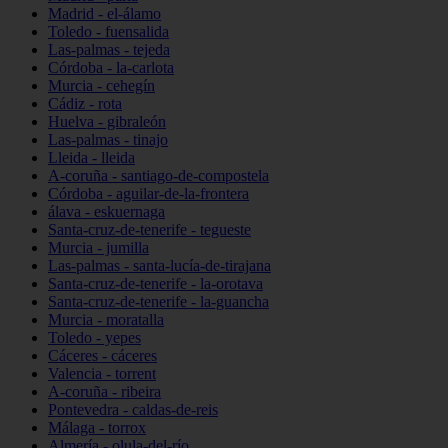
Madrid - el-álamo
Toledo - fuensalida
Las-palmas - tejeda
Córdoba - la-carlota
Murcia - cehegín
Cádiz - rota
Huelva - gibraleón
Las-palmas - tinajo
Lleida - lleida
A-coruña - santiago-de-compostela
Córdoba - aguilar-de-la-frontera
álava - eskuernaga
Santa-cruz-de-tenerife - tegueste
Murcia - jumilla
Las-palmas - santa-lucía-de-tirajana
Santa-cruz-de-tenerife - la-orotava
Santa-cruz-de-tenerife - la-guancha
Murcia - moratalla
Toledo - yepes
Cáceres - cáceres
Valencia - torrent
A-coruña - ribeira
Pontevedra - caldas-de-reis
Málaga - torrox
Almería - olula-del-río