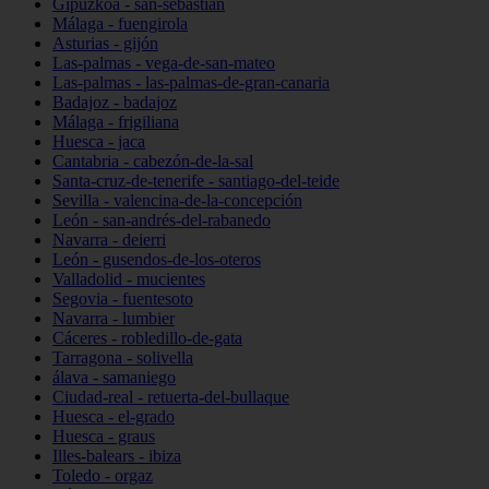
Gipuzkoa - san-sebastián
Málaga - fuengirola
Asturias - gijón
Las-palmas - vega-de-san-mateo
Las-palmas - las-palmas-de-gran-canaria
Badajoz - badajoz
Málaga - frigiliana
Huesca - jaca
Cantabria - cabezón-de-la-sal
Santa-cruz-de-tenerife - santiago-del-teide
Sevilla - valencina-de-la-concepción
León - san-andrés-del-rabanedo
Navarra - deierri
León - gusendos-de-los-oteros
Valladolid - mucientes
Segovia - fuentesoto
Navarra - lumbier
Cáceres - robledillo-de-gata
Tarragona - solivella
álava - samaniego
Ciudad-real - retuerta-del-bullaque
Huesca - el-grado
Huesca - graus
Illes-balears - ibiza
Toledo - orgaz