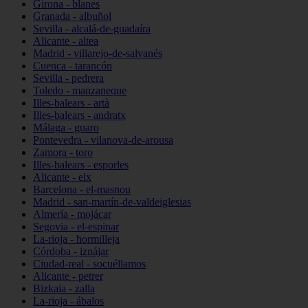
Girona - blanes
Granada - albuñol
Sevilla - alcalá-de-guadaíra
Alicante - altea
Madrid - villarejo-de-salvanés
Cuenca - tarancón
Sevilla - pedrera
Toledo - manzaneque
Illes-balears - artà
Illes-balears - andratx
Málaga - guaro
Pontevedra - vilanova-de-arousa
Zamora - toro
Illes-balears - esporles
Alicante - elx
Barcelona - el-masnou
Madrid - san-martín-de-valdeiglesias
Almería - mojácar
Segovia - el-espinar
La-rioja - hormilleja
Córdoba - iznájar
Ciudad-real - socuéllamos
Alicante - petrer
Bizkaia - zalla
La-rioja - ábalos