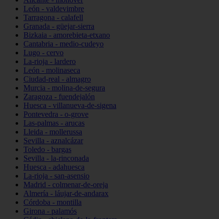
León - valdevimbre
Tarragona - calafell
Granada - güejar-sierra
Bizkaia - amorebieta-etxano
Cantabria - medio-cudeyo
Lugo - cervo
La-rioja - lardero
León - molinaseca
Ciudad-real - almagro
Murcia - molina-de-segura
Zaragoza - fuendejalón
Huesca - villanueva-de-sigena
Pontevedra - o-grove
Las-palmas - arucas
Lleida - mollerussa
Sevilla - aznalcázar
Toledo - bargas
Sevilla - la-rinconada
Huesca - adahuesca
La-rioja - san-asensio
Madrid - colmenar-de-oreja
Almería - láujar-de-andarax
Córdoba - montilla
Girona - palamós