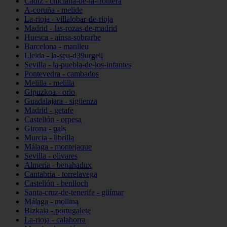
Cádiz - chiclana-de-la-frontera
A-coruña - melide
La-rioja - villalobar-de-rioja
Madrid - las-rozas-de-madrid
Huesca - aínsa-sobrarbe
Barcelona - manlleu
Lleida - la-seu-d39urgell
Sevilla - la-puebla-de-los-infantes
Pontevedra - cambados
Melilla - melilla
Gipuzkoa - orio
Guadalajara - sigüenza
Madrid - getafe
Castellón - orpesa
Girona - pals
Murcia - librilla
Málaga - montejaque
Sevilla - olivares
Almería - benahadux
Cantabria - torrelavega
Castellón - benlloch
Santa-cruz-de-tenerife - güímar
Málaga - mollina
Bizkaia - portugalete
La-rioja - calahorra