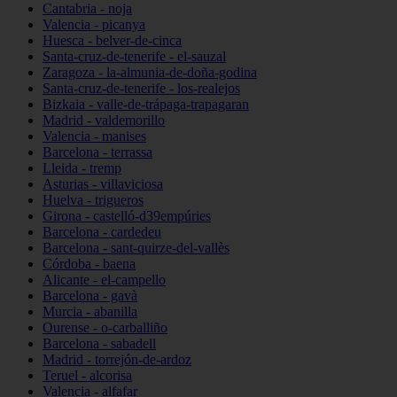
Cantabria - noja
Valencia - picanya
Huesca - belver-de-cinca
Santa-cruz-de-tenerife - el-sauzal
Zaragoza - la-almunia-de-doña-godina
Santa-cruz-de-tenerife - los-realejos
Bizkaia - valle-de-trápaga-trapagaran
Madrid - valdemorillo
Valencia - manises
Barcelona - terrassa
Lleida - tremp
Asturias - villaviciosa
Huelva - trigueros
Girona - castelló-d39empúries
Barcelona - cardedeu
Barcelona - sant-quirze-del-vallès
Córdoba - baena
Alicante - el-campello
Barcelona - gavà
Murcia - abanilla
Ourense - o-carballiño
Barcelona - sabadell
Madrid - torrejón-de-ardoz
Teruel - alcorisa
Valencia - alfafar