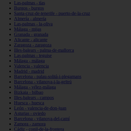
Las-palmas - tías
Burgos - burgos
Santa-cruz-de-tenerife - puerto-de-la-cruz
Almería - almería
Las-palmas - la-oliva
Málaga - mijas
Granada - granada
Alicante - alicante
Zaragoza - zaragoza
Illes-balears - palma-de-mallorca
Las-palmas - teguise
Málaga - málaga
Valencia - valencia
Madrid - madrid
Barcelona - palau-solità-i-plegamans
Barcelona - vilanova-i-la-geltrú
Málaga - vélez-málaga
Bizkaia - bilbao
Illes-balears - campos
Huesca - huesca
León - valencia-de-don-juan
Asturias - oviedo
Barcelona - vilanova-del-camí
Zamora - zamora
Cádiz - conil-de-la-frontera