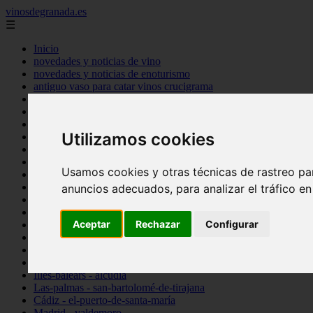
vinosdegranada.es
☰
Inicio
novedades y noticias de vino
novedades y noticias de enoturismo
antiguo vaso para catar vinos crucigrama
bulgaria
comprar
espana
Utilizamos cookies
tipo
vinos
Córdoba - córdoba
Usamos cookies y otras técnicas de rastreo pa
Sevilla - sevilla
Barcelona - barcelona
anuncios adecuados, para analizar el tráfico e
Ciudad-real - montiel
Santa-cruz-de-tenerife - guía-de-isora
Aceptar
Rechazar
Configurar
La-rioja - casalarreina
Almería - roquetas-de-mar
Madrid - pozuelo-de-alarcón
Granada - almuñécar
Illes-balears - alcúdia
Las-palmas - san-bartolomé-de-tirajana
Cádiz - el-puerto-de-santa-maría
Madrid - valdemoro