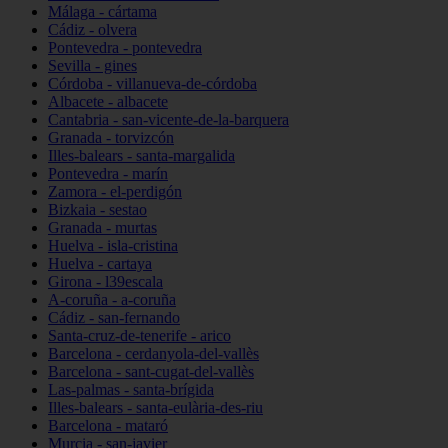
Málaga - cártama
Cádiz - olvera
Pontevedra - pontevedra
Sevilla - gines
Córdoba - villanueva-de-córdoba
Albacete - albacete
Cantabria - san-vicente-de-la-barquera
Granada - torvizcón
Illes-balears - santa-margalida
Pontevedra - marín
Zamora - el-perdigón
Bizkaia - sestao
Granada - murtas
Huelva - isla-cristina
Huelva - cartaya
Girona - l39escala
A-coruña - a-coruña
Cádiz - san-fernando
Santa-cruz-de-tenerife - arico
Barcelona - cerdanyola-del-vallès
Barcelona - sant-cugat-del-vallès
Las-palmas - santa-brígida
Illes-balears - santa-eulària-des-riu
Barcelona - mataró
Murcia - san-javier