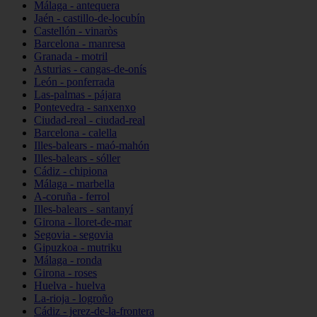
Málaga - antequera
Jaén - castillo-de-locubín
Castellón - vinaròs
Barcelona - manresa
Granada - motril
Asturias - cangas-de-onís
León - ponferrada
Las-palmas - pájara
Pontevedra - sanxenxo
Ciudad-real - ciudad-real
Barcelona - calella
Illes-balears - maó-mahón
Illes-balears - sóller
Cádiz - chipiona
Málaga - marbella
A-coruña - ferrol
Illes-balears - santanyí
Girona - lloret-de-mar
Segovia - segovia
Gipuzkoa - mutriku
Málaga - ronda
Girona - roses
Huelva - huelva
La-rioja - logroño
Cádiz - jerez-de-la-frontera