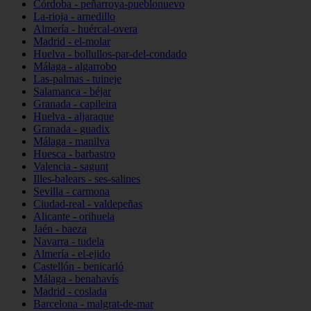
Córdoba - peñarroya-pueblonuevo
La-rioja - arnedillo
Almería - huércal-overa
Madrid - el-molar
Huelva - bollullos-par-del-condado
Málaga - algarrobo
Las-palmas - tuineje
Salamanca - béjar
Granada - capileira
Huelva - aljaraque
Granada - guadix
Málaga - manilva
Huesca - barbastro
Valencia - sagunt
Illes-balears - ses-salines
Sevilla - carmona
Ciudad-real - valdepeñas
Alicante - orihuela
Jaén - baeza
Navarra - tudela
Almería - el-ejido
Castellón - benicarló
Málaga - benahavís
Madrid - coslada
Barcelona - malgrat-de-mar