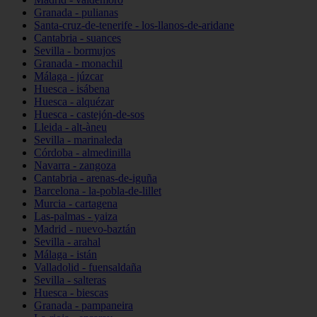
Granada - pulianas
Santa-cruz-de-tenerife - los-llanos-de-aridane
Cantabria - suances
Sevilla - bormujos
Granada - monachil
Málaga - júzcar
Huesca - isábena
Huesca - alquézar
Huesca - castejón-de-sos
Lleida - alt-àneu
Sevilla - marinaleda
Córdoba - almedinilla
Navarra - zangoza
Cantabria - arenas-de-iguña
Barcelona - la-pobla-de-lillet
Murcia - cartagena
Las-palmas - yaiza
Madrid - nuevo-baztán
Sevilla - arahal
Málaga - istán
Valladolid - fuensaldaña
Sevilla - salteras
Huesca - biescas
Granada - pampaneira