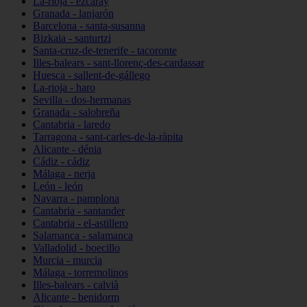
La-rioja - ezcaray
Granada - lanjarón
Barcelona - santa-susanna
Bizkaia - santurtzi
Santa-cruz-de-tenerife - tacoronte
Illes-balears - sant-llorenç-des-cardassar
Huesca - sallent-de-gállego
La-rioja - haro
Sevilla - dos-hermanas
Granada - salobreña
Cantabria - laredo
Tarragona - sant-carles-de-la-ràpita
Alicante - dénia
Cádiz - cádiz
Málaga - nerja
León - león
Navarra - pamplona
Cantabria - santander
Cantabria - el-astillero
Salamanca - salamanca
Valladolid - boecillo
Murcia - murcia
Málaga - torremolinos
Illes-balears - calvià
Alicante - benidorm