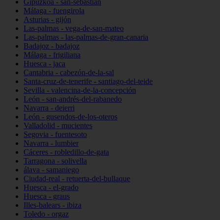
Gipuzkoa - san-sebastián
Málaga - fuengirola
Asturias - gijón
Las-palmas - vega-de-san-mateo
Las-palmas - las-palmas-de-gran-canaria
Badajoz - badajoz
Málaga - frigiliana
Huesca - jaca
Cantabria - cabezón-de-la-sal
Santa-cruz-de-tenerife - santiago-del-teide
Sevilla - valencina-de-la-concepción
León - san-andrés-del-rabanedo
Navarra - deierri
León - gusendos-de-los-oteros
Valladolid - mucientes
Segovia - fuentesoto
Navarra - lumbier
Cáceres - robledillo-de-gata
Tarragona - solivella
álava - samaniego
Ciudad-real - retuerta-del-bullaque
Huesca - el-grado
Huesca - graus
Illes-balears - ibiza
Toledo - orgaz