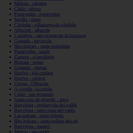
Málaga - cártama
Cádiz - olvera
Pontevedra - pontevedra
Sevilla - gines
Córdoba - villanueva-de-córdoba
Albacete - albacete
Cantabria - san-vicente-de-la-barquera
Granada - torvizcón
Illes-balears - santa-margalida
Pontevedra - marín
Zamora - el-perdigón
Bizkaia - sestao
Granada - murtas
Huelva - isla-cristina
Huelva - cartaya
Girona - l39escala
A-coruña - a-coruña
Cádiz - san-fernando
Santa-cruz-de-tenerife - arico
Barcelona - cerdanyola-del-vallès
Barcelona - sant-cugat-del-vallès
Las-palmas - santa-brígida
Illes-balears - santa-eulària-des-riu
Barcelona - mataró
Murcia - san-javier