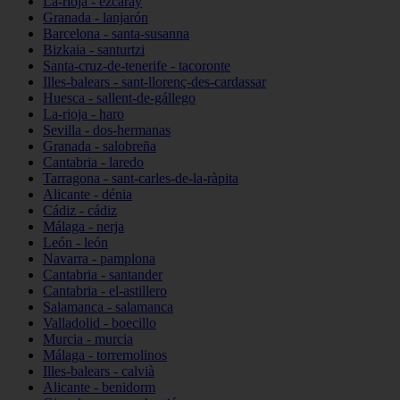
La-rioja - ezcaray
Granada - lanjarón
Barcelona - santa-susanna
Bizkaia - santurtzi
Santa-cruz-de-tenerife - tacoronte
Illes-balears - sant-llorenç-des-cardassar
Huesca - sallent-de-gállego
La-rioja - haro
Sevilla - dos-hermanas
Granada - salobreña
Cantabria - laredo
Tarragona - sant-carles-de-la-ràpita
Alicante - dénia
Cádiz - cádiz
Málaga - nerja
León - león
Navarra - pamplona
Cantabria - santander
Cantabria - el-astillero
Salamanca - salamanca
Valladolid - boecillo
Murcia - murcia
Málaga - torremolinos
Illes-balears - calvià
Alicante - benidorm