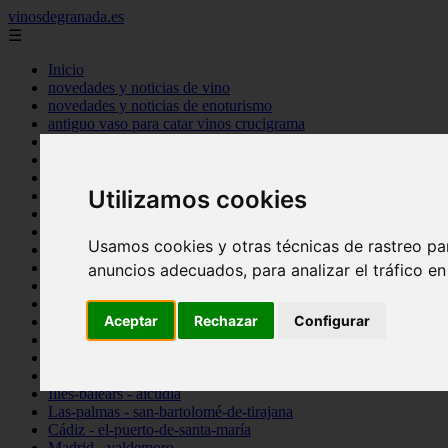
vinosdegranada.es
☰
Inicio
novedades y noticias de vino
novedades y noticias de enoturismo
antiguo vaso para catar vinos crucigrama
bulgaria
comprar
espana
Utilizamos cookies
tipo
vinos
Córdoba - córdoba
Usamos cookies y otras técnicas de rastreo pa
Sevilla - sevilla
Barcelona - barcelona
anuncios adecuados, para analizar el tráfico e
Ciudad-real - montiel
Santa-cruz-de-tenerife - guía-de-isora
Aceptar
Rechazar
Configurar
La-rioja - casalarreina
Almería - roquetas-de-mar
Madrid - pozuelo-de-alarcón
Granada - almuñécar
Illes-balears - alcúdia
Las-palmas - san-bartolomé-de-tirajana
Cádiz - el-puerto-de-santa-maría
Madrid - valdemoro