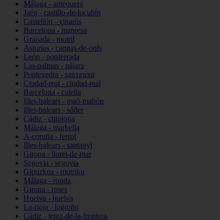
Málaga - antequera
Jaén - castillo-de-locubín
Castellón - vinaròs
Barcelona - manresa
Granada - motril
Asturias - cangas-de-onís
León - ponferrada
Las-palmas - pájara
Pontevedra - sanxenxo
Ciudad-real - ciudad-real
Barcelona - calella
Illes-balears - maó-mahón
Illes-balears - sóller
Cádiz - chipiona
Málaga - marbella
A-coruña - ferrol
Illes-balears - santanyí
Girona - lloret-de-mar
Segovia - segovia
Gipuzkoa - mutriku
Málaga - ronda
Girona - roses
Huelva - huelva
La-rioja - logroño
Cádiz - jerez-de-la-frontera