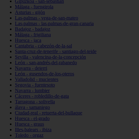
Gipuzkoa - san-sebastián
Málaga - fuengirola
Asturias - gijón
Las-palmas - vega-de-san-mateo
Las-palmas - las-palmas-de-gran-canaria
Badajoz - badajoz
Málaga - frigiliana
Huesca - jaca
Cantabria - cabezón-de-la-sal
Santa-cruz-de-tenerife - santiago-del-teide
Sevilla - valencina-de-la-concepción
León - san-andrés-del-rabanedo
Navarra - deierri
León - gusendos-de-los-oteros
Valladolid - mucientes
Segovia - fuentesoto
Navarra - lumbier
Cáceres - robledillo-de-gata
Tarragona - solivella
álava - samaniego
Ciudad-real - retuerta-del-bullaque
Huesca - el-grado
Huesca - graus
Illes-balears - ibiza
Toledo - orgaz