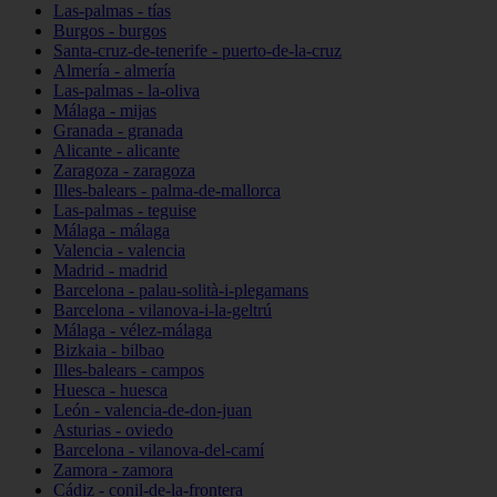
Las-palmas - tías
Burgos - burgos
Santa-cruz-de-tenerife - puerto-de-la-cruz
Almería - almería
Las-palmas - la-oliva
Málaga - mijas
Granada - granada
Alicante - alicante
Zaragoza - zaragoza
Illes-balears - palma-de-mallorca
Las-palmas - teguise
Málaga - málaga
Valencia - valencia
Madrid - madrid
Barcelona - palau-solità-i-plegamans
Barcelona - vilanova-i-la-geltrú
Málaga - vélez-málaga
Bizkaia - bilbao
Illes-balears - campos
Huesca - huesca
León - valencia-de-don-juan
Asturias - oviedo
Barcelona - vilanova-del-camí
Zamora - zamora
Cádiz - conil-de-la-frontera