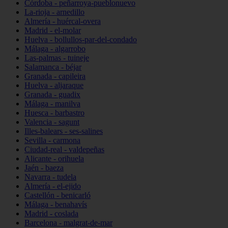
Córdoba - peñarroya-pueblonuevo
La-rioja - arnedillo
Almería - huércal-overa
Madrid - el-molar
Huelva - bollullos-par-del-condado
Málaga - algarrobo
Las-palmas - tuineje
Salamanca - béjar
Granada - capileira
Huelva - aljaraque
Granada - guadix
Málaga - manilva
Huesca - barbastro
Valencia - sagunt
Illes-balears - ses-salines
Sevilla - carmona
Ciudad-real - valdepeñas
Alicante - orihuela
Jaén - baeza
Navarra - tudela
Almería - el-ejido
Castellón - benicarló
Málaga - benahavís
Madrid - coslada
Barcelona - malgrat-de-mar