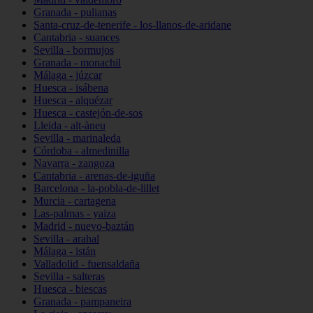
Granada - pulianas
Santa-cruz-de-tenerife - los-llanos-de-aridane
Cantabria - suances
Sevilla - bormujos
Granada - monachil
Málaga - júzcar
Huesca - isábena
Huesca - alquézar
Huesca - castejón-de-sos
Lleida - alt-àneu
Sevilla - marinaleda
Córdoba - almedinilla
Navarra - zangoza
Cantabria - arenas-de-iguña
Barcelona - la-pobla-de-lillet
Murcia - cartagena
Las-palmas - yaiza
Madrid - nuevo-baztán
Sevilla - arahal
Málaga - istán
Valladolid - fuensaldaña
Sevilla - salteras
Huesca - biescas
Granada - pampaneira