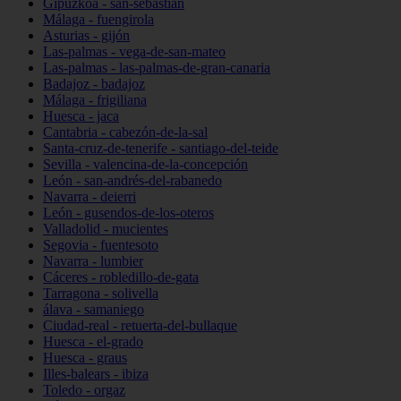
Gipuzkoa - san-sebastián
Málaga - fuengirola
Asturias - gijón
Las-palmas - vega-de-san-mateo
Las-palmas - las-palmas-de-gran-canaria
Badajoz - badajoz
Málaga - frigiliana
Huesca - jaca
Cantabria - cabezón-de-la-sal
Santa-cruz-de-tenerife - santiago-del-teide
Sevilla - valencina-de-la-concepción
León - san-andrés-del-rabanedo
Navarra - deierri
León - gusendos-de-los-oteros
Valladolid - mucientes
Segovia - fuentesoto
Navarra - lumbier
Cáceres - robledillo-de-gata
Tarragona - solivella
álava - samaniego
Ciudad-real - retuerta-del-bullaque
Huesca - el-grado
Huesca - graus
Illes-balears - ibiza
Toledo - orgaz