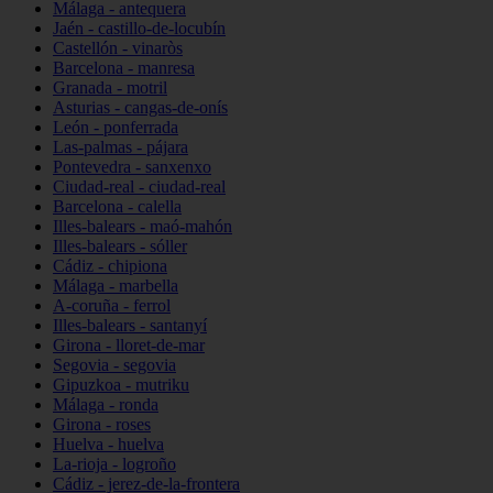
Málaga - antequera
Jaén - castillo-de-locubín
Castellón - vinaròs
Barcelona - manresa
Granada - motril
Asturias - cangas-de-onís
León - ponferrada
Las-palmas - pájara
Pontevedra - sanxenxo
Ciudad-real - ciudad-real
Barcelona - calella
Illes-balears - maó-mahón
Illes-balears - sóller
Cádiz - chipiona
Málaga - marbella
A-coruña - ferrol
Illes-balears - santanyí
Girona - lloret-de-mar
Segovia - segovia
Gipuzkoa - mutriku
Málaga - ronda
Girona - roses
Huelva - huelva
La-rioja - logroño
Cádiz - jerez-de-la-frontera