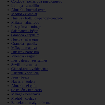
Córdoba - peñarroya-pueblonuevo
La-rioja - arnedillo
Almería - huércal-overa
Madrid - el-molar
Huelva - bollullos-par-del-condado
Málaga - algarrobo
Las-palmas - tuineje
Salamanca - béjar
Granada - capileira
Huelva - aljaraque
Granada - guadix
Málaga - manilva
Huesca - barbastro
Valencia - sagunt
Illes-balears - ses-salines
Sevilla - carmona
Ciudad-real - valdepeñas
Alicante - orihuela
Jaén - baeza
Navarra - tudela
Almería - el-ejido
Castellón - benicarló
Málaga - benahavís
Madrid - coslada
Barcelona - malgrat-de-mar