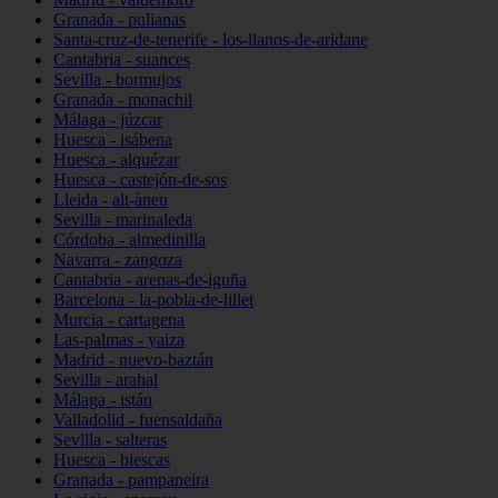
Granada - pulianas
Santa-cruz-de-tenerife - los-llanos-de-aridane
Cantabria - suances
Sevilla - bormujos
Granada - monachil
Málaga - júzcar
Huesca - isábena
Huesca - alquézar
Huesca - castejón-de-sos
Lleida - alt-àneu
Sevilla - marinaleda
Córdoba - almedinilla
Navarra - zangoza
Cantabria - arenas-de-iguña
Barcelona - la-pobla-de-lillet
Murcia - cartagena
Las-palmas - yaiza
Madrid - nuevo-baztán
Sevilla - arahal
Málaga - istán
Valladolid - fuensaldaña
Sevilla - salteras
Huesca - biescas
Granada - pampaneira