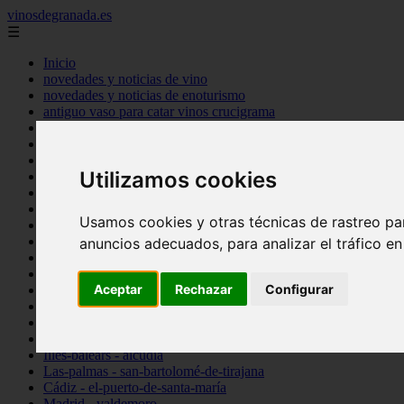
vinosdegranada.es
☰
Inicio
novedades y noticias de vino
novedades y noticias de enoturismo
antiguo vaso para catar vinos crucigrama
bulgaria
comprar
espana
Utilizamos cookies
tipo
vinos
Córdoba - córdoba
Usamos cookies y otras técnicas de rastreo pa
Sevilla - sevilla
Barcelona - barcelona
anuncios adecuados, para analizar el tráfico e
Ciudad-real - montiel
Santa-cruz-de-tenerife - guía-de-isora
Aceptar
Rechazar
Configurar
La-rioja - casalarreina
Almería - roquetas-de-mar
Madrid - pozuelo-de-alarcón
Granada - almuñécar
Illes-balears - alcúdia
Las-palmas - san-bartolomé-de-tirajana
Cádiz - el-puerto-de-santa-maría
Madrid - valdemoro