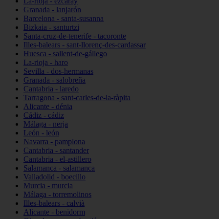
La-rioja - ezcaray
Granada - lanjarón
Barcelona - santa-susanna
Bizkaia - santurtzi
Santa-cruz-de-tenerife - tacoronte
Illes-balears - sant-llorenç-des-cardassar
Huesca - sallent-de-gállego
La-rioja - haro
Sevilla - dos-hermanas
Granada - salobreña
Cantabria - laredo
Tarragona - sant-carles-de-la-ràpita
Alicante - dénia
Cádiz - cádiz
Málaga - nerja
León - león
Navarra - pamplona
Cantabria - santander
Cantabria - el-astillero
Salamanca - salamanca
Valladolid - boecillo
Murcia - murcia
Málaga - torremolinos
Illes-balears - calvià
Alicante - benidorm