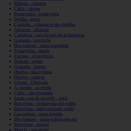
Málaga - cártama
Cádiz - olvera
Pontevedra - pontevedra
Sevilla - gines
Córdoba - villanueva-de-córdoba
Albacete - albacete
Cantabria - san-vicente-de-la-barquera
Granada - torvizcón
Illes-balears - santa-margalida
Pontevedra - marín
Zamora - el-perdigón
Bizkaia - sestao
Granada - murtas
Huelva - isla-cristina
Huelva - cartaya
Girona - l39escala
A-coruña - a-coruña
Cádiz - san-fernando
Santa-cruz-de-tenerife - arico
Barcelona - cerdanyola-del-vallès
Barcelona - sant-cugat-del-vallès
Las-palmas - santa-brígida
Illes-balears - santa-eulària-des-riu
Barcelona - mataró
Murcia - san-javier