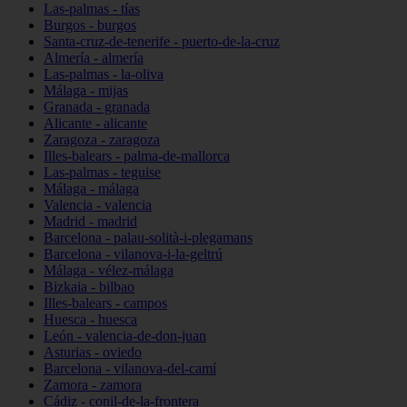
Las-palmas - tías
Burgos - burgos
Santa-cruz-de-tenerife - puerto-de-la-cruz
Almería - almería
Las-palmas - la-oliva
Málaga - mijas
Granada - granada
Alicante - alicante
Zaragoza - zaragoza
Illes-balears - palma-de-mallorca
Las-palmas - teguise
Málaga - málaga
Valencia - valencia
Madrid - madrid
Barcelona - palau-solità-i-plegamans
Barcelona - vilanova-i-la-geltrú
Málaga - vélez-málaga
Bizkaia - bilbao
Illes-balears - campos
Huesca - huesca
León - valencia-de-don-juan
Asturias - oviedo
Barcelona - vilanova-del-camí
Zamora - zamora
Cádiz - conil-de-la-frontera