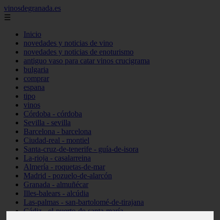
vinosdegranada.es
☰
Inicio
novedades y noticias de vino
novedades y noticias de enoturismo
antiguo vaso para catar vinos crucigrama
bulgaria
comprar
espana
tipo
vinos
Córdoba - córdoba
Sevilla - sevilla
Barcelona - barcelona
Ciudad-real - montiel
Santa-cruz-de-tenerife - guía-de-isora
La-rioja - casalarreina
Almería - roquetas-de-mar
Madrid - pozuelo-de-alarcón
Granada - almuñécar
Illes-balears - alcúdia
Las-palmas - san-bartolomé-de-tirajana
Cádiz - el-puerto-de-santa-maría
Madrid - valdemoro