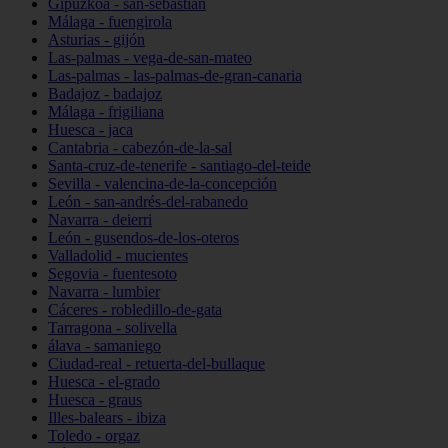
Gipuzkoa - san-sebastián
Málaga - fuengirola
Asturias - gijón
Las-palmas - vega-de-san-mateo
Las-palmas - las-palmas-de-gran-canaria
Badajoz - badajoz
Málaga - frigiliana
Huesca - jaca
Cantabria - cabezón-de-la-sal
Santa-cruz-de-tenerife - santiago-del-teide
Sevilla - valencina-de-la-concepción
León - san-andrés-del-rabanedo
Navarra - deierri
León - gusendos-de-los-oteros
Valladolid - mucientes
Segovia - fuentesoto
Navarra - lumbier
Cáceres - robledillo-de-gata
Tarragona - solivella
álava - samaniego
Ciudad-real - retuerta-del-bullaque
Huesca - el-grado
Huesca - graus
Illes-balears - ibiza
Toledo - orgaz