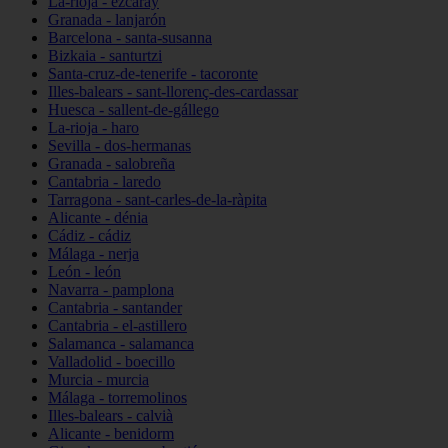
La-rioja - ezcaray
Granada - lanjarón
Barcelona - santa-susanna
Bizkaia - santurtzi
Santa-cruz-de-tenerife - tacoronte
Illes-balears - sant-llorenç-des-cardassar
Huesca - sallent-de-gállego
La-rioja - haro
Sevilla - dos-hermanas
Granada - salobreña
Cantabria - laredo
Tarragona - sant-carles-de-la-ràpita
Alicante - dénia
Cádiz - cádiz
Málaga - nerja
León - león
Navarra - pamplona
Cantabria - santander
Cantabria - el-astillero
Salamanca - salamanca
Valladolid - boecillo
Murcia - murcia
Málaga - torremolinos
Illes-balears - calvià
Alicante - benidorm