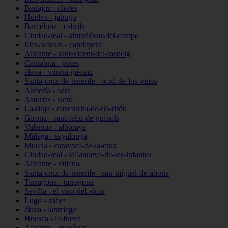
Badajoz - cheles
Huelva - jabugo
Barcelona - cabrils
Ciudad-real - almodóvar-del-campo
Illes-balears - capdepera
Alicante - sant-vicent-del-raspeig
Cantabria - potes
álava - vitoria-gasteiz
Santa-cruz-de-tenerife - icod-de-los-vinos
Almería - adra
Asturias - siero
La-rioja - cuzcurrita-de-río-tirón
Girona - sant-feliu-de-guíxols
Valencia - alboraya
Málaga - sayalonga
Murcia - caravaca-de-la-cruz
Ciudad-real - villanueva-de-los-infantes
Alicante - villena
Santa-cruz-de-tenerife - san-miguel-de-abona
Tarragona - tarragona
Sevilla - el-viso-del-alcor
Lugo - sober
álava - lantziego
Huesca - la-fueva
Alicante - monòver