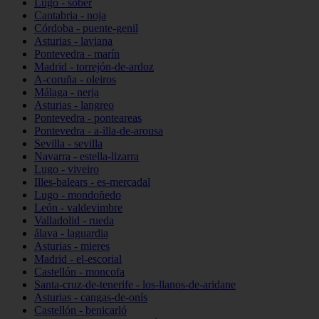
Lugo - sober
Cantabria - noja
Córdoba - puente-genil
Asturias - laviana
Pontevedra - marín
Madrid - torrejón-de-ardoz
A-coruña - oleiros
Málaga - nerja
Asturias - langreo
Pontevedra - ponteareas
Pontevedra - a-illa-de-arousa
Sevilla - sevilla
Navarra - estella-lizarra
Lugo - viveiro
Illes-balears - es-mercadal
Lugo - mondoñedo
León - valdevimbre
Valladolid - rueda
álava - laguardia
Asturias - mieres
Madrid - el-escorial
Castellón - moncofa
Santa-cruz-de-tenerife - los-llanos-de-aridane
Asturias - cangas-de-onís
Castellón - benicarló