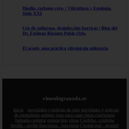
Huella, carbono cero. | Viticultura y Enología.
Siglo XXI
Uso de sulfuroso, desinfección barricas | Blog del
Dr. Enólogo Riojano Pablo Orio.
El acodo ,una práctica vitivínicola milenaria
vinosdegranada.es
Inicio
novedades y noticias de vino
novedades y noticias
de enoturismo
antiguo vaso para catar vinos crucigrama
bulgaria
comprar
espana
tipo
vinos
Córdoba - córdoba
Sevilla - sevilla
Barcelona - barcelona
Ciudad-real - montiel