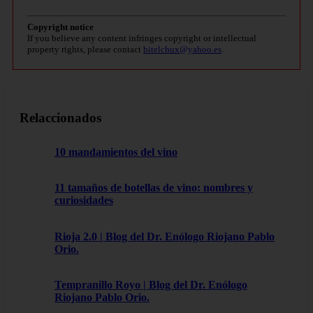
Copyright notice
If you believe any content infringes copyright or intellectual
property rights, please contact
bitelchux@yahoo.es
.
Relaccionados
10 mandamientos del vino
11 tamaños de botellas de vino: nombres y
curiosidades
Rioja 2.0 | Blog del Dr. Enólogo Riojano Pablo
Orio.
Tempranillo Royo | Blog del Dr. Enólogo
Riojano Pablo Orio.