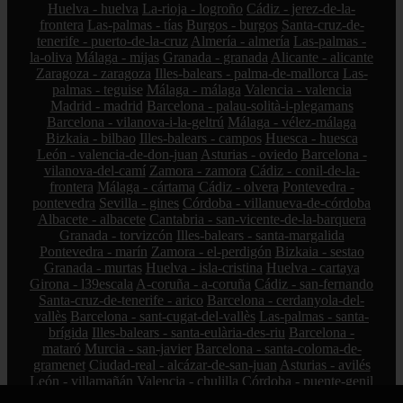
Huelva - huelva
La-rioja - logroño
Cádiz - jerez-de-la-
frontera
Las-palmas - tías
Burgos - burgos
Santa-cruz-de-
tenerife - puerto-de-la-cruz
Almería - almería
Las-palmas -
la-oliva
Málaga - mijas
Granada - granada
Alicante - alicante
Zaragoza - zaragoza
Illes-balears - palma-de-mallorca
Las-
palmas - teguise
Málaga - málaga
Valencia - valencia
Madrid - madrid
Barcelona - palau-solità-i-plegamans
Barcelona - vilanova-i-la-geltrú
Málaga - vélez-málaga
Bizkaia - bilbao
Illes-balears - campos
Huesca - huesca
León - valencia-de-don-juan
Asturias - oviedo
Barcelona -
vilanova-del-camí
Zamora - zamora
Cádiz - conil-de-la-
frontera
Málaga - cártama
Cádiz - olvera
Pontevedra -
pontevedra
Sevilla - gines
Córdoba - villanueva-de-córdoba
Albacete - albacete
Cantabria - san-vicente-de-la-barquera
Granada - torvizcón
Illes-balears - santa-margalida
Pontevedra - marín
Zamora - el-perdigón
Bizkaia - sestao
Granada - murtas
Huelva - isla-cristina
Huelva - cartaya
Girona - l39escala
A-coruña - a-coruña
Cádiz - san-fernando
Santa-cruz-de-tenerife - arico
Barcelona - cerdanyola-del-
vallès
Barcelona - sant-cugat-del-vallès
Las-palmas - santa-
brígida
Illes-balears - santa-eulària-des-riu
Barcelona -
mataró
Murcia - san-javier
Barcelona - santa-coloma-de-
gramenet
Ciudad-real - alcázar-de-san-juan
Asturias - avilés
León - villamañán
Valencia - chulilla
Córdoba - puente-genil
Granada - huétor-vega
Cantabria - bareyo
Valladolid -