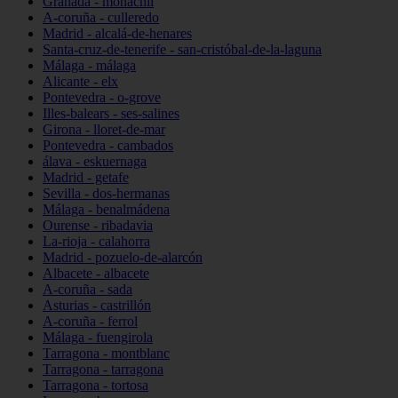
Granada - monachil
A-coruña - culleredo
Madrid - alcalá-de-henares
Santa-cruz-de-tenerife - san-cristóbal-de-la-laguna
Málaga - málaga
Alicante - elx
Pontevedra - o-grove
Illes-balears - ses-salines
Girona - lloret-de-mar
Pontevedra - cambados
álava - eskuernaga
Madrid - getafe
Sevilla - dos-hermanas
Málaga - benalmádena
Ourense - ribadavia
La-rioja - calahorra
Madrid - pozuelo-de-alarcón
Albacete - albacete
A-coruña - sada
Asturias - castrillón
A-coruña - ferrol
Málaga - fuengirola
Tarragona - montblanc
Tarragona - tarragona
Tarragona - tortosa