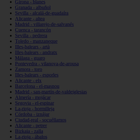
Girona - blanes
Granada - albuñol
Sevilla - alcalá-de-guadaíra
Alicante - altea
Madrid - villarejo-de-salvanés
Cuenca - tarancón
Sevilla - pedrera
Toledo - manzaneque
Illes-balears - artà
Illes-balears - andratx
Málaga - guaro
Pontevedra - vilanova-de-arousa
Zamora - toro
Illes-balears - esporles
Alicante - elx
Barcelona - el-masnou
Madrid - san-martín-de-valdeiglesias
Almería - mojácar
Segovia - el-espinar
La-rioja - hormilleja
Córdoba - iznájar
Ciudad-real - socuéllamos
Alicante - petrer
Bizkaia - zalla
La-rioja - ábalos