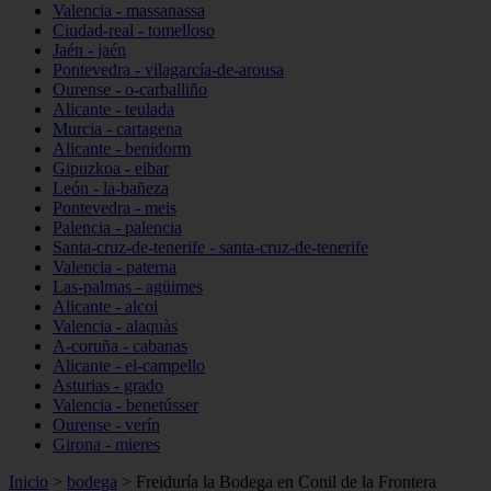
Valencia - massanassa
Ciudad-real - tomelloso
Jaén - jaén
Pontevedra - vilagarcía-de-arousa
Ourense - o-carballiño
Alicante - teulada
Murcia - cartagena
Alicante - benidorm
Gipuzkoa - eibar
León - la-bañeza
Pontevedra - meis
Palencia - palencia
Santa-cruz-de-tenerife - santa-cruz-de-tenerife
Valencia - paterna
Las-palmas - agüimes
Alicante - alcoi
Valencia - alaquàs
A-coruña - cabanas
Alicante - el-campello
Asturias - grado
Valencia - benetússer
Ourense - verín
Girona - mieres
Inicio
>
bodega
>
Freiduría la Bodega en Conil de la Frontera