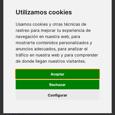
Granada - pulianas
Santa-cruz-de-tenerife - los-llanos-de-aridane
Utilizamos cookies
Cantabria - suances
Sevilla - bormujos
Granada - monachil
Usamos cookies y otras técnicas de
Málaga - júzcar
rastreo para mejorar tu experiencia de
Huesca - isábena
navegación en nuestra web, para
Huesca - alquézar
Huesca - castejón-de-sos
mostrarte contenidos personalizados y
Lleida - alt-àneu
anuncios adecuados, para analizar el
Sevilla - marinaleda
tráfico en nuestra web y para comprender
Córdoba - almedinilla
Navarra - zangoza
de donde llegan nuestros visitantes.
Cantabria - arenas-de-iguña
Barcelona - la-pobla-de-lillet
Murcia - cartagena
Aceptar
Las-palmas - yaiza
Madrid - nuevo-baztán
Rechazar
Sevilla - arahal
Málaga - istán
Configurar
Valladolid - fuensaldaña
Sevilla - salteras
Huesca - biescas
Granada - pampaneira