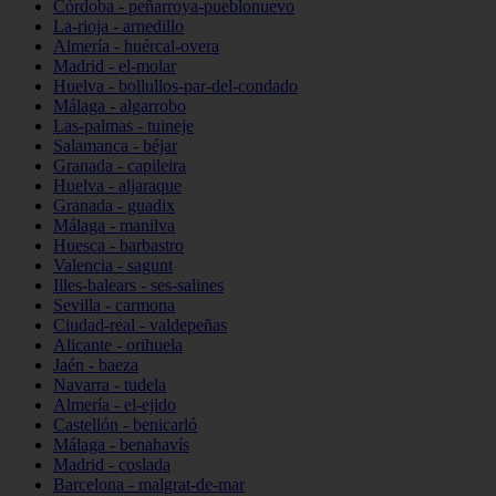
Córdoba - peñarroya-pueblonuevo
La-rioja - arnedillo
Almería - huércal-overa
Madrid - el-molar
Huelva - bollullos-par-del-condado
Málaga - algarrobo
Las-palmas - tuineje
Salamanca - béjar
Granada - capileira
Huelva - aljaraque
Granada - guadix
Málaga - manilva
Huesca - barbastro
Valencia - sagunt
Illes-balears - ses-salines
Sevilla - carmona
Ciudad-real - valdepeñas
Alicante - orihuela
Jaén - baeza
Navarra - tudela
Almería - el-ejido
Castellón - benicarló
Málaga - benahavís
Madrid - coslada
Barcelona - malgrat-de-mar