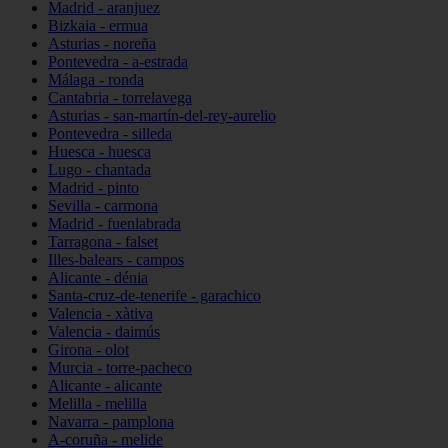
Madrid - aranjuez
Bizkaia - ermua
Asturias - noreña
Pontevedra - a-estrada
Málaga - ronda
Cantabria - torrelavega
Asturias - san-martín-del-rey-aurelio
Pontevedra - silleda
Huesca - huesca
Lugo - chantada
Madrid - pinto
Sevilla - carmona
Madrid - fuenlabrada
Tarragona - falset
Illes-balears - campos
Alicante - dénia
Santa-cruz-de-tenerife - garachico
Valencia - xàtiva
Valencia - daimús
Girona - olot
Murcia - torre-pacheco
Alicante - alicante
Melilla - melilla
Navarra - pamplona
A-coruña - melide