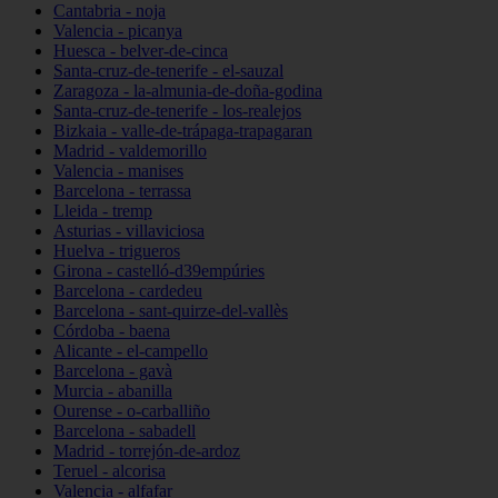
Cantabria - noja
Valencia - picanya
Huesca - belver-de-cinca
Santa-cruz-de-tenerife - el-sauzal
Zaragoza - la-almunia-de-doña-godina
Santa-cruz-de-tenerife - los-realejos
Bizkaia - valle-de-trápaga-trapagaran
Madrid - valdemorillo
Valencia - manises
Barcelona - terrassa
Lleida - tremp
Asturias - villaviciosa
Huelva - trigueros
Girona - castelló-d39empúries
Barcelona - cardedeu
Barcelona - sant-quirze-del-vallès
Córdoba - baena
Alicante - el-campello
Barcelona - gavà
Murcia - abanilla
Ourense - o-carballiño
Barcelona - sabadell
Madrid - torrejón-de-ardoz
Teruel - alcorisa
Valencia - alfafar