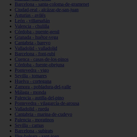
Barcelona - santa-coloma-de-gramenet
Ciudad-real - alcázar-de-san-juan
Asturias - avilés
León - villamañán
Valencia - chulilla
Córdoba - puente-genil
Granada - huétor-vega
Cantabria - bareyo
Valladolid - valladolid
Barcelona - font-rubí
Cuenca - casas-de-los-pinos
Córdoba - fuente-obejuna
Pontevedra - vigo
Sevilla - tomares
Huelva - cortegana
Zamora - pobladura-del-valle
Málaga - monda
Palencia - autilla-del-pino
Pontevedra - vilagarcía-de-arousa
Valladolid - rueda
Cantabria - marina-de-cudeyo
Palencia - moratinos
Sevilla - camas
Barcelona - subirats
Illes-balears - sant-joan