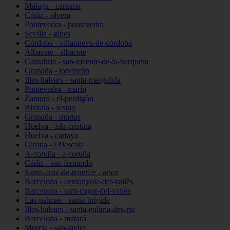
Málaga - cártama
Cádiz - olvera
Pontevedra - pontevedra
Sevilla - gines
Córdoba - villanueva-de-córdoba
Albacete - albacete
Cantabria - san-vicente-de-la-barquera
Granada - torvizcón
Illes-balears - santa-margalida
Pontevedra - marín
Zamora - el-perdigón
Bizkaia - sestao
Granada - murtas
Huelva - isla-cristina
Huelva - cartaya
Girona - l39escala
A-coruña - a-coruña
Cádiz - san-fernando
Santa-cruz-de-tenerife - arico
Barcelona - cerdanyola-del-vallès
Barcelona - sant-cugat-del-vallès
Las-palmas - santa-brígida
Illes-balears - santa-eulària-des-riu
Barcelona - mataró
Murcia - san-javier