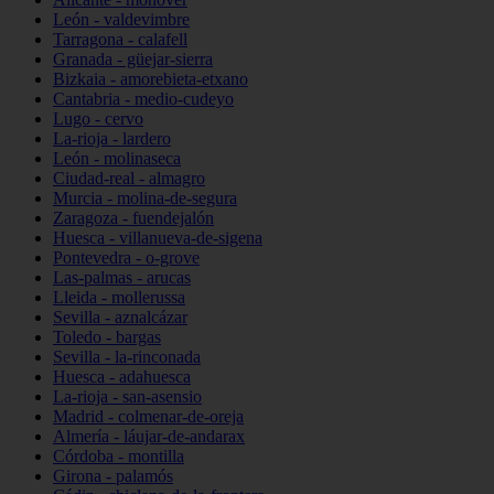
León - valdevimbre
Tarragona - calafell
Granada - güejar-sierra
Bizkaia - amorebieta-etxano
Cantabria - medio-cudeyo
Lugo - cervo
La-rioja - lardero
León - molinaseca
Ciudad-real - almagro
Murcia - molina-de-segura
Zaragoza - fuendejalón
Huesca - villanueva-de-sigena
Pontevedra - o-grove
Las-palmas - arucas
Lleida - mollerussa
Sevilla - aznalcázar
Toledo - bargas
Sevilla - la-rinconada
Huesca - adahuesca
La-rioja - san-asensio
Madrid - colmenar-de-oreja
Almería - láujar-de-andarax
Córdoba - montilla
Girona - palamós