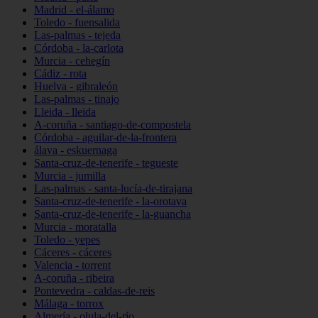
Madrid - el-álamo
Toledo - fuensalida
Las-palmas - tejeda
Córdoba - la-carlota
Murcia - cehegín
Cádiz - rota
Huelva - gibraleón
Las-palmas - tinajo
Lleida - lleida
A-coruña - santiago-de-compostela
Córdoba - aguilar-de-la-frontera
álava - eskuernaga
Santa-cruz-de-tenerife - tegueste
Murcia - jumilla
Las-palmas - santa-lucía-de-tirajana
Santa-cruz-de-tenerife - la-orotava
Santa-cruz-de-tenerife - la-guancha
Murcia - moratalla
Toledo - yepes
Cáceres - cáceres
Valencia - torrent
A-coruña - ribeira
Pontevedra - caldas-de-reis
Málaga - torrox
Almería - olula-del-río