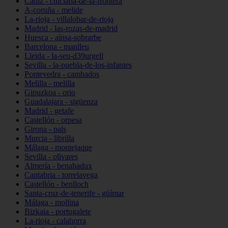
Cádiz - chiclana-de-la-frontera
A-coruña - melide
La-rioja - villalobar-de-rioja
Madrid - las-rozas-de-madrid
Huesca - aínsa-sobrarbe
Barcelona - manlleu
Lleida - la-seu-d39urgell
Sevilla - la-puebla-de-los-infantes
Pontevedra - cambados
Melilla - melilla
Gipuzkoa - orio
Guadalajara - sigüenza
Madrid - getafe
Castellón - orpesa
Girona - pals
Murcia - librilla
Málaga - montejaque
Sevilla - olivares
Almería - benahadux
Cantabria - torrelavega
Castellón - benlloch
Santa-cruz-de-tenerife - güímar
Málaga - mollina
Bizkaia - portugalete
La-rioja - calahorra