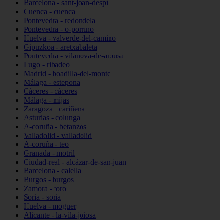
Barcelona - sant-joan-despí
Cuenca - cuenca
Pontevedra - redondela
Pontevedra - o-porriño
Huelva - valverde-del-camino
Gipuzkoa - aretxabaleta
Pontevedra - vilanova-de-arousa
Lugo - ribadeo
Madrid - boadilla-del-monte
Málaga - estepona
Cáceres - cáceres
Málaga - mijas
Zaragoza - cariñena
Asturias - colunga
A-coruña - betanzos
Valladolid - valladolid
A-coruña - teo
Granada - motril
Ciudad-real - alcázar-de-san-juan
Barcelona - calella
Burgos - burgos
Zamora - toro
Soria - soria
Huelva - moguer
Alicante - la-vila-joiosa