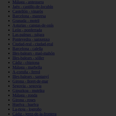
Málaga - antequera
Jaén - castillo-de-locubín
Castellón - vinaròs
Barcelona - manresa
Granada - motril
Asturias - cangas-de-onís
León - ponferrada
Las-palmas - pájara
Pontevedra - sanxenxo
Ciudad-real - ciudad-real
Barcelona - calella
Illes-balears - maó-mahón
Illes-balears - sóller
Cádiz - chipiona
Málaga - marbella
A-coruña - ferrol
Illes-balears - santanyí
Girona - lloret-de-mar
Segovia - segovia
Gipuzkoa - mutriku
Málaga - ronda
Girona - roses
Huelva - huelva
La-rioja - logroño
Cádiz - jerez-de-la-frontera