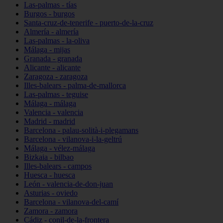
Las-palmas - tías
Burgos - burgos
Santa-cruz-de-tenerife - puerto-de-la-cruz
Almería - almería
Las-palmas - la-oliva
Málaga - mijas
Granada - granada
Alicante - alicante
Zaragoza - zaragoza
Illes-balears - palma-de-mallorca
Las-palmas - teguise
Málaga - málaga
Valencia - valencia
Madrid - madrid
Barcelona - palau-solità-i-plegamans
Barcelona - vilanova-i-la-geltrú
Málaga - vélez-málaga
Bizkaia - bilbao
Illes-balears - campos
Huesca - huesca
León - valencia-de-don-juan
Asturias - oviedo
Barcelona - vilanova-del-camí
Zamora - zamora
Cádiz - conil-de-la-frontera