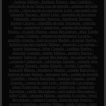
- badajoz
Málaga - frigiliana
Huesca - jaca
Cantabria -
cabezón-de-la-sal
Santa-cruz-de-tenerife - santiago-del-teide
Sevilla - valencina-de-la-concepción
León - san-andrés-del-
rabanedo
Navarra - deierri
León - gusendos-de-los-oteros
Valladolid - mucientes
Segovia - fuentesoto
Navarra -
lumbier
Cáceres - robledillo-de-gata
Tarragona - solivella
álava - samaniego
Ciudad-real - retuerta-del-bullaque
Huesca - el-grado
Huesca - graus
Illes-balears - ibiza
Toledo
- orgaz
Córdoba - peñarroya-pueblonuevo
La-rioja -
arnedillo
Almería - huércal-overa
Madrid - el-molar
Huelva -
bollullos-par-del-condado
Málaga - algarrobo
Las-palmas -
tuineje
Salamanca - béjar
Granada - capileira
Huelva -
aljaraque
Granada - guadix
Málaga - manilva
Huesca -
barbastro
Valencia - sagunt
Illes-balears - ses-salines
Sevilla
- carmona
Ciudad-real - valdepeñas
Alicante - orihuela
Jaén
- baeza
Navarra - tudela
Almería - el-ejido
Castellón -
benicarló
Málaga - benahavís
Madrid - coslada
Barcelona -
malgrat-de-mar
Málaga - antequera
Jaén - castillo-de-locubín
Castellón - vinaròs
Barcelona - manresa
Granada - motril
Asturias - cangas-de-onís
León - ponferrada
Las-palmas -
pájara
Pontevedra - sanxenxo
Ciudad-real - ciudad-real
Barcelona - calella
Illes-balears - maó-mahón
Illes-balears -
sóller
Cádiz - chipiona
Málaga - marbella
A-coruña - ferrol
Illes-balears - santanyí
Girona - lloret-de-mar
Segovia -
segovia
Gipuzkoa - mutriku
Málaga - ronda
Girona - roses