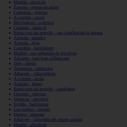
Madrid - alcorcón
Zamora - peleas-de-abajo
Cantabria - reinosa
A-coruña - carral
Illes-balears - pollença
Granada - santa-fe
Santa-cruz-de-tenerife - san-cristóbal-de-la-laguna
Almería - padules
Almería - rioja
Castellón - benicàssim
Madrid - san-sebastián-de-los-reyes
Alicante - sant-joan-d39alacant
Jaén - úbeda
Tarragona - ulldecona
Albacete - villarrobledo
A-coruña - arzúa
Asturias - llanes
Santa-cruz-de-tenerife - candelaria
Ourense - ourense
Valencia - algemesí
Sevilla - badolatosa
Las-palmas - mogán
Huelva - almonte
Albacete - chinchilla-de-monte-aragón
Madrid - alpedrete