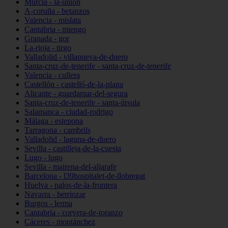
Murcia - la-unión
A-coruña - betanzos
Valencia - mislata
Cantabria - miengo
Granada - gor
La-rioja - tirgo
Valladolid - villanueva-de-duero
Santa-cruz-de-tenerife - santa-cruz-de-tenerife
Valencia - cullera
Castellón - castelló-de-la-plana
Alicante - guardamar-del-segura
Santa-cruz-de-tenerife - santa-úrsula
Salamanca - ciudad-rodrigo
Málaga - estepona
Tarragona - cambrils
Valladolid - laguna-de-duero
Sevilla - castilleja-de-la-cuesta
Lugo - lugo
Sevilla - mairena-del-aljarafe
Barcelona - l39hospitalet-de-llobregat
Huelva - palos-de-la-frontera
Navarra - berriozar
Burgos - lerma
Cantabria - corvera-de-toranzo
Cáceres - montánchez