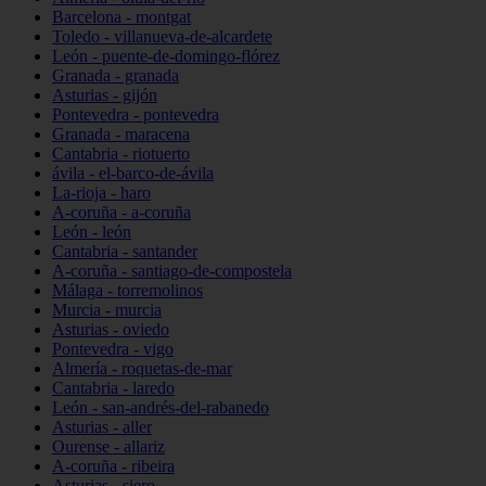
Barcelona - montgat
Toledo - villanueva-de-alcardete
León - puente-de-domingo-flórez
Granada - granada
Asturias - gijón
Pontevedra - pontevedra
Granada - maracena
Cantabria - riotuerto
ávila - el-barco-de-ávila
La-rioja - haro
A-coruña - a-coruña
León - león
Cantabria - santander
A-coruña - santiago-de-compostela
Málaga - torremolinos
Murcia - murcia
Asturias - oviedo
Pontevedra - vigo
Almería - roquetas-de-mar
Cantabria - laredo
León - san-andrés-del-rabanedo
Asturias - aller
Ourense - allariz
A-coruña - ribeira
Asturias - siero