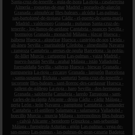
Santa-cruz-de-tenerife - guía-de-isora
La-rioja - casalarreina
Almería - roquetas-de-mar
Madrid - pozuelo-de-alarcón
Granada - almuñécar
Illes-balears - alcúdia
Las-palmas -
san-bartolomé-de-tirajana
Cádiz - el-puerto-de-santa-maría
Madrid - valdemoro
Granada - pulianas
Santa-cruz-de-
tenerife - los-llanos-de-aridane
Cantabria - suances
Sevilla -
bormujos
Granada - monachil
Málaga - júzcar
Huesca -
isábena
Huesca - alquézar
Huesca - castejón-de-sos
Lleida -
alt-àneu
Sevilla - marinaleda
Córdoba - almedinilla
Navarra
- zangoza
Cantabria - arenas-de-iguña
Barcelona - la-pobla-
de-lillet
Murcia - cartagena
Las-palmas - yaiza
Madrid -
nuevo-baztán
Sevilla - arahal
Málaga - istán
Valladolid -
fuensaldaña
Sevilla - salteras
Huesca - biescas
Granada -
pampaneira
La-rioja - ezcaray
Granada - lanjarón
Barcelona
- santa-susanna
Bizkaia - santurtzi
Santa-cruz-de-tenerife -
tacoronte
Illes-balears - sant-llorenç-des-cardassar
Huesca -
sallent-de-gállego
La-rioja - haro
Sevilla - dos-hermanas
Granada - salobreña
Cantabria - laredo
Tarragona - sant-
carles-de-la-ràpita
Alicante - dénia
Cádiz - cádiz
Málaga -
nerja
León - león
Navarra - pamplona
Cantabria - santander
Cantabria - el-astillero
Salamanca - salamanca
Valladolid -
boecillo
Murcia - murcia
Málaga - torremolinos
Illes-balears
- calvià
Alicante - benidorm
Gipuzkoa - san-sebastián
Málaga - fuengirola
Asturias - gijón
Las-palmas - vega-de-
san-mateo
Las-palmas - las-palmas-de-gran-canaria
Badajoz