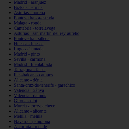
Madrid - aranjuez
Bizkaia - ermua
Asturias - noreña
Pontevedra - a-estrada
Málaga - ronda
Cantabria - torrelavega
Asturias - san-martín-del-rey-aurelio
Pontevedra - silleda
Huesca - huesca
Lugo - chantada
Madrid - pinto
Sevilla - carmona
Madrid - fuenlabrada
Tarragona - falset
Illes-balears - campos
Alicante - dénia
Santa-cruz-de-tenerife - garachico
Valencia - xàtiva
Valencia - daimús
Girona - olot
Murcia - torre-pacheco
Alicante - alicante
Melilla - melilla
Navarra - pamplona
A-coruña - melide