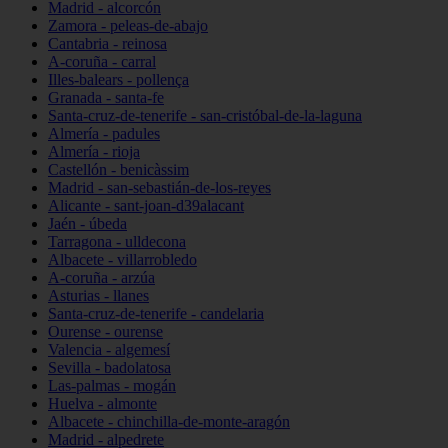
Madrid - alcorcón
Zamora - peleas-de-abajo
Cantabria - reinosa
A-coruña - carral
Illes-balears - pollença
Granada - santa-fe
Santa-cruz-de-tenerife - san-cristóbal-de-la-laguna
Almería - padules
Almería - rioja
Castellón - benicàssim
Madrid - san-sebastián-de-los-reyes
Alicante - sant-joan-d39alacant
Jaén - úbeda
Tarragona - ulldecona
Albacete - villarrobledo
A-coruña - arzúa
Asturias - llanes
Santa-cruz-de-tenerife - candelaria
Ourense - ourense
Valencia - algemesí
Sevilla - badolatosa
Las-palmas - mogán
Huelva - almonte
Albacete - chinchilla-de-monte-aragón
Madrid - alpedrete