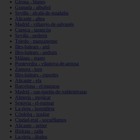
Girona - blanes
Granada - albuñol
Sevilla - alcalá-de-guadaíra
Alicante - altea
Madrid - villarejo-de-salvanés
Cuenca - tarancón
Sevilla - pedrera
Toledo - manzaneque
Illes-balears - artà
Illes-balears - andratx
Málaga - guaro
Pontevedra - vilanova-de-arousa
Zamora - toro
Illes-balears - esporles
Alicante - elx
Barcelona - el-masnou
Madrid - san-martín-de-valdeiglesias
Almería - mojácar
Segovia - el-espinar
La-rioja - hormilleja
Córdoba - iznájar
Ciudad-real - socuéllamos
Alicante - petrer
Bizkaia - zalla
La-rioja - ábalos