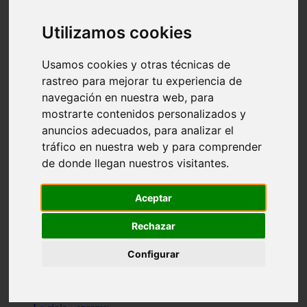
Granada - pulianas
Santa-cruz-de-tenerife - los-llanos-de-aridane
Utilizamos cookies
Cantabria - suances
Sevilla - bormujos
Granada - monachil
Usamos cookies y otras técnicas de
Málaga - júzcar
rastreo para mejorar tu experiencia de
Huesca - isábena
navegación en nuestra web, para
Huesca - alquézar
Huesca - castejón-de-sos
mostrarte contenidos personalizados y
Lleida - alt-àneu
anuncios adecuados, para analizar el
Sevilla - marinaleda
tráfico en nuestra web y para comprender
Córdoba - almedinilla
Navarra - zangoza
de donde llegan nuestros visitantes.
Cantabria - arenas-de-iguña
Barcelona - la-pobla-de-lillet
Murcia - cartagena
Aceptar
Las-palmas - yaiza
Madrid - nuevo-baztán
Rechazar
Sevilla - arahal
Málaga - istán
Configurar
Valladolid - fuensaldaña
Sevilla - salteras
Huesca - biescas
Granada - pampaneira