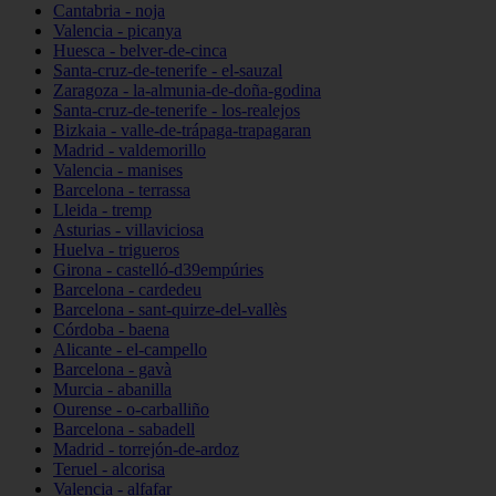
Cantabria - noja
Valencia - picanya
Huesca - belver-de-cinca
Santa-cruz-de-tenerife - el-sauzal
Zaragoza - la-almunia-de-doña-godina
Santa-cruz-de-tenerife - los-realejos
Bizkaia - valle-de-trápaga-trapagaran
Madrid - valdemorillo
Valencia - manises
Barcelona - terrassa
Lleida - tremp
Asturias - villaviciosa
Huelva - trigueros
Girona - castelló-d39empúries
Barcelona - cardedeu
Barcelona - sant-quirze-del-vallès
Córdoba - baena
Alicante - el-campello
Barcelona - gavà
Murcia - abanilla
Ourense - o-carballiño
Barcelona - sabadell
Madrid - torrejón-de-ardoz
Teruel - alcorisa
Valencia - alfafar