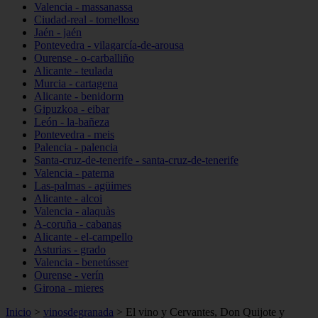
Valencia - massanassa
Ciudad-real - tomelloso
Jaén - jaén
Pontevedra - vilagarcía-de-arousa
Ourense - o-carballiño
Alicante - teulada
Murcia - cartagena
Alicante - benidorm
Gipuzkoa - eibar
León - la-bañeza
Pontevedra - meis
Palencia - palencia
Santa-cruz-de-tenerife - santa-cruz-de-tenerife
Valencia - paterna
Las-palmas - agüimes
Alicante - alcoi
Valencia - alaquàs
A-coruña - cabanas
Alicante - el-campello
Asturias - grado
Valencia - benetússer
Ourense - verín
Girona - mieres
Inicio
>
vinosdegranada
>
El vino y Cervantes, Don Quijote y