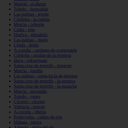
Madrid - el-álamo
Toledo - fuensalida
Las-palmas - tejeda
Córdoba - la-carlota
Murcia - cehegín
Cádiz - rota
Huelva - gibraleón
Las-palmas - tinajo
Lleida - lleida
A-coruña - santiago-de-compostela
Córdoba - aguilar-de-la-frontera
álava - eskuernaga
Santa-cruz-de-tenerife - tegueste
Murcia - jumilla
Las-palmas - santa-lucía-de-tirajana
Santa-cruz-de-tenerife - la-orotava
Santa-cruz-de-tenerife - la-guancha
Murcia - moratalla
Toledo - yepes
Cáceres - cáceres
Valencia - torrent
A-coruña - ribeira
Pontevedra - caldas-de-reis
Málaga - torrox
Almería - olula-del-río