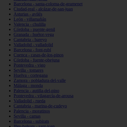
Barcelona - santa-coloma-de-gramenet
Ciudad-real - alcázar-de-san-juan
Asturias - avilés
León - villamañán
Valencia - chulilla
Córdoba - puente-genil
Granada - huétor-vega
Cantabria - bareyo
Valladolid - valladolid
Barcelona - font-rubí
Cuenca - casas-de-los-pinos
Córdoba - fuente-obejuna
Pontevedra - vigo
Sevilla - tomares
Huelva - cortegana
Zamora - pobladura-del-valle
Málaga - monda
Palencia - autilla-del-pino
Pontevedra - vilagarcía-de-arousa
Valladolid - rueda
Cantabria - marina-de-cudeyo
Palencia - moratinos
Sevilla - camas
Barcelona - subirats
Illes-balears - sant-joan