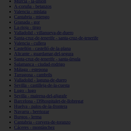
Murcia - la-unión
A-coruña - betanzos
Valencia - mislata
Cantabria - miengo
Granada - gor
La-rioja - tirgo
Valladolid - villanueva-de-duero
Santa-cruz-de-tenerife - santa-cruz-de-tenerife
Valencia - cullera
Castellón - castelló-de-la-plana
Alicante - guardamar-del-segura
Santa-cruz-de-tenerife - santa-úrsula
Salamanca - ciudad-rodrigo
Málaga - estepona
Tarragona - cambrils
Valladolid - laguna-de-duero
Sevilla - castilleja-de-la-cuesta
Lugo - lugo
Sevilla - mairena-del-aljarafe
Barcelona - l39hospitalet-de-llobregat
Huelva - palos-de-la-frontera
Navarra - berriozar
Burgos - lerma
Cantabria - corvera-de-toranzo
Cáceres - montánchez