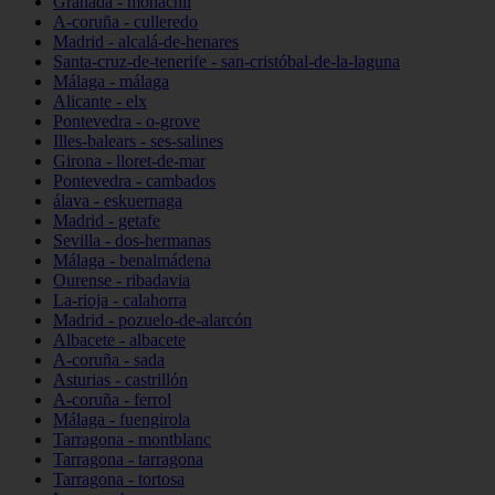
Granada - monachil
A-coruña - culleredo
Madrid - alcalá-de-henares
Santa-cruz-de-tenerife - san-cristóbal-de-la-laguna
Málaga - málaga
Alicante - elx
Pontevedra - o-grove
Illes-balears - ses-salines
Girona - lloret-de-mar
Pontevedra - cambados
álava - eskuernaga
Madrid - getafe
Sevilla - dos-hermanas
Málaga - benalmádena
Ourense - ribadavia
La-rioja - calahorra
Madrid - pozuelo-de-alarcón
Albacete - albacete
A-coruña - sada
Asturias - castrillón
A-coruña - ferrol
Málaga - fuengirola
Tarragona - montblanc
Tarragona - tarragona
Tarragona - tortosa