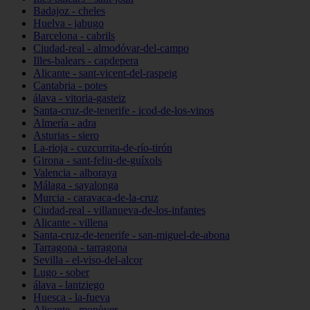
Badajoz - cheles
Huelva - jabugo
Barcelona - cabrils
Ciudad-real - almodóvar-del-campo
Illes-balears - capdepera
Alicante - sant-vicent-del-raspeig
Cantabria - potes
álava - vitoria-gasteiz
Santa-cruz-de-tenerife - icod-de-los-vinos
Almería - adra
Asturias - siero
La-rioja - cuzcurrita-de-río-tirón
Girona - sant-feliu-de-guíxols
Valencia - alboraya
Málaga - sayalonga
Murcia - caravaca-de-la-cruz
Ciudad-real - villanueva-de-los-infantes
Alicante - villena
Santa-cruz-de-tenerife - san-miguel-de-abona
Tarragona - tarragona
Sevilla - el-viso-del-alcor
Lugo - sober
álava - lantziego
Huesca - la-fueva
Alicante - monòver