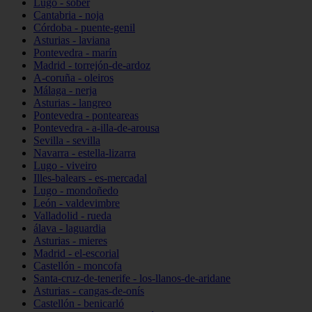
Lugo - sober
Cantabria - noja
Córdoba - puente-genil
Asturias - laviana
Pontevedra - marín
Madrid - torrejón-de-ardoz
A-coruña - oleiros
Málaga - nerja
Asturias - langreo
Pontevedra - ponteareas
Pontevedra - a-illa-de-arousa
Sevilla - sevilla
Navarra - estella-lizarra
Lugo - viveiro
Illes-balears - es-mercadal
Lugo - mondoñedo
León - valdevimbre
Valladolid - rueda
álava - laguardia
Asturias - mieres
Madrid - el-escorial
Castellón - moncofa
Santa-cruz-de-tenerife - los-llanos-de-aridane
Asturias - cangas-de-onís
Castellón - benicarló