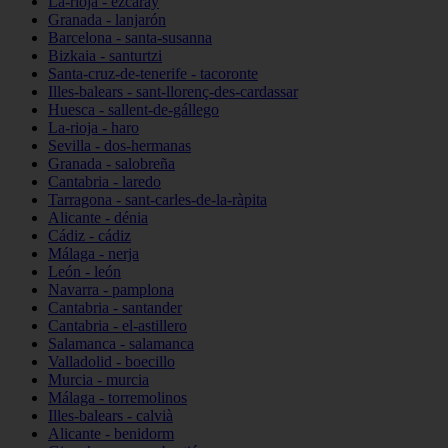
La-rioja - ezcaray
Granada - lanjarón
Barcelona - santa-susanna
Bizkaia - santurtzi
Santa-cruz-de-tenerife - tacoronte
Illes-balears - sant-llorenç-des-cardassar
Huesca - sallent-de-gállego
La-rioja - haro
Sevilla - dos-hermanas
Granada - salobreña
Cantabria - laredo
Tarragona - sant-carles-de-la-ràpita
Alicante - dénia
Cádiz - cádiz
Málaga - nerja
León - león
Navarra - pamplona
Cantabria - santander
Cantabria - el-astillero
Salamanca - salamanca
Valladolid - boecillo
Murcia - murcia
Málaga - torremolinos
Illes-balears - calvià
Alicante - benidorm