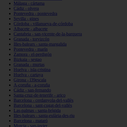
Málaga - cártama
Cádiz - olvera
Pontevedra - pontevedra
Sevilla - gines
Córdoba - villanueva-de-córdoba
Albacete - albacete
Cantabria - san-vicente-de-la-barquera
Granada - torvizcón
Illes-balears - santa-margalida
Pontevedra - marín
Zamora - el-perdigón
Bizkaia - sestao
Granada - murtas
Huelva - isla-cristina
Huelva - cartaya
Girona - l39escala
A-coruña - a-coruña
Cádiz - san-fernando
Santa-cruz-de-tenerife - arico
Barcelona - cerdanyola-del-vallès
Barcelona - sant-cugat-del-vallès
Las-palmas - santa-brígida
Illes-balears - santa-eulària-des-riu
Barcelona - mataró
Murcia - san-javier