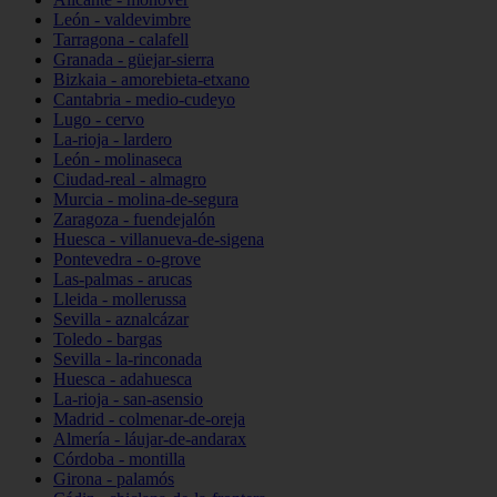
León - valdevimbre
Tarragona - calafell
Granada - güejar-sierra
Bizkaia - amorebieta-etxano
Cantabria - medio-cudeyo
Lugo - cervo
La-rioja - lardero
León - molinaseca
Ciudad-real - almagro
Murcia - molina-de-segura
Zaragoza - fuendejalón
Huesca - villanueva-de-sigena
Pontevedra - o-grove
Las-palmas - arucas
Lleida - mollerussa
Sevilla - aznalcázar
Toledo - bargas
Sevilla - la-rinconada
Huesca - adahuesca
La-rioja - san-asensio
Madrid - colmenar-de-oreja
Almería - láujar-de-andarax
Córdoba - montilla
Girona - palamós