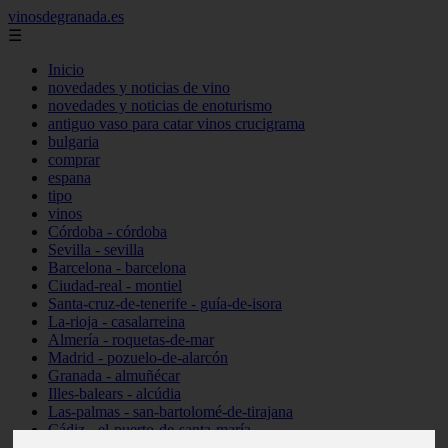
vinosdegranada.es
☰
Inicio
novedades y noticias de vino
novedades y noticias de enoturismo
antiguo vaso para catar vinos crucigrama
bulgaria
comprar
espana
tipo
vinos
Córdoba - córdoba
Sevilla - sevilla
Barcelona - barcelona
Ciudad-real - montiel
Santa-cruz-de-tenerife - guía-de-isora
La-rioja - casalarreina
Almería - roquetas-de-mar
Madrid - pozuelo-de-alarcón
Granada - almuñécar
Illes-balears - alcúdia
Las-palmas - san-bartolomé-de-tirajana
Cádiz - el-puerto-de-santa-maría
Madrid - valdemoro