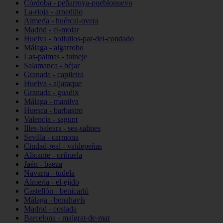
Córdoba - peñarroya-pueblonuevo
La-rioja - arnedillo
Almería - huércal-overa
Madrid - el-molar
Huelva - bollullos-par-del-condado
Málaga - algarrobo
Las-palmas - tuineje
Salamanca - béjar
Granada - capileira
Huelva - aljaraque
Granada - guadix
Málaga - manilva
Huesca - barbastro
Valencia - sagunt
Illes-balears - ses-salines
Sevilla - carmona
Ciudad-real - valdepeñas
Alicante - orihuela
Jaén - baeza
Navarra - tudela
Almería - el-ejido
Castellón - benicarló
Málaga - benahavís
Madrid - coslada
Barcelona - malgrat-de-mar