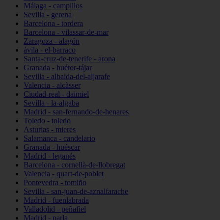
Málaga - campillos
Sevilla - gerena
Barcelona - tordera
Barcelona - vilassar-de-mar
Zaragoza - alagón
ávila - el-barraco
Santa-cruz-de-tenerife - arona
Granada - huétor-tájar
Sevilla - albaida-del-aljarafe
Valencia - alcàsser
Ciudad-real - daimiel
Sevilla - la-algaba
Madrid - san-fernando-de-henares
Toledo - toledo
Asturias - mieres
Salamanca - candelario
Granada - huéscar
Madrid - leganés
Barcelona - cornellà-de-llobregat
Valencia - quart-de-poblet
Pontevedra - tomiño
Sevilla - san-juan-de-aznalfarache
Madrid - fuenlabrada
Valladolid - peñafiel
Madrid - parla