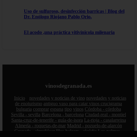
Uso de sulfuroso, desinfección barricas | Blog del
Dr. Enólogo Riojano Pablo Orio.
El acodo ,una práctica vitivínicola milenaria
vinosdegranada.es
Inicio
novedades y noticias de vino
novedades y noticias
de enoturismo
antiguo vaso para catar vinos crucigrama
bulgaria
comprar
espana
tipo
vinos
Córdoba - córdoba
Sevilla - sevilla
Barcelona - barcelona
Ciudad-real - montiel
Santa-cruz-de-tenerife - guía-de-isora
La-rioja - casalarreina
Almería - roquetas-de-mar
Madrid - pozuelo-de-alarcón
Granada - almuñécar
Illes-balears - alcúdia
Las-palmas -
san-bartolomé-de-tirajana
Cádiz - el-puerto-de-santa-maría