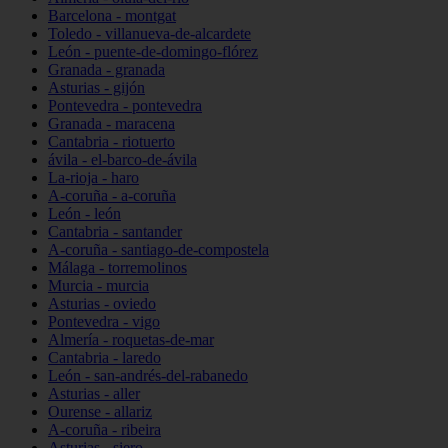
Barcelona - montgat
Toledo - villanueva-de-alcardete
León - puente-de-domingo-flórez
Granada - granada
Asturias - gijón
Pontevedra - pontevedra
Granada - maracena
Cantabria - riotuerto
ávila - el-barco-de-ávila
La-rioja - haro
A-coruña - a-coruña
León - león
Cantabria - santander
A-coruña - santiago-de-compostela
Málaga - torremolinos
Murcia - murcia
Asturias - oviedo
Pontevedra - vigo
Almería - roquetas-de-mar
Cantabria - laredo
León - san-andrés-del-rabanedo
Asturias - aller
Ourense - allariz
A-coruña - ribeira
Asturias - siero