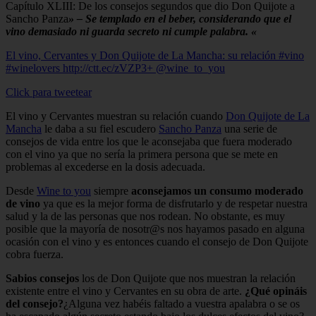
Capítulo XLIII: De los consejos segundos que dio Don Quijote a
Sancho Panza
» – Se templado en el beber, considerando que el
vino demasiado ni guarda secreto ni cumple palabra. «
El vino, Cervantes y Don Quijote de La Mancha: su relación #vino
#winelovers http://ctt.ec/zVZP3+ @wine_to_you
Click para tweetear
El vino y Cervantes muestran su relación cuando
Don Quijote de La
Mancha
le daba a su fiel escudero
Sancho Panza
una serie de
consejos de vida entre los que le aconsejaba que fuera moderado
con el vino ya que no sería la primera persona que se mete en
problemas al excederse en la dosis adecuada.
Desde
Wine to you
siempre
aconsejamos un consumo moderado
de vino
ya que es la mejor forma de disfrutarlo y de respetar nuestra
salud y la de las personas que nos rodean. No obstante, es muy
posible que la mayoría de nosotr@s nos hayamos pasado en alguna
ocasión con el vino y es entonces cuando el consejo de Don Quijote
cobra fuerza.
Sabios consejos
los de Don Quijote que nos muestran la relación
existente entre el vino y Cervantes en su obra de arte.
¿Qué opináis
del consejo?
¿Alguna vez habéis faltado a vuestra apalabra o se os