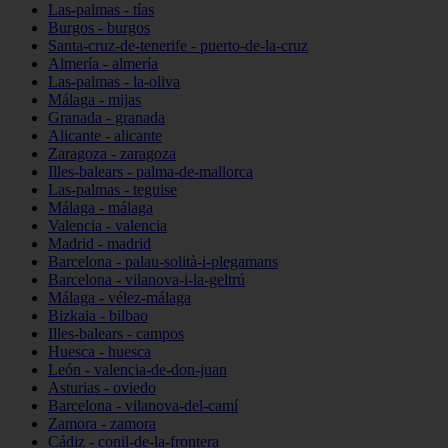
Las-palmas - tías
Burgos - burgos
Santa-cruz-de-tenerife - puerto-de-la-cruz
Almería - almería
Las-palmas - la-oliva
Málaga - mijas
Granada - granada
Alicante - alicante
Zaragoza - zaragoza
Illes-balears - palma-de-mallorca
Las-palmas - teguise
Málaga - málaga
Valencia - valencia
Madrid - madrid
Barcelona - palau-solità-i-plegamans
Barcelona - vilanova-i-la-geltrú
Málaga - vélez-málaga
Bizkaia - bilbao
Illes-balears - campos
Huesca - huesca
León - valencia-de-don-juan
Asturias - oviedo
Barcelona - vilanova-del-camí
Zamora - zamora
Cádiz - conil-de-la-frontera