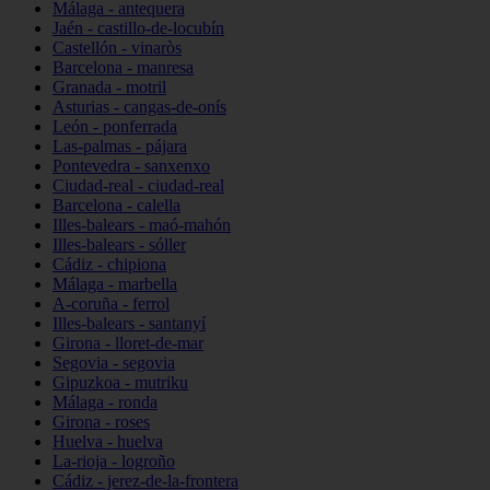
Málaga - antequera
Jaén - castillo-de-locubín
Castellón - vinaròs
Barcelona - manresa
Granada - motril
Asturias - cangas-de-onís
León - ponferrada
Las-palmas - pájara
Pontevedra - sanxenxo
Ciudad-real - ciudad-real
Barcelona - calella
Illes-balears - maó-mahón
Illes-balears - sóller
Cádiz - chipiona
Málaga - marbella
A-coruña - ferrol
Illes-balears - santanyí
Girona - lloret-de-mar
Segovia - segovia
Gipuzkoa - mutriku
Málaga - ronda
Girona - roses
Huelva - huelva
La-rioja - logroño
Cádiz - jerez-de-la-frontera