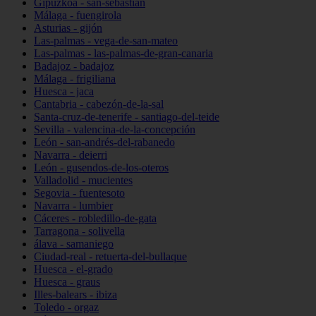
Gipuzkoa - san-sebastián
Málaga - fuengirola
Asturias - gijón
Las-palmas - vega-de-san-mateo
Las-palmas - las-palmas-de-gran-canaria
Badajoz - badajoz
Málaga - frigiliana
Huesca - jaca
Cantabria - cabezón-de-la-sal
Santa-cruz-de-tenerife - santiago-del-teide
Sevilla - valencina-de-la-concepción
León - san-andrés-del-rabanedo
Navarra - deierri
León - gusendos-de-los-oteros
Valladolid - mucientes
Segovia - fuentesoto
Navarra - lumbier
Cáceres - robledillo-de-gata
Tarragona - solivella
álava - samaniego
Ciudad-real - retuerta-del-bullaque
Huesca - el-grado
Huesca - graus
Illes-balears - ibiza
Toledo - orgaz