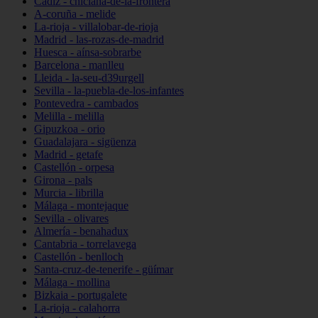
Cádiz - chiclana-de-la-frontera
A-coruña - melide
La-rioja - villalobar-de-rioja
Madrid - las-rozas-de-madrid
Huesca - aínsa-sobrarbe
Barcelona - manlleu
Lleida - la-seu-d39urgell
Sevilla - la-puebla-de-los-infantes
Pontevedra - cambados
Melilla - melilla
Gipuzkoa - orio
Guadalajara - sigüenza
Madrid - getafe
Castellón - orpesa
Girona - pals
Murcia - librilla
Málaga - montejaque
Sevilla - olivares
Almería - benahadux
Cantabria - torrelavega
Castellón - benlloch
Santa-cruz-de-tenerife - güímar
Málaga - mollina
Bizkaia - portugalete
La-rioja - calahorra