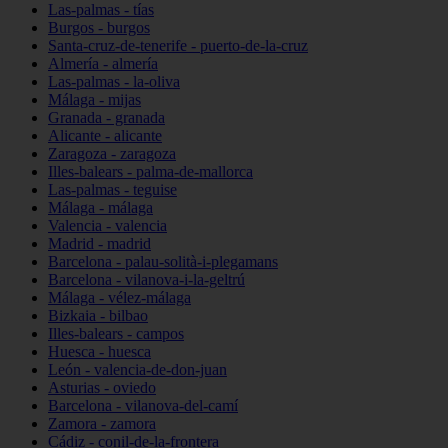
Las-palmas - tías
Burgos - burgos
Santa-cruz-de-tenerife - puerto-de-la-cruz
Almería - almería
Las-palmas - la-oliva
Málaga - mijas
Granada - granada
Alicante - alicante
Zaragoza - zaragoza
Illes-balears - palma-de-mallorca
Las-palmas - teguise
Málaga - málaga
Valencia - valencia
Madrid - madrid
Barcelona - palau-solità-i-plegamans
Barcelona - vilanova-i-la-geltrú
Málaga - vélez-málaga
Bizkaia - bilbao
Illes-balears - campos
Huesca - huesca
León - valencia-de-don-juan
Asturias - oviedo
Barcelona - vilanova-del-camí
Zamora - zamora
Cádiz - conil-de-la-frontera