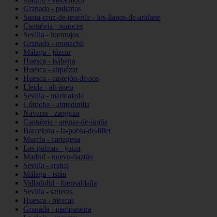
Granada - pulianas
Santa-cruz-de-tenerife - los-llanos-de-aridane
Cantabria - suances
Sevilla - bormujos
Granada - monachil
Málaga - júzcar
Huesca - isábena
Huesca - alquézar
Huesca - castejón-de-sos
Lleida - alt-àneu
Sevilla - marinaleda
Córdoba - almedinilla
Navarra - zangoza
Cantabria - arenas-de-iguña
Barcelona - la-pobla-de-lillet
Murcia - cartagena
Las-palmas - yaiza
Madrid - nuevo-baztán
Sevilla - arahal
Málaga - istán
Valladolid - fuensaldaña
Sevilla - salteras
Huesca - biescas
Granada - pampaneira