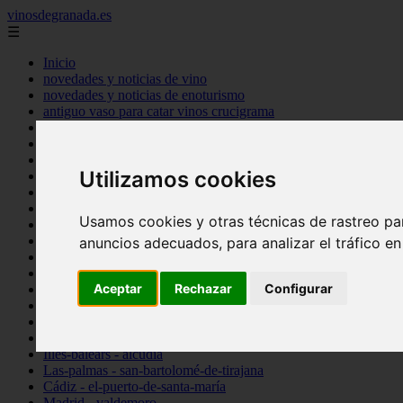
vinosdegranada.es
☰
Inicio
novedades y noticias de vino
novedades y noticias de enoturismo
antiguo vaso para catar vinos crucigrama
bulgaria
comprar
espana
Utilizamos cookies
tipo
vinos
Córdoba - córdoba
Usamos cookies y otras técnicas de rastreo pa
Sevilla - sevilla
Barcelona - barcelona
anuncios adecuados, para analizar el tráfico e
Ciudad-real - montiel
Santa-cruz-de-tenerife - guía-de-isora
Aceptar
Rechazar
Configurar
La-rioja - casalarreina
Almería - roquetas-de-mar
Madrid - pozuelo-de-alarcón
Granada - almuñécar
Illes-balears - alcúdia
Las-palmas - san-bartolomé-de-tirajana
Cádiz - el-puerto-de-santa-maría
Madrid - valdemoro