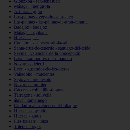
Gipuzkoa - san-sebastián
Málaga - fuengirola
Asturias - gijón
Las-palmas - vega-de-san-mateo
Las-palmas - las-palmas-de-gran-canaria
Badajoz - badajoz
Málaga - frigiliana
Huesca - jaca
Cantabria - cabezón-de-la-sal
Santa-cruz-de-tenerife - santiago-del-teide
Sevilla - valencina-de-la-concepción
León - san-andrés-del-rabanedo
Navarra - deierri
León - gusendos-de-los-oteros
Valladolid - mucientes
Segovia - fuentesoto
Navarra - lumbier
Cáceres - robledillo-de-gata
Tarragona - solivella
álava - samaniego
Ciudad-real - retuerta-del-bullaque
Huesca - el-grado
Huesca - graus
Illes-balears - ibiza
Toledo - orgaz