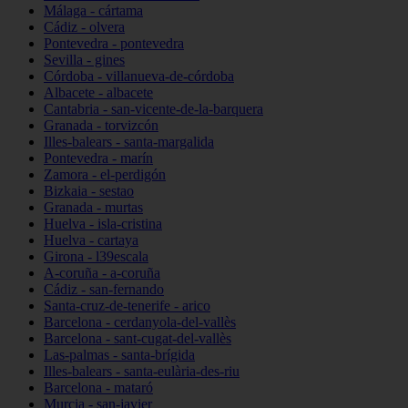
Málaga - cártama
Cádiz - olvera
Pontevedra - pontevedra
Sevilla - gines
Córdoba - villanueva-de-córdoba
Albacete - albacete
Cantabria - san-vicente-de-la-barquera
Granada - torvizcón
Illes-balears - santa-margalida
Pontevedra - marín
Zamora - el-perdigón
Bizkaia - sestao
Granada - murtas
Huelva - isla-cristina
Huelva - cartaya
Girona - l39escala
A-coruña - a-coruña
Cádiz - san-fernando
Santa-cruz-de-tenerife - arico
Barcelona - cerdanyola-del-vallès
Barcelona - sant-cugat-del-vallès
Las-palmas - santa-brígida
Illes-balears - santa-eulària-des-riu
Barcelona - mataró
Murcia - san-javier