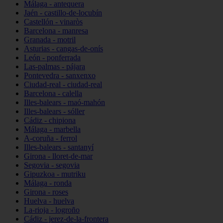
Málaga - antequera
Jaén - castillo-de-locubín
Castellón - vinaròs
Barcelona - manresa
Granada - motril
Asturias - cangas-de-onís
León - ponferrada
Las-palmas - pájara
Pontevedra - sanxenxo
Ciudad-real - ciudad-real
Barcelona - calella
Illes-balears - maó-mahón
Illes-balears - sóller
Cádiz - chipiona
Málaga - marbella
A-coruña - ferrol
Illes-balears - santanyí
Girona - lloret-de-mar
Segovia - segovia
Gipuzkoa - mutriku
Málaga - ronda
Girona - roses
Huelva - huelva
La-rioja - logroño
Cádiz - jerez-de-la-frontera