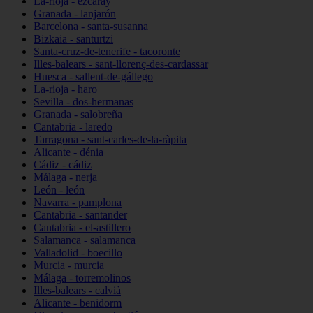
La-rioja - ezcaray
Granada - lanjarón
Barcelona - santa-susanna
Bizkaia - santurtzi
Santa-cruz-de-tenerife - tacoronte
Illes-balears - sant-llorenç-des-cardassar
Huesca - sallent-de-gállego
La-rioja - haro
Sevilla - dos-hermanas
Granada - salobreña
Cantabria - laredo
Tarragona - sant-carles-de-la-ràpita
Alicante - dénia
Cádiz - cádiz
Málaga - nerja
León - león
Navarra - pamplona
Cantabria - santander
Cantabria - el-astillero
Salamanca - salamanca
Valladolid - boecillo
Murcia - murcia
Málaga - torremolinos
Illes-balears - calvià
Alicante - benidorm