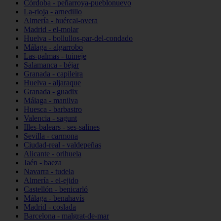
Córdoba - peñarroya-pueblonuevo
La-rioja - arnedillo
Almería - huércal-overa
Madrid - el-molar
Huelva - bollullos-par-del-condado
Málaga - algarrobo
Las-palmas - tuineje
Salamanca - béjar
Granada - capileira
Huelva - aljaraque
Granada - guadix
Málaga - manilva
Huesca - barbastro
Valencia - sagunt
Illes-balears - ses-salines
Sevilla - carmona
Ciudad-real - valdepeñas
Alicante - orihuela
Jaén - baeza
Navarra - tudela
Almería - el-ejido
Castellón - benicarló
Málaga - benahavís
Madrid - coslada
Barcelona - malgrat-de-mar