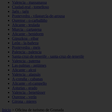
Valencia - massanassa
Ciudad-real - tomelloso
Jaén - jaén
Pontevedra - vilagarcía-de-arousa
Ourense - o-carballiño
Alicante - teulada
Murcia - cartagena
Alicante - benidorm
Gipuzkoa - eibar
León - la-bañeza
Pontevedra - meis
Palencia - palencia
Santa-cruz-de-tenerife - santa-cruz-de-tenerife
Valencia - paterna
Las-palmas - agüimes
Alicante - alcoi
Valencia - alaquàs
A-coruña - cabanas
Alicante - el-campello
Asturias - grado
Valencia - benetússer
Ourense - verín
Girona - mieres
Inicio
>
Oficina de turismo de Granada