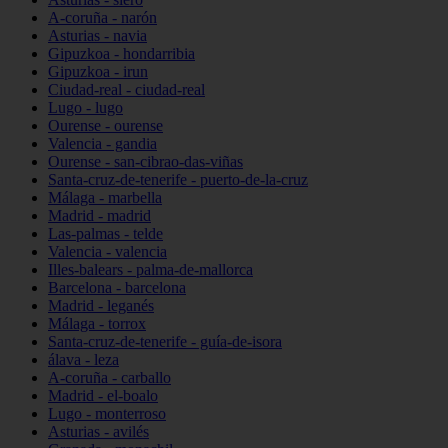
A-coruña - narón
Asturias - navia
Gipuzkoa - hondarribia
Gipuzkoa - irun
Ciudad-real - ciudad-real
Lugo - lugo
Ourense - ourense
Valencia - gandia
Ourense - san-cibrao-das-viñas
Santa-cruz-de-tenerife - puerto-de-la-cruz
Málaga - marbella
Madrid - madrid
Las-palmas - telde
Valencia - valencia
Illes-balears - palma-de-mallorca
Barcelona - barcelona
Madrid - leganés
Málaga - torrox
Santa-cruz-de-tenerife - guía-de-isora
álava - leza
A-coruña - carballo
Madrid - el-boalo
Lugo - monterroso
Asturias - avilés