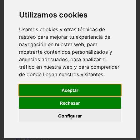
Granada - pulianas
Santa-cruz-de-tenerife - los-llanos-de-aridane
Utilizamos cookies
Cantabria - suances
Sevilla - bormujos
Granada - monachil
Usamos cookies y otras técnicas de
Málaga - júzcar
rastreo para mejorar tu experiencia de
Huesca - isábena
navegación en nuestra web, para
Huesca - alquézar
Huesca - castejón-de-sos
mostrarte contenidos personalizados y
Lleida - alt-àneu
anuncios adecuados, para analizar el
Sevilla - marinaleda
tráfico en nuestra web y para comprender
Córdoba - almedinilla
Navarra - zangoza
de donde llegan nuestros visitantes.
Cantabria - arenas-de-iguña
Barcelona - la-pobla-de-lillet
Murcia - cartagena
Aceptar
Las-palmas - yaiza
Madrid - nuevo-baztán
Rechazar
Sevilla - arahal
Málaga - istán
Configurar
Valladolid - fuensaldaña
Sevilla - salteras
Huesca - biescas
Granada - pampaneira