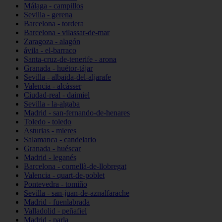
Málaga - campillos
Sevilla - gerena
Barcelona - tordera
Barcelona - vilassar-de-mar
Zaragoza - alagón
ávila - el-barraco
Santa-cruz-de-tenerife - arona
Granada - huétor-tájar
Sevilla - albaida-del-aljarafe
Valencia - alcàsser
Ciudad-real - daimiel
Sevilla - la-algaba
Madrid - san-fernando-de-henares
Toledo - toledo
Asturias - mieres
Salamanca - candelario
Granada - huéscar
Madrid - leganés
Barcelona - cornellà-de-llobregat
Valencia - quart-de-poblet
Pontevedra - tomiño
Sevilla - san-juan-de-aznalfarache
Madrid - fuenlabrada
Valladolid - peñafiel
Madrid - parla