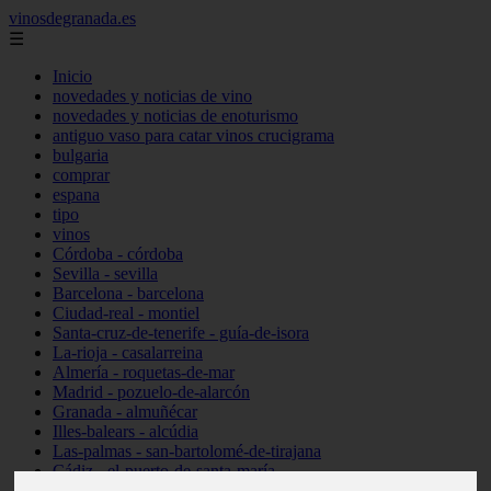
vinosdegranada.es
☰
Inicio
novedades y noticias de vino
novedades y noticias de enoturismo
antiguo vaso para catar vinos crucigrama
bulgaria
comprar
espana
tipo
vinos
Córdoba - córdoba
Sevilla - sevilla
Barcelona - barcelona
Ciudad-real - montiel
Santa-cruz-de-tenerife - guía-de-isora
La-rioja - casalarreina
Almería - roquetas-de-mar
Madrid - pozuelo-de-alarcón
Granada - almuñécar
Illes-balears - alcúdia
Las-palmas - san-bartolomé-de-tirajana
Cádiz - el-puerto-de-santa-maría
Madrid - valdemoro