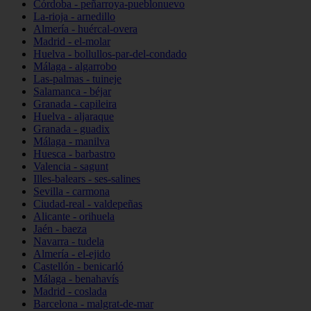
Córdoba - peñarroya-pueblonuevo
La-rioja - arnedillo
Almería - huércal-overa
Madrid - el-molar
Huelva - bollullos-par-del-condado
Málaga - algarrobo
Las-palmas - tuineje
Salamanca - béjar
Granada - capileira
Huelva - aljaraque
Granada - guadix
Málaga - manilva
Huesca - barbastro
Valencia - sagunt
Illes-balears - ses-salines
Sevilla - carmona
Ciudad-real - valdepeñas
Alicante - orihuela
Jaén - baeza
Navarra - tudela
Almería - el-ejido
Castellón - benicarló
Málaga - benahavís
Madrid - coslada
Barcelona - malgrat-de-mar