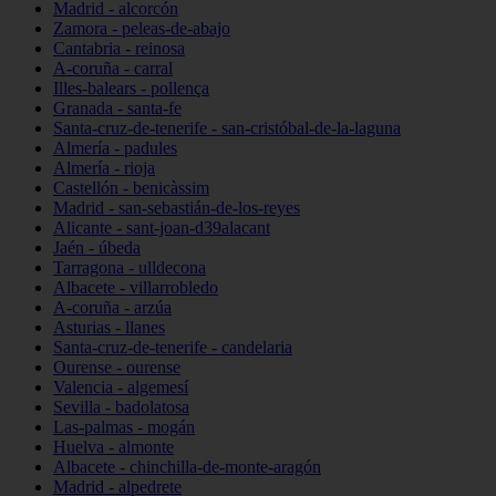
Madrid - alcorcón
Zamora - peleas-de-abajo
Cantabria - reinosa
A-coruña - carral
Illes-balears - pollença
Granada - santa-fe
Santa-cruz-de-tenerife - san-cristóbal-de-la-laguna
Almería - padules
Almería - rioja
Castellón - benicàssim
Madrid - san-sebastián-de-los-reyes
Alicante - sant-joan-d39alacant
Jaén - úbeda
Tarragona - ulldecona
Albacete - villarrobledo
A-coruña - arzúa
Asturias - llanes
Santa-cruz-de-tenerife - candelaria
Ourense - ourense
Valencia - algemesí
Sevilla - badolatosa
Las-palmas - mogán
Huelva - almonte
Albacete - chinchilla-de-monte-aragón
Madrid - alpedrete