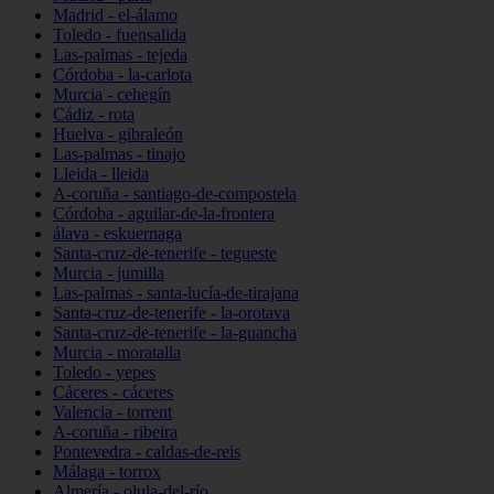
Madrid - el-álamo
Toledo - fuensalida
Las-palmas - tejeda
Córdoba - la-carlota
Murcia - cehegín
Cádiz - rota
Huelva - gibraleón
Las-palmas - tinajo
Lleida - lleida
A-coruña - santiago-de-compostela
Córdoba - aguilar-de-la-frontera
álava - eskuernaga
Santa-cruz-de-tenerife - tegueste
Murcia - jumilla
Las-palmas - santa-lucía-de-tirajana
Santa-cruz-de-tenerife - la-orotava
Santa-cruz-de-tenerife - la-guancha
Murcia - moratalla
Toledo - yepes
Cáceres - cáceres
Valencia - torrent
A-coruña - ribeira
Pontevedra - caldas-de-reis
Málaga - torrox
Almería - olula-del-río