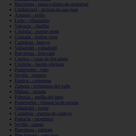
Barcelona - santa-coloma-de-gramenet
Ciudad-real - alcázar-de-san-juan
Asturias - avilés
León - villamañán
Valencia - chulilla
Córdoba - puente-genil
Granada - huétor-vega
Cantabria - bareyo
Valladolid - valladolid
Barcelona - font-rubí
Cuenca - casas-de-los-pinos
Córdoba - fuente-obejuna
Pontevedra - vigo
Sevilla - tomares
Huelva - cortegana
Zamora - pobladura-del-valle
Málaga - monda
Palencia - autilla-del-pino
Pontevedra - vilagarcía-de-arousa
Valladolid - rueda
Cantabria - marina-de-cudeyo
Palencia - moratinos
Sevilla - camas
Barcelona - subirats
Illes-balears - sant-joan