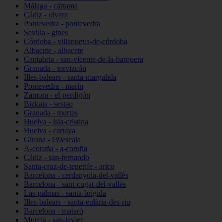
Málaga - cártama
Cádiz - olvera
Pontevedra - pontevedra
Sevilla - gines
Córdoba - villanueva-de-córdoba
Albacete - albacete
Cantabria - san-vicente-de-la-barquera
Granada - torvizcón
Illes-balears - santa-margalida
Pontevedra - marín
Zamora - el-perdigón
Bizkaia - sestao
Granada - murtas
Huelva - isla-cristina
Huelva - cartaya
Girona - l39escala
A-coruña - a-coruña
Cádiz - san-fernando
Santa-cruz-de-tenerife - arico
Barcelona - cerdanyola-del-vallès
Barcelona - sant-cugat-del-vallès
Las-palmas - santa-brígida
Illes-balears - santa-eulària-des-riu
Barcelona - mataró
Murcia - san-javier