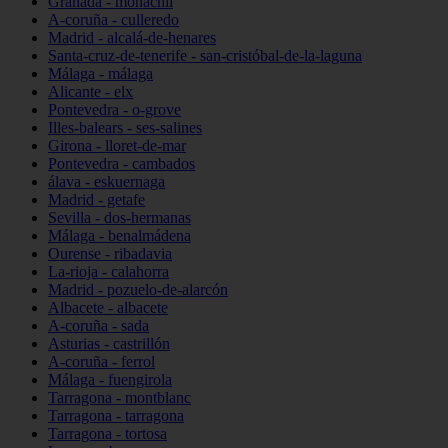
Granada - monachil
A-coruña - culleredo
Madrid - alcalá-de-henares
Santa-cruz-de-tenerife - san-cristóbal-de-la-laguna
Málaga - málaga
Alicante - elx
Pontevedra - o-grove
Illes-balears - ses-salines
Girona - lloret-de-mar
Pontevedra - cambados
álava - eskuernaga
Madrid - getafe
Sevilla - dos-hermanas
Málaga - benalmádena
Ourense - ribadavia
La-rioja - calahorra
Madrid - pozuelo-de-alarcón
Albacete - albacete
A-coruña - sada
Asturias - castrillón
A-coruña - ferrol
Málaga - fuengirola
Tarragona - montblanc
Tarragona - tarragona
Tarragona - tortosa