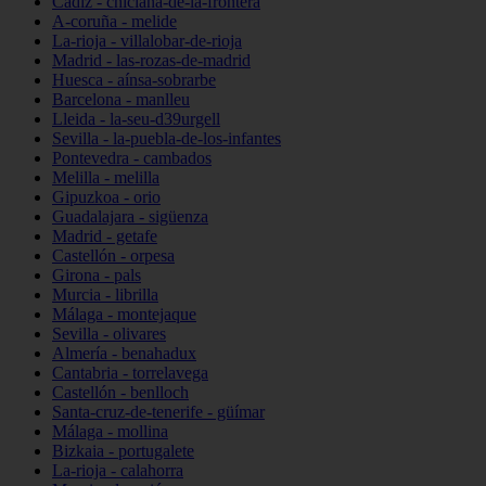
Cádiz - chiclana-de-la-frontera
A-coruña - melide
La-rioja - villalobar-de-rioja
Madrid - las-rozas-de-madrid
Huesca - aínsa-sobrarbe
Barcelona - manlleu
Lleida - la-seu-d39urgell
Sevilla - la-puebla-de-los-infantes
Pontevedra - cambados
Melilla - melilla
Gipuzkoa - orio
Guadalajara - sigüenza
Madrid - getafe
Castellón - orpesa
Girona - pals
Murcia - librilla
Málaga - montejaque
Sevilla - olivares
Almería - benahadux
Cantabria - torrelavega
Castellón - benlloch
Santa-cruz-de-tenerife - güímar
Málaga - mollina
Bizkaia - portugalete
La-rioja - calahorra