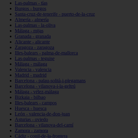
Las-palmas - tías
Burgos - burgos
Santa-cruz-de-tenerife - puerto-de-la-cruz
Almería - almería
Las-palmas - la-oliva
Málaga - mijas
Granada - granada
Alicante - alicante
Zaragoza - zaragoza
Illes-balears - palma-de-mallorca
Las-palmas - teguise
Málaga - málaga
Valencia - valencia
Madrid - madrid
Barcelona - palau-solità-i-plegamans
Barcelona - vilanova-i-la-geltrú
Málaga - vélez-málaga
Bizkaia - bilbao
Illes-balears - campos
Huesca - huesca
León - valencia-de-don-juan
Asturias - oviedo
Barcelona - vilanova-del-camí
Zamora - zamora
Cádiz - conil-de-la-frontera