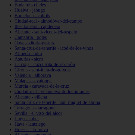
Badajoz - cheles
Huelva - jabugo
Barcelona - cabrils
Ciudad-real - almodóvar-del-campo
Illes-balears - capdepera
Alicante - sant-vicent-del-raspeig
Cantabria - potes
álava - vitoria-gasteiz
Santa-cruz-de-tenerife - icod-de-los-vinos
Almería - adra
Asturias - siero
La-rioja - cuzcurrita-de-río-tirón
Girona - sant-feliu-de-guíxols
Valencia - alboraya
Málaga - sayalonga
Murcia - caravaca-de-la-cruz
Ciudad-real - villanueva-de-los-infantes
Alicante - villena
Santa-cruz-de-tenerife - san-miguel-de-abona
Tarragona - tarragona
Sevilla - el-viso-del-alcor
Lugo - sober
álava - lantziego
Huesca - la-fueva
Alicante - monòver