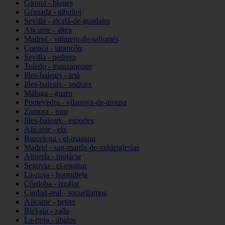
Girona - blanes
Granada - albuñol
Sevilla - alcalá-de-guadaíra
Alicante - altea
Madrid - villarejo-de-salvanés
Cuenca - tarancón
Sevilla - pedrera
Toledo - manzaneque
Illes-balears - artà
Illes-balears - andratx
Málaga - guaro
Pontevedra - vilanova-de-arousa
Zamora - toro
Illes-balears - esporles
Alicante - elx
Barcelona - el-masnou
Madrid - san-martín-de-valdeiglesias
Almería - mojácar
Segovia - el-espinar
La-rioja - hormilleja
Córdoba - iznájar
Ciudad-real - socuéllamos
Alicante - petrer
Bizkaia - zalla
La-rioja - ábalos