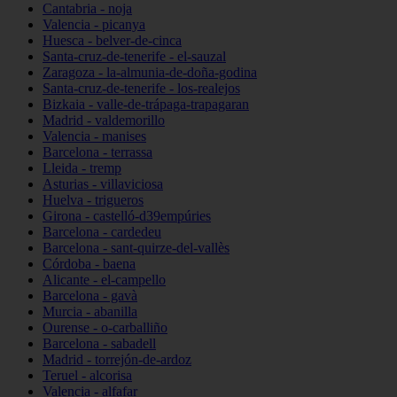
Cantabria - noja
Valencia - picanya
Huesca - belver-de-cinca
Santa-cruz-de-tenerife - el-sauzal
Zaragoza - la-almunia-de-doña-godina
Santa-cruz-de-tenerife - los-realejos
Bizkaia - valle-de-trápaga-trapagaran
Madrid - valdemorillo
Valencia - manises
Barcelona - terrassa
Lleida - tremp
Asturias - villaviciosa
Huelva - trigueros
Girona - castelló-d39empúries
Barcelona - cardedeu
Barcelona - sant-quirze-del-vallès
Córdoba - baena
Alicante - el-campello
Barcelona - gavà
Murcia - abanilla
Ourense - o-carballiño
Barcelona - sabadell
Madrid - torrejón-de-ardoz
Teruel - alcorisa
Valencia - alfafar