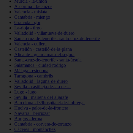
Murcia - la-unión
A-coruña - betanzos
Valencia - mislata
Cantabria - miengo
Granada - gor
La-rioja - tirgo
Valladolid - villanueva-de-duero
Santa-cruz-de-tenerife - santa-cruz-de-tenerife
Valencia - cullera
Castellón - castelló-de-la-plana
Alicante - guardamar-del-segura
Santa-cruz-de-tenerife - santa-úrsula
Salamanca - ciudad-rodrigo
Málaga - estepona
Tarragona - cambrils
Valladolid - laguna-de-duero
Sevilla - castilleja-de-la-cuesta
Lugo - lugo
Sevilla - mairena-del-aljarafe
Barcelona - l39hospitalet-de-llobregat
Huelva - palos-de-la-frontera
Navarra - berriozar
Burgos - lerma
Cantabria - corvera-de-toranzo
Cáceres - montánchez