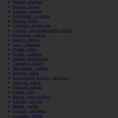
Madrid - aranjuez
Bizkaia - ermua
Asturias - noreña
Pontevedra - a-estrada
Málaga - ronda
Cantabria - torrelavega
Asturias - san-martín-del-rey-aurelio
Pontevedra - silleda
Huesca - huesca
Lugo - chantada
Madrid - pinto
Sevilla - carmona
Madrid - fuenlabrada
Tarragona - falset
Illes-balears - campos
Alicante - dénia
Santa-cruz-de-tenerife - garachico
Valencia - xàtiva
Valencia - daimús
Girona - olot
Murcia - torre-pacheco
Alicante - alicante
Melilla - melilla
Navarra - pamplona
A-coruña - melide