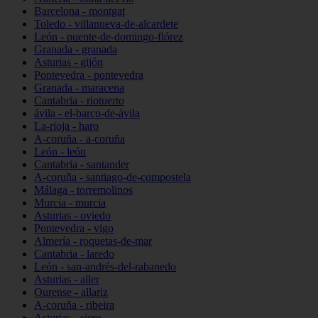
Barcelona - montgat
Toledo - villanueva-de-alcardete
León - puente-de-domingo-flórez
Granada - granada
Asturias - gijón
Pontevedra - pontevedra
Granada - maracena
Cantabria - riotuerto
ávila - el-barco-de-ávila
La-rioja - haro
A-coruña - a-coruña
León - león
Cantabria - santander
A-coruña - santiago-de-compostela
Málaga - torremolinos
Murcia - murcia
Asturias - oviedo
Pontevedra - vigo
Almería - roquetas-de-mar
Cantabria - laredo
León - san-andrés-del-rabanedo
Asturias - aller
Ourense - allariz
A-coruña - ribeira
Asturias - siero