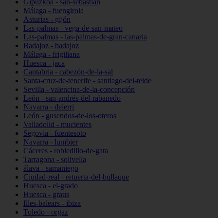
Gipuzkoa - san-sebastián
Málaga - fuengirola
Asturias - gijón
Las-palmas - vega-de-san-mateo
Las-palmas - las-palmas-de-gran-canaria
Badajoz - badajoz
Málaga - frigiliana
Huesca - jaca
Cantabria - cabezón-de-la-sal
Santa-cruz-de-tenerife - santiago-del-teide
Sevilla - valencina-de-la-concepción
León - san-andrés-del-rabanedo
Navarra - deierri
León - gusendos-de-los-oteros
Valladolid - mucientes
Segovia - fuentesoto
Navarra - lumbier
Cáceres - robledillo-de-gata
Tarragona - solivella
álava - samaniego
Ciudad-real - retuerta-del-bullaque
Huesca - el-grado
Huesca - graus
Illes-balears - ibiza
Toledo - orgaz