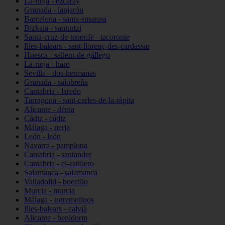
La-rioja - ezcaray
Granada - lanjarón
Barcelona - santa-susanna
Bizkaia - santurtzi
Santa-cruz-de-tenerife - tacoronte
Illes-balears - sant-llorenç-des-cardassar
Huesca - sallent-de-gállego
La-rioja - haro
Sevilla - dos-hermanas
Granada - salobreña
Cantabria - laredo
Tarragona - sant-carles-de-la-ràpita
Alicante - dénia
Cádiz - cádiz
Málaga - nerja
León - león
Navarra - pamplona
Cantabria - santander
Cantabria - el-astillero
Salamanca - salamanca
Valladolid - boecillo
Murcia - murcia
Málaga - torremolinos
Illes-balears - calvià
Alicante - benidorm