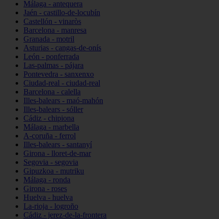
Málaga - antequera
Jaén - castillo-de-locubín
Castellón - vinaròs
Barcelona - manresa
Granada - motril
Asturias - cangas-de-onís
León - ponferrada
Las-palmas - pájara
Pontevedra - sanxenxo
Ciudad-real - ciudad-real
Barcelona - calella
Illes-balears - maó-mahón
Illes-balears - sóller
Cádiz - chipiona
Málaga - marbella
A-coruña - ferrol
Illes-balears - santanyí
Girona - lloret-de-mar
Segovia - segovia
Gipuzkoa - mutriku
Málaga - ronda
Girona - roses
Huelva - huelva
La-rioja - logroño
Cádiz - jerez-de-la-frontera