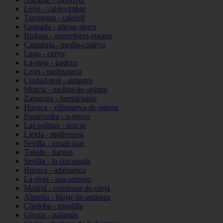
León - valdevimbre
Tarragona - calafell
Granada - güejar-sierra
Bizkaia - amorebieta-etxano
Cantabria - medio-cudeyo
Lugo - cervo
La-rioja - lardero
León - molinaseca
Ciudad-real - almagro
Murcia - molina-de-segura
Zaragoza - fuendejalón
Huesca - villanueva-de-sigena
Pontevedra - o-grove
Las-palmas - arucas
Lleida - mollerussa
Sevilla - aznalcázar
Toledo - bargas
Sevilla - la-rinconada
Huesca - adahuesca
La-rioja - san-asensio
Madrid - colmenar-de-oreja
Almería - láujar-de-andarax
Córdoba - montilla
Girona - palamós