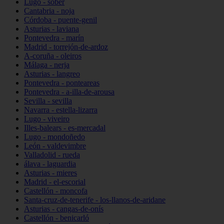
Lugo - sober
Cantabria - noja
Córdoba - puente-genil
Asturias - laviana
Pontevedra - marín
Madrid - torrejón-de-ardoz
A-coruña - oleiros
Málaga - nerja
Asturias - langreo
Pontevedra - ponteareas
Pontevedra - a-illa-de-arousa
Sevilla - sevilla
Navarra - estella-lizarra
Lugo - viveiro
Illes-balears - es-mercadal
Lugo - mondoñedo
León - valdevimbre
Valladolid - rueda
álava - laguardia
Asturias - mieres
Madrid - el-escorial
Castellón - moncofa
Santa-cruz-de-tenerife - los-llanos-de-aridane
Asturias - cangas-de-onís
Castellón - benicarló