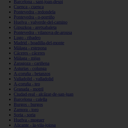
Barcelona - sant-joan-despí
Cuenca - cuenca
Pontevedra - redondela
Pontevedra - o-porriño
Huelva - valverde-del-camino
Gipuzkoa - aretxabaleta
Pontevedra - vilanova-de-arousa
Lugo - ribadeo
Madrid - boadilla-del-monte
Málaga - estepona
Cáceres - cáceres
Málaga - mijas
Zaragoza - cariñena
Asturias - colunga
A-coruña - betanzos
Valladolid - valladolid
A-coruña - teo
Granada - motril
Ciudad-real - alcázar-de-san-juan
Barcelona - calella
Burgos - burgos
Zamora - toro
Soria - soria
Huelva - moguer
Alicante - la-vila-joiosa