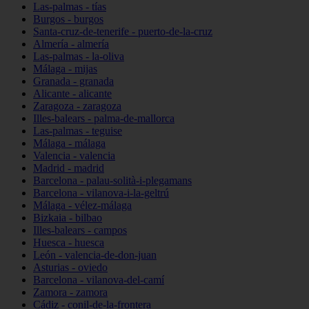
Las-palmas - tías
Burgos - burgos
Santa-cruz-de-tenerife - puerto-de-la-cruz
Almería - almería
Las-palmas - la-oliva
Málaga - mijas
Granada - granada
Alicante - alicante
Zaragoza - zaragoza
Illes-balears - palma-de-mallorca
Las-palmas - teguise
Málaga - málaga
Valencia - valencia
Madrid - madrid
Barcelona - palau-solità-i-plegamans
Barcelona - vilanova-i-la-geltrú
Málaga - vélez-málaga
Bizkaia - bilbao
Illes-balears - campos
Huesca - huesca
León - valencia-de-don-juan
Asturias - oviedo
Barcelona - vilanova-del-camí
Zamora - zamora
Cádiz - conil-de-la-frontera