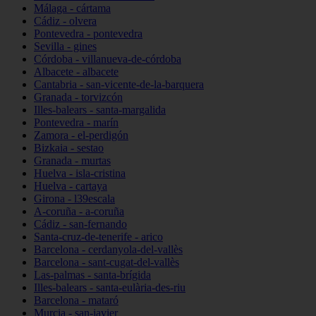
Málaga - cártama
Cádiz - olvera
Pontevedra - pontevedra
Sevilla - gines
Córdoba - villanueva-de-córdoba
Albacete - albacete
Cantabria - san-vicente-de-la-barquera
Granada - torvizcón
Illes-balears - santa-margalida
Pontevedra - marín
Zamora - el-perdigón
Bizkaia - sestao
Granada - murtas
Huelva - isla-cristina
Huelva - cartaya
Girona - l39escala
A-coruña - a-coruña
Cádiz - san-fernando
Santa-cruz-de-tenerife - arico
Barcelona - cerdanyola-del-vallès
Barcelona - sant-cugat-del-vallès
Las-palmas - santa-brígida
Illes-balears - santa-eulària-des-riu
Barcelona - mataró
Murcia - san-javier