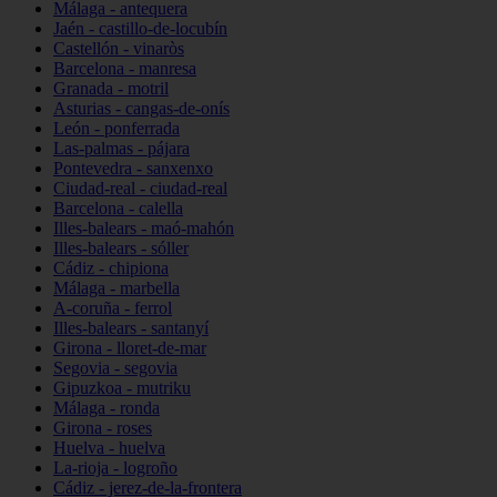
Málaga - antequera
Jaén - castillo-de-locubín
Castellón - vinaròs
Barcelona - manresa
Granada - motril
Asturias - cangas-de-onís
León - ponferrada
Las-palmas - pájara
Pontevedra - sanxenxo
Ciudad-real - ciudad-real
Barcelona - calella
Illes-balears - maó-mahón
Illes-balears - sóller
Cádiz - chipiona
Málaga - marbella
A-coruña - ferrol
Illes-balears - santanyí
Girona - lloret-de-mar
Segovia - segovia
Gipuzkoa - mutriku
Málaga - ronda
Girona - roses
Huelva - huelva
La-rioja - logroño
Cádiz - jerez-de-la-frontera