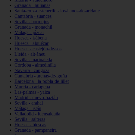
Granada - pulianas
Santa-cruz-de-tenerife - los-llanos-de-aridane
Cantabria - suances
Sevilla - bormujos
Granada - monachil
Málaga - júzcar
Huesca - isábena
Huesca - alquézar
Huesca - castejón-de-sos
Lleida - alt-àneu
Sevilla - marinaleda
Córdoba - almedinilla
Navarra - zangoza
Cantabria - arenas-de-iguña
Barcelona - la-pobla-de-lillet
Murcia - cartagena
Las-palmas - yaiza
Madrid - nuevo-baztán
Sevilla - arahal
Málaga - istán
Valladolid - fuensaldaña
Sevilla - salteras
Huesca - biescas
Granada - pampaneira