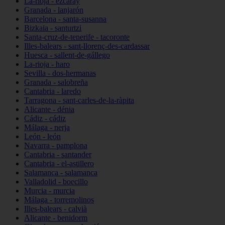
La-rioja - ezcaray
Granada - lanjarón
Barcelona - santa-susanna
Bizkaia - santurtzi
Santa-cruz-de-tenerife - tacoronte
Illes-balears - sant-llorenç-des-cardassar
Huesca - sallent-de-gállego
La-rioja - haro
Sevilla - dos-hermanas
Granada - salobreña
Cantabria - laredo
Tarragona - sant-carles-de-la-ràpita
Alicante - dénia
Cádiz - cádiz
Málaga - nerja
León - león
Navarra - pamplona
Cantabria - santander
Cantabria - el-astillero
Salamanca - salamanca
Valladolid - boecillo
Murcia - murcia
Málaga - torremolinos
Illes-balears - calvià
Alicante - benidorm