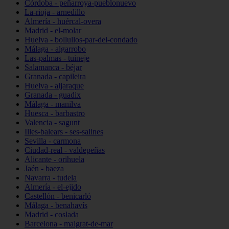
Córdoba - peñarroya-pueblonuevo
La-rioja - arnedillo
Almería - huércal-overa
Madrid - el-molar
Huelva - bollullos-par-del-condado
Málaga - algarrobo
Las-palmas - tuineje
Salamanca - béjar
Granada - capileira
Huelva - aljaraque
Granada - guadix
Málaga - manilva
Huesca - barbastro
Valencia - sagunt
Illes-balears - ses-salines
Sevilla - carmona
Ciudad-real - valdepeñas
Alicante - orihuela
Jaén - baeza
Navarra - tudela
Almería - el-ejido
Castellón - benicarló
Málaga - benahavís
Madrid - coslada
Barcelona - malgrat-de-mar