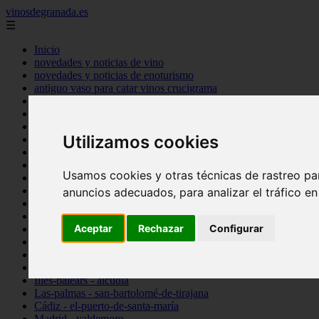
vinosdegranada.es
☰
Inicio
novedades y noticias de vino
novedades y noticias de enoturismo
antiguo vaso para catar vinos crucigrama
bulgaria
comprar
espana
Utilizamos cookies
tipo
vinos
Córdoba - córdoba
Usamos cookies y otras técnicas de rastreo pa
Sevilla - sevilla
Barcelona - barcelona
anuncios adecuados, para analizar el tráfico e
Ciudad-real - montiel
Santa-cruz-de-tenerife - guía-de-isora
Aceptar
Rechazar
Configurar
La-rioja - casalarreina
Almería - roquetas-de-mar
Madrid - pozuelo-de-alarcón
Granada - almuñécar
Illes-balears - alcúdia
Las-palmas - san-bartolomé-de-tirajana
Cádiz - el-puerto-de-santa-maría
Madrid - valdemoro