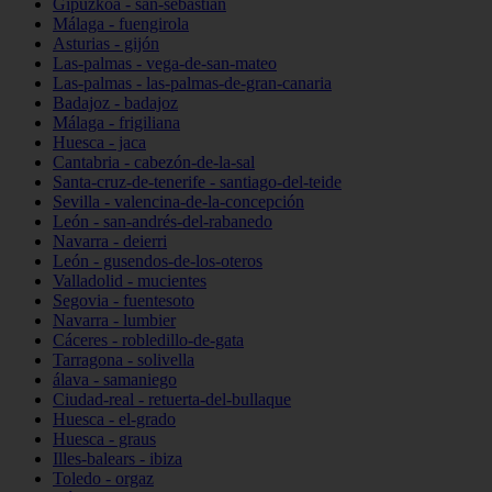
Gipuzkoa - san-sebastián
Málaga - fuengirola
Asturias - gijón
Las-palmas - vega-de-san-mateo
Las-palmas - las-palmas-de-gran-canaria
Badajoz - badajoz
Málaga - frigiliana
Huesca - jaca
Cantabria - cabezón-de-la-sal
Santa-cruz-de-tenerife - santiago-del-teide
Sevilla - valencina-de-la-concepción
León - san-andrés-del-rabanedo
Navarra - deierri
León - gusendos-de-los-oteros
Valladolid - mucientes
Segovia - fuentesoto
Navarra - lumbier
Cáceres - robledillo-de-gata
Tarragona - solivella
álava - samaniego
Ciudad-real - retuerta-del-bullaque
Huesca - el-grado
Huesca - graus
Illes-balears - ibiza
Toledo - orgaz